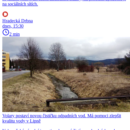
na sociálních sítích.
Hradecká Drbna
dnes, 15:30
2 min
Volary postaví novou čističku odpadních vod. Má pomoci zlepšit
kvalitu vody v Lipně