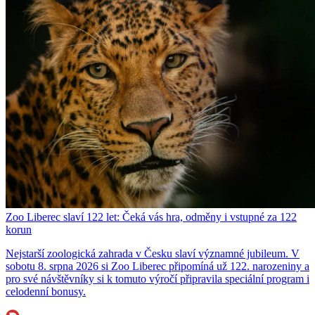
Zoo Liberec slaví 122 let: Čeká vás hra, odměny i vstupné za 122
korun
Nejstarší zoologická zahrada v Česku slaví významné jubileum. V
sobotu 8. srpna 2026 si Zoo Liberec připomíná už 122. narozeniny a
pro své návštěvníky si k tomuto výročí připravila speciální program i
celodenní bonusy.