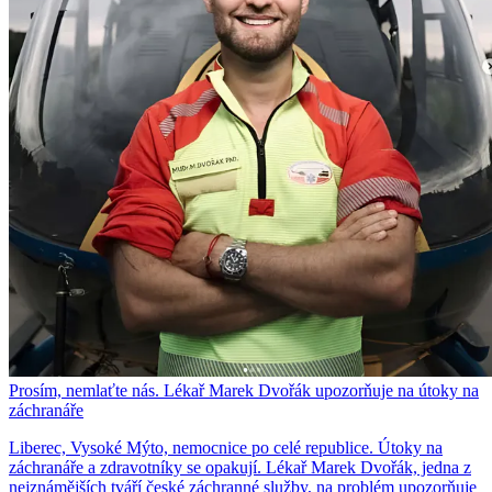
Prosím, nemlaťte nás. Lékař Marek Dvořák upozorňuje na útoky na
záchranáře
Liberec, Vysoké Mýto, nemocnice po celé republice. Útoky na
záchranáře a zdravotníky se opakují. Lékař Marek Dvořák, jedna z
nejznámějších tváří české záchranné služby, na problém upozorňuje