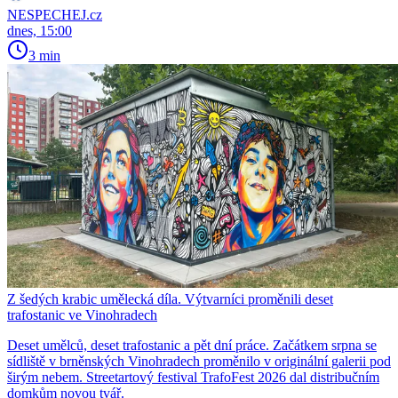
NESPECHEJ.cz
dnes, 15:00
3 min
Z šedých krabic umělecká díla. Výtvarníci proměnili deset
trafostanic ve Vinohradech
Deset umělců, deset trafostanic a pět dní práce. Začátkem srpna se
sídliště v brněnských Vinohradech proměnilo v originální galerii pod
širým nebem. Streetartový festival TrafoFest 2026 dal distribučním
domkům novou tvář.