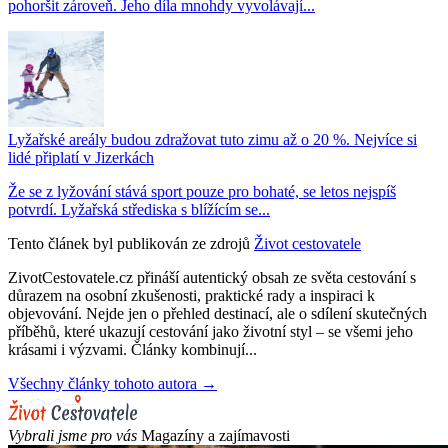
pohoršit zároveň. Jeho díla mnohdy vyvolávají...
Lyžařské areály budou zdražovat tuto zimu až o 20 %. Nejvíce si
lidé připlatí v Jizerkách
Že se z lyžování stává sport pouze pro bohaté, se letos nejspíš
potvrdí. Lyžařská střediska s blížícím se...
Tento článek byl publikován ze zdrojů
Život cestovatele
ZivotCestovatele.cz přináší autentický obsah ze světa cestování s
důrazem na osobní zkušenosti, praktické rady a inspiraci k
objevování. Nejde jen o přehled destinací, ale o sdílení skutečných
příběhů, které ukazují cestování jako životní styl – se všemi jeho
krásami i výzvami. Články kombinují...
Všechny články tohoto autora →
Vybrali jsme pro vás
Magazíny a zajímavosti