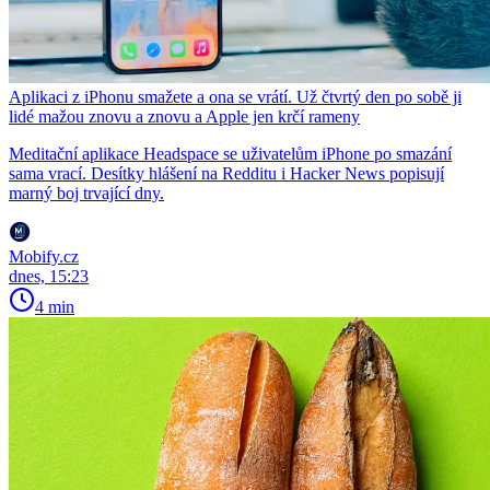
Aplikaci z iPhonu smažete a ona se vrátí. Už čtvrtý den po sobě ji
lidé mažou znovu a znovu a Apple jen krčí rameny
Meditační aplikace Headspace se uživatelům iPhone po smazání
sama vrací. Desítky hlášení na Redditu i Hacker News popisují
marný boj trvající dny.
Mobify.cz
dnes, 15:23
4 min