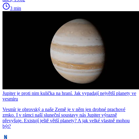
3 min
Jupiter je proti nim kulička na hraní. Jak vypadají největší planety ve
vesmíru
Vesmír je obrovský a naše Země je v něm jen drobné prachové
zrnko. I v rámci naší sluneční soustavy nás Jupiter výrazně
převyšuje. Existují ještě větší planety? A jak velké vlastně mohou
být?