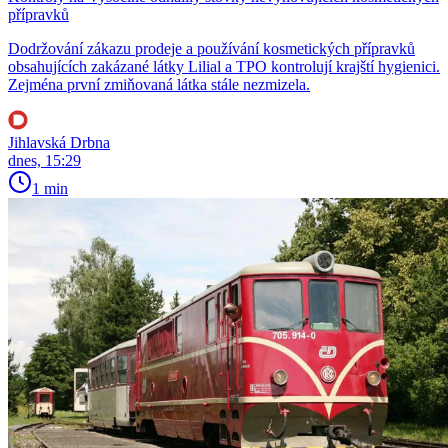
přípravků
Dodržování zákazu prodeje a používání kosmetických přípravků
obsahujících zakázané látky Lilial a TPO kontrolují krajští hygienici.
Zejména první zmiňovaná látka stále nezmizela.
Jihlavská Drbna
dnes, 15:29
1 min