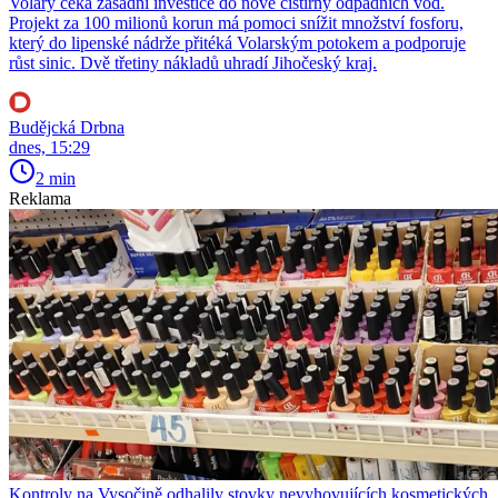
Volary čeká zásadní investice do nové čistírny odpadních vod.
Projekt za 100 milionů korun má pomoci snížit množství fosforu,
který do lipenské nádrže přitéká Volarským potokem a podporuje
růst sinic. Dvě třetiny nákladů uhradí Jihočeský kraj.
Budějcká Drbna
dnes, 15:29
2 min
Reklama
Kontroly na Vysočině odhalily stovky nevyhovujících kosmetických