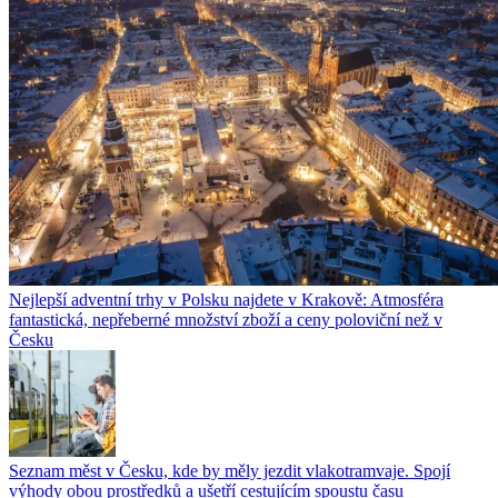
Nejlepší adventní trhy v Polsku najdete v Krakově: Atmosféra
fantastická, nepřeberné množství zboží a ceny poloviční než v
Česku
Seznam měst v Česku, kde by měly jezdit vlakotramvaje. Spojí
výhody obou prostředků a ušetří cestujícím spoustu času