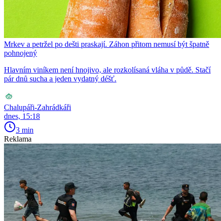
Mrkev a petržel po dešti praskají. Záhon přitom nemusí být špatně
pohnojený
Hlavním viníkem není hnojivo, ale rozkolísaná vláha v půdě. Stačí
pár dnů sucha a jeden vydatný déšť.
Chalupáři-Zahrádkáři
dnes, 15:18
3 min
Reklama