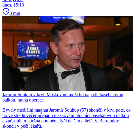
dnes, 15:13
3 min
Jaromír Soukup v krvi: Maskovaní muži ho napadli basebalovou
pálkou, nutná operace
Bývalý mediální magnát Jaromír Soukup (57) skončil v krvi poté, co
ho ve středu večer přepadli maskovaní útočníci basebalovou pálkou
a způsobili mu tržná poranění. Někdejší majitel TV Barrandov
skončil v péči lékařů.