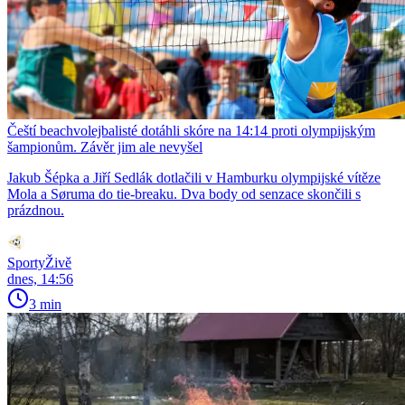
Čeští beachvolejbalisté dotáhli skóre na 14:14 proti olympijským
šampionům. Závěr jim ale nevyšel
Jakub Šépka a Jiří Sedlák dotlačili v Hamburku olympijské vítěze
Mola a Søruma do tie-breaku. Dva body od senzace skončili s
prázdnou.
SportyŽivě
dnes, 14:56
3 min