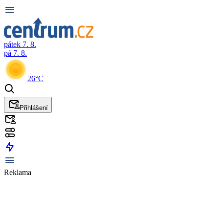
pátek 7. 8.
pá 7. 8.
26°C
Přihlášení
Reklama