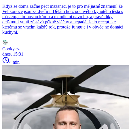
Když se doma začne péct mazanec, je to pro mě jasné znamení, že
Velikonoce jsou za dveřmi. Dělám ho z poctivého kynutého těsta s
máslem, citronovou kůrou a mandlemi navrchu, a právě díky
delšímu kynutí zůstává pěkně vláčný a nepadá. Je to recept, ke
kterému se vracím každý rok, protože funguje i v obyčejné domácí
kuchyni.
Cooky.cz
dnes, 15:31
4 min