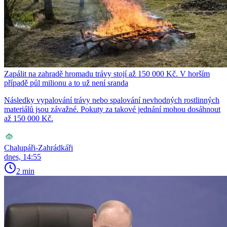
Zapálit na zahradě hromadu trávy stojí až 150 000 Kč. V horším
případě půl milionu a to už není sranda
Následky vypalování trávy nebo spalování nevhodných rostlinných
materiálů jsou závažné. Pokuty za takové jednání mohou dosáhnout
až 150 000 Kč.
Chalupáři-Zahrádkáři
dnes, 14:55
2 min