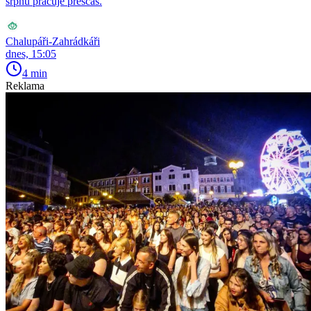
srpnu pracuje přesčas.
Chalupáři-Zahrádkáři
dnes, 15:05
4 min
Reklama