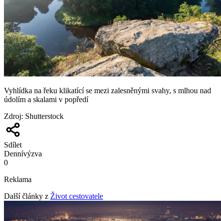
Vyhlídka na řeku klikatící se mezi zalesněnými svahy, s mlhou nad
údolím a skalami v popředí
Zdroj
:
Shutterstock
Sdílet
Denní
výzva
0
Reklama
Další články z
Život cestovatele