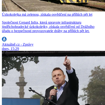
Úzkokolejka má zelenou, získala osvědčení na příštích pět let
Společnost Gepard Infra, která spravuje infrastrukturu
jindřichohradecké úzkokolejky, získala osvědčení od Drážního
úřadu o bezpečnosti provozovatele dráhy na příštích pět let.
Aktuálně.cz - Zprávy
dnes, 15:29