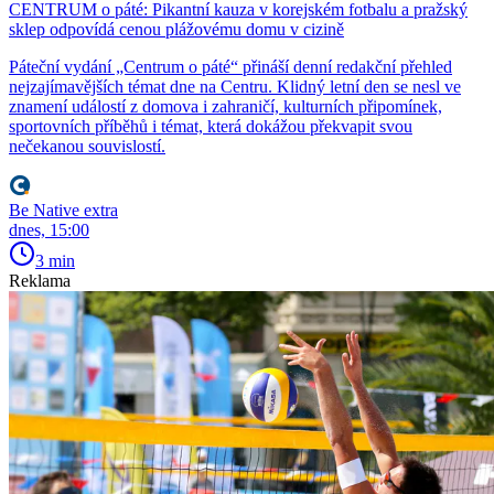
CENTRUM o páté: Pikantní kauza v korejském fotbalu a pražský
sklep odpovídá cenou plážovému domu v cizině
Páteční vydání „Centrum o páté“ přináší denní redakční přehled
nejzajímavějších témat dne na Centru. Klidný letní den se nesl ve
znamení událostí z domova i zahraničí, kulturních připomínek,
sportovních příběhů i témat, která dokážou překvapit svou
nečekanou souvislostí.
Be Native extra
dnes, 15:00
3 min
Reklama