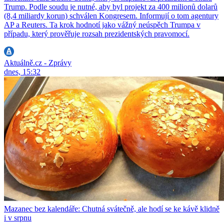
Trump. Podle soudu je nutné, aby byl projekt za 400 milionů dolarů
(8,4 miliardy korun) schválen Kongresem. Informují o tom agentury
AP a Reuters. Ta krok hodnotí jako vážný neúspěch Trumpa v
případu, který prověřuje rozsah prezidentských pravomocí.
Aktuálně.cz - Zprávy
dnes, 15:32
Mazanec bez kalendáře: Chutná svátečně, ale hodí se ke kávě klidně
i v srpnu