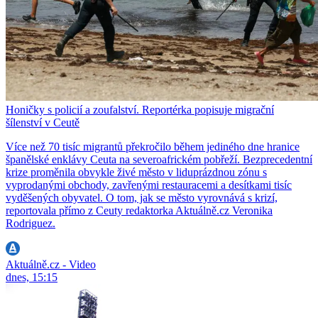
Honičky s policií a zoufalství. Reportérka popisuje migrační
šílenství v Ceutě
Více než 70 tisíc migrantů překročilo během jediného dne hranice
španělské enklávy Ceuta na severoafrickém pobřeží. Bezprecedentní
krize proměnila obvykle živé město v liduprázdnou zónu s
vyprodanými obchody, zavřenými restauracemi a desítkami tisíc
vyděšených obyvatel. O tom, jak se město vyrovnává s krizí,
reportovala přímo z Ceuty redaktorka Aktuálně.cz Veronika
Rodriguez.
Aktuálně.cz - Video
dnes, 15:15