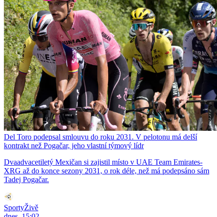
Del Toro podepsal smlouvu do roku 2031. V pelotonu má delší
kontrakt než Pogačar, jeho vlastní týmový lídr
Dvaadvacetiletý Mexičan si zajistil místo v UAE Team Emirates-
XRG až do konce sezony 2031, o rok déle, než má podepsáno sám
Tadej Pogačar.
SportyŽivě
dnes, 15:02