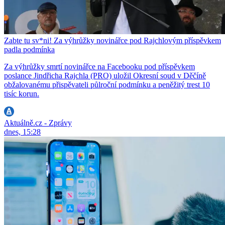
Zabte tu sv*ni! Za výhrůžky novinářce pod Rajchlovým příspěvkem
padla podmínka
Za výhrůžky smrtí novinářce na Facebooku pod příspěvkem
poslance Jindřicha Rajchla (PRO) uložil Okresní soud v Děčíně
obžalovanému přispěvateli půlroční podmínku a peněžitý trest 10
tisíc korun.
Aktuálně.cz - Zprávy
dnes, 15:28