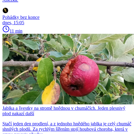
Pohádky bez konce
dnes, 15:05
11 min
Jablka a švestky na stromě hnědnou v chumáčích. Jeden plesnivý
plod nakazí další
Stačí jeden den prodlení, a z jednoho hnědého jablka je celý chumáč
shnilých plodů. Za rychlým šířením stojí houbová choroba, která v