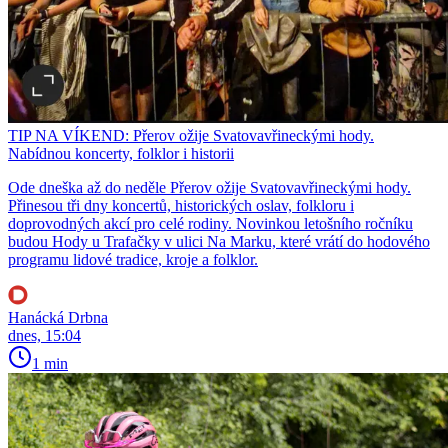
TIP NA VÍKEND: Přerov ožije Svatovavřineckými hody.
Nabídnou koncerty, folklor i historii
Ode dneška až do neděle Přerov ožije Svatovavřineckými hody.
Přinesou tři dny koncertů, historických oslav, folkloru i
doprovodných akcí pro celé rodiny. Novinkou letošního ročníku
budou Hody u Trafačky v ulici Na Marku, které vrátí do hodového
programu lidové tradice, kroje a folklor.
Hanácká Drbna
dnes, 15:04
1 min