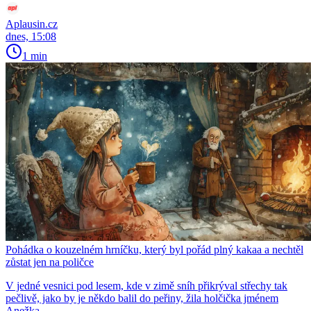
Aplausin.cz
dnes, 15:08
1 min
Pohádka o kouzelném hrníčku, který byl pořád plný kakaa a nechtěl
zůstat jen na poličce
V jedné vesnici pod lesem, kde v zimě sníh přikrýval střechy tak
pečlivě, jako by je někdo balil do peřiny, žila holčička jménem
Anežka.