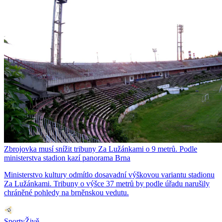
Zbrojovka musí snížit tribuny Za Lužánkami o 9 metrů. Podle
ministerstva stadion kazí panorama Brna
Ministerstvo kultury odmítlo dosavadní výškovou variantu stadionu
Za Lužánkami. Tribuny o výšce 37 metrů by podle úřadu narušily
chráněné pohledy na brněnskou vedutu.
SportyŽivě