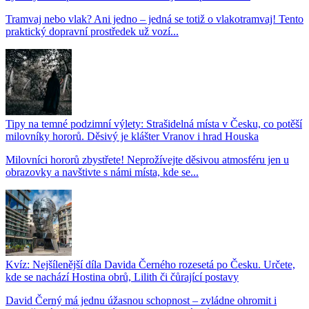
Tramvaj nebo vlak? Ani jedno – jedná se totiž o vlakotramvaj! Tento
praktický dopravní prostředek už vozí...
Tipy na temné podzimní výlety: Strašidelná místa v Česku, co potěší
milovníky hororů. Děsivý je klášter Vranov i hrad Houska
Milovníci hororů zbystřete! Neprožívejte děsivou atmosféru jen u
obrazovky a navštivte s námi místa, kde se...
Kvíz: Nejšílenější díla Davida Černého rozesetá po Česku. Určete,
kde se nachází Hostina obrů, Lilith či čůrající postavy
David Černý má jednu úžasnou schopnost – zvládne ohromit i