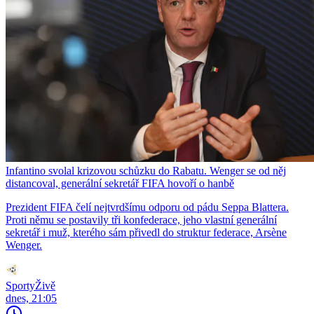
Infantino svolal krizovou schůzku do Rabatu. Wenger se od něj
distancoval, generální sekretář FIFA hovoří o hanbě
Prezident FIFA čelí nejtvrdšímu odporu od pádu Seppa Blattera.
Proti němu se postavily tři konfederace, jeho vlastní generální
sekretář i muž, kterého sám přivedl do struktur federace, Arsène
Wenger.
SportyŽivě
dnes, 21:05