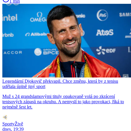
1 min
Legendární Djokovič překvapil. Chce změnu, která by z tenisu
udělala úplně jiný sport
Muž s 24 grandslamovými tituly opakovaně volá po zkrácení
tenisových zápasů na okruhu. A nemyslí to jako provokaci, říká to
nejméně šest let.
SportyŽivě
dnes, 19:39