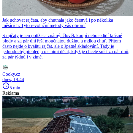
Jak uchovat rajčata, aby chutnala jako čerstvá i po několika
měsících: Tyto revoluční metody vás ohromí
S rajčaty je ten potížista známý: člověk koupí nebo sklidí krásné
plody a za pár dní řeší moučnatou dužinu a mdlou chuť. Přitom
často nejde o kvalitu rajčat, ale o špatné skladování. Tady je
jednoduchý přehled, co s nimi dělat, když je chcete sníst za pár dnů,
za pár týdnů i v zimě.
Cooky.cz
dnes, 19:44
5 min
Reklama