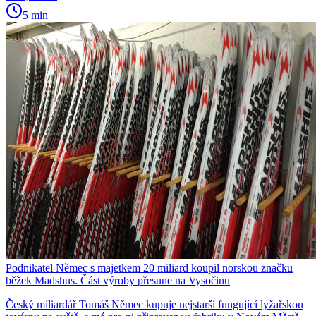
5 min
Podnikatel Němec s majetkem 20 miliard koupil norskou značku
běžek Madshus. Část výroby přesune na Vysočinu
Český miliardář Tomáš Němec kupuje nejstarší fungující lyžařskou