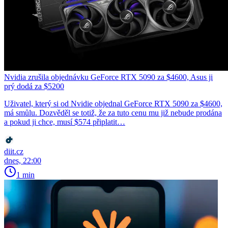
Nvidia zrušila objednávku GeForce RTX 5090 za $4600, Asus ji
prý dodá za $5200
Uživatel, který si od Nvidie objednal GeForce RTX 5090 za $4600,
má smůlu. Dozvěděl se totiž, že za tuto cenu mu již nebude prodána
a pokud ji chce, musí $574 připlatit…
diit.cz
dnes, 22:00
1 min