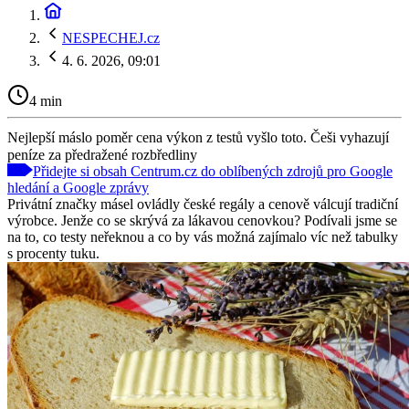
NESPECHEJ.cz
4. 6. 2026, 09:01
4 min
Nejlepší máslo poměr cena výkon z testů vyšlo toto. Češi vyhazují
peníze za předražené rozbředliny
Přidejte si obsah Centrum.cz do oblíbených zdrojů pro Google
hledání a Google zprávy
Privátní značky másel ovládly české regály a cenově válcují tradiční
výrobce. Jenže co se skrývá za lákavou cenovkou? Podívali jsme se
na to, co testy neřeknou a co by vás možná zajímalo víc než tabulky
s procenty tuku.