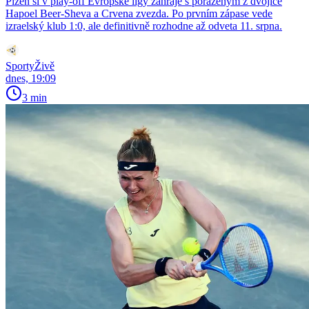
Plzeň si v play-off Evropské ligy zahraje s poraženým z dvojice
Hapoel Beer-Sheva a Crvena zvezda. Po prvním zápase vede
izraelský klub 1:0, ale definitivně rozhodne až odveta 11. srpna.
SportyŽivě
dnes, 19:09
3 min