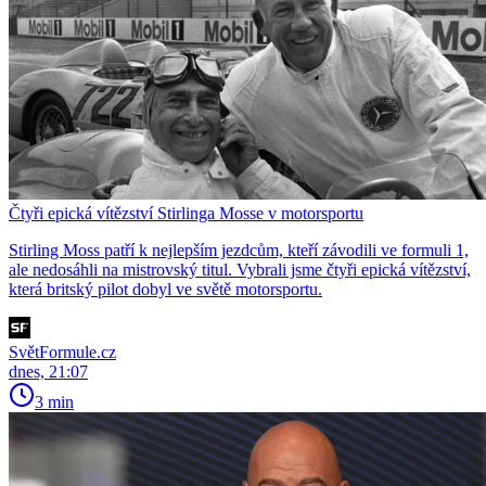
Čtyři epická vítězství Stirlinga Mosse v motorsportu
Stirling Moss patří k nejlepším jezdcům, kteří závodili ve formuli 1,
ale nedosáhli na mistrovský titul. Vybrali jsme čtyři epická vítězství,
která britský pilot dobyl ve světě motorsportu.
SvětFormule.cz
dnes, 21:07
3 min