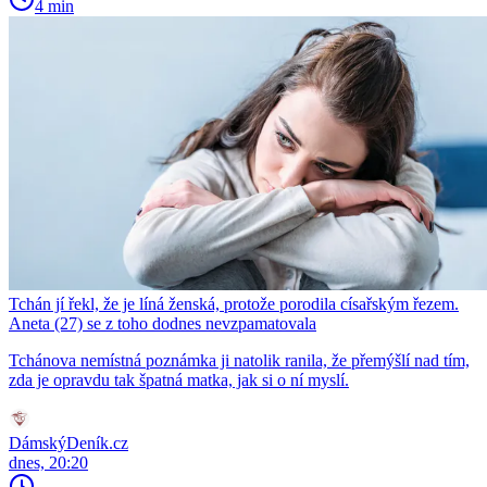
4 min
Tchán jí řekl, že je líná ženská, protože porodila císařským řezem.
Aneta (27) se z toho dodnes nevzpamatovala
Tchánova nemístná poznámka ji natolik ranila, že přemýšlí nad tím,
zda je opravdu tak špatná matka, jak si o ní myslí.
DámskýDeník.cz
dnes, 20:20