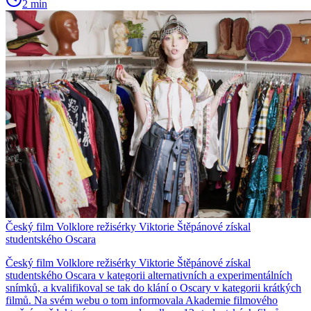
2 min
Český film Volklore režisérky Viktorie Štěpánové získal
studentského Oscara
Český film Volklore režisérky Viktorie Štěpánové získal
studentského Oscara v kategorii alternativních a experimentálních
snímků, a kvalifikoval se tak do klání o Oscary v kategorii krátkých
filmů. Na svém webu o tom informovala Akademie filmového