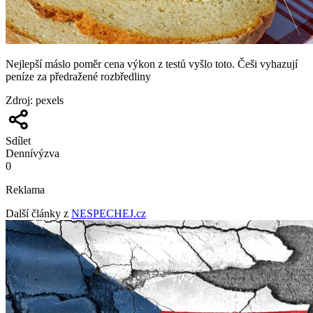
Nejlepší máslo poměr cena výkon z testů vyšlo toto. Češi vyhazují
peníze za předražené rozbředliny
Zdroj
:
pexels
Sdílet
Denní
výzva
0
Reklama
Další články z
NESPECHEJ.cz