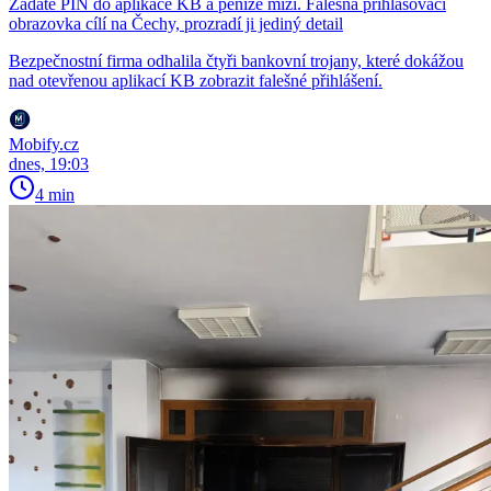
Zadáte PIN do aplikace KB a peníze mizí. Falešná přihlašovací
obrazovka cílí na Čechy, prozradí ji jediný detail
Bezpečnostní firma odhalila čtyři bankovní trojany, které dokážou
nad otevřenou aplikací KB zobrazit falešné přihlášení.
Mobify.cz
dnes, 19:03
4 min