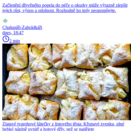
Začlenění dřevěného popela do péče o okurky může výrazně zlepšit
jejich růst, výnos a odolnost. Rozhodně ho tedy neopomíjejte.
Chalupáři-Zahrádkáři
dnes, 18:47
2 min
Zlatavé tvarohové šátečky z listového těsta: Křupavé zvenku, plné
hebké náplně uvnitř a hotové dřív, než se nadějete