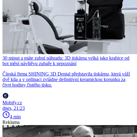
30 minut a máte zubní náhradu: 3D tiskárna velká jako krabice od
bot mění návštěvu zubaře k nepoznání
Čínská firma SHINING 3D Dental představila tiskárnu, která váží
dvě kila a v ordinaci zvládne definitivní keramickou korunku za
čtvrt hodiny čistého tisku.
Mobify.cz
dnes, 21:23
4 min
Reklama