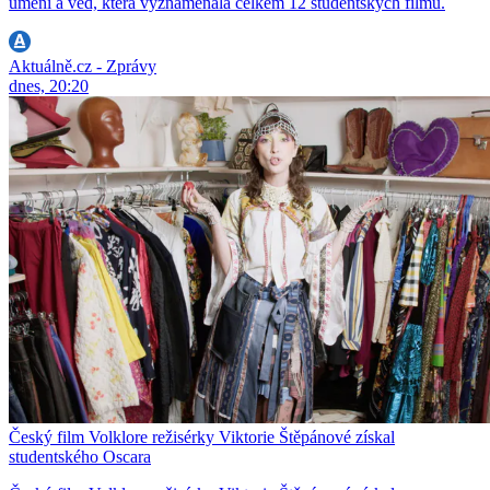
umění a věd, která vyznamenala celkem 12 studentských filmů.
Aktuálně.cz - Zprávy
dnes, 20:20
Český film Volklore režisérky Viktorie Štěpánové získal
studentského Oscara