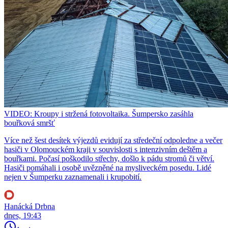
VIDEO: Kroupy i stržená fotovoltaika. Šumpersko zasáhla
bouřková smršť
Více než šest desítek výjezdů evidují za středeční odpoledne a večer
hasiči v Olomouckém kraji v souvislosti s intenzivním deštěm a
bouřkami. Počasí poškodilo střechy, došlo k pádu stromů či větví.
Hasiči pomáhali i osobě uvězněné na mysliveckém posedu. Lidé
nejen v Šumperku zaznamenali i krupobití.
Hanácká Drbna
dnes, 19:43