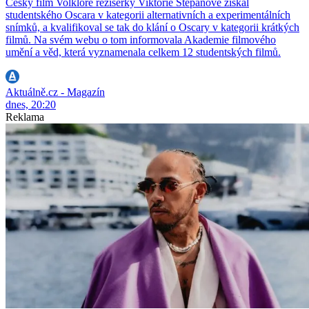
Český film Volklore režisérky Viktorie Štěpánové získal
studentského Oscara v kategorii alternativních a experimentálních
snímků, a kvalifikoval se tak do klání o Oscary v kategorii krátkých
filmů. Na svém webu o tom informovala Akademie filmového
umění a věd, která vyznamenala celkem 12 studentských filmů.
Aktuálně.cz - Magazín
dnes, 20:20
Reklama