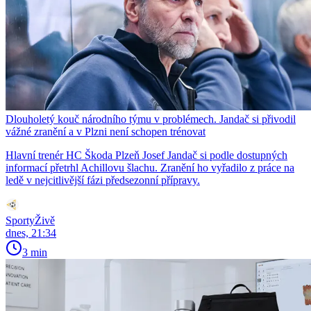
Dlouholetý kouč národního týmu v problémech. Jandač si přivodil
vážné zranění a v Plzni není schopen trénovat
Hlavní trenér HC Škoda Plzeň Josef Jandač si podle dostupných
informací přetrhl Achillovu šlachu. Zranění ho vyřadilo z práce na
ledě v nejcitlivější fázi předsezonní přípravy.
SportyŽivě
dnes, 21:34
3 min