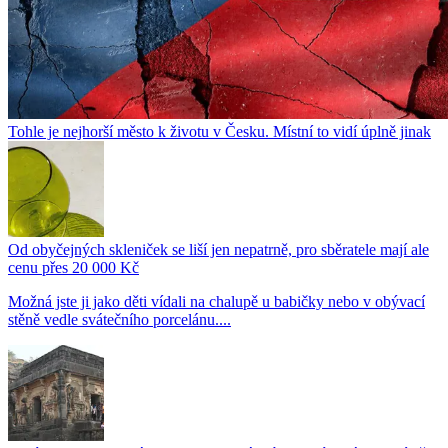
Tohle je nejhorší město k životu v Česku. Místní to vidí úplně jinak
Od obyčejných skleniček se liší jen nepatrně, pro sběratele mají ale
cenu přes 20 000 Kč
Možná jste ji jako děti vídali na chalupě u babičky nebo v obývací
stěně vedle svátečního porcelánu....