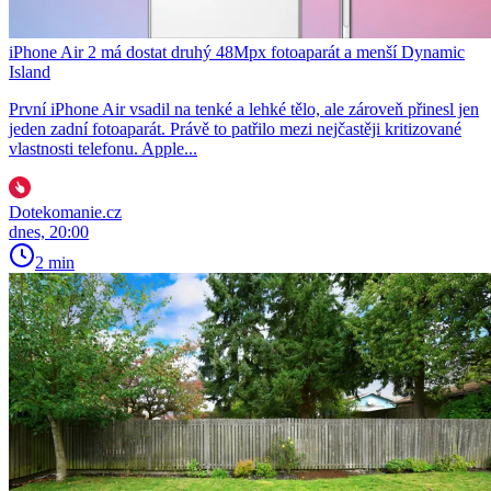
iPhone Air 2 má dostat druhý 48Mpx fotoaparát a menší Dynamic
Island
První iPhone Air vsadil na tenké a lehké tělo, ale zároveň přinesl jen
jeden zadní fotoaparát. Právě to patřilo mezi nejčastěji kritizované
vlastnosti telefonu. Apple...
Dotekomanie.cz
dnes, 20:00
2 min