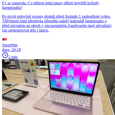
F1 se zastavila. Co během letní pauzy dělají největší hvězdy
šampionátu?
Po první polovině sezony dostali piloti formule 1 zasloužené volno.
Třítýdenní letní přestávka přerušila nabitý kalendář šampionátu a
před návratem na okruh v nizozemském Zandvoortu mají závodníci
čas zregenerovat tělo i hlavu.
SportWin
dnes, 20:18
2 min