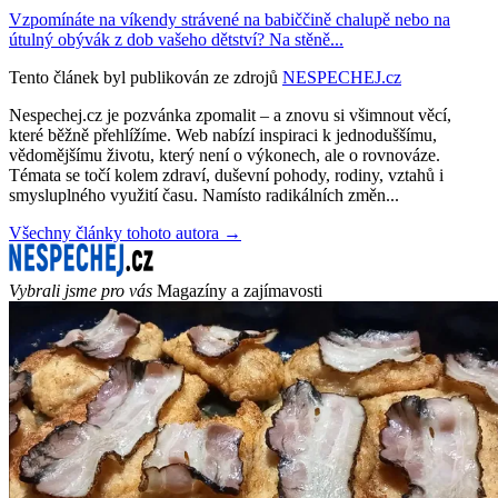
Vzpomínáte na víkendy strávené na babiččině chalupě nebo na
útulný obývák z dob vašeho dětství? Na stěně...
Tento článek byl publikován ze zdrojů
NESPECHEJ.cz
Nespechej.cz je pozvánka zpomalit – a znovu si všimnout věcí,
které běžně přehlížíme. Web nabízí inspiraci k jednoduššímu,
vědomějšímu životu, který není o výkonech, ale o rovnováze.
Témata se točí kolem zdraví, duševní pohody, rodiny, vztahů i
smysluplného využití času. Namísto radikálních změn...
Všechny články tohoto autora →
Vybrali jsme pro vás
Magazíny a zajímavosti