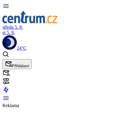
středa 5. 8.
st 5. 8.
24°C
Přihlášení
Reklama