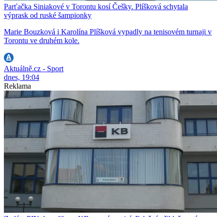
Parťačka Siniakové v Torontu kosí Češky. Plíšková schytala
výprask od ruské šampionky
Marie Bouzková i Karolína Plíšková vypadly na tenisovém turnaji v
Torontu ve druhém kole.
Aktuálně.cz - Sport
dnes, 19:04
Reklama