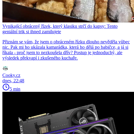
Vynikající obrácený řízek, který klasiku strčí do kapsy: Tento
geniální trik si ihned zamilujete
Přiznám se vám, že jsem o obráceném řízku dlouho nevěděla vůbec
nic. Pak mi ho ukázala kamarádka, která ho dělá po babičce, a já si
říkala - proč jsem to nezkoušela dřív? Postup je jednoduchý, ale
výsledek překvapí i zkušeného kuchaře.
Cooky.cz
dnes, 22:48
5 min