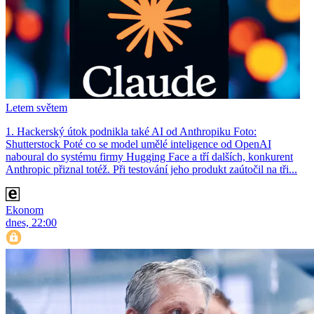
Letem světem
1. Hackerský útok podnikla také AI od Anthropiku Foto:
Shutterstock Poté co se model umělé inteligence od OpenAI
naboural do systému firmy Hugging Face a tří dalších, konkurent
Anthro­pic přiznal totéž. Při testování jeho produkt zaútočil na tři...
Ekonom
dnes, 22:00