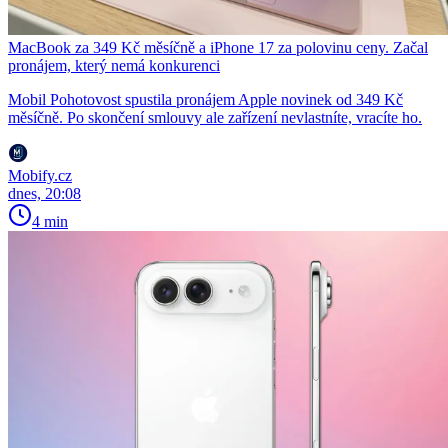
MacBook za 349 Kč měsíčně a iPhone 17 za polovinu ceny. Začal
pronájem, který nemá konkurenci
Mobil Pohotovost spustila pronájem Apple novinek od 349 Kč
měsíčně. Po skončení smlouvy ale zařízení nevlastníte, vracíte ho.
Mobify.cz
dnes, 20:08
4 min