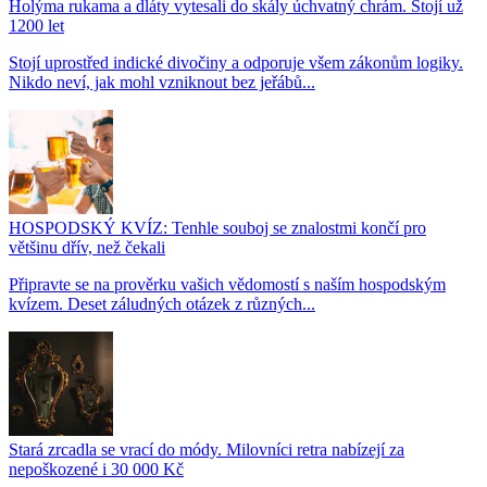
Holýma rukama a dláty vytesali do skály úchvatný chrám. Stojí už
1200 let
Stojí uprostřed indické divočiny a odporuje všem zákonům logiky.
Nikdo neví, jak mohl vzniknout bez jeřábů...
HOSPODSKÝ KVÍZ: Tenhle souboj se znalostmi končí pro
většinu dřív, než čekali
Připravte se na prověrku vašich vědomostí s naším hospodským
kvízem. Deset záludných otázek z různých...
Stará zrcadla se vrací do módy. Milovníci retra nabízejí za
nepoškozené i 30 000 Kč