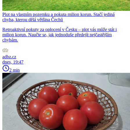
Plot na vlastním pozemku a pokuta milion korun. Stačí jediná
chyba, kterou dělá většina Čechů
Retroaktivní pokuty za oplocení v Česku – plot vás může stát i
milion korun. Naučte se, jak jednoduše předejít nejčastějším
chybám.
adbz.cz
dnes, 19:47
2 min