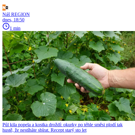
Náš REGION
dnes, 18:50
1 min
Půl kila popela a kostka droždí: okurky po téhle směsi plodí tak
hustě, že nestíháte sbírat. Recept starý sto let