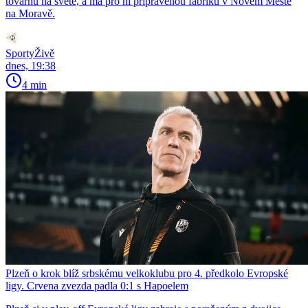
továrnu na světě, a má pro ni připravenou fabriku v Novém Městě
na Moravě.
SportyŽivě
dnes, 19:38
4 min
Plzeň o krok blíž srbskému velkoklubu pro 4. předkolo Evropské
ligy. Crvena zvezda padla 0:1 s Hapoelem