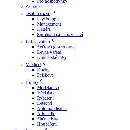
Pro hospodyňky
Zahrada
Osobní rozvoj
Psychologie
Management
Kariéra
Spiritualita a náboženství
Jídlo a vaření
Světová gastronomie
Levné vaření
Kulinářské triky
Mazlíčci
Kočky
Pejskové
Hobby
Modelářství
Včelařství
Rybaření
Letectví
Automobilismus
Adrenalin
Sběratelství
Houbaření