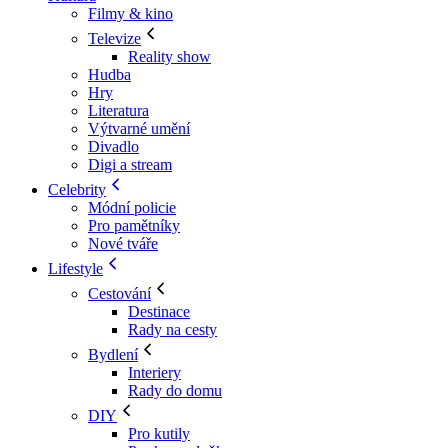
Filmy & kino
Televize
Reality show
Hudba
Hry
Literatura
Výtvarné umění
Divadlo
Digi a stream
Celebrity
Módní policie
Pro pamětníky
Nové tváře
Lifestyle
Cestování
Destinace
Rady na cesty
Bydlení
Interiery
Rady do domu
DIY
Pro kutily