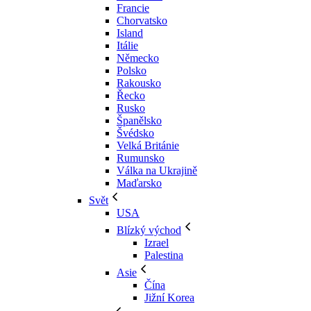
Francie
Chorvatsko
Island
Itálie
Německo
Polsko
Rakousko
Řecko
Rusko
Španělsko
Švédsko
Velká Británie
Rumunsko
Válka na Ukrajině
Maďarsko
Svět
USA
Blízký východ
Izrael
Palestina
Asie
Čína
Jižní Korea