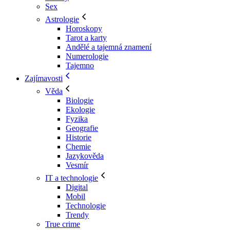
Sex
Astrologie
Horoskopy
Tarot a karty
Andělé a tajemná znamení
Numerologie
Tajemno
Zajímavosti
Věda
Biologie
Ekologie
Fyzika
Geografie
Historie
Chemie
Jazykověda
Vesmír
IT a technologie
Digital
Mobil
Technologie
Trendy
True crime