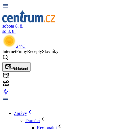
sobota 8. 8.
so 8. 8.
24°C
Internet
Firmy
Recepty
Slovníky
Přihlášení
Zprávy
Domácí
Regionální