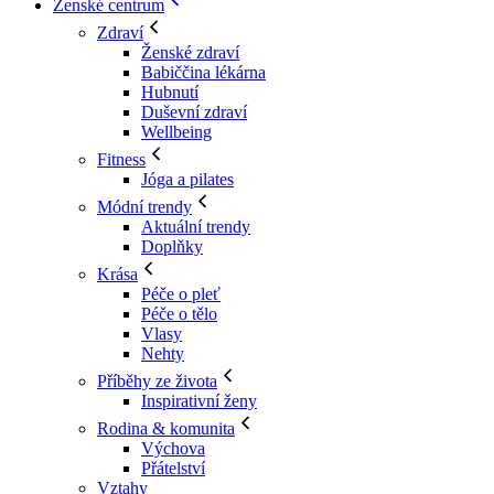
Ženské centrum
Zdraví
Ženské zdraví
Babiččina lékárna
Hubnutí
Duševní zdraví
Wellbeing
Fitness
Jóga a pilates
Módní trendy
Aktuální trendy
Doplňky
Krása
Péče o pleť
Péče o tělo
Vlasy
Nehty
Příběhy ze života
Inspirativní ženy
Rodina & komunita
Výchova
Přátelství
Vztahy