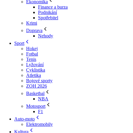
Ekonomika
Finance a burza
Podnikání
Spotřebitel
Krimi
Doprava
Nehody
Sport
Hokej
Fotbal
Tenis
Lyžování
Cyklistika
Atletika
Bojové sporty
ZOH 2026
Basketbal
NBA
Motosport
F1
Auto-moto
Elektromobily
Kultura