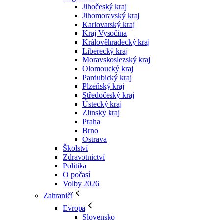
Jihočeský kraj
Jihomoravský kraj
Karlovarský kraj
Kraj Vysočina
Králověhradecký kraj
Liberecký kraj
Moravskoslezský kraj
Olomoucký kraj
Pardubický kraj
Plzeňský kraj
Středočeský kraj
Ústecký kraj
Zlínský kraj
Praha
Brno
Ostrava
Školství
Zdravotnictví
Politika
O počasí
Volby 2026
Zahraničí
Evropa
Slovensko