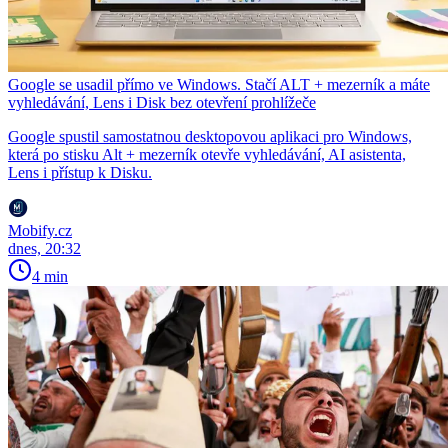
Google se usadil přímo ve Windows. Stačí ALT + mezerník a máte
vyhledávání, Lens i Disk bez otevření prohlížeče
Google spustil samostatnou desktopovou aplikaci pro Windows,
která po stisku Alt + mezerník otevře vyhledávání, AI asistenta,
Lens i přístup k Disku.
Mobify.cz
dnes, 20:32
4 min