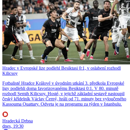
Hradec v Evropské lize podlehl Besiktasi 0:1, v oslabení rozhodl
Kilicsoy
Fotbalisté Hradce Králové v úvodním utkání 3. předkola Evropské
ligy podlehli doma favorizovanému Besiktasi 0:1. V 80. minutě
rozhodl Semih Kilicsoy. Hosté, v jejichž základní sestavě nastoupil
český křídelník Václav Černý, hráli od 71. minuty bez vyloučeného
Kassouma Ouattary. Odveta je na programu za týden v Istanbulu.
Hradecká Drbna
dnes, 19:30