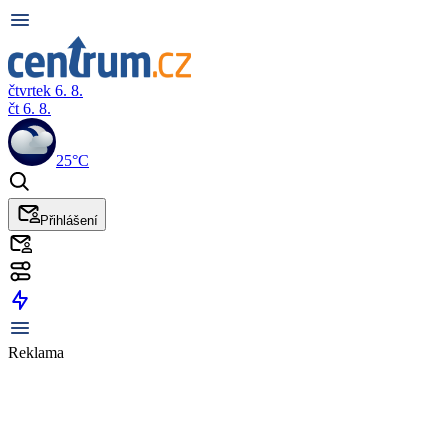
čtvrtek 6. 8.
čt 6. 8.
25°C
Přihlášení
Reklama