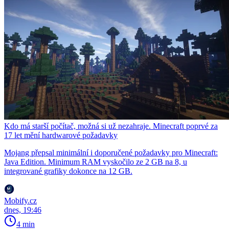
Kdo má starší počítač, možná si už nezahraje. Minecraft poprvé za
17 let mění hardwarové požadavky
Mojang přepsal minimální i doporučené požadavky pro Minecraft:
Java Edition. Minimum RAM vyskočilo ze 2 GB na 8, u
integrované grafiky dokonce na 12 GB.
Mobify.cz
dnes, 19:46
4 min