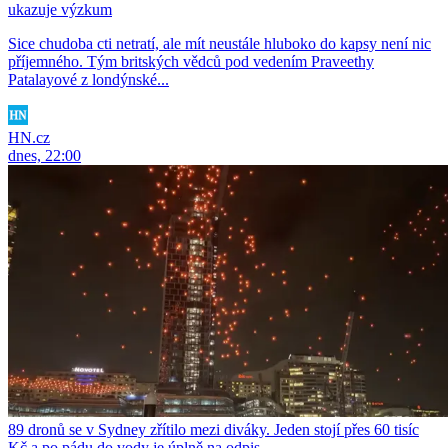
ukazuje výzkum
Sice chudoba cti netratí, ale mít neustále hluboko do kapsy není nic
příjemného. Tým britských vědců pod vedením Praveethy
Patalayové z londýnské...
HN.cz
dnes, 22:00
89 dronů se v Sydney zřítilo mezi diváky. Jeden stojí přes 60 tisíc
Kč a po pádu do vody je úplně na odpis