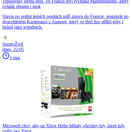
Trpišovský nemá dost. Ve Francii loví rychlíka Mandengueho, který
ovládá obranu i útok
Slavia po sedmi letních posilách míří znovu do Francie, tentokrát po
dvacetiletém Kamerunci z Auxerre, který ve třetí lize střílel góly i
bránil jako wingback.
SportyŽivě
dnes, 22:05
3 min
Microsoft chce, aby na Xbox Helix běhaly všechny hry, které kdy
vyšly pro Xbox