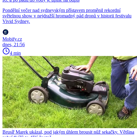
Pondělní večer nad sydneyským přístavem proměnil rekordní
světelnou show v nejdražší hromadný pád dronů v historii festivalu
Vivid Sydney.
Mobify.cz
dnes, 21:56
4 min
Brusíř Marek ukázal, pod jakým úhlem brousit nůž sekačky. Většina