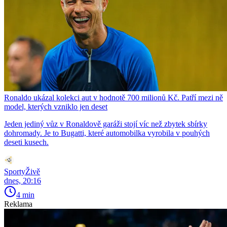
Ronaldo ukázal kolekci aut v hodnotě 700 milionů Kč. Patří mezi ně
model, kterých vzniklo jen deset
Jeden jediný vůz v Ronaldově garáži stojí víc než zbytek sbírky
dohromady. Je to Bugatti, které automobilka vyrobila v pouhých
deseti kusech.
SportyŽivě
dnes, 20:16
4 min
Reklama