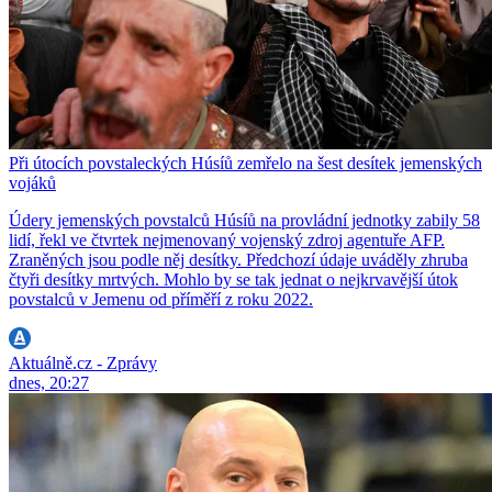
Při útocích povstaleckých Húsíů zemřelo na šest desítek jemenských
vojáků
Údery jemenských povstalců Húsíů na provládní jednotky zabily 58
lidí, řekl ve čtvrtek nejmenovaný vojenský zdroj agentuře AFP.
Zraněných jsou podle něj desítky. Předchozí údaje uváděly zhruba
čtyři desítky mrtvých. Mohlo by se tak jednat o nejkrvavější útok
povstalců v Jemenu od příměří z roku 2022.
Aktuálně.cz - Zprávy
dnes, 20:27