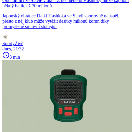
Obchodníci ze Slavie v akci. Z nechtěného Hashioky může kápnout
pěkný balík, až 70 milionů
Japonský obránce Daiki Hashioka ve Slavii sportovně neuspěl,
přesto z něj klub může vytěžit desítky milionů korun díky
promyšlené smluvní strategii.
SportyŽivě
dnes, 21:32
3 min