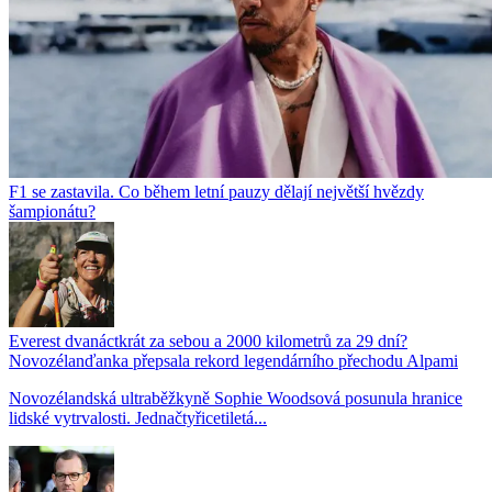
F1 se zastavila. Co během letní pauzy dělají největší hvězdy
šampionátu?
Everest dvanáctkrát za sebou a 2000 kilometrů za 29 dní?
Novozélanďanka přepsala rekord legendárního přechodu Alpami
Novozélandská ultraběžkyně Sophie Woodsová posunula hranice
lidské vytrvalosti. Jednačtyřicetiletá...