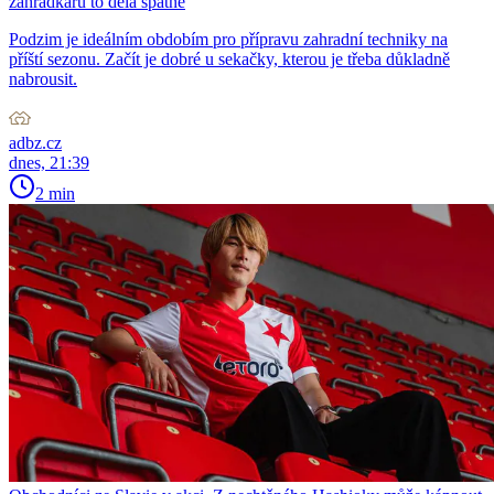
zahrádkářů to dělá špatně
Podzim je ideálním obdobím pro přípravu zahradní techniky na
příští sezonu. Začít je dobré u sekačky, kterou je třeba důkladně
nabrousit.
adbz.cz
dnes, 21:39
2 min