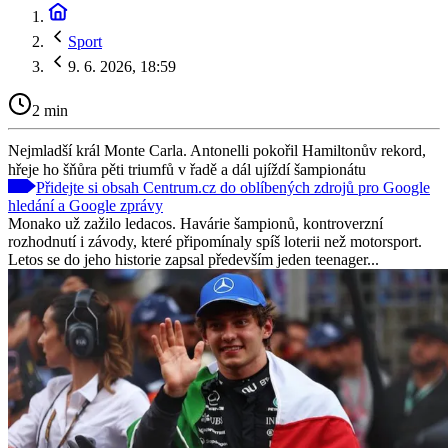
Sport
9. 6. 2026, 18:59
2 min
Nejmladší král Monte Carla. Antonelli pokořil Hamiltonův rekord,
hřeje ho šňůra pěti triumfů v řadě a dál ujíždí šampionátu
Přidejte si obsah Centrum.cz do oblíbených zdrojů pro Google
hledání a Google zprávy
Monako už zažilo ledacos. Havárie šampionů, kontroverzní
rozhodnutí i závody, které připomínaly spíš loterii než motorsport.
Letos se do jeho historie zapsal především jeden teenager...