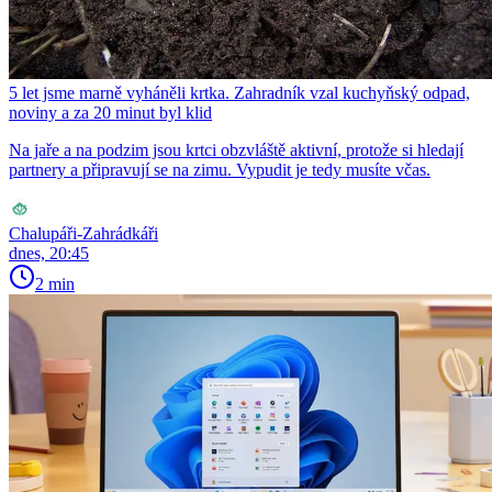
5 let jsme marně vyháněli krtka. Zahradník vzal kuchyňský odpad,
noviny a za 20 minut byl klid
Na jaře a na podzim jsou krtci obzvláště aktivní, protože si hledají
partnery a připravují se na zimu. Vypudit je tedy musíte včas.
Chalupáři-Zahrádkáři
dnes, 20:45
2 min