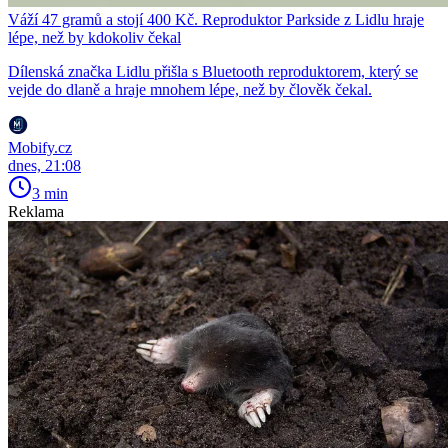
Váží 47 gramů a stojí 400 Kč. Reproduktor Parkside z Lidlu hraje
lépe, než by kdokoliv čekal
Dílenská značka Lidlu přišla s Bluetooth reproduktorem, který se
vejde do dlaně a hraje mnohem lépe, než by člověk čekal.
Mobify.cz
dnes, 21:08
3 min
Reklama