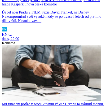
hradě Kašperk i nová česká komedie
Ďábel nosí Pradu 2 FILM, režie David Frankel, na Disney+
Nekompromisní svět vysoké módy se po dvaceti letech od prvního
dílu vrátil. Nesmlouvavá...
HN.cz
dnes, 22:00
Reklama
Mít finanční potíže v produktivním věku? Urychlí to stárnutí mozku,