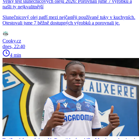
Velký test slunečnicových olejů 2026: Porovnali jsme 7 výrobků a
našli ty nejkvalitnější
Slunečnicový olej patří mezi nejčastěji používané tuky v kuchyních.
Otestovali jsme 7 běžně dostupných výrobků a porovnali je.
Cooky.cz
dnes, 22:40
4 min