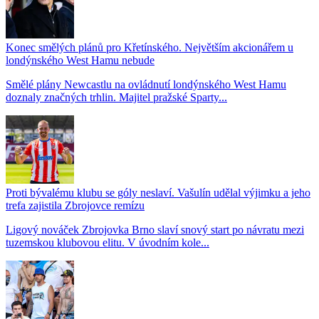
Konec smělých plánů pro Křetínského. Největším akcionářem u
londýnského West Hamu nebude
Smělé plány Newcastlu na ovládnutí londýnského West Hamu
doznaly značných trhlin. Majitel pražské Sparty...
Proti bývalému klubu se góly neslaví. Vašulín udělal výjimku a jeho
trefa zajistila Zbrojovce remízu
Ligový nováček Zbrojovka Brno slaví snový start po návratu mezi
tuzemskou klubovou elitu. V úvodním kole...