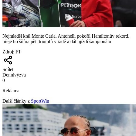
Nejmladší král Monte Carla. Antonelli pokořil Hamiltonův rekord,
hřeje ho šňůra pěti triumfů v řadě a dál ujíždí šampionátu
Zdroj
:
F1
Sdílet
Denní
výzva
0
Reklama
Další články z
SportWin