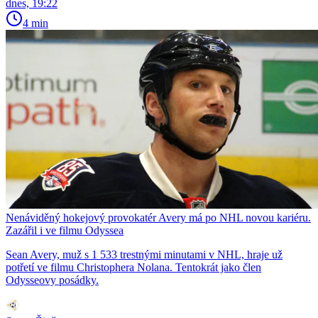
dnes, 19:22
4 min
Nenáviděný hokejový provokatér Avery má po NHL novou kariéru.
Zazářil i ve filmu Odyssea
Sean Avery, muž s 1 533 trestnými minutami v NHL, hraje už
potřetí ve filmu Christophera Nolana. Tentokrát jako člen
Odysseovy posádky.