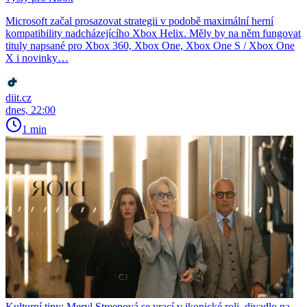
Microsoft začal prosazovat strategii v podobě maximální herní
kompatibility nadcházejícího Xbox Helix. Měly by na něm fungovat
tituly napsané pro Xbox 360, Xbox One, Xbox One S / Xbox One
X i novinky…
diit.cz
dnes, 22:00
1 min
Kulturní tipy: Meryl Streepová se vrací v ikonické roli, divadlo na