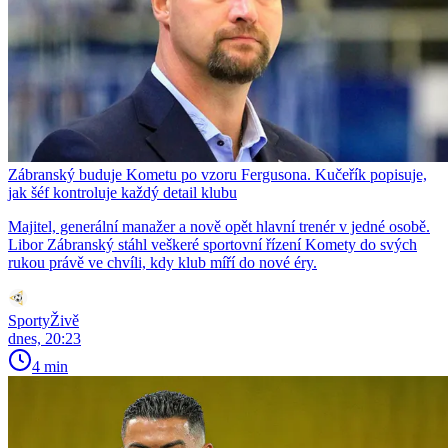
Zábranský buduje Kometu po vzoru Fergusona. Kučeřík popisuje,
jak šéf kontroluje každý detail klubu
Majitel, generální manažer a nově opět hlavní trenér v jedné osobě.
Libor Zábranský stáhl veškeré sportovní řízení Komety do svých
rukou právě ve chvíli, kdy klub míří do nové éry.
SportyŽivě
dnes, 20:23
4 min