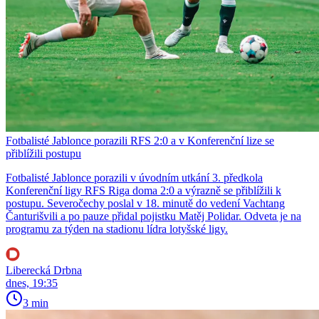
Fotbalisté Jablonce porazili RFS 2:0 a v Konferenční lize se
přiblížili postupu
Fotbalisté Jablonce porazili v úvodním utkání 3. předkola
Konferenční ligy RFS Riga doma 2:0 a výrazně se přiblížili k
postupu. Severočechy poslal v 18. minutě do vedení Vachtang
Čanturišvili a po pauze přidal pojistku Matěj Polidar. Odveta je na
programu za týden na stadionu lídra lotyšské ligy.
Liberecká Drbna
dnes, 19:35
3 min