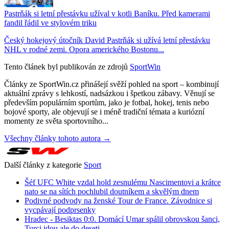
Pastrňák si letní přestávku užíval v kotli Baníku. Před kamerami
fandil řádil ve stylovém triku
Český hokejový útočník David Pastrňák si užívá letní přestávku
NHL v rodné zemi. Opora amerického Bostonu...
Tento článek byl publikován ze zdrojů
SportWin
Články ze SportWin.cz přinášejí svěží pohled na sport – kombinují
aktuální zprávy s lehkostí, nadsázkou i špetkou zábavy. Věnují se
především populárním sportům, jako je fotbal, hokej, tenis nebo
bojové sporty, ale objevují se i méně tradiční témata a kuriózní
momenty ze světa sportovního...
Všechny články tohoto autora →
Další články z kategorie
Sport
Šéf UFC White vzdal hold zesnulému Nascimentovi a krátce
nato se na sítích pochlubil doutníkem a skvělým dnem
Podivné podvody na ženské Tour de France. Závodnice si
vycpávají podprsenky
Hradec - Besiktas 0:0. Domácí Umar spálil obrovskou šanci,
Turci jdou ale do deseti