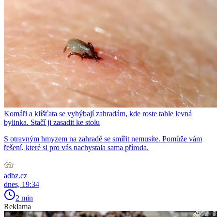
Komáři a klíšťata se vyhýbají zahradám, kde roste tahle levná
bylinka. Stačí ji zasadit ke stolu
S otravným hmyzem na zahradě se smířit nemusíte. Pomůže vám
řešení, které si pro vás nachystala sama příroda.
adbz.cz
dnes, 19:34
2 min
Reklama