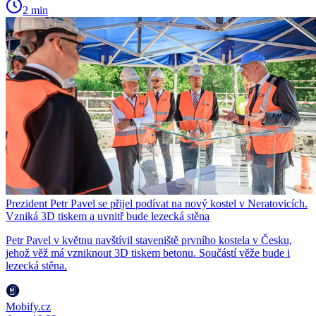
2 min
Prezident Petr Pavel se přijel podívat na nový kostel v Neratovicích.
Vzniká 3D tiskem a uvnitř bude lezecká stěna
Petr Pavel v květnu navštívil staveniště prvního kostela v Česku,
jehož věž má vzniknout 3D tiskem betonu. Součástí věže bude i
lezecká stěna.
Mobify.cz