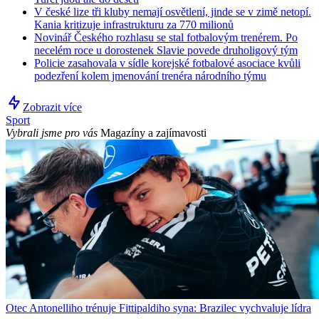
V české lize tři kluby nemají osvětlení, jinde se v zimě netopí.
Kania kritizuje infrastrukturu za 770 milionů
Novinář Českého rozhlasu se stal fotbalovým trenérem. Po
necelém roce u dorostenek Slavie povede druholigový tým
Policie zasahovala v sídle korejské fotbalové asociace kvůli
podezření kolem jmenování trenéra národního týmu
Zobrazit více
Sport
Vybrali jsme pro vás
Magazíny a zajímavosti
Otec Antonelliho trénuje Fittipaldiho syna: Brazilec vychvaluje lídra