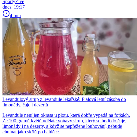
SportyŽivě
dnes, 19:17
4 min
Levandulový sirup z levandule lékařské: Fialová letní zásoba do
limonády, čaje i dezertů
Levandule není jen okrasa u plotu, která dobře vypadá na fotkách.
Ze 100 gramů květů uděláte voňavý sirup, který se hodí do čaje,
limonády i na dezerty, a když se nepřežene louhování, nebude
chutnat jako skříň po babičce.