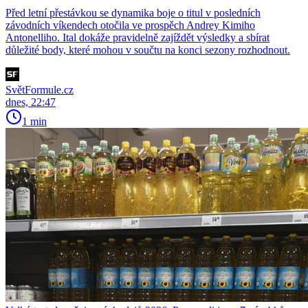
Před letní přestávkou se dynamika boje o titul v posledních
závodních víkendech otočila ve prospěch Andrey Kimiho
Antonelliho. Ital dokáže pravidelně zajíždět výsledky a sbírat
důležité body, které mohou v součtu na konci sezony rozhodnout.
SvětFormule.cz
dnes, 22:47
1 min