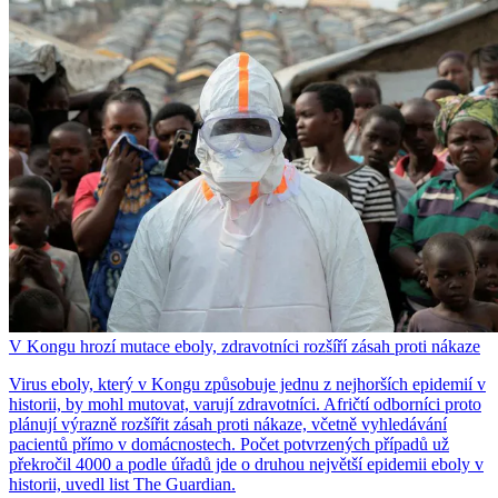
V Kongu hrozí mutace eboly, zdravotníci rozšíří zásah proti nákaze
Virus eboly, který v Kongu způsobuje jednu z nejhorších epidemií v
historii, by mohl mutovat, varují zdravotníci. Afričtí odborníci proto
plánují výrazně rozšířit zásah proti nákaze, včetně vyhledávání
pacientů přímo v domácnostech. Počet potvrzených případů už
překročil 4000 a podle úřadů jde o druhou největší epidemii eboly v
historii, uvedl list The Guardian.