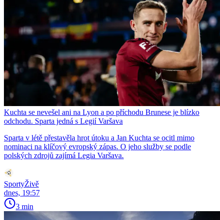
Kuchta se nevešel ani na Lyon a po příchodu Brunese je blízko
odchodu. Sparta jedná s Legií Varšava
Sparta v létě přestavěla hrot útoku a Jan Kuchta se ocitl mimo
nominaci na klíčový evropský zápas. O jeho služby se podle
polských zdrojů zajímá Legia Varšava.
SportyŽivě
dnes, 19:57
3 min