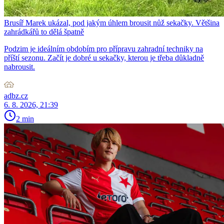
Brusíř Marek ukázal, pod jakým úhlem brousit nůž sekačky. Většina
zahrádkářů to dělá špatně
Podzim je ideálním obdobím pro přípravu zahradní techniky na
příští sezonu. Začít je dobré u sekačky, kterou je třeba důkladně
nabrousit.
adbz.cz
6. 8. 2026, 21:39
2 min