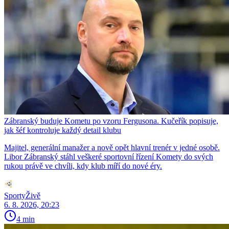
Zábranský buduje Kometu po vzoru Fergusona. Kučeřík popisuje,
jak šéf kontroluje každý detail klubu
Majitel, generální manažer a nově opět hlavní trenér v jedné osobě.
Libor Zábranský stáhl veškeré sportovní řízení Komety do svých
rukou právě ve chvíli, kdy klub míří do nové éry.
SportyŽivě
6. 8. 2026, 20:23
4 min