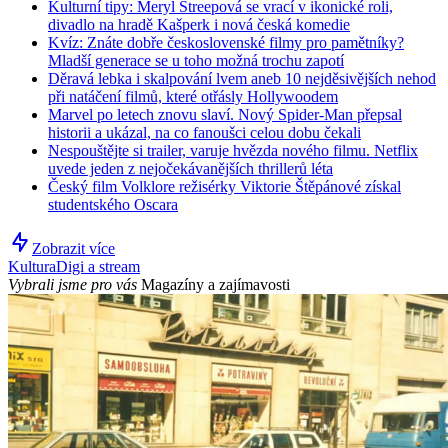
Kulturní tipy: Meryl Streepová se vrací v ikonické roli,
divadlo na hradě Kašperk i nová česká komedie
Kvíz: Znáte dobře československé filmy pro pamětníky?
Mladší generace se u toho možná trochu zapotí
Děravá lebka i skalpování lvem aneb 10 nejděsivějších nehod
při natáčení filmů, které otřásly Hollywoodem
Marvel po letech znovu slaví. Nový Spider-Man přepsal
historii a ukázal, na co fanoušci celou dobu čekali
Nespouštějte si trailer, varuje hvězda nového filmu. Netflix
uvede jeden z nejočekávanějších thrillerů léta
Český film Volklore režisérky Viktorie Štěpánové získal
studentského Oscara
Zobrazit více
Kultura
Digi a stream
Vybrali jsme pro vás
Magazíny a zajímavosti