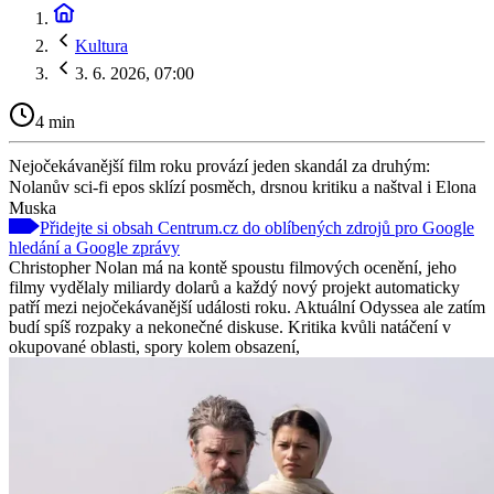
Kultura
3. 6. 2026, 07:00
4 min
Nejočekávanější film roku provází jeden skandál za druhým:
Nolanův sci-fi epos sklízí posměch, drsnou kritiku a naštval i Elona
Muska
Přidejte si obsah Centrum.cz do oblíbených zdrojů pro Google
hledání a Google zprávy
Christopher Nolan má na kontě spoustu filmových ocenění, jeho
filmy vydělaly miliardy dolarů a každý nový projekt automaticky
patří mezi nejočekávanější události roku. Aktuální Odyssea ale zatím
budí spíš rozpaky a nekonečné diskuse. Kritika kvůli natáčení v
okupované oblasti, spory kolem obsazení,