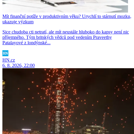
Mít finanční potíže v produktivním věku? Urychlí to stárnutí mozku,
ukazuje výzkum
Sice chudoba cti netratí, ale mít neustále hluboko do kapsy není nic
příjemného. Tým britských vědců pod vedením Praveethy
Patalayové z londýnské...
HN.cz
6. 8. 2026, 22:00