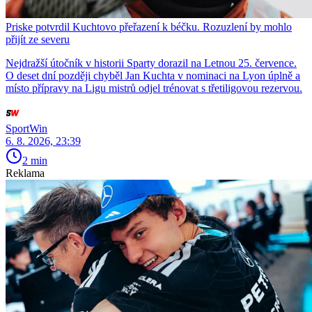
Priske potvrdil Kuchtovo přeřazení k béčku. Rozuzlení by mohlo
přijít ze severu
Nejdražší útočník v historii Sparty dorazil na Letnou 25. července.
O deset dní později chyběl Jan Kuchta v nominaci na Lyon úplně a
místo přípravy na Ligu mistrů odjel trénovat s třetiligovou rezervou.
SportWin
6. 8. 2026, 23:39
2 min
Reklama