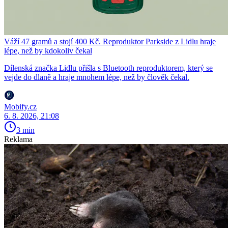
Váží 47 gramů a stojí 400 Kč. Reproduktor Parkside z Lidlu hraje
lépe, než by kdokoliv čekal
Dílenská značka Lidlu přišla s Bluetooth reproduktorem, který se
vejde do dlaně a hraje mnohem lépe, než by člověk čekal.
Mobify.cz
6. 8. 2026, 21:08
3 min
Reklama