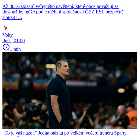
Až 80 % stožárů veřejného osvětlení, které obce považují za
dosloužilé, může podle měření společnosti ČEZ ESL bezpečně
sloužit i…
Volty
dnes, 01:00
1 min
„To je váš názor." Jedna otázka po velkém večeru trenéra Sparty