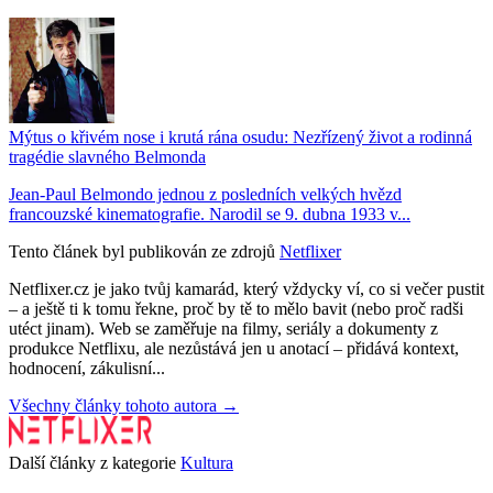
Mýtus o křivém nose i krutá rána osudu: Nezřízený život a rodinná
tragédie slavného Belmonda
Jean-Paul Belmondo jednou z posledních velkých hvězd
francouzské kinematografie. Narodil se 9. dubna 1933 v...
Tento článek byl publikován ze zdrojů
Netflixer
Netflixer.cz je jako tvůj kamarád, který vždycky ví, co si večer pustit
– a ještě ti k tomu řekne, proč by tě to mělo bavit (nebo proč radši
utéct jinam). Web se zaměřuje na filmy, seriály a dokumenty z
produkce Netflixu, ale nezůstává jen u anotací – přidává kontext,
hodnocení, zákulisní...
Všechny články tohoto autora →
Další články z kategorie
Kultura