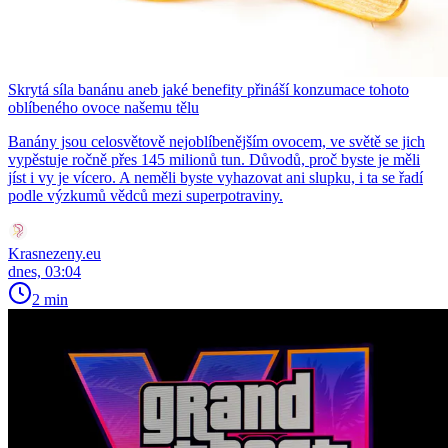
Skrytá síla banánu aneb jaké benefity přináší konzumace tohoto
oblíbeného ovoce našemu tělu
Banány jsou celosvětově nejoblíbenějším ovocem, ve světě se jich
vypěstuje ročně přes 145 milionů tun. Důvodů, proč byste je měli
jíst i vy je vícero. A neměli byste vyhazovat ani slupku, i ta se řadí
podle výzkumů vědců mezi superpotraviny.
Krasnezeny.eu
dnes, 03:04
2 min