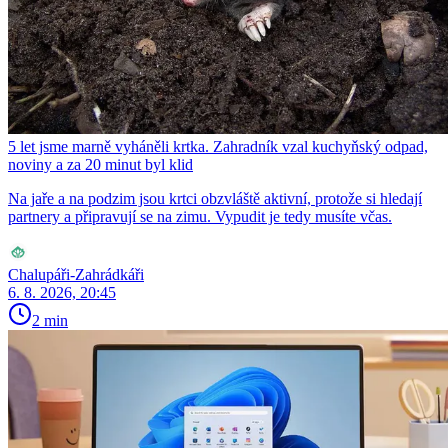
5 let jsme marně vyháněli krtka. Zahradník vzal kuchyňský odpad,
noviny a za 20 minut byl klid
Na jaře a na podzim jsou krtci obzvláště aktivní, protože si hledají
partnery a připravují se na zimu. Vypudit je tedy musíte včas.
Chalupáři-Zahrádkáři
6. 8. 2026, 20:45
2 min