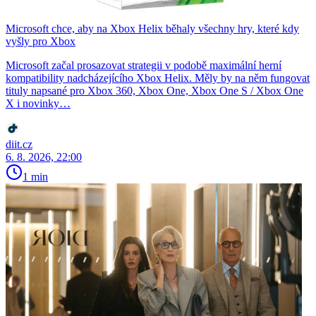
Microsoft chce, aby na Xbox Helix běhaly všechny hry, které kdy
vyšly pro Xbox
Microsoft začal prosazovat strategii v podobě maximální herní
kompatibility nadcházejícího Xbox Helix. Měly by na něm fungovat
tituly napsané pro Xbox 360, Xbox One, Xbox One S / Xbox One
X i novinky…
diit.cz
6. 8. 2026, 22:00
1 min