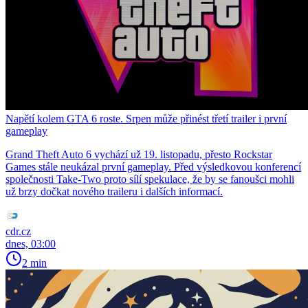
Napětí kolem GTA 6 roste. Srpen může přinést třetí trailer i první
gameplay
Grand Theft Auto 6 vychází už 19. listopadu, přesto Rockstar
Games stále neukázal první gameplay. Před výsledkovou konferencí
společnosti Take-Two proto sílí spekulace, že by se fanoušci mohli
už brzy dočkat nového traileru i dalších informací.
cdr.cz
dnes, 03:00
2 min