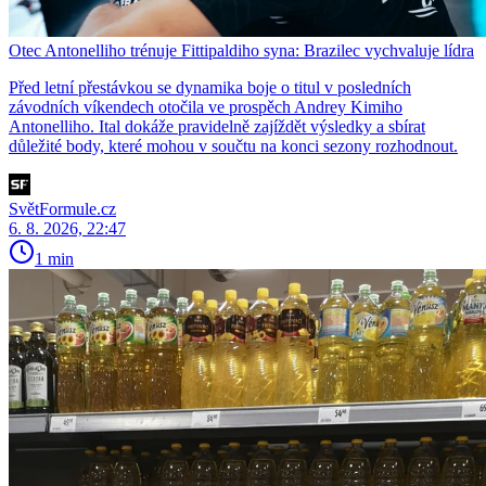
Otec Antonelliho trénuje Fittipaldiho syna: Brazilec vychvaluje lídra
Před letní přestávkou se dynamika boje o titul v posledních
závodních víkendech otočila ve prospěch Andrey Kimiho
Antonelliho. Ital dokáže pravidelně zajíždět výsledky a sbírat
důležité body, které mohou v součtu na konci sezony rozhodnout.
SvětFormule.cz
6. 8. 2026, 22:47
1 min