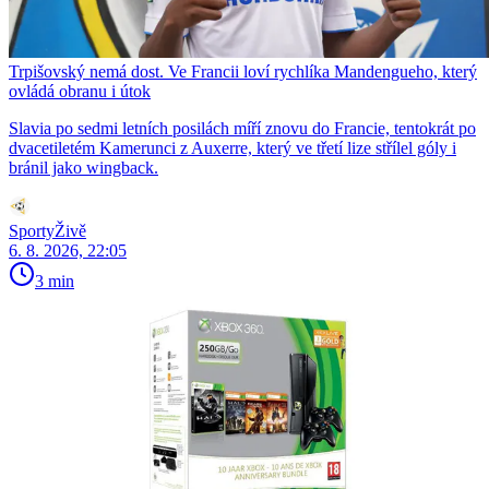
Trpišovský nemá dost. Ve Francii loví rychlíka Mandengueho, který
ovládá obranu i útok
Slavia po sedmi letních posilách míří znovu do Francie, tentokrát po
dvacetiletém Kamerunci z Auxerre, který ve třetí lize střílel góly i
bránil jako wingback.
SportyŽivě
6. 8. 2026, 22:05
3 min