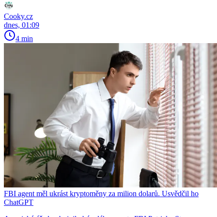
Cooky.cz
dnes, 01:09
4 min
FBI agent měl ukrást kryptoměny za milion dolarů. Usvědčil ho
ChatGPT