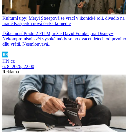
Kulturní tipy: Meryl Streepová se vrací v ikonické roli, divadlo na
hradě Kašperk i nová česká komedie
Ďábel nosí Pradu 2 FILM, režie David Frankel, na Disney+
Nekompromisní svět vysoké módy se po dvaceti letech od prvního
dílu vrátil. Nesmlouvavá...
HN.cz
6. 8. 2026, 22:00
Reklama