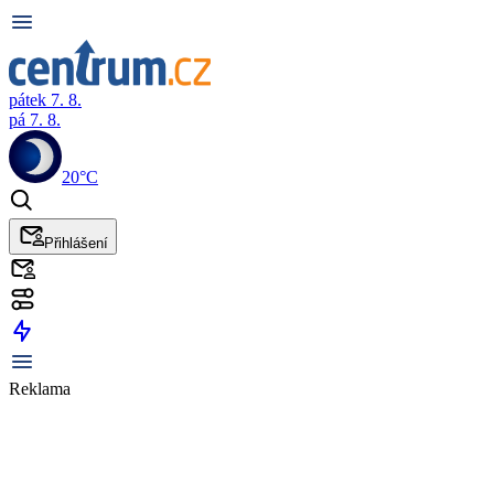
pátek 7. 8.
pá 7. 8.
20°C
Přihlášení
Reklama