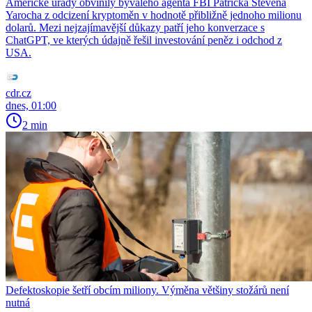
Americké úřady obvinily bývalého agenta FBI Patricka Stevena
Yarocha z odcizení kryptoměn v hodnotě přibližně jednoho milionu
dolarů. Mezi nejzajímavější důkazy patří jeho konverzace s
ChatGPT, ve kterých údajně řešil investování peněz i odchod z
USA.
cdr.cz
dnes, 01:00
2 min
Defektoskopie šetří obcím miliony. Výměna většiny stožárů není
nutná