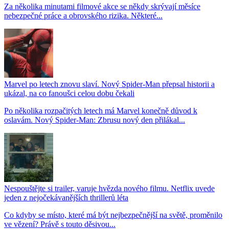
Za několika minutami filmové akce se někdy skrývají měsíce
nebezpečné práce a obrovského rizika. Některé...
Marvel po letech znovu slaví. Nový Spider-Man přepsal historii a
ukázal, na co fanoušci celou dobu čekali
Po několika rozpačitých letech má Marvel konečně důvod k
oslavám. Nový Spider-Man: Zbrusu nový den přilákal...
Nespouštějte si trailer, varuje hvězda nového filmu. Netflix uvede
jeden z nejočekávanějších thrillerů léta
Co kdyby se místo, které má být nejbezpečnější na světě, proměnilo
ve vězení? Právě s touto děsivou...