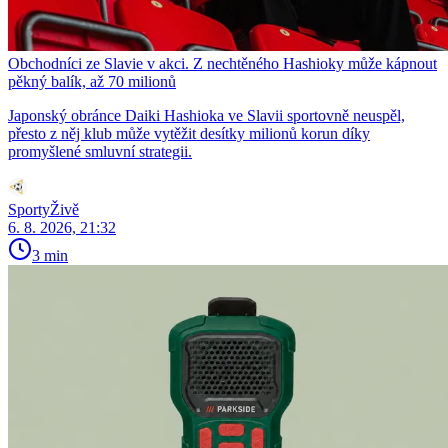
Obchodníci ze Slavie v akci. Z nechtěného Hashioky může kápnout
pěkný balík, až 70 milionů
Japonský obránce Daiki Hashioka ve Slavii sportovně neuspěl,
přesto z něj klub může vytěžit desítky milionů korun díky
promyšlené smluvní strategii.
SportyŽivě
6. 8. 2026, 21:32
3 min