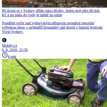
89 dronů se v Sydney zřítilo mezi diváky. Jeden stojí přes 60 tisíc
Kč a po pádu do vody je úplně na odpis
Pondělní večer nad sydneyským přístavem proměnil rekordní
světelnou show v nejdražší hromadný pád dronů v historii festivalu
Vivid Sydney.
Mobify.cz
6. 8. 2026, 21:56
4 min