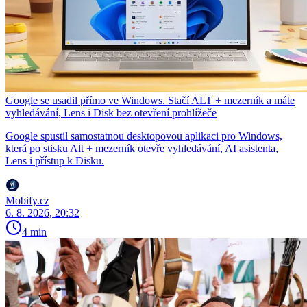
Google se usadil přímo ve Windows. Stačí ALT + mezerník a máte
vyhledávání, Lens i Disk bez otevření prohlížeče
Google spustil samostatnou desktopovou aplikaci pro Windows,
která po stisku Alt + mezerník otevře vyhledávání, AI asistenta,
Lens i přístup k Disku.
Mobify.cz
6. 8. 2026, 20:32
4 min