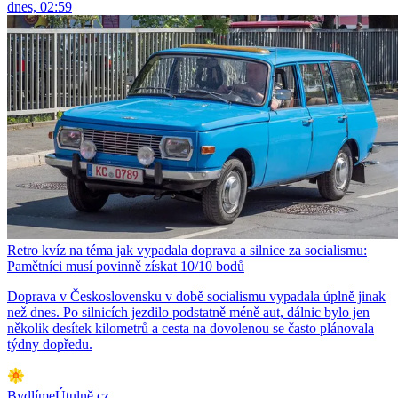
dnes, 02:59
Retro kvíz na téma jak vypadala doprava a silnice za socialismu:
Pamětníci musí povinně získat 10/10 bodů
Doprava v Československu v době socialismu vypadala úplně jinak
než dnes. Po silnicích jezdilo podstatně méně aut, dálnic bylo jen
několik desítek kilometrů a cesta na dovolenou se často plánovala
týdny dopředu.
BydlímeÚtulně.cz