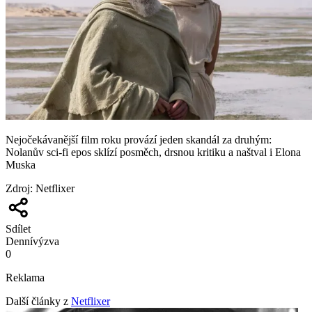
Nejočekávanější film roku provází jeden skandál za druhým:
Nolanův sci-fi epos sklízí posměch, drsnou kritiku a naštval i Elona
Muska
Zdroj
:
Netflixer
Sdílet
Denní
výzva
0
Reklama
Další články z
Netflixer