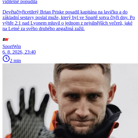
viditelně popudila
Devětačtyřicetiletý Brian Priske posadil kapitána na lavičku a do
základní sestavy poslal muže, který byl ve Spartě sotva čtyři dny. Po
výhře 2:1 nad Lyonem mluvil o jednom z nejsilnějších večerů, jaké
na Letné za svého druhého angažmá zažil.
SportWin
6. 8. 2026, 23:40
2 min