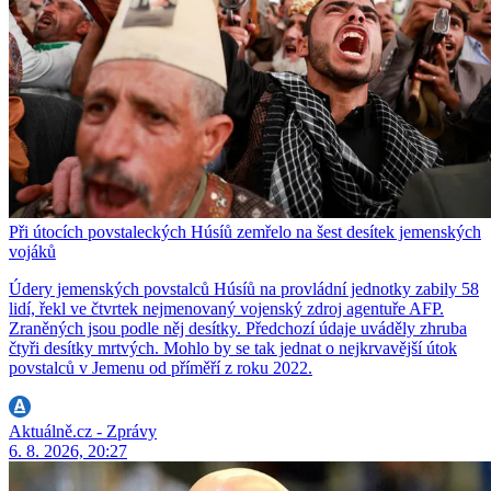
Při útocích povstaleckých Húsíů zemřelo na šest desítek jemenských
vojáků
Údery jemenských povstalců Húsíů na provládní jednotky zabily 58
lidí, řekl ve čtvrtek nejmenovaný vojenský zdroj agentuře AFP.
Zraněných jsou podle něj desítky. Předchozí údaje uváděly zhruba
čtyři desítky mrtvých. Mohlo by se tak jednat o nejkrvavější útok
povstalců v Jemenu od příměří z roku 2022.
Aktuálně.cz - Zprávy
6. 8. 2026, 20:27