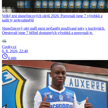
Velký test slunečnicových olejů 2026: Porovnali jsme 7 výrobků a
našli ty nejkvalitnější
Slunečnicový olej patří mezi nejčastěji používané tuky v kuchyních.
Otestovali jsme 7 běžně dostupných výrobků a porovnali je.
Cooky.cz
6. 8. 2026, 22:40
4 min