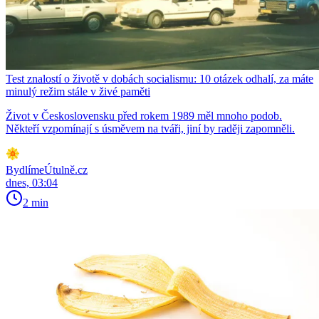
Test znalostí o životě v dobách socialismu: 10 otázek odhalí, za máte
minulý režim stále v živé paměti
Život v Československu před rokem 1989 měl mnoho podob.
Někteří vzpomínají s úsměvem na tváři, jiní by raději zapomněli.
BydlímeÚtulně.cz
dnes, 03:04
2 min