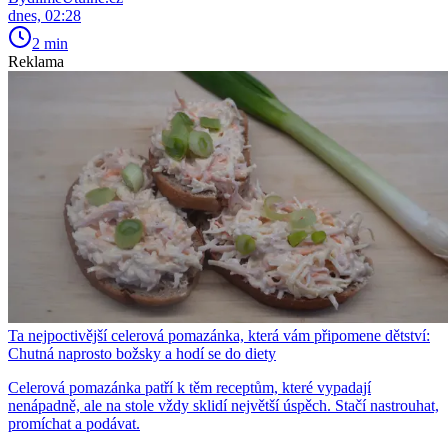
dnes, 02:28
2 min
Reklama
Ta nejpoctivější celerová pomazánka, která vám připomene dětství:
Chutná naprosto božsky a hodí se do diety
Celerová pomazánka patří k těm receptům, které vypadají
nenápadně, ale na stole vždy sklidí největší úspěch. Stačí nastrouhat,
promíchat a podávat.