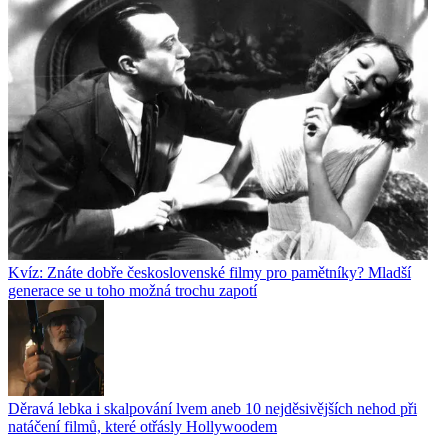
Kvíz: Znáte dobře československé filmy pro pamětníky? Mladší
generace se u toho možná trochu zapotí
Děravá lebka i skalpování lvem aneb 10 nejděsivějších nehod při
natáčení filmů, které otřásly Hollywoodem