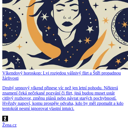
Víkendový horoskop: Lvi rozjedou vášnivý flirt a Štíři propadnou
žárlivosti
Druhý srpnový víkend přinese víc než jen letní pohodu. Některá
znamení čeká nečekané pozvání či flirt, jiná budou muset ustát
citlivý rozhovor, změnu plánů nebo návrat starých pochybností.
Hvězdy napoví, komu prospěje odvaha, kdo by měl zpomalit a kdo
tentokrát nesmí ignorovat vlastní intuici.
Žena.cz