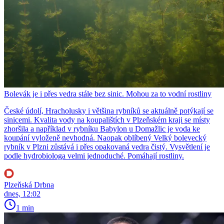
Bolevák je i přes vedra stále bez sinic. Mohou za to vodní rostliny
České údolí, Hracholusky i většina rybníků se aktuálně potýkají se
sinicemi. Kvalita vody na koupalištích v Plzeňském kraji se místy
zhoršila a například v rybníku Babylon u Domažlic je voda ke
koupání vyloženě nevhodná. Naopak oblíbený Velký bolevecký
rybník v Plzni zůstává i přes opakovaná vedra čistý. Vysvětlení je
podle hydrobiologa velmi jednoduché. Pomáhají rostliny.
Plzeňská Drbna
dnes, 12:02
1 min