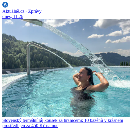
Aktuálně.cz - Zprávy
dnes, 11:26
Slovenský termální ráj kousek za hranicemi: 10 bazénů v krásném
prostředí jen za 450 Kč na noc