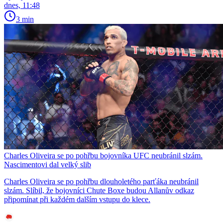
dnes, 11:48
3 min
Charles Oliveira se po pohřbu bojovníka UFC neubránil slzám.
Nascimentovi dal velký slib
Charles Oliveira se po pohřbu dlouholetého parťáka neubránil
slzám. Slíbil, že bojovníci Chute Boxe budou Allanův odkaz
připomínat při každém dalším vstupu do klece.