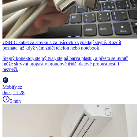
USB-C kabel za stovku a za tisícovku vypadají stejně. Rozdíl
poznáte, až když vám zničí telefon nebo notebook
Stejný konektor, stejný tvar, stejná barva plastu, a přesto se uvnitř
může skrývat propast v proudové třídě, datové propustnosti i
bezpečí.
Mobify.cz
dnes, 11:28
5 min