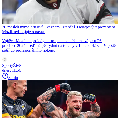
20 měsíců mimo hru kvůli vážnému zranění. Hokejový reprezentant
Mozík teď bojuje o návrat
Vojtěch Mozík naposledy nastoupil k soutěžnímu zápasu 26.
prosince 2024. Teď má pět týdnů na to, aby v Linci dokázal, že ještě
patří do profesionálního hokeje.
SportyŽivě
dnes, 11:56
3 min