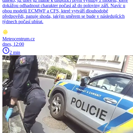
daleko, již dnes již máme k dispozici první výstupy z modelů, které
dokážou odhadnout charakter počasí až do poloviny září. Navíc u
obou modelů ECMWF a CFS, které vytváří dlouhodobé
předpovědi, panuje shoda, jakým směrem se bude v následujících
týdnech počasí ubírat.
Meteocentrum.cz
dnes, 12:00
2 min