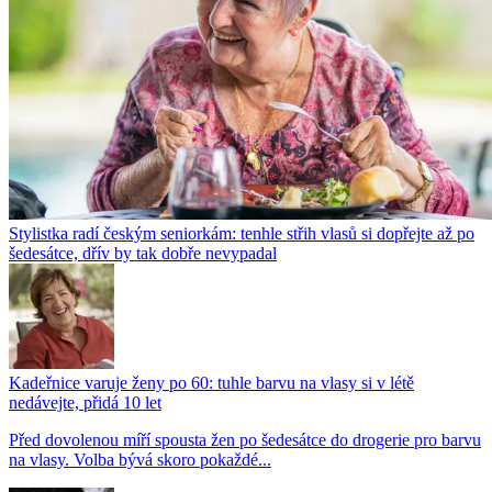
Stylistka radí českým seniorkám: tenhle střih vlasů si dopřejte až po
šedesátce, dřív by tak dobře nevypadal
Kadeřnice varuje ženy po 60: tuhle barvu na vlasy si v létě
nedávejte, přidá 10 let
Před dovolenou míří spousta žen po šedesátce do drogerie pro barvu
na vlasy. Volba bývá skoro pokaždé...