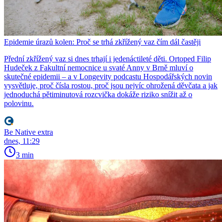
Epidemie úrazů kolen: Proč se trhá zkřížený vaz čím dál častěji
Přední zkřížený vaz si dnes trhají i jedenáctileté děti. Ortoped Filip
Hudeček z Fakultní nemocnice u svaté Anny v Brně mluví o
skutečné epidemii – a v Longevity podcastu Hospodářských novin
vysvětluje, proč čísla rostou, proč jsou nejvíc ohrožená děvčata a jak
jednoduchá pětiminutová rozcvička dokáže riziko snížit až o
polovinu.
Be Native extra
dnes, 11:29
3 min