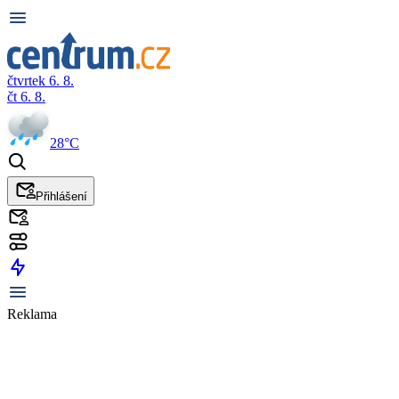
čtvrtek 6. 8.
čt 6. 8.
28°C
Přihlášení
Reklama