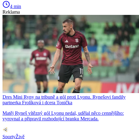
4 min
Reklama
Dres Mini Ryny na tribuně a gól proti Lyonu. Rynešovi fandily
partnerka Frolíková i dcera Tonička
Matěj Ryneš vítězný gól Lyonu nedal, udělal něco cennějšího:
vyrovnal a připravil rozhodující branku Mercada.
SportyŽivě