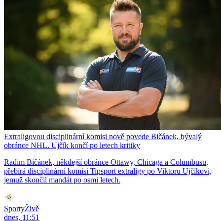
Extraligovou disciplinární komisi nově povede Bičánek, bývalý
obránce NHL. Ujčík končí po letech kritiky
Radim Bičánek, někdejší obránce Ottawy, Chicaga a Columbusu,
přebírá disciplinární komisi Tipsport extraligy po Viktoru Ujčíkovi,
jemuž skončil mandát po osmi letech.
SportyŽivě
dnes, 11:51