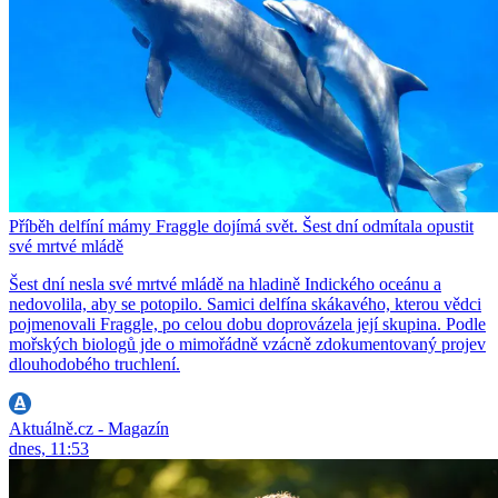
Příběh delfíní mámy Fraggle dojímá svět. Šest dní odmítala opustit
své mrtvé mládě
Šest dní nesla své mrtvé mládě na hladině Indického oceánu a
nedovolila, aby se potopilo. Samici delfína skákavého, kterou vědci
pojmenovali Fraggle, po celou dobu doprovázela její skupina. Podle
mořských biologů jde o mimořádně vzácně zdokumentovaný projev
dlouhodobého truchlení.
Aktuálně.cz - Magazín
dnes, 11:53