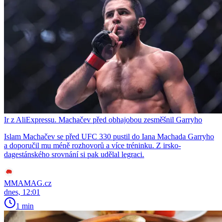
Ir z AliExpressu. Machačev před obhajobou zesměšnil Garryho
Islam Machačev se před UFC 330 pustil do Iana Machada Garryho
a doporučil mu méně rozhovorů a více tréninku. Z irsko-
dagestánského srovnání si pak udělal legraci.
MMAMAG.cz
dnes, 12:01
1 min