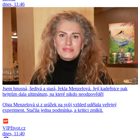
dnes, 11:46
Jsem hnusná, šedivá a stará, řekla Menzelová. Její kadeřnice pak
hejtrům dala ultimátum, na které nikdo neodpověděl
Olga Menzelová si z urážek na svůj vzhled udělala veřejný
experiment. Stačila jedna podmínka, a kritici zmlkli.
VIPživot.cz
dnes, 11:40