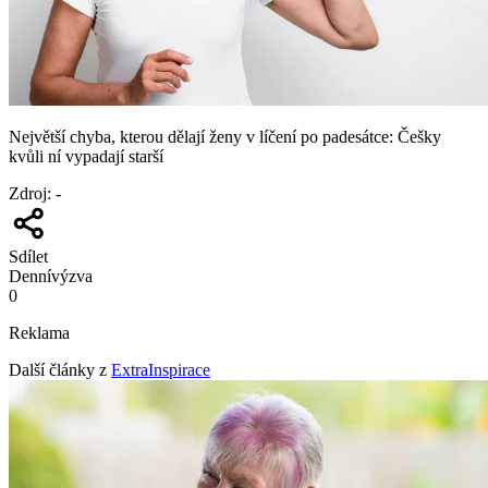
Největší chyba, kterou dělají ženy v líčení po padesátce: Češky
kvůli ní vypadají starší
Zdroj
:
-
Sdílet
Denní
výzva
0
Reklama
Další články z
ExtraInspirace