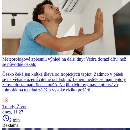
Meteorologové zpřesnili výhled na další dny: Vedra dorazí dřív, než
se původně čekalo
Česko čeká jen krátká úleva od tropických teplot. Zatímco v pátek
se na většině území citelně ochladí, už během neděle se mají teploty
znovu dostat nad třicet stupňů. Na jihu Moravy navíc přetrvává
mimořádná tepelná zátěž a vysoké riziko požárů.
Trendy Život
dnes, 11:27
2 min
Reklama