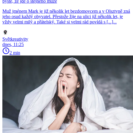
byste, že jde o stejného muže
Muž jménem Mark je již několik let bezdomovcem a v Olsztyně zná
jeho osud každý obyvatel. Přestože žije na ulici již několik let, je
vždy velmi milý a přátelský. Také si velmi rád povídá s [...]...
Světkreativity
dnes, 11:25
2 min