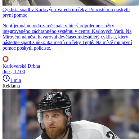
Cyklista spadl v Karlových Varech do řeky. Policisté mu poskytli
první pomoc
Nepříjemná nehoda zaměstnala v úterý odpoledne složky
integrovaného záchranného systému v centru Karlových Varů. Na
Mírovém náměstí havaroval devětasedmdesátiletý cyklista, který
následně spadl z několika metrů do řeky Teplé. Na místě mu první
pomoc poskytli policisté.
Karlovarská Drbna
dnes, 12:00
1 min
Reklama