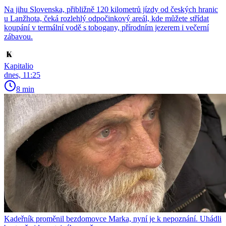
Na jihu Slovenska, přibližně 120 kilometrů jízdy od českých hranic
u Lanžhota, čeká rozlehlý odpočinkový areál, kde můžete střídat
koupání v termální vodě s tobogany, přírodním jezerem i večerní
zábavou.
Kapitalio
dnes, 11:25
8 min
Kadeřník proměnil bezdomovce Marka, nyní je k nepoznání. Uhádli