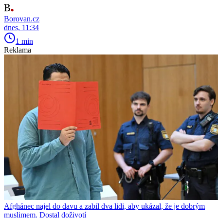
Borovan.cz
dnes, 11:34
1 min
Reklama
Afghánec najel do davu a zabil dva lidi, aby ukázal, že je dobrým
muslimem. Dostal doživotí