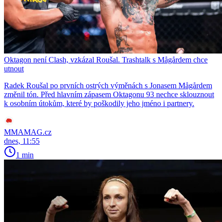
Oktagon není Clash, vzkázal Roušal. Trashtalk s Mågårdem chce
utnout
Radek Roušal po prvních ostrých výměnách s Jonasem Mågårdem
změnil tón. Před hlavním zápasem Oktagonu 93 nechce sklouznout
k osobním útokům, které by poškodily jeho jméno i partnery.
MMAMAG.cz
dnes, 11:55
1 min