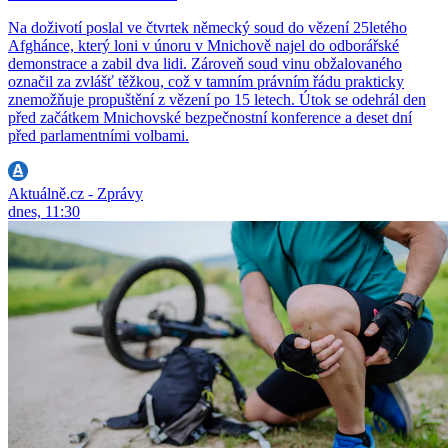
Na doživotí poslal ve čtvrtek německý soud do vězení 25letého
Afghánce, který loni v únoru v Mnichově najel do odborářské
demonstrace a zabil dva lidi. Zároveň soud vinu obžalovaného
označil za zvlášť těžkou, což v tamním právním řádu prakticky
znemožňuje propuštění z vězení po 15 letech. Útok se odehrál den
před začátkem Mnichovské bezpečnostní konference a deset dní
před parlamentními volbami.
Aktuálně.cz - Zprávy
dnes, 11:30