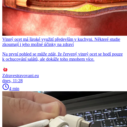
Vinný ocet má široké využití především v kuchyni. Některé studie
zkoumají i jeho možné účinky na zdraví
Na první pohled se může zdát, že červený vinný ocet se hodí pouze
k ochucování salátů, ale dokáže toho mnohem více.
Zdravestravovani.eu
dnes, 11:28
4 min