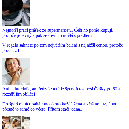
Nejhorší prací prášek ze supermarketu. Češi ho pořád kupují,
protože je levný a pak se diví, co udělá s prádlem
V regálu sáhnete po tom největším balení s nejnižší cenou, protože
proč […]
Ani náhrdelník, ani řetízek: tenhle šperk letos nosí Češky po 60 a
rozzáří jim obličej
Do šperkovnice sahá ráno skoro každá žena a většinou vytáhne
přesně to samé co včera. Přitom stačí jedna...