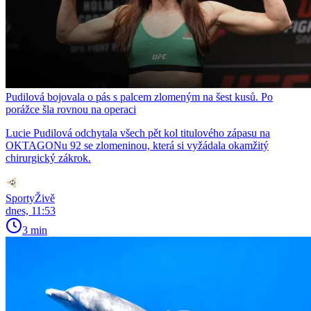
Pudilová bojovala o pás s palcem zlomeným na šest kusů. Po
porážce šla rovnou na operaci
Lucie Pudilová odchytala všech pět kol titulového zápasu na
OKTAGONu 92 se zlomeninou, která si vyžádala okamžitý
chirurgický zákrok.
SportyŽivě
dnes, 11:53
3 min