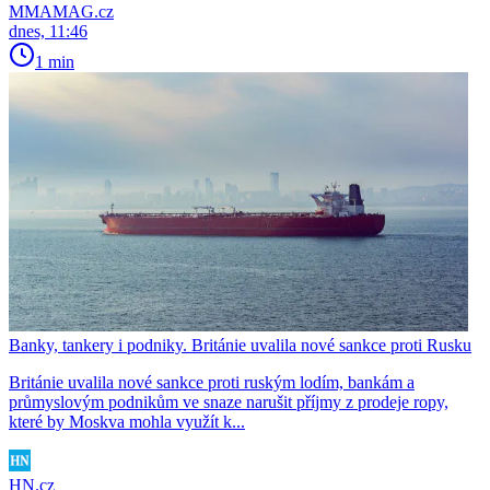
MMAMAG.cz
dnes, 11:46
1 min
Banky, tankery i podniky. Británie uvalila nové sankce proti Rusku
Británie uvalila nové sankce proti ruským lodím, bankám a
průmyslovým podnikům ve snaze narušit příjmy z prodeje ropy,
které by Moskva mohla využít k...
HN.cz