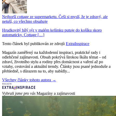
Nejhorší cottage ze supermarketu. Češi si myslí, že je zdravý, ale
netuší, co všechno obsahuje
Hrudkovitý bílý sýr v malém kelímku putuje do košíku skoro
automaticky. Cottage […]
Tento článek byl publikován ze zdrojů
ExtraInspirace
Magazín zaměřený na každodenní inspiraci, praktické rady i
odlehčené zajímavosti. Obsah pokrývá širokou škálu témat – od
zdraví, životního stylu a rodiny přes domácnost a vaření až po
vztahy, cestování a aktuální trendy. Články jsou psané jednoduše a
přehledně, s důrazem na to, aby nabídly...
Všechny články tohoto autora →
Vybrali jsme pro vás
Magazíny a zajímavosti