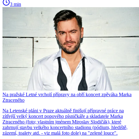
3 min
Na pražské Letné vrcholí přípravy na obří koncert zpěváka Marka
Ztraceného
Na Letenské pláni v Praze aktuálně finišují přípravné práce na
zítřejší velký koncert popového písničkáře a skladatele Marka
Ztraceného (foto; vlastním jménem Miroslav Slodičák), které
zahrnují stavbu velkého koncertního stadionu (pódium, hlediště,
zázemí, toalety atd. - viz malá foto dole) na "zelené louce".