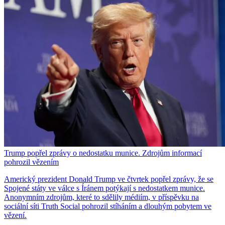
Trump popřel zprávy o nedostatku munice. Zdrojům informací
pohrozil vězením
Americký prezident Donald Trump ve čtvrtek popřel zprávy, že se
Spojené státy ve válce s Íránem potýkají s nedostatkem munice.
Anonymním zdrojům, které to sdělily médiím, v příspěvku na
sociální síti Truth Social pohrozil stíháním a dlouhým pobytem ve
vězení.