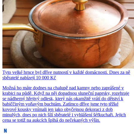
Tyto velké hrnce byl dříve nutností v každé domácnosti. Dnes za ně
sběratelé nabízejí 10 000 Kč
Možná ho máte dodnes na chalupě nad kamny nebo zaprášené v
krabici na půdě. Když na něj dopadnou sluneční paprsky, rozehraje
se nádherný hřejivý odlesk, který nás okamžitě vrátí do dětství k
babiččiným voňavým buchtám. Zatímco dříve jsme tyto těžké
kovové kousky vnímali jen jako obyčejnou dekoraci z dob
minulých, dnes po nich šílí sběratelé i vyhlášení šéfkuchaři. Jejich
cena se totiž na aukcích šplhá do nečekaných výšin.