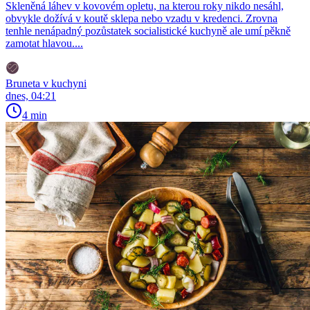
Skleněná láhev v kovovém opletu, na kterou roky nikdo nesáhl,
obvykle dožívá v koutě sklepa nebo vzadu v kredenci. Zrovna
tenhle nenápadný pozůstatek socialistické kuchyně ale umí pěkně
zamotat hlavou....
Bruneta v kuchyni
dnes, 04:21
4 min