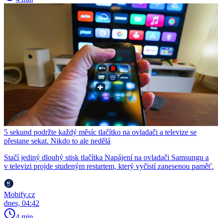
5 sekund podržte každý měsíc tlačítko na ovladači a televize se
přestane sekat. Nikdo to ale nedělá
Stačí jediný dlouhý stisk tlačítka Napájení na ovladači Samsungu a
v televizi projde studeným restartem, který vyčistí zanesenou paměť.
Mobify.cz
dnes, 04:42
4 min