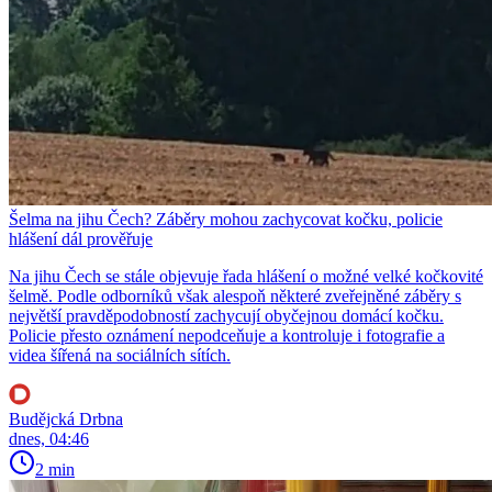
Šelma na jihu Čech? Záběry mohou zachycovat kočku, policie
hlášení dál prověřuje
Na jihu Čech se stále objevuje řada hlášení o možné velké kočkovité
šelmě. Podle odborníků však alespoň některé zveřejněné záběry s
největší pravděpodobností zachycují obyčejnou domácí kočku.
Policie přesto oznámení nepodceňuje a kontroluje i fotografie a
videa šířená na sociálních sítích.
Budějcká Drbna
dnes, 04:46
2 min