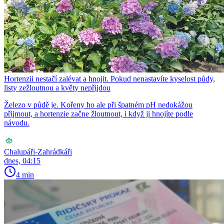
Hortenzii nestačí zalévat a hnojit. Pokud nenastavíte kyselost půdy,
listy zežloutnou a květy nepřijdou
Železo v půdě je. Kořeny ho ale při špatném pH nedokážou
přijmout, a hortenzie začne žloutnout, i když ji hnojíte podle
návodu.
Chalupáři-Zahrádkáři
dnes, 04:15
4 min