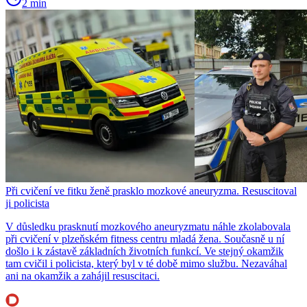
2 min
Při cvičení ve fitku ženě prasklo mozkové aneuryzma. Resuscitoval
ji policista
V důsledku prasknutí mozkového aneuryzmatu náhle zkolabovala
při cvičení v plzeňském fitness centru mladá žena. Současně u ní
došlo i k zástavě základních životních funkcí. Ve stejný okamžik
tam cvičil i policista, který byl v té době mimo službu. Nezaváhal
ani na okamžik a zahájil resuscitaci.