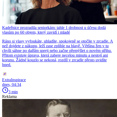
Kadeřnice prozradila seniorkám: tahle 1 drobnost u účesu dodá
vlasům po 60 objem, který zavidí i mladé
Ráno si vlasy vyfoukáte, uhladíte, spokojeně se otočíte v zrcadle. A
než dojdete z nákupu, leží zase zplihle na hlavě. Většina žen v tu
chvíli sáhne po dalším spreji nebo začne přemýšlet o novém střihu.
Přitom existuje úprava, která zabere necelou minutu a nestojí ani
korunu. Žádné kouzlo se nekoná, rozdíl v zrcadle přesto uvidíte
hned.
ExtraInspirace
dnes, 04:34
3 min
Reklama