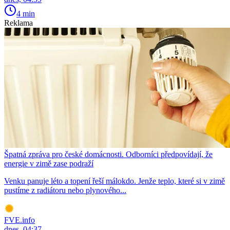
4 min
Reklama
Špatná zpráva pro české domácnosti. Odborníci předpovídají, že
energie v zimě zase podraží
Venku panuje léto a topení řeší málokdo. Jenže teplo, které si v zimě
pustíme z radiátoru nebo plynového...
FVE.info
dnes, 04:37