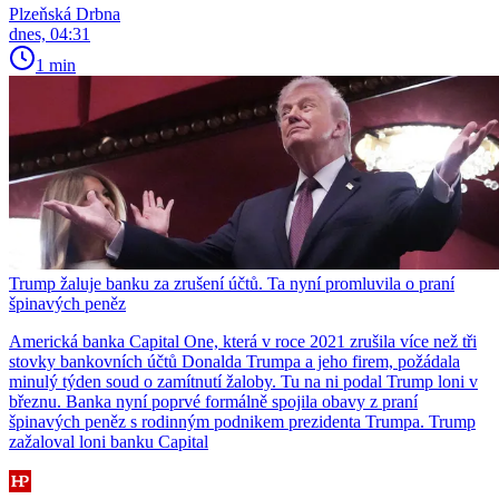
Plzeňská Drbna
dnes, 04:31
1 min
Trump žaluje banku za zrušení účtů. Ta nyní promluvila o praní
špinavých peněz
Americká banka Capital One, která v roce 2021 zrušila více než tři
stovky bankovních účtů Donalda Trumpa a jeho firem, požádala
minulý týden soud o zamítnutí žaloby. Tu na ni podal Trump loni v
březnu. Banka nyní poprvé formálně spojila obavy z praní
špinavých peněz s rodinným podnikem prezidenta Trumpa. Trump
zažaloval loni banku Capital