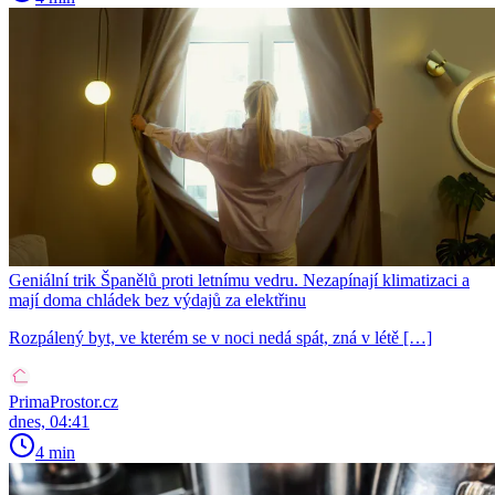
Geniální trik Španělů proti letnímu vedru. Nezapínají klimatizaci a
mají doma chládek bez výdajů za elektřinu
Rozpálený byt, ve kterém se v noci nedá spát, zná v létě […]
PrimaProstor.cz
dnes, 04:41
4 min