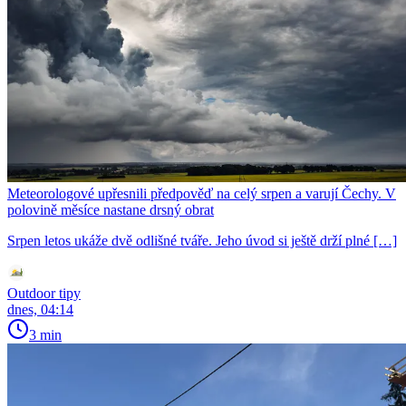
Meteorologové upřesnili předpověď na celý srpen a varují Čechy. V
polovině měsíce nastane drsný obrat
Srpen letos ukáže dvě odlišné tváře. Jeho úvod si ještě drží plné […]
Outdoor tipy
dnes, 04:14
3 min