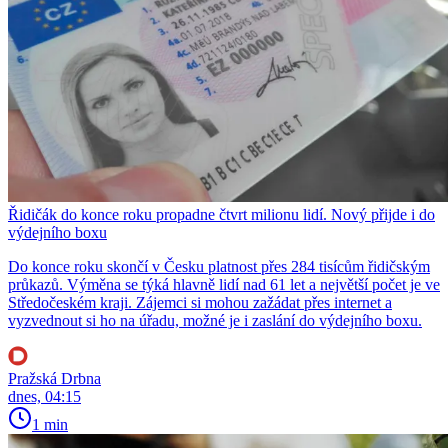
Řidičák do konce roku propadne čtvrt milionu lidí. Nový přijde i do
výdejního boxu
Do konce roku skončí v Česku platnost přes 284 tisícům řidičským
průkazů. Výměna se týká hlavně lidí nad 61 let a největší počet je ve
Středočeském kraji. Zájemci si mohou zažádat přes internet a
vyzvednout si ho na úřadu, možné je i zaslání do výdejního boxu.
Pražská Drbna
dnes, 04:15
1 min