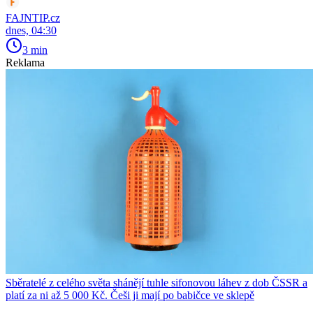
FAJNTIP.cz
dnes, 04:30
3 min
Reklama
Sběratelé z celého světa shánějí tuhle sifonovou láhev z dob ČSSR a
platí za ni až 5 000 Kč. Češi ji mají po babičce ve sklepě