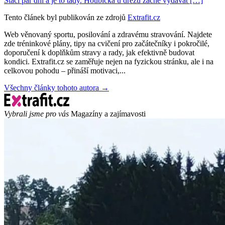
Stačí pár dní a je to tady. Houbička u dřezu začne vydávat […]
Tento článek byl publikován ze zdrojů
Extrafit.cz
Web věnovaný sportu, posilování a zdravému stravování. Najdete
zde tréninkové plány, tipy na cvičení pro začátečníky i pokročilé,
doporučení k doplňkům stravy a rady, jak efektivně budovat
kondici. Extrafit.cz se zaměřuje nejen na fyzickou stránku, ale i na
celkovou pohodu – přináší motivaci,...
Všechny články tohoto autora →
Vybrali jsme pro vás
Magazíny a zajímavosti