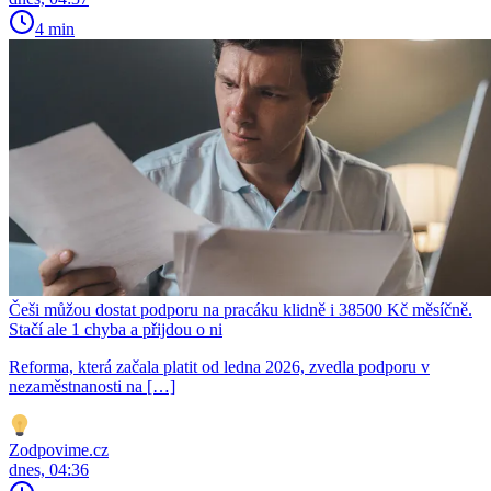
4 min
Češi můžou dostat podporu na pracáku klidně i 38500 Kč měsíčně.
Stačí ale 1 chyba a přijdou o ni
Reforma, která začala platit od ledna 2026, zvedla podporu v
nezaměstnanosti na […]
Zodpovime.cz
dnes, 04:36