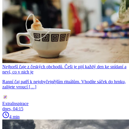
Nejhorší čaje z českých obchodů. Češi je pijí každý den ke snídaní a
neví, co v nich je
Ranní čaj patří k nejobyčejnějším rituálům. Vhodíte sáček do hrnku,
zalijete vroucí […]
ExtraInspirace
dnes, 04:15
4 min