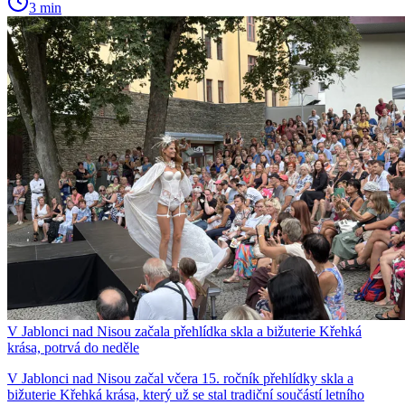
3 min
V Jablonci nad Nisou začala přehlídka skla a bižuterie Křehká
krása, potrvá do neděle
V Jablonci nad Nisou začal včera 15. ročník přehlídky skla a
bižuterie Křehká krása, který už se stal tradiční součástí letního