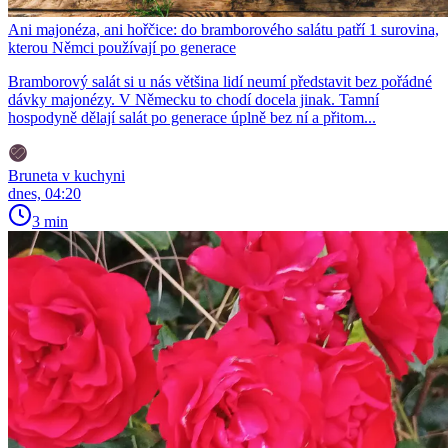
Ani majonéza, ani hořčice: do bramborového salátu patří 1 surovina,
kterou Němci používají po generace
Bramborový salát si u nás většina lidí neumí představit bez pořádné
dávky majonézy. V Německu to chodí docela jinak. Tamní
hospodyně dělají salát po generace úplně bez ní a přitom...
Bruneta v kuchyni
dnes, 04:20
3 min