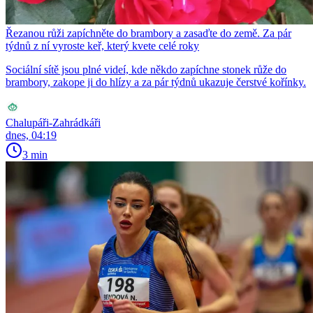
Řezanou růži zapíchněte do brambory a zasaďte do země. Za pár
týdnů z ní vyroste keř, který kvete celé roky
Sociální sítě jsou plné videí, kde někdo zapíchne stonek růže do
brambory, zakope ji do hlízy a za pár týdnů ukazuje čerstvé kořínky.
Chalupáři-Zahrádkáři
dnes, 04:19
3 min