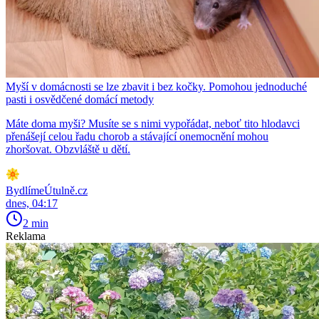
Myší v domácnosti se lze zbavit i bez kočky. Pomohou jednoduché
pasti i osvědčené domácí metody
Máte doma myši? Musíte se s nimi vypořádat, neboť tito hlodavci
přenášejí celou řadu chorob a stávající onemocnění mohou
zhoršovat. Obzvláště u dětí.
BydlímeÚtulně.cz
dnes, 04:17
2 min
Reklama