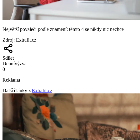
Největší povaleči podle znamení: těmto 4 se nikdy nic nechce
Zdroj
:
Extrafit.cz
Sdílet
Denní
výzva
0
Reklama
Další články z
Extrafit.cz