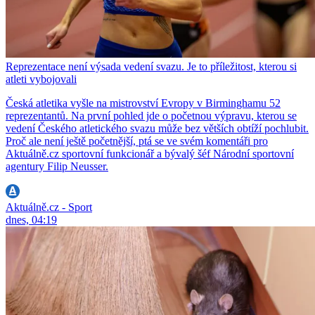
Reprezentace není výsada vedení svazu. Je to příležitost, kterou si
atleti vybojovali
Česká atletika vyšle na mistrovství Evropy v Birminghamu 52
reprezentantů. Na první pohled jde o početnou výpravu, kterou se
vedení Českého atletického svazu může bez větších obtíží pochlubit.
Proč ale není ještě početnější, ptá se ve svém komentáři pro
Aktuálně.cz sportovní funkcionář a bývalý šéf Národní sportovní
agentury Filip Neusser.
Aktuálně.cz - Sport
dnes, 04:19