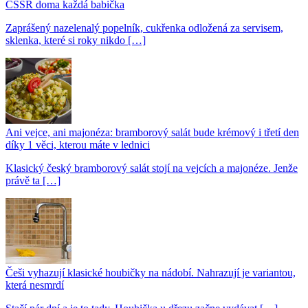
ČSSR doma každá babička
Zaprášený nazelenalý popelník, cukřenka odložená za servisem,
sklenka, které si roky nikdo […]
Ani vejce, ani majonéza: bramborový salát bude krémový i třetí den
díky 1 věci, kterou máte v lednici
Klasický český bramborový salát stojí na vejcích a majonéze. Jenže
právě ta […]
Češi vyhazují klasické houbičky na nádobí. Nahrazují je variantou,
která nesmrdí