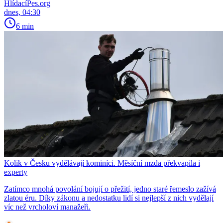
HlídacíPes.org
dnes, 04:30
6 min
Kolik v Česku vydělávají kominíci. Měsíční mzda překvapila i
experty
Zatímco mnohá povolání bojují o přežití, jedno staré řemeslo zažívá
zlatou éru. Díky zákonu a nedostatku lidí si nejlepší z nich vydělají
víc než vrcholoví manažeři.