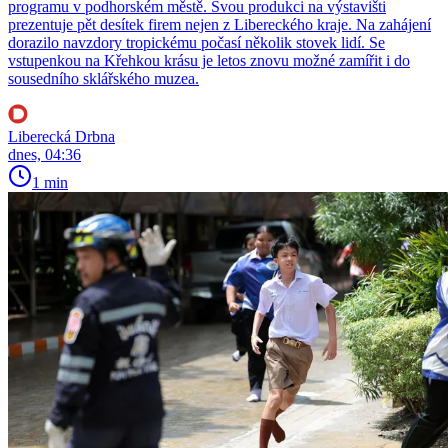
programu v podhorském městě. Svou produkci na výstavišti
prezentuje pět desítek firem nejen z Libereckého kraje. Na zahájení
dorazilo navzdory tropickému počasí několik stovek lidí. Se
vstupenkou na Křehkou krásu je letos znovu možné zamířit i do
sousedního sklářského muzea.
Liberecká Drbna
dnes, 04:36
1 min