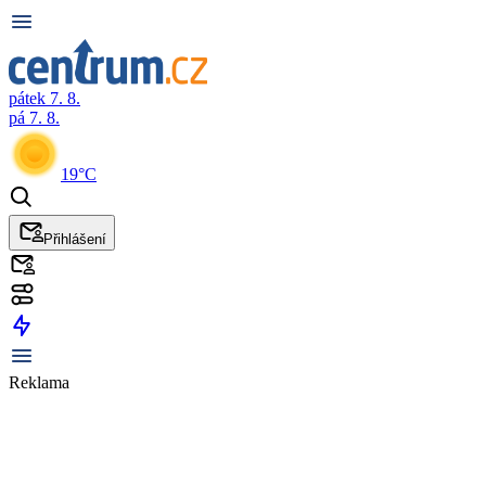
pátek 7. 8.
pá 7. 8.
19°C
Přihlášení
Reklama