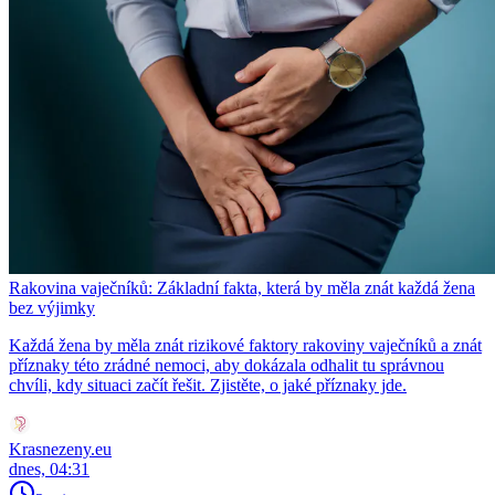
Rakovina vaječníků: Základní fakta, která by měla znát každá žena
bez výjimky
Každá žena by měla znát rizikové faktory rakoviny vaječníků a znát
příznaky této zrádné nemoci, aby dokázala odhalit tu správnou
chvíli, kdy situaci začít řešit. Zjistěte, o jaké příznaky jde.
Krasnezeny.eu
dnes, 04:31