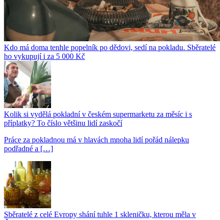
Kdo má doma tenhle popelník po dědovi, sedí na pokladu. Sběratelé
ho vykupují i za 5 000 Kč
Kolik si vydělá pokladní v českém supermarketu za měsíc i s
příplatky? To číslo většinu lidí zaskočí
Práce za pokladnou má v hlavách mnoha lidí pořád nálepku
podřadné a […]
Sběratelé z celé Evropy shání tuhle 1 skleničku, kterou měla v