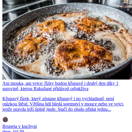
Ani mouka, ani vejce: řízky budou křupavé i druhý den díky 1
surovině, kterou Rakušané přidávají odjakživa
Křupavý řízek, který zůstane křupavý i po vychladnutí, není
otázkou štěstí. Většina lidí hledá tajemství v mouce nebo ve vejci,
jenže pravda leží úplně jinde. Stačí do obalu přidat jednu...
Bruneta v kuchyni
dnes, 04:39