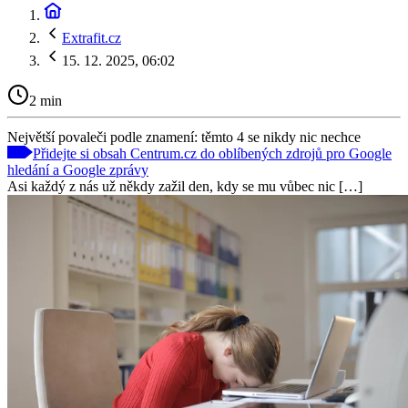
Extrafit.cz
15. 12. 2025, 06:02
2 min
Největší povaleči podle znamení: těmto 4 se nikdy nic nechce
Přidejte si obsah Centrum.cz do oblíbených zdrojů pro Google
hledání a Google zprávy
Asi každý z nás už někdy zažil den, kdy se mu vůbec nic […]