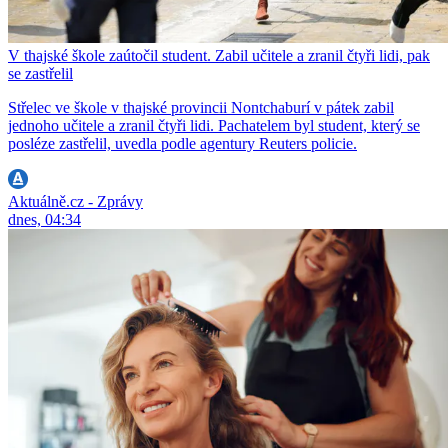
V thajské škole zaútočil student. Zabil učitele a zranil čtyři lidi, pak
se zastřelil
Střelec ve škole v thajské provincii Nontchaburí v pátek zabil
jednoho učitele a zranil čtyři lidi. Pachatelem byl student, který se
posléze zastřelil, uvedla podle agentury Reuters policie.
Aktuálně.cz - Zprávy
dnes, 04:34