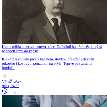
Kulka mířila na prezidentovo srdce. Zachránil ho předmět, který si
náhodou strčil do kapsy
Kulka z revolveru prošla kabátem, stovkou přeložených stran
rukopisu i kovovým pouzdrem na brýle. Teprve pak zasáhla
hrudník.
VědaŽivě.cz
dnes, 04:33
4 min