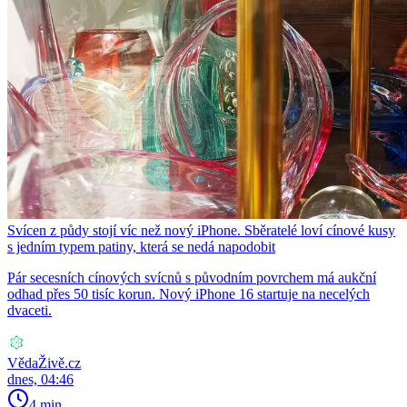
Svícen z půdy stojí víc než nový iPhone. Sběratelé loví cínové kusy
s jedním typem patiny, která se nedá napodobit
Pár secesních cínových svícnů s původním povrchem má aukční
odhad přes 50 tisíc korun. Nový iPhone 16 startuje na necelých
dvaceti.
VědaŽivě.cz
dnes, 04:46
4 min