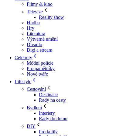
Filmy & kino
Televize
Reality show
Hudba
Hry
Literatura
Výtvarné umění
Divadlo
Digi a stream
Celebrity
Módní policie
Pro pamětníky
Nové tváře
Lifestyle
Cestování
Destinace
Rady na cesty
Bydlení
Interiery
Rady do domu
DIY
Pro kutily