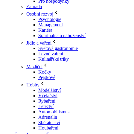
Pro hospodyňky
Zahrada
Osobní rozvoj
Psychologie
Management
Kariéra
Spiritualita a náboženství
Jídlo a vaření
Světová gastronomie
Levné vaření
Kulinářské triky
Mazlíčci
Kočky
Pejskové
Hobby
Modelářství
Včelařství
Rybaření
Letectví
Automobilismus
Adrenalin
Sběratelství
Houbaření