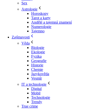
Sex
Astrologie
Horoskopy
Tarot a karty
Andělé a tajemná znamení
Numerologie
Tajemno
Zajímavosti
Věda
Biologie
Ekologie
Fyzika
Geografie
Historie
Chemie
Jazykověda
Vesmír
IT a technologie
Digital
Mobil
Technologie
Trendy
True crime