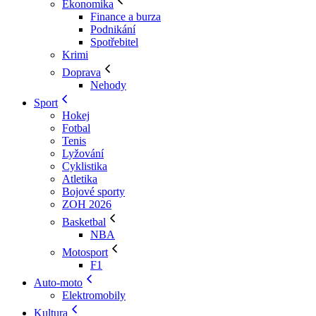
Ekonomika
Finance a burza
Podnikání
Spotřebitel
Krimi
Doprava
Nehody
Sport
Hokej
Fotbal
Tenis
Lyžování
Cyklistika
Atletika
Bojové sporty
ZOH 2026
Basketbal
NBA
Motosport
F1
Auto-moto
Elektromobily
Kultura