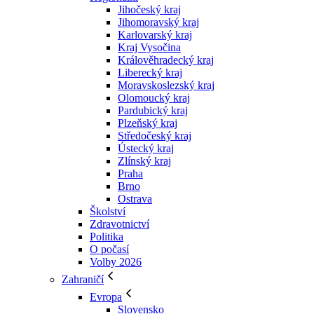
Jihočeský kraj
Jihomoravský kraj
Karlovarský kraj
Kraj Vysočina
Králověhradecký kraj
Liberecký kraj
Moravskoslezský kraj
Olomoucký kraj
Pardubický kraj
Plzeňský kraj
Středočeský kraj
Ústecký kraj
Zlínský kraj
Praha
Brno
Ostrava
Školství
Zdravotnictví
Politika
O počasí
Volby 2026
Zahraničí
Evropa
Slovensko