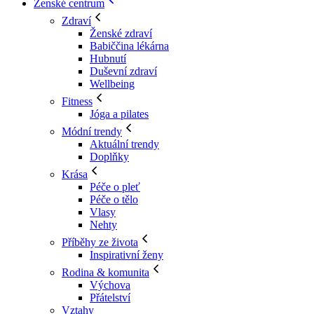
Ženské centrum
Zdraví
Ženské zdraví
Babiččina lékárna
Hubnutí
Duševní zdraví
Wellbeing
Fitness
Jóga a pilates
Módní trendy
Aktuální trendy
Doplňky
Krása
Péče o pleť
Péče o tělo
Vlasy
Nehty
Příběhy ze života
Inspirativní ženy
Rodina & komunita
Výchova
Přátelství
Vztahy