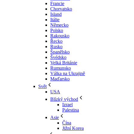
Francie
Chorvatsko
Island
Itálie
Německo
Polsko
Rakousko
Řecko
Rusko
Španělsko
Švédsko
Velká Británie
Rumunsko
Válka na Ukrajině
Maďarsko
Svět
USA
Blízký východ
Izrael
Palestina
Asie
Čína
Jižní Korea