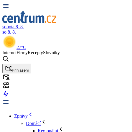
sobota 8. 8.
so 8. 8.
27°C
Internet
Firmy
Recepty
Slovníky
Přihlášení
Zprávy
Domácí
Regionální