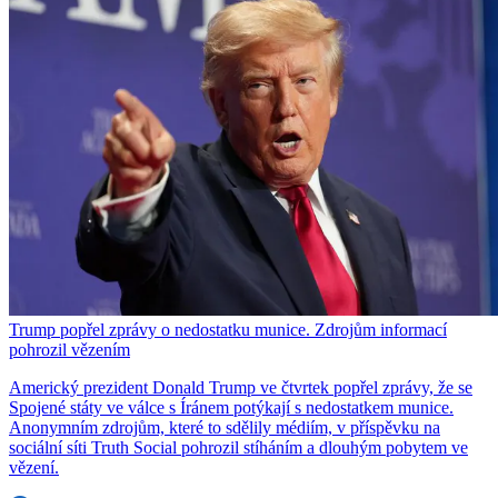
Trump popřel zprávy o nedostatku munice. Zdrojům informací
pohrozil vězením
Americký prezident Donald Trump ve čtvrtek popřel zprávy, že se
Spojené státy ve válce s Íránem potýkají s nedostatkem munice.
Anonymním zdrojům, které to sdělily médiím, v příspěvku na
sociální síti Truth Social pohrozil stíháním a dlouhým pobytem ve
vězení.