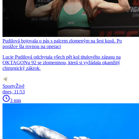
Pudilová bojovala o pás s palcem zlomeným na šest kusů. Po
porážce šla rovnou na operaci
Lucie Pudilová odchytala všech pět kol titulového zápasu na
OKTAGONu 92 se zlomeninou, která si vyžádala okamžitý
chirurgický zákrok.
SportyŽivě
dnes, 11:53
3 min