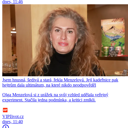
dnes, 11:46
Jsem hnusná, šedivá a stará, řekla Menzelová. Její kadeřnice pak
hejtrům dala ultimátum, na které nikdo neodpověděl
Olga Menzelová si z urážek na svůj vzhled udělala veřejný
experiment. Stačila jedna podmínka, a kritici zmlkli.
VIPživot.cz
dnes, 11:40