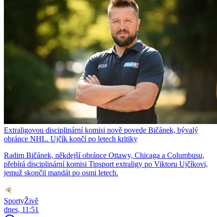
Extraligovou disciplinární komisi nově povede Bičánek, bývalý
obránce NHL. Ujčík končí po letech kritiky
Radim Bičánek, někdejší obránce Ottawy, Chicaga a Columbusu,
přebírá disciplinární komisi Tipsport extraligy po Viktoru Ujčíkovi,
jemuž skončil mandát po osmi letech.
SportyŽivě
dnes, 11:51