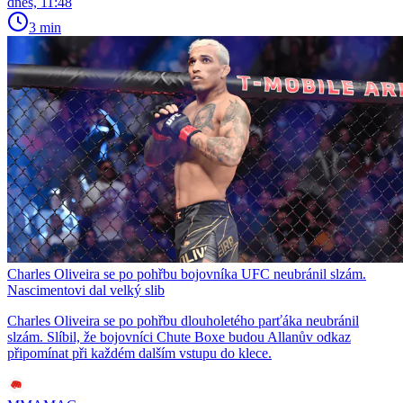
dnes, 11:48
3 min
Charles Oliveira se po pohřbu bojovníka UFC neubránil slzám.
Nascimentovi dal velký slib
Charles Oliveira se po pohřbu dlouholetého parťáka neubránil
slzám. Slíbil, že bojovníci Chute Boxe budou Allanův odkaz
připomínat při každém dalším vstupu do klece.