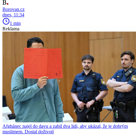
Borovan.cz
dnes, 11:34
1 min
Reklama
Afghánec najel do davu a zabil dva lidi, aby ukázal, že je dobrým
muslimem. Dostal doživotí