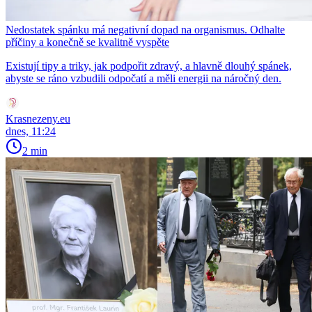
Nedostatek spánku má negativní dopad na organismus. Odhalte
příčiny a konečně se kvalitně vyspěte
Existují tipy a triky, jak podpořit zdravý, a hlavně dlouhý spánek,
abyste se ráno vzbudili odpočatí a měli energii na náročný den.
Krasnezeny.eu
dnes, 11:24
2 min