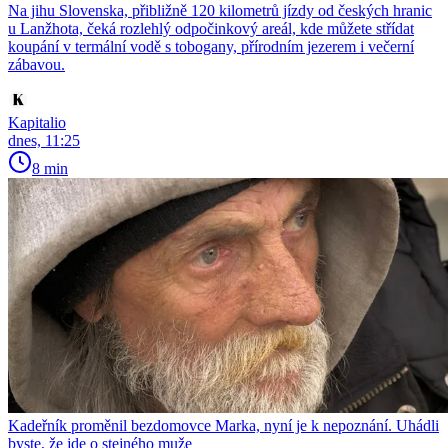
Na jihu Slovenska, přibližně 120 kilometrů jízdy od českých hranic
u Lanžhota, čeká rozlehlý odpočinkový areál, kde můžete střídat
koupání v termální vodě s tobogany, přírodním jezerem i večerní
zábavou.
Kapitalio
dnes, 11:25
8 min
Kadeřník proměnil bezdomovce Marka, nyní je k nepoznání. Uhádli
byste, že jde o stejného muže