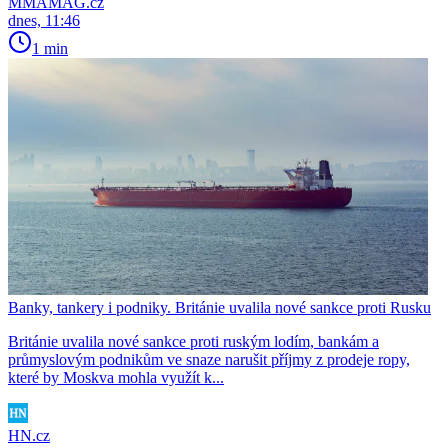
MMAMAG.cz
dnes, 11:46
1 min
Banky, tankery i podniky. Británie uvalila nové sankce proti Rusku
Británie uvalila nové sankce proti ruským lodím, bankám a
průmyslovým podnikům ve snaze narušit příjmy z prodeje ropy,
které by Moskva mohla využít k...
HN.cz