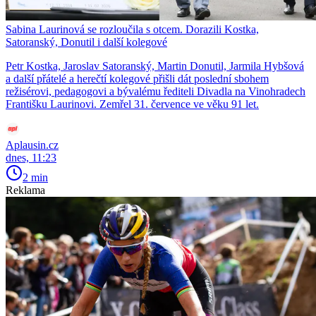
Sabina Laurinová se rozloučila s otcem. Dorazili Kostka,
Satoranský, Donutil i další kolegové
Petr Kostka, Jaroslav Satoranský, Martin Donutil, Jarmila Hybšová
a další přátelé a herečtí kolegové přišli dát poslední sbohem
režisérovi, pedagogovi a bývalému řediteli Divadla na Vinohradech
Františku Laurinovi. Zemřel 31. července ve věku 91 let.
Aplausin.cz
dnes, 11:23
2 min
Reklama