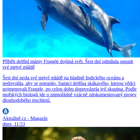
Příběh delfíní mámy Fraggle dojímá svět. Šest dní odmítala opustit
své mrtvé mládě
Šest dní nesla své mrtvé mládě na hladině Indického oceánu a
nedovolila, aby se potopilo. Samici delfína skákavého, kterou vědci
pojmenovali Fraggle, po celou dobu doprovázela její skupina. Podle
mořských biologů jde o mimořádně vzácně zdokumentovaný projev
dlouhodobého truchlení.
Aktuálně.cz - Magazín
dnes, 11:53