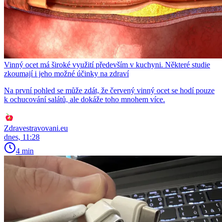
Vinný ocet má široké využití především v kuchyni. Některé studie
zkoumají i jeho možné účinky na zdraví
Na první pohled se může zdát, že červený vinný ocet se hodí pouze
k ochucování salátů, ale dokáže toho mnohem více.
Zdravestravovani.eu
dnes, 11:28
4 min