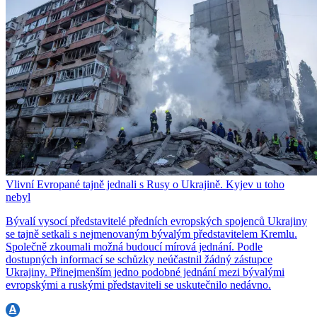
Vlivní Evropané tajně jednali s Rusy o Ukrajině. Kyjev u toho
nebyl
Bývalí vysocí představitelé předních evropských spojenců Ukrajiny
se tajně setkali s nejmenovaným bývalým představitelem Kremlu.
Společně zkoumali možná budoucí mírová jednání. Podle
dostupných informací se schůzky neúčastnil žádný zástupce
Ukrajiny. Přinejmenším jedno podobné jednání mezi bývalými
evropskými a ruskými představiteli se uskutečnilo nedávno.