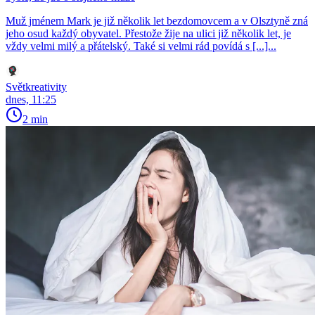
Muž jménem Mark je již několik let bezdomovcem a v Olsztyně zná
jeho osud každý obyvatel. Přestože žije na ulici již několik let, je
vždy velmi milý a přátelský. Také si velmi rád povídá s [...]...
Světkreativity
dnes, 11:25
2 min