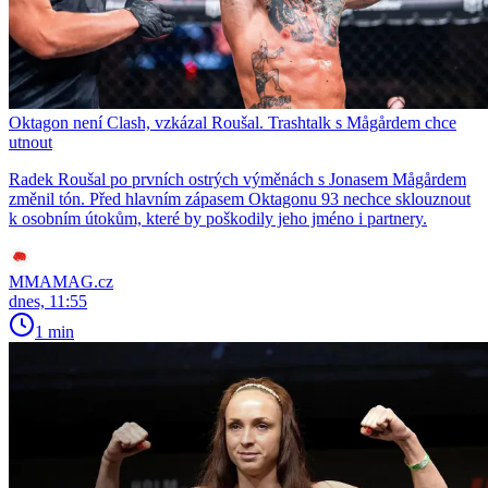
Oktagon není Clash, vzkázal Roušal. Trashtalk s Mågårdem chce
utnout
Radek Roušal po prvních ostrých výměnách s Jonasem Mågårdem
změnil tón. Před hlavním zápasem Oktagonu 93 nechce sklouznout
k osobním útokům, které by poškodily jeho jméno i partnery.
MMAMAG.cz
dnes, 11:55
1 min