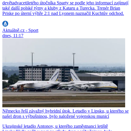
devětadvacetiletého útočníka Sparty se podle jeho informací zajímají
také další polské týmy a kluby z Kataru a Turecka. Trenér Brian
Priske po úterní výhře 2:1 nad Lyonem naznačil Kuchtův odchod.
Aktuálně.cz - Sport
dnes, 11:17
Německo řeší závažný hybridní útok. Letadlo v Lipsku, u kterého se
našel dron s výbušninou, bylo naložené vojenskou municí
Ukrajinské letadlo Antonov, u kterého zaměstnanci letiště