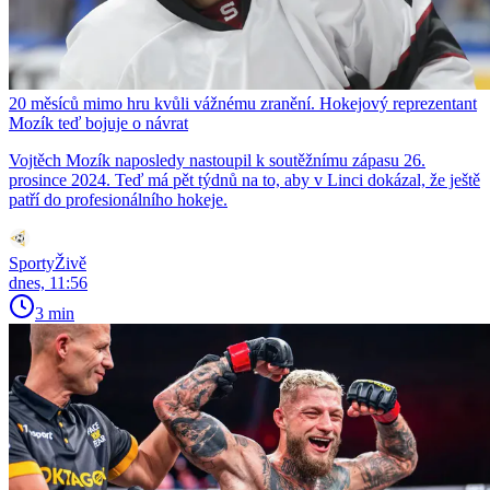
20 měsíců mimo hru kvůli vážnému zranění. Hokejový reprezentant
Mozík teď bojuje o návrat
Vojtěch Mozík naposledy nastoupil k soutěžnímu zápasu 26.
prosince 2024. Teď má pět týdnů na to, aby v Linci dokázal, že ještě
patří do profesionálního hokeje.
SportyŽivě
dnes, 11:56
3 min