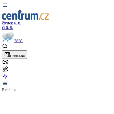
čtvrtek 6. 8.
čt 6. 8.
28°C
Přihlášení
Reklama