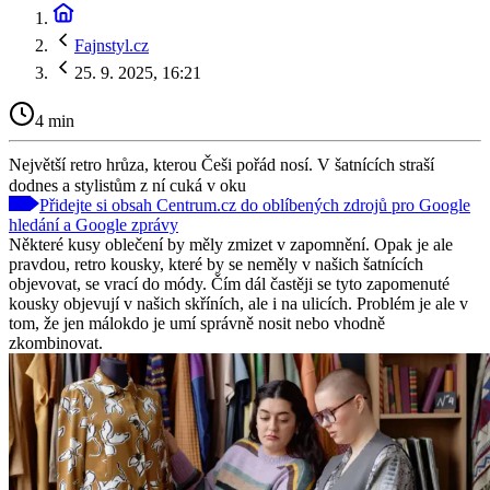
Fajnstyl.cz
25. 9. 2025, 16:21
4 min
Největší retro hrůza, kterou Češi pořád nosí. V šatnících straší
dodnes a stylistům z ní cuká v oku
Přidejte si obsah Centrum.cz do oblíbených zdrojů pro Google
hledání a Google zprávy
Některé kusy oblečení by měly zmizet v zapomnění. Opak je ale
pravdou, retro kousky, které by se neměly v našich šatnících
objevovat, se vrací do módy. Čím dál častěji se tyto zapomenuté
kousky objevují v našich skříních, ale i na ulicích. Problém je ale v
tom, že jen málokdo je umí správně nosit nebo vhodně
zkombinovat.