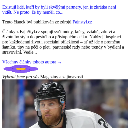
Existují lidé, kteří by byli skvělými partnery, jen je zkrátka není
vidět. Ne proto, že by neměli co...
Tento článek byl publikován ze zdrojů
Fajnstyl.cz
Články z FajnStyl.cz spojují svět módy, krásy, vztahů, zdraví a
životního stylu do pestrého a přístupného celku. Nabízejí inspiraci
pro každodenní život i speciální příležitosti – ať už jde o proměnu
šatníku, tipy na péči o pleť, partnerské rady nebo trendy v bydlení a
stravování. Vedle...
Všechny články tohoto autora →
Vybrali jsme pro vás
Magazíny a zajímavosti