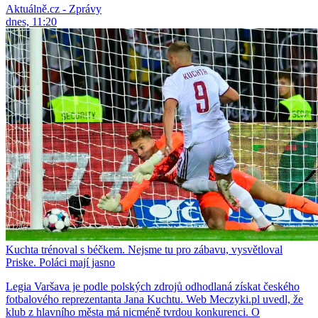
Aktuálně.cz - Zprávy
dnes, 11:20
Kuchta trénoval s béčkem. Nejsme tu pro zábavu, vysvětloval
Priske. Poláci mají jasno
Legia Varšava je podle polských zdrojů odhodlaná získat českého
fotbalového reprezentanta Jana Kuchtu. Web Meczyki.pl uvedl, že
klub z hlavního města má nicméně tvrdou konkurenci. O