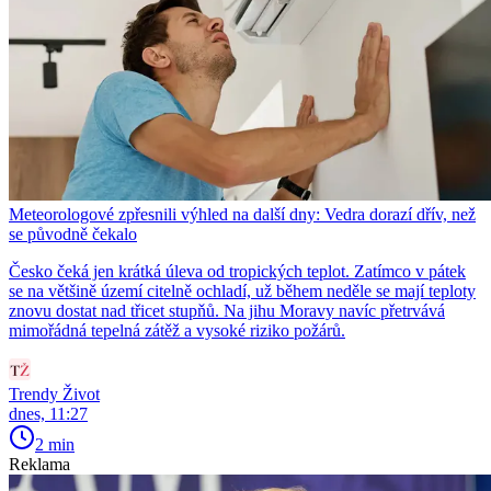
Meteorologové zpřesnili výhled na další dny: Vedra dorazí dřív, než
se původně čekalo
Česko čeká jen krátká úleva od tropických teplot. Zatímco v pátek
se na většině území citelně ochladí, už během neděle se mají teploty
znovu dostat nad třicet stupňů. Na jihu Moravy navíc přetrvává
mimořádná tepelná zátěž a vysoké riziko požárů.
Trendy Život
dnes, 11:27
2 min
Reklama