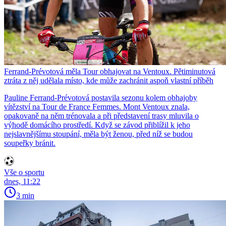
Ferrand-Prévotová měla Tour obhajovat na Ventoux. Pětiminutová
ztráta z něj udělala místo, kde může zachránit aspoň vlastní příběh
Pauline Ferrand-Prévotová postavila sezonu kolem obhajoby
vítězství na Tour de France Femmes. Mont Ventoux znala,
opakovaně na něm trénovala a při představení trasy mluvila o
výhodě domácího prostředí. Když se závod přiblížil k jeho
nejslavnějšímu stoupání, měla být ženou, před níž se budou
soupeřky bránit.
Vše o sportu
dnes, 11:22
3 min