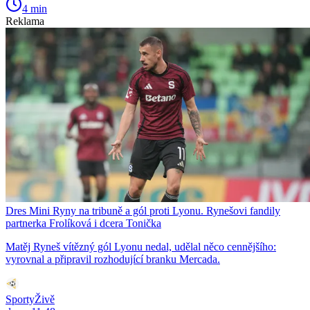
4 min
Reklama
Dres Mini Ryny na tribuně a gól proti Lyonu. Rynešovi fandily
partnerka Frolíková i dcera Tonička
Matěj Ryneš vítězný gól Lyonu nedal, udělal něco cennějšího:
vyrovnal a připravil rozhodující branku Mercada.
SportyŽivě