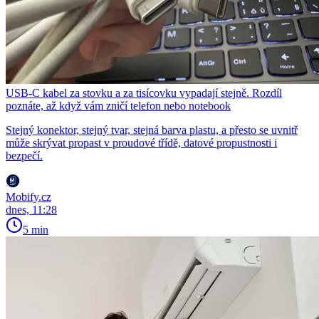
USB-C kabel za stovku a za tisícovku vypadají stejně. Rozdíl
poznáte, až když vám zničí telefon nebo notebook
Stejný konektor, stejný tvar, stejná barva plastu, a přesto se uvnitř
může skrývat propast v proudové třídě, datové propustnosti i
bezpečí.
Mobify.cz
dnes, 11:28
5 min