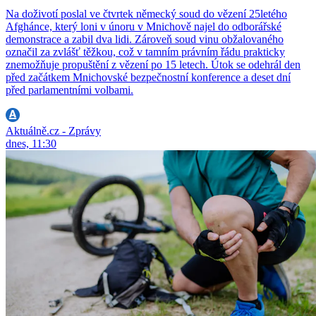
Na doživotí poslal ve čtvrtek německý soud do vězení 25letého
Afghánce, který loni v únoru v Mnichově najel do odborářské
demonstrace a zabil dva lidi. Zároveň soud vinu obžalovaného
označil za zvlášť těžkou, což v tamním právním řádu prakticky
znemožňuje propuštění z vězení po 15 letech. Útok se odehrál den
před začátkem Mnichovské bezpečnostní konference a deset dní
před parlamentními volbami.
Aktuálně.cz - Zprávy
dnes, 11:30