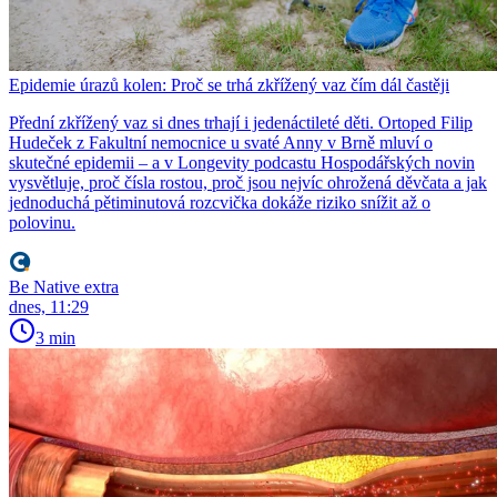
Epidemie úrazů kolen: Proč se trhá zkřížený vaz čím dál častěji
Přední zkřížený vaz si dnes trhají i jedenáctileté děti. Ortoped Filip
Hudeček z Fakultní nemocnice u svaté Anny v Brně mluví o
skutečné epidemii – a v Longevity podcastu Hospodářských novin
vysvětluje, proč čísla rostou, proč jsou nejvíc ohrožená děvčata a jak
jednoduchá pětiminutová rozcvička dokáže riziko snížit až o
polovinu.
Be Native extra
dnes, 11:29
3 min