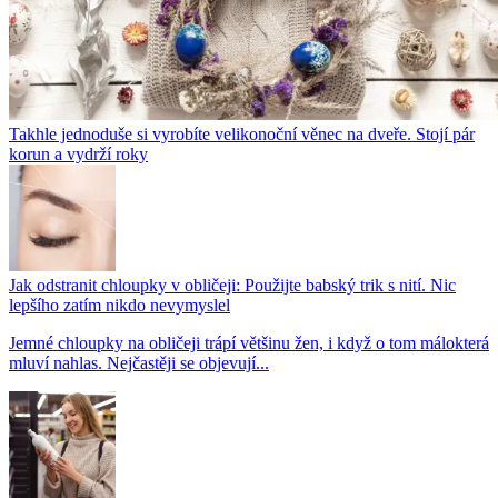
Takhle jednoduše si vyrobíte velikonoční věnec na dveře. Stojí pár
korun a vydrží roky
Jak odstranit chloupky v obličeji: Použijte babský trik s nití. Nic
lepšího zatím nikdo nevymyslel
Jemné chloupky na obličeji trápí většinu žen, i když o tom málokterá
mluví nahlas. Nejčastěji se objevují...