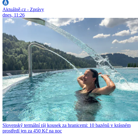
Aktuálně.cz - Zprávy
dnes, 11:26
Slovenský termální ráj kousek za hranicemi: 10 bazénů v krásném
prostředí jen za 450 Kč na noc