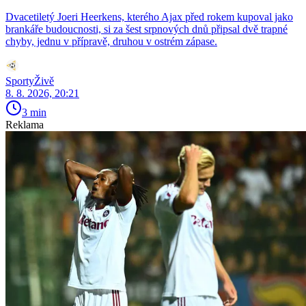
Dvacetiletý Joeri Heerkens, kterého Ajax před rokem kupoval jako
brankáře budoucnosti, si za šest srpnových dnů připsal dvě trapné
chyby, jednu v přípravě, druhou v ostrém zápase.
SportyŽivě
8. 8. 2026, 20:21
3 min
Reklama