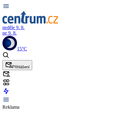
neděle 9. 8.
ne 9. 8.
15°C
Přihlášení
Reklama