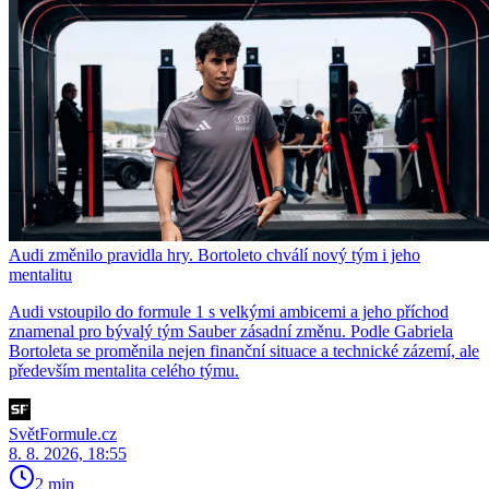
Audi změnilo pravidla hry. Bortoleto chválí nový tým i jeho
mentalitu
Audi vstoupilo do formule 1 s velkými ambicemi a jeho příchod
znamenal pro bývalý tým Sauber zásadní změnu. Podle Gabriela
Bortoleta se proměnila nejen finanční situace a technické zázemí, ale
především mentalita celého týmu.
SvětFormule.cz
8. 8. 2026, 18:55
2 min