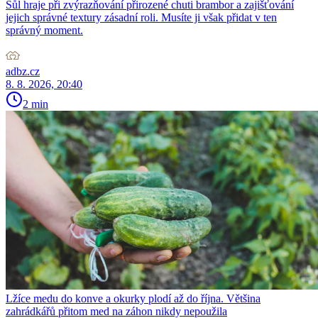
Sůl hraje při zvýrazňování přirozené chuti brambor a zajišťování
jejich správné textury zásadní roli. Musíte ji však přidat v ten
správný moment.
adbz.cz
8. 8. 2026, 20:40
2 min
Lžíce medu do konve a okurky plodí až do října. Většina
zahrádkářů přitom med na záhon nikdy nepoužila