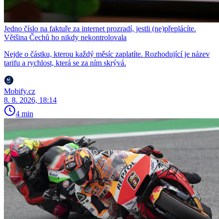
Jedno číslo na faktuře za internet prozradí, jestli (ne)přeplácíte.
Většina Čechů ho nikdy nekontrolovala
Nejde o částku, kterou každý měsíc zaplatíte. Rozhodující je název
tarifu a rychlost, která se za ním skrývá.
Mobify.cz
8. 8. 2026, 18:14
4 min