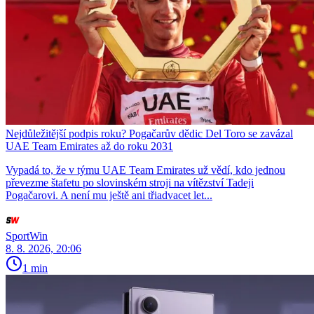
Nejdůležitější podpis roku? Pogačarův dědic Del Toro se zavázal
UAE Team Emirates až do roku 2031
Vypadá to, že v týmu UAE Team Emirates už vědí, kdo jednou
převezme štafetu po slovinském stroji na vítězství Tadeji
Pogačarovi. A není mu ještě ani třiadvacet let...
SportWin
8. 8. 2026, 20:06
1 min