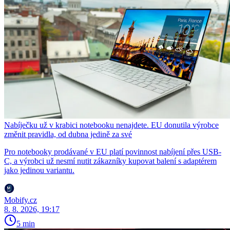
Nabíječku už v krabici notebooku nenajdete. EU donutila výrobce
změnit pravidla, od dubna jedině za své
Pro notebooky prodávané v EU platí povinnost nabíjení přes USB-
C, a výrobci už nesmí nutit zákazníky kupovat balení s adaptérem
jako jedinou variantu.
Mobify.cz
8. 8. 2026, 19:17
5 min