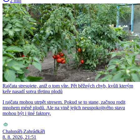
2 min
Rajčata stresujete, aniž o tom víte. Pět běžných chyb, kvůli kterým
keře nasadí sotva třetinu plodů
I rajčata mohou utrpět stresem. Pokud se to stane, začnou rodit
mnohem méně plodů. Ale na vině jejich neuspokojivého stavu
mohou být i jiné faktory.
Chalupáři-Zahrádkáři
8. 8. 2026, 21:51