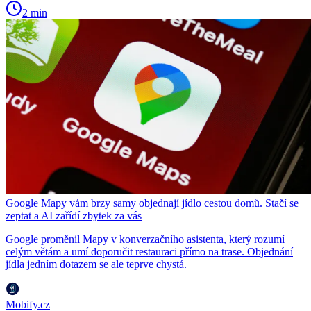
2 min
Google Mapy vám brzy samy objednají jídlo cestou domů. Stačí se
zeptat a AI zařídí zbytek za vás
Google proměnil Mapy v konverzačního asistenta, který rozumí
celým větám a umí doporučit restauraci přímo na trase. Objednání
jídla jedním dotazem se ale teprve chystá.
Mobify.cz