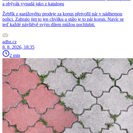
a obývák vypadá jako z katalogu
Žebřík z garážového prodeje za korun přetvořil pár v nádhernou
polici. Zabralo jim to jen chvilku a stálo je to pár korun. Navíc se
teď každé návštěvě svým dílem můžou pochlubit.
adbz.cz
8. 8. 2026, 18:35
2 min