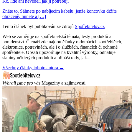
Kč, lidé ani nevěděli jak ji potřebují
Znáte to. Sáhnete po nabíjecím kabelu, jenže koncovku držíte
obráceně, minete a […]
Tento článek byl publikován ze zdrojů
Spotřebitelov.cz
Web se zaměřuje na spotřebitelská témata, testy produktů a
poradenství. Čtenáři zde najdou články o domácích spotřebičích,
elektronice, potravinách, ale i o službách, financích či ochraně
spotřebitele. Obsah upozorňuje na kvalitní výrobky, odhaluje
slabiny některých produktů a přináší rady, jak...
Všechny články tohoto autora →
Vybrali jsme pro vás
Magazíny a zajímavosti