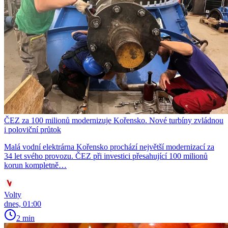
ČEZ za 100 milionů modernizuje Kořensko. Nové turbíny zvládnou
i poloviční průtok
Malá vodní elektrárna Kořensko prochází největší modernizací za
34 let svého provozu. ČEZ při investici přesahující 100 milionů
korun kompletně…
Volty
dnes, 01:00
2 min