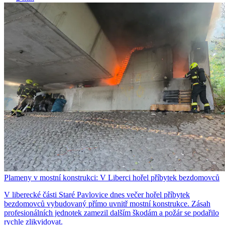
Plameny v mostní konstrukci: V Liberci hořel příbytek bezdomovců
V liberecké části Staré Pavlovice dnes večer hořel příbytek
bezdomovců vybudovaný přímo uvnitř mostní konstrukce. Zásah
profesionálních jednotek zamezil dalším škodám a požár se podařilo
rychle zlikvidovat.