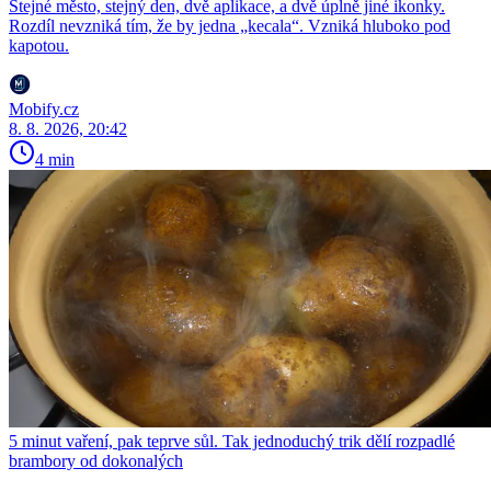
Stejné město, stejný den, dvě aplikace, a dvě úplně jiné ikonky.
Rozdíl nevzniká tím, že by jedna „kecala“. Vzniká hluboko pod
kapotou.
Mobify.cz
8. 8. 2026, 20:42
4 min
5 minut vaření, pak teprve sůl. Tak jednoduchý trik dělí rozpadlé
brambory od dokonalých