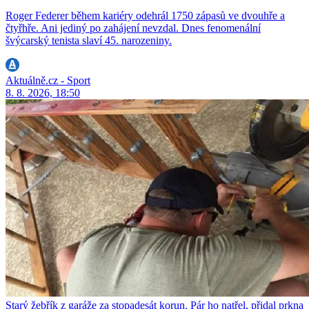
Roger Federer během kariéry odehrál 1750 zápasů ve dvouhře a
čtyřhře. Ani jediný po zahájení nevzdal. Dnes fenomenální
švýcarský tenista slaví 45. narozeniny.
Aktuálně.cz - Sport
8. 8. 2026, 18:50
Starý žebřík z garáže za stopadesát korun. Pár ho natřel, přidal prkna