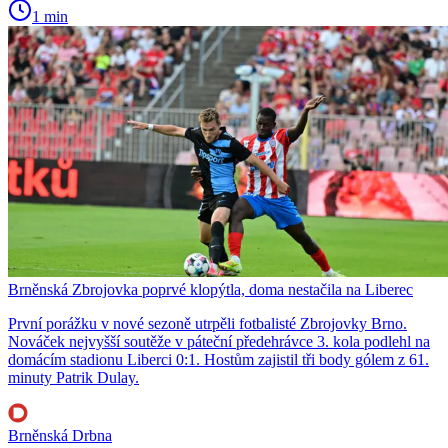
1 min
Brněnská Zbrojovka poprvé klopýtla, doma nestačila na Liberec
První porážku v nové sezoně utrpěli fotbalisté Zbrojovky Brno.
Nováček nejvyšší soutěže v páteční předehrávce 3. kola podlehl na
domácím stadionu Liberci 0:1. Hostům zajistil tři body gólem z 61.
minuty Patrik Dulay.
Brněnská Drbna