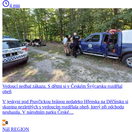
4 min
Vedoucí nedbal zákazu. S dětmi si v Českém Švýcarsku rozdělal
oheň
V jeskyni pod Pravčickou bránou nedaleko Hřenska na Děčínsku si
skupina nezletilých s vedoucím rozdělala oheň, který při odchodu
neuhasila. V národním parku České…
Náš REGION