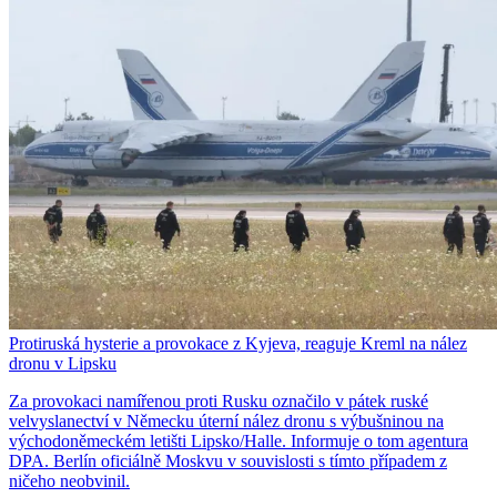
Protiruská hysterie a provokace z Kyjeva, reaguje Kreml na nález
dronu v Lipsku
Za provokaci namířenou proti Rusku označilo v pátek ruské
velvyslanectví v Německu úterní nález dronu s výbušninou na
východoněmeckém letišti Lipsko/Halle. Informuje o tom agentura
DPA. Berlín oficiálně Moskvu v souvislosti s tímto případem z
ničeho neobvinil.