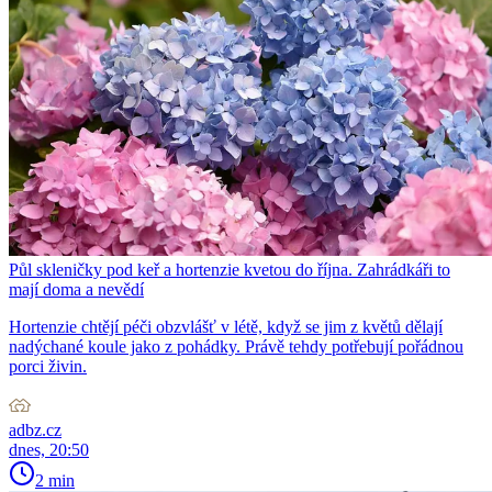
Půl skleničky pod keř a hortenzie kvetou do října. Zahrádkáři to
mají doma a nevědí
Hortenzie chtějí péči obzvlášť v létě, když se jim z květů dělají
nadýchané koule jako z pohádky. Právě tehdy potřebují pořádnou
porci živin.
adbz.cz
dnes, 20:50
2 min