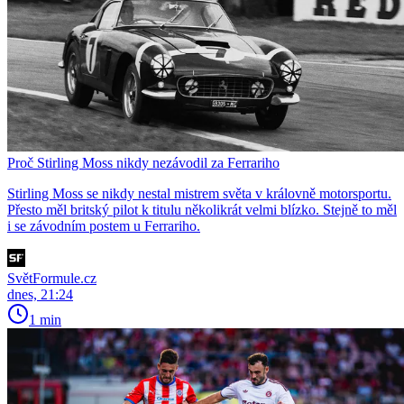
Proč Stirling Moss nikdy nezávodil za Ferrariho
Stirling Moss se nikdy nestal mistrem světa v královně motorsportu.
Přesto měl britský pilot k titulu několikrát velmi blízko. Stejně to měl
i se závodním postem u Ferrariho.
SvětFormule.cz
dnes, 21:24
1 min