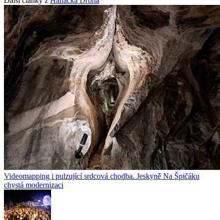
Další články z
Hanácká Drbna
Videomapping i pulzující srdcová chodba. Jeskyně Na Špičáku
chystá modernizaci