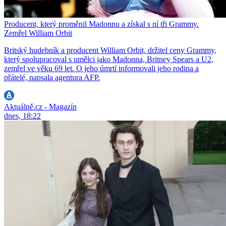
Producent, který proměnil Madonnu a získal s ní tři Grammy.
Zemřel William Orbit
Britský hudebník a producent William Orbit, držitel ceny Grammy,
který spolupracoval s umělci jako Madonna, Britney Spears a U2,
zemřel ve věku 69 let. O jeho úmrtí informovali jeho rodina a
přátelé, napsala agentura AFP.
Aktuálně.cz - Magazín
dnes, 18:22