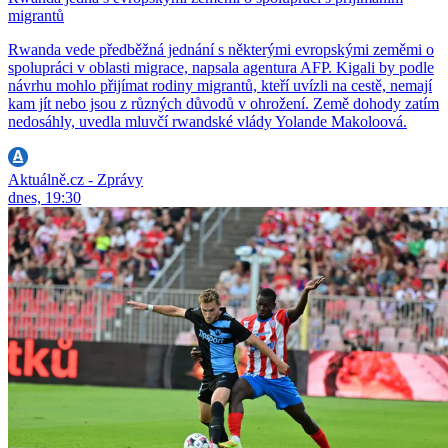
migrantů
Rwanda vede předběžná jednání s některými evropskými zeměmi o
spolupráci v oblasti migrace, napsala agentura AFP. Kigali by podle
návrhu mohlo přijímat rodiny migrantů, kteří uvízli na cestě, nemají
kam jít nebo jsou z různých důvodů v ohrožení. Země dohody zatím
nedosáhly, uvedla mluvčí rwandské vlády Yolande Makoloová.
Aktuálně.cz - Zprávy
dnes, 19:30