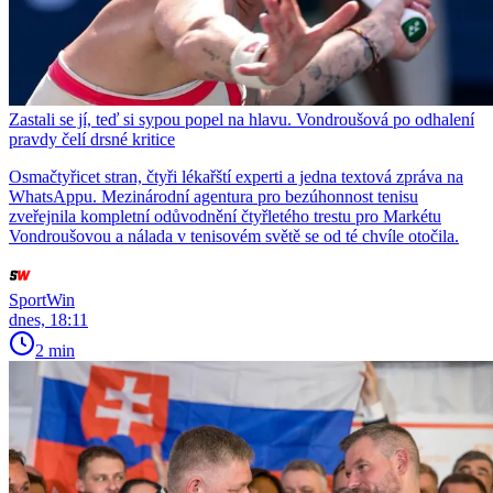
Zastali se jí, teď si sypou popel na hlavu. Vondroušová po odhalení
pravdy čelí drsné kritice
Osmačtyřicet stran, čtyři lékařští experti a jedna textová zpráva na
WhatsAppu. Mezinárodní agentura pro bezúhonnost tenisu
zveřejnila kompletní odůvodnění čtyřletého trestu pro Markétu
Vondroušovou a nálada v tenisovém světě se od té chvíle otočila.
SportWin
dnes, 18:11
2 min