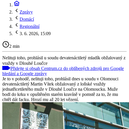
Zprávy
Domácí
Regionální
3. 6. 2026, 15:09
2 min
Nelituji toho, prohlásil u soudu devatenáctiletý mladík obžalovaný z
vraždy v Dlouhé Loučce
Přidejte si obsah Centrum.cz do oblíbených zdrojů pro Google
hledání a Google zprávy
Je to v pohodě, nelituji toho, prohlásil dnes u soudu v Olomouci
devatenáctiletý Martin Vítek obžalovaný z loňské vraždy
jednatřicetiletého muže v Dlouhé Loučce na Olomoucku. Muže
bodl do krku v opuštěném starém kravíně v pomstě za to, že mu
chtěl dát facku. Hrozí mu až 20 let vězení.