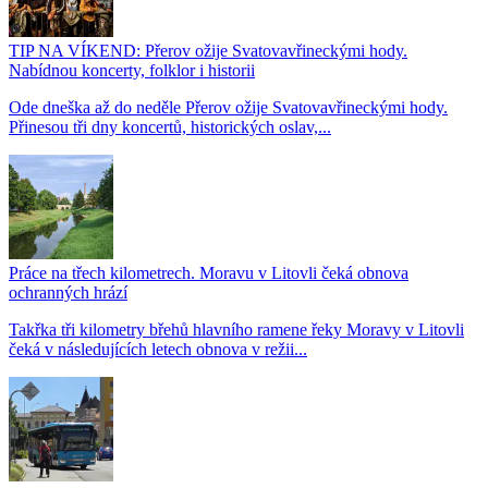
TIP NA VÍKEND: Přerov ožije Svatovavřineckými hody.
Nabídnou koncerty, folklor i historii
Ode dneška až do neděle Přerov ožije Svatovavřineckými hody.
Přinesou tři dny koncertů, historických oslav,...
Práce na třech kilometrech. Moravu v Litovli čeká obnova
ochranných hrází
Takřka tři kilometry břehů hlavního ramene řeky Moravy v Litovli
čeká v následujících letech obnova v režii...