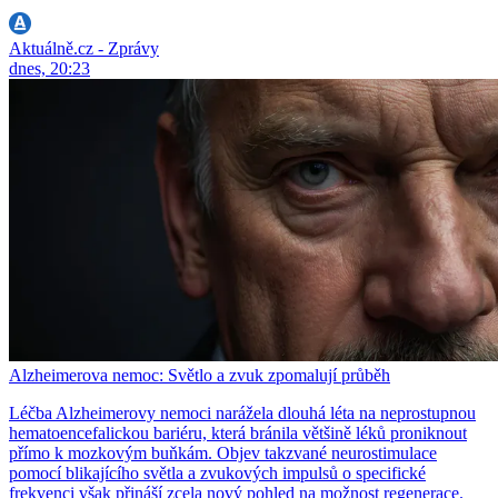
Aktuálně.cz - Zprávy
dnes, 20:23
Alzheimerova nemoc: Světlo a zvuk zpomalují průběh
Léčba Alzheimerovy nemoci narážela dlouhá léta na neprostupnou
hematoencefalickou bariéru, která bránila většině léků proniknout
přímo k mozkovým buňkám. Objev takzvané neurostimulace
pomocí blikajícího světla a zvukových impulsů o specifické
frekvenci však přináší zcela nový pohled na možnost regenerace.