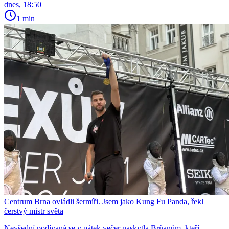
dnes, 18:50
1 min
Centrum Brna ovládli šermíři. Jsem jako Kung Fu Panda, řekl
čerstvý mistr světa
Nevšední podívaná se v pátek večer naskytla Brňanům, kteří