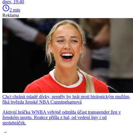
dnes, 19:40
2 min
Reklama
Chci chránit mladé dívky, neměly by hrát proti biologickým mužům,
říká hvězda ženské NBA Cunninghamová
Aktivní hráčka WNBA veřejně odmítla účast transgender žen v
ženském sportu. Reakce přišla z hal, od vedení ligy i od
spoluhráček.