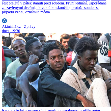
šest prelátů v pátek stanuli před soudem. První jednání, uspořádané
za zavřenými dveřmi, ale zakrátko skončilo, protože soudce se
případu vzdal, oznámila média.
Aktuálně.cz - Zprávy
dnes, 19:30
Rwanda jedná s evropskými zeměmi o spolupráci s přijímáním