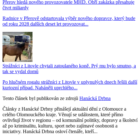
Přerov hledá nového provozovatele MHD. Obří zakázka přesahuje
čtvrt miliardy
Radnice v Přerově odstartovala výběr nového dopravce, který bude
od roku 2028 dalších deset let provozovat...
Strážníci z Litovle chytali zatoulaného koně. Prý mu bylo smutno, a
tak se vydal domů
Po hlučném rogalu strážníci z Litovle v uplynulých dnech řešili další
kuriozní případ. Naháněli uprchlého...
Tento článek byl publikován ze zdrojů
Hanácká Drbna
Články z Hanácké Drbny přinášejí aktuální dění z Olomouce a
celého Olomouckého kraje. Věnují se událostem, které přímo
ovlivňují život v regionu – od komunální politiky, dopravy a školství
až po kriminalitu, kulturu, sport nebo zajímavé osobnosti a
iniciativy. Hanácká Drbna osloví čtenáře, kteří...