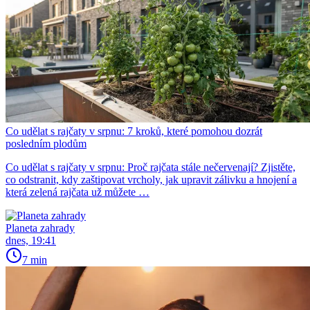
Co udělat s rajčaty v srpnu: 7 kroků, které pomohou dozrát
posledním plodům
Co udělat s rajčaty v srpnu: Proč rajčata stále nečervenají? Zjistěte,
co odstranit, kdy zaštipovat vrcholy, jak upravit zálivku a hnojení a
která zelená rajčata už můžete …
Planeta zahrady
dnes, 19:41
7 min