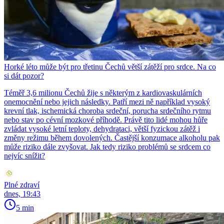
Horké léto může být pro třetinu Čechů větší zátěží pro srdce. Na co
si dát pozor?
Téměř 3,6 milionu Čechů žije s některým z kardiovaskulárních
onemocnění nebo jejich následky. Patří mezi ně například vysoký
krevní tlak, ischemická choroba srdeční, porucha srdečního rytmu
nebo stav po cévní mozkové příhodě. Právě tito lidé mohou hůře
zvládat vysoké letní teploty, dehydrataci, větší fyzickou zátěž i
změny režimu během dovolených. Častější konzumace alkoholu pak
může riziko dále zvyšovat. Jak tedy riziko problémů se srdcem co
nejvíc snížit?
Plné zdraví
dnes, 19:43
5 min