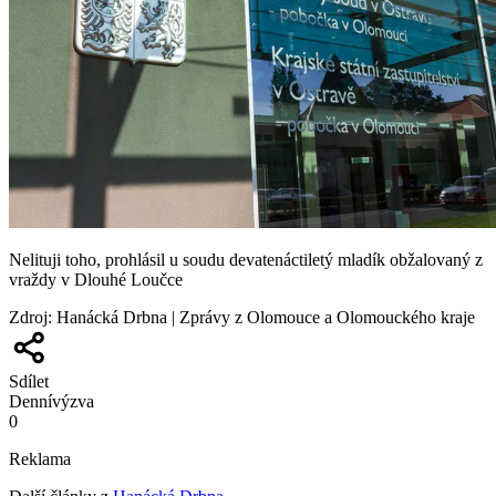
Nelituji toho, prohlásil u soudu devatenáctiletý mladík obžalovaný z
vraždy v Dlouhé Loučce
Zdroj
:
Hanácká Drbna | Zprávy z Olomouce a Olomouckého kraje
Sdílet
Denní
výzva
0
Reklama