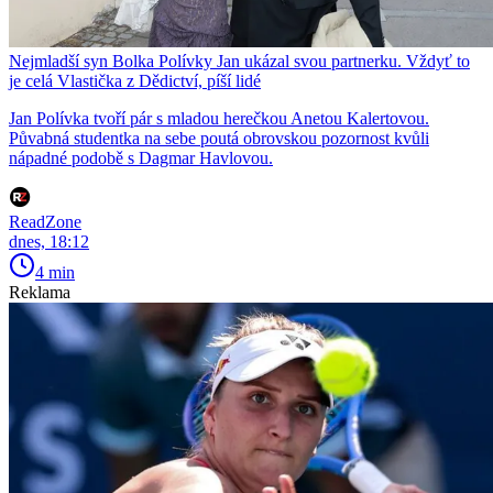
Nejmladší syn Bolka Polívky Jan ukázal svou partnerku. Vždyť to
je celá Vlastička z Dědictví, píší lidé
Jan Polívka tvoří pár s mladou herečkou Anetou Kalertovou.
Půvabná studentka na sebe poutá obrovskou pozornost kvůli
nápadné podobě s Dagmar Havlovou.
ReadZone
dnes, 18:12
4 min
Reklama