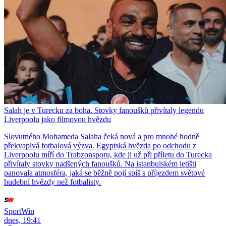
Salah je v Turecku za boha. Stovky fanoušků přivítaly legendu
Liverpoolu jako filmovou hvězdu
Slovutného Mohameda Salaha čeká nová a pro mnohé hodně
překvapivá fotbalová výzva. Egyptská hvězda po odchodu z
Liverpoolu míří do Trabzonsporu, kde ji už při příletu do Turecka
přivítaly stovky nadšených fanoušků. Na istanbulském letišti
panovala atmosféra, jaká se běžně pojí spíš s příjezdem světové
hudební hvězdy než fotbalisty.
SportWin
dnes, 19:41