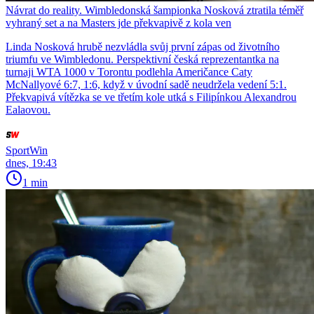
Návrat do reality. Wimbledonská šampionka Nosková ztratila téměř
vyhraný set a na Masters jde překvapivě z kola ven
Linda Nosková hrubě nezvládla svůj první zápas od životního
triumfu ve Wimbledonu. Perspektivní česká reprezentantka na
turnaji WTA 1000 v Torontu podlehla Američance Caty
McNallyové 6:7, 1:6, když v úvodní sadě neudržela vedení 5:1.
Překvapivá vítězka se ve třetím kole utká s Filipínkou Alexandrou
Ealaovou.
SportWin
dnes, 19:43
1 min