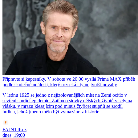
Připravte si kapesníky. V sobotu ve 20:00 vysílá Prima MAX příběh
podle skutečné události, který rozseká i ty nejtvrdší povahy
V lednu 1925 se jedno z nejizolovanějších míst na Zemi ocitlo v
sevření smrtící epidemie. Zatímco stovky dětských životů visely na
vlásku, v mrazu klesajícím pod minus čtyřicet stupňů se zrodil
hrdina, jehož jméno mělo být vymazáno z historie.
FAJNTIP.cz
dnes, 19:00