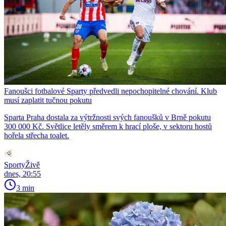
Fanoušci fotbalové Sparty předvedli nepochopitelné chování. Klub
musí zaplatit tučnou pokutu
Sparta Praha dostala za výtržnosti svých fanoušků v Brně pokutu
300 000 Kč. Světlice letěly směrem k hrací ploše, v sektoru hostů
hořela střecha toalet.
SportyŽivě
dnes, 20:55
3 min