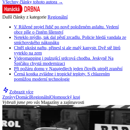
Všechny články tohoto autora →
Další články z kategorie
Regionální
V Růžené projel řidič po nově položeném asfaltu. Vedení
obce píše o čistém šílenství
Neteklo mýdlo, tak dal pěstí zrcadlu. Policie hledá vandala ze
smíchovského nákupáku
Chtěl ukrást naftu, přinesl si ale malý kanystr. Dvě stě litrů
vyteklo na zem
Videomapping i pulzující srdcová chodba. Jeskyně Na
Špičáku chystá modernizaci
Při požáru domu v Napajedlech jeden člověk utrpěl zranění
Černá kostka zvládne i tropické teploty. S chlazením
pomůžou moderní technologie
Zobrazit více
Zprávy
Domácí
Regionální
Olomoucký kraj
Vybrali jsme pro vás
Magazíny a zajímavosti