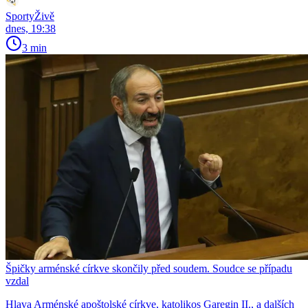
SportyŽivě
dnes, 19:38
3 min
Špičky arménské církve skončily před soudem. Soudce se případu
vzdal
Hlava Arménské apoštolské církve, katolikos Garegin II., a dalších