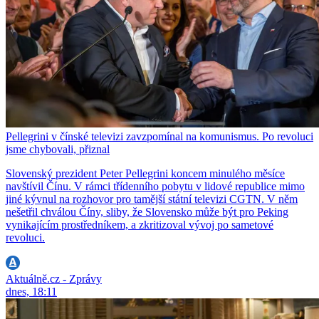
Pellegrini v čínské televizi zavzpomínal na komunismus. Po revoluci
jsme chybovali, přiznal
Slovenský prezident Peter Pellegrini koncem minulého měsíce
navštívil Čínu. V rámci třídenního pobytu v lidové republice mimo
jiné kývnul na rozhovor pro tamější státní televizi CGTN. V něm
nešetřil chválou Číny, sliby, že Slovensko může být pro Peking
vynikajícím prostředníkem, a zkritizoval vývoj po sametové
revoluci.
Aktuálně.cz - Zprávy
dnes, 18:11