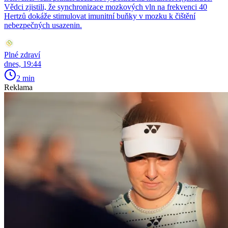
Vědci zjistili, že synchronizace mozkových vln na frekvenci 40
Hertzů dokáže stimulovat imunitní buňky v mozku k čištění
nebezpečných usazenin.
Plné zdraví
dnes, 19:44
2 min
Reklama