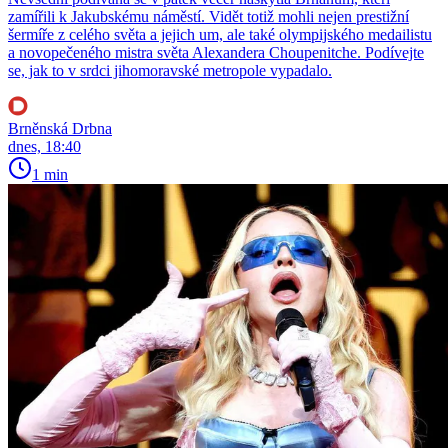
zamířili k Jakubskému náměstí. Vidět totiž mohli nejen prestižní
šermíře z celého světa a jejich um, ale také olympijského medailistu
a novopečeného mistra světa Alexandera Choupenitche. Podívejte
se, jak to v srdci jihomoravské metropole vypadalo.
Brněnská Drbna
dnes, 18:40
1 min