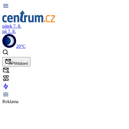
pátek 7. 8.
pá 7. 8.
20°C
Přihlášení
Reklama