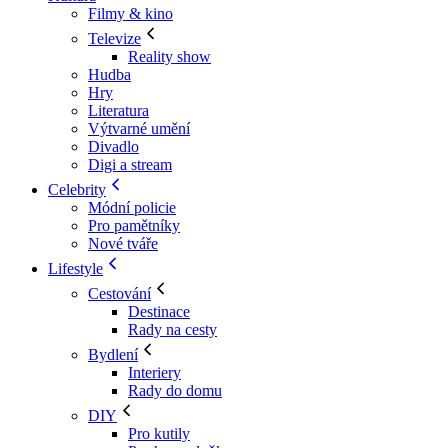
Filmy & kino
Televize
Reality show
Hudba
Hry
Literatura
Výtvarné umění
Divadlo
Digi a stream
Celebrity
Módní policie
Pro pamětníky
Nové tváře
Lifestyle
Cestování
Destinace
Rady na cesty
Bydlení
Interiery
Rady do domu
DIY
Pro kutily