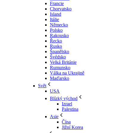
Francie
Chorvatsko
Island
Itálie
Německo
Polsko
Rakousko
Řecko
Rusko
Španělsko
Švédsko
Velká Británie
Rumunsko
Válka na Ukrajině
Maďarsko
Svět
USA
Blízký východ
Izrael
Palestina
Asie
Čína
Jižní Korea