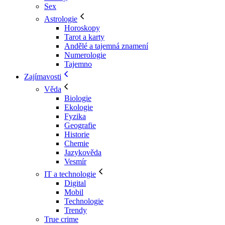
Sex
Astrologie
Horoskopy
Tarot a karty
Andělé a tajemná znamení
Numerologie
Tajemno
Zajímavosti
Věda
Biologie
Ekologie
Fyzika
Geografie
Historie
Chemie
Jazykověda
Vesmír
IT a technologie
Digital
Mobil
Technologie
Trendy
True crime