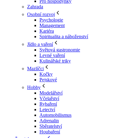
Pro hospodyňky
Zahrada
Osobní rozvoj
Psychologie
Management
Kariéra
Spiritualita a náboženství
Jídlo a vaření
Světová gastronomie
Levné vaření
Kulinářské triky
Mazlíčci
Kočky
Pejskové
Hobby
Modelářství
Včelařství
Rybaření
Letectví
Automobilismus
Adrenalin
Sběratelství
Houbaření