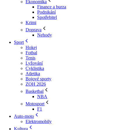
Ekonomika
Finance a burza
Podnikání
Spotřebitel
Krimi
Doprava
Nehody
Sport
Hokej
Fotbal
Tenis
Lyžování
Cyklistika
Atletika
Bojové sporty
ZOH 2026
Basketbal
NBA
Motosport
F1
Auto-moto
Elektromobily
Kultura