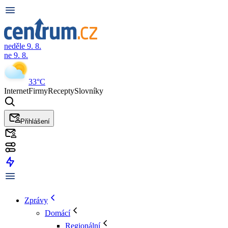
neděle 9. 8.
ne 9. 8.
33°C
Internet
Firmy
Recepty
Slovníky
Přihlášení
Zprávy
Domácí
Regionální