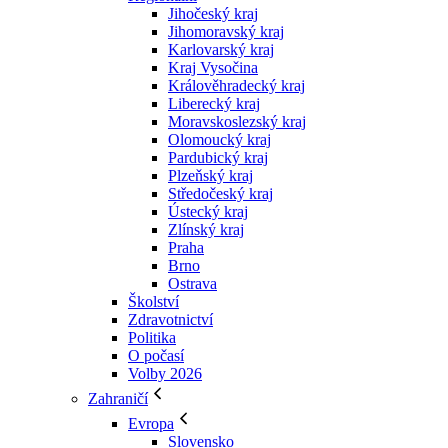
Jihočeský kraj
Jihomoravský kraj
Karlovarský kraj
Kraj Vysočina
Králověhradecký kraj
Liberecký kraj
Moravskoslezský kraj
Olomoucký kraj
Pardubický kraj
Plzeňský kraj
Středočeský kraj
Ústecký kraj
Zlínský kraj
Praha
Brno
Ostrava
Školství
Zdravotnictví
Politika
O počasí
Volby 2026
Zahraničí
Evropa
Slovensko