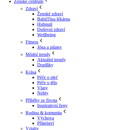
Ženské centrum
Zdraví
Ženské zdraví
Babiččina lékárna
Hubnutí
Duševní zdraví
Wellbeing
Fitness
Jóga a pilates
Módní trendy
Aktuální trendy
Doplňky
Krása
Péče o pleť
Péče o tělo
Vlasy
Nehty
Příběhy ze života
Inspirativní ženy
Rodina & komunita
Výchova
Přátelství
Vztahy