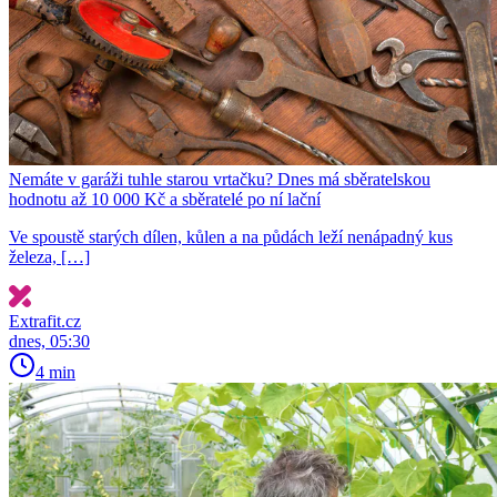
Nemáte v garáži tuhle starou vrtačku? Dnes má sběratelskou
hodnotu až 10 000 Kč a sběratelé po ní lační
Ve spoustě starých dílen, kůlen a na půdách leží nenápadný kus
železa, […]
Extrafit.cz
dnes, 05:30
4 min