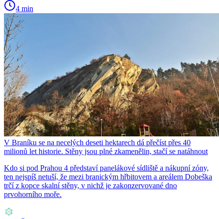
4 min
V Braníku se na necelých deseti hektarech dá přečíst přes 40
milionů let historie. Stěny jsou plné zkamenělin, stačí se natáhnout
Kdo si pod Prahou 4 představí panelákové sídliště a nákupní zóny,
ten nejspíš netuší, že mezi branickým hřbitovem a areálem Dobeška
trčí z kopce skalní stěny, v nichž je zakonzervované dno
prvohorního moře.