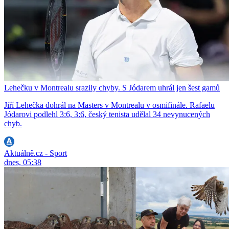
Lehečku v Montrealu srazily chyby. S Jódarem uhrál jen šest gamů
Jiří Lehečka dohrál na Masters v Montrealu v osmifinále. Rafaelu
Jódarovi podlehl 3:6, 3:6, český tenista udělal 34 nevynucených
chyb.
Aktuálně.cz - Sport
dnes, 05:38