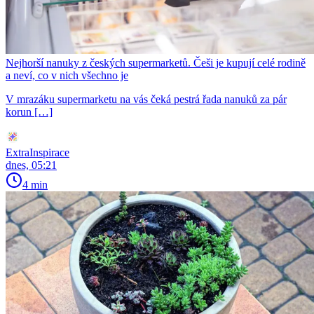
Nejhorší nanuky z českých supermarketů. Češi je kupují celé rodině
a neví, co v nich všechno je
V mrazáku supermarketu na vás čeká pestrá řada nanuků za pár
korun […]
ExtraInspirace
dnes, 05:21
4 min