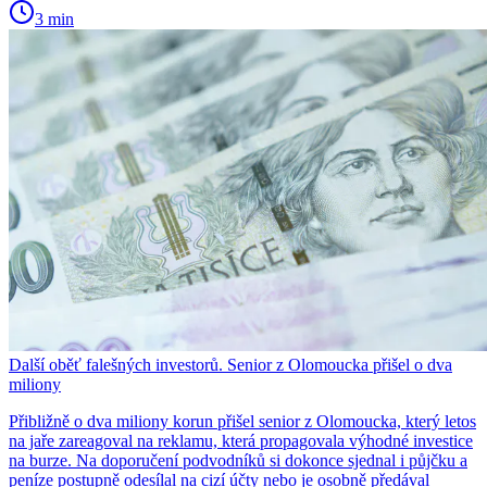
3 min
Další oběť falešných investorů. Senior z Olomoucka přišel o dva
miliony
Přibližně o dva miliony korun přišel senior z Olomoucka, který letos
na jaře zareagoval na reklamu, která propagovala výhodné investice
na burze. Na doporučení podvodníků si dokonce sjednal i půjčku a
peníze postupně odesílal na cizí účty nebo je osobně předával