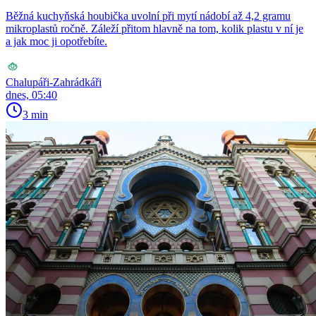
Běžná kuchyňská houbička uvolní při mytí nádobí až 4,2 gramu
mikroplastů ročně. Záleží přitom hlavně na tom, kolik plastu v ní je
a jak moc ji opotřebíte.
Chalupáři-Zahrádkáři
dnes, 05:40
3 min