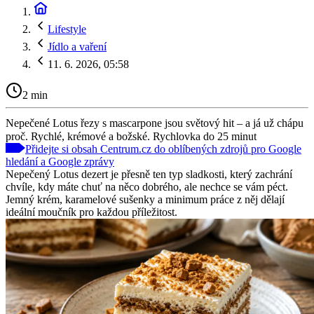
Lifestyle
Jídlo a vaření
11. 6. 2026, 05:58
2 min
Nepečené Lotus řezy s mascarpone jsou světový hit – a já už chápu
proč. Rychlé, krémové a božské. Rychlovka do 25 minut
Přidejte si obsah Centrum.cz do oblíbených zdrojů pro Google
hledání a Google zprávy
Nepečený Lotus dezert je přesně ten typ sladkosti, který zachrání
chvíle, kdy máte chuť na něco dobrého, ale nechce se vám péct.
Jemný krém, karamelové sušenky a minimum práce z něj dělají
ideální moučník pro každou příležitost.