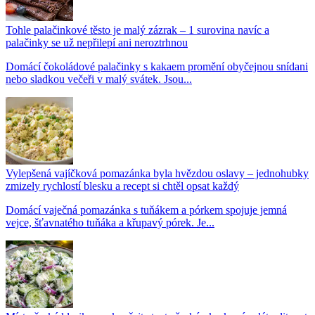
Tohle palačinkové těsto je malý zázrak – 1 surovina navíc a
palačinky se už nepřilepí ani neroztrhnou
Domácí čokoládové palačinky s kakaem promění obyčejnou snídani
nebo sladkou večeři v malý svátek. Jsou...
Vylepšená vajíčková pomazánka byla hvězdou oslavy – jednohubky
zmizely rychlostí blesku a recept si chtěl opsat každý
Domácí vaječná pomazánka s tuňákem a pórkem spojuje jemná
vejce, šťavnatého tuňáka a křupavý pórek. Je...