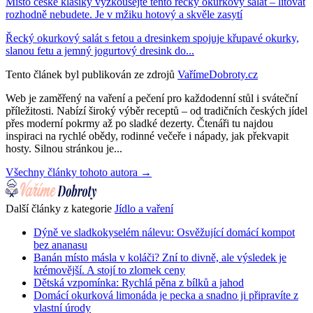
Místo české klasiky vyzkoušejte tento řecký okurkový salát – litovat
rozhodně nebudete. Je v mžiku hotový a skvěle zasytí
Řecký okurkový salát s fetou a dresinkem spojuje křupavé okurky,
slanou fetu a jemný jogurtový dresink do...
Tento článek byl publikován ze zdrojů
VařímeDobroty.cz
Web je zaměřený na vaření a pečení pro každodenní stůl i sváteční
příležitosti. Nabízí široký výběr receptů – od tradičních českých jídel
přes moderní pokrmy až po sladké dezerty. Čtenáři tu najdou
inspiraci na rychlé obědy, rodinné večeře i nápady, jak překvapit
hosty. Silnou stránkou je...
Všechny články tohoto autora →
Další články z kategorie
Jídlo a vaření
Dýně ve sladkokyselém nálevu: Osvěžující domácí kompot
bez ananasu
Banán místo másla v koláči? Zní to divně, ale výsledek je
krémovější. A stojí to zlomek ceny
Dětská vzpomínka: Rychlá pěna z bílků a jahod
Domácí okurková limonáda je pecka a snadno ji připravíte z
vlastní úrody