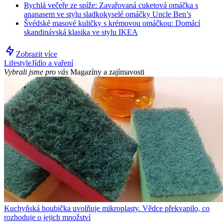
Rychlá večeře ze spíže: Zavařovaná cuketová omáčka s
ananasem ve stylu sladkokyselé omáčky Uncle Ben’s
Švédské masové kuličky s krémovou omáčkou: Domácí
skandinávská klasika ve stylu IKEA
Zobrazit více
Lifestyle
Jídlo a vaření
Vybrali jsme pro vás
Magazíny a zajímavosti
Kuchyňská houbička uvolňuje mikroplasty. Vědce překvapilo, co
rozhoduje o jejich množství