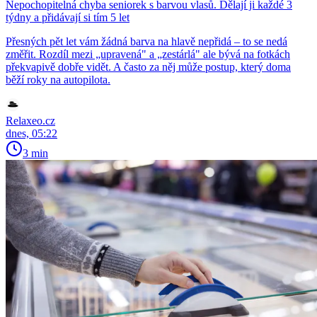
Nepochopitelná chyba seniorek s barvou vlasů. Dělají ji každé 3
týdny a přidávají si tím 5 let
Přesných pět let vám žádná barva na hlavě nepřidá – to se nedá
změřit. Rozdíl mezi „upravená" a „zestárlá" ale bývá na fotkách
překvapivě dobře vidět. A často za něj může postup, který doma
běží roky na autopilota.
Relaxeo.cz
dnes, 05:22
3 min