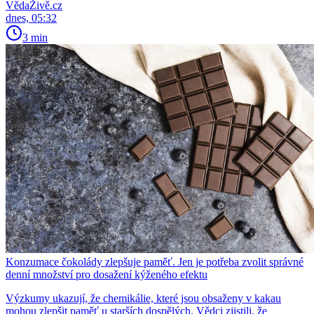
VědaŽivě.cz
dnes, 05:32
3 min
Konzumace čokolády zlepšuje paměť. Jen je potřeba zvolit správné
denní množství pro dosažení kýženého efektu
Výzkumy ukazují, že chemikálie, které jsou obsaženy v kakau
mohou zlepšit paměť u starších dospělých. Vědci zjistili, že