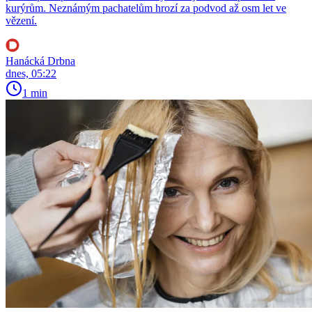
kurýrům. Neznámým pachatelům hrozí za podvod až osm let ve
vězení.
Hanácká Drbna
dnes, 05:22
1 min