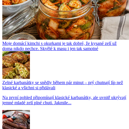
Moje domácí kimchi s okurkami je tak dobré, že kysané zelí už
doma nikdo nechce. Skvělé k masu i jen tak samotné
Zelné karbanátky se snědly během pár minut – prý chutnají líp než
klasické a všichni si přidávali
Na první pohled připomínají klasické karbanátky, ale uvnitř ukrývají
jemné mladé zelí plné chuti. Jakmile...