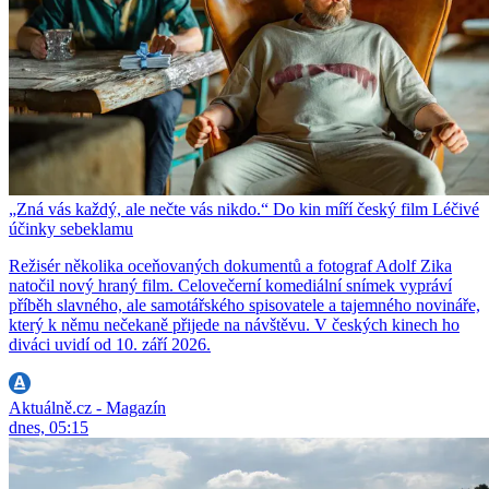
„Zná vás každý, ale nečte vás nikdo.“ Do kin míří český film Léčivé
účinky sebeklamu
Režisér několika oceňovaných dokumentů a fotograf Adolf Zika
natočil nový hraný film. Celovečerní komediální snímek vypráví
příběh slavného, ale samotářského spisovatele a tajemného novináře,
který k němu nečekaně přijede na návštěvu. V českých kinech ho
diváci uvidí od 10. září 2026.
Aktuálně.cz - Magazín
dnes, 05:15