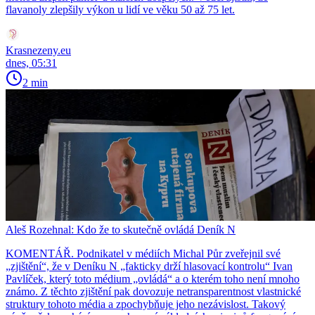
flavanoly zlepšily výkon u lidí ve věku 50 až 75 let.
Krasnezeny.eu
dnes, 05:31
2 min
Aleš Rozehnal: Kdo že to skutečně ovládá Deník N
KOMENTÁŘ. Podnikatel v médiích Michal Půr zveřejnil své
„zjištění“, že v Deníku N „fakticky drží hlasovací kontrolu“ Ivan
Pavlíček, který toto médium „ovládá“ a o kterém toho není mnoho
známo. Z těchto zjištění pak dovozuje netransparentnost vlastnické
struktury tohoto média a zpochybňuje jeho nezávislost. Takový