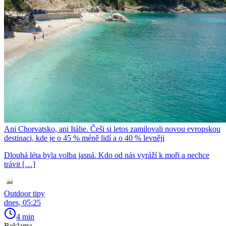
Ani Chorvatsko, ani Itálie. Češi si letos zamilovali novou evropskou
destinaci, kde je o 45 % méně lidí a o 40 % levněji
Dlouhá léta byla volba jasná. Kdo od nás vyráží k moři a nechce
trávit […]
Outdoor tipy
dnes, 05:25
4 min
Reklama