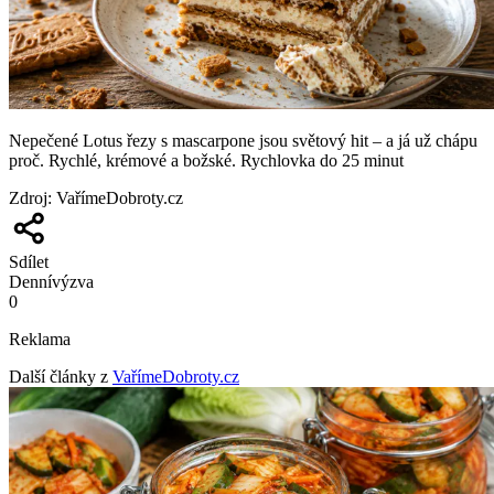
Nepečené Lotus řezy s mascarpone jsou světový hit – a já už chápu
proč. Rychlé, krémové a božské. Rychlovka do 25 minut
Zdroj
:
VařímeDobroty.cz
Sdílet
Denní
výzva
0
Reklama
Další články z
VařímeDobroty.cz