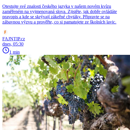
Otestujte své znalosti českého jazyka v našem novém kvízu
zaměřeném na vyjmenovaná slova. Zjistěte, jak dobře ovládáte
pravopis a kde se skrývají zákeřné chytáky. Připravte se na
zábavnou výzvu a prověřte, co si pamatujete ze školních lavic.
FAJNTIP.cz
dnes, 05:30
1 min