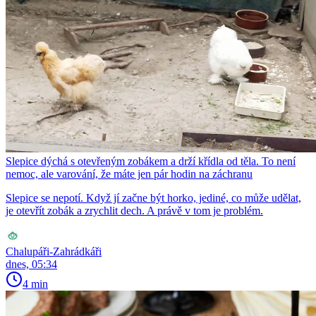
Slepice dýchá s otevřeným zobákem a drží křídla od těla. To není
nemoc, ale varování, že máte jen pár hodin na záchranu
Slepice se nepotí. Když jí začne být horko, jediné, co může udělat,
je otevřít zobák a zrychlit dech. A právě v tom je problém.
Chalupáři-Zahrádkáři
dnes, 05:34
4 min