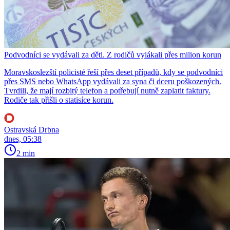
Podvodníci se vydávali za děti. Z rodičů vylákali přes milion korun
Moravskoslezští policisté řeší přes deset případů, kdy se podvodníci
přes SMS nebo WhatsApp vydávali za syna či dceru poškozených.
Tvrdili, že mají rozbitý telefon a potřebují nutně zaplatit faktury.
Rodiče tak přišli o statisíce korun.
Ostravská Drbna
dnes, 05:38
2 min