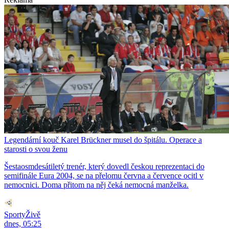
Legendární kouč Karel Brückner musel do špitálu. Operace a
starosti o svou ženu
Šestaosmdesátiletý trenér, který dovedl českou reprezentaci do
semifinále Eura 2004, se na přelomu června a července ocitl v
nemocnici. Doma přitom na něj čeká nemocná manželka.
SportyŽivě
dnes, 05:25