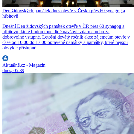
Den židovských památek dnes otevře v Česku přes 60 synagog a
hřbitovů
Dnešní Den židovských památek otevře v ČR přes 60 synagog a
hřbitovů, které budou moci lidé navštívit zdarma nebo za
dobrovolné vstupné. Letošní devátý ročník akce zájemcům otevře v
čase od 10:00 do 17:00 opravené památky a památky, které nejsou
obvykle přístupné.
Aktuálně.cz - Magazín
dnes, 05:39