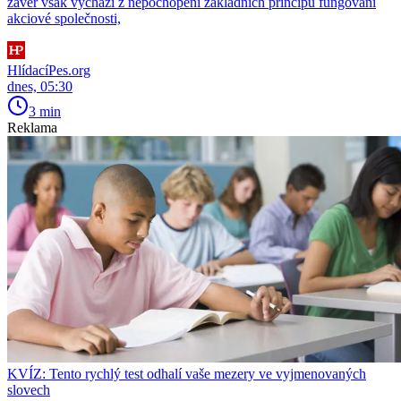
závěr však vychází z nepochopení základních principů fungování
akciové společnosti,
HlídacíPes.org
dnes, 05:30
3 min
Reklama
KVÍZ: Tento rychlý test odhalí vaše mezery ve vyjmenovaných
slovech