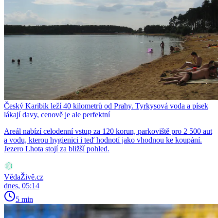
Český Karibik leží 40 kilometrů od Prahy. Tyrkysová voda a písek
lákají davy, cenově je ale perfektní
Areál nabízí celodenní vstup za 120 korun, parkoviště pro 2 500 aut
a vodu, kterou hygienici i teď hodnotí jako vhodnou ke koupání.
Jezero Lhota stojí za bližší pohled.
VědaŽivě.cz
dnes, 05:14
5 min