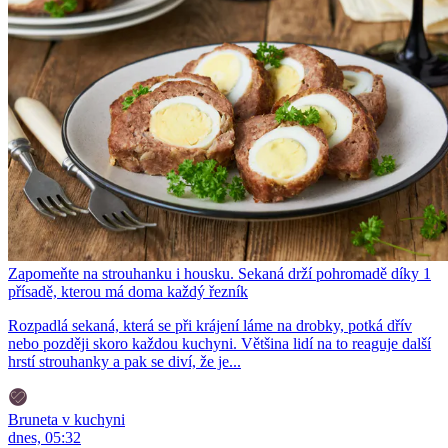
Zapomeňte na strouhanku i housku. Sekaná drží pohromadě díky 1
přísadě, kterou má doma každý řezník
Rozpadlá sekaná, která se při krájení láme na drobky, potká dřív
nebo později skoro každou kuchyni. Většina lidí na to reaguje další
hrstí strouhanky a pak se diví, že je...
Bruneta v kuchyni
dnes, 05:32