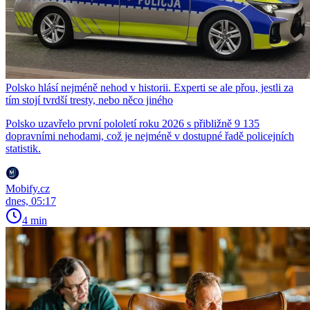
Polsko hlásí nejméně nehod v historii. Experti se ale přou, jestli za
tím stojí tvrdší tresty, nebo něco jiného
Polsko uzavřelo první pololetí roku 2026 s přibližně 9 135
dopravními nehodami, což je nejméně v dostupné řadě policejních
statistik.
Mobify.cz
dnes, 05:17
4 min