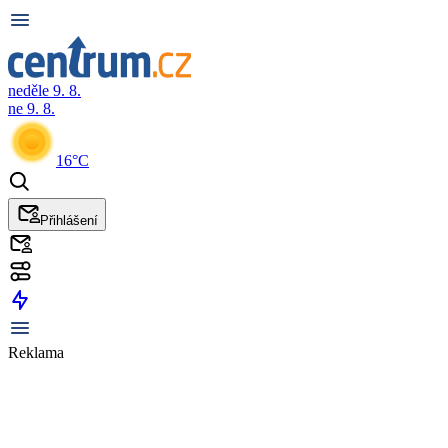
neděle 9. 8.
ne 9. 8.
16°C
Přihlášení
Reklama