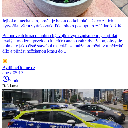
Její okolí nechápalo, proč lije beton do kelímků. To, co z nich
vytvořila, všem vytřelo zrak. Dle tohoto postupu to zvládne každý
Betonové dekorace mohou být zajímavým způsobem, jak přidat
trvalý a moderní prvek do interiéru anebo zahrady. Beton, obvykle
vnímaný jako čistě stavební materiál, se může proměnit v umělecké
dílo a přinést nečekanou krásu do...
BydlímeÚtulně.cz
dnes, 05:17
3 min
Reklama