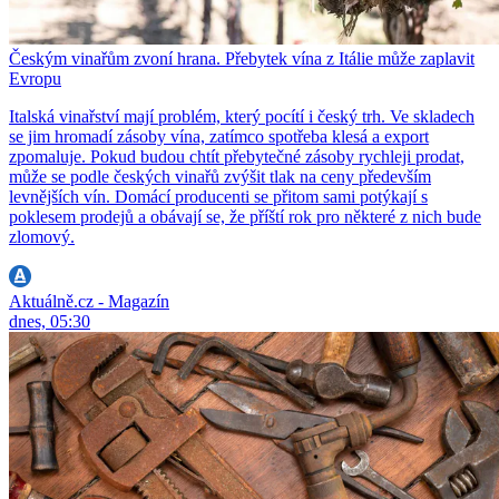
Českým vinařům zvoní hrana. Přebytek vína z Itálie může zaplavit
Evropu
Italská vinařství mají problém, který pocítí i český trh. Ve skladech
se jim hromadí zásoby vína, zatímco spotřeba klesá a export
zpomaluje. Pokud budou chtít přebytečné zásoby rychleji prodat,
může se podle českých vinařů zvýšit tlak na ceny především
levnějších vín. Domácí producenti se přitom sami potýkají s
poklesem prodejů a obávají se, že příští rok pro některé z nich bude
zlomový.
Aktuálně.cz - Magazín
dnes, 05:30