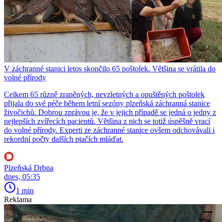
V záchranné stanici letos skončilo 65 poštolek. Většina se vrátila do
volné přírody
Celkem 65 různě zraněných, nevzletných a opuštěných poštolek
přijala do své péče během letní sezóny plzeňská záchranná stanice
živočichů. Dobrou zprávou je, že v jejich případě se jedná o jedny z
nejlepších zvířecích pacientů. Většina z nich se totiž úspěšně vrací
do volné přírody. Experti ze záchranné stanice ovšem odchovávali i
rekordní počty dalších ptačích mláďat.
Plzeňská Drbna
dnes, 05:35
1 min
Reklama