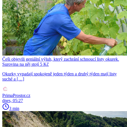
Češi objevili geniální výluh, který zachrání schnoucí listy okurek.
Surovina na něj stojí 5 Kč
Okurky vypadají spokojeně jeden týden a druhý týden mají listy
suché a […]
PrimaProstor.cz
dnes, 05:27
3 min