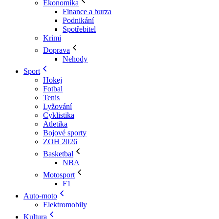
Ekonomika
Finance a burza
Podnikání
Spotřebitel
Krimi
Doprava
Nehody
Sport
Hokej
Fotbal
Tenis
Lyžování
Cyklistika
Atletika
Bojové sporty
ZOH 2026
Basketbal
NBA
Motosport
F1
Auto-moto
Elektromobily
Kultura