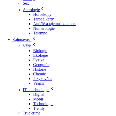
Sex
Astrologie
Horoskopy
Tarot a karty
Andělé a tajemná znamení
Numerologie
Tajemno
Zajímavosti
Věda
Biologie
Ekologie
Fyzika
Geografie
Historie
Chemie
Jazykověda
Vesmír
IT a technologie
Digital
Mobil
Technologie
Trendy
True crime