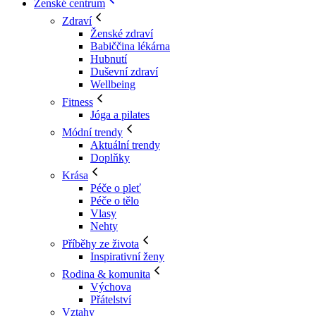
Ženské centrum
Zdraví
Ženské zdraví
Babiččina lékárna
Hubnutí
Duševní zdraví
Wellbeing
Fitness
Jóga a pilates
Módní trendy
Aktuální trendy
Doplňky
Krása
Péče o pleť
Péče o tělo
Vlasy
Nehty
Příběhy ze života
Inspirativní ženy
Rodina & komunita
Výchova
Přátelství
Vztahy