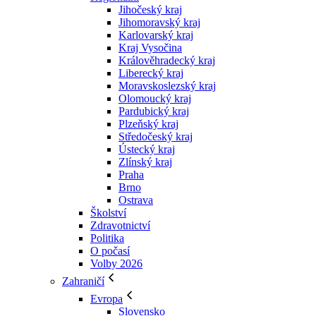
Jihočeský kraj
Jihomoravský kraj
Karlovarský kraj
Kraj Vysočina
Králověhradecký kraj
Liberecký kraj
Moravskoslezský kraj
Olomoucký kraj
Pardubický kraj
Plzeňský kraj
Středočeský kraj
Ústecký kraj
Zlínský kraj
Praha
Brno
Ostrava
Školství
Zdravotnictví
Politika
O počasí
Volby 2026
Zahraničí
Evropa
Slovensko