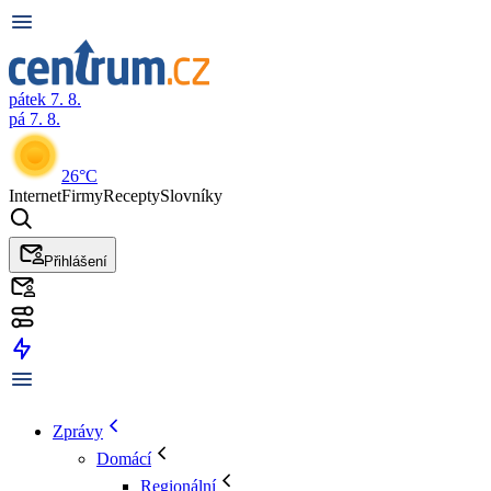
pátek 7. 8.
pá 7. 8.
26°C
Internet
Firmy
Recepty
Slovníky
Přihlášení
Zprávy
Domácí
Regionální