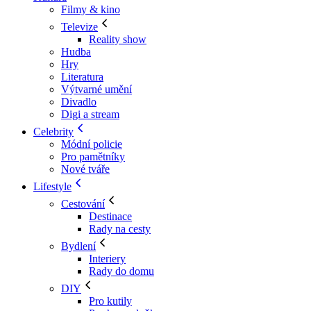
Filmy & kino
Televize
Reality show
Hudba
Hry
Literatura
Výtvarné umění
Divadlo
Digi a stream
Celebrity
Módní policie
Pro pamětníky
Nové tváře
Lifestyle
Cestování
Destinace
Rady na cesty
Bydlení
Interiery
Rady do domu
DIY
Pro kutily