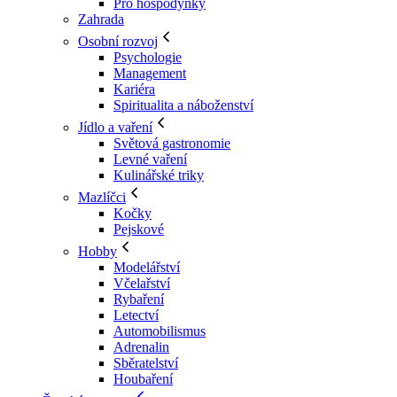
Pro hospodyňky
Zahrada
Osobní rozvoj
Psychologie
Management
Kariéra
Spiritualita a náboženství
Jídlo a vaření
Světová gastronomie
Levné vaření
Kulinářské triky
Mazlíčci
Kočky
Pejskové
Hobby
Modelářství
Včelařství
Rybaření
Letectví
Automobilismus
Adrenalin
Sběratelství
Houbaření