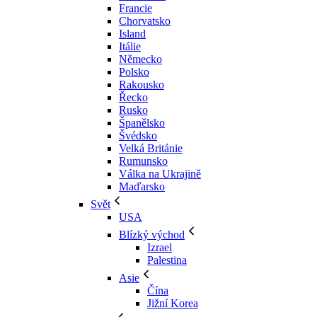
Francie
Chorvatsko
Island
Itálie
Německo
Polsko
Rakousko
Řecko
Rusko
Španělsko
Švédsko
Velká Británie
Rumunsko
Válka na Ukrajině
Maďarsko
Svět
USA
Blízký východ
Izrael
Palestina
Asie
Čína
Jižní Korea