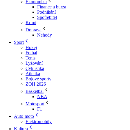
Ekonomika
Finance a burza
Podnikání
Spotřebitel
Krimi
Doprava
Nehody
Sport
Hokej
Fotbal
Tenis
Lyžování
Cyklistika
Atletika
Bojové sporty
ZOH 2026
Basketbal
NBA
Motosport
F1
Auto-moto
Elektromobily
Kultura