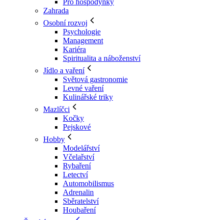
Pro hospodyňky
Zahrada
Osobní rozvoj
Psychologie
Management
Kariéra
Spiritualita a náboženství
Jídlo a vaření
Světová gastronomie
Levné vaření
Kulinářské triky
Mazlíčci
Kočky
Pejskové
Hobby
Modelářství
Včelařství
Rybaření
Letectví
Automobilismus
Adrenalin
Sběratelství
Houbaření