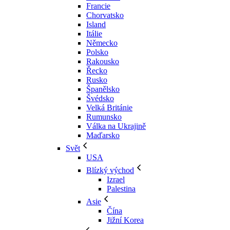
Francie
Chorvatsko
Island
Itálie
Německo
Polsko
Rakousko
Řecko
Rusko
Španělsko
Švédsko
Velká Británie
Rumunsko
Válka na Ukrajině
Maďarsko
Svět
USA
Blízký východ
Izrael
Palestina
Asie
Čína
Jižní Korea