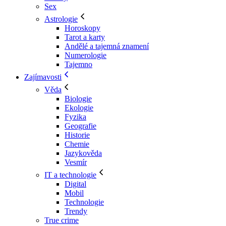
Sex
Astrologie
Horoskopy
Tarot a karty
Andělé a tajemná znamení
Numerologie
Tajemno
Zajímavosti
Věda
Biologie
Ekologie
Fyzika
Geografie
Historie
Chemie
Jazykověda
Vesmír
IT a technologie
Digital
Mobil
Technologie
Trendy
True crime