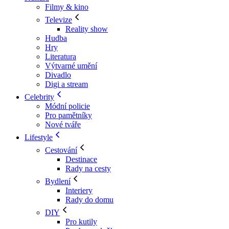
Filmy & kino
Televize
Reality show
Hudba
Hry
Literatura
Výtvarné umění
Divadlo
Digi a stream
Celebrity
Módní policie
Pro pamětníky
Nové tváře
Lifestyle
Cestování
Destinace
Rady na cesty
Bydlení
Interiery
Rady do domu
DIY
Pro kutily