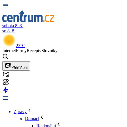
sobota 8. 8.
so 8. 8.
23°C
Internet
Firmy
Recepty
Slovníky
Přihlášení
Zprávy
Domácí
Regionální