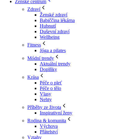
Ženské centrum
Zdraví
Ženské zdraví
Babiččina lékárna
Hubnutí
Duševní zdraví
Wellbeing
Fitness
Jóga a pilates
Módní trendy
Aktuální trendy
Doplňky
Krása
Péče o pleť
Péče o tělo
Vlasy
Nehty
Příběhy ze života
Inspirativní ženy
Rodina & komunita
Výchova
Přátelství
Vztahy