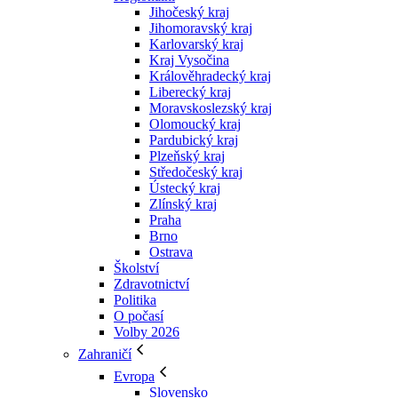
Jihočeský kraj
Jihomoravský kraj
Karlovarský kraj
Kraj Vysočina
Králověhradecký kraj
Liberecký kraj
Moravskoslezský kraj
Olomoucký kraj
Pardubický kraj
Plzeňský kraj
Středočeský kraj
Ústecký kraj
Zlínský kraj
Praha
Brno
Ostrava
Školství
Zdravotnictví
Politika
O počasí
Volby 2026
Zahraničí
Evropa
Slovensko