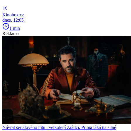
Kinobox.cz
dnes, 12:05
1 min
Reklama
Návrat seriálového hitu i velkolepí Zrádci. Prima láká na silné