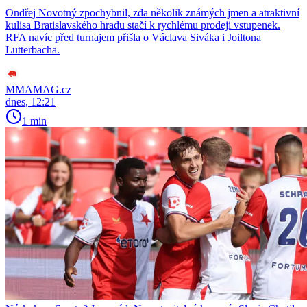
Ondřej Novotný zpochybnil, zda několik známých jmen a atraktivní
kulisa Bratislavského hradu stačí k rychlému prodeji vstupenek.
RFA navíc před turnajem přišla o Václava Siváka i Joiltona
Lutterbacha.
MMAMAG.cz
dnes, 12:21
1 min