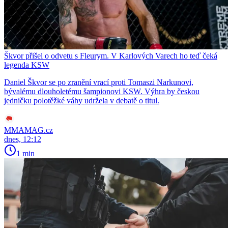
Škvor přišel o odvetu s Fleurym. V Karlových Varech ho teď čeká
legenda KSW
Daniel Škvor se po zranění vrací proti Tomaszi Narkunovi,
bývalému dlouholetému šampionovi KSW. Výhra by českou
jedničku polotěžké váhy udržela v debatě o titul.
MMAMAG.cz
dnes, 12:12
1 min