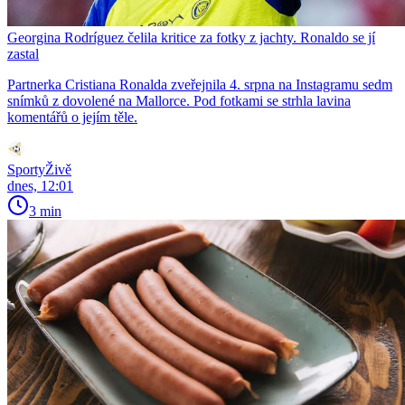
Georgina Rodríguez čelila kritice za fotky z jachty. Ronaldo se jí
zastal
Partnerka Cristiana Ronalda zveřejnila 4. srpna na Instagramu sedm
snímků z dovolené na Mallorce. Pod fotkami se strhla lavina
komentářů o jejím těle.
SportyŽivě
dnes, 12:01
3 min