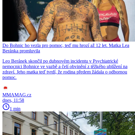
Do Bohnic ho vezla pro pomoc, teď mu hrozí až 12 let. Matka Lea
Beránka promluvila
Leo Beránek skončil po dubnovém incidentu v Psychiatrické
nemocnici Bohnice ve vazbě a čelí obvinění z těžkého ublížení na
zdraví. Jeho matka teď tvrdí, že rodina předem žádala o odbornou
pomoc.
MMAMAG.cz
dnes, 11:58
1 min