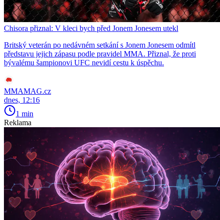
Chisora přiznal: V kleci bych před Jonem Jonesem utekl
Britský veterán po nedávném setkání s Jonem Jonesem odmítl
představu jejich zápasu podle pravidel MMA. Přiznal, že proti
bývalému šampionovi UFC nevidí cestu k úspěchu.
MMAMAG.cz
dnes, 12:16
1 min
Reklama