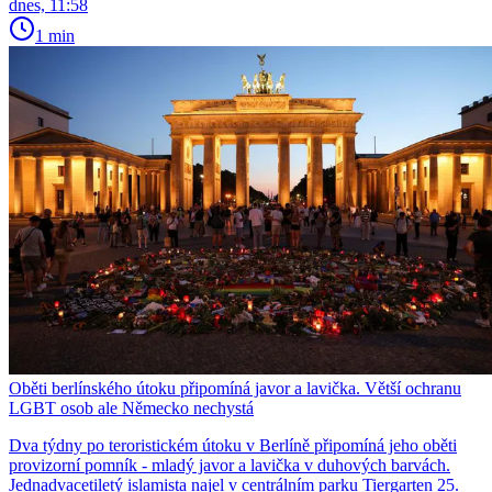
dnes, 11:58
1 min
Oběti berlínského útoku připomíná javor a lavička. Větší ochranu
LGBT osob ale Německo nechystá
Dva týdny po teroristickém útoku v Berlíně připomíná jeho oběti
provizorní pomník - mladý javor a lavička v duhových barvách.
Jednadvacetiletý islamista najel v centrálním parku Tiergarten 25.