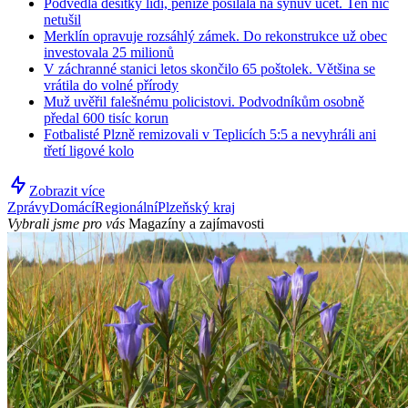
Podvedla desítky lidí, peníze posílala na synův účet. Ten nic
netušil
Merklín opravuje rozsáhlý zámek. Do rekonstrukce už obec
investovala 25 milionů
V záchranné stanici letos skončilo 65 poštolek. Většina se
vrátila do volné přírody
Muž uvěřil falešnému policistovi. Podvodníkům osobně
předal 600 tisíc korun
Fotbalisté Plzně remizovali v Teplicích 5:5 a nevyhráli ani
třetí ligové kolo
Zobrazit více
Zprávy
Domácí
Regionální
Plzeňský kraj
Vybrali jsme pro vás
Magazíny a zajímavosti