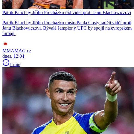
Patrik Kincl by Jiřího Procházku rád viděl proti Janu Błachowiczovi
Patrik Kincl by Jiřího Procházku místo Paula Costy raději viděl proti
Janu Błachowiczovi. Bývalé šampiony UFC by spojil na evropském
turnaji.
MMAMAG.cz
dnes, 12:04
1 min