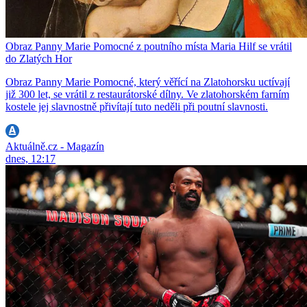
Obraz Panny Marie Pomocné z poutního místa Maria Hilf se vrátil
do Zlatých Hor
Obraz Panny Marie Pomocné, který věřící na Zlatohorsku uctívají
již 300 let, se vrátil z restaurátorské dílny. Ve zlatohorském farním
kostele jej slavnostně přivítají tuto neděli při poutní slavnosti.
Aktuálně.cz - Magazín
dnes, 12:17