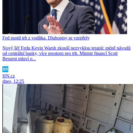
Fed pustil trh z vodítka. Dluhopisy se vzepřely
Nový šéf Fedu Kevin Warsh zkouší nezvyklou terapii: méně návodů
od centrální banky, více prostoru pro trh. Ministr financí Scott
Bessent mluví o...
HN.cz
dnes, 12:25