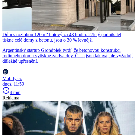
Dům s rozlohou 120 m² hotový za 48 hodin: 27letý podnikatel
tiskne celé domy z betonu, jsou o 30 % levnější
Argentinský startup Grondplek tvrdí, že betonovou konstrukci
rodinného domu vytiskne za dva dny. Čísla jsou lákavá, ale vyžadují
důležité upřesnění.
Mobify.cz
dnes, 11:59
4 min
Reklama