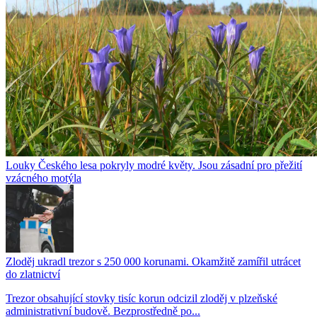
Louky Českého lesa pokryly modré květy. Jsou zásadní pro přežití
vzácného motýla
Zloděj ukradl trezor s 250 000 korunami. Okamžitě zamířil utrácet
do zlatnictví
Trezor obsahující stovky tisíc korun odcizil zloděj v plzeňské
administrativní budově. Bezprostředně po...