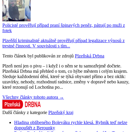
Policisté prověřují případ praní špinavých peněz, pátrají po muži z
fotek
Plzeňští kriminalisté aktuálně prověřují případ legalizace výnosů z
trestné činnosti. V souvislosti s tím...
Tento článek byl publikován ze zdrojů
Plzeňská Drbna
Plzeň není jen o pivu – i když i o něm se tu samozřejmě dočtete.
Plzeňská Drbna má přehled o tom, co hýbe městem i celým krajem.
Sleduje každodenní dění, které se týká obyvatel přímo a bez oklik:
uzavírky, nehody, rozhodnutí radnice, změny v dopravě nebo kauzy,
které rezonují od Lochotína po...
Všechny články tohoto autora →
Další články z kategorie
Plzeňský kraj
Hladina oblíbeného Boleváku rychle klesá. Rybník teď nelze
dopouštět z Berounky