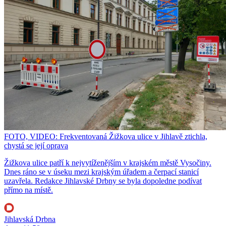
FOTO, VIDEO: Frekventovaná Žižkova ulice v Jihlavě ztichla,
chystá se její oprava
Žižkova ulice patří k nejvytíženějším v krajském městě Vysočiny.
Dnes ráno se v úseku mezi krajským úřadem a čerpací stanicí
uzavřela. Redakce Jihlavské Drbny se byla dopoledne podívat
přímo na místě.
Jihlavská Drbna