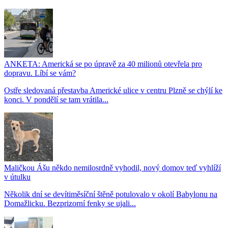
ANKETA: Americká se po úpravě za 40 milionů otevřela pro
dopravu. Líbí se vám?
Ostře sledovaná přestavba Americké ulice v centru Plzně se chýlí ke
konci. V pondělí se tam vrátila...
Maličkou Ášu někdo nemilosrdně vyhodil, nový domov teď vyhlíží
v útulku
Několik dní se devítiměsíční štěně potulovalo v okolí Babylonu na
Domažlicku. Bezprizorní fenky se ujali...