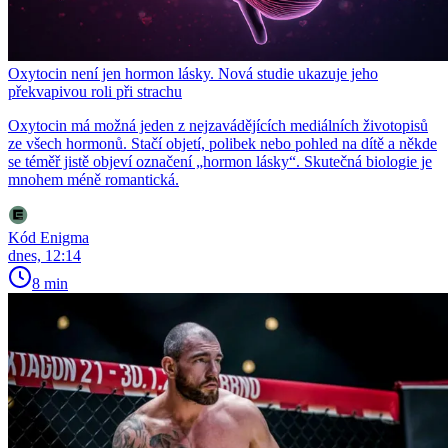
Oxytocin není jen hormon lásky. Nová studie ukazuje jeho
překvapivou roli při strachu
Oxytocin má možná jeden z nejzavádějících mediálních životopisů
ze všech hormonů. Stačí objetí, polibek nebo pohled na dítě a někde
se téměř jistě objeví označení „hormon lásky“. Skutečná biologie je
mnohem méně romantická.
Kód Enigma
dnes, 12:14
8 min