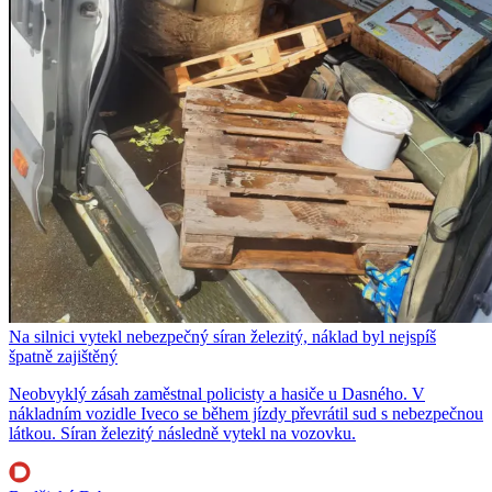
Na silnici vytekl nebezpečný síran železitý, náklad byl nejspíš
špatně zajištěný
Neobvyklý zásah zaměstnal policisty a hasiče u Dasného. V
nákladním vozidle Iveco se během jízdy převrátil sud s nebezpečnou
látkou. Síran železitý následně vytekl na vozovku.