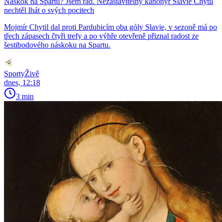
Náskok na Spartu? Jsem rád. Nezastavitelný kanonýr Slavie Chytil
nechtěl lhát o svých pocitech
Mojmír Chytil dal proti Pardubicím oba góly Slavie, v sezoně má po
třech zápasech čtyři trefy a po výhře otevřeně přiznal radost ze
šestibodového náskoku na Spartu.
SportyŽivě
dnes, 12:18
3 min