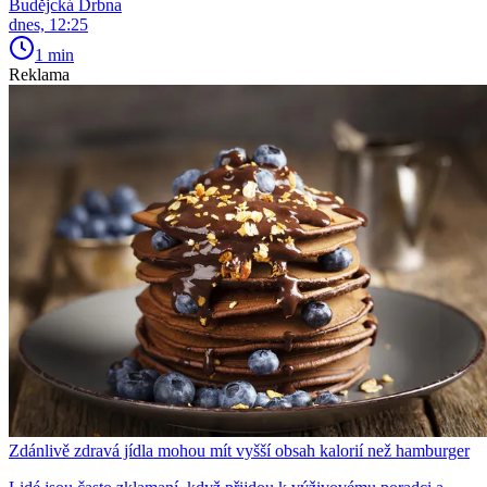
Budějcká Drbna
dnes, 12:25
1 min
Reklama
Zdánlivě zdravá jídla mohou mít vyšší obsah kalorií než hamburger