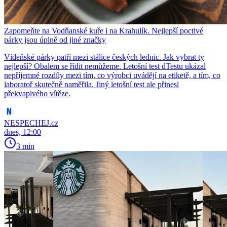
Zapomeňte na Vodňanské kuře i na Krahulík. Nejlepší poctivé
párky jsou úplně od jiné značky
Vídeňské párky patří mezi stálice českých lednic. Jak vybrat ty
nejlepší? Obalem se řídit nemůžeme. Letošní test dTestu ukázal
nepříjemné rozdíly mezi tím, co výrobci uvádějí na etiketě, a tím, co
laboratoř skutečně naměřila. Jiný letošní test ale přinesl
překvapivého vítěze.
NESPECHEJ.cz
dnes, 12:00
3 min