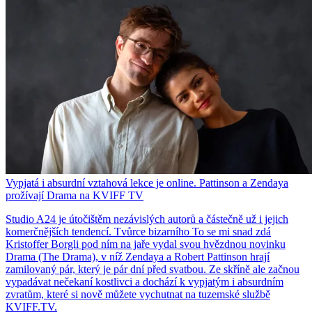
Vypjatá i absurdní vztahová lekce je online. Pattinson a Zendaya
prožívají Drama na KVIFF TV
Studio A24 je útočištěm nezávislých autorů a částečně už i jejich
komerčnějších tendencí. Tvůrce bizarního To se mi snad zdá
Kristoffer Borgli pod ním na jaře vydal svou hvězdnou novinku
Drama (The Drama), v níž Zendaya a Robert Pattinson hrají
zamilovaný pár, který je pár dní před svatbou. Ze skříně ale začnou
vypadávat nečekaní kostlivci a dochází k vypjatým i absurdním
zvratům, které si nově můžete vychutnat na tuzemské službě
KVIFF.TV.