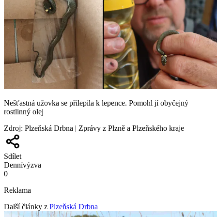
Nešťastná užovka se přilepila k lepence. Pomohl jí obyčejný
rostlinný olej
Zdroj
:
Plzeňská Drbna | Zprávy z Plzně a Plzeňského kraje
Sdílet
Denní
výzva
0
Reklama
Další články z
Plzeňská Drbna