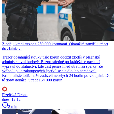
Zloděj ukradl trezor s 250 000 korunami. Okamžitě zamířil utrácet
do zlatnictví
Trezor obsahující stovky tisíc korun odcizil zloděj v plzeňské
administrativní budově. Bezprostředně po krádeži se pachatel
vypravil do zlatnictví, kde část peněz hned utratil za šperky. Ze
svého lupu a zakoupených šperků se ale dlouho neradoval.
Kriminalisté totiž muže zadrželi necelých 24 hodin po vloupání. Do
té doby dokázal utratit 154 000 korun.
Plzeňská Drbna
dnes, 12:12
2 min