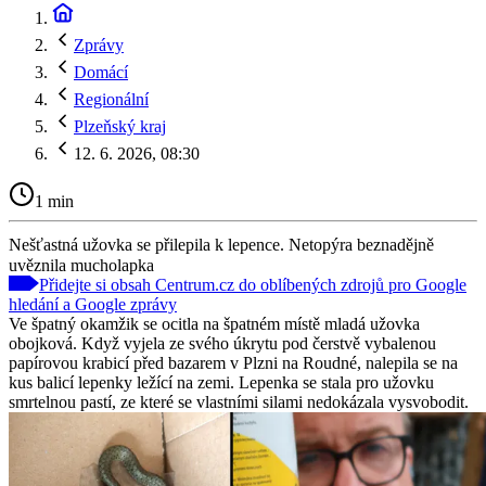
Zprávy
Domácí
Regionální
Plzeňský kraj
12. 6. 2026, 08:30
1 min
Nešťastná užovka se přilepila k lepence. Netopýra beznadějně
uvěznila mucholapka
Přidejte si obsah Centrum.cz do oblíbených zdrojů pro Google
hledání a Google zprávy
Ve špatný okamžik se ocitla na špatném místě mladá užovka
obojková. Když vyjela ze svého úkrytu pod čerstvě vybalenou
papírovou krabicí před bazarem v Plzni na Roudné, nalepila se na
kus balicí lepenky ležící na zemi. Lepenka se stala pro užovku
smrtelnou pastí, ze které se vlastními silami nedokázala vysvobodit.