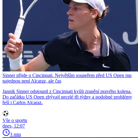
Sinner přijde o Cincinnati. Největším soupeřem před US Open mu
najednou není Alcaraz, ale čas
Jannik Sinner odstoupil z Cincinnati kvůli zranění pravého kolena.
Do začátku US Open zbývají necelé tři týdny a podobné problémy
řeší i Carlos Alcaraz.
Vše o sportu
dnes, 12:07
3 min