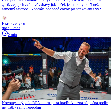
Lidé jsou často zklamaní, když přijdou k výživovému poradci a
zjistí, že jejich zdánlivě zdravý jídelníček je mnohdy horší než
samotný fastfood. Neděláte podobné chyby při stravovaní i vy?
Krasnezeny.eu
dnes, 12:23
2 min
Novotný si rýpl do RFA a turnaje na hradě. Ani známá jména podle
něj lístky samy neprodají