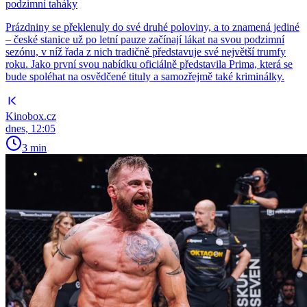
podzimní taháky
Prázdniny se překlenuly do své druhé poloviny, a to znamená jediné
– české stanice už po letní pauze začínají lákat na svou podzimní
sezónu, v níž řada z nich tradičně představuje své největší trumfy
roku. Jako první svou nabídku oficiálně představila Prima, která se
bude spoléhat na osvědčené tituly a samozřejmě také kriminálky.
Kinobox.cz
dnes, 12:05
3 min