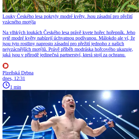
Louky Českého lesa pokryly modré květy. Jsou zásadní pro přežití
vzácného motýla
Na vlhkých loukách Českého lesa právě kvete hořec hořepník. Jeho
sytě modré květy nabízejí úchvatnou podívanou. Málokdo ale ví, že
jsou tyto rostliny naprosto zásadní pro přežití jednoho z našich
nejvzácnějších motýlů. Právě příběh modráska hořcového ukazuje,
jaká jsou v přírodě jedinečná partnerství, která stojí za ochranu.
Plzeňská Drbna
dnes, 12:31
1 min