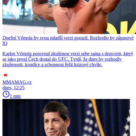
Dnešní Vémola by svou mladší verzi porazil. Rozhodlo by zápasové
IQ
Karlos Vémola porovnal zkušenou verzi sebe sama s dravcem, který
se jako první Čech dostal do UFC. Tvrdí, že dnes by rozhodly
zkušenosti, kondice a schopnost řešit krizové chvíle.
MMAMAG.cz
dnes, 12:25
1 min