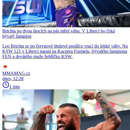
Brichta po dvou útocích na pás mění váhu. V Liberci ho čeká
bývalý šampion
Leo Brichta se po červnové titulové porážce vrací do lehké váhy. Na
KSW 121 v Liberci narazí na Kacpera Formelu, bývalého šampiona
FEN a devátého muže žebříčku KSW.
MMAMAG.cz
dnes, 12:28
1 min