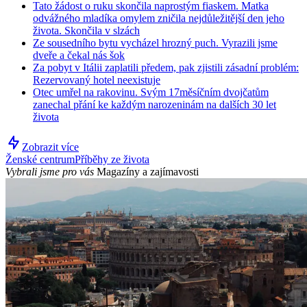
Tato žádost o ruku skončila naprostým fiaskem. Matka
odvážného mladíka omylem zničila nejdůležitější den jeho
života. Skončila v slzách
Ze sousedního bytu vycházel hrozný puch. Vyrazili jsme
dveře a čekal nás šok
Za pobyt v Itálii zaplatili předem, pak zjistili zásadní problém:
Rezervovaný hotel neexistuje
Otec umřel na rakovinu. Svým 17měsíčním dvojčatům
zanechal přání ke každým narozeninám na dalších 30 let
života
Zobrazit více
Ženské centrum
Příběhy ze života
Vybrali jsme pro vás
Magazíny a zajímavosti