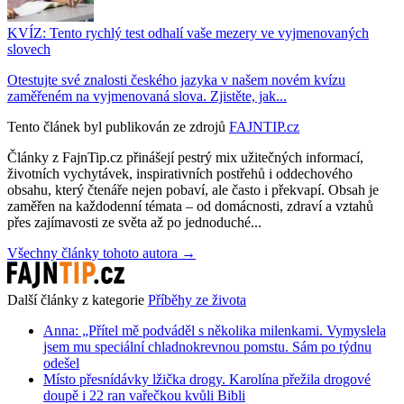
KVÍZ: Tento rychlý test odhalí vaše mezery ve vyjmenovaných
slovech
Otestujte své znalosti českého jazyka v našem novém kvízu
zaměřeném na vyjmenovaná slova. Zjistěte, jak...
Tento článek byl publikován ze zdrojů
FAJNTIP.cz
Články z FajnTip.cz přinášejí pestrý mix užitečných informací,
životních vychytávek, inspirativních postřehů i oddechového
obsahu, který čtenáře nejen pobaví, ale často i překvapí. Obsah je
zaměřen na každodenní témata – od domácnosti, zdraví a vztahů
přes zajímavosti ze světa až po jednoduché...
Všechny články tohoto autora →
Další články z kategorie
Příběhy ze života
Anna: „Přítel mě podváděl s několika milenkami. Vymyslela
jsem mu speciální chladnokrevnou pomstu. Sám po týdnu
odešel
Místo přesnídávky lžička drogy. Karolína přežila drogové
doupě i 22 ran vařečkou kvůli Bibli