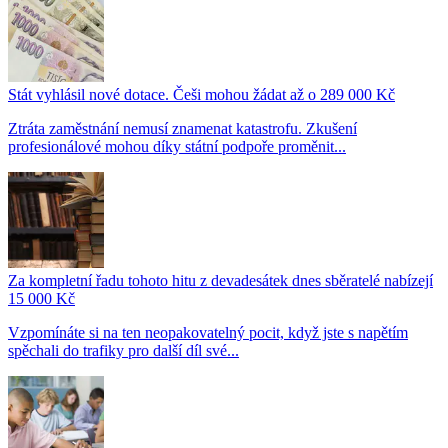
Stát vyhlásil nové dotace. Češi mohou žádat až o 289 000 Kč
Ztráta zaměstnání nemusí znamenat katastrofu. Zkušení
profesionálové mohou díky státní podpoře proměnit...
Za kompletní řadu tohoto hitu z devadesátek dnes sběratelé nabízejí
15 000 Kč
Vzpomínáte si na ten neopakovatelný pocit, když jste s napětím
spěchali do trafiky pro další díl své...