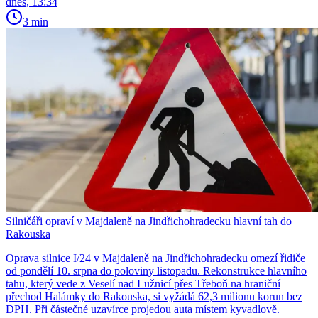
dnes, 13:34
3 min
Silničáři opraví v Majdaleně na Jindřichohradecku hlavní tah do
Rakouska
Oprava silnice I/24 v Majdaleně na Jindřichohradecku omezí řidiče
od pondělí 10. srpna do poloviny listopadu. Rekonstrukce hlavního
tahu, který vede z Veselí nad Lužnicí přes Třeboň na hraniční
přechod Halámky do Rakouska, si vyžádá 62,3 milionu korun bez
DPH. Při částečné uzavírce projedou auta místem kyvadlově.