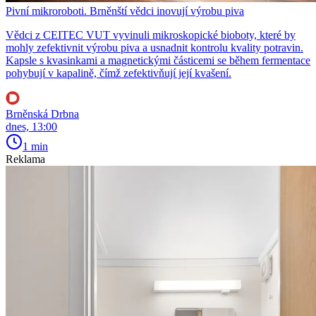
Pivní mikroroboti. Brněnští vědci inovují výrobu piva
Vědci z CEITEC VUT vyvinuli mikroskopické bioboty, které by
mohly zefektivnit výrobu piva a usnadnit kontrolu kvality potravin.
Kapsle s kvasinkami a magnetickými částicemi se během fermentace
pohybují v kapalině, čímž zefektivňují její kvašení.
Brněnská Drbna
dnes, 13:00
1 min
Reklama