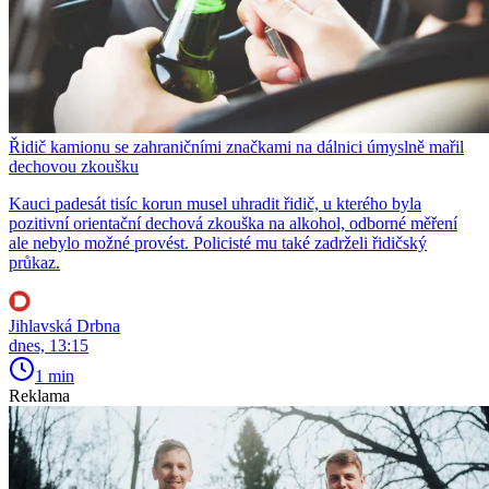
Řidič kamionu se zahraničními značkami na dálnici úmyslně mařil
dechovou zkoušku
Kauci padesát tisíc korun musel uhradit řidič, u kterého byla
pozitivní orientační dechová zkouška na alkohol, odborné měření
ale nebylo možné provést. Policisté mu také zadrželi řidičský
průkaz.
Jihlavská Drbna
dnes, 13:15
1 min
Reklama