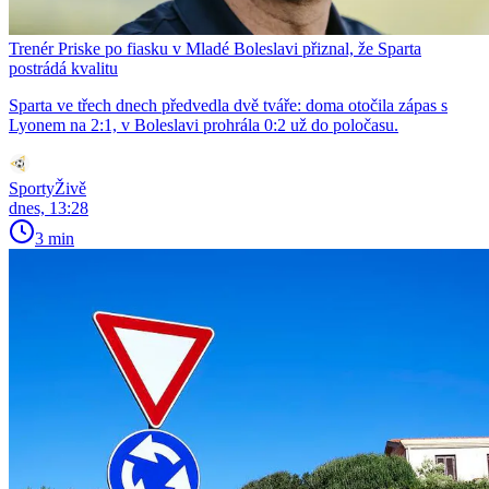
Trenér Priske po fiasku v Mladé Boleslavi přiznal, že Sparta
postrádá kvalitu
Sparta ve třech dnech předvedla dvě tváře: doma otočila zápas s
Lyonem na 2:1, v Boleslavi prohrála 0:2 už do poločasu.
SportyŽivě
dnes, 13:28
3 min