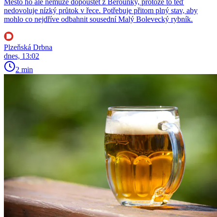
Město ho ale nemůže dopouštět z Berounky, protože to teď
nedovoluje nízký průtok v řece. Potřebuje přitom plný stav, aby
mohlo co nejdříve odbahnit sousední Malý Bolevecký rybník.
Plzeňská Drbna
dnes, 13:02
2 min