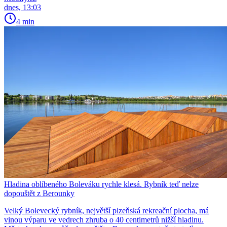
dnes, 13:03
4 min
Hladina oblíbeného Boleváku rychle klesá. Rybník teď nelze
dopouštět z Berounky
Velký Bolevecký rybník, největší plzeňská rekreační plocha, má
vinou výparu ve vedrech zhruba o 40 centimetrů nižší hladinu.