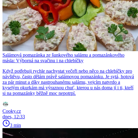
Salámová pomazánka ze šunkového salámu a pomazánkového
másla: Výborná na svačinu i na chlebíčky
Když potřebuji rychle nachystat večeři nebo něco na chlebíčky pro
návštěvu, často dělám právě salámovou pomazánku. Je sytá, hotová
za pár minut a díky nastrouhanému salámu, vejcím natvrdo a
kyselým okurkám má výraznou chuť, kterou u nás doma jí i ti, kteří
si na pomazánky běžně moc nepotrpí.
Cooky.cz
dnes, 12:33
3 min