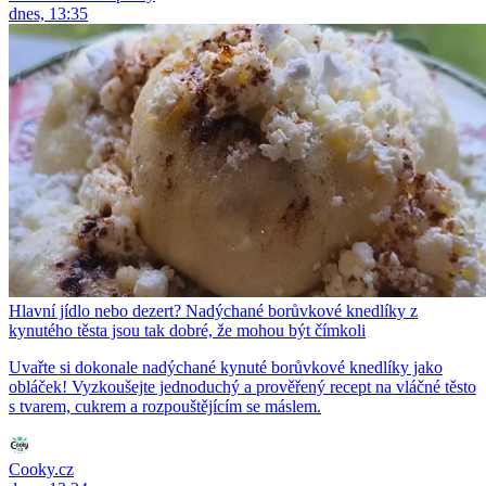
dnes, 13:35
Hlavní jídlo nebo dezert? Nadýchané borůvkové knedlíky z
kynutého těsta jsou tak dobré, že mohou být čímkoli
Uvařte si dokonale nadýchané kynuté borůvkové knedlíky jako
obláček! Vyzkoušejte jednoduchý a prověřený recept na vláčné těsto
s tvarem, cukrem a rozpouštějícím se máslem.
Cooky.cz