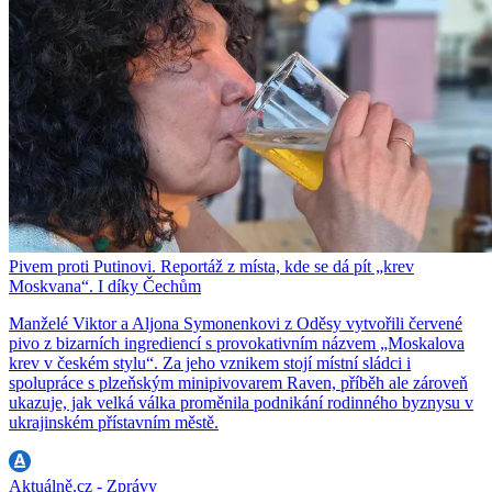
Pivem proti Putinovi. Reportáž z místa, kde se dá pít „krev
Moskvana“. I díky Čechům
Manželé Viktor a Aljona Symonenkovi z Oděsy vytvořili červené
pivo z bizarních ingrediencí s provokativním názvem „Moskalova
krev v českém stylu“. Za jeho vznikem stojí místní sládci i
spolupráce s plzeňským minipivovarem Raven, příběh ale zároveň
ukazuje, jak velká válka proměnila podnikání rodinného byznysu v
ukrajinském přístavním městě.
Aktuálně.cz - Zprávy