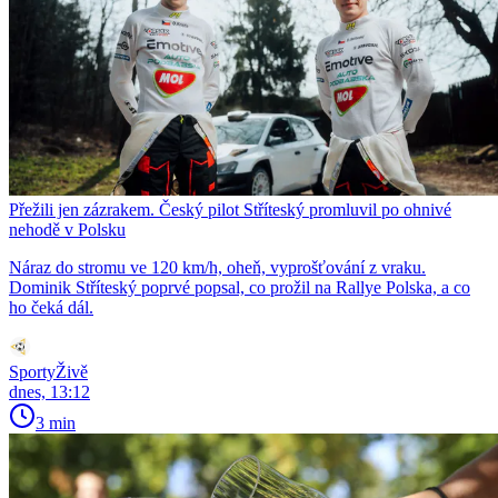
Přežili jen zázrakem. Český pilot Stříteský promluvil po ohnivé
nehodě v Polsku
Náraz do stromu ve 120 km/h, oheň, vyprošťování z vraku.
Dominik Stříteský poprvé popsal, co prožil na Rallye Polska, a co
ho čeká dál.
SportyŽivě
dnes, 13:12
3 min