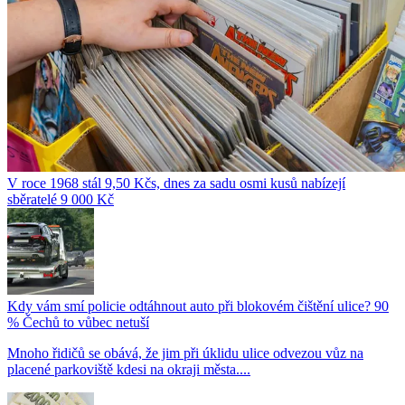
V roce 1968 stál 9,50 Kčs, dnes za sadu osmi kusů nabízejí
sběratelé 9 000 Kč
Kdy vám smí policie odtáhnout auto při blokovém čištění ulice? 90
% Čechů to vůbec netuší
Mnoho řidičů se obává, že jim při úklidu ulice odvezou vůz na
placené parkoviště kdesi na okraji města....