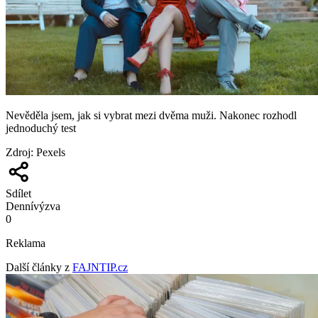
Nevěděla jsem, jak si vybrat mezi dvěma muži. Nakonec rozhodl
jednoduchý test
Zdroj
:
Pexels
Sdílet
Denní
výzva
0
Reklama
Další články z
FAJNTIP.cz