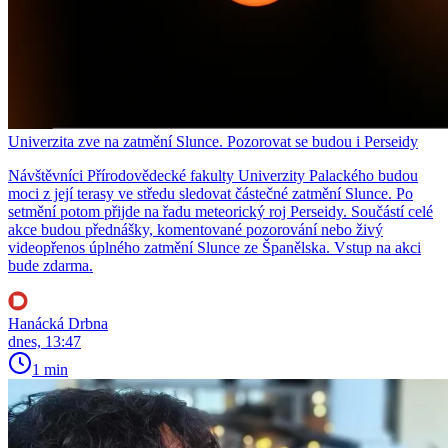
Univerzita zve na zatmění Slunce. Pozorovat se budou i Perseidy
Návštěvníci Přírodovědecké fakulty Univerzity Palackého budou
moci z její terasy ve středu sledovat částečné zatmění Slunce. Po
setmění potom přijde na řadu meteorický roj Perseidy. Součástí celé
akce budou přednášky, komentované pozorování nebo živý
videopřenos úplného zatmění Slunce ze Španělska. Vstup na akci
bude zdarma.
Hanácká Drbna
dnes, 13:47
1 min