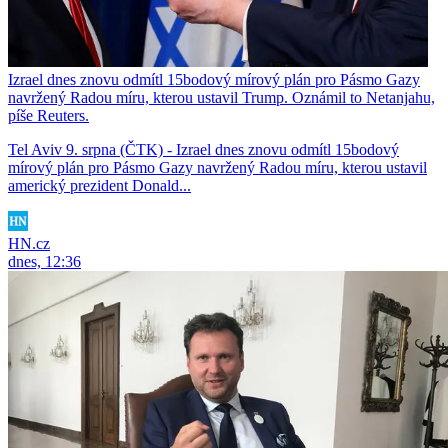
Izrael dnes znovu odmítl 15bodový mírový plán pro Pásmo Gazy
navržený Radou míru, kterou ustavil Trump. Oznámil to Netanjahu,
píše Reuters.
Tel Aviv 9. srpna (ČTK) - Izrael dnes znovu odmítl 15bodový
mírový plán pro Pásmo Gazy navržený Radou míru, kterou ustavil
americký prezident Donald...
HN.cz
dnes, 12:36