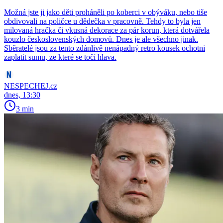
Možná jste ji jako děti proháněli po koberci v obýváku, nebo tiše
obdivovali na poličce u dědečka v pracovně. Tehdy to byla jen
milovaná hračka či vkusná dekorace za pár korun, která dotvářela
kouzlo československých domovů. Dnes je ale všechno jinak.
Sběratelé jsou za tento zdánlivě nenápadný retro kousek ochotni
zaplatit sumu, ze které se točí hlava.
NESPECHEJ.cz
dnes, 13:30
3 min