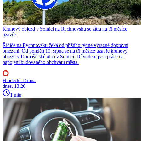
Kruhový objezd v Solnici na Rychnovsku se zítra na tři měsíce
uzavře
Řidiče na Rychnovsku čeká od příštího týdne výrazné dopravní
omezení. Od pondělí 10. srpna se na tři měsíce uzavře kruhový
objezd v Domašínské ulici v Solnici. Důvodem jsou práce na
napojení budovaného obchvatu města.
Hradecká Drbna
dnes, 13:26
1 min