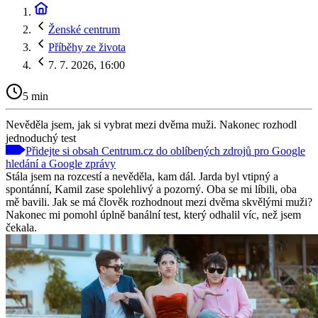
Ženské centrum
Příběhy ze života
7. 7. 2026, 16:00
5 min
Nevěděla jsem, jak si vybrat mezi dvěma muži. Nakonec rozhodl
jednoduchý test
Přidejte si obsah Centrum.cz do oblíbených zdrojů pro Google
hledání a Google zprávy
Stála jsem na rozcestí a nevěděla, kam dál. Jarda byl vtipný a
spontánní, Kamil zase spolehlivý a pozorný. Oba se mi líbili, oba
mě bavili. Jak se má člověk rozhodnout mezi dvěma skvělými muži?
Nakonec mi pomohl úplně banální test, který odhalil víc, než jsem
čekala.