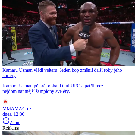
Kamaru Usman vládl velteru. Jeden kop změnil další roky jeho
kariéry
Kamaru Usman pětkrát obhájil titul UFC a patřil mezi
nejdominantnější šampiony své éry.
MMAMAG.cz
dnes, 12:30
2 min
Reklama