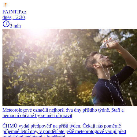
FAJNTIP.cz
dnes, 12:30
3 min
Meteorologové označili nejhorší dva dny příštího týdně. Staří a
nemocní občané by se měli připravit
ČHMÚ vydal předpověď na příští týden. Čekají nás poměrně
příjemné letní dny, v pondělí ale ještě meteorologové varují před
tropickými teplotami a bouřkami.