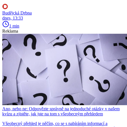
Budějcká Drbna
dnes, 13:33
1 min
Reklama
Ano, nebo ne: Odpovězte správně na jednoduché otázky v našem
kvízu a zjistěte, jak jste na tom s všeobecným přehledem
Všeobecný přehled je něčím, co se s nabíráním informací a