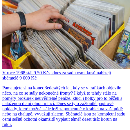
V roce 1968 stál 9,50 Kčs, dnes za sadu osmi kusů nabízejí
sběratelé 9 000 Kč
Pamatujete si na konec šedesátých let, kdy se v trafikách objevilo
něco, na co se stály nekonečné fronty? I když to tehdy stálo na
poměry brožurek neuvěřitelné peníze, kluci i holky pro to běželi s
nataženou dlaní plnou mincí. Dnes se tyto zažloutlé papírové
poklady, které možná stále leží zapomenuté v krabici na vaší půdě
nebo na chalupě, vyvažují zlatem. Sběratelé jsou za kompletní sadu
osmi sešitů ochotni okamžitě vyplatit téměř deset tisíc korun na
ruku.