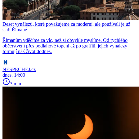
Deset vynálezů, které považujeme za moderní, ale používali je už
staří Římané
Římanům vděčíme za víc, než si obvykle myslíme. Od rychlého
občerstvení přes podlahové topení až po graffiti, jejich vynálezy
formují náš život dodnes.
NESPECHEJ.cz
dnes, 14:00
3 min