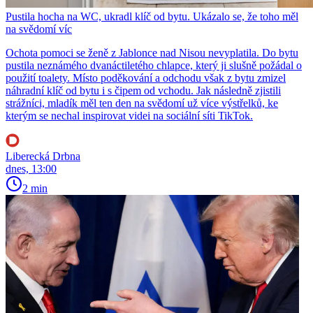
Pustila hocha na WC, ukradl klíč od bytu. Ukázalo se, že toho měl
na svědomí víc
Ochota pomoci se ženě z Jablonce nad Nisou nevyplatila. Do bytu
pustila neznámého dvanáctiletého chlapce, který ji slušně požádal o
použití toalety. Místo poděkování a odchodu však z bytu zmizel
náhradní klíč od bytu i s čipem od vchodu. Jak následně zjistili
strážníci, mladík měl ten den na svědomí už více výstřelků, ke
kterým se nechal inspirovat videi na sociální síti TikTok.
Liberecká Drbna
dnes, 13:00
2 min