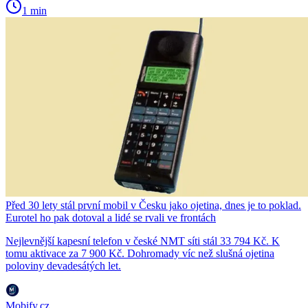
1 min
Před 30 lety stál první mobil v Česku jako ojetina, dnes je to poklad.
Eurotel ho pak dotoval a lidé se rvali ve frontách
Nejlevnější kapesní telefon v české NMT síti stál 33 794 Kč. K
tomu aktivace za 7 900 Kč. Dohromady víc než slušná ojetina
poloviny devadesátých let.
Mobify.cz