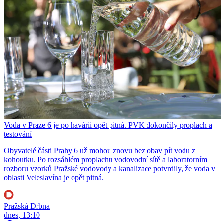
Voda v Praze 6 je po havárii opět pitná. PVK dokončily proplach a
testování
Obyvatelé části Prahy 6 už mohou znovu bez obav pít vodu z
kohoutku. Po rozsáhlém proplachu vodovodní sítě a laboratorním
rozboru vzorků Pražské vodovody a kanalizace potvrdily, že voda v
oblasti Veleslavína je opět pitná.
Pražská Drbna
dnes, 13:10