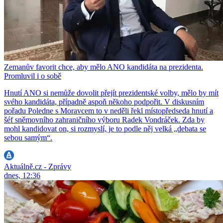
Zemanův favorit chce, aby mělo ANO kandidáta na prezidenta.
Promluvil i o sobě
Hnutí ANO si nemůže dovolit přejít prezidentské volby, mělo by mít
svého kandidáta, případně aspoň někoho podpořit. V diskusním
pořadu Poledne s Moravcem to v neděli řekl místopředseda hnutí a
šéf sněmovního zahraničního výboru Radek Vondráček. Zda by
mohl kandidovat on, si rozmyslí, je to podle něj velká „debata se
sebou samým“.
Aktuálně.cz - Zprávy
dnes, 12:36