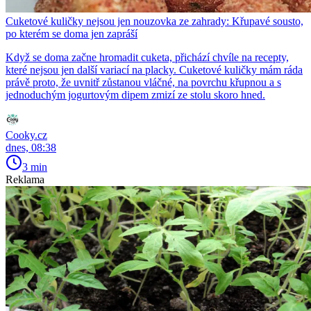
Cuketové kuličky nejsou jen nouzovka ze zahrady: Křupavé sousto,
po kterém se doma jen zapráší
Když se doma začne hromadit cuketa, přichází chvíle na recepty,
které nejsou jen další variací na placky. Cuketové kuličky mám ráda
právě proto, že uvnitř zůstanou vláčné, na povrchu křupnou a s
jednoduchým jogurtovým dipem zmizí ze stolu skoro hned.
Cooky.cz
dnes, 08:38
3 min
Reklama