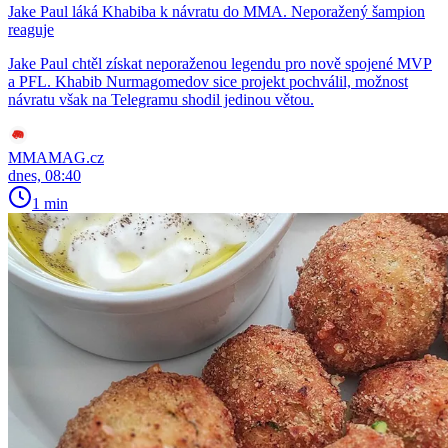
Jake Paul láká Khabiba k návratu do MMA. Neporažený šampion
reaguje
Jake Paul chtěl získat neporaženou legendu pro nově spojené MVP
a PFL. Khabib Nurmagomedov sice projekt pochválil, možnost
návratu však na Telegramu shodil jedinou větou.
MMAMAG.cz
dnes, 08:40
1 min