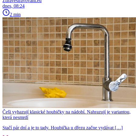
Zdravestravovani.eu
dnes, 08:24
2 min
Češi vyhazují klasické houbičky na nádobí. Nahrazují je variantou,
která nesmrdí
Stačí pár dní a je to tady. Houbička u dřezu začne vydávat […]