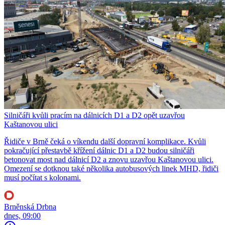
Silničáři kvůli pracím na dálnicích D1 a D2 opět uzavřou
Kaštanovou ulici
Řidiče v Brně čeká o víkendu další dopravní komplikace. Kvůli
pokračující přestavbě křížení dálnic D1 a D2 budou silničáři
betonovat most nad dálnicí D2 a znovu uzavřou Kaštanovou ulici.
Omezení se dotknou také několika autobusových linek MHD, řidiči
musí počítat s kolonami.
Brněnská Drbna
dnes, 09:00