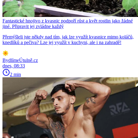
Fantastické hnojivo z kvasnic podpoří růst a květ rostlin jako žádné
jiné. Připravit jej zvládne každý
Přemýšleli jste někdy nad tím, jak lze využít kvasnice mimo koláčů,
knedlíků a pečiva? Lze jej využít v kuchyni, ale i na zahradě!
BydlímeÚtulně.cz
dnes, 08:33
2 min