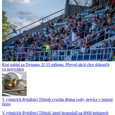
Kraj nabízí za Dynamo 32,55 milionu. Převod akcií chce dokončit
co nejrychleji
V rybnících Rybářství Třeboň vyschla třetina vody, nejvíce v historii
firmy
V rybnících Rybářství Třeboň, které hospodaří na 8000 hektarech