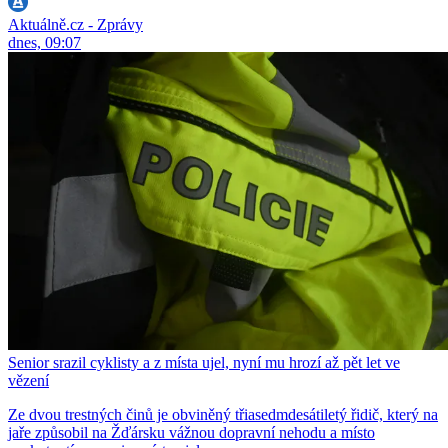
Aktuálně.cz - Zprávy
dnes, 09:07
Senior srazil cyklisty a z místa ujel, nyní mu hrozí až pět let ve
vězení
Ze dvou trestných činů je obviněný třiasedmdesátiletý řidič, který na
jaře způsobil na Žďársku vážnou dopravní nehodu a místo