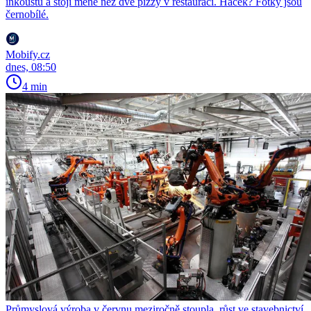
inkoustu a stojí méně než dvě pizzy v restauraci. Háček? Fotky jsou
černobílé.
Mobify.cz
dnes, 08:50
4 min
Průmyslová výroba v červnu meziročně stoupla, růst ve stavebnictví