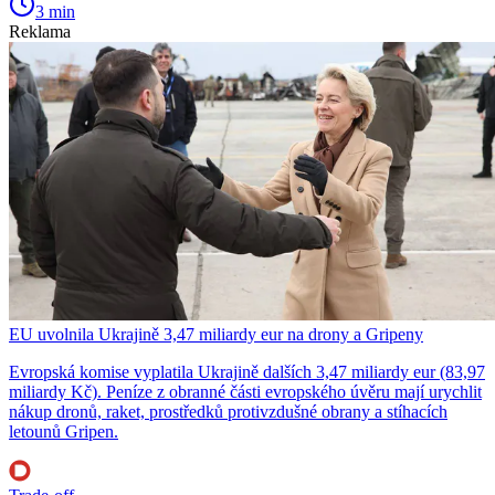
3 min
Reklama
EU uvolnila Ukrajině 3,47 miliardy eur na drony a Gripeny
Evropská komise vyplatila Ukrajině dalších 3,47 miliardy eur (83,97
miliardy Kč). Peníze z obranné části evropského úvěru mají urychlit
nákup dronů, raket, prostředků protivzdušné obrany a stíhacích
letounů Gripen.