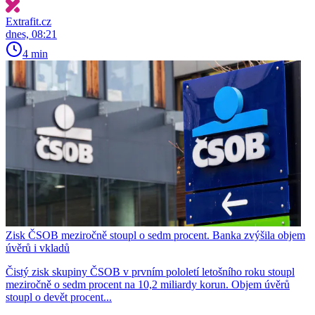
Extrafit.cz
dnes, 08:21
4 min
Zisk ČSOB meziročně stoupl o sedm procent. Banka zvýšila objem
úvěrů i vkladů
Čistý zisk skupiny ČSOB v prvním pololetí letošního roku stoupl
meziročně o sedm procent na 10,2 miliardy korun. Objem úvěrů
stoupl o devět procent...