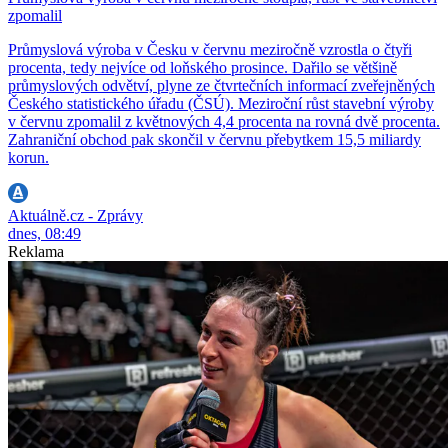
zpomalil
Průmyslová výroba v Česku v červnu meziročně vzrostla o čtyři
procenta, tedy nejvíce od loňského prosince. Dařilo se většině
průmyslových odvětví, plyne ze čtvrtečních informací zveřejněných
Českého statistického úřadu (ČSÚ). Meziroční růst stavební výroby
v červnu zpomalil z květnových 4,4 procenta na rovná dvě procenta.
Zahraniční obchod pak skončil v červnu přebytkem 15,5 miliardy
korun.
Aktuálně.cz - Zprávy
dnes, 08:49
Reklama