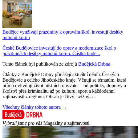
Budějce využívají prázdniny k opravám škol, investují desítky
milionů korun
České Budějovice investují do oprav a modernizace škol o
prázdninách desítky milionů korun. Částka bude...
Tento článek byl publikován ze zdrojů
Budějcká Drbna
Články z Budějcké Drbny přinášejí aktuální dění z Českých
Budějovic a celého Jihočeského kraje. Věnují se tématům, která
přímo ovlivňují život místních obyvatel – od politiky, dopravy a
školství přes kriminalitu až po kulturu, sport a každodenní
zajímavosti z regionu. Obsah je čtivý, svižný a...
Všechny články tohoto autora →
Vybrali jsme pro vás
Magazíny a zajímavosti