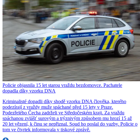
Policie objasnila 15 let starou vraždu bezdomovce. Pachatele
dopadla díky vzorku DNA
Kriminalisté dopadli díky shodě vzorku DNA člověka, kterého
podezírají z vraždy muže spáchané před 15 lety v Praze.
Podezřelého Čecha zadrželi ve Středočeském kraji. Za vraždu
spáchanou zvlášť surovým a trýznivým způsobem mu hrozí 15 až
20 let vězení, k činu se nepřiznal. Soud ho poslal do vazby. Policie o
tom ve čtvrtek informovala v tiskové zprávě.