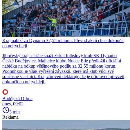
Kraj nabízí za Dynamo 32,55 milionu. Převod akcií chce dokončit
co nejrychleji
Jihočeský kraj se stále snaží získat fotbslový klub SK Dynamo
České Budějovice. Majitelce klubu Nnece Ede předložil oficiální
nabídku na odkup většinového podílu za 32,55 milionu korun.
Podmínkou je však vyřešení závazků, které má klub vůči své
současné vlastnici. Kraj zároveň deklaruje, že je připraven převzetí
dokončit co nejrychleji.
Budějcká Drbna
dnes, 09:02
3 min
Reklama