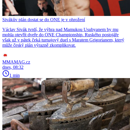
Sivákův plán dostat se do ONE je v ohrožení
Václav Sivák tvrdí, že výhra nad Mamukou Usubyanem by mu
mohla otevřít dveře do ONE Championship. Ruského postojáře
však už v pátek čeká turnajový duel s Maratem Grigorianem, který
může český plán výrazně zkomplikovat.
MMAMAG.cz
dnes, 08:32
1 min