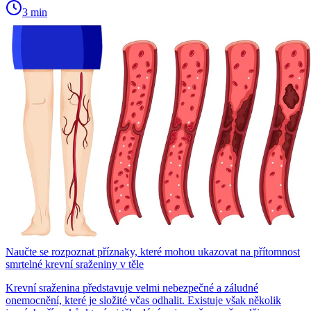
3 min
Naučte se rozpoznat příznaky, které mohou ukazovat na přítomnost
smrtelné krevní sraženiny v těle
Krevní sraženina představuje velmi nebezpečné a záludné
onemocnění, které je složité včas odhalit. Existuje však několik