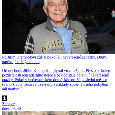
Po Jiřím Krampolovi zůstal pokojík i nevyřešené závazky. Dluhy
narůstají každým dnem
Od odchodu Jiřího Krampola uplynul více než rok. Přesto se kolem
pozůstalosti legendárního herce a baviče stále objevují nevyřešené
otázky. Pokoj v pečovatelském domě, kde prožil poslední měsíce
svého života, zůstává uzavřený a náklady spojené s jeho pobytem
dál narůstají.
Žena.cz
dnes, 08:30