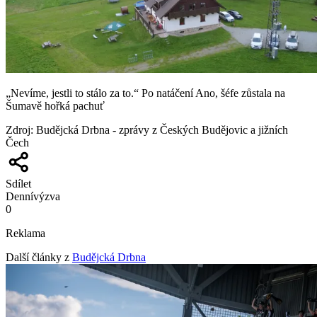
„Nevíme, jestli to stálo za to.“ Po natáčení Ano, šéfe zůstala na
Šumavě hořká pachuť
Zdroj
:
Budějcká Drbna - zprávy z Českých Budějovic a jižních
Čech
Sdílet
Denní
výzva
0
Reklama
Další články z
Budějcká Drbna