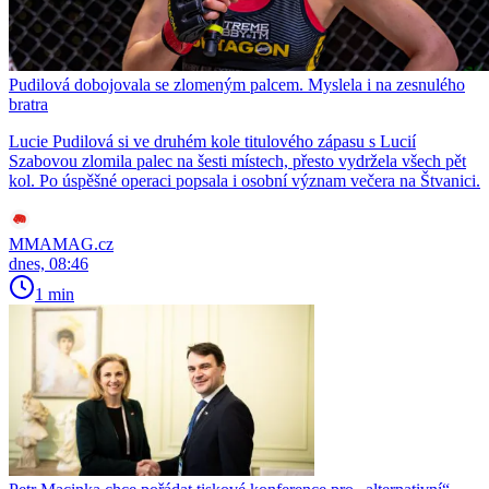
Pudilová dobojovala se zlomeným palcem. Myslela i na zesnulého
bratra
Lucie Pudilová si ve druhém kole titulového zápasu s Lucií
Szabovou zlomila palec na šesti místech, přesto vydržela všech pět
kol. Po úspěšné operaci popsala i osobní význam večera na Štvanici.
MMAMAG.cz
dnes, 08:46
1 min