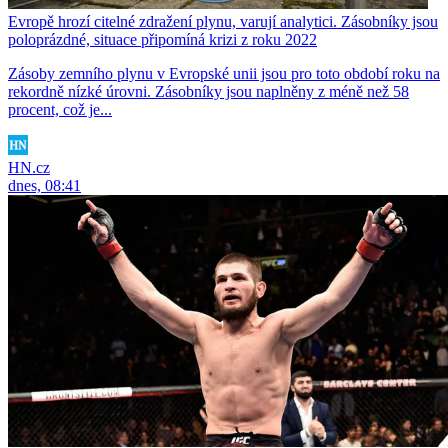
Evropě hrozí citelné zdražení plynu, varují analytici. Zásobníky jsou
poloprázdné, situace připomíná krizi z roku 2022
Zásoby zemního plynu v Evropské unii jsou pro toto období roku na
rekordně nízké úrovni. Zásobníky jsou naplněny z méně než 58
procent, což je...
HN.cz
dnes, 08:41