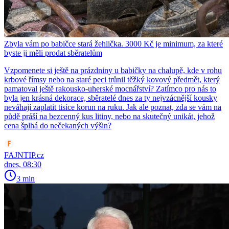
Zbyla vám po babičce stará žehlička. 3000 Kč je minimum, za které
byste ji měli prodat sběratelům
Vzpomenete si ještě na prázdniny u babičky na chalupě, kde v rohu
krbové římsy nebo na staré peci trůnil těžký kovový předmět, který
pamatoval ještě rakousko-uherské mocnářství? Zatímco pro nás to
byla jen krásná dekorace, sběratelé dnes za ty nejvzácnější kousky
neváhají zaplatit tisíce korun na ruku. Jak ale poznat, zda se vám na
půdě práší na bezcenný kus litiny, nebo na skutečný unikát, jehož
cena šplhá do nečekaných výšin?
FAJNTIP.cz
dnes, 08:30
3 min