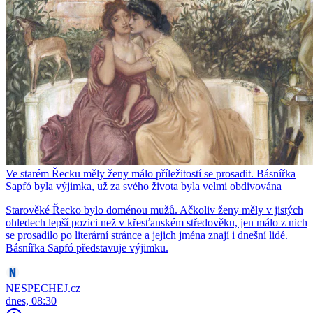
Ve starém Řecku měly ženy málo příležitostí se prosadit. Básnířka
Sapfó byla výjimka, už za svého života byla velmi obdivována
Starověké Řecko bylo doménou mužů. Ačkoliv ženy měly v jistých
ohledech lepší pozici než v křesťanském středověku, jen málo z nich
se prosadilo po literární stránce a jejich jména znají i dnešní lidé.
Básnířka Sapfó představuje výjimku.
NESPECHEJ.cz
dnes, 08:30