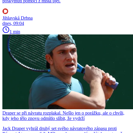
poskytnutí pomoci z místa ujel.
Jihlavská Drbna
dnes, 09:04
1 min
Draper se při návratu rozplakal. Nešlo jen o porážku, ale o chvíli,
kdy jeho tělo znovu odmítlo slíbit, že vydrží
Jack Draper vyhrál druhý set svého návratového zápasu proti