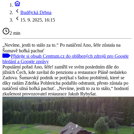
Budějcká Drbna
15. 9. 2025, 16:15
2 min
„Nevíme, jestli to stálo za to.“ Po natáčení Ano, šéfe zůstala na
Šumavě hořká pachuť
Přidejte si obsah Centrum.cz do oblíbených zdrojů pro Google
hledání a Google zprávy
Populární pořad Ano, šéfe! zamířil ve svém posledním díle do
jižních Čech, kde zavítal do penzionu a restaurace Pláně nedaleko
Zadova. Šumavský podnik se potýkal s řadou problémů, které se
díky radám Zdeňka Pohlreicha podařilo odstranit, přesto zůstala po
natáčení silná hořká pachuť. „Nevíme, jestli to za to stálo,“ hodnotí
zkušenost provozovatel restaurace Jakub Rybyšar.