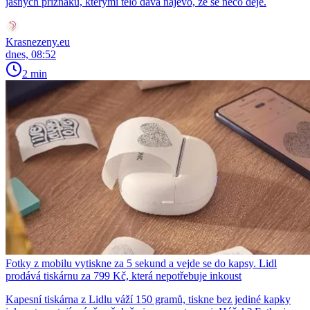
jasných příznaků, kterými tělo dává najevo, že se něco děje.
Krasnezeny.eu
dnes, 08:52
2 min
Fotky z mobilu vytiskne za 5 sekund a vejde se do kapsy. Lidl
prodává tiskárnu za 799 Kč, která nepotřebuje inkoust
Kapesní tiskárna z Lidlu váží 150 gramů, tiskne bez jediné kapky