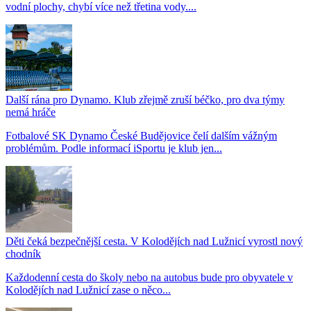
vodní plochy, chybí více než třetina vody....
Další rána pro Dynamo. Klub zřejmě zruší béčko, pro dva týmy
nemá hráče
Fotbalové SK Dynamo České Budějovice čelí dalším vážným
problémům. Podle informací iSportu je klub jen...
Děti čeká bezpečnější cesta. V Kolodějích nad Lužnicí vyrostl nový
chodník
Každodenní cesta do školy nebo na autobus bude pro obyvatele v
Kolodějích nad Lužnicí zase o něco...