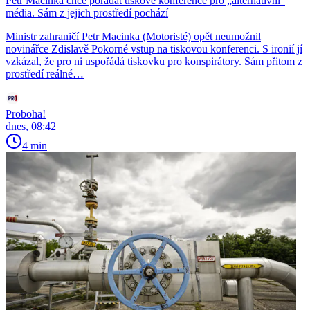
Petr Macinka chce pořádat tiskové konference pro „alternativní“
média. Sám z jejich prostředí pochází
Ministr zahraničí Petr Macinka (Motoristé) opět neumožnil
novinářce Zdislavě Pokorné vstup na tiskovou konferenci. S ironií jí
vzkázal, že pro ni uspořádá tiskovku pro konspirátory. Sám přitom z
prostředí reálné…
Proboha!
dnes, 08:42
4 min