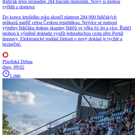
Řidičák letos propadne 284 tisícům motoristů. Nový si mohou
vyřídit z domova
Do konce letošního roku skončí platnost 284 000 řidičských
průkazů napříč celou Českou republikou. Nejvíce se nutnost
výměny řidičáku dotkne skupiny řidičů ve věku 61 let a více. Řidiči
mohou k výměně dokladu využít jednoduchou cestu přes Portál
dopravy. Elektronické podání žádosti o nový doklad je rychlé a
bezpečné.
Plzeňská Drbna
dnes, 09:02
1 min