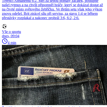
Térenci Atmanemu 6:2. Měl za sebou pomalý začátek, postupně
našel rytmus a na chvíli připomněl hráče, který se dokázal dostat až
na čtvrté místo světového žebříčku. Ve třetím setu však jeho výkon
znovu odešel. Brit ztrácel sílu při servisu, za stavu 1:4 se během
přestávky rozplakal a nakonec prohrál 3:6, 6:2, 2:6.
Vše o sportu
dnes, 09:04
4 min