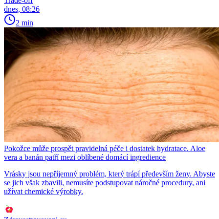
Trade-off
dnes, 08:26
2 min
Pokožce může prospět pravidelná péče i dostatek hydratace. Aloe
vera a banán patří mezi oblíbené domácí ingredience
Vrásky jsou nepříjemný problém, který trápí především ženy. Abyste
se jich však zbavili, nemusíte podstupovat náročné procedury, ani
užívat chemické výrobky.