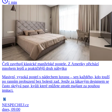
1 min
Češi zavrhují klasické manželské postele. Z Ameriky přichází
mnohem lepší a praktičtější druh nábytku
Masivní, vysoká postel s nádechem luxusu – sen každého, kdo touží
po ranním probuzení bez bolesti zad. Jenže za lákavým designem se
často skrývá past, kvůli které můžete utratit majlant za pouhou
imitaci.
NESPECHEJ.cz
dnes, 09:00