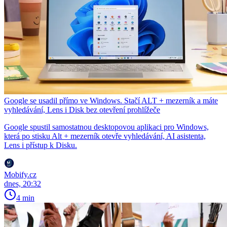
Google se usadil přímo ve Windows. Stačí ALT + mezerník a máte
vyhledávání, Lens i Disk bez otevření prohlížeče
Google spustil samostatnou desktopovou aplikaci pro Windows,
která po stisku Alt + mezerník otevře vyhledávání, AI asistenta,
Lens i přístup k Disku.
Mobify.cz
dnes, 20:32
4 min