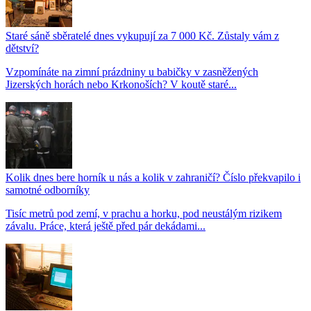
Staré sáně sběratelé dnes vykupují za 7 000 Kč. Zůstaly vám z
dětství?
Vzpomínáte na zimní prázdniny u babičky v zasněžených
Jizerských horách nebo Krkonoších? V koutě staré...
Kolik dnes bere horník u nás a kolik v zahraničí? Číslo překvapilo i
samotné odborníky
Tisíc metrů pod zemí, v prachu a horku, pod neustálým rizikem
závalu. Práce, která ještě před pár dekádami...