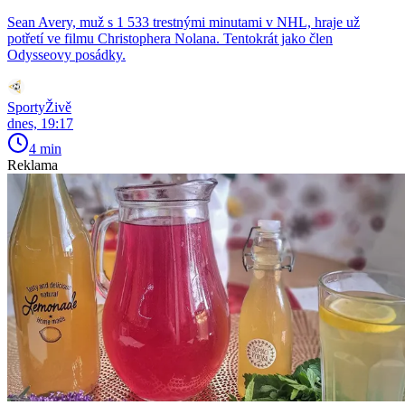
Sean Avery, muž s 1 533 trestnými minutami v NHL, hraje už
potřetí ve filmu Christophera Nolana. Tentokrát jako člen
Odysseovy posádky.
SportyŽivě
dnes, 19:17
4 min
Reklama