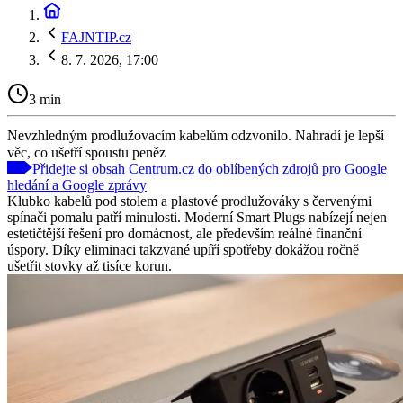
FAJNTIP.cz
8. 7. 2026, 17:00
3 min
Nevzhledným prodlužovacím kabelům odzvonilo. Nahradí je lepší
věc, co ušetří spoustu peněz
Přidejte si obsah Centrum.cz do oblíbených zdrojů pro Google
hledání a Google zprávy
Klubko kabelů pod stolem a plastové prodlužováky s červenými
spínači pomalu patří minulosti. Moderní Smart Plugs nabízejí nejen
estetičtější řešení pro domácnost, ale především reálné finanční
úspory. Díky eliminaci takzvané upíří spotřeby dokážou ročně
ušetřit stovky až tisíce korun.