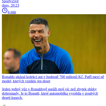
SportyŽivě
dnes, 20:23
4 min
Ronaldo ukázal kolekci aut v hodnotě 700 milionů Kč. Patří mezi ně
model, kterých vzniklo jen deset
Jeden jediný vůz v Ronaldově garáži stojí víc než zbytek sbírky
dohromady. Je to Bugatti, které automobilka vyrobila v pouhých
deseti kusech.