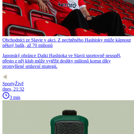
Obchodníci ze Slavie v akci. Z nechtěného Hashioky může kápnout
pěkný balík, až 70 milionů
Japonský obránce Daiki Hashioka ve Slavii sportovně neuspěl,
přesto z něj klub může vytěžit desítky milionů korun díky
promyšlené smluvní strategii.
SportyŽivě
dnes, 21:32
3 min