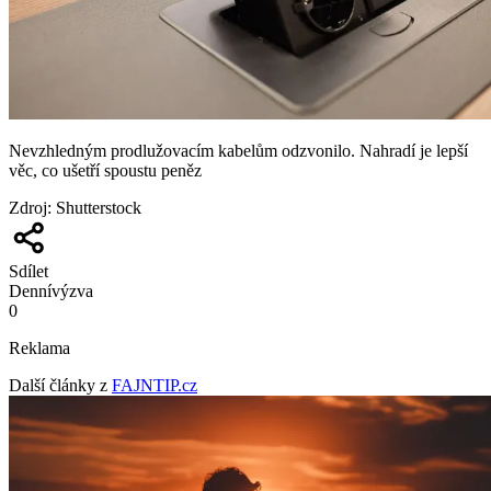
Nevzhledným prodlužovacím kabelům odzvonilo. Nahradí je lepší
věc, co ušetří spoustu peněz
Zdroj
:
Shutterstock
Sdílet
Denní
výzva
0
Reklama
Další články z
FAJNTIP.cz