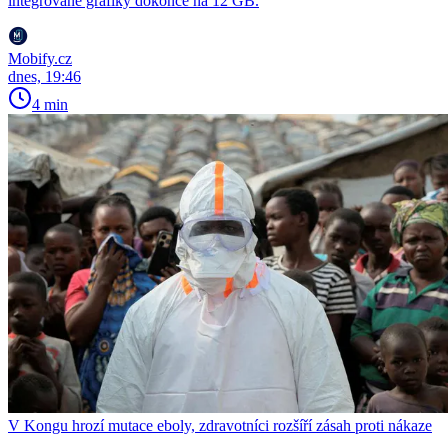
integrované grafiky dokonce na 12 GB.
Mobify.cz
dnes, 19:46
4 min
V Kongu hrozí mutace eboly, zdravotníci rozšíří zásah proti nákaze