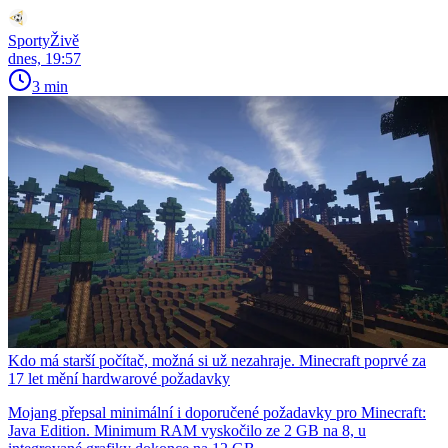
SportyŽivě
dnes, 19:57
3 min
Kdo má starší počítač, možná si už nezahraje. Minecraft poprvé za
17 let mění hardwarové požadavky
Mojang přepsal minimální i doporučené požadavky pro Minecraft:
Java Edition. Minimum RAM vyskočilo ze 2 GB na 8, u