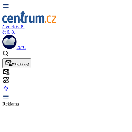
čtvrtek 6. 8.
čt 6. 8.
26°C
Přihlášení
Reklama