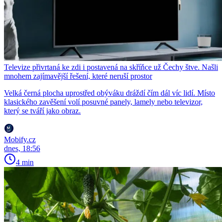
Televize přivrtaná ke zdi i postavená na skříňce už Čechy štve. Našli
mnohem zajímavější řešení, které neruší prostor
Velká černá plocha uprostřed obýváku dráždí čím dál víc lidí. Místo
klasického zavěšení volí posuvné panely, lamely nebo televizor,
který se tváří jako obraz.
Mobify.cz
dnes, 18:56
4 min