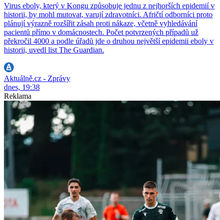
Virus eboly, který v Kongu způsobuje jednu z nejhorších epidemií v
historii, by mohl mutovat, varují zdravotníci. Afričtí odborníci proto
plánují výrazně rozšířit zásah proti nákaze, včetně vyhledávání
pacientů přímo v domácnostech. Počet potvrzených případů už
překročil 4000 a podle úřadů jde o druhou největší epidemii eboly v
historii, uvedl list The Guardian.
Aktuálně.cz - Zprávy
dnes, 19:38
Reklama