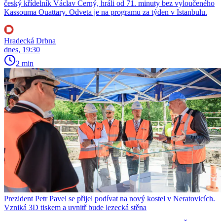
český křídelník Václav Černý, hráli od 71. minuty bez vyloučeného
Kassouma Ouattary. Odveta je na programu za týden v Istanbulu.
Hradecká Drbna
dnes, 19:30
2 min
Prezident Petr Pavel se přijel podívat na nový kostel v Neratovicích.
Vzniká 3D tiskem a uvnitř bude lezecká stěna