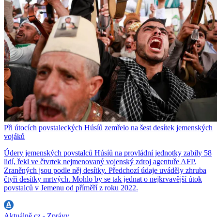
Při útocích povstaleckých Húsíů zemřelo na šest desítek jemenských
vojáků
Údery jemenských povstalců Húsíů na provládní jednotky zabily 58
lidí, řekl ve čtvrtek nejmenovaný vojenský zdroj agentuře AFP.
Zraněných jsou podle něj desítky. Předchozí údaje uváděly zhruba
čtyři desítky mrtvých. Mohlo by se tak jednat o nejkrvavější útok
povstalců v Jemenu od příměří z roku 2022.
Aktuálně.cz - Zprávy