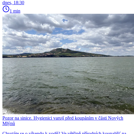
dnes, 18:30
1 min
Pozor na sinice. Hygienici varují před koupáním v části Nových
Mlýnů
Chystáte se o víkendu k vodě? Ve většině přírodních koupališť na