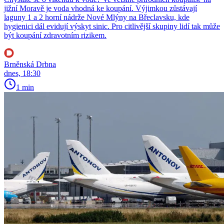
jižní Moravě je voda vhodná ke koupání. Výjimkou zůstávají
laguny 1 a 2 horní nádrže Nové Mlýny na Břeclavsku, kde
hygienici dál evidují výskyt sinic. Pro citlivější skupiny lidí tak může
být koupání zdravotním rizikem.
Brněnská Drbna
dnes, 18:30
1 min