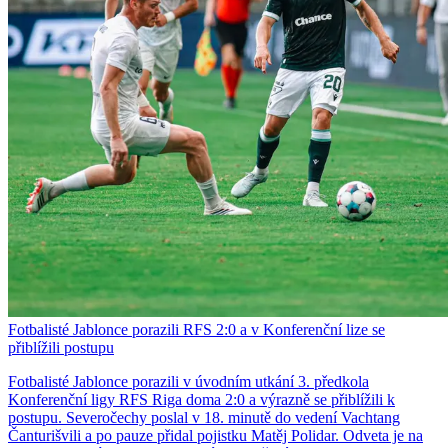
Fotbalisté Jablonce porazili RFS 2:0 a v Konferenční lize se
přiblížili postupu
Fotbalisté Jablonce porazili v úvodním utkání 3. předkola
Konferenční ligy RFS Riga doma 2:0 a výrazně se přiblížili k
postupu. Severočechy poslal v 18. minutě do vedení Vachtang
Čanturišvili a po pauze přidal pojistku Matěj Polidar. Odveta je na