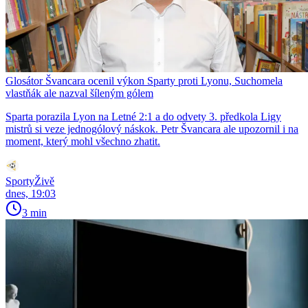
Glosátor Švancara ocenil výkon Sparty proti Lyonu, Suchomela
vlastňák ale nazval šíleným gólem
Sparta porazila Lyon na Letné 2:1 a do odvety 3. předkola Ligy
mistrů si veze jednogólový náskok. Petr Švancara ale upozornil i na
moment, který mohl všechno zhatit.
SportyŽivě
dnes, 19:03
3 min