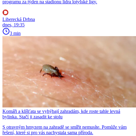
programu za týden na stadionu lídra lotyšské ligy.
Liberecká Drbna
dnes, 19:35
3 min
Komáři a klíšťata se vyhýbají zahradám, kde roste tahle levná
bylinka. Stačí ji zasadit ke stolu
S otravným hmyzem na zahradě se smířit nemusíte. Pomůže vám
řešení, které si pro vás nachystala sama příroda.