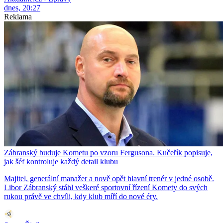
dnes, 20:27
Reklama
Zábranský buduje Kometu po vzoru Fergusona. Kučeřík popisuje,
jak šéf kontroluje každý detail klubu
Majitel, generální manažer a nově opět hlavní trenér v jedné osobě.
Libor Zábranský stáhl veškeré sportovní řízení Komety do svých
rukou právě ve chvíli, kdy klub míří do nové éry.