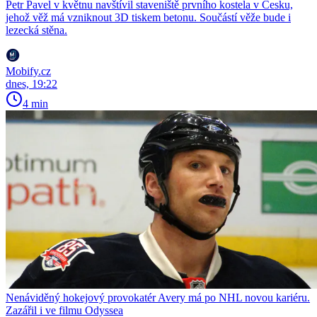
Petr Pavel v květnu navštívil staveniště prvního kostela v Česku,
jehož věž má vzniknout 3D tiskem betonu. Součástí věže bude i
lezecká stěna.
Mobify.cz
dnes, 19:22
4 min
Nenáviděný hokejový provokatér Avery má po NHL novou kariéru.
Zazářil i ve filmu Odyssea