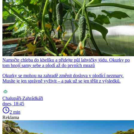
Namočte chleba do kbelíku a přidejte půl lahvičky jódu. Okurky po
tom hnojí samy sebe a plodí až do prvních mrazů
Okurky se mohou na zahradě změnit doslova v plodící nezmary.
Musíte je jen správně vyživit – a pak už se jen těšit z výsledků.
Chalupáři-Zahrádkáři
dnes, 18:45
2 min
Reklama