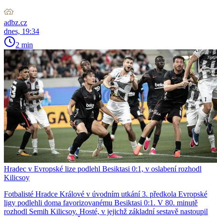
adbz.cz
dnes, 19:34
2 min
Hradec v Evropské lize podlehl Besiktasi 0:1, v oslabení rozhodl
Kilicsoy
Fotbalisté Hradce Králové v úvodním utkání 3. předkola Evropské
ligy podlehli doma favorizovanému Besiktasi 0:1. V 80. minutě
rozhodl Semih Kilicsoy. Hosté, v jejichž základní sestavě nastoupil