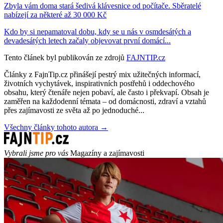
Zbyla vám doma stará šedivá klávesnice od počítače. Sběratelé
nabízejí za některé až 30 000 Kč
Kdo by si nepamatoval dobu, kdy se u nás v osmdesátých a
devadesátých letech začaly objevovat první domácí...
Tento článek byl publikován ze zdrojů
FAJNTIP.cz
Články z FajnTip.cz přinášejí pestrý mix užitečných informací,
životních vychytávek, inspirativních postřehů i oddechového
obsahu, který čtenáře nejen pobaví, ale často i překvapí. Obsah je
zaměřen na každodenní témata – od domácnosti, zdraví a vztahů
přes zajímavosti ze světa až po jednoduché...
Všechny články tohoto autora →
Vybrali jsme pro vás
Magazíny a zajímavosti