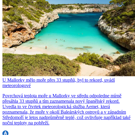
U Mallorky mělo moře přes 33 stupňů, byl to rekord, uvádí
meteorologové
Povrchová teplota moře u Mallorky ve středu odpoledne mírně
přesáhla 33 stupňů a tím zaznamenala nový španělský rekord.
Uvedla to ve čtvrtek meteorologická služba Aemet, která
poznamenala, že moře v okolí Baleárských ostrovů a v západním
Středomoří je letos nadprůměrně teplé, což ovlivňuje například také
noční teploty na pobřeží.