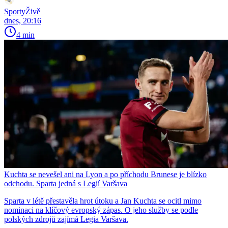
SportyŽivě
dnes, 20:16
4 min
Kuchta se nevešel ani na Lyon a po příchodu Brunese je blízko
odchodu. Sparta jedná s Legií Varšava
Sparta v létě přestavěla hrot útoku a Jan Kuchta se ocitl mimo
nominaci na klíčový evropský zápas. O jeho služby se podle
polských zdrojů zajímá Legia Varšava.