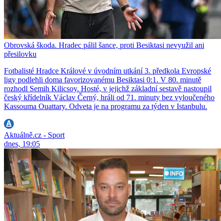
Obrovská škoda. Hradec pálil šance, proti Besiktasi nevyužil ani
přesilovku
Fotbalisté Hradce Králové v úvodním utkání 3. předkola Evropské
ligy podlehli doma favorizovanému Besiktasi 0:1. V 80. minutě
rozhodl Semih Kilicsoy. Hosté, v jejichž základní sestavě nastoupil
český křídelník Václav Černý, hráli od 71. minuty bez vyloučeného
Kassouma Ouattary. Odveta je na programu za týden v Istanbulu.
Aktuálně.cz - Sport
dnes, 19:05