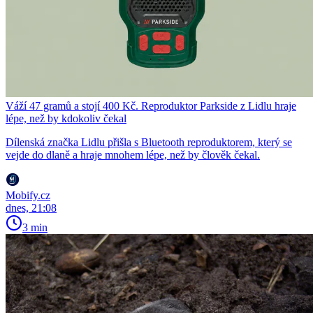
Váží 47 gramů a stojí 400 Kč. Reproduktor Parkside z Lidlu hraje
lépe, než by kdokoliv čekal
Dílenská značka Lidlu přišla s Bluetooth reproduktorem, který se
vejde do dlaně a hraje mnohem lépe, než by člověk čekal.
Mobify.cz
dnes, 21:08
3 min