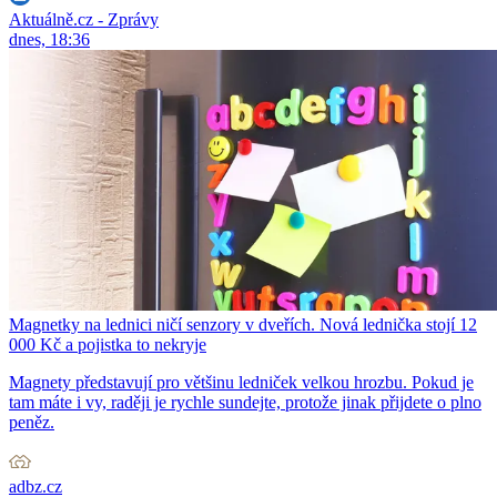
Aktuálně.cz - Zprávy
dnes, 18:36
Magnetky na lednici ničí senzory v dveřích. Nová lednička stojí 12
000 Kč a pojistka to nekryje
Magnety představují pro většinu ledniček velkou hrozbu. Pokud je
tam máte i vy, raději je rychle sundejte, protože jinak přijdete o plno
peněz.
adbz.cz