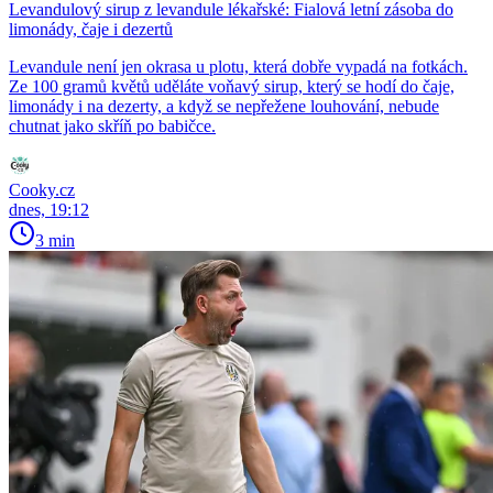
Levandulový sirup z levandule lékařské: Fialová letní zásoba do
limonády, čaje i dezertů
Levandule není jen okrasa u plotu, která dobře vypadá na fotkách.
Ze 100 gramů květů uděláte voňavý sirup, který se hodí do čaje,
limonády i na dezerty, a když se nepřežene louhování, nebude
chutnat jako skříň po babičce.
Cooky.cz
dnes, 19:12
3 min