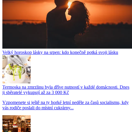
Velký horoskop lásky na srpen: kdo konečně potká svoji lásku
Termoska na zmrzlinu byla dříve nutností v každé domácnosti. Dnes
ji sběratelé vykupují až za 3 000 Kč
Vzpomenete si ještě na ty horké letní neděle za časů socialismu, kdy
vás rodiče poslali do místní cukrárny...