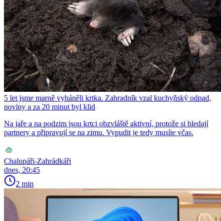
5 let jsme marně vyháněli krtka. Zahradník vzal kuchyňský odpad,
noviny a za 20 minut byl klid
Na jaře a na podzim jsou krtci obzvláště aktivní, protože si hledají
partnery a připravují se na zimu. Vypudit je tedy musíte včas.
Chalupáři-Zahrádkáři
dnes, 20:45
2 min