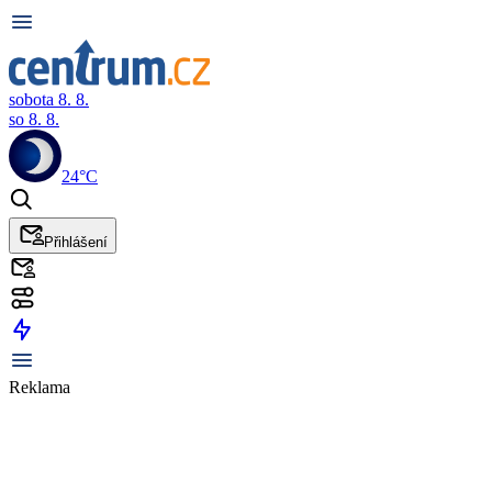
sobota 8. 8.
so 8. 8.
24°C
Přihlášení
Reklama