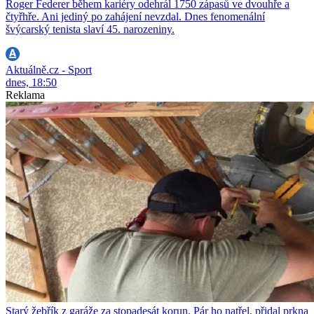
Roger Federer během kariéry odehrál 1750 zápasů ve dvouhře a
čtyřhře. Ani jediný po zahájení nevzdal. Dnes fenomenální
švýcarský tenista slaví 45. narozeniny.
Aktuálně.cz - Sport
dnes, 18:50
Reklama
Starý žebřík z garáže za stopadesát korun. Pár ho natřel, přidal prkna