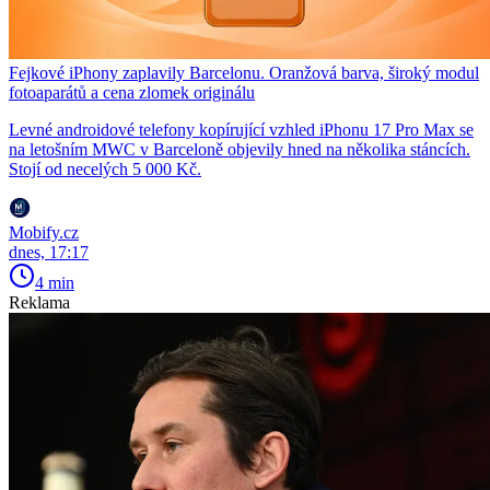
Fejkové iPhony zaplavily Barcelonu. Oranžová barva, široký modul
fotoaparátů a cena zlomek originálu
Levné androidové telefony kopírující vzhled iPhonu 17 Pro Max se
na letošním MWC v Barceloně objevily hned na několika stáncích.
Stojí od necelých 5 000 Kč.
Mobify.cz
dnes, 17:17
4 min
Reklama