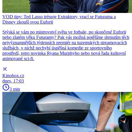
VOD tipy: Ted Lasso trénuje Extraktory, vrací se Futurama a
Disney zkouší svou Euforii
Stýská se vám po mistrovství světa ve fotbale, po skončené Euforii
nebo zlatém věku Futuramy? Pak vás možná potěšíme shrnutím těch
nejvýznamnějších týdenních premiér na tuzemských streamovacích
službách, v nichž nechybí úspěšná komedie ze sportovního
prostředí, retro novinka Ryana Murphyho nebo nová řada kultovní
animované sci-fi.
Kinobox.cz
dnes, 17:03
3 min