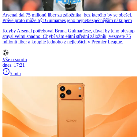
Arsenal dal 75 milionů liber za záložníka, bez kterého by se obešel.
Právě proto může být Guimarães jeho nejnebezpečnějším nákupem
Kdyby Arsenal potřeboval Bruna Guimarãese, dával by jeho přestup
smysl velmi snadno. Chybí vám elitní střední záložník, vezmete 75
milionů liber a koupíte jednoho z nejlepších v Premier League.
Vše o sportu
dnes, 17:21
5 min