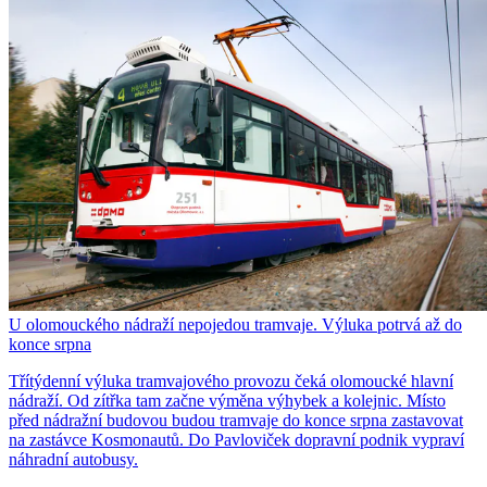
U olomouckého nádraží nepojedou tramvaje. Výluka potrvá až do
konce srpna
Třítýdenní výluka tramvajového provozu čeká olomoucké hlavní
nádraží. Od zítřka tam začne výměna výhybek a kolejnic. Místo
před nádražní budovou budou tramvaje do konce srpna zastavovat
na zastávce Kosmonautů. Do Pavloviček dopravní podnik vypraví
náhradní autobusy.