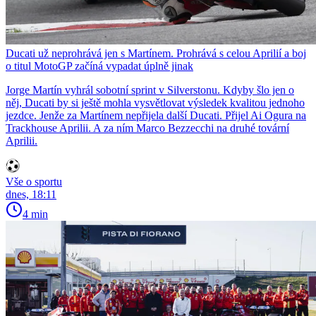
Ducati už neprohrává jen s Martínem. Prohrává s celou Aprilií a boj
o titul MotoGP začíná vypadat úplně jinak
Jorge Martín vyhrál sobotní sprint v Silverstonu. Kdyby šlo jen o
něj, Ducati by si ještě mohla vysvětlovat výsledek kvalitou jednoho
jezdce. Jenže za Martínem nepřijela další Ducati. Přijel Ai Ogura na
Trackhouse Aprilii. A za ním Marco Bezzecchi na druhé tovární
Aprilii.
Vše o sportu
dnes, 18:11
4 min