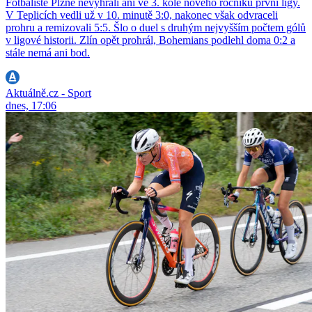
Fotbalisté Plzně nevyhráli ani ve 3. kole nového ročníku první ligy.
V Teplicích vedli už v 10. minutě 3:0, nakonec však odvraceli
prohru a remizovali 5:5. Šlo o duel s druhým nejvyšším počtem gólů
v ligové historii. Zlín opět prohrál, Bohemians podlehl doma 0:2 a
stále nemá ani bod.
Aktuálně.cz - Sport
dnes, 17:06