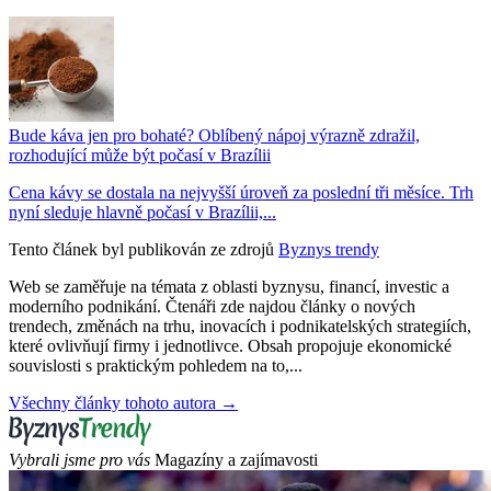
Bude káva jen pro bohaté? Oblíbený nápoj výrazně zdražil,
rozhodující může být počasí v Brazílii
Cena kávy se dostala na nejvyšší úroveň za poslední tři měsíce. Trh
nyní sleduje hlavně počasí v Brazílii,...
Tento článek byl publikován ze zdrojů
Byznys trendy
Web se zaměřuje na témata z oblasti byznysu, financí, investic a
moderního podnikání. Čtenáři zde najdou články o nových
trendech, změnách na trhu, inovacích i podnikatelských strategiích,
které ovlivňují firmy i jednotlivce. Obsah propojuje ekonomické
souvislosti s praktickým pohledem na to,...
Všechny články tohoto autora →
Vybrali jsme pro vás
Magazíny a zajímavosti