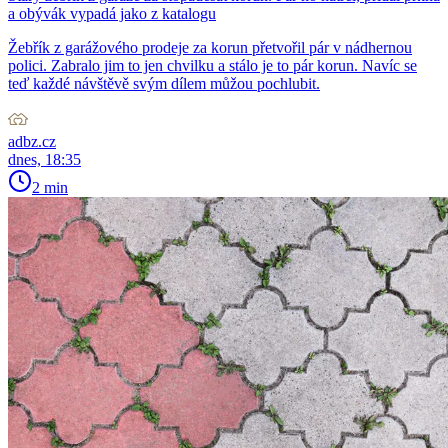
a obývák vypadá jako z katalogu
Žebřík z garážového prodeje za korun přetvořil pár v nádhernou
polici. Zabralo jim to jen chvilku a stálo je to pár korun. Navíc se
teď každé návštěvě svým dílem můžou pochlubit.
adbz.cz
dnes, 18:35
2 min