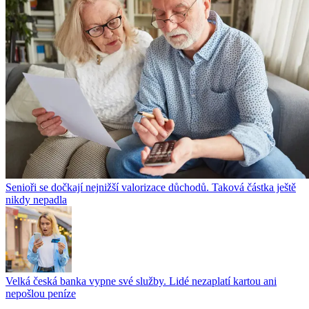
Senioři se dočkají nejnižší valorizace důchodů. Taková částka ještě
nikdy nepadla
Velká česká banka vypne své služby. Lidé nezaplatí kartou ani
nepošlou peníze