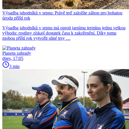
Výsadba jahodníků v srpnu: Právě teď založíte záhon pro bohatou
úrodu příští rok
Výsadba jahodníků v srpnu má oproti jarnímu termínu jednu velkou
výhodu: rostliny získají dostatek času k zakořenění. Díky tomu
mohou příští rok vytvořit silné trsy …
Planeta zahrady
dnes, 17:05
3 min