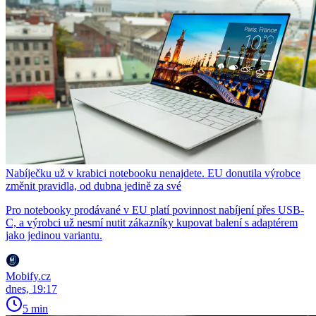
Nabíječku už v krabici notebooku nenajdete. EU donutila výrobce
změnit pravidla, od dubna jedině za své
Pro notebooky prodávané v EU platí povinnost nabíjení přes USB-
C, a výrobci už nesmí nutit zákazníky kupovat balení s adaptérem
jako jedinou variantu.
Mobify.cz
dnes, 19:17
5 min