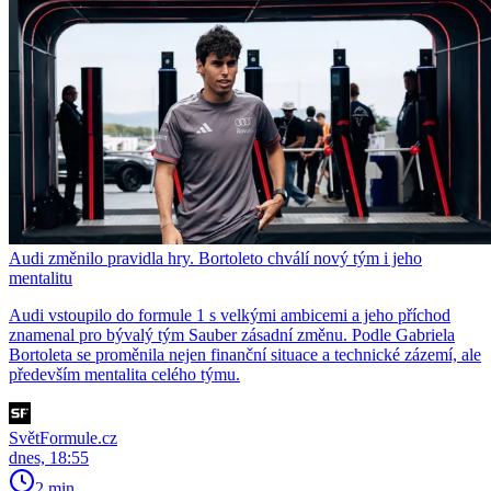
Audi změnilo pravidla hry. Bortoleto chválí nový tým i jeho
mentalitu
Audi vstoupilo do formule 1 s velkými ambicemi a jeho příchod
znamenal pro bývalý tým Sauber zásadní změnu. Podle Gabriela
Bortoleta se proměnila nejen finanční situace a technické zázemí, ale
především mentalita celého týmu.
SvětFormule.cz
dnes, 18:55
2 min