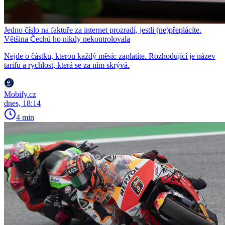
Jedno číslo na faktuře za internet prozradí, jestli (ne)přeplácíte.
Většina Čechů ho nikdy nekontrolovala
Nejde o částku, kterou každý měsíc zaplatíte. Rozhodující je název
tarifu a rychlost, která se za ním skrývá.
Mobify.cz
dnes, 18:14
4 min