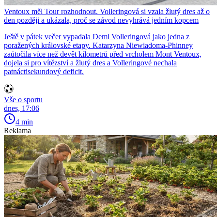
Ventoux měl Tour rozhodnout. Volleringová si vzala žlutý dres až o
den později a ukázala, proč se závod nevyhrává jedním kopcem
Ještě v pátek večer vypadala Demi Volleringová jako jedna z
poražených královské etapy. Katarzyna Niewiadoma-Phinney
zaútočila více než devět kilometrů před vrcholem Mont Ventoux,
dojela si pro vítězství a žlutý dres a Volleringové nechala
patnáctisekundový deficit.
Vše o sportu
dnes, 17:06
4 min
Reklama