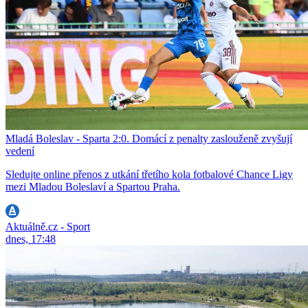
Mladá Boleslav - Sparta 2:0. Domácí z penalty zaslouženě zvyšují
vedení
Sledujte online přenos z utkání třetího kola fotbalové Chance Ligy
mezi Mladou Boleslaví a Spartou Praha.
Aktuálně.cz - Sport
dnes, 17:48