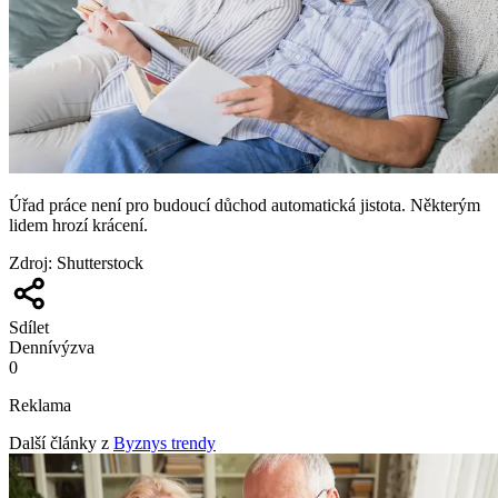
Úřad práce není pro budoucí důchod automatická jistota. Některým
lidem hrozí krácení.
Zdroj
:
Shutterstock
Sdílet
Denní
výzva
0
Reklama
Další články z
Byznys trendy