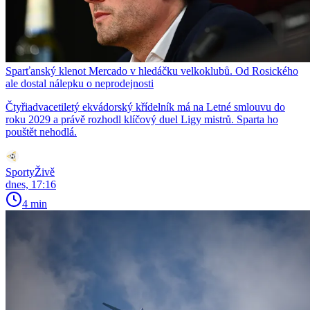
Sparťanský klenot Mercado v hledáčku velkoklubů. Od Rosického
ale dostal nálepku o neprodejnosti
Čtyřiadvacetiletý ekvádorský křídelník má na Letné smlouvu do
roku 2029 a právě rozhodl klíčový duel Ligy mistrů. Sparta ho
pouštět nehodlá.
SportyŽivě
dnes, 17:16
4 min