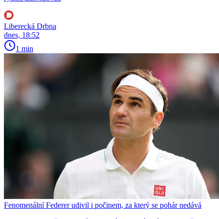
Liberecká Drbna
dnes, 18:52
1 min
Fenomenální Federer udivil i počinem, za který se pohár nedává