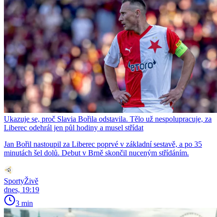
Ukazuje se, proč Slavia Bořila odstavila. Tělo už nespolupracuje, za
Liberec odehrál jen půl hodiny a musel střídat
Jan Bořil nastoupil za Liberec poprvé v základní sestavě, a po 35
minutách šel dolů. Debut v Brně skončil nuceným střídáním.
SportyŽivě
dnes, 19:19
3 min