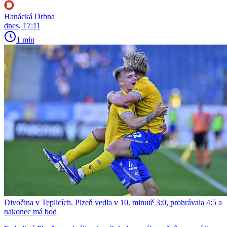
Hanácká Drbna
dnes, 17:11
1 min
Divočina v Teplicích. Plzeň vedla v 10. minutě 3:0, prohrávala 4:5 a
nakonec má bod