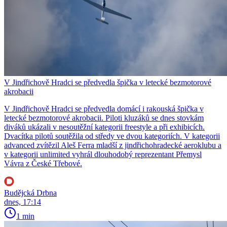
V Jindřichově Hradci se předvedla špička v letecké bezmotorové
akrobacii
V Jindřichově Hradci se předvedla domácí i rakouská špička v
letecké bezmotorové akrobacii. Piloti kluzáků se dnes stovkám
diváků ukázali v nesoutěžní kategorii freestyle a při exhibicích.
Dvacítka pilotů soutěžila od středy ve dvou kategoriích. V kategorii
advanced zvítězil Aleš Ferra mladší z jindřichohradecké aeroklubu a
v kategorii unlimited vyhrál dlouhodobý reprezentant Přemysl
Vávra z České Třebové.
Budějcká Drbna
dnes, 17:14
1 min