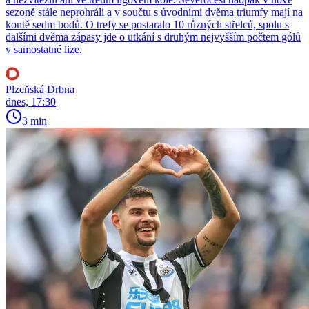
sezoně stále neprohráli a v součtu s úvodními dvěma triumfy mají na
kontě sedm bodů. O trefy se postaralo 10 různých střelců, spolu s
dalšími dvěma zápasy jde o utkání s druhým nejvyšším počtem gólů
v samostatné lize.
Plzeňská Drbna
dnes, 17:30
3 min