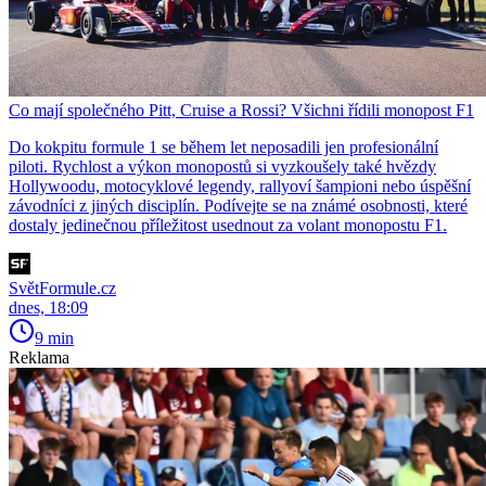
Co mají společného Pitt, Cruise a Rossi? Všichni řídili monopost F1
Do kokpitu formule 1 se během let neposadili jen profesionální
piloti. Rychlost a výkon monopostů si vyzkoušely také hvězdy
Hollywoodu, motocyklové legendy, rallyoví šampioni nebo úspěšní
závodníci z jiných disciplín. Podívejte se na známé osobnosti, které
dostaly jedinečnou příležitost usednout za volant monopostu F1.
SvětFormule.cz
dnes, 18:09
9 min
Reklama