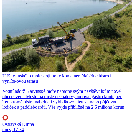
U Karvinského moře stojí nový kontejner. Nabídne bistro i
vyhlídkovou terasu
Vodní nádrž Karvinské moře nabídne svým návštěvníkům nové
občerstvení. Město na místě nechalo vybudovat gastro kontejner.
Ten kromě bistra nabídne i vyhlídkovou terasu nebo půjčovnu
lodiček a paddleboardů. Vše vyjde přibližně na 2,6 milionu korun.
Ostravská Drbna
dnes, 17:34