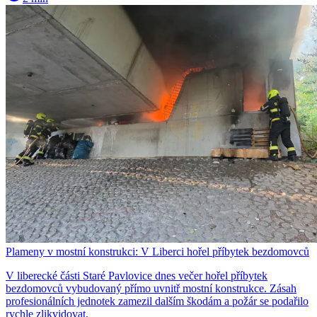
Plameny v mostní konstrukci: V Liberci hořel příbytek bezdomovců
V liberecké části Staré Pavlovice dnes večer hořel příbytek
bezdomovců vybudovaný přímo uvnitř mostní konstrukce. Zásah
profesionálních jednotek zamezil dalším škodám a požár se podařilo
rychle zlikvidovat.