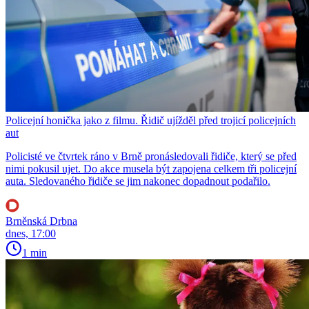
Policejní honička jako z filmu. Řidič ujížděl před trojicí policejních
aut
Policisté ve čtvrtek ráno v Brně pronásledovali řidiče, který se před
nimi pokusil ujet. Do akce musela být zapojena celkem tři policejní
auta. Sledovaného řidiče se jim nakonec dopadnout podařilo.
Brněnská Drbna
dnes, 17:00
1 min