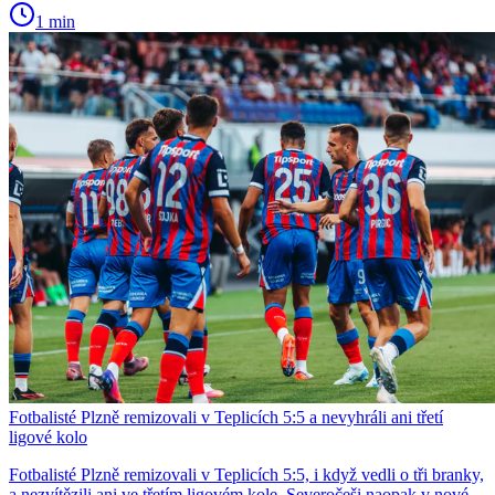
1 min
Fotbalisté Plzně remizovali v Teplicích 5:5 a nevyhráli ani třetí
ligové kolo
Fotbalisté Plzně remizovali v Teplicích 5:5, i když vedli o tři branky,
a nezvítězili ani ve třetím ligovém kole. Severočeši naopak v nové