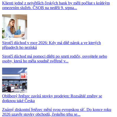
Klienti jedné z největších českých bank by měli počítat s krátkým
omezením služeb. ČSOB na neděli 9. srpna...
Sirotčí důchod v roce 2026: Kdy má dítě nárok a ve kterých
případech ho nezíská
Sirotčí důchod má pomoci dítěti po smrti rodiče, osvojitele nebo
osoby, která ho měla soudně svěřené v...
Oblíbený řetězec zavírá stovky prodejen: Rozsáhlé změny se
dotknou také Česka
Známý diskontní řetězec mění svou evropskou síť. Do konce roku
2026 uzavře stovky obchodů, českého trhu se...