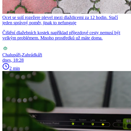
Ocet se solí rozežere plevel mezi dlaždicemi za 12 hodin. Stačí
jeden správný poměr, jinak to nefunguje
Čištění dlažebních kostek například příjezdové cesty nemusí být
velkým problémem. Mnoho prostředků už máte doma.
Chalupáři-Zahrádkáři
dnes, 18:28
2 min