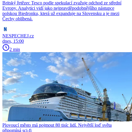
Britský řetězec Tesco podle spekulací zvažuje odchod ze střední
Evropy. Analytici vidí jako nejpravděpodobnějšího nástupce
polskou Biedronku, která už expanduje na Slovensku a je mezi
Čechy oblíbená.
NESPECHEJ.cz
dnes, 15:00
2 min
Plovoucí město má pojmout 80 tisíc lidí. Největší loď světa
připomíná sci-fi