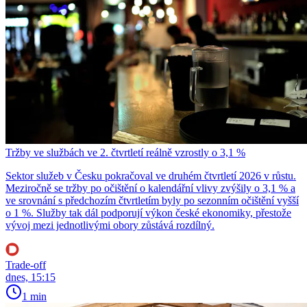
Tržby ve službách ve 2. čtvrtletí reálně vzrostly o 3,1 %
Sektor služeb v Česku pokračoval ve druhém čtvrtletí 2026 v růstu.
Meziročně se tržby po očištění o kalendářní vlivy zvýšily o 3,1 % a
ve srovnání s předchozím čtvrtletím byly po sezonním očištění vyšší
o 1 %. Služby tak dál podporují výkon české ekonomiky, přestože
vývoj mezi jednotlivými obory zůstává rozdílný.
Trade-off
dnes, 15:15
1 min