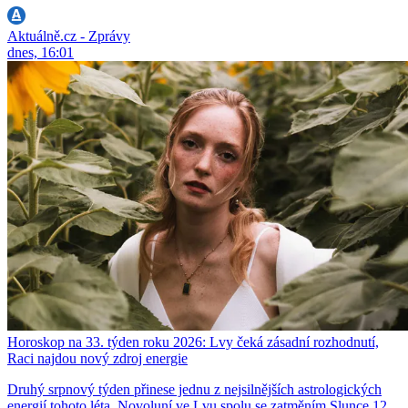
Aktuálně.cz - Zprávy
dnes, 16:01
Horoskop na 33. týden roku 2026: Lvy čeká zásadní rozhodnutí,
Raci najdou nový zdroj energie
Druhý srpnový týden přinese jednu z nejsilnějších astrologických
energií tohoto léta. Novoluní ve Lvu spolu se zatměním Slunce 12.