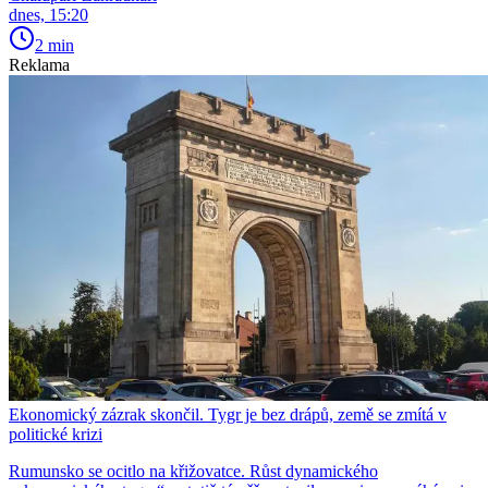
dnes, 15:20
2 min
Reklama
Ekonomický zázrak skončil. Tygr je bez drápů, země se zmítá v
politické krizi
Rumunsko se ocitlo na křižovatce. Růst dynamického