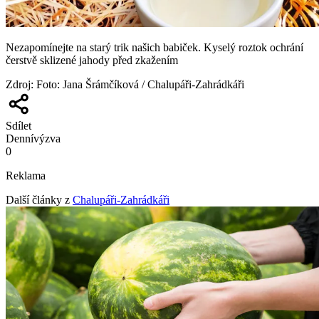
Nezapomínejte na starý trik našich babiček. Kyselý roztok ochrání
čerstvě sklizené jahody před zkažením
Zdroj
:
Foto: Jana Šrámčíková / Chalupáři-Zahrádkáři
Sdílet
Denní
výzva
0
Reklama
Další články z
Chalupáři-Zahrádkáři