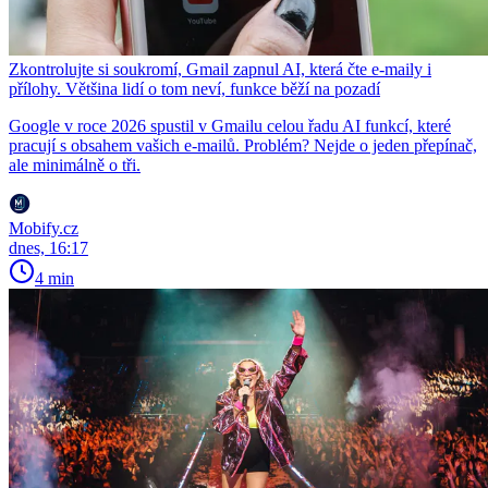
Zkontrolujte si soukromí, Gmail zapnul AI, která čte e-maily i
přílohy. Většina lidí o tom neví, funkce běží na pozadí
Google v roce 2026 spustil v Gmailu celou řadu AI funkcí, které
pracují s obsahem vašich e-mailů. Problém? Nejde o jeden přepínač,
ale minimálně o tři.
Mobify.cz
dnes, 16:17
4 min