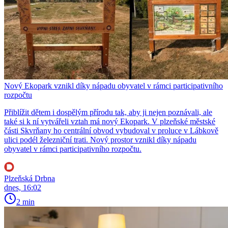
Nový Ekopark vznikl díky nápadu obyvatel v rámci participativního
rozpočtu
Přiblížit dětem i dospělým přírodu tak, aby ji nejen poznávali, ale
také si k ní vytvářeli vztah má nový Ekopark. V plzeňské městské
části Skvrňany ho centrální obvod vybudoval v proluce v Lábkově
ulici podél železniční trati. Nový prostor vznikl díky nápadu
obyvatel v rámci participativního rozpočtu.
Plzeňská Drbna
dnes, 16:02
2 min