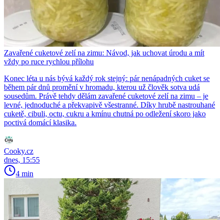
Zavařené cuketové zelí na zimu: Návod, jak uchovat úrodu a mít
vždy po ruce rychlou přílohu
Konec léta u nás bývá každý rok stejný: pár nenápadných cuket se
během pár dnů promění v hromadu, kterou už člověk sotva udá
sousedům. Právě tehdy dělám zavařené cuketové zelí na zimu – je
levné, jednoduché a překvapivě všestranné. Díky hrubě nastrouhané
cuketě, cibuli, octu, cukru a kmínu chutná po odležení skoro jako
poctivá domácí klasika.
Cooky.cz
dnes, 15:55
4 min