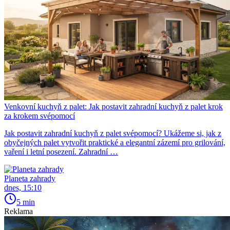
Venkovní kuchyň z palet: Jak postavit zahradní kuchyň z palet krok
za krokem svépomocí
Jak postavit zahradní kuchyň z palet svépomocí? Ukážeme si, jak z
obyčejných palet vytvořit praktické a elegantní zázemí pro grilování,
vaření i letní posezení. Zahradní …
Planeta zahrady
dnes, 15:10
5 min
Reklama