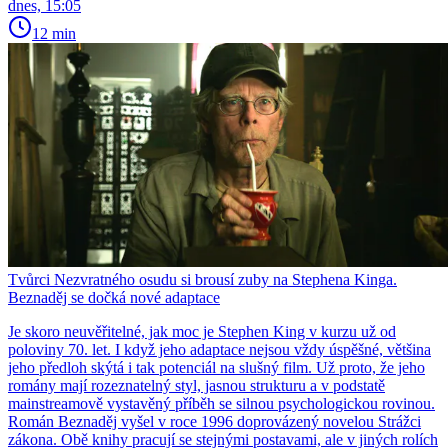
dnes, 15:05
12 min
Tvůrci Nezvratného osudu si brousí zuby na Stephena Kinga.
Beznaděj se dočká nové adaptace
Je skoro neuvěřitelné, jak moc je Stephen King v kurzu už od
poloviny 70. let. I když jeho adaptace nejsou vždy úspěšné, většina
jeho předloh skýtá i tak potenciál na slušný film. Už proto, že jeho
romány mají rozeznatelný styl, jasnou strukturu a v podstatě
mainstreamově vystavěný příběh se silnou psychologickou rovinou.
Román Beznaděj vyšel v roce 1996 doprovázený novelou Strážci
zákona. Obě knihy pracují se stejnými postavami, ale v jiných rolích