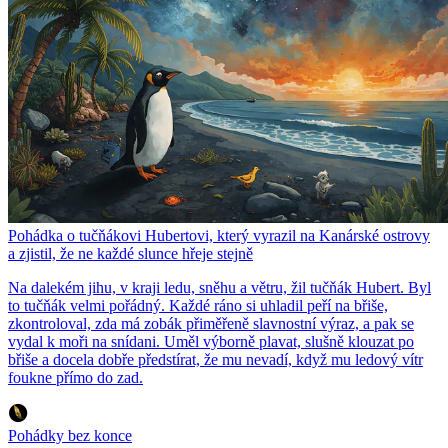
Pohádka o tučňákovi Hubertovi, který vyrazil na Kanárské ostrovy
a zjistil, že ne každé slunce hřeje stejně
Na dalekém jihu, v kraji ledu, sněhu a větru, žil tučňák Hubert. Byl
to tučňák velmi pořádný. Každé ráno si uhladil peří na břiše,
zkontroloval, zda má zobák přiměřeně slavnostní výraz, a pak se
vydal k moři na snídani. Uměl výborně plavat, slušně klouzat po
břiše a docela dobře předstírat, že mu nevadí, když mu ledový vítr
foukne přímo do zad.
Pohádky bez konce