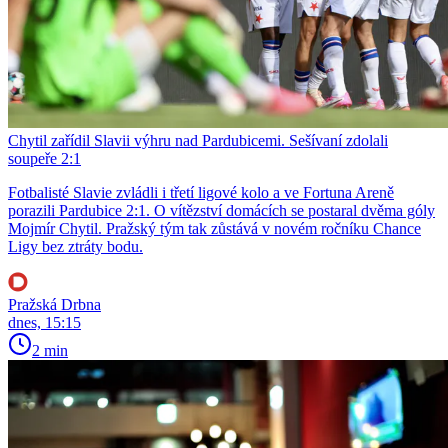
Chytil zařídil Slavii výhru nad Pardubicemi. Sešívaní zdolali
soupeře 2:1
Fotbalisté Slavie zvládli i třetí ligové kolo a ve Fortuna Areně
porazili Pardubice 2:1. O vítězství domácích se postaral dvěma góly
Mojmír Chytil. Pražský tým tak zůstává v novém ročníku Chance
Ligy bez ztráty bodu.
Pražská Drbna
dnes, 15:15
2 min