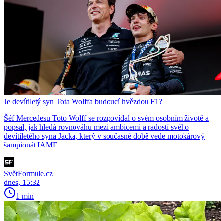
Je devítiletý syn Tota Wolffa budoucí hvězdou F1?
Šéf Mercedesu Toto Wolff se rozpovídal o svém osobním životě a
popsal, jak hledá rovnováhu mezi ambicemi a radostí svého
devítiletého syna Jacka, který v současné době vede motokárový
šampionát IAME.
SvětFormule.cz
dnes, 15:32
1 min