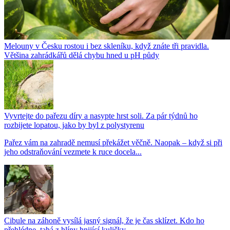
Melouny v Česku rostou i bez skleníku, když znáte tři pravidla.
Většina zahrádkářů dělá chybu hned u pH půdy
Vyvrtejte do pařezu díry a nasypte hrst soli. Za pár týdnů ho
rozbijete lopatou, jako by byl z polystyrenu
Pařez vám na zahradě nemusí překážet věčně. Naopak – když si při
jeho odstraňování vezmete k ruce docela...
Cibule na záhoně vysílá jasný signál, že je čas sklízet. Kdo ho
přehlédne, tahá z hlíny hnijící kuličky