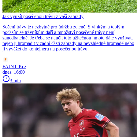
Jak využít posečenou trávu z vaší zahrady
Sečení trávy je nezbytné pro údržbu zeleně. S vlhkým a teplým
počasím se trávníkům daří a množství posečené trávy není
zanedbatelné. Je třeba se naučit tuto užitečnou hmotu dále využívat,
nejen ji hromadit v zadní části zahrady na nevzhledné hromadě nebo
ji vyvážet do kontejneru na posečenou trávu.
FAJNTIP.cz
dnes, 16:00
3 min