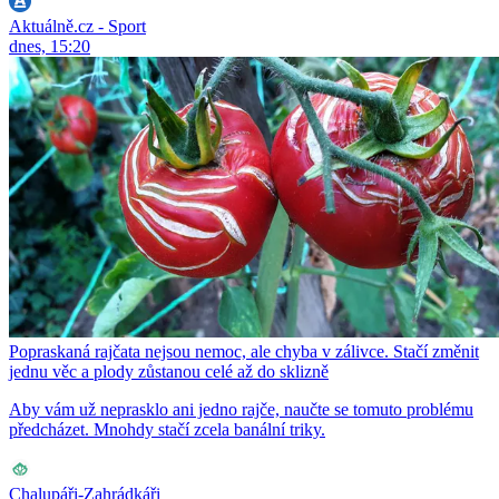
Aktuálně.cz - Sport
dnes, 15:20
Popraskaná rajčata nejsou nemoc, ale chyba v zálivce. Stačí změnit
jednu věc a plody zůstanou celé až do sklizně
Aby vám už neprasklo ani jedno rajče, naučte se tomuto problému
předcházet. Mnohdy stačí zcela banální triky.
Chalupáři-Zahrádkáři