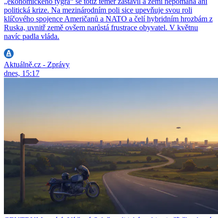
„ekonomického tygra“ se totiž téměř zastavil a zemi nepomáhá ani
politická krize. Na mezinárodním poli sice upevňuje svou roli
klíčového spojence Američanů a NATO a čelí hybridním hrozbám z
Ruska, uvnitř země ovšem narůstá frustrace obyvatel. V květnu
navíc padla vláda.
Aktuálně.cz - Zprávy
dnes, 15:17