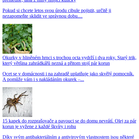
Pokud si chcete letos svou úrodu cibule pojistit, určitě ji
nezapomeňte sklidit ve správnou dobu....
Okurky v hliněném hrnci s trochou octa vydrží i dva roky. Starý trik,
který většina zahrádkářů nezná a přitom stojí pár korun
Ocet se v domácnosti i na zahradě uplatňuje jako skvělý pomocník.
A pomůže vám i s nakládáním okurek –...
15 kapek do rozprašovače a pavouci se do domu nevrátí. Olej za pár
korun je vyžene z každé škvíry i rohu
Díky svým antibakteriálním a antivirovým vlastnostem jsou některé