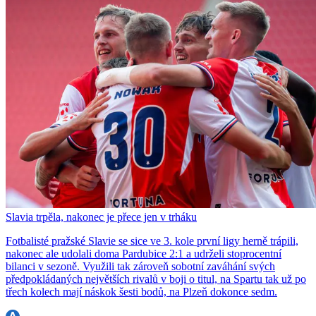
Slavia trpěla, nakonec je přece jen v trháku
Fotbalisté pražské Slavie se sice ve 3. kole první ligy herně trápili,
nakonec ale udolali doma Pardubice 2:1 a udrželi stoprocentní
bilanci v sezoně. Využili tak zároveň sobotní zaváhání svých
předpokládaných největších rivalů v boji o titul, na Spartu tak už po
třech kolech mají náskok šesti bodů, na Plzeň dokonce sedm.