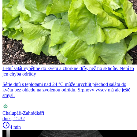
Letní salát vyběhne do květu a zhořkne dřív, než ho sklidíte. Není to
jen chyba odrůdy
Série dnů s teplotami nad 24 °C může urychlit přechod salátu do
květu bez ohledu na zvolenou odrůdu. Srpnový výsev má ale ještě
smysl.
Chalupáři-Zahrádkáři
dnes, 15:32
4 min