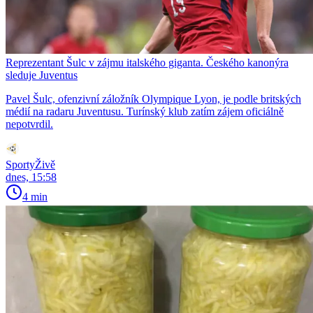
Reprezentant Šulc v zájmu italského giganta. Českého kanonýra
sleduje Juventus
Pavel Šulc, ofenzivní záložník Olympique Lyon, je podle britských
médií na radaru Juventusu. Turínský klub zatím zájem oficiálně
nepotvrdil.
SportyŽivě
dnes, 15:58
4 min