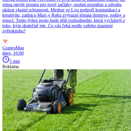
srpna otevře prostor pro nové začátky, osobní proměnu a odvahu
ukázat vlastní schopnosti. Merkur ve Lvu podpoří komunikaci a
kreativitu, zatímco Mars v Raku zvýrazní témata domova, rodiny a
emocí. Tento týden proto bude přát rozhodnutím, která vycházejí z
toho, kým skutečně jste. Co vás čeká podle vašeho znamení
zvěrokruhu?
GrapesMag
dnes, 16:00
5 min
Reklama