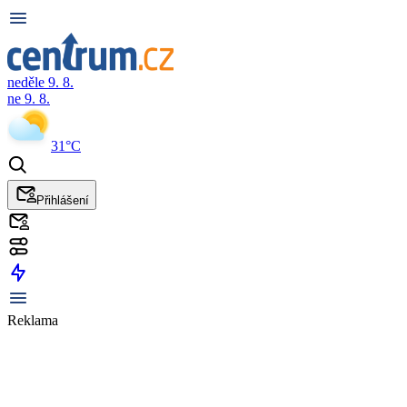
neděle 9. 8.
ne 9. 8.
31°C
Přihlášení
Reklama