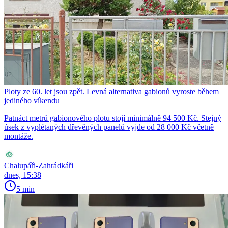
Ploty ze 60. let jsou zpět. Levná alternativa gabionů vyroste během
jediného víkendu
Patnáct metrů gabionového plotu stojí minimálně 94 500 Kč. Stejný
úsek z vyplétaných dřevěných panelů vyjde od 28 000 Kč včetně
montáže.
Chalupáři-Zahrádkáři
dnes, 15:38
5 min