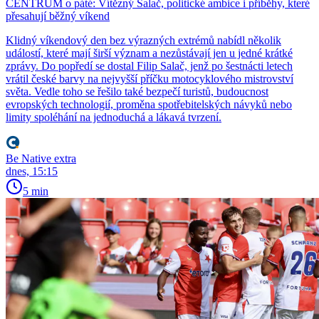
CENTRUM o páté: Vítězný Salač, politické ambice i příběhy, které
přesahují běžný víkend
Klidný víkendový den bez výrazných extrémů nabídl několik
událostí, které mají širší význam a nezůstávají jen u jedné krátké
zprávy. Do popředí se dostal Filip Salač, jenž po šestnácti letech
vrátil české barvy na nejvyšší příčku motocyklového mistrovství
světa. Vedle toho se řešilo také bezpečí turistů, budoucnost
evropských technologií, proměna spotřebitelských návyků nebo
limity spoléhání na jednoduchá a lákavá tvrzení.
Be Native extra
dnes, 15:15
5 min