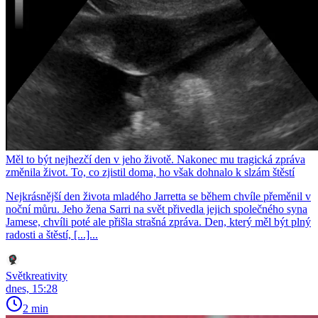
Měl to být nejhezčí den v jeho životě. Nakonec mu tragická zpráva
změnila život. To, co zjistil doma, ho však dohnalo k slzám štěstí
Nejkrásnější den života mladého Jarretta se během chvíle přeměnil v
noční můru. Jeho žena Sarri na svět přivedla jejich společného syna
Jamese, chvíli poté ale přišla strašná zpráva. Den, který měl být plný
radosti a štěstí, [...]...
Světkreativity
dnes, 15:28
2 min