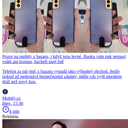
Pozor na mobily z bazaru, i když jsou levné. Banka vám pak nemusí
vrátit ani korunu, hackeři mají žně
Telefon za pár tisíc z bazaru vypadá jako výhodný obchod. Jenže
pokud už nedostává bezpečnostní záplaty, může vás vyjít mnohem
dráž než nový kus.
Mobify.cz
dnes, 15:36
4 min
Reklama