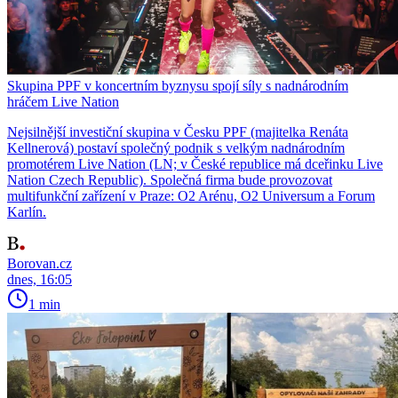
Skupina PPF v koncertním byznysu spojí síly s nadnárodním
hráčem Live Nation
Nejsilnější investiční skupina v Česku PPF (majitelka Renáta
Kellnerová) postaví společný podnik s velkým nadnárodním
promotérem Live Nation (LN; v České republice má dceřinku Live
Nation Czech Republic). Společná firma bude provozovat
multifunkční zařízení v Praze: O2 Arénu, O2 Universum a Forum
Karlín.
Borovan.cz
dnes, 16:05
1 min