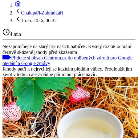
Chalupáři-Zahrádkáři
15. 6. 2026, 06:32
4 min
Nezapomínejte na starý trik našich babiček. Kyselý roztok ochrání
čerstvě sklizené jahody před zkažením
Přidejte si obsah Centrum.cz do oblíbených zdrojů pro Google
hledání a Google zprávy
Jahody patří k nejrychleji se kazícím plodům vůbec. Prodloužit jim
život v lednici ale zvládne pár minut práce navíc.