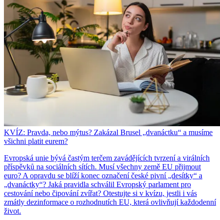
KVÍZ: Pravda, nebo mýtus? Zakázal Brusel „dvanáctku“ a musíme
všichni platit eurem?
Evropská unie bývá častým terčem zavádějících tvrzení a virálních
příspěvků na sociálních sítích. Musí všechny země EU přijmout
euro? A opravdu se blíží konec označení české pivní „desítky“ a
„dvanáctky“? Jaká pravidla schválil Evropský parlament pro
cestování nebo čipování zvířat? Otestujte si v kvízu, jestli i vás
zmátly dezinformace o rozhodnutích EU, která ovlivňují každodenní
život.