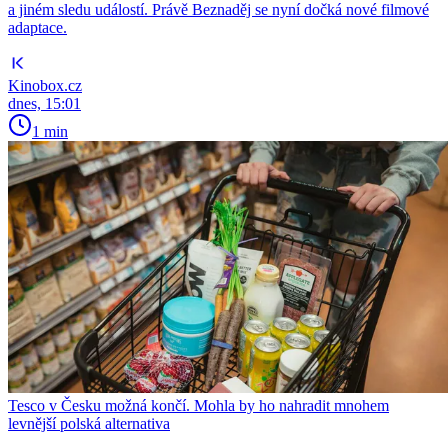
a jiném sledu událostí. Právě Beznaděj se nyní dočká nové filmové
adaptace.
Kinobox.cz
dnes, 15:01
1 min
Tesco v Česku možná končí. Mohla by ho nahradit mnohem
levnější polská alternativa