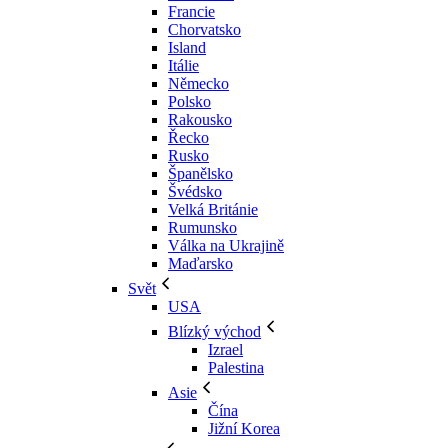
Francie
Chorvatsko
Island
Itálie
Německo
Polsko
Rakousko
Řecko
Rusko
Španělsko
Švédsko
Velká Británie
Rumunsko
Válka na Ukrajině
Maďarsko
Svět
USA
Blízký východ
Izrael
Palestina
Asie
Čína
Jižní Korea