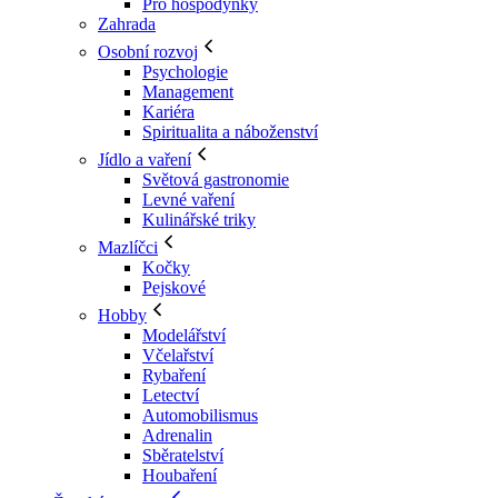
Pro hospodyňky
Zahrada
Osobní rozvoj
Psychologie
Management
Kariéra
Spiritualita a náboženství
Jídlo a vaření
Světová gastronomie
Levné vaření
Kulinářské triky
Mazlíčci
Kočky
Pejskové
Hobby
Modelářství
Včelařství
Rybaření
Letectví
Automobilismus
Adrenalin
Sběratelství
Houbaření