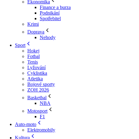
Ekonomika
Finance a burza
Podnikání
Spotřebitel
Krimi
Doprava
Nehody
Sport
Hokej
Fotbal
Tenis
Lyžování
Cyklistika
Atletika
Bojové sporty
ZOH 2026
Basketbal
NBA
Motosport
F1
Auto-moto
Elektromobily
Kultura