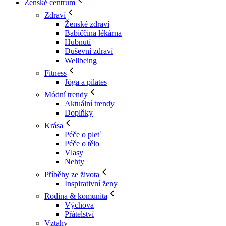
Ženské centrum
Zdraví
Ženské zdraví
Babiččina lékárna
Hubnutí
Duševní zdraví
Wellbeing
Fitness
Jóga a pilates
Módní trendy
Aktuální trendy
Doplňky
Krása
Péče o pleť
Péče o tělo
Vlasy
Nehty
Příběhy ze života
Inspirativní ženy
Rodina & komunita
Výchova
Přátelství
Vztahy