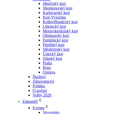
Jihočeský kraj
Jihomoravský kraj
Karlovarský kraj
Kraj Vysočina
Králověhradecký kraj
Liberecký kraj
Moravskoslezský kraj
Olomoucký kraj
Pardubický kraj
Plzeňský kraj
Středočeský kraj
Ústecký kraj
Zlínský kraj
Praha
Brno
Ostrava
Školství
Zdravotnictví
Politika
O počasí
Volby 2026
Zahraničí
Evropa
Slovensko