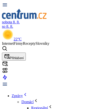
sobota 8. 8.
so 8. 8.
22°C
Internet
Firmy
Recepty
Slovníky
Přihlášení
Zprávy
Domácí
Regionální