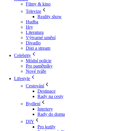
Filmy & kino
Televize
Reality show
Hudba
Hry
Literatura
Výtvarné umění
Divadlo
Digi a stream
Celebrity
Módní policie
Pro pamětníky
Nové tváře
Lifestyle
Cestování
Destinace
Rady na cesty
Bydlení
Interiery
Rady do domu
DIY
Pro kutily