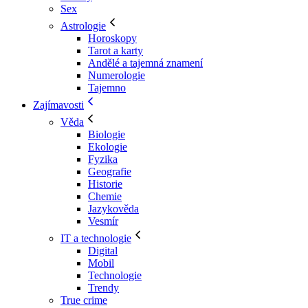
Sex
Astrologie
Horoskopy
Tarot a karty
Andělé a tajemná znamení
Numerologie
Tajemno
Zajímavosti
Věda
Biologie
Ekologie
Fyzika
Geografie
Historie
Chemie
Jazykověda
Vesmír
IT a technologie
Digital
Mobil
Technologie
Trendy
True crime