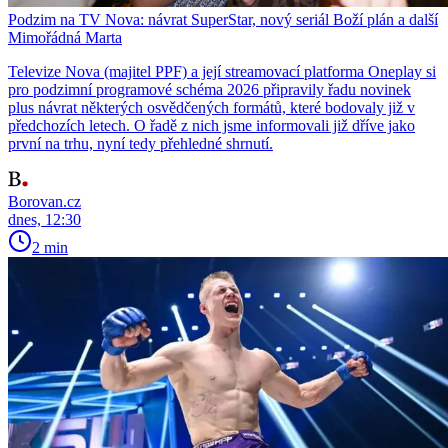
Podzim na TV Nova: návrat SuperStar, nový seriál Boží plán a další
Mimořádná Marta
Televize Nova (majitel PPF) a její streamovací platforma Oneplay si
pro podzimní programové schéma 2026 připravily řadu novinek
plus návrat některých osvědčených formátů, které bodovaly již v
předchozích letech. O řadě z nich jsme informovali již dříve jako
první na trhu, nyní tedy přehledné shrnutí.
Borovan.cz
dnes, 12:30
2 min