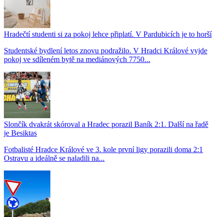
Hradečtí studenti si za pokoj lehce připlatí. V Pardubicích je to horší
Studentské bydlení letos znovu podražilo. V Hradci Králové vyjde
pokoj ve sdíleném bytě na mediánových 7750...
Slončík dvakrát skóroval a Hradec porazil Baník 2:1. Další na řadě
je Besiktas
Fotbalisté Hradce Králové ve 3. kole první ligy porazili doma 2:1
Ostravu a ideálně se naladili na...