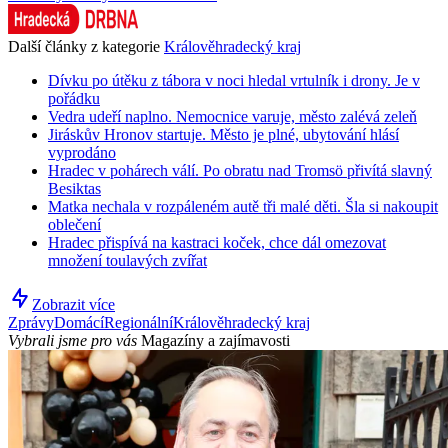
Další články z kategorie
Králověhradecký kraj
Dívku po útěku z tábora v noci hledal vrtulník i drony. Je v
pořádku
Vedra udeří naplno. Nemocnice varuje, město zalévá zeleň
Jiráskův Hronov startuje. Město je plné, ubytování hlásí
vyprodáno
Hradec v pohárech válí. Po obratu nad Tromsö přivítá slavný
Besiktas
Matka nechala v rozpáleném autě tři malé děti. Šla si nakoupit
oblečení
Hradec přispívá na kastraci koček, chce dál omezovat
množení toulavých zvířat
Zobrazit více
Zprávy
Domácí
Regionální
Králověhradecký kraj
Vybrali jsme pro vás
Magazíny a zajímavosti