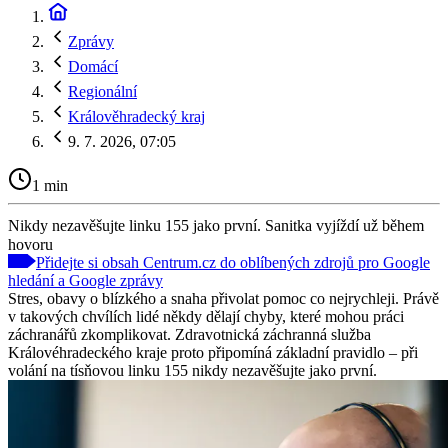
Zprávy
Domácí
Regionální
Králověhradecký kraj
9. 7. 2026, 07:05
1 min
Nikdy nezavěšujte linku 155 jako první. Sanitka vyjíždí už během
hovoru
Přidejte si obsah Centrum.cz do oblíbených zdrojů pro Google
hledání a Google zprávy
Stres, obavy o blízkého a snaha přivolat pomoc co nejrychleji. Právě
v takových chvílích lidé někdy dělají chyby, které mohou práci
záchranářů zkomplikovat. Zdravotnická záchranná služba
Královéhradeckého kraje proto připomíná základní pravidlo – při
volání na tísňovou linku 155 nikdy nezavěšujte jako první.