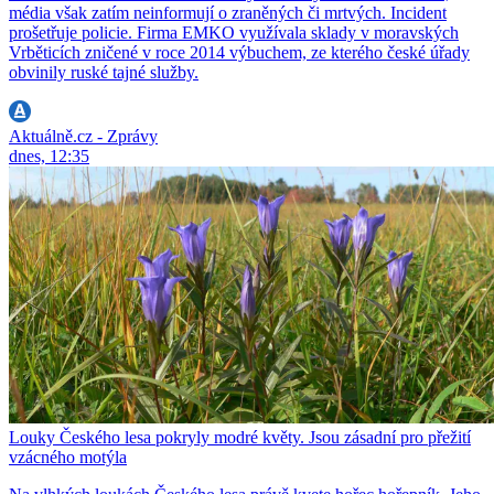
média však zatím neinformují o zraněných či mrtvých. Incident
prošetřuje policie. Firma EMKO využívala sklady v moravských
Vrběticích zničené v roce 2014 výbuchem, ze kterého české úřady
obvinily ruské tajné služby.
Aktuálně.cz - Zprávy
dnes, 12:35
Louky Českého lesa pokryly modré květy. Jsou zásadní pro přežití
vzácného motýla