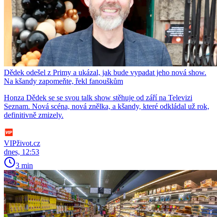
Dědek odešel z Primy a ukázal, jak bude vypadat jeho nová show.
Na kšandy zapomeňte, řekl fanouškům
Honza Dědek se se svou talk show stěhuje od září na Televizi
Seznam. Nová scéna, nová znělka, a kšandy, které odkládal už rok,
definitivně zmizely.
VIPživot.cz
dnes, 12:53
3 min