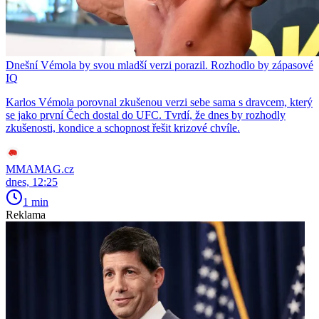
Dnešní Vémola by svou mladší verzi porazil. Rozhodlo by zápasové
IQ
Karlos Vémola porovnal zkušenou verzi sebe sama s dravcem, který
se jako první Čech dostal do UFC. Tvrdí, že dnes by rozhodly
zkušenosti, kondice a schopnost řešit krizové chvíle.
MMAMAG.cz
dnes, 12:25
1 min
Reklama