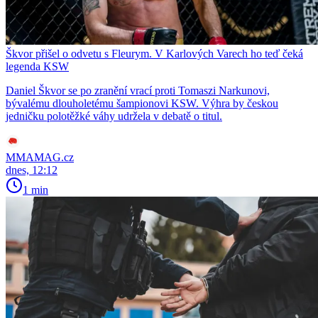
Škvor přišel o odvetu s Fleurym. V Karlových Varech ho teď čeká
legenda KSW
Daniel Škvor se po zranění vrací proti Tomaszi Narkunovi,
bývalému dlouholetému šampionovi KSW. Výhra by českou
jedničku polotěžké váhy udržela v debatě o titul.
MMAMAG.cz
dnes, 12:12
1 min