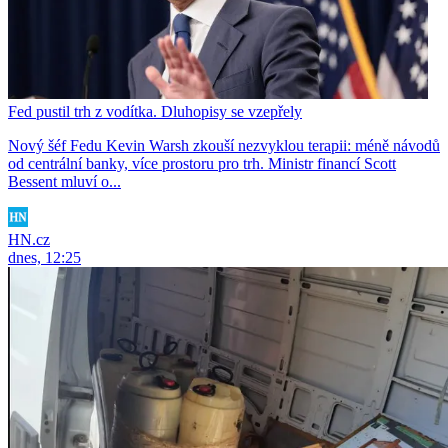
Fed pustil trh z vodítka. Dluhopisy se vzepřely
Nový šéf Fedu Kevin Warsh zkouší nezvyklou terapii: méně návodů
od centrální banky, více prostoru pro trh. Ministr financí Scott
Bessent mluví o...
HN.cz
dnes, 12:25