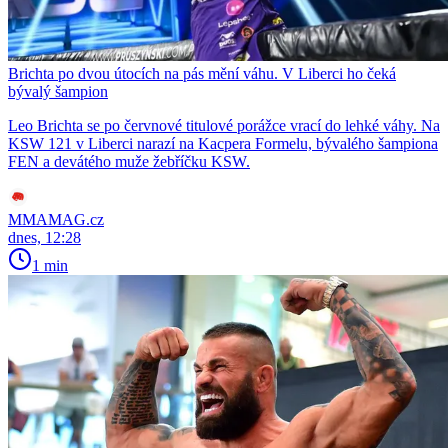
Brichta po dvou útocích na pás mění váhu. V Liberci ho čeká
bývalý šampion
Leo Brichta se po červnové titulové porážce vrací do lehké váhy. Na
KSW 121 v Liberci narazí na Kacpera Formelu, bývalého šampiona
FEN a devátého muže žebříčku KSW.
MMAMAG.cz
dnes, 12:28
1 min