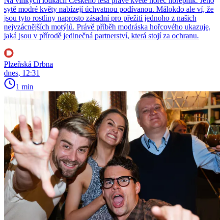
Na vlhkých loukách Českého lesa právě kvete hořec hořepník. Jeho
sytě modré květy nabízejí úchvatnou podívanou. Málokdo ale ví, že
jsou tyto rostliny naprosto zásadní pro přežití jednoho z našich
nejvzácnějších motýlů. Právě příběh modráska hořcového ukazuje,
jaká jsou v přírodě jedinečná partnerství, která stojí za ochranu.
Plzeňská Drbna
dnes, 12:31
1 min