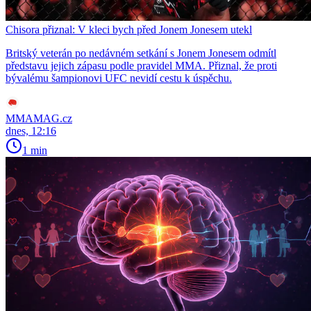
Chisora přiznal: V kleci bych před Jonem Jonesem utekl
Britský veterán po nedávném setkání s Jonem Jonesem odmítl
představu jejich zápasu podle pravidel MMA. Přiznal, že proti
bývalému šampionovi UFC nevidí cestu k úspěchu.
MMAMAG.cz
dnes, 12:16
1 min