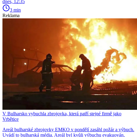
dnes, 12:35
3 min
Reklama
V Bulharsko vybuchla zbrojovka, která patří stejné firmě jako
Vrbětice
Areál bulharské zbrojovky EMKO v pondělí zasáhl požár a výbuch.
Uvádí to bulharská média. Areál byl kvůli výbuchu evakuován,