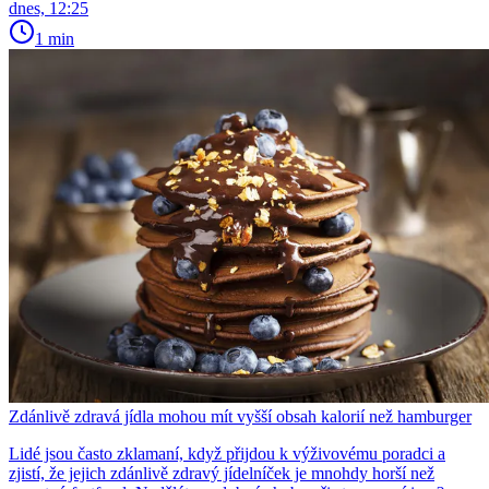
dnes, 12:25
1 min
Zdánlivě zdravá jídla mohou mít vyšší obsah kalorií než hamburger
Lidé jsou často zklamaní, když přijdou k výživovému poradci a
zjistí, že jejich zdánlivě zdravý jídelníček je mnohdy horší než