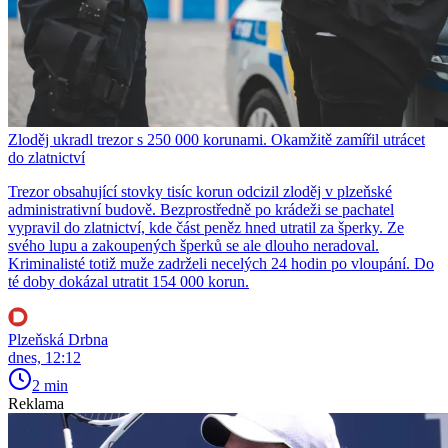
Zloděj ukradl trezor s 250 000 korunami. Okamžitě zamířil utrácet
do zlatnictví
Trezor obsahující stovky tisíc korun odcizil zloděj v plzeňské
administrativní budově. Bezprostředně po krádeži se pachatel
vypravil do zlatnictví, kde část peněz hned utratil za šperky. Ze
svého lupu a zakoupených šperků se ale dlouho neradoval.
Kriminalisté totiž muže zadrželi necelých 24 hodin po vloupání. Do
té doby dokázal utratit 154 000 korun.
Plzeňská Drbna
dnes, 12:12
2 min
Reklama