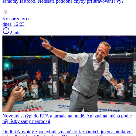
samotný fastfood. Neděláte podobné chyby při stravovaní i vy?
Krasnezeny.eu
dnes, 12:23
2 min
Novotný si rýpl do RFA a turnaje na hradě. Ani známá jména podle
něj lístky samy neprodají
Ondřej Novotný zpochybnil, zda několik známých jmen a atraktivní