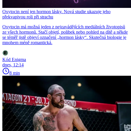
Oxytocin není jen hormon lásky. Nová studie ukazuje jeho
překvapivou roli při strachu
Oxytocin má možná jeden z nejzavádějících mediálních životopisů
ze všech hormonů. Stačí objetí, polibek nebo pohled na dítě a někde
se téměř jistě objeví označení „hormon lásky“. Skutečná biologie je
mnohem méně romantická.
Kód Enigma
dnes, 12:14
8 min