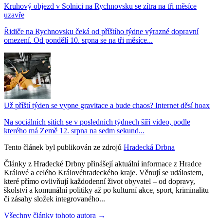
Kruhový objezd v Solnici na Rychnovsku se zítra na tři měsíce
uzavře
Řidiče na Rychnovsku čeká od příštího týdne výrazné dopravní
omezení. Od pondělí 10. srpna se na tři měsíce...
Už příští týden se vypne gravitace a bude chaos? Internet děsí hoax
Na sociálních sítích se v posledních týdnech šíří video, podle
kterého má Země 12. srpna na sedm sekund...
Tento článek byl publikován ze zdrojů
Hradecká Drbna
Články z Hradecké Drbny přinášejí aktuální informace z Hradce
Králové a celého Královéhradeckého kraje. Věnují se událostem,
které přímo ovlivňují každodenní život obyvatel – od dopravy,
školství a komunální politiky až po kulturní akce, sport, kriminalitu
či zásahy složek integrovaného...
Všechny články tohoto autora →