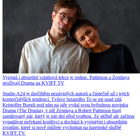
Vypjatá i absurdní vztahová lekce je online. Pattinson a Zendaya
prožívají Drama na KVIFF TV
Studio A24 je útočištěm nezávislých autorů a částečně už i jejich
komerčnějších tendencí. Tvůrce bizarního To se mi snad zdá
Kristoffer Borgli pod ním na jaře vydal svou hvězdnou novinku
Drama (The Drama), v níž Zendaya a Robert Pattinson hrají
zamilovaný pár, který je pár dní před svatbou. Ze skříně ale začnou
vypadávat nečekaní kostlivci a dochází k vypjatým i absurdním
zvratům, které si nově můžete vychutnat na tuzemské službě
KVIFF.TV.