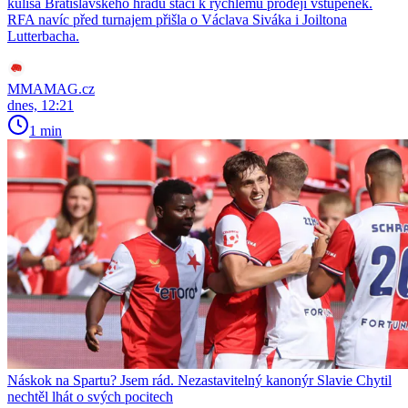
kulisa Bratislavského hradu stačí k rychlému prodeji vstupenek.
RFA navíc před turnajem přišla o Václava Siváka i Joiltona
Lutterbacha.
MMAMAG.cz
dnes, 12:21
1 min
Náskok na Spartu? Jsem rád. Nezastavitelný kanonýr Slavie Chytil
nechtěl lhát o svých pocitech