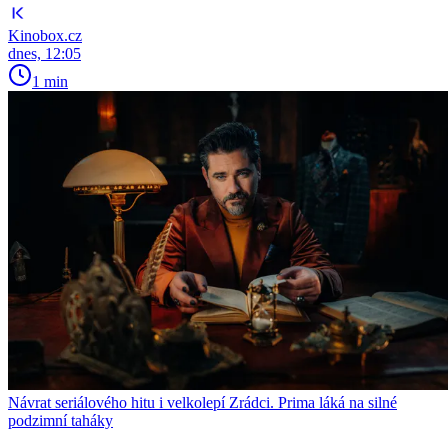
Kinobox.cz
dnes, 12:05
1 min
Návrat seriálového hitu i velkolepí Zrádci. Prima láká na silné
podzimní taháky