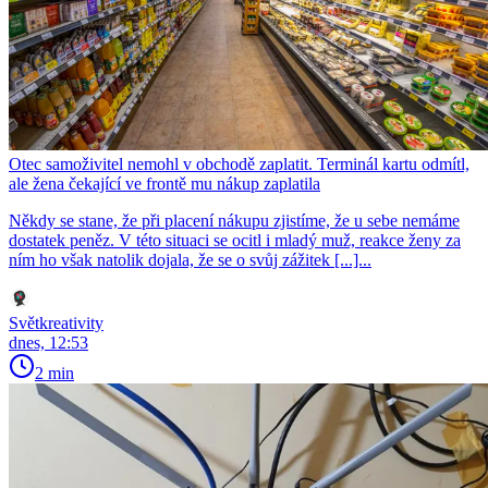
Otec samoživitel nemohl v obchodě zaplatit. Terminál kartu odmítl,
ale žena čekající ve frontě mu nákup zaplatila
Někdy se stane, že při placení nákupu zjistíme, že u sebe nemáme
dostatek peněz. V této situaci se ocitl i mladý muž, reakce ženy za
ním ho však natolik dojala, že se o svůj zážitek [...]...
Světkreativity
dnes, 12:53
2 min