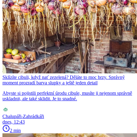
Sklízíte cibuli, když nať zezelená? Děláte to moc brzy. Správný
moment prozradí barva slupky a ještě jeden detail
Abyste si pojistili perfektní úrodu cibule, musíte ji nejenom správně
uskladnit, ale také sklidit. Je to snadné.
Chalupáři-Zahrádkáři
dnes, 12:43
2 min