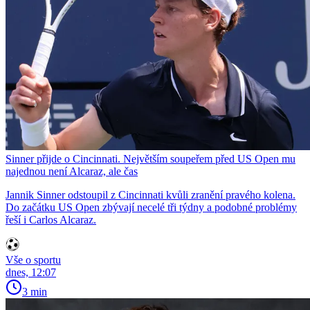
Sinner přijde o Cincinnati. Největším soupeřem před US Open mu
najednou není Alcaraz, ale čas
Jannik Sinner odstoupil z Cincinnati kvůli zranění pravého kolena.
Do začátku US Open zbývají necelé tři týdny a podobné problémy
řeší i Carlos Alcaraz.
Vše o sportu
dnes, 12:07
3 min