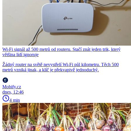
Wi-Fi signál až 500 metrů od routeru. Stačí znát jeden trik, který
většina lidí ignoruje
Žádný router na světě nevystřelí Wi-Fi půl kilometru. Těch 500
metrů vzniká jinak, a klíč je překvapivě jednoduchý.
Mobify.cz
dnes, 12:46
4 min