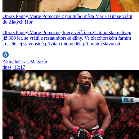
Obraz Panny Marie Pomocné z poutního místa Maria Hilf se vrátil
do Zlatých Hor
Obraz Panny Marie Pomocné, který věřící na Zlatohorsku uctívají
již 300 let, se vrátil z restaurátorské dílny. Ve zlatohorském farním
kostele jej slavnostně přivítají tuto neděli při poutní slavnosti.
Aktuálně.cz - Magazín
dnes, 12:17