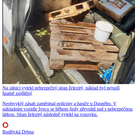
Na silnici vytekl nebezpečný síran železitý, náklad byl nejspíš
špatně zajištěný
Neobvyklý zásah zaměstnal policisty a hasiče u Dasného. V
nákladním vozidle Iveco se během jízdy převrátil sud s nebezpečnou
látkou. Síran železitý následně vytekl na vozovku.
Budějcká Drbna