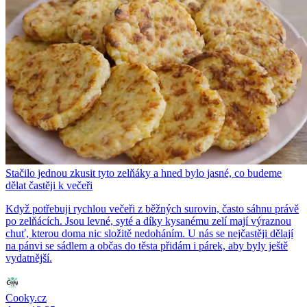
Stačilo jednou zkusit tyto zelňáky a hned bylo jasné, co budeme
dělat častěji k večeři
Když potřebuji rychlou večeři z běžných surovin, často sáhnu právě
po zelňácích. Jsou levné, syté a díky kysanému zelí mají výraznou
chuť, kterou doma nic složitě nedoháním. U nás se nejčastěji dělají
na pánvi se sádlem a občas do těsta přidám i párek, aby byly ještě
vydatnější.
Cooky.cz