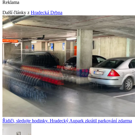
Reklama
Další články z
Hradecká Drbna
Řidiči, sledujte hodinky. Hradecký Aupark zkrátil parkování zdarma