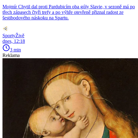
Mojmír Chytil dal proti Pardubicím oba góly Slavie, v sezoně má po
třech zápasech čtyři trefy a po výhře otevřeně přiznal radost ze
šestibodového náskoku na Spartu.
SportyŽivě
dnes, 12:18
3 min
Reklama