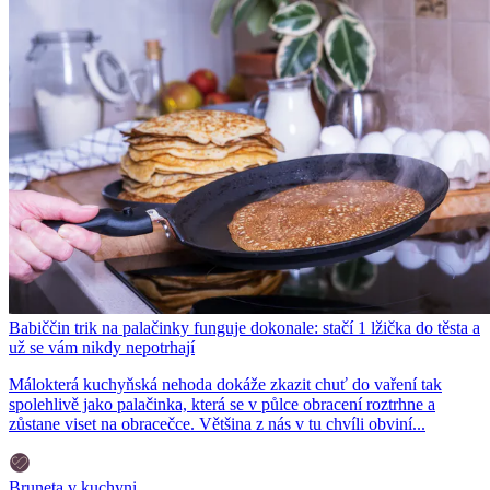
Babiččin trik na palačinky funguje dokonale: stačí 1 lžička do těsta a
už se vám nikdy nepotrhají
Málokterá kuchyňská nehoda dokáže zkazit chuť do vaření tak
spolehlivě jako palačinka, která se v půlce obracení roztrhne a
zůstane viset na obracečce. Většina z nás v tu chvíli obviní...
Bruneta v kuchyni