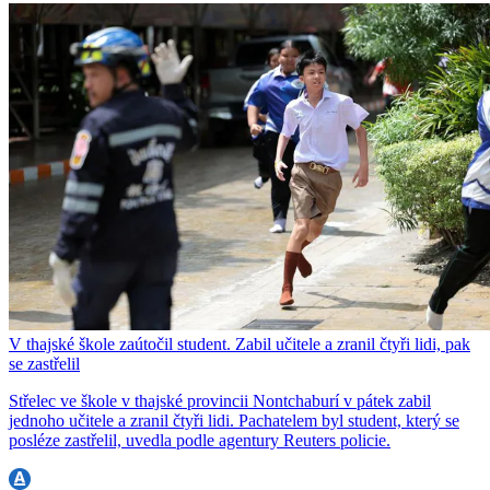
V thajské škole zaútočil student. Zabil učitele a zranil čtyři lidi, pak
se zastřelil
Střelec ve škole v thajské provincii Nontchaburí v pátek zabil
jednoho učitele a zranil čtyři lidi. Pachatelem byl student, který se
posléze zastřelil, uvedla podle agentury Reuters policie.