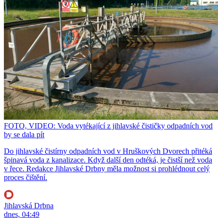
FOTO, VIDEO: Voda vytékající z jihlavské čističky odpadních vod
by se dala pít
Do jihlavské čistírny odpadních vod v Hruškových Dvorech přitéká
špinavá voda z kanalizace. Když další den odtéká, je čistší než voda
v řece. Redakce Jihlavské Drbny měla možnost si prohlédnout celý
proces čištění.
Jihlavská Drbna
dnes, 04:49