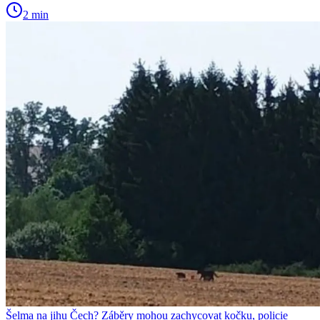
2 min
Šelma na jihu Čech? Záběry mohou zachycovat kočku, policie