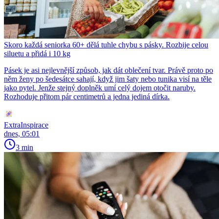
Skoro každá seniorka 60+ dělá tuhle chybu s pásky. Rozbije celou
siluetu a přidá i 10 kg
Pásek je asi nejlevnější způsob, jak dát oblečení tvar. Právě proto po
něm ženy po šedesátce sahají, když jim šaty nebo tunika visí na těle
jako pytel. Jenže stejný doplněk umí celý dojem otočit naruby.
Rozhoduje přitom pár centimetrů a jedna jediná dírka.
ExtraInspirace
dnes, 05:01
3 min