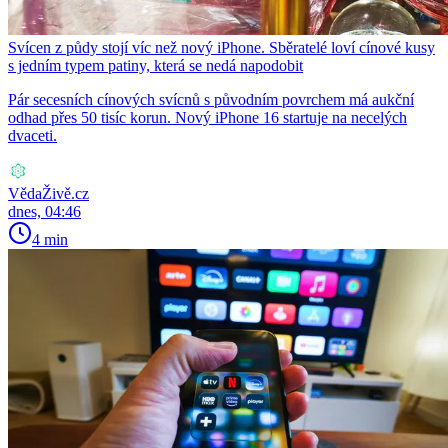
Svícen z půdy stojí víc než nový iPhone. Sběratelé loví cínové kusy
s jedním typem patiny, která se nedá napodobit
Pár secesních cínových svícnů s původním povrchem má aukční
odhad přes 50 tisíc korun. Nový iPhone 16 startuje na necelých
dvaceti.
VědaŽivě.cz
dnes, 04:46
4 min