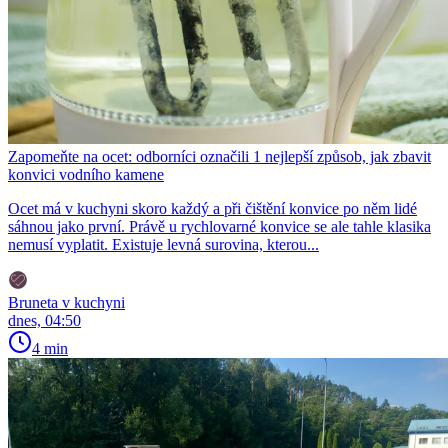
Zapomeňte na ocet: odborníci označili 1 nejlepší způsob, jak zbavit
konvici vodního kamene
Ocet má v kuchyni skoro každý a při čištění konvice po něm lidé
sáhnou jako první. Právě u rychlovarné konvice se ale tahle klasika
nemusí vyplatit. Existuje levná surovina, kterou...
Bruneta v kuchyni
dnes, 04:50
4 min