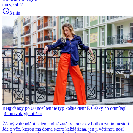
dnes, 04:51
3 min
Belgičanky po 60 nosí tenhle typ košile denně, Češky ho odmítají,
přitom zakryje bříško
Žádný zahraniční patent ani zázračný kousek z butiku za tím nestojí.
Jde o věc, kterou má doma skoro každá žena, jen ji většinou nosí