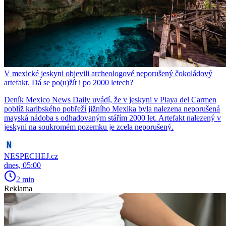
V mexické jeskyni objevili archeologové neporušený čokoládový
artefakt. Dá se po(u)žít i po 2000 letech?
Deník Mexico News Daily uvádí, že v jeskyni v Playa del Carmen
poblíž karibského pobřeží jižního Mexika byla nalezena neporušená
mayská nádoba s odhadovaným stářím 2000 let. Artefakt nalezený v
jeskyni na soukromém pozemku je zcela neporušený.
NESPECHEJ.cz
dnes, 05:00
2 min
Reklama