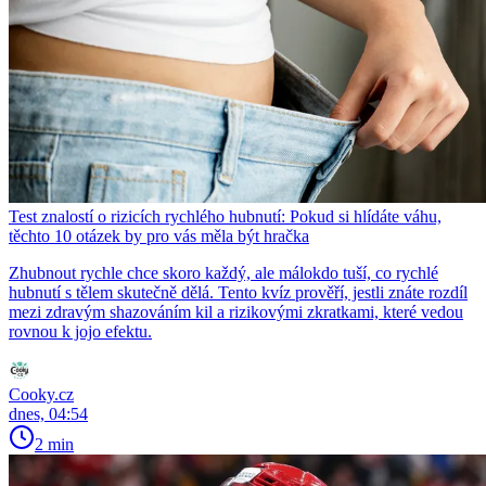
Test znalostí o rizicích rychlého hubnutí: Pokud si hlídáte váhu,
těchto 10 otázek by pro vás měla být hračka
Zhubnout rychle chce skoro každý, ale málokdo tuší, co rychlé
hubnutí s tělem skutečně dělá. Tento kvíz prověří, jestli znáte rozdíl
mezi zdravým shazováním kil a rizikovými zkratkami, které vedou
rovnou k jojo efektu.
Cooky.cz
dnes, 04:54
2 min