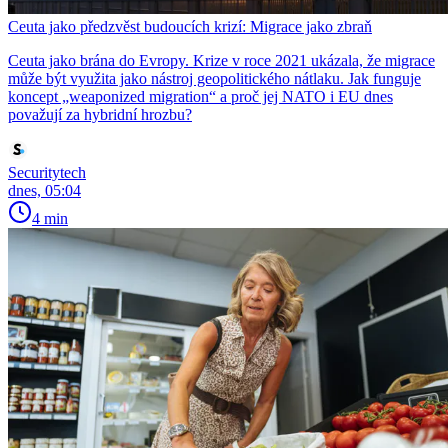
Ceuta jako předzvěst budoucích krizí: Migrace jako zbraň
Ceuta jako brána do Evropy. Krize v roce 2021 ukázala, že migrace
může být využita jako nástroj geopolitického nátlaku. Jak funguje
koncept „weaponized migration“ a proč jej NATO i EU dnes
považují za hybridní hrozbu?
Securitytech
dnes, 05:04
4 min