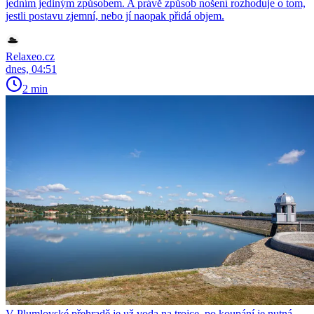
jedním jediným způsobem. A právě způsob nošení rozhoduje o tom,
jestli postavu zjemní, nebo jí naopak přidá objem.
Relaxeo.cz
dnes, 04:51
2 min
V Plumlovské přehradě je už voda na trojce, po koupání je nutná