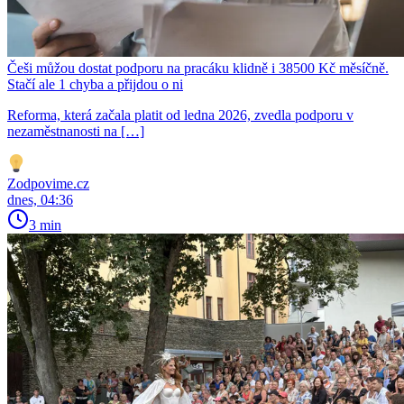
Češi můžou dostat podporu na pracáku klidně i 38500 Kč měsíčně.
Stačí ale 1 chyba a přijdou o ni
Reforma, která začala platit od ledna 2026, zvedla podporu v
nezaměstnanosti na […]
Zodpovime.cz
dnes, 04:36
3 min