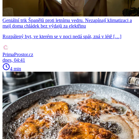
Geniální trik Španělů proti letnímu vedru. Nezapínají klimatizaci a
mají doma chládek bez výdajů za elektřinu
Rozpálený byt, ve kterém se v noci nedá spát, zná v létě […]
PrimaProstor.cz
dnes, 04:41
4 min