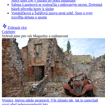
Spice dnes žije v ústraní po boku miliardáře
Sabina Laurinová se rozloučila s milovaným otcem. Dojemná
báseň přivedla hosty k slzám
Vondráčková a Šafářová znovu proti sobě. Spor o syny
rozvířila debata o sportu
Zobrazit více
Celebrity
Vybrali jsme pro vás
Magazíny a zajímavosti
Vesnice, kterou nikdo neopravil. Vše zůstalo tak, jak to zanechali
vrazi před jedenaosmdesáti lety