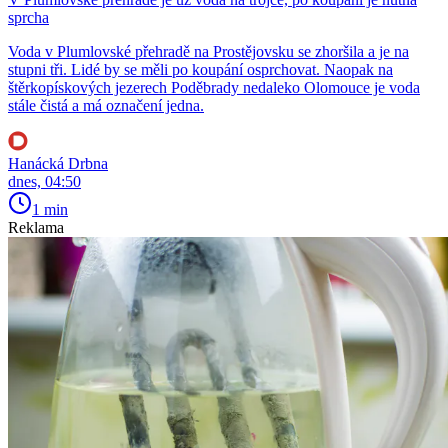
sprcha
Voda v Plumlovské přehradě na Prostějovsku se zhoršila a je na
stupni tři. Lidé by se měli po koupání osprchovat. Naopak na
štěrkopískových jezerech Poděbrady nedaleko Olomouce je voda
stále čistá a má označení jedna.
Hanácká Drbna
dnes, 04:50
1 min
Reklama