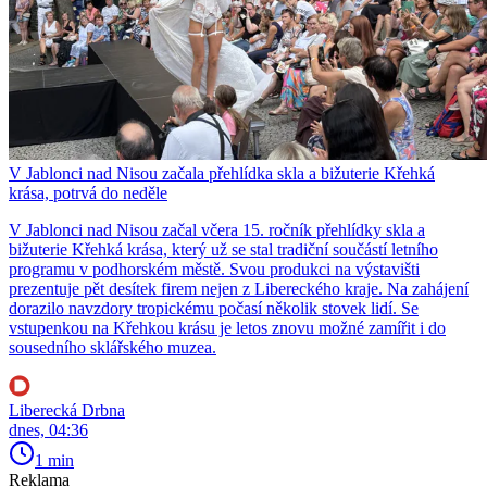
V Jablonci nad Nisou začala přehlídka skla a bižuterie Křehká
krása, potrvá do neděle
V Jablonci nad Nisou začal včera 15. ročník přehlídky skla a
bižuterie Křehká krása, který už se stal tradiční součástí letního
programu v podhorském městě. Svou produkci na výstavišti
prezentuje pět desítek firem nejen z Libereckého kraje. Na zahájení
dorazilo navzdory tropickému počasí několik stovek lidí. Se
vstupenkou na Křehkou krásu je letos znovu možné zamířit i do
sousedního sklářského muzea.
Liberecká Drbna
dnes, 04:36
1 min
Reklama