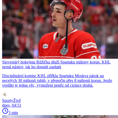
Slovenský hokejista Růžička dluží Spartaku miliony korun. KHL
nemá nástroj, jak ho donutit zaplatit
Disciplinární komise KHL přiřkla Spartaku Moskva nárok na
necelých 30 milionů rublů, v přepočtu přes 8 milionů korun. Jenže
verdikt je jedna věc, vymožení peněz od cizince druhá.
SportyŽivě
dnes, 04:51
3 min