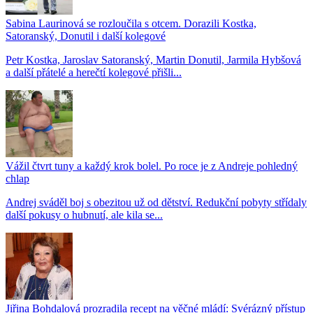
Sabina Laurinová se rozloučila s otcem. Dorazili Kostka,
Satoranský, Donutil i další kolegové
Petr Kostka, Jaroslav Satoranský, Martin Donutil, Jarmila Hybšová
a další přátelé a herečtí kolegové přišli...
Vážil čtvrt tuny a každý krok bolel. Po roce je z Andreje pohledný
chlap
Andrej sváděl boj s obezitou už od dětství. Redukční pobyty střídaly
další pokusy o hubnutí, ale kila se...
Jiřina Bohdalová prozradila recept na věčné mládí: Svérázný přístup