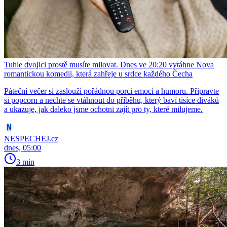
Tuhle dvojici prostě musíte milovat. Dnes ve 20:20 vytáhne Nova
romantickou komedii, která zahřeje u srdce každého Čecha
Páteční večer si zaslouží pořádnou porci emocí a humoru. Připravte
si popcorn a nechte se vtáhnout do příběhu, který baví tisíce diváků
a ukazuje, jak daleko jsme ochotni zajít pro ty, které milujeme.
NESPECHEJ.cz
dnes, 05:00
3 min