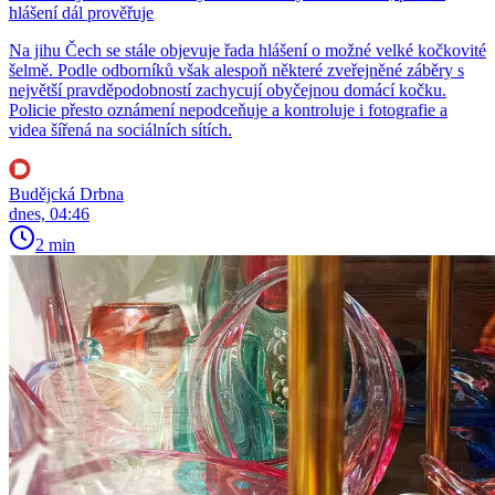
hlášení dál prověřuje
Na jihu Čech se stále objevuje řada hlášení o možné velké kočkovité
šelmě. Podle odborníků však alespoň některé zveřejněné záběry s
největší pravděpodobností zachycují obyčejnou domácí kočku.
Policie přesto oznámení nepodceňuje a kontroluje i fotografie a
videa šířená na sociálních sítích.
Budějcká Drbna
dnes, 04:46
2 min