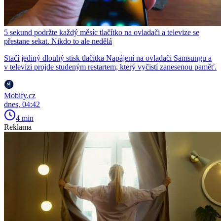
5 sekund podržte každý měsíc tlačítko na ovladači a televize se
přestane sekat. Nikdo to ale nedělá
Stačí jediný dlouhý stisk tlačítka Napájení na ovladači Samsungu a
v televizi projde studeným restartem, který vyčistí zanesenou paměť.
Mobify.cz
dnes, 04:42
4 min
Reklama