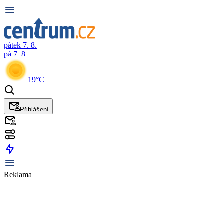
pátek 7. 8.
pá 7. 8.
19°C
Přihlášení
Reklama