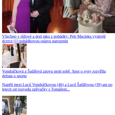
Všechno v růžové a dort jako z pohádky: Petr Macinka vystrojil
dcerce (1) pohádkovou oslavu narozenin
Vondráčková a Šafářová znovu proti sobě. Spor o syny rozvířila
debata o sportu
Napětí mezi Lucií Vondráčkovou (46) a Lucií Šafářovou (39) ani po
letech od rozvodu zpěvačky s Tomášem...