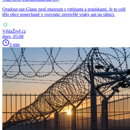
Oradour-sur-Glane není muzeum s vitrínami a popiskami. Je to celé
tělo obce ponechané v rozvratu: zrezivělé vraky aut na silnici.
VědaŽivě.cz
dnes, 05:08
3 min