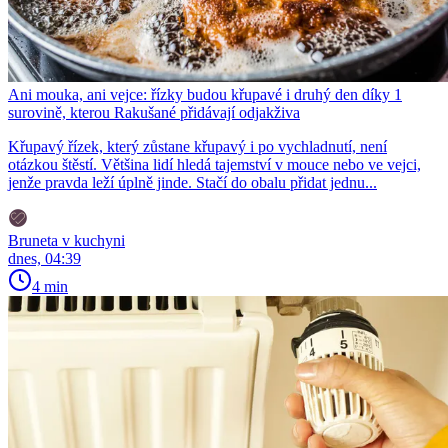
Ani mouka, ani vejce: řízky budou křupavé i druhý den díky 1
surovině, kterou Rakušané přidávají odjakživa
Křupavý řízek, který zůstane křupavý i po vychladnutí, není
otázkou štěstí. Většina lidí hledá tajemství v mouce nebo ve vejci,
jenže pravda leží úplně jinde. Stačí do obalu přidat jednu...
Bruneta v kuchyni
dnes, 04:39
4 min