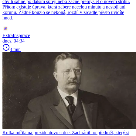
chvíli sáhne po dalším spreji nebo začne přemýšlet o novém střihu.
Přitom existuje úprava, která zabere necelou minutu a nestojí ani
korunu. Žádné kouzlo se nekoná, rozdíl v zrcadle přesto uvidíte
hned.
ExtraInspirace
dnes, 04:34
3 min
Kulka mířila na prezidentovo srdce. Zachránil ho předmět, který si