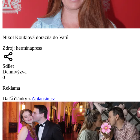
Nikol Kouklová dorazila do Varů
Zdroj
:
herminapress
Sdílet
Denní
výzva
0
Reklama
Další články z
Aplausin.cz