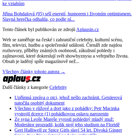
ke vztahům
Jiřina Bohdalová (95) srší energií, humorem i životním optimismem.
Slavná herečka odhalila, co podle ní...
Tento článek byl publikován ze zdrojů
Aplausin.cz
Web se zaměřuje na české i zahraniční celebrity, kulturní scénu,
film, televizi, hudbu a společenské události. Čtenáři zde najdou
rozhovory, příběhy známých osobností, zákulisní pohledy i
zajímavosti, které dokreslují svět showbyznysu a veřejného života.
Obsah je laděný spíše magazínově než...
Všechny články tohoto autora →
Další články z kategorie
Celebrity
Upřímná zpráva o otci, jehož nešlo zachránit. Geislerová
natočila osobitý dokument
Všechno v růžové a dort jako z pohádky: Petr Macinka
vystrojil dcerce (1) pohádkovou oslavu narozenin
Ze syna Leoše Mareše vyrostl pohledný mladý muž:
Moderátor prozradil, kolik stojí jeho studium na Floridě
Geri Halliwell ze Spice Girls slaví 54 let. Divoká Ginger