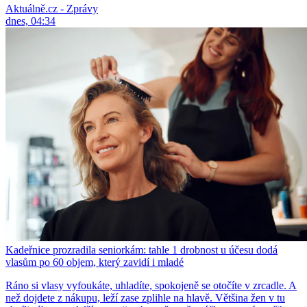
Aktuálně.cz - Zprávy
dnes, 04:34
Kadeřnice prozradila seniorkám: tahle 1 drobnost u účesu dodá
vlasům po 60 objem, který zavidí i mladé
Ráno si vlasy vyfoukáte, uhladíte, spokojeně se otočíte v zrcadle. A
než dojdete z nákupu, leží zase zplihle na hlavě. Většina žen v tu