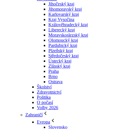
Jihočeský kraj
Jihomoravský kraj
Karlovarský kraj
Kraj Vysočina
Králověhradecký kraj
Liberecký kraj
Moravskoslezský kraj
Olomoucký kraj
Pardubický kraj
Plzeňský kraj
Středočeský kraj
Ústecký kraj
Zlínský kraj
Praha
Brno
Ostrava
Školství
Zdravotnictví
Politika
O počasí
Volby 2026
Zahraničí
Evropa
Slovensko