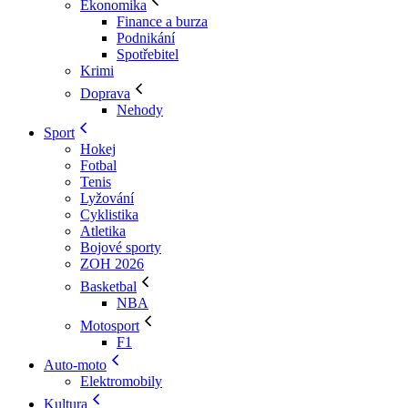
Ekonomika
Finance a burza
Podnikání
Spotřebitel
Krimi
Doprava
Nehody
Sport
Hokej
Fotbal
Tenis
Lyžování
Cyklistika
Atletika
Bojové sporty
ZOH 2026
Basketbal
NBA
Motosport
F1
Auto-moto
Elektromobily
Kultura