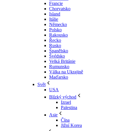
Francie
Chorvatsko
Island
Itálie
Německo
Polsko
Rakousko
Řecko
Rusko
Španělsko
Švédsko
Velká Británie
Rumunsko
Válka na Ukrajině
Maďarsko
Svět
USA
Blízký východ
Izrael
Palestina
Asie
Čína
Jižní Korea