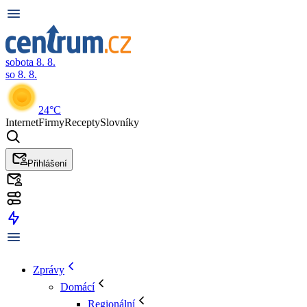
sobota 8. 8.
so 8. 8.
24°C
Internet
Firmy
Recepty
Slovníky
Přihlášení
Zprávy
Domácí
Regionální