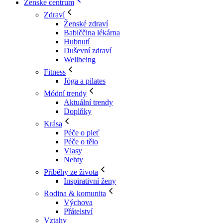
Ženské centrum
Zdraví
Ženské zdraví
Babiččina lékárna
Hubnutí
Duševní zdraví
Wellbeing
Fitness
Jóga a pilates
Módní trendy
Aktuální trendy
Doplňky
Krása
Péče o pleť
Péče o tělo
Vlasy
Nehty
Příběhy ze života
Inspirativní ženy
Rodina & komunita
Výchova
Přátelství
Vztahy