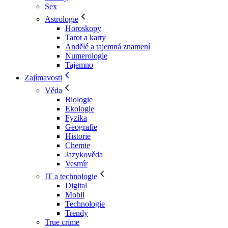
Sex
Astrologie
Horoskopy
Tarot a karty
Andělé a tajemná znamení
Numerologie
Tajemno
Zajímavosti
Věda
Biologie
Ekologie
Fyzika
Geografie
Historie
Chemie
Jazykověda
Vesmír
IT a technologie
Digital
Mobil
Technologie
Trendy
True crime