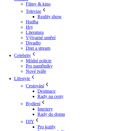
Filmy & kino
Televize
Reality show
Hudba
Hry
Literatura
Výtvarné umění
Divadlo
Digi a stream
Celebrity
Módní policie
Pro pamětníky
Nové tváře
Lifestyle
Cestování
Destinace
Rady na cesty
Bydlení
Interiery
Rady do domu
DIY
Pro kutily