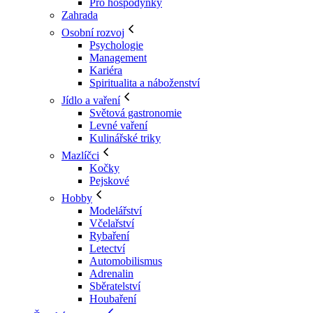
Pro hospodyňky
Zahrada
Osobní rozvoj
Psychologie
Management
Kariéra
Spiritualita a náboženství
Jídlo a vaření
Světová gastronomie
Levné vaření
Kulinářské triky
Mazlíčci
Kočky
Pejskové
Hobby
Modelářství
Včelařství
Rybaření
Letectví
Automobilismus
Adrenalin
Sběratelství
Houbaření