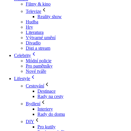
Filmy & kino
Televize
Reality show
Hudba
Hry
Literatura
Výtvarné umění
Divadlo
Digi a stream
Celebrity
Módní policie
Pro pamětníky
Nové tváře
Lifestyle
Cestování
Destinace
Rady na cesty
Bydlení
Interiery
Rady do domu
DIY
Pro kutily