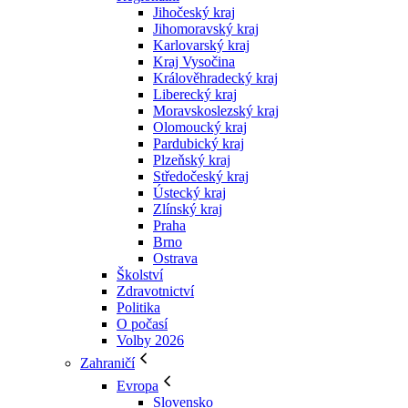
Jihočeský kraj
Jihomoravský kraj
Karlovarský kraj
Kraj Vysočina
Králověhradecký kraj
Liberecký kraj
Moravskoslezský kraj
Olomoucký kraj
Pardubický kraj
Plzeňský kraj
Středočeský kraj
Ústecký kraj
Zlínský kraj
Praha
Brno
Ostrava
Školství
Zdravotnictví
Politika
O počasí
Volby 2026
Zahraničí
Evropa
Slovensko