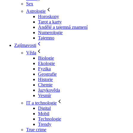
Sex
Astrologie
Horoskopy
Tarot a karty
Andělé a tajemná znamení
Numerologie
Tajemno
Zajímavosti
Věda
Biologie
Ekologie
Fyzika
Geografie
Historie
Chemie
Jazykověda
Vesmír
IT a technologie
Digital
Mobil
Technologie
Trendy
True crime