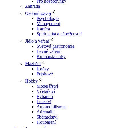
Pro hospodyňky
Zahrada
Osobní rozvoj
Psychologie
Management
Kariéra
Spiritualita a náboženství
Jídlo a vaření
Světová gastronomie
Levné vaření
Kulinářské triky
Mazlíčci
Kočky
Pejskové
Hobby
Modelářství
Včelařství
Rybaření
Letectví
Automobilismus
Adrenalin
Sběratelství
Houbaření