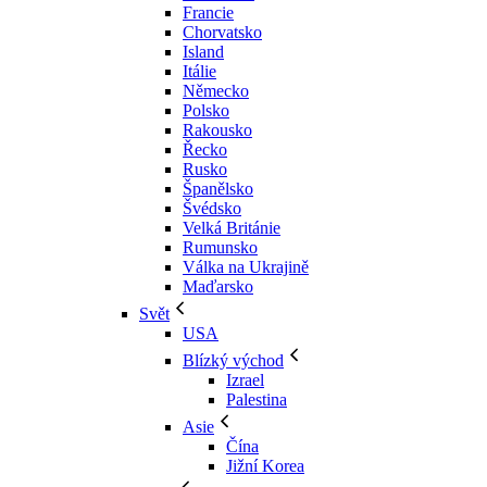
Francie
Chorvatsko
Island
Itálie
Německo
Polsko
Rakousko
Řecko
Rusko
Španělsko
Švédsko
Velká Británie
Rumunsko
Válka na Ukrajině
Maďarsko
Svět
USA
Blízký východ
Izrael
Palestina
Asie
Čína
Jižní Korea