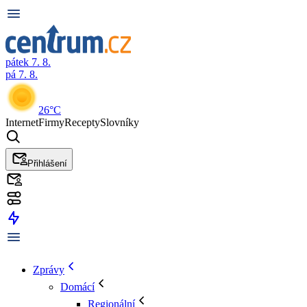
pátek 7. 8.
pá 7. 8.
26°C
Internet
Firmy
Recepty
Slovníky
Přihlášení
Zprávy
Domácí
Regionální