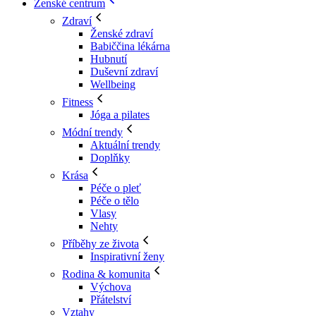
Ženské centrum
Zdraví
Ženské zdraví
Babiččina lékárna
Hubnutí
Duševní zdraví
Wellbeing
Fitness
Jóga a pilates
Módní trendy
Aktuální trendy
Doplňky
Krása
Péče o pleť
Péče o tělo
Vlasy
Nehty
Příběhy ze života
Inspirativní ženy
Rodina & komunita
Výchova
Přátelství
Vztahy