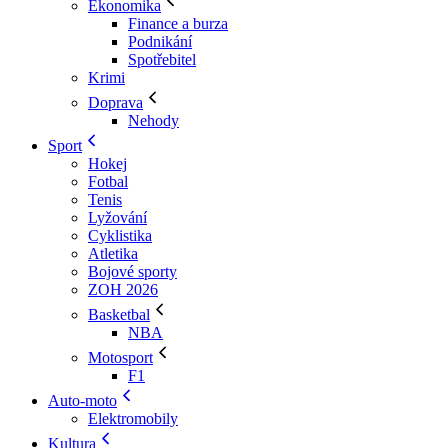
Ekonomika
Finance a burza
Podnikání
Spotřebitel
Krimi
Doprava
Nehody
Sport
Hokej
Fotbal
Tenis
Lyžování
Cyklistika
Atletika
Bojové sporty
ZOH 2026
Basketbal
NBA
Motosport
F1
Auto-moto
Elektromobily
Kultura