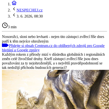
NESPECHEJ.cz
3. 6. 2026, 08:30
3 min
Nosorožci, sloni nebo levharti - nejen tito zástupci zvířecí říše dnes
patří k těm nejvíce ohroženým
Přidejte si obsah Centrum.cz do oblíbených zdrojů pro Google
hledání a Google zprávy
Každým rokem z přírody mizí v důsledku globálních i regionálních
změn celé živočišné druhy. Kteří zástupci zvířecí říše jsou dnes
považováni za ty nejohroženější, a s největší pravděpodobností se
tak nedožijí příchodu budoucích generací?