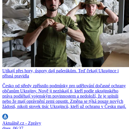
Utíkají přes hory, úspory dají pašerákům. Teď čekají Ukrajince i
přísná pravidla
Česko od středy zpřísnilo podmínky pro udělování dočasné ochrany
občanům Ukrajiny. Nově ji nezískají ti, kteří podle ukrajinského
práva podléhají vojenským povinnostem a nedoloží, že je splnili
nebo že mají oprávnění zemi opustit. Změna se týká pouze nových
žádostí, nikoli stovek tisíc Ukrajinců, kteří už ochranu v Česku mají.
Aktuálně.cz - Zprávy
dnes, 06:37