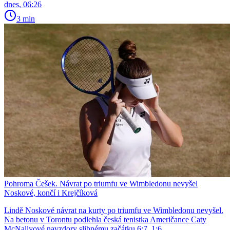
dnes, 06:26
3 min
Pohroma Češek. Návrat po triumfu ve Wimbledonu nevyšel
Noskové, končí i Krejčíková
Lindě Noskové návrat na kurty po triumfu ve Wimbledonu nevyšel.
Na betonu v Torontu podlehla česká tenistka Američance Caty
McNallyové navzdory slibnému začátku 6:7, 1:6.