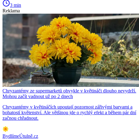
3 min
Reklama
Chryzantémy ze supermarketů obvykle v květináči dlouho nevydrží.
Mohou začít vadnout už po 2 dnech
Chryzantémy v květináčích upoutají pozornost zářivými barvami a
bohatostí květenství. Ale většinou jde o rychlý efekt a během pár dní
začnou chřadnout.
BydlímeÚtulně.cz