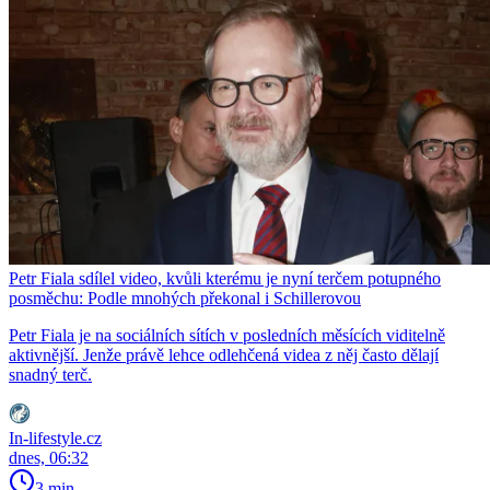
Petr Fiala sdílel video, kvůli kterému je nyní terčem potupného
posměchu: Podle mnohých překonal i Schillerovou
Petr Fiala je na sociálních sítích v posledních měsících viditelně
aktivnější. Jenže právě lehce odlehčená videa z něj často dělají
snadný terč.
In-lifestyle.cz
dnes, 06:32
3 min