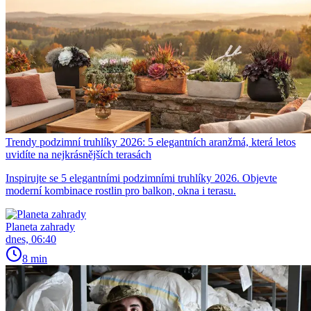
Trendy podzimní truhlíky 2026: 5 elegantních aranžmá, která letos
uvidíte na nejkrásnějších terasách
Inspirujte se 5 elegantními podzimními truhlíky 2026. Objevte
moderní kombinace rostlin pro balkon, okna i terasu.
Planeta zahrady
dnes, 06:40
8 min