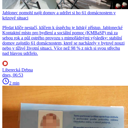
Jablonec pomohl najít domov a udržet si ho 61 domácnostem v
krizové situaci
Předat klíče nestačí, klíčem k úspěchu je lidský přístup. Jablonecké
Kontaktní místo pro bydlení a sociální pomoc (KMBaSP) má za
sebou rok a půl ostrého provozu s mimořádnými výsledky: stabilní
domov zajistilo 61 domácnostem, které se nacházely v bytové nouzi
nebo v tíživé životní situaci. Více než 98 % z nich si svou střechu
nad hlavou udrželo.
Liberecká Drbna
dnes, 06:53
2 min