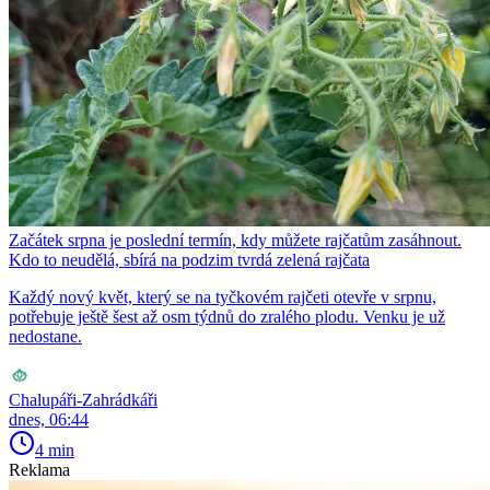
Začátek srpna je poslední termín, kdy můžete rajčatům zasáhnout.
Kdo to neudělá, sbírá na podzim tvrdá zelená rajčata
Každý nový květ, který se na tyčkovém rajčeti otevře v srpnu,
potřebuje ještě šest až osm týdnů do zralého plodu. Venku je už
nedostane.
Chalupáři-Zahrádkáři
dnes, 06:44
4 min
Reklama