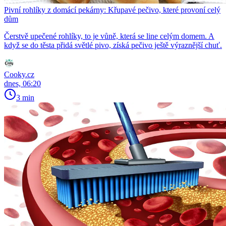
Pivní rohlíky z domácí pekárny: Křupavé pečivo, které provoní celý
dům
Čerstvě upečené rohlíky, to je vůně, která se line celým domem. A
když se do těsta přidá světlé pivo, získá pečivo ještě výraznější chuť.
Cooky.cz
dnes, 06:20
3 min