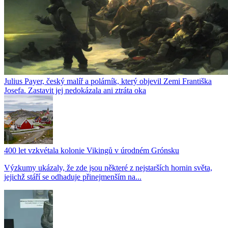
Julius Payer, český malíř a polárník, který objevil Zemi Františka
Josefa. Zastavit jej nedokázala ani ztráta oka
400 let vzkvétala kolonie Vikingů v úrodném Grónsku
Výzkumy ukázaly, že zde jsou některé z nejstarších hornin světa,
jejichž stáří se odhaduje přinejmenším na...