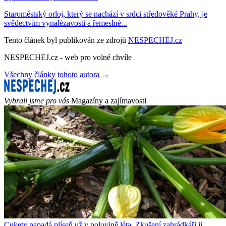
Staroměstský orloj, který se nachází v srdci středověké Prahy, je
svědectvím vynalézavosti a řemeslné...
Tento článek byl publikován ze zdrojů
NESPECHEJ.cz
NESPECHEJ.cz - web pro volné chvíle
Všechny články tohoto autora →
Vybrali jsme pro vás
Magazíny a zajímavosti
Cukety napadá plíseň už v polovině léta. Zkušení zahrádkáři ji