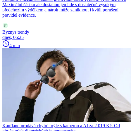
Maximální částku ale dostanou jen lidé s dostatečně vysokým
předchozím výdělkem a nárok může zaniknout i kvůli porušení
pravidel evidence.
Byznys trendy
dnes, 06:25
4 min
Kaufland prodává chytré brýle s kamerou a AI za 2 019 Kč. Od
obyčejných dioptrických je nerozeznáte