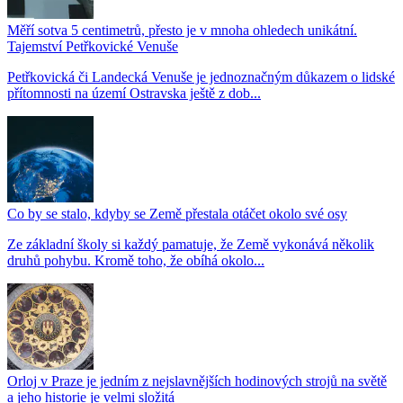
Měří sotva 5 centimetrů, přesto je v mnoha ohledech unikátní.
Tajemství Petřkovické Venuše
Petřkovická či Landecká Venuše je jednoznačným důkazem o lidské
přítomnosti na území Ostravska ještě z dob...
Co by se stalo, kdyby se Země přestala otáčet okolo své osy
Ze základní školy si každý pamatuje, že Země vykonává několik
druhů pohybu. Kromě toho, že obíhá okolo...
Orloj v Praze je jedním z nejslavnějších hodinových strojů na světě
a jeho historie je velmi složitá