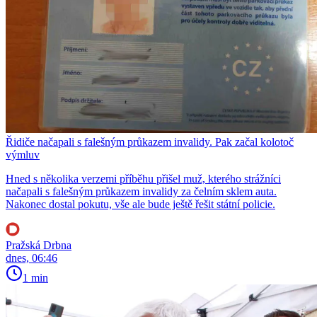
Řidiče načapali s falešným průkazem invalidy. Pak začal kolotoč
výmluv
Hned s několika verzemi příběhu přišel muž, kterého strážníci
načapali s falešným průkazem invalidy za čelním sklem auta.
Nakonec dostal pokutu, vše ale bude ještě řešit státní policie.
Pražská Drbna
dnes, 06:46
1 min