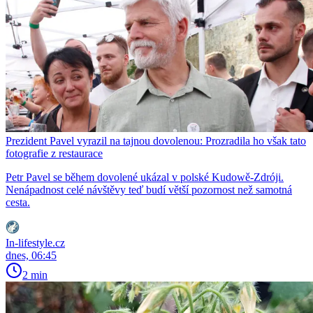
Prezident Pavel vyrazil na tajnou dovolenou: Prozradila ho však tato
fotografie z restaurace
Petr Pavel se během dovolené ukázal v polské Kudowě-Zdróji.
Nenápadnost celé návštěvy teď budí větší pozornost než samotná
cesta.
In-lifestyle.cz
dnes, 06:45
2 min