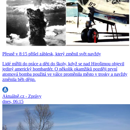
Přesně v 8:15 přišel záblesk, který změnil svět navždy
Lidé mířili do práce a děti do školy, když se nad Hirošimou objevil
jediný americký bombardér. O několik okamžiků později první
atomová bomba použitá ve válce proměnila město v trosky a navždy
změnila běh dějin.
Aktuálně.cz - Zprávy
dnes, 06:15