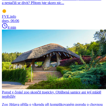
a nestačili se divit? Přitom jste skoro nic...
FVE.info
dnes, 06:06
4 min
Porod v české zoo skončil tragicky. Oblíbená samice ani její mládě
nepřežily
Zoo Jihlava přišla o víkendu při komplikovaném porodu o chovnou