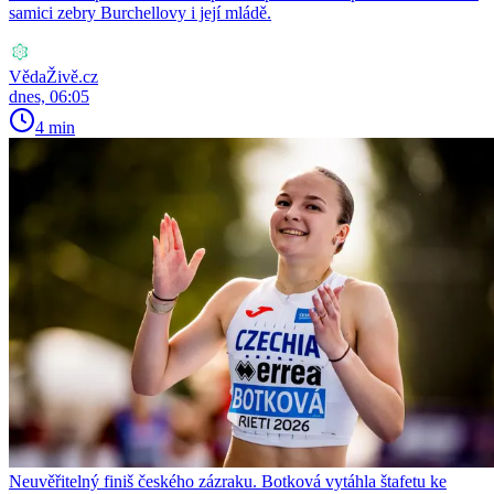
samici zebry Burchellovy i její mládě.
VědaŽivě.cz
dnes, 06:05
4 min
Neuvěřitelný finiš českého zázraku. Botková vytáhla štafetu ke