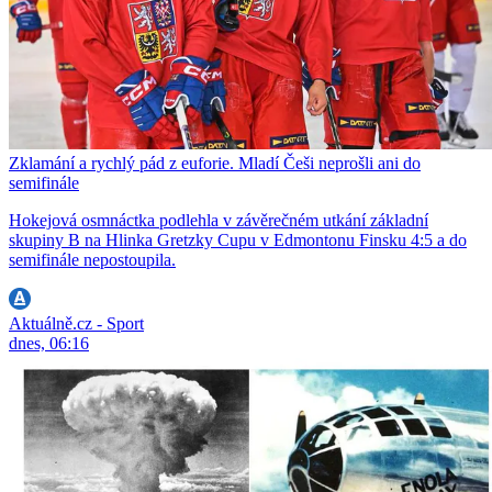
Zklamání a rychlý pád z euforie. Mladí Češi neprošli ani do
semifinále
Hokejová osmnáctka podlehla v závěrečném utkání základní
skupiny B na Hlinka Gretzky Cupu v Edmontonu Finsku 4:5 a do
semifinále nepostoupila.
Aktuálně.cz - Sport
dnes, 06:16