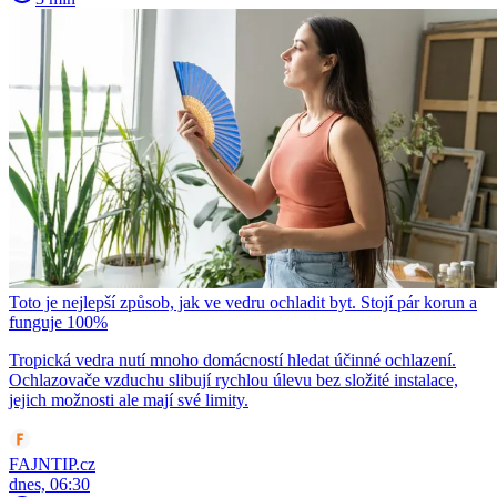
Toto je nejlepší způsob, jak ve vedru ochladit byt. Stojí pár korun a
funguje 100%
Tropická vedra nutí mnoho domácností hledat účinné ochlazení.
Ochlazovače vzduchu slibují rychlou úlevu bez složité instalace,
jejich možnosti ale mají své limity.
FAJNTIP.cz
dnes, 06:30