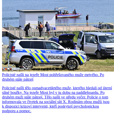
Policisté našli na jezeře Most pohřešovaného muže mrtvého. Po
druhém stále pátrají
Policisté našli tělo osmadvacetiletého muže, kterého hledali od úterní
silné bouřky. Na jezeře Most byl v tu dobu na paddleboardu. Po
druhém muži stále pátrají. Tělo našli ve středu večer. Policie o tom
informovala ve čtvrtek na sociální síti X. Rodinám obou mužů jsou
k dispozici krizoví interventi, kteří poskytují psychologickou
podporu a pomoc.