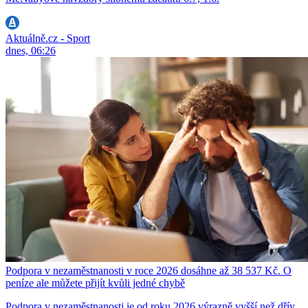
Aktuálně.cz - Sport
dnes, 06:26
Podpora v nezaměstnanosti v roce 2026 dosáhne až 38 537 Kč. O
peníze ale můžete přijít kvůli jedné chybě
Podpora v nezaměstnanosti je od roku 2026 výrazně vyšší než dřív.