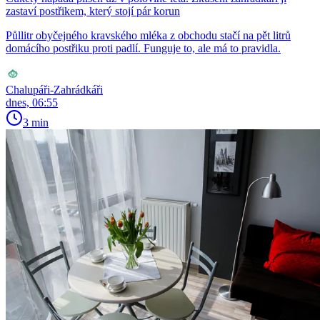
zastaví postřikem, který stojí pár korun
Půllitr obyčejného kravského mléka z obchodu stačí na pět litrů
domácího postřiku proti padlí. Funguje to, ale má to pravidla.
Chalupáři-Zahrádkáři
dnes, 06:55
3 min