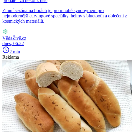
prodáte i za několik tisíc
Zimní sezóna na horách je pro mnohé synonymem pro
nejmodernější carvingové speciálky, helmy s bluetooth a oblečení z
kosmických materiálů.
VědaŽivě.cz
dnes, 06:22
2 min
Reklama