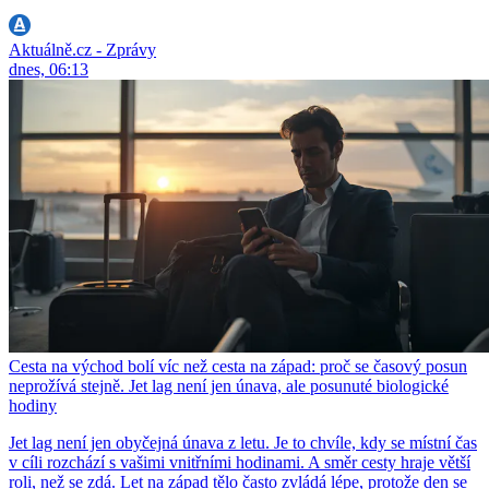
Aktuálně.cz - Zprávy
dnes, 06:13
Cesta na východ bolí víc než cesta na západ: proč se časový posun
neprožívá stejně. Jet lag není jen únava, ale posunuté biologické
hodiny
Jet lag není jen obyčejná únava z letu. Je to chvíle, kdy se místní čas
v cíli rozchází s vašimi vnitřními hodinami. A směr cesty hraje větší
roli, než se zdá. Let na západ tělo často zvládá lépe, protože den se