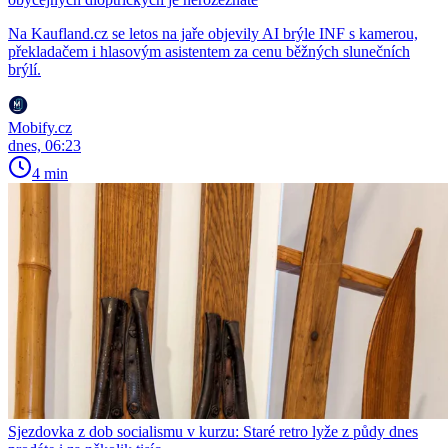
Na Kaufland.cz se letos na jaře objevily AI brýle INF s kamerou,
překladačem i hlasovým asistentem za cenu běžných slunečních
brýlí.
Mobify.cz
dnes, 06:23
4 min
Sjezdovka z dob socialismu v kurzu: Staré retro lyže z půdy dnes