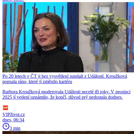
Po 20 letech v ČT ji bez vysvětlení sundali z Událostí. Kroužková
popsala ráno, které jí změnilo kariéru
Barbora Kroužková moderovala Události necelé tři roky. V prosinci
2025 jí vedení oznámilo, že končí, důvod prý nedostala dodnes.
VIPživot.cz
dnes, 06:34
3 min