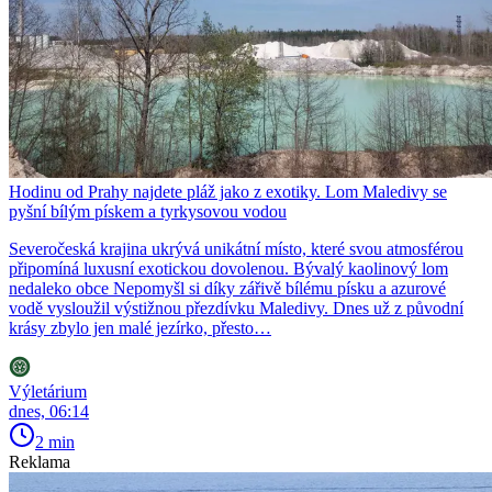
Hodinu od Prahy najdete pláž jako z exotiky. Lom Maledivy se
pyšní bílým pískem a tyrkysovou vodou
Severočeská krajina ukrývá unikátní místo, které svou atmosférou
připomíná luxusní exotickou dovolenou. Bývalý kaolinový lom
nedaleko obce Nepomyšl si díky zářivě bílému písku a azurové
vodě vysloužil výstižnou přezdívku Maledivy. Dnes už z původní
krásy zbylo jen malé jezírko, přesto…
Výletárium
dnes, 06:14
2 min
Reklama