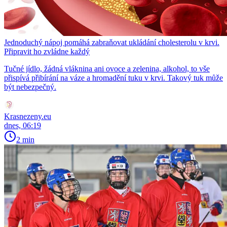
Jednoduchý nápoj pomáhá zabraňovat ukládání cholesterolu v krvi.
Připravit ho zvládne každý
Tučné jídlo, žádná vláknina ani ovoce a zelenina, alkohol, to vše
přispívá přibírání na váze a hromadění tuku v krvi. Takový tuk může
být nebezpečný.
Krasnezeny.eu
dnes, 06:19
2 min