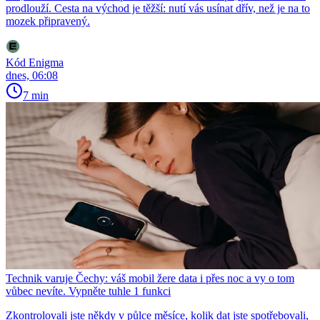
prodlouží. Cesta na východ je těžší: nutí vás usínat dřív, než je na to
mozek připravený.
Kód Enigma
dnes, 06:08
7 min
Technik varuje Čechy: váš mobil žere data i přes noc a vy o tom
vůbec nevíte. Vypněte tuhle 1 funkci
Zkontrolovali jste někdy v půlce měsíce, kolik dat jste spotřebovali,