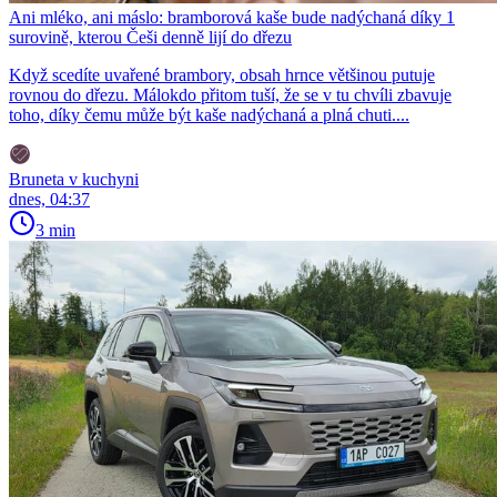
Ani mléko, ani máslo: bramborová kaše bude nadýchaná díky 1
surovině, kterou Češi denně lijí do dřezu
Když scedíte uvařené brambory, obsah hrnce většinou putuje
rovnou do dřezu. Málokdo přitom tuší, že se v tu chvíli zbavuje
toho, díky čemu může být kaše nadýchaná a plná chuti....
Bruneta v kuchyni
dnes, 04:37
3 min