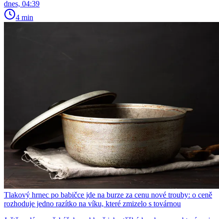
dnes, 04:39
4 min
Tlakový hrnec po babičce jde na burze za cenu nové trouby: o ceně
rozhoduje jedno razítko na víku, které zmizelo s továrnou