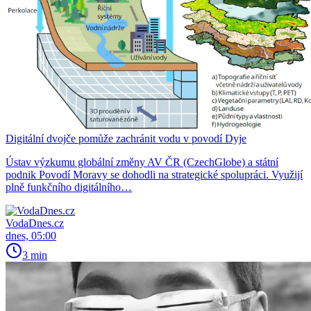
Digitální dvojče pomůže zachránit vodu v povodí Dyje
Ústav výzkumu globální změny AV ČR (CzechGlobe) a státní
podnik Povodí Moravy se dohodli na strategické spolupráci. Využijí
plně funkčního digitálního…
VodaDnes.cz
dnes, 05:00
3 min