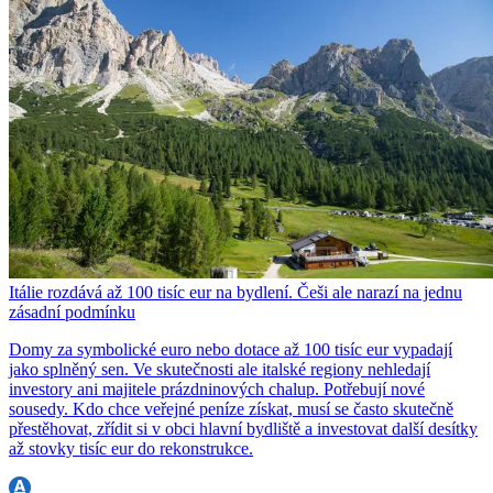
Itálie rozdává až 100 tisíc eur na bydlení. Češi ale narazí na jednu
zásadní podmínku
Domy za symbolické euro nebo dotace až 100 tisíc eur vypadají
jako splněný sen. Ve skutečnosti ale italské regiony nehledají
investory ani majitele prázdninových chalup. Potřebují nové
sousedy. Kdo chce veřejné peníze získat, musí se často skutečně
přestěhovat, zřídit si v obci hlavní bydliště a investovat další desítky
až stovky tisíc eur do rekonstrukce.