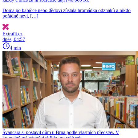
Doma po babičce nebo dědovi zůstala hromádka odznaků a nikdo
pořádně neví, […]
Extrafit.cz
dnes, 04:57
4 min
Švancara si postavil dům u Brna podle vlastních představ. V
koupelně má vánoční skřítky po celý rok