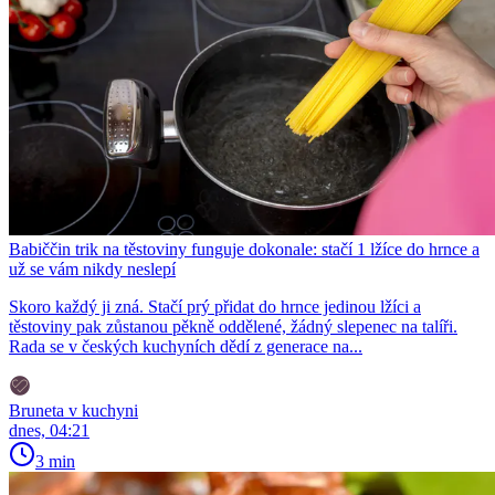
Babiččin trik na těstoviny funguje dokonale: stačí 1 lžíce do hrnce a
už se vám nikdy neslepí
Skoro každý ji zná. Stačí prý přidat do hrnce jedinou lžíci a
těstoviny pak zůstanou pěkně oddělené, žádný slepenec na talíři.
Rada se v českých kuchyních dědí z generace na...
Bruneta v kuchyni
dnes, 04:21
3 min