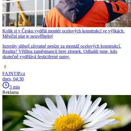
Kolik si v Česku vydělá montér ocelových konstrukcí ve výškách.
Měsíční plat je neuvěřitelný
Inzeráty slibují závratné peníze za montáž ocelových konstrukcí.
Realita? Většina zaměstnanců bere zlomek. Odhalili jsme, kdo
skutečně vydělává šesticiferné sumy.
FAJNTIP.cz
dnes, 04:30
3 min
Reklama