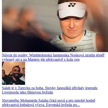
Návrat do reality. Wimbledonská šampionka Nosková ztratila téměř
vyhraný set a na Masters jde překvapivě z kola ven
Salah je v Turecku za boha. Stovky fanoušků přivítaly legendu
Liverpoolu jako filmovou hvězdu
Slovutného Mohameda Salaha čeká nová a pro mnohé hodně
překvapivá fotbalová výzva. Egyptská hvězda po...