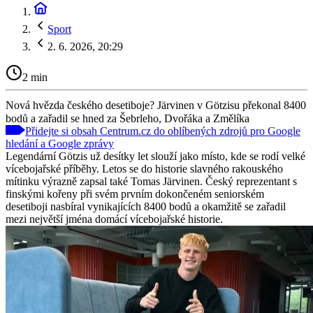
Sport
2. 6. 2026, 20:29
2 min
Nová hvězda českého desetiboje? Järvinen v Götzisu překonal 8400
bodů a zařadil se hned za Šebrleho, Dvořáka a Změlíka
Přidejte si obsah Centrum.cz do oblíbených zdrojů pro Google
hledání a Google zprávy
Legendární Götzis už desítky let slouží jako místo, kde se rodí velké
vícebojařské příběhy. Letos se do historie slavného rakouského
mítinku výrazně zapsal také Tomas Järvinen. Český reprezentant s
finskými kořeny při svém prvním dokončeném seniorském
desetiboji nasbíral vynikajících 8400 bodů a okamžitě se zařadil
mezi největší jména domácí vícebojařské historie.