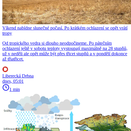
Víkend nabídne slunečné počasí. Po krátkém ochlazení se opět vrátí
tropy
Od tropického vedra si dlouho neodpočineme. Po pátečním
ochlazení ještě v sobotu teploty vystoupají maximálně na 28 stupňů,
už v neděli ale opět může být přes třicet stupňů a v pondělí dokonce
až třiatřicet.
Liberecká Drbna
dnes, 05:01
1 min