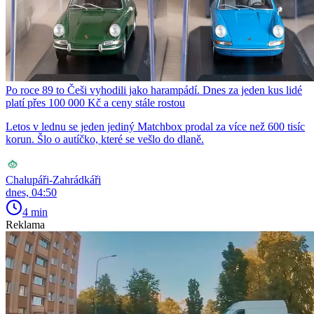
Po roce 89 to Češi vyhodili jako harampádí. Dnes za jeden kus lidé
platí přes 100 000 Kč a ceny stále rostou
Letos v lednu se jeden jediný Matchbox prodal za více než 600 tisíc
korun. Šlo o autíčko, které se vešlo do dlaně.
Chalupáři-Zahrádkáři
dnes, 04:50
4 min
Reklama