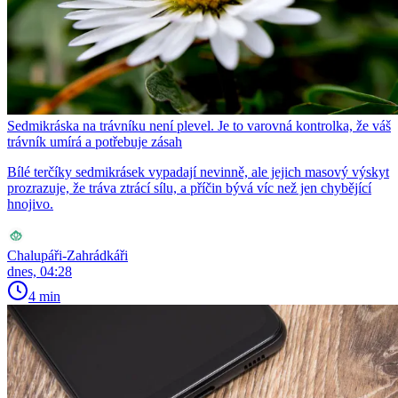
Sedmikráska na trávníku není plevel. Je to varovná kontrolka, že váš
trávník umírá a potřebuje zásah
Bílé terčíky sedmikrásek vypadají nevinně, ale jejich masový výskyt
prozrazuje, že tráva ztrácí sílu, a příčin bývá víc než jen chybějící
hnojivo.
Chalupáři-Zahrádkáři
dnes, 04:28
4 min