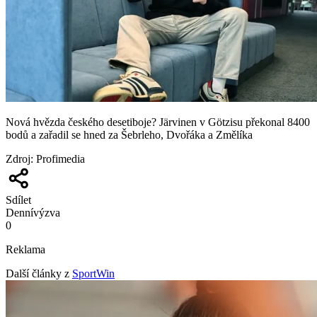
Nová hvězda českého desetiboje? Järvinen v Götzisu překonal 8400
bodů a zařadil se hned za Šebrleho, Dvořáka a Změlíka
Zdroj
:
Profimedia
Sdílet
Denní
výzva
0
Reklama
Další články z
SportWin