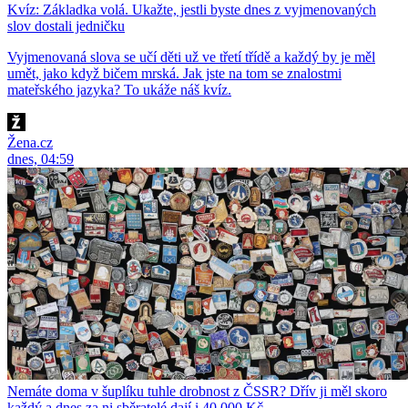
Kvíz: Základka volá. Ukažte, jestli byste dnes z vyjmenovaných
slov dostali jedničku
Vyjmenovaná slova se učí děti už ve třetí třídě a každý by je měl
umět, jako když bičem mrská. Jak jste na tom se znalostmi
mateřského jazyka? To ukáže náš kvíz.
Žena.cz
dnes, 04:59
Nemáte doma v šuplíku tuhle drobnost z ČSSR? Dřív ji měl skoro
každý a dnes za ni sběratelé dají i 40 000 Kč