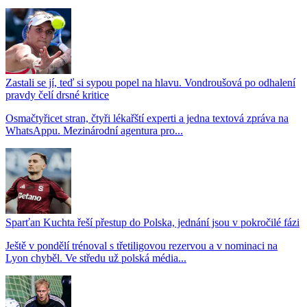
Zastali se jí, teď si sypou popel na hlavu. Vondroušová po odhalení
pravdy čelí drsné kritice
Osmačtyřicet stran, čtyři lékařští experti a jedna textová zpráva na
WhatsAppu. Mezinárodní agentura pro...
Sparťan Kuchta řeší přestup do Polska, jednání jsou v pokročilé fázi
Ještě v pondělí trénoval s třetiligovou rezervou a v nominaci na
Lyon chyběl. Ve středu už polská média...