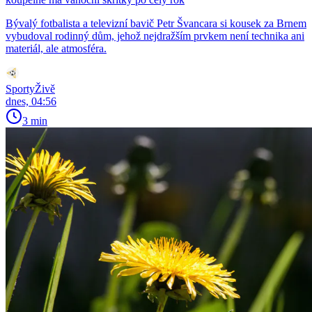
Bývalý fotbalista a televizní bavič Petr Švancara si kousek za Brnem
vybudoval rodinný dům, jehož nejdražším prvkem není technika ani
materiál, ale atmosféra.
SportyŽivě
dnes, 04:56
3 min