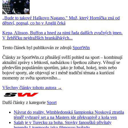
„Bude to takové Haškovo Nagano." Muž, který Horníčka zná od
dětství, popsal, co ho v Anglii čeká
Kepa, Alisson, Buffon a hned za nimi řada dalších zvučných jmen.
V žebříčku nejdražších brankářských...
Tento článek byl publikován ze zdrojů
SportWin
Články ze SportWin.cz přinášejí svěží pohled na sport – kombinují
aktuální zprávy s lehkostí, nadsázkou i špetkou zábavy. Věnují se
především populárním sportům, jako je fotbal, hokej, tenis nebo
bojové sporty, ale objevují se i méně tradiční témata a kuriózní
momenty ze světa sportovního...
Všechny články tohoto autora →
Další články z kategorie
Sport
Návrat do reality. Wimbledonská šampionka Nosková ztratila
téměř vyhraný set a na Masters jde překvapivě z kola ven
Salah je v Turecku za boha. Stovky fanoušků přivítaly
legendu Liverpoolu jako filmovou hvězdu