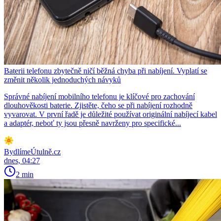
Baterii telefonu zbytečně ničí běžná chyba při nabíjení. Vyplatí se
změnit několik jednoduchých návyků
Správné nabíjení mobilního telefonu je klíčové pro zachování
dlouhověkosti baterie. Zjistěte, čeho se při nabíjení rozhodně
vyvarovat. V první řadě je důležité používat originální nabíjecí kabel
a adaptér, neboť ty jsou přesně navrženy pro specifické...
BydlímeÚtulně.cz
dnes, 04:27
2 min