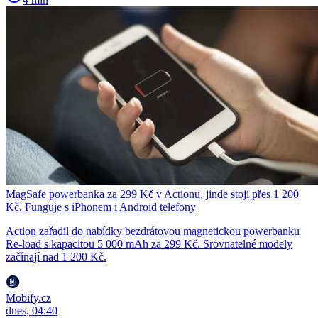
MagSafe powerbanka za 299 Kč v Actionu, jinde stojí přes 1 200
Kč. Funguje s iPhonem i Android telefony
Action zařadil do nabídky bezdrátovou magnetickou powerbanku
Re-load s kapacitou 5 000 mAh za 299 Kč. Srovnatelné modely
začínají nad 1 200 Kč.
Mobify.cz
dnes, 04:40