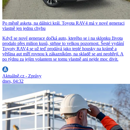
Po městě asketa, na dálnici král. Toyota RAV4 má v nové generaci
vlastně jen jednu chybu
Když se nové generace dočká auto, kterého se i na sklonku života
prodalo přes milion kusů, strhne to velkou pozornost. Šesté vydání
Toyoty RAV4 se už teď prodává jako teplé housky na krámě a
většina aut míří rovnou k zákazníkům, na skladě se ani neohřejí. A
po týdnu za jejím volantem se tomu vlastně ani nejde moc divit.
Aktuálně.cz - Zprávy
dnes, 04:32