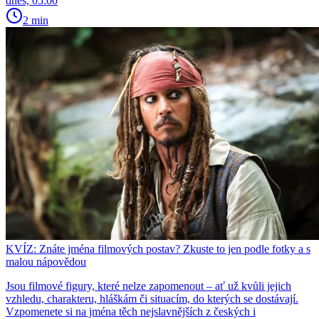
dnes, 05:00
2 min
KVÍZ: Znáte jména filmových postav? Zkuste to jen podle fotky a s
malou nápovědou
Jsou filmové figury, které nelze zapomenout – ať už kvůli jejich
vzhledu, charakteru, hláškám či situacím, do kterých se dostávají.
Vzpomenete si na jména těch nejslavnějších z českých i