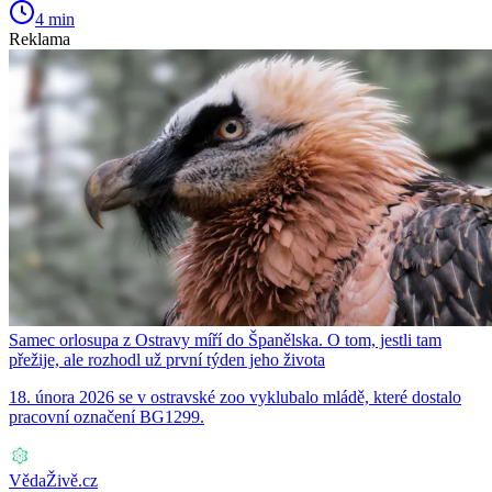
4 min
Reklama
Samec orlosupa z Ostravy míří do Španělska. O tom, jestli tam
přežije, ale rozhodl už první týden jeho života
18. února 2026 se v ostravské zoo vyklubalo mládě, které dostalo
pracovní označení BG1299.
VědaŽivě.cz