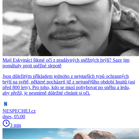
Mají Eskymáci šikmé oči z pradávných sněžných brýlí? Saze jim
pomáhaly proti sněžné slepotě
Jsou důležitým příkladem jednoho z nejstarších typů ochranných
brýlí na světě, některé pocházejí již z nejranějšího období Inuitů (asi
před 800 lety). Pro toho, kdo se musí pohybovat po sněhu a ledu,
aby přežil, je nesmírně důležité chránit si oči.
NESPECHEJ.cz
dnes, 05:00
3 min