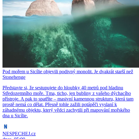
Pod mořem u Sicílie objevili podivný monolit. Je dvakrát starší než
Stonehenge
Představte si, že sestupujete do hloubky 40 metrů pod hladinu
Středozemního moře. Tma, ticho, jen bubliny z vašeho dýchacího
přístroje. A pak to spatříte – masivní kamennou strukturu, která tam
prostě nemá co dělat. Přesně tohle zažili potápěči vyslaní k
záhadnému objektu, který vědci zachytili při mapování mořského
dna u Sicílie.
NESPECHEJ.cz