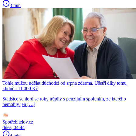
3 min
Tohle můžou udělat důchodci od srpna zdarma. Ušetří díky tomu
klidně i 11 000 Kč
Statisíce seniorů se roky trápily s penzijním spořením, ze kterého
nemohly jen […]
Spotřebitelov.cz
dnes, 04:44
4 min