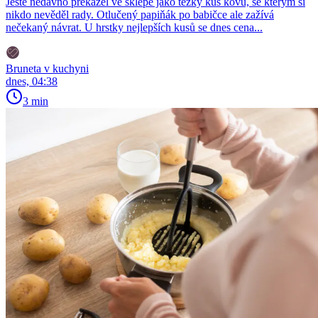
Ještě nedávno překážel ve sklepě jako těžký kus kovu, se kterým si
nikdo nevěděl rady. Otlučený papiňák po babičce ale zažívá
nečekaný návrat. U hrstky nejlepších kusů se dnes cena...
Bruneta v kuchyni
dnes, 04:38
3 min