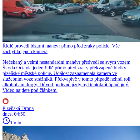
Řidič provedl bizarní manévr přímo před zraky policie. Vše
zachytila jejich kamera
Nečekaný a velmi nestandardní manévr předvedl se svým vozem
Škoda Octavia jeden řidič přímo před zraky překvapené hlídky
plzeňské městské policie. Událost zaznamenala kamera ve
služebním voze strážníků. Překvapivě v tomto případě nehrál roli
alkohol ani drogy. Důvod podivné jízdy byl tentokrát úplně jiný.
Video najdete pod článkem.
Plzeňská Drbna
dnes, 04:50
1 min