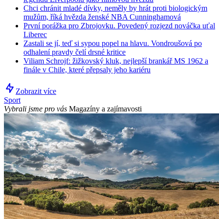
Chci chránit mladé dívky, neměly by hrát proti biologickým
mužům, říká hvězda ženské NBA Cunninghamová
První porážka pro Zbrojovku. Povedený rozjezd nováčka uťal
Liberec
Zastali se jí, teď si sypou popel na hlavu. Vondroušová po
odhalení pravdy čelí drsné kritice
Viliam Schrojf: žižkovský kluk, nejlepší brankář MS 1962 a
finále v Chile, které přepsaly jeho kariéru
Zobrazit více
Sport
Vybrali jsme pro vás
Magazíny a zajímavosti