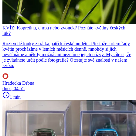
KVÍZ: Kopretina, chrpa nebo zvonek? Poznáte květiny českých
luk?
Rozkvetlé louky zkrátka patří k českému létu. Přestože kolem řady
květin procházíme v letních měsících denně, mnohdy si jich
nevšímáme a někdy možná ani neznáme jejich názvy. Myslíte si, že
je zvládnete určit podle fotografie? Otestujte své znalosti v našem
kvízu.
Hradecká Drbna
dnes, 04:55
1 min