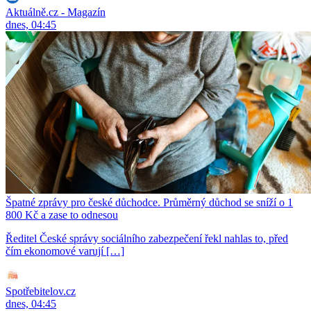
Aktuálně.cz - Magazín
dnes, 04:45
Špatné zprávy pro české důchodce. Průměrný důchod se sníží o 1
800 Kč a zase to odnesou
Ředitel České správy sociálního zabezpečení řekl nahlas to, před
čím ekonomové varují […]
Spotřebitelov.cz
dnes, 04:45