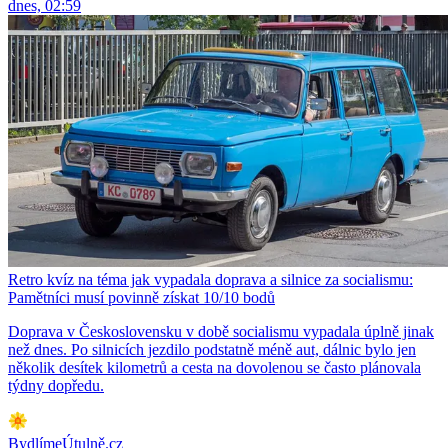
dnes, 02:59
Retro kvíz na téma jak vypadala doprava a silnice za socialismu:
Pamětníci musí povinně získat 10/10 bodů
Doprava v Československu v době socialismu vypadala úplně jinak
než dnes. Po silnicích jezdilo podstatně méně aut, dálnic bylo jen
několik desítek kilometrů a cesta na dovolenou se často plánovala
týdny dopředu.
BydlímeÚtulně.cz