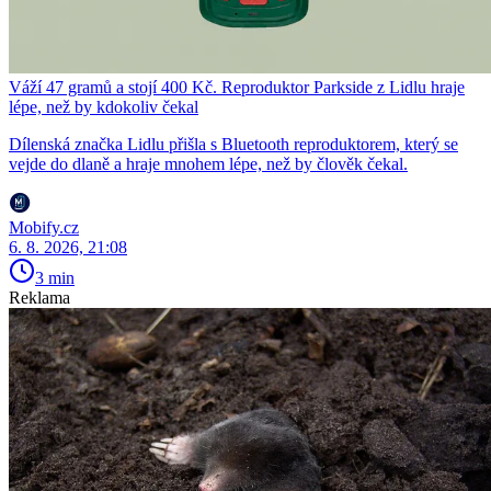
Váží 47 gramů a stojí 400 Kč. Reproduktor Parkside z Lidlu hraje
lépe, než by kdokoliv čekal
Dílenská značka Lidlu přišla s Bluetooth reproduktorem, který se
vejde do dlaně a hraje mnohem lépe, než by člověk čekal.
Mobify.cz
6. 8. 2026, 21:08
3 min
Reklama