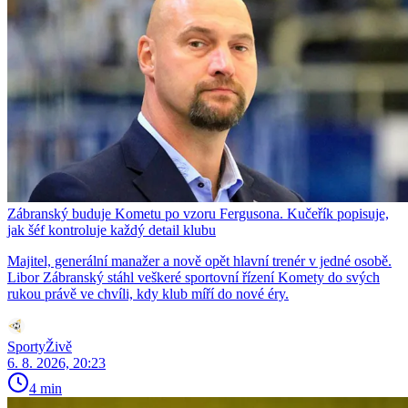
Zábranský buduje Kometu po vzoru Fergusona. Kučeřík popisuje,
jak šéf kontroluje každý detail klubu
Majitel, generální manažer a nově opět hlavní trenér v jedné osobě.
Libor Zábranský stáhl veškeré sportovní řízení Komety do svých
rukou právě ve chvíli, kdy klub míří do nové éry.
SportyŽivě
6. 8. 2026, 20:23
4 min