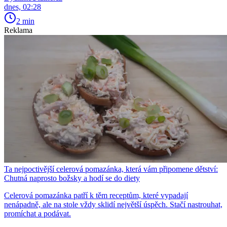
dnes, 02:28
2 min
Reklama
Ta nejpoctivější celerová pomazánka, která vám připomene dětství:
Chutná naprosto božsky a hodí se do diety
Celerová pomazánka patří k těm receptům, které vypadají
nenápadně, ale na stole vždy sklidí největší úspěch. Stačí nastrouhat,
promíchat a podávat.