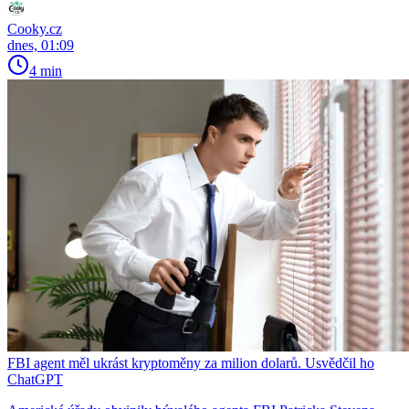
Cooky.cz
dnes, 01:09
4 min
FBI agent měl ukrást kryptoměny za milion dolarů. Usvědčil ho
ChatGPT