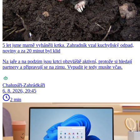
5 let jsme marně vyháněli krtka. Zahradník vzal kuchyňský odpad,
noviny a za 20 minut byl klid
Na jaře a na podzim jsou krtci obzvláště aktivní, protože si hledají
partnery a připravují se na zimu. Vypudit je tedy musíte včas.
Chalupáři-Zahrádkáři
6. 8. 2026, 20:45
2 min