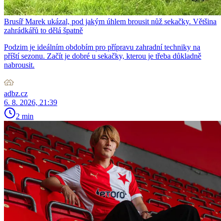
Brusíř Marek ukázal, pod jakým úhlem brousit nůž sekačky. Většina
zahrádkářů to dělá špatně
Podzim je ideálním obdobím pro přípravu zahradní techniky na
příští sezonu. Začít je dobré u sekačky, kterou je třeba důkladně
nabrousit.
adbz.cz
6. 8. 2026, 21:39
2 min