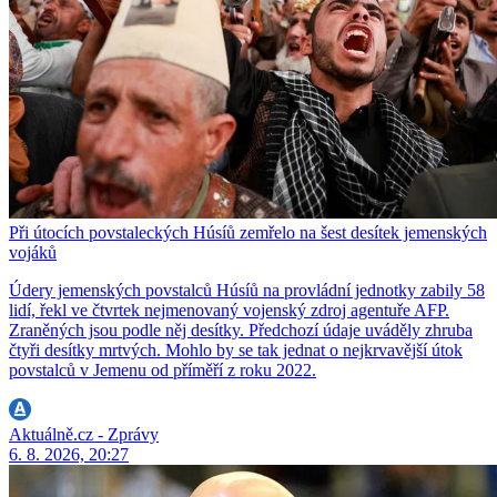
Při útocích povstaleckých Húsíů zemřelo na šest desítek jemenských
vojáků
Údery jemenských povstalců Húsíů na provládní jednotky zabily 58
lidí, řekl ve čtvrtek nejmenovaný vojenský zdroj agentuře AFP.
Zraněných jsou podle něj desítky. Předchozí údaje uváděly zhruba
čtyři desítky mrtvých. Mohlo by se tak jednat o nejkrvavější útok
povstalců v Jemenu od příměří z roku 2022.
Aktuálně.cz - Zprávy
6. 8. 2026, 20:27