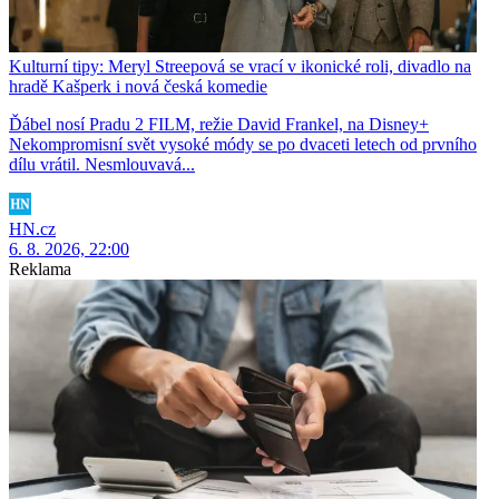
Kulturní tipy: Meryl Streepová se vrací v ikonické roli, divadlo na
hradě Kašperk i nová česká komedie
Ďábel nosí Pradu 2 FILM, režie David Frankel, na Disney+
Nekompromisní svět vysoké módy se po dvaceti letech od prvního
dílu vrátil. Nesmlouvavá...
HN.cz
6. 8. 2026, 22:00
Reklama