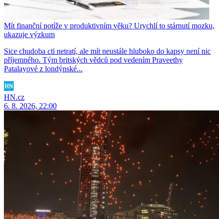
Mít finanční potíže v produktivním věku? Urychlí to stárnutí mozku,
ukazuje výzkum
Sice chudoba cti netratí, ale mít neustále hluboko do kapsy není nic
příjemného. Tým britských vědců pod vedením Praveethy
Patalayové z londýnské...
HN.cz
6. 8. 2026, 22:00