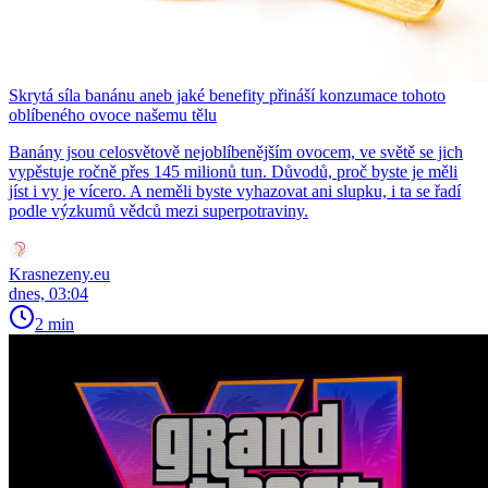
Skrytá síla banánu aneb jaké benefity přináší konzumace tohoto
oblíbeného ovoce našemu tělu
Banány jsou celosvětově nejoblíbenějším ovocem, ve světě se jich
vypěstuje ročně přes 145 milionů tun. Důvodů, proč byste je měli
jíst i vy je vícero. A neměli byste vyhazovat ani slupku, i ta se řadí
podle výzkumů vědců mezi superpotraviny.
Krasnezeny.eu
dnes, 03:04
2 min