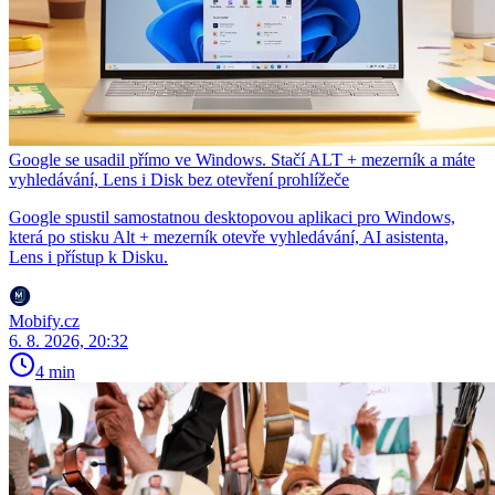
Google se usadil přímo ve Windows. Stačí ALT + mezerník a máte
vyhledávání, Lens i Disk bez otevření prohlížeče
Google spustil samostatnou desktopovou aplikaci pro Windows,
která po stisku Alt + mezerník otevře vyhledávání, AI asistenta,
Lens i přístup k Disku.
Mobify.cz
6. 8. 2026, 20:32
4 min