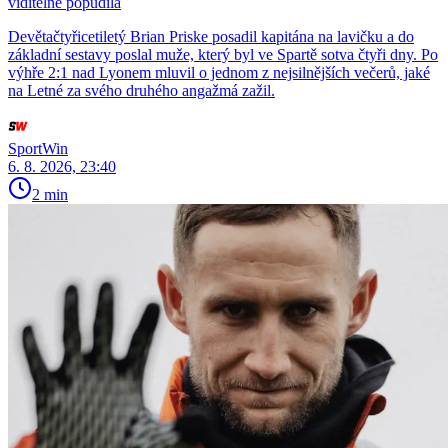
viditelně popudila
Devětačtyřicetiletý Brian Priske posadil kapitána na lavičku a do
základní sestavy poslal muže, který byl ve Spartě sotva čtyři dny. Po
výhře 2:1 nad Lyonem mluvil o jednom z nejsilnějších večerů, jaké
na Letné za svého druhého angažmá zažil.
SportWin
6. 8. 2026, 23:40
2 min