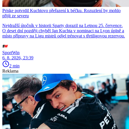
Priske potvrdil Kuchtovo přeřazení k béčku. Rozuzlení by mohlo
přijít ze severu
Nejdražší útočník v historii Sparty dorazil na Letnou 25. července.
O deset dní později chyběl Jan Kuchta v nominaci na Lyon úplně a
místo přípravy na Ligu mistrů odjel trénovat s třetiligovou rezervou.
SportWin
6. 8. 2026, 23:39
2 min
Reklama