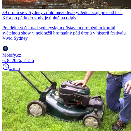
89 dronů se v Sydney zřítilo mezi diváky. Jeden stojí přes 60 tisíc
Kč a po pádu do vody je úplně na odpis
Pondělní večer nad sydneyským přístavem proměnil rekordní
světelnou show v nejdražší hromadný pád dronů v historii festivalu
Vivid Sydney.
Mobify.cz
6. 8. 2026, 21:56
4 min