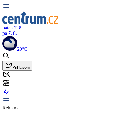
pátek 7. 8.
pá 7. 8.
20°C
Přihlášení
Reklama