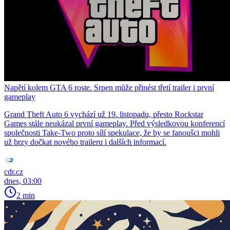
Napětí kolem GTA 6 roste. Srpen může přinést třetí trailer i první
gameplay
Grand Theft Auto 6 vychází už 19. listopadu, přesto Rockstar
Games stále neukázal první gameplay. Před výsledkovou konferencí
společnosti Take-Two proto sílí spekulace, že by se fanoušci mohli
už brzy dočkat nového traileru i dalších informací.
cdr.cz
dnes, 03:00
2 min