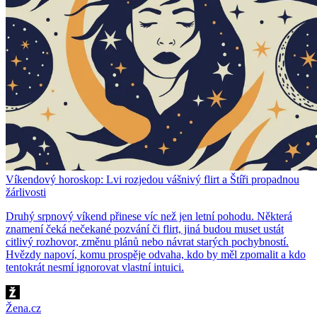
Víkendový horoskop: Lvi rozjedou vášnivý flirt a Štíři propadnou
žárlivosti
Druhý srpnový víkend přinese víc než jen letní pohodu. Některá
znamení čeká nečekané pozvání či flirt, jiná budou muset ustát
citlivý rozhovor, změnu plánů nebo návrat starých pochybností.
Hvězdy napoví, komu prospěje odvaha, kdo by měl zpomalit a kdo
tentokrát nesmí ignorovat vlastní intuici.
Žena.cz