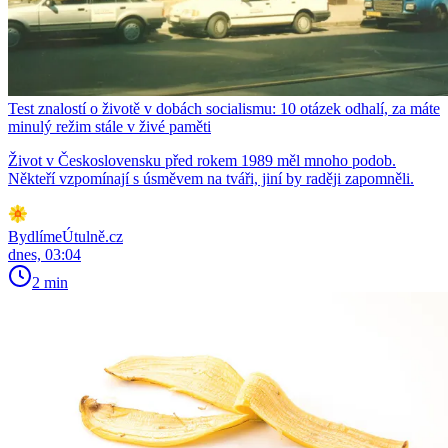
Test znalostí o životě v dobách socialismu: 10 otázek odhalí, za máte
minulý režim stále v živé paměti
Život v Československu před rokem 1989 měl mnoho podob.
Někteří vzpomínají s úsměvem na tváři, jiní by raději zapomněli.
BydlímeÚtulně.cz
dnes, 03:04
2 min