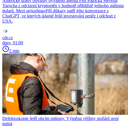
Americké úřady obvinily bývalého agenta FBI Patricka Stevena
Yarocha z odcizení kryptoměn v hodnotě přibližně jednoho milionu
dolarů. Mezi nejzajímavější důkazy patří jeho konverzace s
ChatGPT, ve kterých údajně řešil investování peněz i odchod z
USA.
cdr.cz
dnes, 01:00
2 min
Defektoskopie šetří obcím miliony. Výměna většiny stožárů není
nutná