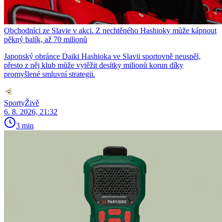
Obchodníci ze Slavie v akci. Z nechtěného Hashioky může kápnout
pěkný balík, až 70 milionů
Japonský obránce Daiki Hashioka ve Slavii sportovně neuspěl,
přesto z něj klub může vytěžit desítky milionů korun díky
promyšlené smluvní strategii.
SportyŽivě
6. 8. 2026, 21:32
3 min