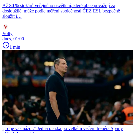
Až 80 % stožárů veřejného osvětlení, které obce považují za
dosloužilé, může podle měření společnosti ČEZ ESL bezpečně
sloužit i…
Volty
dnes, 01:00
1 min
„To je váš názor." Jedna otázka po velkém večeru trenéra Sparty