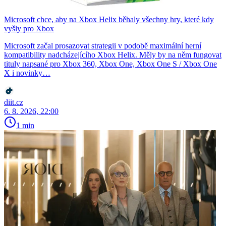
Microsoft chce, aby na Xbox Helix běhaly všechny hry, které kdy
vyšly pro Xbox
Microsoft začal prosazovat strategii v podobě maximální herní
kompatibility nadcházejícího Xbox Helix. Měly by na něm fungovat
tituly napsané pro Xbox 360, Xbox One, Xbox One S / Xbox One
X i novinky…
diit.cz
6. 8. 2026, 22:00
1 min