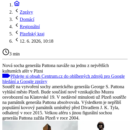
Zprávy
Domácí
Regionální
Plzeňský kraj
12. 6. 2026, 10:18
3 min
Nová socha generála Pattona naváže na jednu z největších
kulturních afér v Plzni
Přidejte si obsah Centrum.cz do oblíbených zdrojů pro Google
hledání a Google zprávy
Soutěž na vytvoření sochy amerického generála George S. Pattona
vyhlásí město Plzeň. Bude součástí nově vznikajícího Muzea
osvobození na Klatovské 19. V nedávné minulosti už Plzeň soutěže
na památník generála Pattona absolvovala. Výsledkem je nepříliš
populární kovový památník umístěný před Divadlem J. K. Tyla,
odhalený v roce 2015. Velkou aféru s jinou figurální sochou
generála Pattona zažila Plzeň v roce 2004.