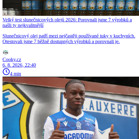
Velký test slunečnicových olejů 2026: Porovnali jsme 7 výrobků a
našli ty nejkvalitnější
Slunečnicový olej patří mezi nejčastěji používané tuky v kuchyních.
Otestovali jsme 7 běžně dostupných výrobků a porovnali je.
Cooky.cz
6. 8. 2026, 22:40
4 min