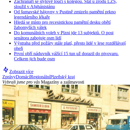
Záchranáři se stylově loučí s kolegou. Stál u zrodu LZS,
sloužil v Afghánistánu
Od šumavské hájovny v Pustině zmizelo pamětní prkno
legendárního lékaře
Hledá se místo pro recesistickou pamětní desku obětí
žabomyších válek
Do komunálních voleb v Plzni jde 13 subjektů. O post
senátora zabojuje osm lidí
Výstraha před požáry stále platí, přesto lidé v lese rozdělávají
oheň
První obří náduvník vážící 15 tun už dorazil do pivovaru.
Celkem jich bude osm
Zobrazit více
Zprávy
Domácí
Regionální
Plzeňský kraj
Vybrali jsme pro vás
Magazíny a zajímavosti