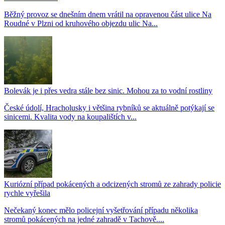
Běžný provoz se dnešním dnem vrátil na opravenou část ulice Na
Roudné v Plzni od kruhového objezdu ulic Na...
Bolevák je i přes vedra stále bez sinic. Mohou za to vodní rostliny
České údolí, Hracholusky i většina rybníků se aktuálně potýkají se
sinicemi. Kvalita vody na koupalištích v...
Kuriózní případ pokácených a odcizených stromů ze zahrady policie
rychle vyřešila
Nečekaný konec mělo policejní vyšetřování případu několika
stromů pokácených na jedné zahradě v Tachově....