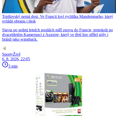
Trpišovský nemá dost. Ve Francii loví rychlíka Mandengueho, který
ovládá obranu i útok
Slavia po sedmi letních posilách míří znovu do Francie, tentokrát po
dvacetiletém Kamerunci z Auxerre, který ve třetí lize střílel góly i
bránil jako wingback.
SportyŽivě
6. 8. 2026, 22:05
3 min