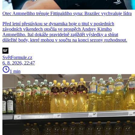
Otec Antonelliho trénuje Fittipaldiho syna: Brazilec vychvaluje lídra
Před letní přestávkou se dynamika boje o titul v posledních
závodních víkendech otočila ve prospěch Andrey Kimiho
Antonelliho. Ital dokáže pravidelně zajíždět výsledky a sbírat
důležité body, které mohou v součtu na konci sezony rozhodnout.
SvětFormule.cz
6. 8. 2026, 22:47
1 min