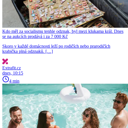
Kdo měl za socialismu tenhle odznak, byl mezi klukama král. Dnes
se na aukcích prodává i za 7 000 Kč
Skoro v každé domácnosti leží po rodičích nebo prarodičích
krabička plná odznaků. […]
Extrafit.cz
dnes, 10:15
4 min