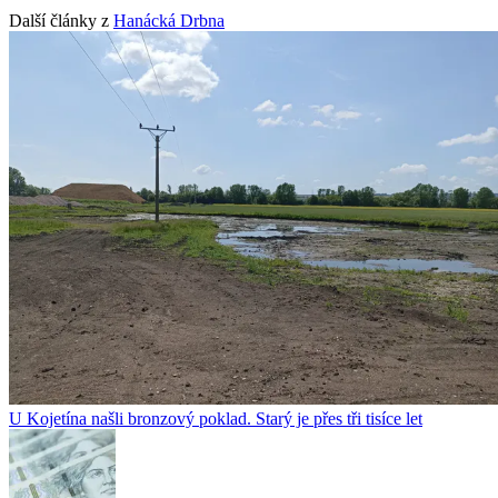
Další články z
Hanácká Drbna
U Kojetína našli bronzový poklad. Starý je přes tři tisíce let