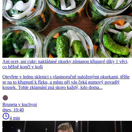
Ani ocet, ani cukr: nakládané okurky zůstanou křupavé díky 1 věci,
co běžně končí v koši
Otevřete v lednu sklenici s vlastnoručně naloženými okurkami, těšíte
se na to křupnutí k řízku, a místo něj vás čeká gumový povadlý
kousek. Tohle zklamání zná skoro každý, kdo doma...
Bruneta v kuchyni
dnes, 10:40
4 min