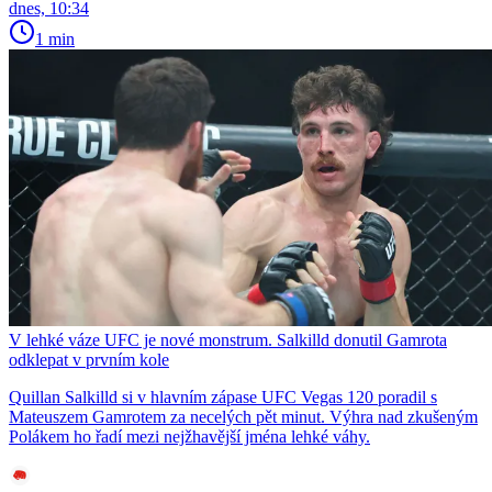
dnes, 10:34
1 min
V lehké váze UFC je nové monstrum. Salkilld donutil Gamrota
odklepat v prvním kole
Quillan Salkilld si v hlavním zápase UFC Vegas 120 poradil s
Mateuszem Gamrotem za necelých pět minut. Výhra nad zkušeným
Polákem ho řadí mezi nejžhavější jména lehké váhy.