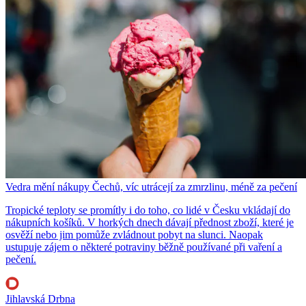
Vedra mění nákupy Čechů, víc utrácejí za zmrzlinu, méně za pečení
Tropické teploty se promítly i do toho, co lidé v Česku vkládají do
nákupních košíků. V horkých dnech dávají přednost zboží, které je
osvěží nebo jim pomůže zvládnout pobyt na slunci. Naopak
ustupuje zájem o některé potraviny běžně používané při vaření a
pečení.
Jihlavská Drbna