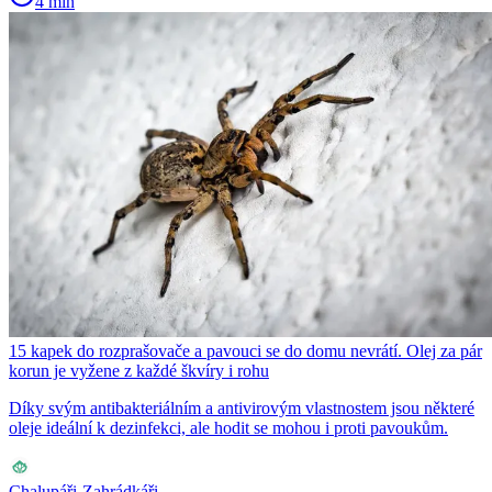
4 min
15 kapek do rozprašovače a pavouci se do domu nevrátí. Olej za pár
korun je vyžene z každé škvíry i rohu
Díky svým antibakteriálním a antivirovým vlastnostem jsou některé
oleje ideální k dezinfekci, ale hodit se mohou i proti pavoukům.
Chalupáři-Zahrádkáři