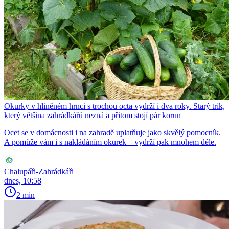
Okurky v hliněném hrnci s trochou octa vydrží i dva roky. Starý trik,
který většina zahrádkářů nezná a přitom stojí pár korun
Ocet se v domácnosti i na zahradě uplatňuje jako skvělý pomocník.
A pomůže vám i s nakládáním okurek – vydrží pak mnohem déle.
Chalupáři-Zahrádkáři
dnes, 10:58
2 min