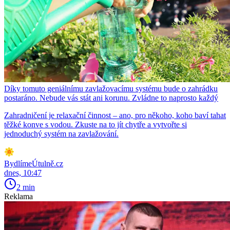
Díky tomuto geniálnímu zavlažovacímu systému bude o zahrádku
postaráno. Nebude vás stát ani korunu. Zvládne to naprosto každý
Zahradničení je relaxační činnost – ano, pro někoho, koho baví tahat
těžké konve s vodou. Zkuste na to jít chytře a vytvořte si
jednoduchý systém na zavlažování.
BydlímeÚtulně.cz
dnes, 10:47
2 min
Reklama