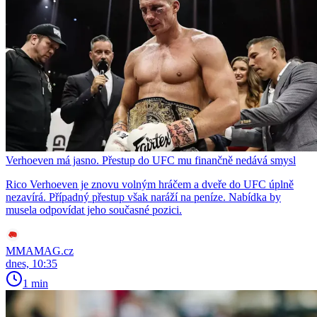
Verhoeven má jasno. Přestup do UFC mu finančně nedává smysl
Rico Verhoeven je znovu volným hráčem a dveře do UFC úplně
nezavírá. Případný přestup však naráží na peníze. Nabídka by
musela odpovídat jeho současné pozici.
MMAMAG.cz
dnes, 10:35
1 min