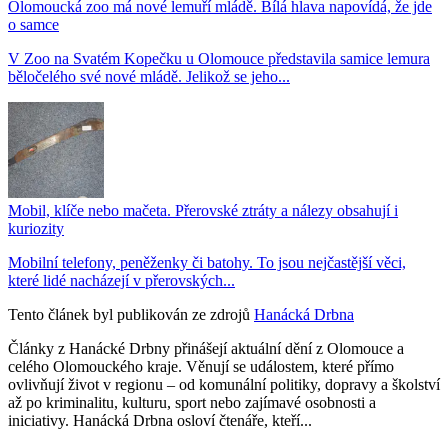
Olomoucká zoo má nové lemuří mládě. Bílá hlava napovídá, že jde
o samce
V Zoo na Svatém Kopečku u Olomouce představila samice lemura
běločelého své nové mládě. Jelikož se jeho...
Mobil, klíče nebo mačeta. Přerovské ztráty a nálezy obsahují i
kuriozity
Mobilní telefony, peněženky či batohy. To jsou nejčastější věci,
které lidé nacházejí v přerovských...
Tento článek byl publikován ze zdrojů
Hanácká Drbna
Články z Hanácké Drbny přinášejí aktuální dění z Olomouce a
celého Olomouckého kraje. Věnují se událostem, které přímo
ovlivňují život v regionu – od komunální politiky, dopravy a školství
až po kriminalitu, kulturu, sport nebo zajímavé osobnosti a
iniciativy. Hanácká Drbna osloví čtenáře, kteří...