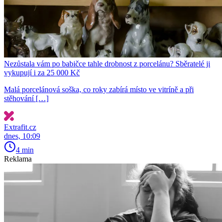
Nezůstala vám po babičce tahle drobnost z porcelánu? Sběratelé ji
vykupují i za 25 000 Kč
Malá porcelánová soška, co roky zabírá místo ve vitríně a při
stěhování […]
Extrafit.cz
dnes, 10:09
4 min
Reklama