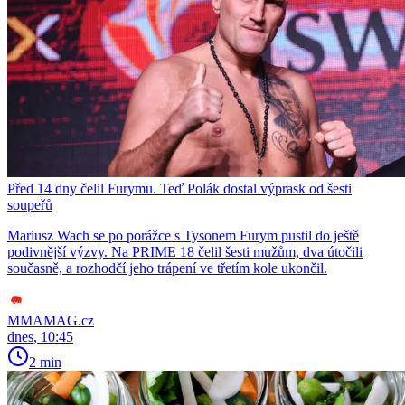
Před 14 dny čelil Furymu. Teď Polák dostal výprask od šesti
soupeřů
Mariusz Wach se po porážce s Tysonem Furym pustil do ještě
podivnější výzvy. Na PRIME 18 čelil šesti mužům, dva útočili
současně, a rozhodčí jeho trápení ve třetím kole ukončil.
MMAMAG.cz
dnes, 10:45
2 min