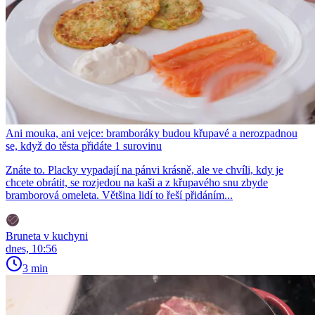
Ani mouka, ani vejce: bramboráky budou křupavé a nerozpadnou
se, když do těsta přidáte 1 surovinu
Znáte to. Placky vypadají na pánvi krásně, ale ve chvíli, kdy je
chcete obrátit, se rozjedou na kaši a z křupavého snu zbyde
bramborová omeleta. Většina lidí to řeší přidáním...
Bruneta v kuchyni
dnes, 10:56
3 min