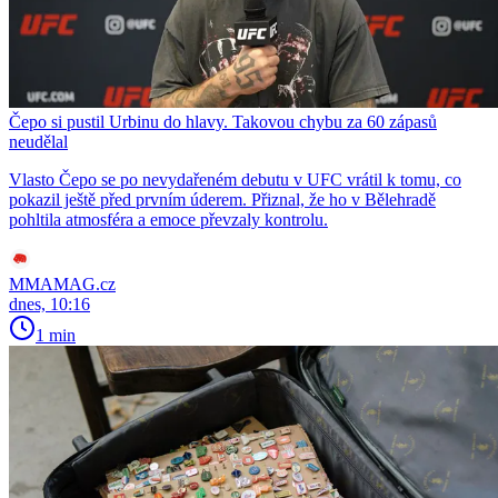
Čepo si pustil Urbinu do hlavy. Takovou chybu za 60 zápasů
neudělal
Vlasto Čepo se po nevydařeném debutu v UFC vrátil k tomu, co
pokazil ještě před prvním úderem. Přiznal, že ho v Bělehradě
pohltila atmosféra a emoce převzaly kontrolu.
MMAMAG.cz
dnes, 10:16
1 min