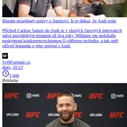
Binotta nezajímají zprávy o Sainzovi: Je to důkaz, že Audi roste
Příchod Carlose Sainze do Audi se v různých časových intervalech
stává pravidelným tématem už dva roky. Williams mu nedokáže
poskytnout konkurenceschopnou či vítěznou techniku, a tak opět
ožívají šeptanda o jeho spojení s Audi.
SvětFormule.cz
dnes, 10:23
1 min
Reklama