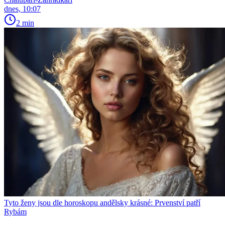
dnes, 10:07
2 min
Tyto ženy jsou dle horoskopu andělsky krásné: Prvenství patří
Rybám