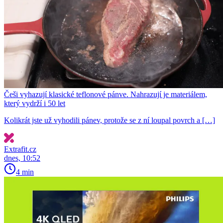
Češi vyhazují klasické teflonové pánve. Nahrazují je materiálem,
který vydrží i 50 let
Kolikrát jste už vyhodili pánev, protože se z ní loupal povrch a […]
Extrafit.cz
dnes, 10:52
4 min