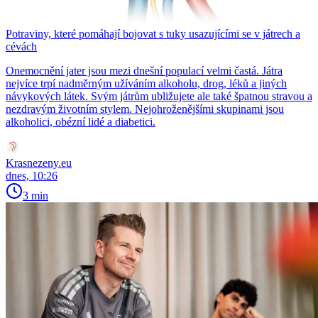
Potraviny, které pomáhají bojovat s tuky usazujícími se v játrech a
cévách
Onemocnění jater jsou mezi dnešní populací velmi častá. Játra
nejvíce trpí nadměrným užíváním alkoholu, drog, léků a jiných
návykových látek. Svým játrům ubližujete ale také špatnou stravou a
nezdravým životním stylem. Nejohroženějšími skupinami jsou
alkoholici, obézní lidé a diabetici.
Krasnezeny.eu
dnes, 10:26
3 min