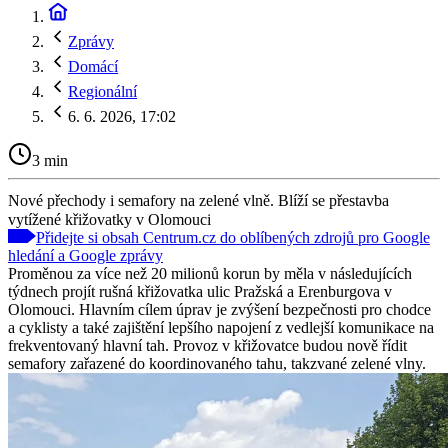
Zprávy
Domácí
Regionální
6. 6. 2026, 17:02
3 min
Nové přechody i semafory na zelené vlně. Blíží se přestavba
vytížené křižovatky v Olomouci
Přidejte si obsah Centrum.cz do oblíbených zdrojů pro Google
hledání a Google zprávy
Proměnou za více než 20 milionů korun by měla v následujících
týdnech projít rušná křižovatka ulic Pražská a Erenburgova v
Olomouci. Hlavním cílem úprav je zvýšení bezpečnosti pro chodce
a cyklisty a také zajištění lepšího napojení z vedlejší komunikace na
frekventovaný hlavní tah. Provoz v křižovatce budou nově řídit
semafory zařazené do koordinovaného tahu, takzvané zelené vlny.