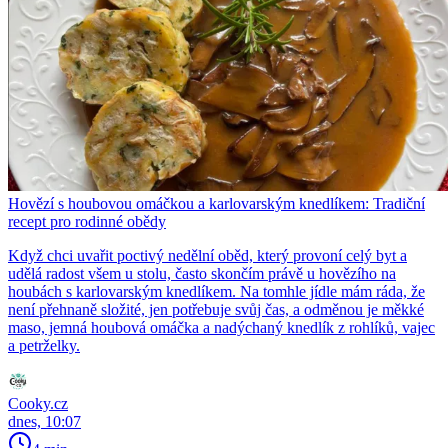
Hovězí s houbovou omáčkou a karlovarským knedlíkem: Tradiční
recept pro rodinné obědy
Když chci uvařit poctivý nedělní oběd, který provoní celý byt a
udělá radost všem u stolu, často skončím právě u hovězího na
houbách s karlovarským knedlíkem. Na tomhle jídle mám ráda, že
není přehnaně složité, jen potřebuje svůj čas, a odměnou je měkké
maso, jemná houbová omáčka a nadýchaný knedlík z rohlíků, vajec
a petrželky.
Cooky.cz
dnes, 10:07