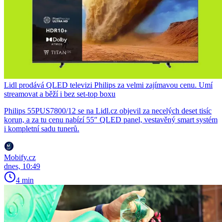
Lidl prodává QLED televizi Philips za velmi zajímavou cenu. Umí
streamovat a běží i bez set-top boxu
Philips 55PUS7800/12 se na Lidl.cz objevil za necelých deset tisíc
korun, a za tu cenu nabízí 55″ QLED panel, vestavěný smart systém
i kompletní sadu tunerů.
Mobify.cz
dnes, 10:49
4 min