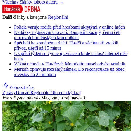
Všechny články tohoto autora →
Další články z kategorie
Regionální
Policie varuje rodiče před hrozbami ukrytými v online hrách
Nadávky i agresivní chování. Kampaň ukazuje, čemu čelí
pracovníci brněnských komunikací
Spěchali ke zraněnému dítěti. Hasiči a záchranáři využili
přívoz, ušetří až 15 minut
Už příští týden se vypne gravitace a bude chaos? Internet děsí
hoax
Vážná nehoda v Havířově. Motorkáře musel odvézt vrtulník
Merklín opravuje rozsáhlý zámek. Do rekonstrukce už obec
investovala 25 milionů
Zobrazit více
Zprávy
Domácí
Regionální
Olomoucký kraj
Vybrali jsme pro vás
Magazíny a zajímavosti