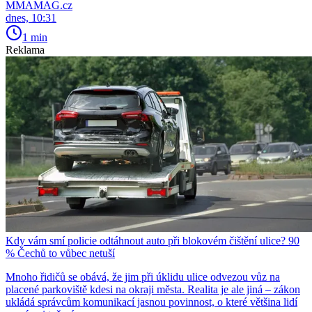
MMAMAG.cz
dnes, 10:31
1 min
Reklama
Kdy vám smí policie odtáhnout auto při blokovém čištění ulice? 90
% Čechů to vůbec netuší
Mnoho řidičů se obává, že jim při úklidu ulice odvezou vůz na
placené parkoviště kdesi na okraji města. Realita je ale jiná – zákon
ukládá správcům komunikací jasnou povinnost, o které většina lidí