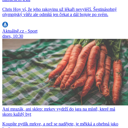
Chris Hoy ví, že jeho rakovinu už lékaři nevyléčí. Šestinásobný
olympijský vítěz ale odmítá jen čekat a dál bojuje po svém.
Aktuálně.cz - Sport
dnes, 10:30
Ani mrazák, ani sklep: mrkev vydrží do jara na místě, které má
skoro každý byt
Koupíte pytlík mrkve, a než se nadějete, je měkká a ohebná jako