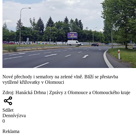
Nové přechody i semafory na zelené vlně. Blíží se přestavba
vytížené křižovatky v Olomouci
Zdroj
:
Hanácká Drbna | Zprávy z Olomouce a Olomouckého kraje
Sdílet
Denní
výzva
0
Reklama