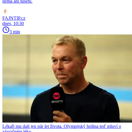
nemá ani tušení.
FAJNTIP.cz
dnes, 10:30
3 min
Lékaři mu dali jen pár let života. Olympijský hrdina teď mluví o
zázračném léku