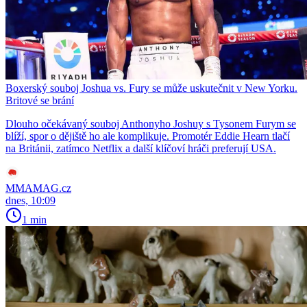
Boxerský souboj Joshua vs. Fury se může uskutečnit v New Yorku.
Britové se brání
Dlouho očekávaný souboj Anthonyho Joshuy s Tysonem Furym se
blíží, spor o dějiště ho ale komplikuje. Promotér Eddie Hearn tlačí
na Británii, zatímco Netflix a další klíčoví hráči preferují USA.
MMAMAG.cz
dnes, 10:09
1 min