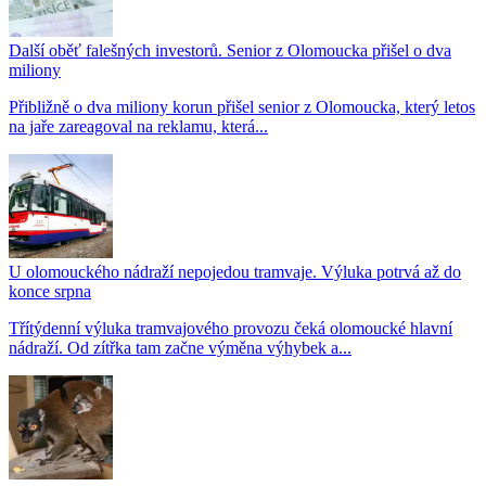
Další oběť falešných investorů. Senior z Olomoucka přišel o dva
miliony
Přibližně o dva miliony korun přišel senior z Olomoucka, který letos
na jaře zareagoval na reklamu, která...
U olomouckého nádraží nepojedou tramvaje. Výluka potrvá až do
konce srpna
Třítýdenní výluka tramvajového provozu čeká olomoucké hlavní
nádraží. Od zítřka tam začne výměna výhybek a...