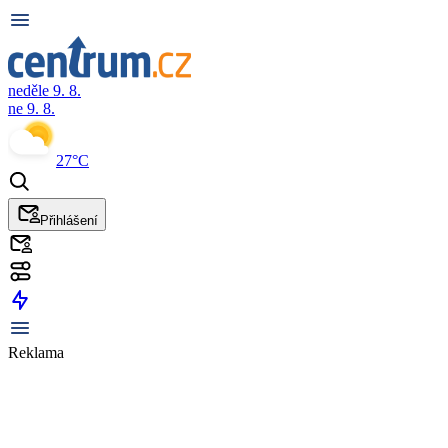
neděle 9. 8.
ne 9. 8.
27°C
Přihlášení
Reklama