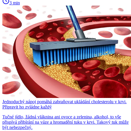
3 min
Jednoduchý nápoj pomáhá zabraňovat ukládání cholesterolu v krvi.
Připravit ho zvládne každý
Tučné jídlo, žádná vláknina ani ovoce a zelenina, alkohol, to vše
přispívá přibírání na váze a hromadění tuku v krvi. Takový tuk může
být nebezpečný.