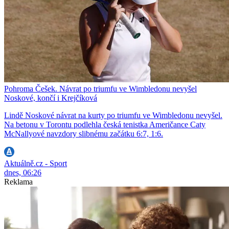
Pohroma Češek. Návrat po triumfu ve Wimbledonu nevyšel
Noskové, končí i Krejčíková
Lindě Noskové návrat na kurty po triumfu ve Wimbledonu nevyšel.
Na betonu v Torontu podlehla česká tenistka Američance Caty
McNallyové navzdory slibnému začátku 6:7, 1:6.
Aktuálně.cz - Sport
dnes, 06:26
Reklama