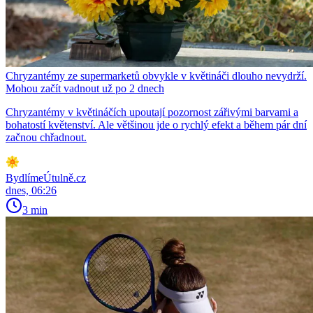
Chryzantémy ze supermarketů obvykle v květináči dlouho nevydrží.
Mohou začít vadnout už po 2 dnech
Chryzantémy v květináčích upoutají pozornost zářivými barvami a
bohatostí květenství. Ale většinou jde o rychlý efekt a během pár dní
začnou chřadnout.
BydlímeÚtulně.cz
dnes, 06:26
3 min