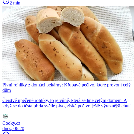
2 min
Pivní rohlíky z domácí pekárny: Křupavé pečivo, které provoní celý
dům
Čerstvě upečené rohlíky, to je vůně, která se line celým domem. A
když se do těsta přidá světlé pivo, získá pečivo ještě výraznější chuť.
Cooky.cz
dnes, 06:20