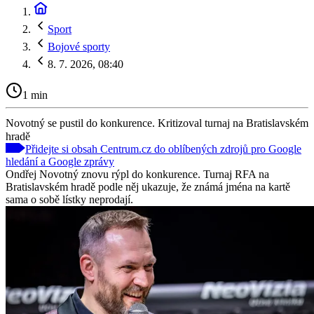
Sport
Bojové sporty
8. 7. 2026, 08:40
1 min
Novotný se pustil do konkurence. Kritizoval turnaj na Bratislavském
hradě
Přidejte si obsah Centrum.cz do oblíbených zdrojů pro Google
hledání a Google zprávy
Ondřej Novotný znovu rýpl do konkurence. Turnaj RFA na
Bratislavském hradě podle něj ukazuje, že známá jména na kartě
sama o sobě lístky neprodají.