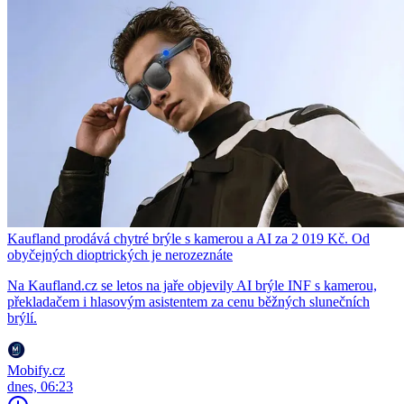
Kaufland prodává chytré brýle s kamerou a AI za 2 019 Kč. Od
obyčejných dioptrických je nerozeznáte
Na Kaufland.cz se letos na jaře objevily AI brýle INF s kamerou,
překladačem i hlasovým asistentem za cenu běžných slunečních
brýlí.
Mobify.cz
dnes, 06:23