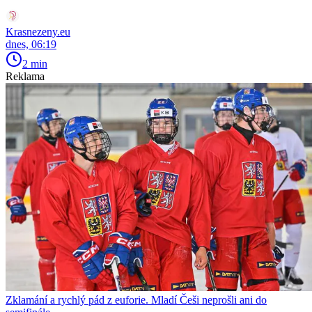
Krasnezeny.eu
dnes, 06:19
2 min
Reklama
Zklamání a rychlý pád z euforie. Mladí Češi neprošli ani do