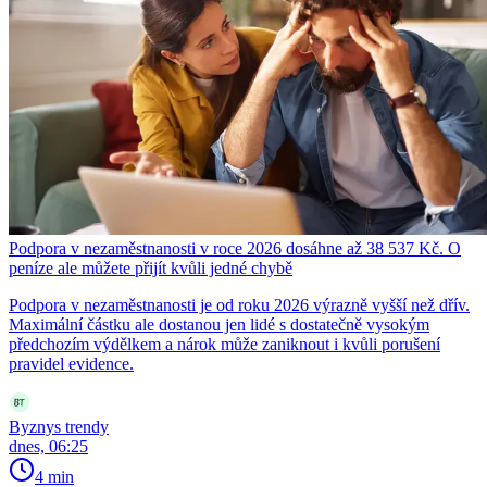
Podpora v nezaměstnanosti v roce 2026 dosáhne až 38 537 Kč. O
peníze ale můžete přijít kvůli jedné chybě
Podpora v nezaměstnanosti je od roku 2026 výrazně vyšší než dřív.
Maximální částku ale dostanou jen lidé s dostatečně vysokým
předchozím výdělkem a nárok může zaniknout i kvůli porušení
pravidel evidence.
Byznys trendy
dnes, 06:25
4 min