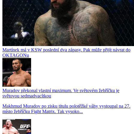
Martínek má v KSW poslední dva zápasy. Pak může přijít návrat do
OKTAGONu
Muradov překonal vlastní maximum. Ve světovém žebříčku je
světovou sedmadvacítkou
Makhmud Muradov po zisku titulu polotěžké váhy vystoupal na 27.
místo žebříčku Fight Matrix. Tak vysoko...