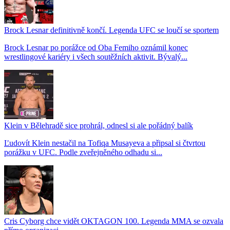
Brock Lesnar definitivně končí. Legenda UFC se loučí se sportem
Brock Lesnar po porážce od Oba Femiho oznámil konec
wrestlingové kariéry i všech soutěžních aktivit. Bývalý...
Klein v Bělehradě sice prohrál, odnesl si ale pořádný balík
Ľudovít Klein nestačil na Tofiqa Musayeva a připsal si čtvrtou
porážku v UFC. Podle zveřejněného odhadu si...
Cris Cyborg chce vidět OKTAGON 100. Legenda MMA se ozvala