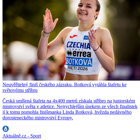
Neuvěřitelný finiš českého zázraku. Botková vytáhla štafetu ke
světovému stříbru
Česká smíšená štafeta na 4x400 metrů získala stříbro na juniorském
mistrovství světa v atletice. Nejrychlejším úsekem ze všech finalistek
jí k tomu pomohla finišmanka Linda Botková, hvězda nedávného
dorosteneckého mistrovství Evropy.
Aktuálně.cz - Sport