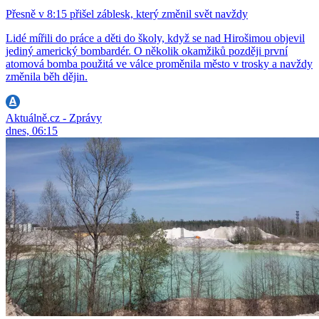
Přesně v 8:15 přišel záblesk, který změnil svět navždy
Lidé mířili do práce a děti do školy, když se nad Hirošimou objevil
jediný americký bombardér. O několik okamžiků později první
atomová bomba použitá ve válce proměnila město v trosky a navždy
změnila běh dějin.
Aktuálně.cz - Zprávy
dnes, 06:15