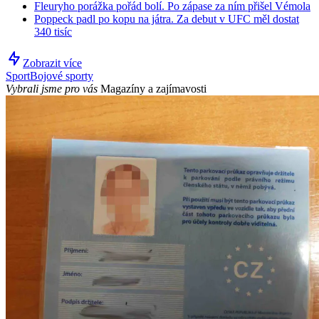
Fleuryho porážka pořád bolí. Po zápase za ním přišel Vémola
Poppeck padl po kopu na játra. Za debut v UFC měl dostat
340 tisíc
Zobrazit více
Sport
Bojové sporty
Vybrali jsme pro vás
Magazíny a zajímavosti