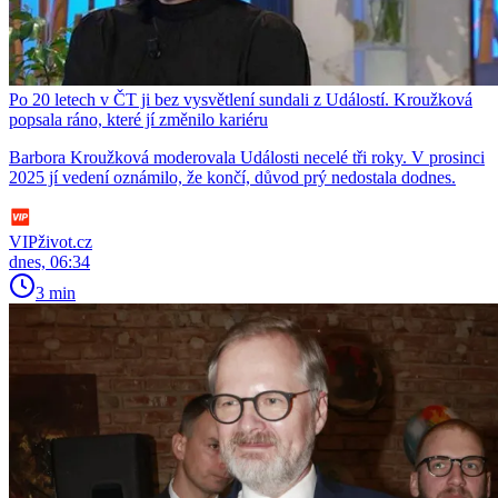
Po 20 letech v ČT ji bez vysvětlení sundali z Událostí. Kroužková
popsala ráno, které jí změnilo kariéru
Barbora Kroužková moderovala Události necelé tři roky. V prosinci
2025 jí vedení oznámilo, že končí, důvod prý nedostala dodnes.
VIPživot.cz
dnes, 06:34
3 min