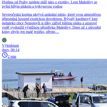
Hodinu od Prahy najdete pláž jako z exotiky. Lom Maledivy se
pyšní bílým pískem a tyrkysovou vodou
Severočeská krajina ukrývá unikátní místo, které svou atmosférou
připomíná luxusní exotickou dovolenou. Bývalý kaolinový lom
nedaleko obce Nepomyšl si díky zářivě bílému písku a azurové
vodě vysloužil výstižnou přezdívku Maledivy. Dnes už z původní
krásy zbylo jen malé jezírko, přesto…
Výletárium
dnes, 06:14
2 min