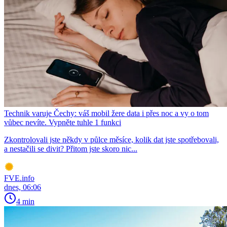
Technik varuje Čechy: váš mobil žere data i přes noc a vy o tom
vůbec nevíte. Vypněte tuhle 1 funkci
Zkontrolovali jste někdy v půlce měsíce, kolik dat jste spotřebovali,
a nestačili se divit? Přitom jste skoro nic...
FVE.info
dnes, 06:06
4 min