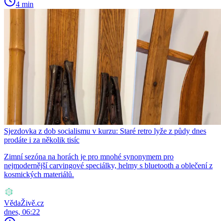
4 min
Sjezdovka z dob socialismu v kurzu: Staré retro lyže z půdy dnes
prodáte i za několik tisíc
Zimní sezóna na horách je pro mnohé synonymem pro
nejmodernější carvingové speciálky, helmy s bluetooth a oblečení z
kosmických materiálů.
VědaŽivě.cz
dnes, 06:22