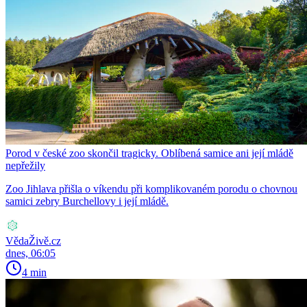
Porod v české zoo skončil tragicky. Oblíbená samice ani její mládě
nepřežily
Zoo Jihlava přišla o víkendu při komplikovaném porodu o chovnou
samici zebry Burchellovy i její mládě.
VědaŽivě.cz
dnes, 06:05
4 min