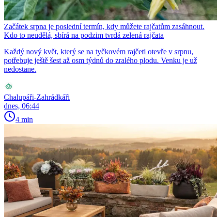
Začátek srpna je poslední termín, kdy můžete rajčatům zasáhnout.
Kdo to neudělá, sbírá na podzim tvrdá zelená rajčata
Každý nový květ, který se na tyčkovém rajčeti otevře v srpnu,
potřebuje ještě šest až osm týdnů do zralého plodu. Venku je už
nedostane.
Chalupáři-Zahrádkáři
dnes, 06:44
4 min