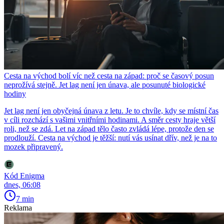
Cesta na východ bolí víc než cesta na západ: proč se časový posun
neprožívá stejně. Jet lag není jen únava, ale posunuté biologické
hodiny
Jet lag není jen obyčejná únava z letu. Je to chvíle, kdy se místní čas
v cíli rozchází s vašimi vnitřními hodinami. A směr cesty hraje větší
roli, než se zdá. Let na západ tělo často zvládá lépe, protože den se
prodlouží. Cesta na východ je těžší: nutí vás usínat dřív, než je na to
mozek připravený.
Kód Enigma
dnes, 06:08
7 min
Reklama