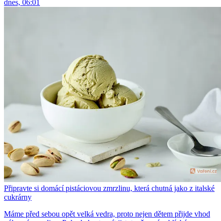
dnes, 06:01
Připravte si domácí pistáciovou zmrzlinu, která chutná jako z italské
cukrárny
Máme před sebou opět velká vedra, proto nejen dětem přijde vhod