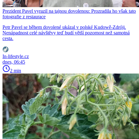
Prezident Pavel vyrazil na tajnou dovolenou: Prozradila ho však tato
fotografie z restaurace
Petr Pavel se během dovolené ukázal v polské Kudowě-Zdróji.
Nenápadnost celé návštěvy teď budí větší pozornost než samotná
cesta.
In-lifestyle.cz
dnes, 06:45
2 min