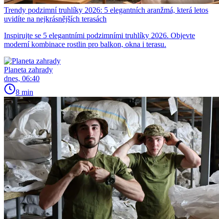
Trendy podzimní truhlíky 2026: 5 elegantních aranžmá, která letos
uvidíte na nejkrásnějších terasách
Inspirujte se 5 elegantními podzimními truhlíky 2026. Objevte
moderní kombinace rostlin pro balkon, okna i terasu.
Planeta zahrady
dnes, 06:40
8 min