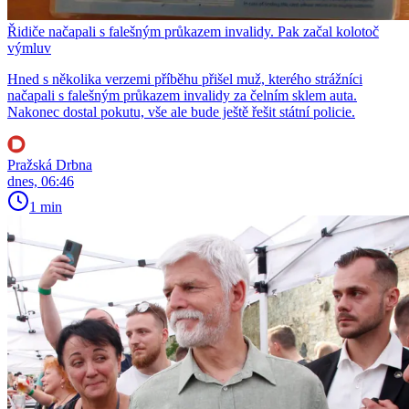
Řidiče načapali s falešným průkazem invalidy. Pak začal kolotoč
výmluv
Hned s několika verzemi příběhu přišel muž, kterého strážníci
načapali s falešným průkazem invalidy za čelním sklem auta.
Nakonec dostal pokutu, vše ale bude ještě řešit státní policie.
Pražská Drbna
dnes, 06:46
1 min