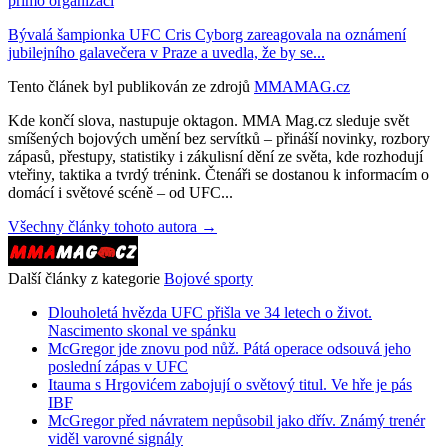
přímo organizaci
Bývalá šampionka UFC Cris Cyborg zareagovala na oznámení
jubilejního galavečera v Praze a uvedla, že by se...
Tento článek byl publikován ze zdrojů
MMAMAG.cz
Kde končí slova, nastupuje oktagon. MMA Mag.cz sleduje svět
smíšených bojových umění bez servítků – přináší novinky, rozbory
zápasů, přestupy, statistiky i zákulisní dění ze světa, kde rozhodují
vteřiny, taktika a tvrdý trénink. Čtenáři se dostanou k informacím o
domácí i světové scéně – od UFC...
Všechny články tohoto autora →
Další články z kategorie
Bojové sporty
Dlouholetá hvězda UFC přišla ve 34 letech o život.
Nascimento skonal ve spánku
McGregor jde znovu pod nůž. Pátá operace odsouvá jeho
poslední zápas v UFC
Itauma s Hrgovićem zabojují o světový titul. Ve hře je pás
IBF
McGregor před návratem nepůsobil jako dřív. Známý trenér
viděl varovné signály