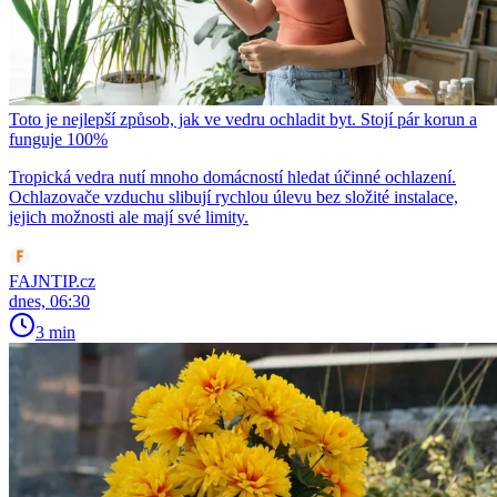
Toto je nejlepší způsob, jak ve vedru ochladit byt. Stojí pár korun a
funguje 100%
Tropická vedra nutí mnoho domácností hledat účinné ochlazení.
Ochlazovače vzduchu slibují rychlou úlevu bez složité instalace,
jejich možnosti ale mají své limity.
FAJNTIP.cz
dnes, 06:30
3 min