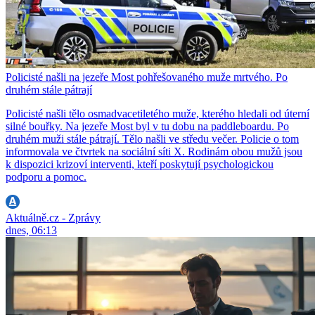
Policisté našli na jezeře Most pohřešovaného muže mrtvého. Po
druhém stále pátrají
Policisté našli tělo osmadvacetiletého muže, kterého hledali od úterní
silné bouřky. Na jezeře Most byl v tu dobu na paddleboardu. Po
druhém muži stále pátrají. Tělo našli ve středu večer. Policie o tom
informovala ve čtvrtek na sociální síti X. Rodinám obou mužů jsou
k dispozici krizoví interventi, kteří poskytují psychologickou
podporu a pomoc.
Aktuálně.cz - Zprávy
dnes, 06:13