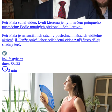
Petr Fiala sdílel video, kvůli kterému je nyní terčem potupného
posměchu: Podle mnohých překonal i Schillerovou
Petr Fiala je na sociálních sítích v posledních měsících viditelně
aktivnější. Jenže právě lehce odlehčená videa z něj často dělají
snadný terč.
In-lifestyle.cz
dnes, 06:32
3 min