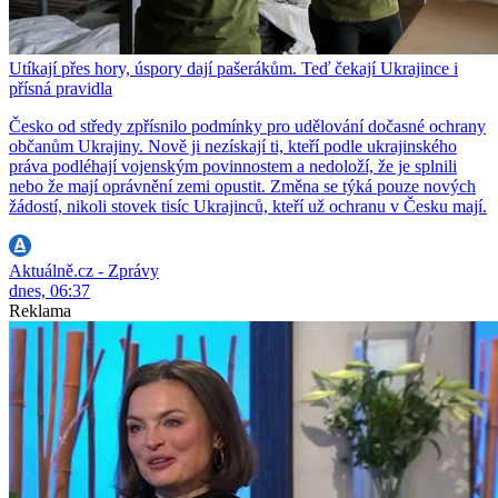
Utíkají přes hory, úspory dají pašerákům. Teď čekají Ukrajince i
přísná pravidla
Česko od středy zpřísnilo podmínky pro udělování dočasné ochrany
občanům Ukrajiny. Nově ji nezískají ti, kteří podle ukrajinského
práva podléhají vojenským povinnostem a nedoloží, že je splnili
nebo že mají oprávnění zemi opustit. Změna se týká pouze nových
žádostí, nikoli stovek tisíc Ukrajinců, kteří už ochranu v Česku mají.
Aktuálně.cz - Zprávy
dnes, 06:37
Reklama