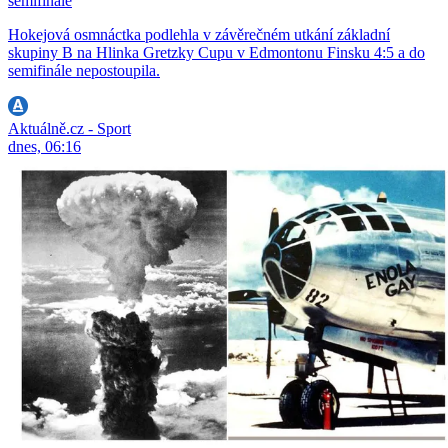
semifinále
Hokejová osmnáctka podlehla v závěrečném utkání základní
skupiny B na Hlinka Gretzky Cupu v Edmontonu Finsku 4:5 a do
semifinále nepostoupila.
Aktuálně.cz - Sport
dnes, 06:16