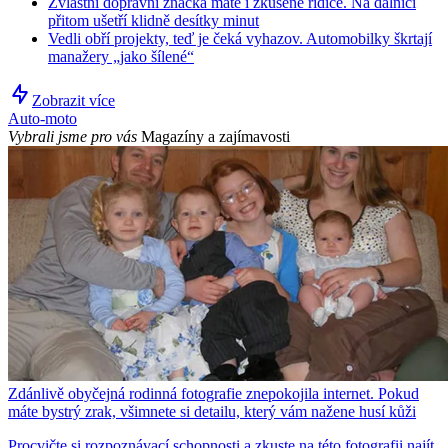
Zvláštní dopravní značka mate i zkušené řidiče. Na dálnici
přitom ušetří klidně desítky minut
Vedli obří projekty, teď je čeká vyhazov. Automobilky škrtají
manažery „jako šílené“
Zobrazit více
Auto-moto
Vybrali jsme pro vás
Magazíny a zajímavosti
Zdánlivě obyčejná rodinná fotografie znepokojila internet. Pokud
máte bystrý zrak, všimnete si detailu, který vám nažene husí kůži
Procvičte si rozpoznávací schopnosti a zkuste na této fotografii najít