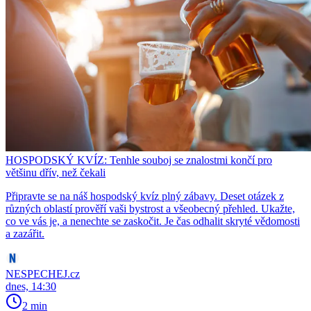
HOSPODSKÝ KVÍZ: Tenhle souboj se znalostmi končí pro
většinu dřív, než čekali
Připravte se na náš hospodský kvíz plný zábavy. Deset otázek z
různých oblastí prověří vaši bystrost a všeobecný přehled. Ukažte,
co ve vás je, a nenechte se zaskočit. Je čas odhalit skryté vědomosti
a zazářit.
NESPECHEJ.cz
dnes, 14:30
2 min