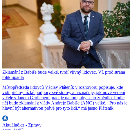
Zklamání z Babiše bude velké, tvrdí vlivný lidovec. Ví, proč strana
tolik upadla
Místopředseda lidovců Václav Pláteník v rozhovoru popisuje, kde
vidí příčiny nízké podpory své strany, a naznačuje, jak nové vedení
v čele s Janem Grolichem pracuje na tom, aby se to změnilo. Podle
něj bude zklamání z vlády Andreje Babiše (ANO) velké. „Pro nás je
hlavní být alternativou právě pro tyto lidi,“ má jasno Pláteník.
Aktuálně.cz - Zprávy