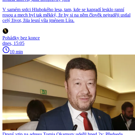
V samém srdci Hlubokého lesa, tam, kde se kapradí lesklo ranní
rosou a mech byl tak měkký, že by si na něm člověk nejraději ustlal
celý život, žila lesní víla jménem Líra.
Pohádky bez konce
dnes, 15:05
10 min
Drsný vtip na adresu Tomia Okamury udeřil hned 2x: Předseda