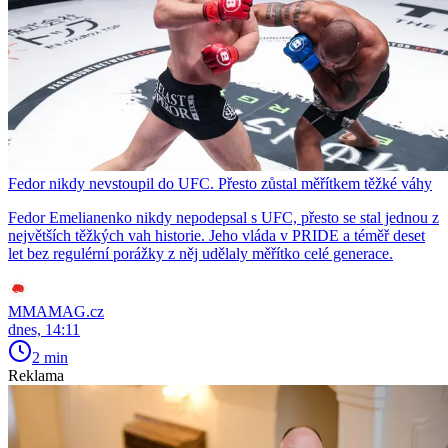
Fedor nikdy nevstoupil do UFC. Přesto zůstal měřítkem těžké váhy
Fedor Emelianenko nikdy nepodepsal s UFC, přesto se stal jednou z
největších těžkých vah historie. Jeho vláda v PRIDE a téměř deset
let bez regulérní porážky z něj udělaly měřítko celé generace.
MMAMAG.cz
dnes, 14:11
2 min
Reklama