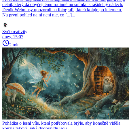
detail, který dá obyčejnému rodinnému snímku strašidelný nádech.
Deník Webniusy upozornil na fotografii, která koluje po internetu.
Na první pohled na ní není nic, co [...]...
Světkreativity
dnes, 15:07
2 min
Pohádka o lesní víle, která potřebovala brýle, aby konečně viděla
kouzla taková, jaká doopravdy jsou