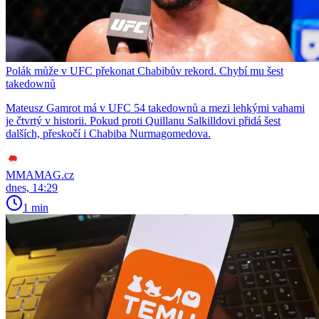
Polák může v UFC překonat Chabibův rekord. Chybí mu šest
takedownů
Mateusz Gamrot má v UFC 54 takedownů a mezi lehkými vahami
je čtvrtý v historii. Pokud proti Quillanu Salkilldovi přidá šest
dalších, přeskočí i Chabiba Nurmagomedova.
MMAMAG.cz
dnes, 14:29
1 min