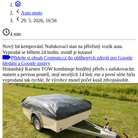
Auto-moto
29. 5. 2026, 16:56
4 min
Nový hit kempování: Nafukovací stan na přívěsný vozík auta.
Vyprodal se během 24 hodin, uvnitř je luxusní
Přidejte si obsah Centrum.cz do oblíbených zdrojů pro Google
hledání a Google zprávy
Holandský Karsten TOW kombinuje brzděný přívěs s nafukovacím
stanem a pevnou postelí, stojí necelých 14 tisíc eur a první série byla
vyprodaná tak rychle, že výrobce musel počet kusů zdvojnásobit.