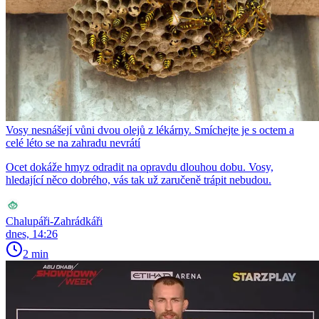
Vosy nesnášejí vůni dvou olejů z lékárny. Smíchejte je s octem a
celé léto se na zahradu nevrátí
Ocet dokáže hmyz odradit na opravdu dlouhou dobu. Vosy,
hledající něco dobrého, vás tak už zaručeně trápit nebudou.
Chalupáři-Zahrádkáři
dnes, 14:26
2 min