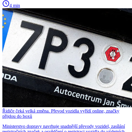
4 min
Řidiče čeká velká změna. Převod vozidla vyřídí online, značky
přijdou do boxů
Ministerstvo dopravy navrhuje snadnější převody vozidel, zasílání
registračních značek a osvědčení o registraci vozidla do výdejních