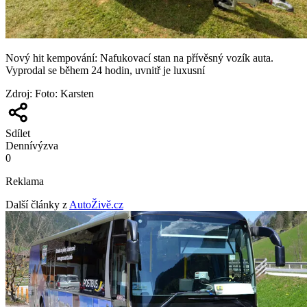
Nový hit kempování: Nafukovací stan na přívěsný vozík auta.
Vyprodal se během 24 hodin, uvnitř je luxusní
Zdroj
:
Foto: Karsten
Sdílet
Denní
výzva
0
Reklama
Další články z
AutoŽivě.cz