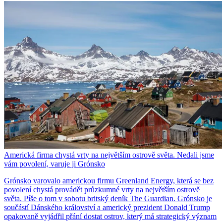
Americká firma chystá vrty na největším ostrově světa. Nedali jsme
vám povolení, varuje ji Grónsko
Grónsko varovalo americkou firmu Greenland Energy, která se bez
povolení chystá provádět průzkumné vrty na největším ostrově
světa. Píše o tom v sobotu britský deník The Guardian. Grónsko je
součástí Dánského království a americký prezident Donald Trump
opakovaně vyjádřil přání dostat ostrov, který má strategický význam