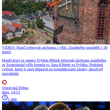
VIDEO: Hasiči trénovali záchranu z věže. Zraněného spouštěli z 50
metrů
Hasiči-lezci ze stanice Frýdek-Místek trénovali záchranu zraněného
ze Svatojánské věže kostela sv. Jana Křtitele ve Frýdku. Podobná
cvičení, která je mají připravit na komplikované zásahy, absolvují
pravidelně.
Ostravská Drbna
dnes, 14:53
1 min