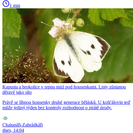
1 min
Kapusta a brokolice v srpnu mizí pod housenkami. Listy zůstanou
děravé jako síto
Právě se líhnou housenky druhé generace bělásků. U košťálovin teď
může jediný týden bez kontroly rozhodnout o ztrátě úrody.
Chalupáři-Zahrádkáři
dnes, 14:04