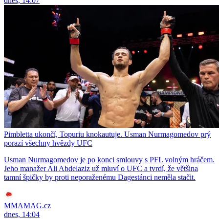
dnes, 14:07
Pimbletta ukončí, Topuriu knokautuje. Usman Nurmagomedov prý
porazí všechny hvězdy UFC
Usman Nurmagomedov je po konci smlouvy s PFL volným hráčem.
Jeho manažer Ali Abdelaziz už mluví o UFC a tvrdí, že většina
tamní špičky by proti neporaženému Dagestánci neměla stačit.
MMAMAG.cz
dnes, 14:04