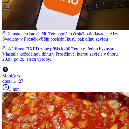
Češi, máte, co jste chtěli. Temu zničilo českého dodavatele Alzy.
Švadleny v Prostějově šijí poslední kusy, pak dílnu zavřou
Česká firma FIXED.zone přišla kvůli Temu o třetinu byznysu.
Vlastnila kožedělnou dílnu v Prostějově, kterou zavřela v únoru
2026, po 20 letech výroby.
Mobify.cz
dnes, 14:27
3 min