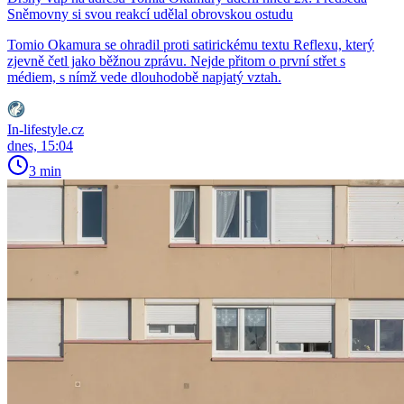
Sněmovny si svou reakcí udělal obrovskou ostudu
Tomio Okamura se ohradil proti satirickému textu Reflexu, který
zjevně četl jako běžnou zprávu. Nejde přitom o první střet s
médiem, s nímž vede dlouhodobě napjatý vztah.
In-lifestyle.cz
dnes, 15:04
3 min