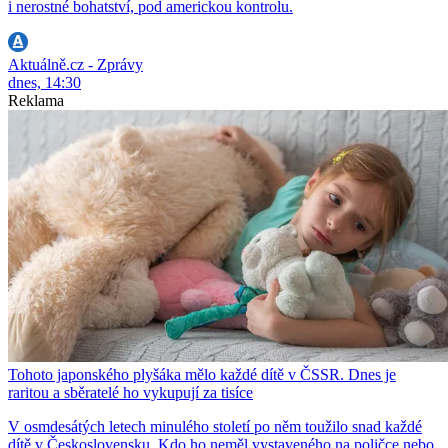
i nerostné bohatství, pod americkou kontrolu.
Aktuálně.cz - Zprávy
dnes, 14:30
Reklama
Tohoto japonského plyšáka mělo každé dítě v ČSSR. Dnes je
raritou a sběratelé ho vykupují za tisíce
V osmdesátých letech minulého století po něm toužilo snad každé
dítě v Československu. Kdo ho neměl vystaveného na poličce nebo