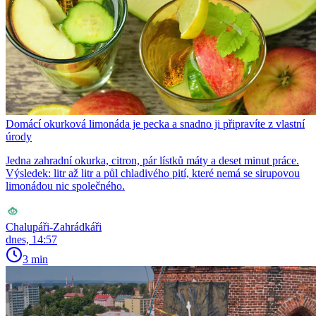
Domácí okurková limonáda je pecka a snadno ji připravíte z vlastní
úrody
Jedna zahradní okurka, citron, pár lístků máty a deset minut práce.
Výsledek: litr až litr a půl chladivého pití, které nemá se sirupovou
limonádou nic společného.
Chalupáři-Zahrádkáři
dnes, 14:57
3 min