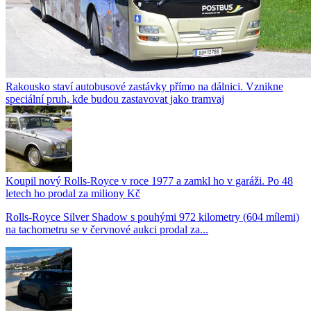
Rakousko staví autobusové zastávky přímo na dálnici. Vznikne
speciální pruh, kde budou zastavovat jako tramvaj
Koupil nový Rolls-Royce v roce 1977 a zamkl ho v garáži. Po 48
letech ho prodal za miliony Kč
Rolls-Royce Silver Shadow s pouhými 972 kilometry (604 mílemi)
na tachometru se v červnové aukci prodal za...