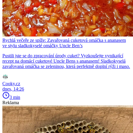
Rychlá večeře ze spíže: Zavařovaná cuketová omáčka s ananasem
ve stylu sladkokyselé omáčky Uncle Ben’s
Pustili jste se do zpracování úrody cuket? Vyzkoušejte vynikající
recept na domácí cuketové Uncle Bens s ananasem! Sladkokyselá
zavařovaná omáčka se zeleninou, která perfektně doplní rýži i maso.
Cooky.cz
dnes, 14:26
3 min
Reklama