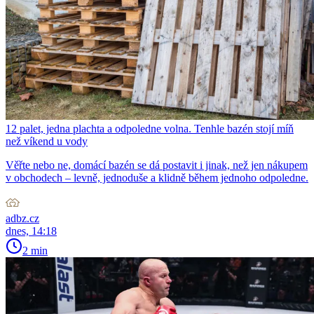
12 palet, jedna plachta a odpoledne volna. Tenhle bazén stojí míň
než víkend u vody
Věřte nebo ne, domácí bazén se dá postavit i jinak, než jen nákupem
v obchodech – levně, jednoduše a klidně během jednoho odpoledne.
adbz.cz
dnes, 14:18
2 min