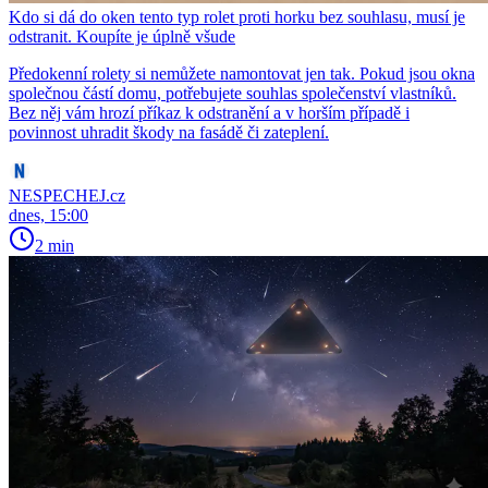
Kdo si dá do oken tento typ rolet proti horku bez souhlasu, musí je
odstranit. Koupíte je úplně všude
Předokenní rolety si nemůžete namontovat jen tak. Pokud jsou okna
společnou částí domu, potřebujete souhlas společenství vlastníků.
Bez něj vám hrozí příkaz k odstranění a v horším případě i
povinnost uhradit škody na fasádě či zateplení.
NESPECHEJ.cz
dnes, 15:00
2 min