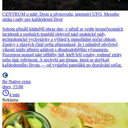
CENTRUM o páté: Dron u plynovodu, tajemství UFO, Messiho
ztráta i rady pro každodenní život
Sobota přináší klidnější obraz dne, v němž se vedle bezpečnostních
incidentů a osobních tragédií objevují také praktické rady,
technologické vychytávky a výhled k mimořádné noční obloze.
Zprávy z různých částí světa připomínají, že i zdánlivě obyčejný
víkend může přinést události s dlouhodobějším významem.
Pozornost poutají také příběhy lidí, kteří řeší vztahy, rodinné ztráty
nebo tlak veřejnosti. A nechybí ani témata, která se dotýkají
každodenního života — od vytápění paneláků po dozrávání rajčat.
Be Native extra
dnes, 15:00
4 min
Reklama