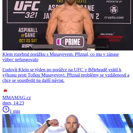
Klein rozebral porážku s Musayevem. Přiznal, co mu v zápase
vůbec nefungovalo
Ľudovít Klein se týden po porážce na UFC v Bělehradě vrátil k
výkonu proti Tofiqu Musayevovi. Přiznal problémy se vzdáleností a
chce se soustředit na další návrat.
MMAMAG.cz
dnes, 14:23
1 min