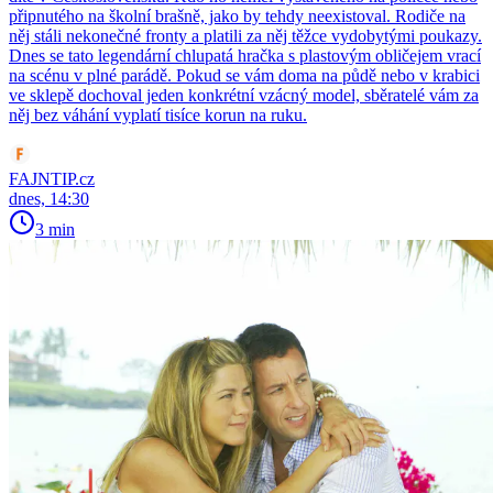
připnutého na školní brašně, jako by tehdy neexistoval. Rodiče na
něj stáli nekonečné fronty a platili za něj těžce vydobytými poukazy.
Dnes se tato legendární chlupatá hračka s plastovým obličejem vrací
na scénu v plné parádě. Pokud se vám doma na půdě nebo v krabici
ve sklepě dochoval jeden konkrétní vzácný model, sběratelé vám za
něj bez váhání vyplatí tisíce korun na ruku.
FAJNTIP.cz
dnes, 14:30
3 min