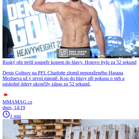
Ruský obr trefil soupeře kopem do hlavy. Hotovo bylo za 52 sekund
Denis Goltsov na PFL Charlotte zlomil neporaženého Hasana
Mezhieva už v první minutě. Kop do hlavy při pokusu o strh a
následné údery ukončily zápas za 52 sekund.
MMAMAG.cz
dnes, 14:19
1 min