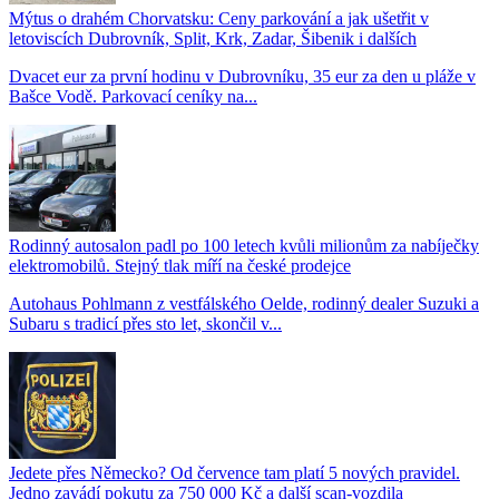
Mýtus o drahém Chorvatsku: Ceny parkování a jak ušetřit v
letoviscích Dubrovník, Split, Krk, Zadar, Šibenik i dalších
Dvacet eur za první hodinu v Dubrovníku, 35 eur za den u pláže v
Bašce Vodě. Parkovací ceníky na...
Rodinný autosalon padl po 100 letech kvůli milionům za nabíječky
elektromobilů. Stejný tlak míří na české prodejce
Autohaus Pohlmann z vestfálského Oelde, rodinný dealer Suzuki a
Subaru s tradicí přes sto let, skončil v...
Jedete přes Německo? Od července tam platí 5 nových pravidel.
Jedno zavádí pokutu za 750 000 Kč a další scan-vozdila