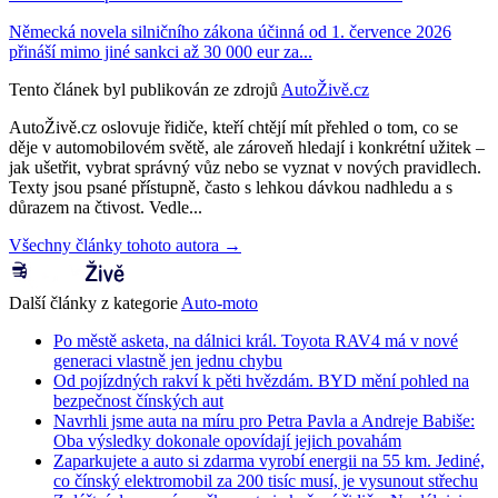
Německá novela silničního zákona účinná od 1. července 2026
přináší mimo jiné sankci až 30 000 eur za...
Tento článek byl publikován ze zdrojů
AutoŽivě.cz
AutoŽivě.cz oslovuje řidiče, kteří chtějí mít přehled o tom, co se
děje v automobilovém světě, ale zároveň hledají i konkrétní užitek –
jak ušetřit, vybrat správný vůz nebo se vyznat v nových pravidlech.
Texty jsou psané přístupně, často s lehkou dávkou nadhledu a s
důrazem na čtivost. Vedle...
Všechny články tohoto autora →
Další články z kategorie
Auto-moto
Po městě asketa, na dálnici král. Toyota RAV4 má v nové
generaci vlastně jen jednu chybu
Od pojízdných rakví k pěti hvězdám. BYD mění pohled na
bezpečnost čínských aut
Navrhli jsme auta na míru pro Petra Pavla a Andreje Babiše:
Oba výsledky dokonale opovídají jejich povahám
Zaparkujete a auto si zdarma vyrobí energii na 55 km. Jediné,
co čínský elektromobil za 200 tisíc musí, je vysunout střechu