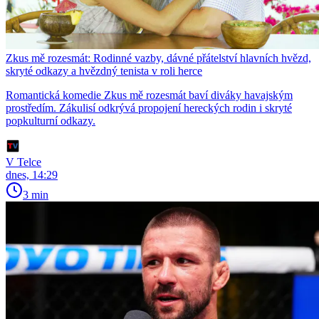
Zkus mě rozesmát: Rodinné vazby, dávné přátelství hlavních hvězd,
skryté odkazy a hvězdný tenista v roli herce
Romantická komedie Zkus mě rozesmát baví diváky havajským
prostředím. Zákulisí odkrývá propojení hereckých rodin i skryté
popkulturní odkazy.
V Telce
dnes, 14:29
3 min