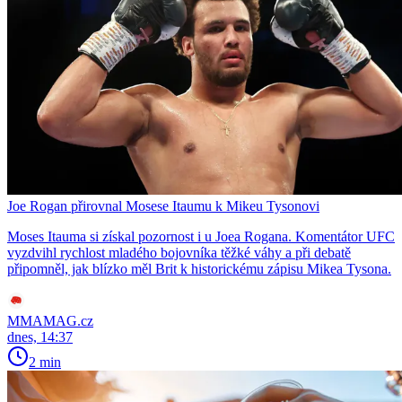
Joe Rogan přirovnal Mosese Itaumu k Mikeu Tysonovi
Moses Itauma si získal pozornost i u Joea Rogana. Komentátor UFC
vyzdvihl rychlost mladého bojovníka těžké váhy a při debatě
připomněl, jak blízko měl Brit k historickému zápisu Mikea Tysona.
MMAMAG.cz
dnes, 14:37
2 min