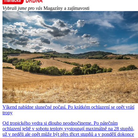
Vybrali jsme pro vás
Magazíny a zajímavosti
Víkend nabídne slunečné počasí. Po krátkém ochlazení se opět vrátí
tropy
Od tropického vedra si dlouho neodpočineme. Po pátečním
ochlazení ještě v sobotu teploty vystoupají maximálně na 28 stupňů,
už v neděli ale opět může být přes třicet stupňů a v pondělí dokonce