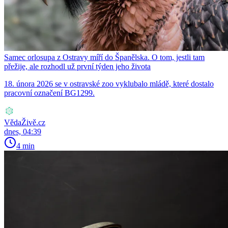
Samec orlosupa z Ostravy míří do Španělska. O tom, jestli tam
přežije, ale rozhodl už první týden jeho života
18. února 2026 se v ostravské zoo vyklubalo mládě, které dostalo
pracovní označení BG1299.
VědaŽivě.cz
dnes, 04:39
4 min