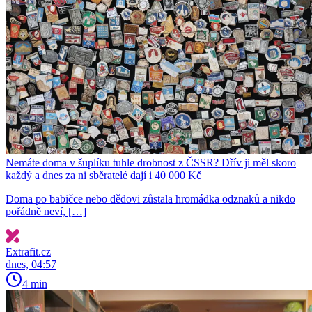
Nemáte doma v šuplíku tuhle drobnost z ČSSR? Dřív ji měl skoro
každý a dnes za ni sběratelé dají i 40 000 Kč
Doma po babičce nebo dědovi zůstala hromádka odznaků a nikdo
pořádně neví, […]
Extrafit.cz
dnes, 04:57
4 min