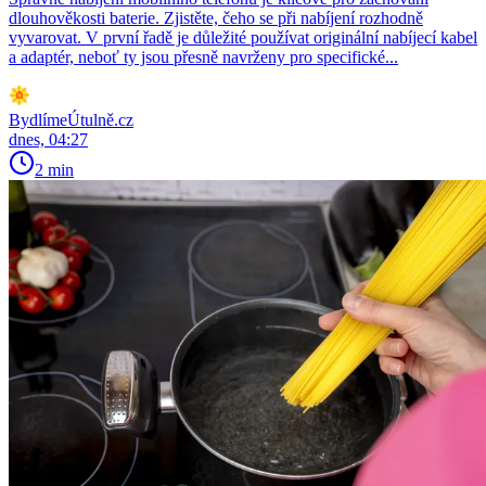
dlouhověkosti baterie. Zjistěte, čeho se při nabíjení rozhodně
vyvarovat. V první řadě je důležité používat originální nabíjecí kabel
a adaptér, neboť ty jsou přesně navrženy pro specifické...
BydlímeÚtulně.cz
dnes, 04:27
2 min