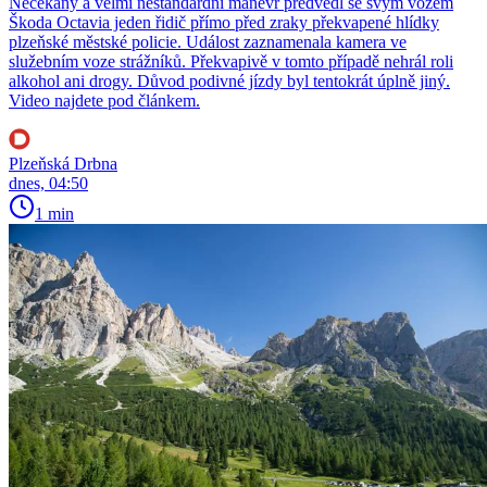
Nečekaný a velmi nestandardní manévr předvedl se svým vozem
Škoda Octavia jeden řidič přímo před zraky překvapené hlídky
plzeňské městské policie. Událost zaznamenala kamera ve
služebním voze strážníků. Překvapivě v tomto případě nehrál roli
alkohol ani drogy. Důvod podivné jízdy byl tentokrát úplně jiný.
Video najdete pod článkem.
Plzeňská Drbna
dnes, 04:50
1 min