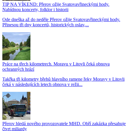
TIP NA VÍKEND: Přerov ožije Svatovavřineckými hody.
Nabídnou koncerty, folklor i historii
Ode dneška až do neděle Přerov ožije Svatovavřineckými hody.
Přinesou tři dny koncertů, historických oslav,...
Práce na třech kilometrech. Moravu v Litovli čeká obnova
ochranných hrází
Takřka tři kilometry břehů hlavního ramene řeky Moravy v Litovli
čeká v následujících letech obnova v režii...
Přerov hledá nového provozovatele MHD. Obří zakázka přesahuje
čtvrt miliardy