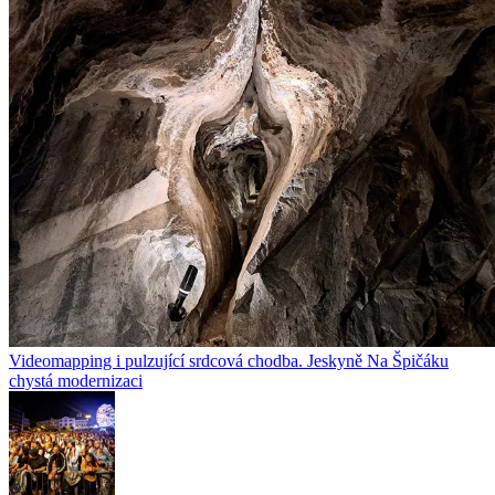
Videomapping i pulzující srdcová chodba. Jeskyně Na Špičáku
chystá modernizaci