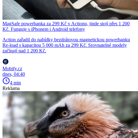
MagSafe powerbanka za 299 Kč v Actionu, jinde stojí přes 1 200
Kč. Funguje s iPhonem i Android telefony
Action zařadil do nabídky bezdrátovou magnetickou powerbanku
Re-load s kapacitou 5 000 mAh za 299 Kč. Srovnatelné modely
začínají nad 1 200 Kč.
Mobify.cz
dnes, 04:40
4 min
Reklama