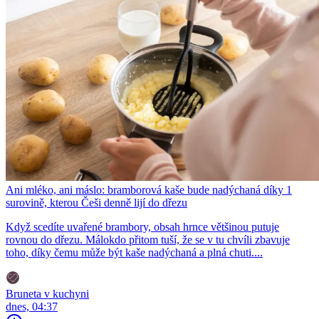
Ani mléko, ani máslo: bramborová kaše bude nadýchaná díky 1
surovině, kterou Češi denně lijí do dřezu
Když scedíte uvařené brambory, obsah hrnce většinou putuje
rovnou do dřezu. Málokdo přitom tuší, že se v tu chvíli zbavuje
toho, díky čemu může být kaše nadýchaná a plná chuti....
Bruneta v kuchyni
dnes, 04:37