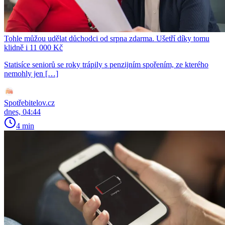
Tohle můžou udělat důchodci od srpna zdarma. Ušetří díky tomu
klidně i 11 000 Kč
Statisíce seniorů se roky trápily s penzijním spořením, ze kterého
nemohly jen […]
Spotřebitelov.cz
dnes, 04:44
4 min