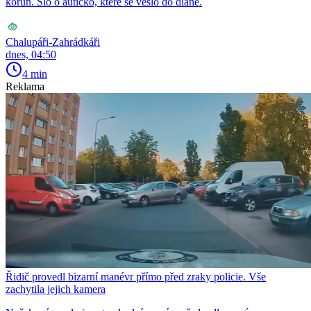
korun. Šlo o autíčko, které se vešlo do dlaně.
Chalupáři-Zahrádkáři
dnes, 04:50
4 min
Reklama
Řidič provedl bizarní manévr přímo před zraky policie. Vše
zachytila jejich kamera