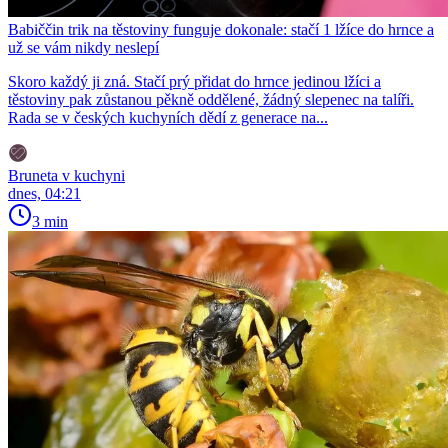
Babiččin trik na těstoviny funguje dokonale: stačí 1 lžíce do hrnce a
už se vám nikdy neslepí
Skoro každý ji zná. Stačí prý přidat do hrnce jedinou lžíci a
těstoviny pak zůstanou pěkně oddělené, žádný slepenec na talíři.
Rada se v českých kuchyních dědí z generace na...
Bruneta v kuchyni
dnes, 04:21
3 min