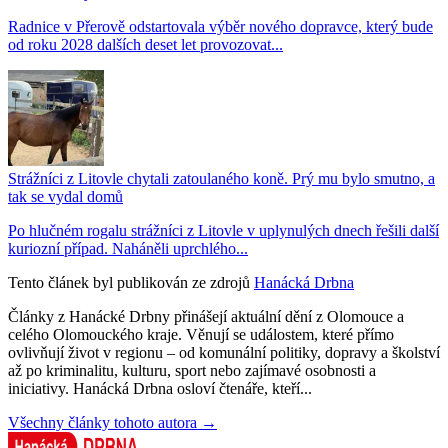
Radnice v Přerově odstartovala výběr nového dopravce, který bude
od roku 2028 dalších deset let provozovat...
Strážníci z Litovle chytali zatoulaného koně. Prý mu bylo smutno, a
tak se vydal domů
Po hlučném rogalu strážníci z Litovle v uplynulých dnech řešili další
kuriozní případ. Naháněli uprchlého...
Tento článek byl publikován ze zdrojů
Hanácká Drbna
Články z Hanácké Drbny přinášejí aktuální dění z Olomouce a
celého Olomouckého kraje. Věnují se událostem, které přímo
ovlivňují život v regionu – od komunální politiky, dopravy a školství
až po kriminalitu, kulturu, sport nebo zajímavé osobnosti a
iniciativy. Hanácká Drbna osloví čtenáře, kteří...
Všechny články tohoto autora →