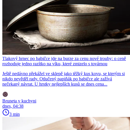
Tlakový hrnec po babičce jde na burze za cenu nové trouby: o ceně
rozhoduje jedno razítko na víku, které zmizelo s továrnou
Ještě nedávno překážel ve sklepě jako těžký kus kovu, se kterým si
nikdo nevěděl rady. Otlučený papiňák po babičce ale zažívá
nečekaný návrat. U hrstky nejlepších kusů se dnes cena...
Bruneta v kuchyni
dnes, 04:38
3 min