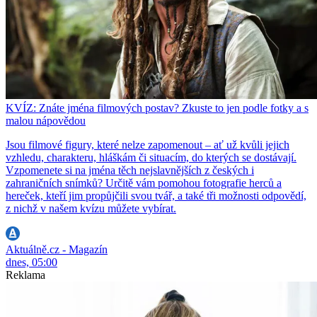
KVÍZ: Znáte jména filmových postav? Zkuste to jen podle fotky a s
malou nápovědou
Jsou filmové figury, které nelze zapomenout – ať už kvůli jejich
vzhledu, charakteru, hláškám či situacím, do kterých se dostávají.
Vzpomenete si na jména těch nejslavnějších z českých i
zahraničních snímků? Určitě vám pomohou fotografie herců a
hereček, kteří jim propůjčili svou tvář, a také tři možnosti odpovědí,
z nichž v našem kvízu můžete vybírat.
Aktuálně.cz - Magazín
dnes, 05:00
Reklama