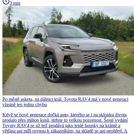
3 min
Po městě asketa, na dálnici král. Toyota RAV4 má v nové generaci
vlastně jen jednu chybu
Když se nové generace dočká auto, kterého se i na sklonku života
prodalo přes milion kusů, strhne to velkou pozornost. Šesté vydání
Toyoty RAV4 se už teď prodává jako teplé housky na krámě a
většina aut míří rovnou k zákazníkům, na skladě se ani neohřejí. A