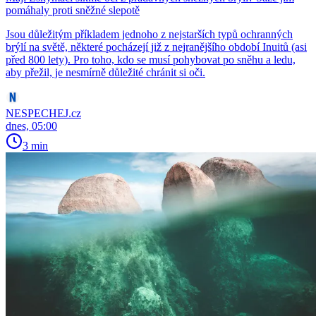
pomáhaly proti sněžné slepotě
Jsou důležitým příkladem jednoho z nejstarších typů ochranných
brýlí na světě, některé pocházejí již z nejranějšího období Inuitů (asi
před 800 lety). Pro toho, kdo se musí pohybovat po sněhu a ledu,
aby přežil, je nesmírně důležité chránit si oči.
NESPECHEJ.cz
dnes, 05:00
3 min