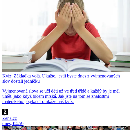
Kvíz: Základka volá. Ukažte, jestli byste dnes z vyjmenovaných
slov dostali jedničku
Vyjmenovaná slova se učí děti už ve třetí třídě a každý by je měl
umět, jako když bičem mrská. Jak jste na tom se znalostmi
mateřského jazyka? To ukáže náš kvíz.
Žena.cz
dnes, 04:59