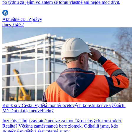
po týdnu za jejím volantem se tomu vlastně ani nejde moc divit.
Aktuálně.cz - Zprávy
dnes, 04:32
Kolik si v Česku vydělá montér ocelových konstrukcí ve výškách.
Měsíční plat je neuvěřitelný
Inzeráty slibují závratné peníze za montáž ocelových konstrukcí.
Realita? Většina zaměstnanců bere zlomek. Odhalili jsme, kdo
skutečně vydělává šesticiferné sumy.