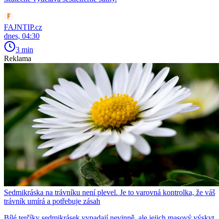
FAJNTIP.cz
dnes, 04:30
3 min
Reklama
Sedmikráska na trávníku není plevel. Je to varovná kontrolka, že váš
trávník umírá a potřebuje zásah
Bílé terčíky sedmikrásek vypadají nevinně, ale jejich masový výskyt