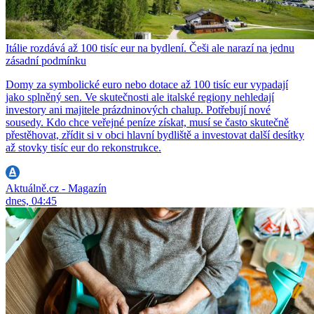
Itálie rozdává až 100 tisíc eur na bydlení. Češi ale narazí na jednu
zásadní podmínku
Domy za symbolické euro nebo dotace až 100 tisíc eur vypadají
jako splněný sen. Ve skutečnosti ale italské regiony nehledají
investory ani majitele prázdninových chalup. Potřebují nové
sousedy. Kdo chce veřejné peníze získat, musí se často skutečně
přestěhovat, zřídit si v obci hlavní bydliště a investovat další desítky
až stovky tisíc eur do rekonstrukce.
Aktuálně.cz - Magazín
dnes, 04:45