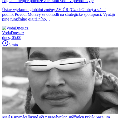
Digitální dvojče pomůže zachránit vodu v povodí Dyje
Ústav výzkumu globální změny AV ČR (CzechGlobe) a státní
podnik Povodí Moravy se dohodli na strategické spolupráci. Využijí
plně funkčního digitálního…
VodaDnes.cz
dnes, 05:00
3 min
Mají Eskymáci šikmé oči z pradávných sněžných brýlí? Saze jim