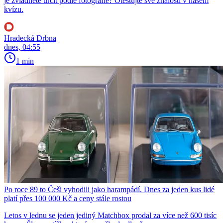
je zvládnete určit podle fotografie? Otestujte své znalosti v našem
kvízu.
Hradecká Drbna
dnes, 04:55
1 min
Po roce 89 to Češi vyhodili jako harampádí. Dnes za jeden kus lidé
platí přes 100 000 Kč a ceny stále rostou
Letos v lednu se jeden jediný Matchbox prodal za více než 600 tisíc