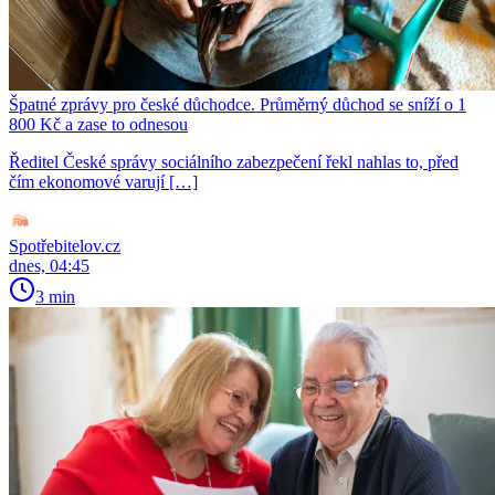
Špatné zprávy pro české důchodce. Průměrný důchod se sníží o 1
800 Kč a zase to odnesou
Ředitel České správy sociálního zabezpečení řekl nahlas to, před
čím ekonomové varují […]
Spotřebitelov.cz
dnes, 04:45
3 min