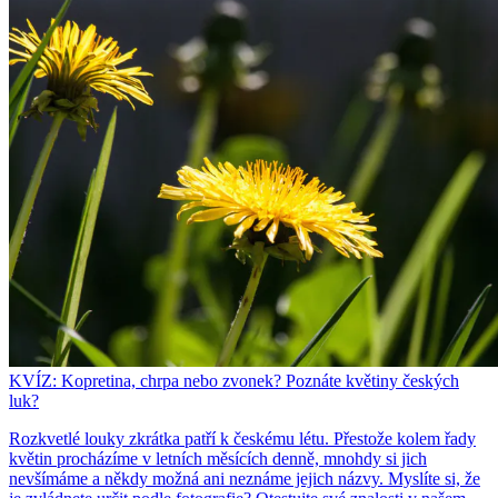
KVÍZ: Kopretina, chrpa nebo zvonek? Poznáte květiny českých
luk?
Rozkvetlé louky zkrátka patří k českému létu. Přestože kolem řady
květin procházíme v letních měsících denně, mnohdy si jich
nevšímáme a někdy možná ani neznáme jejich názvy. Myslíte si, že