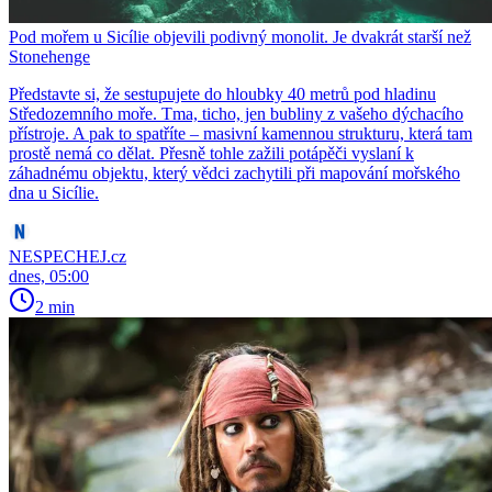
Pod mořem u Sicílie objevili podivný monolit. Je dvakrát starší než
Stonehenge
Představte si, že sestupujete do hloubky 40 metrů pod hladinu
Středozemního moře. Tma, ticho, jen bubliny z vašeho dýchacího
přístroje. A pak to spatříte – masivní kamennou strukturu, která tam
prostě nemá co dělat. Přesně tohle zažili potápěči vyslaní k
záhadnému objektu, který vědci zachytili při mapování mořského
dna u Sicílie.
NESPECHEJ.cz
dnes, 05:00
2 min