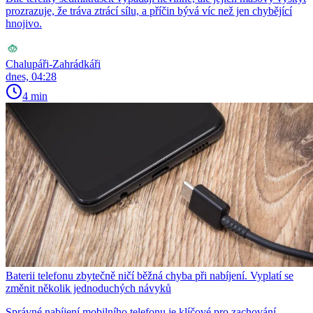
prozrazuje, že tráva ztrácí sílu, a příčin bývá víc než jen chybějící
hnojivo.
Chalupáři-Zahrádkáři
dnes, 04:28
4 min
Baterii telefonu zbytečně ničí běžná chyba při nabíjení. Vyplatí se
změnit několik jednoduchých návyků
Správné nabíjení mobilního telefonu je klíčové pro zachování