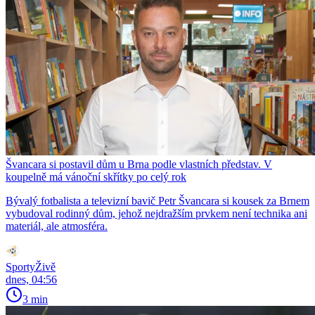
Švancara si postavil dům u Brna podle vlastních představ. V
koupelně má vánoční skřítky po celý rok
Bývalý fotbalista a televizní bavič Petr Švancara si kousek za Brnem
vybudoval rodinný dům, jehož nejdražším prvkem není technika ani
materiál, ale atmosféra.
SportyŽivě
dnes, 04:56
3 min