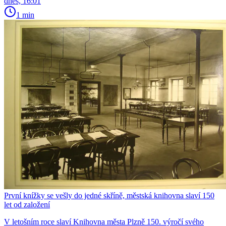
dnes, 16:01
1 min
První knížky se vešly do jedné skříně, městská knihovna slaví 150
let od založení
V letošním roce slaví Knihovna města Plzně 150. výročí svého