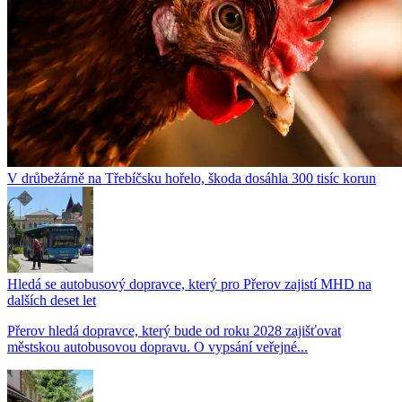
V drůbežárně na Třebíčsku hořelo, škoda dosáhla 300 tisíc korun
Hledá se autobusový dopravce, který pro Přerov zajistí MHD na
dalších deset let
Přerov hledá dopravce, který bude od roku 2028 zajišťovat
městskou autobusovou dopravu. O vypsání veřejné...