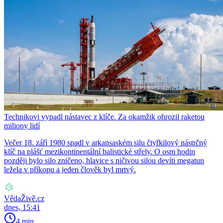
Technikovi vypadl nástavec z klíče. Za okamžik ohrozil raketou
miliony lidí
Večer 18. září 1980 spadl v arkansaském silu čtyřkilový nástrčný
klíč na plášť mezikontinentální balistické střely. O osm hodin
později bylo silo zničeno, hlavice s ničivou silou devíti megatun
ležela v příkopu a jeden člověk byl mrtvý.
VědaŽivě.cz
dnes, 15:41
4 min