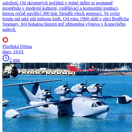
založení. Od skromných počátků v jedné skříni se postupně
proměnila v moderní kulturní, vzdělávací a komunitní instituci,
kterou ročně navštíví 300 tisíc čtenářů všech generací. Ve svém
fondu má také půl milionu knih. Od roku 1960 sídlí v ulici Bedřicha
Smetany. Její bohatou historii teď připomíná výstava v Kopeckého
sadech.
Plzeňská Drbna
dnes, 16:01
2 min