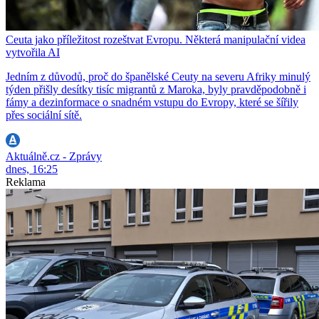
Ceuta jako příležitost rozeštvat Evropu. Některá manipulační videa
vytvořila AI
Jedním z důvodů, proč do španělské Ceuty na severu Afriky minulý
týden přišly desítky tisíc migrantů z Maroka, byly pravděpodobně i
fámy a dezinformace o snadném vstupu do Evropy, které se šířily
přes sociální sítě.
Aktuálně.cz - Zprávy
dnes, 16:25
Reklama