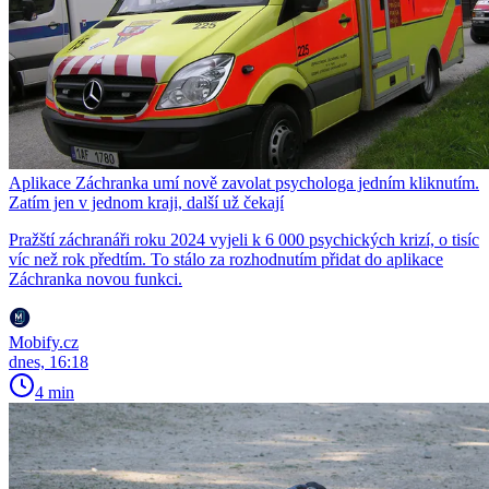
Aplikace Záchranka umí nově zavolat psychologa jedním kliknutím.
Zatím jen v jednom kraji, další už čekají
Pražští záchranáři roku 2024 vyjeli k 6 000 psychických krizí, o tisíc
víc než rok předtím. To stálo za rozhodnutím přidat do aplikace
Záchranka novou funkci.
Mobify.cz
dnes, 16:18
4 min