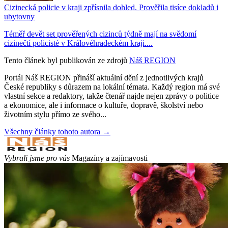
Cizinecká policie v kraji zpřísnila dohled. Prověřila tisíce dokladů i
ubytovny
Téměř devět set prověřených cizinců týdně mají na svědomí
cizinečtí policisté v Královéhradeckém kraji....
Tento článek byl publikován ze zdrojů
Náš REGION
Portál Náš REGION přináší aktuální dění z jednotlivých krajů
České republiky s důrazem na lokální témata. Každý region má své
vlastní sekce a redaktory, takže čtenář najde nejen zprávy o politice
a ekonomice, ale i informace o kultuře, dopravě, školství nebo
životním stylu přímo ze svého...
Všechny články tohoto autora →
Vybrali jsme pro vás
Magazíny a zajímavosti