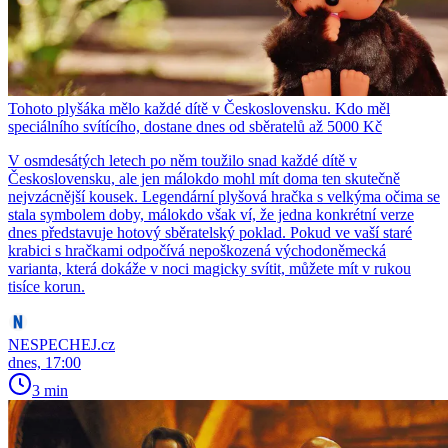
Tohoto plyšáka mělo každé dítě v Československu. Kdo měl
speciálního svítícího, dostane dnes od sběratelů až 5000 Kč
V osmdesátých letech po něm toužilo snad každé dítě v
Československu, ale jen málokdo mohl mít doma ten skutečně
nejvzácnější kousek. Legendární plyšová hračka s velkýma očima se
stala symbolem doby, málokdo však ví, že jedna konkrétní verze
dnes představuje hotový sběratelský poklad. Pokud ve vaší staré
krabici s hračkami odpočívá nepoškozená východoněmecká
varianta, která dokáže v noci magicky svítit, můžete mít v rukou
tisíce korun.
NESPECHEJ.cz
dnes, 17:00
3 min