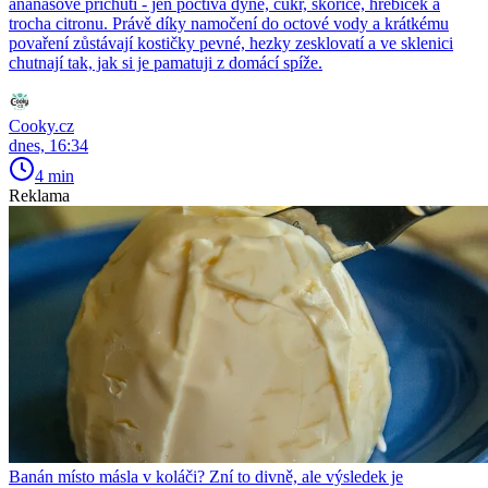
ananasové příchuti - jen poctivá dýně, cukr, skořice, hřebíček a
trocha citronu. Právě díky namočení do octové vody a krátkému
povaření zůstávají kostičky pevné, hezky zesklovatí a ve sklenici
chutnají tak, jak si je pamatuji z domácí spíže.
Cooky.cz
dnes, 16:34
4 min
Reklama
Banán místo másla v koláči? Zní to divně, ale výsledek je