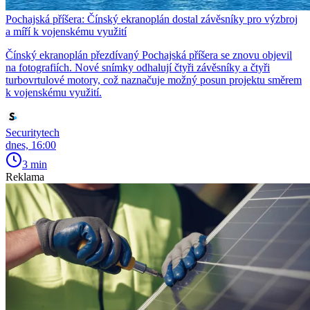
Pochajská příšera: Čínský ekranoplán dostal závěsníky pro výzbroj
a míří k vojenskému využití
Čínský ekranoplán přezdívaný Pochajská příšera se znovu objevil
na fotografiích. Nové snímky odhalují čtyři závěsníky a čtyři
turbovrtulové motory, což naznačuje možný posun projektu směrem
k vojenskému využití.
Securitytech
dnes, 16:00
3 min
Reklama