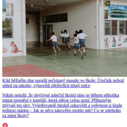
Klid běžného dne narušil nečekaný masakr ve škole: Útočník nebral
ohled na nikoho, výpovědi přeživších trhají srdce
Nikdo netušil, že obyčejné páteční školní ráno se během několika
minut promění v tragédii, která otřese celou zemí. Příbuzným
zbývají jen slzy. Vyšetřovatelé hledají odpovědi a veřejnost si klade
jedinou otázku – Jak se něco takového mohlo stát? Co se odehrálo
za zdmi školy?