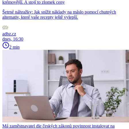
krémovější. A stojí to zlomek ceny
Šetrné náhražky: Jak snížit náklady na máslo pomocí chutných
alternativ, které vaše recepty ještě vylepší.
adbz.cz
dnes, 16:30
2 min
Má zaměstnavatel dle českých zákonů povinnost instalovat na