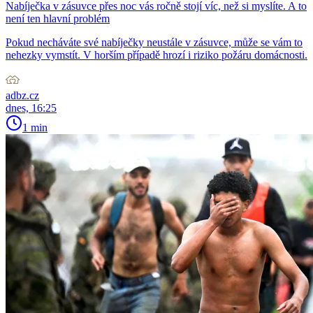
Nabíječka v zásuvce přes noc vás ročně stojí víc, než si myslíte. A to
není ten hlavní problém
Pokud necháváte své nabíječky neustále v zásuvce, může se vám to
nehezky vymstít. V horším případě hrozí i riziko požáru domácnosti.
adbz.cz
dnes, 16:25
1 min