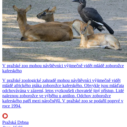
V pražské zoo mohou návštěvníci výjimečně vidět mládě zoborožce
kaferského
V pražské zoologické zahradě mohou návštěvníci výjimečně vidět
mládě afrického ptáka zoborožce kaferského. Obvykle jsou mláďata
odchovávána v zázemí, letos vyzkoušeli chovatelé jiný přístup. Lidé
naleznou zoborožce ve výběhu u antilop. Odchov zoborožce
kaferského patří mezi náročnější. V pražské zoo se podařil poprvé v
roce 1994.
Pražská Drbna