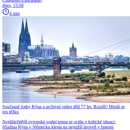
Chalupáři-Zahrádkáři
dnes, 15:58
4 min
Současné fotky Rýna a archivní video dělí 77 let. Rozdíl? Hledá se
jen těžko
Nejdůležitější evropská vodní tepna se ocitla v kritické situaci.
Hladina Rýna v Německu klesla na nejnižší úroveň v historii