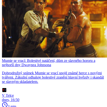
Mumie se vrací: Bolestivé natáčení, dům ze slavného hororu a
nejhorší dny Dwaynea Johnsona
Dobrodružný snímek Mumie se vrací spojil známé herce s novými
tvářemi. Zákulisí odhaluje bolestivé zranění hlavní hvězdy i skandál
se slavným skladatelem.
V Telce
dnes, 16:50
3 min