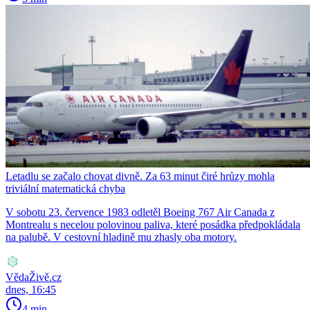
Letadlu se začalo chovat divně. Za 63 minut čiré hrůzy mohla
triviální matematická chyba
V sobotu 23. července 1983 odletěl Boeing 767 Air Canada z
Montrealu s necelou polovinou paliva, které posádka předpokládala
na palubě. V cestovní hladině mu zhasly oba motory.
VědaŽivě.cz
dnes, 16:45
4 min