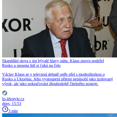
Skandální slova z úst bývalé hlavy státu. Klaus znovu podržel
Rusko a spousta lidí si ťuká na čelo
Václav Klaus se v televizní debatě ostře přel s moderátorkou o
Rusko a Ukrajinu. Jeho vystoupení přitom nepůsobí jako izolovaný
výrok, ale jako pokračování dlouhodobě čitelného postoje.
In-lifestyle.cz
dnes, 15:53
3 min