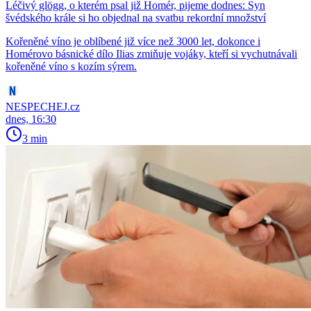
Léčivý glögg, o kterém psal již Homér, pijeme dodnes: Syn
švédského krále si ho objednal na svatbu rekordní množství
Kořeněné víno je oblíbené již více než 3000 let, dokonce i
Homérovo básnické dílo Ilias zmiňuje vojáky, kteří si vychutnávali
kořeněné víno s kozím sýrem.
NESPECHEJ.cz
dnes, 16:30
3 min