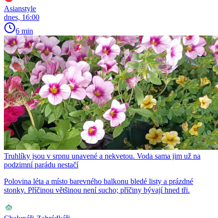
Asianstyle
dnes, 16:00
6 min
Truhlíky jsou v srpnu unavené a nekvetou. Voda sama jim už na
podzimní parádu nestačí
Polovina léta a místo barevného balkonu bledé listy a prázdné
stonky. Příčinou většinou není sucho; příčiny bývají hned tři.