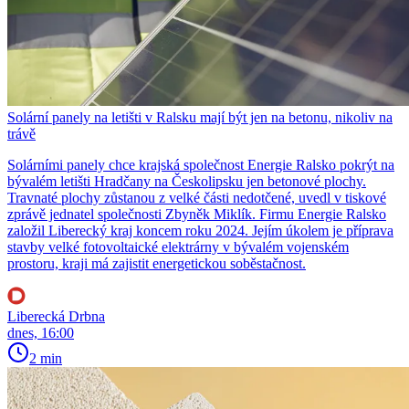
Solární panely na letišti v Ralsku mají být jen na betonu, nikoliv na
trávě
Solárními panely chce krajská společnost Energie Ralsko pokrýt na
bývalém letišti Hradčany na Českolipsku jen betonové plochy.
Travnaté plochy zůstanou z velké části nedotčené, uvedl v tiskové
zprávě jednatel společnosti Zbyněk Miklík. Firmu Energie Ralsko
založil Liberecký kraj koncem roku 2024. Jejím úkolem je příprava
stavby velké fotovoltaické elektrárny v bývalém vojenském
prostoru, kraji má zajistit energetickou soběstačnost.
Liberecká Drbna
dnes, 16:00
2 min