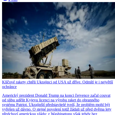
Klíčové rakety chtěli Ukrajinci od USA už dříve. Odmítl je i největší
ochránce
Americký prezident Donald Trump na konci července začal couvat
od slibu udělit Kyjevu licenci na výrobu raket do obranného
systému Patriot. Ukrajinští představitelé tvrdí, že problém mohl být
vyřešen už dávno. O stejné povolení totiž žádali už před dvěma lety
předchozí americkou vládu: z Washingtonu však tehdy bez