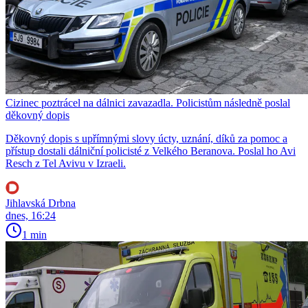
Cizinec poztrácel na dálnici zavazadla. Policistům následně poslal
děkovný dopis
Děkovný dopis s upřímnými slovy úcty, uznání, díků za pomoc a
přístup dostali dálniční policisté z Velkého Beranova. Poslal ho Avi
Resch z Tel Avivu v Izraeli.
Jihlavská Drbna
dnes, 16:24
1 min