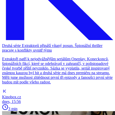
Druhá série Extraktorů přináší vítaný posun. Špionážní thriller
pracuje s konflikty uvnitř týmu
Extraktoři patří k nejodvážnějším seriálům Oneplay. Koneckonců,
špionážních fikcí, které se odehrávají v zahraničí, v polistopadové
české tvorbě příliš nevzniklo. Sázka se vyplatila, seriál inspirovaný
známou kauzou byl hit a druhá série má dnes premiéru na streamu.
Měli jsme možnost zhlédnout první tři epizody a fanoušci první série
budou mít podle všeho radost.
Kinobox.cz
dnes, 15:56
3 min