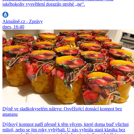
jakéhokoliv vysvětlení dorazilo strohé „ne“.
Aktuálně.cz - Zprávy
dnes, 16:40
Dýně ve sladkokyselém nálevu: Osvěžující domácí kompot bez
ananasu
Dýňový kompot patří přesně k těm věcem, které doma buď všichni
milují, nebo se jim roky vyhýbali. U nás vyhrála stará klasika bez