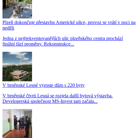
Plzeň dokončuje přestavbu Americké ulice, provoz se vrátí v noci na
neděli
Jedna z nejfrekventovanějších ulic plzeňského centra prochází
finální fází proměny. Rekonstrukce...
V brněnské Lesné vyroste dům s 220 byty
V brněnské čtvrti Lesná se rozjela další bytová výstavba.
Developerská společnost MS-Invest tam začala...