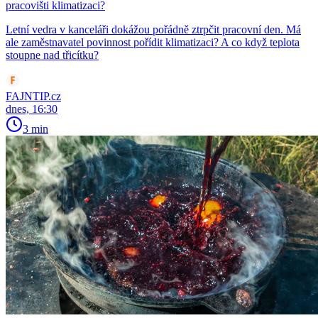
pracovišti klimatizaci?
Letní vedra v kanceláři dokážou pořádně ztrpčit pracovní den. Má
ale zaměstnavatel povinnost pořídit klimatizaci? A co když teplota
stoupne nad třicítku?
FAJNTIP.cz
dnes, 16:30
3 min