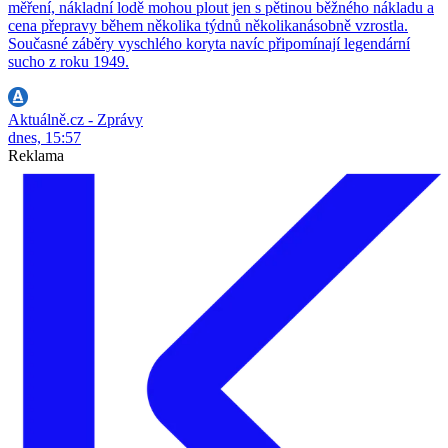
měření, nákladní lodě mohou plout jen s pětinou běžného nákladu a
cena přepravy během několika týdnů několikanásobně vzrostla.
Současné záběry vyschlého koryta navíc připomínají legendární
sucho z roku 1949.
Aktuálně.cz - Zprávy
dnes, 15:57
Reklama