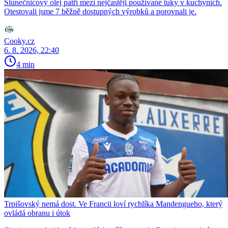
Slunečnicový olej patří mezi nejčastěji používané tuky v kuchyních.
Otestovali jsme 7 běžně dostupných výrobků a porovnali je.
Cooky.cz
6. 8. 2026, 22:40
4 min
Trpišovský nemá dost. Ve Francii loví rychlíka Mandengueho, který
ovládá obranu i útok