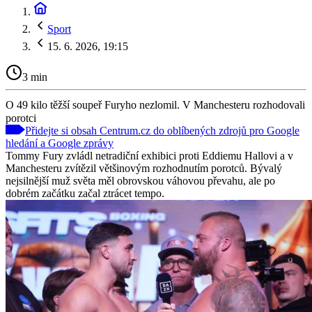
Sport
15. 6. 2026, 19:15
3 min
O 49 kilo těžší soupeř Furyho nezlomil. V Manchesteru rozhodovali
porotci
Přidejte si obsah Centrum.cz do oblíbených zdrojů pro Google
hledání a Google zprávy
Tommy Fury zvládl netradiční exhibici proti Eddiemu Hallovi a v
Manchesteru zvítězil většinovým rozhodnutím porotců. Bývalý
nejsilnější muž světa měl obrovskou váhovou převahu, ale po
dobrém začátku začal ztrácet tempo.