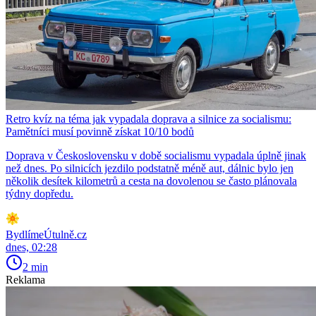
Retro kvíz na téma jak vypadala doprava a silnice za socialismu:
Pamětníci musí povinně získat 10/10 bodů
Doprava v Československu v době socialismu vypadala úplně jinak
než dnes. Po silnicích jezdilo podstatně méně aut, dálnic bylo jen
několik desítek kilometrů a cesta na dovolenou se často plánovala
týdny dopředu.
BydlímeÚtulně.cz
dnes, 02:28
2 min
Reklama