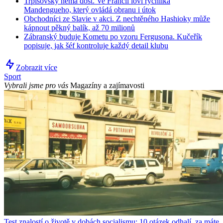
Trpišovský nemá dost. Ve Francii loví rychlíka
Mandengueho, který ovládá obranu i útok
Obchodníci ze Slavie v akci. Z nechtěného Hashioky může
kápnout pěkný balík, až 70 milionů
Zábranský buduje Kometu po vzoru Fergusona. Kučeřík
popisuje, jak šéf kontroluje každý detail klubu
Zobrazit více
Sport
Vybrali jsme pro vás
Magazíny a zajímavosti
Test znalostí o životě v dobách socialismu: 10 otázek odhalí, za máte