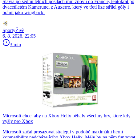
Slavia po sedmi letních posilách míří znovu do Francie, tentokrát po
dvacetiletém Kamerunci z Auxerre, který ve třetí lize střílel góly i
bránil jako wingback.
SportyŽivě
6. 8. 2026, 22:05
3 min
Microsoft chce, aby na Xbox Helix běhaly všechny hry, které kdy
vyšly pro Xbox
Microsoft začal prosazovat strategii v podobě maximální herní
kompatibility nadcházejícího Xbox Helix. Měly by na něm fungovat