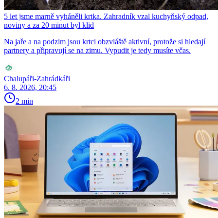
5 let jsme marně vyháněli krtka. Zahradník vzal kuchyňský odpad,
noviny a za 20 minut byl klid
Na jaře a na podzim jsou krtci obzvláště aktivní, protože si hledají
partnery a připravují se na zimu. Vypudit je tedy musíte včas.
Chalupáři-Zahrádkáři
6. 8. 2026, 20:45
2 min