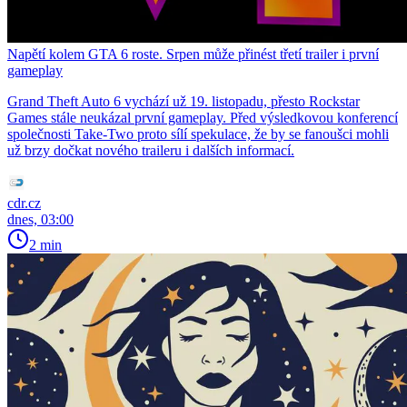
Napětí kolem GTA 6 roste. Srpen může přinést třetí trailer i první
gameplay
Grand Theft Auto 6 vychází už 19. listopadu, přesto Rockstar
Games stále neukázal první gameplay. Před výsledkovou konferencí
společnosti Take-Two proto sílí spekulace, že by se fanoušci mohli
už brzy dočkat nového traileru i dalších informací.
cdr.cz
dnes, 03:00
2 min