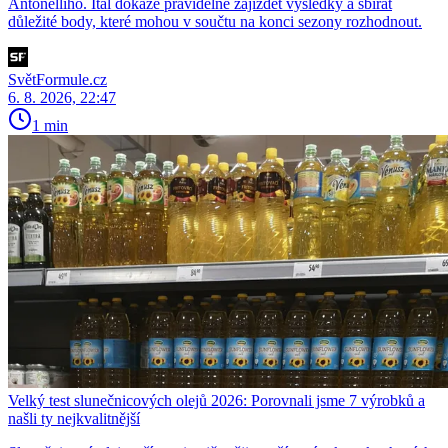
Antonelliho. Ital dokáže pravidelně zajíždět výsledky a sbírat
důležité body, které mohou v součtu na konci sezony rozhodnout.
SvětFormule.cz
6. 8. 2026, 22:47
1 min
Velký test slunečnicových olejů 2026: Porovnali jsme 7 výrobků a
našli ty nejkvalitnější