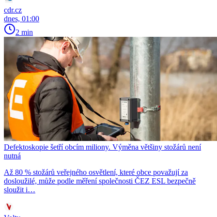
cdr.cz
dnes, 01:00
2 min
Defektoskopie šetří obcím miliony. Výměna většiny stožárů není
nutná
Až 80 % stožárů veřejného osvětlení, které obce považují za
dosloužilé, může podle měření společnosti ČEZ ESL bezpečně
sloužit i…