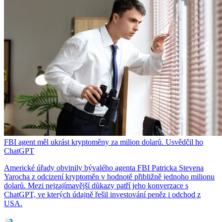
FBI agent měl ukrást kryptoměny za milion dolarů. Usvědčil ho
ChatGPT
Americké úřady obvinily bývalého agenta FBI Patricka Stevena
Yarocha z odcizení kryptoměn v hodnotě přibližně jednoho milionu
dolarů. Mezi nejzajímavější důkazy patří jeho konverzace s
ChatGPT, ve kterých údajně řešil investování peněz i odchod z
USA.