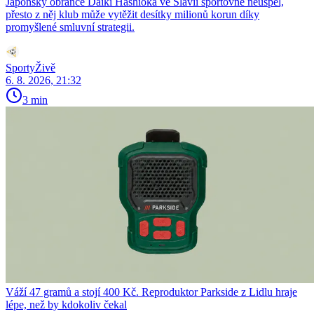
Japonský obránce Daiki Hashioka ve Slavii sportovně neuspěl,
přesto z něj klub může vytěžit desítky milionů korun díky
promyšlené smluvní strategii.
SportyŽivě
6. 8. 2026, 21:32
3 min
Váží 47 gramů a stojí 400 Kč. Reproduktor Parkside z Lidlu hraje
lépe, než by kdokoliv čekal