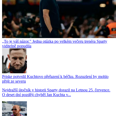
„To je váš názor." Jedna otázka po velkém večeru trenéra Sparty
viditelně popudila
Priske potvrdil Kuchtovo přeřazení k béčku. Rozuzlení by mohlo
přijít ze severu
Nejdražší útočník v historii Sparty dorazil na Letnou 25. července.
O deset dní později chyběl Jan Kuchta v...