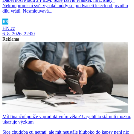
Ďábel nosí Pradu 2 FILM, režie David Frankel, na Disney+
Nekompromisní svět vysoké módy se po dvaceti letech od prvního
dílu vrátil. Nesmlouvavá...
HN.cz
6. 8. 2026, 22:00
Reklama
Mít finanční potíže v produktivním věku? Urychlí to stárnutí mozku,
ukazuje výzkum
Sice chudoba cti netratí, ale mít neustále hluboko do kapsy není nic