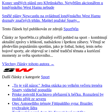
Konec smělých plánů pro Křetínského. Největším akcionářem u
londýnského West Hamu nebude
Smělé plány Newcastlu na ovládnutí londýnského West Hamu
doznaly značných trhlin. Majitel pražské Sparty...
Tento článek byl publikován ze zdrojů
SportWin
Články ze SportWin.cz přinášejí svěží pohled na sport – kombinují
aktuální zprávy s lehkostí, nadsázkou i špetkou zábavy. Věnují se
především populárním sportům, jako je fotbal, hokej, tenis nebo
bojové sporty, ale objevují se i méně tradiční témata a kuriózní
momenty ze světa sportovního...
Všechny články tohoto autora →
Další články z kategorie
Sport
„To je váš názor." Jedna otázka po velkém večeru trenéra
Sparty viditelně popudila
Priske potvrdil Kuchtovo přeřazení k béčku. Rozuzlení by
mohlo přijít ze severu
Otec Antonelliho trénuje Fittipaldiho syna: Brazilec
vychvaluje lídra