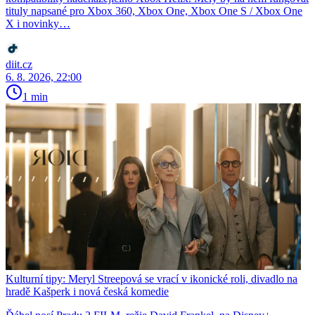
tituly napsané pro Xbox 360, Xbox One, Xbox One S / Xbox One
X i novinky…
diit.cz
6. 8. 2026, 22:00
1 min
Kulturní tipy: Meryl Streepová se vrací v ikonické roli, divadlo na
hradě Kašperk i nová česká komedie