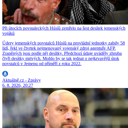
Při útocích povstaleckých Húsíů zemřelo na šest desítek jemenských
vojáků
Údery jemenských povstalců Húsíů na provládní jednotky zabily 58
lidí, řekl ve čtvrtek nejmenovaný vojenský zdroj agentuře AFP.
Zraněných jsou podle něj desítky. Předchozí údaje uváděly zhruba
čtyři desítky mrtvých. Mohlo by se tak jednat o nejkrvavější útok
povstalců v Jemenu od příměří z roku 2022.
Aktuálně.cz - Zprávy
6. 8. 2026, 20:27