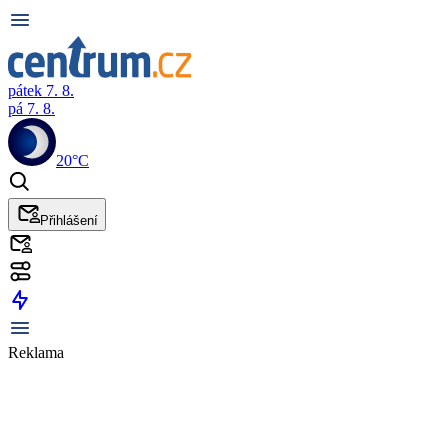
pátek 7. 8.
pá 7. 8.
20°C
Přihlášení
Reklama