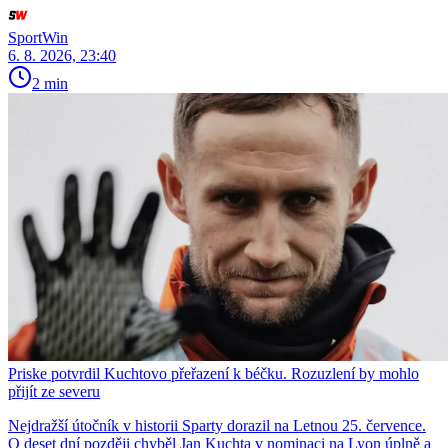
SportWin
6. 8. 2026, 23:40
2 min
Priske potvrdil Kuchtovo přeřazení k béčku. Rozuzlení by mohlo
přijít ze severu
Nejdražší útočník v historii Sparty dorazil na Letnou 25. července.
O deset dní později chyběl Jan Kuchta v nominaci na Lyon úplně a