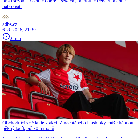
příští sezonu. Začít je dobré u sekačky, kterou je třeba důkladně
nabrousit.
adbz.cz
6. 8. 2026, 21:39
2 min
Obchodníci ze Slavie v akci. Z nechtěného Hashioky může kápnout
pěkný balík, až 70 milionů