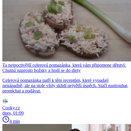
Ta nejpoctivější celerová pomazánka, která vám připomene dětství:
Chutná naprosto božsky a hodí se do diety
Celerová pomazánka patří k těm receptům, které vypadají
nenápadně, ale na stole vždy sklidí největší úspěch. Stačí nastrouhat,
promíchat a podávat.
Cooky.cz
dnes, 01:09
4 min