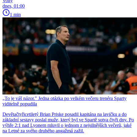
Volty
dnes, 01:00
1 min
„To je váš názor." Jedna otázka po velkém večeru trenéra Sparty
viditelně popudila
Devětačtyřicetiletý Brian Priske posadil kapitána na lavičku a do
základní sestavy poslal muže, který byl ve Spartě sotva čtyři dny. Po
výhře 2:1 nad Lyonem mluvil o jednom z nejsilnějších večerů, jaké
na Letné za svého druhého angažmá zažil.