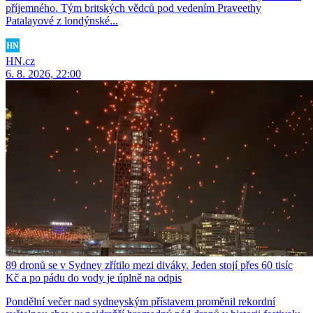
příjemného. Tým britských vědců pod vedením Praveethy
Patalayové z londýnské...
HN.cz
6. 8. 2026, 22:00
89 dronů se v Sydney zřítilo mezi diváky. Jeden stojí přes 60 tisíc
Kč a po pádu do vody je úplně na odpis
Pondělní večer nad sydneyským přístavem proměnil rekordní