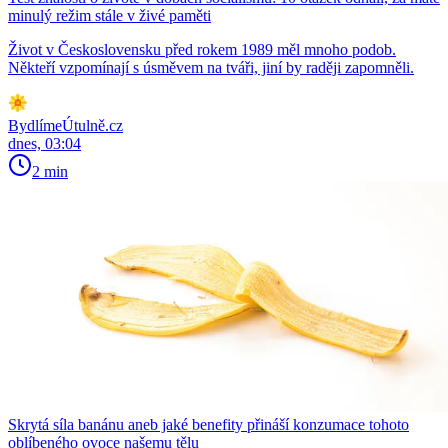
minulý režim stále v živé paměti
Život v Československu před rokem 1989 měl mnoho podob.
Někteří vzpomínají s úsměvem na tváři, jiní by raději zapomněli.
BydlímeÚtulně.cz
dnes, 03:04
2 min
Skrytá síla banánu aneb jaké benefity přináší konzumace tohoto
oblíbeného ovoce našemu tělu