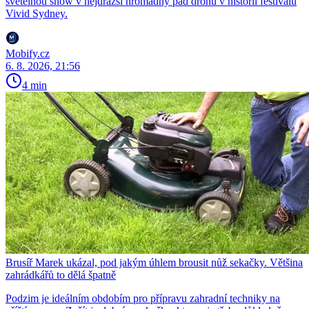
světelnou show v nejdražší hromadný pád dronů v historii festivalu
Vivid Sydney.
Mobify.cz
6. 8. 2026, 21:56
4 min
Brusíř Marek ukázal, pod jakým úhlem brousit nůž sekačky. Většina
zahrádkářů to dělá špatně
Podzim je ideálním obdobím pro přípravu zahradní techniky na