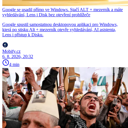
Google se usadil přímo ve Windows. Stačí ALT + mezerník a máte
vyhledávání, Lens i Disk bez otevření prohlížeče
Google spustil samostatnou desktopovou aplikaci pro Windows,
která po stisku Alt + mezerník otevře vyhledávání, AI asistenta,
Lens i přístup k Disku.
Mobify.cz
6. 8. 2026, 20:32
4 min