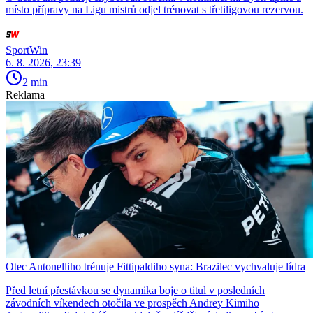
místo přípravy na Ligu mistrů odjel trénovat s třetiligovou rezervou.
SportWin
6. 8. 2026, 23:39
2 min
Reklama
Otec Antonelliho trénuje Fittipaldiho syna: Brazilec vychvaluje lídra
Před letní přestávkou se dynamika boje o titul v posledních
závodních víkendech otočila ve prospěch Andrey Kimiho