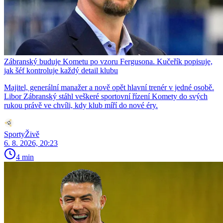
Zábranský buduje Kometu po vzoru Fergusona. Kučeřík popisuje,
jak šéf kontroluje každý detail klubu
Majitel, generální manažer a nově opět hlavní trenér v jedné osobě.
Libor Zábranský stáhl veškeré sportovní řízení Komety do svých
rukou právě ve chvíli, kdy klub míří do nové éry.
SportyŽivě
6. 8. 2026, 20:23
4 min