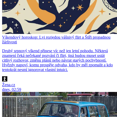
Víkendový horoskop: Lvi rozjedou vášnivý flirt a Štíři propadnou
žárlivosti
Druhý srpnový víkend přinese víc než jen letní pohodu. Některá
znamení čeká nečekané pozvání či flirt, jiná budou muset ustát
citlivý rozhovor, změnu plánů nebo návrat starých pochybností.
Hvězdy napoví, komu prospěje odvaha, kdo by měl zpomalit a kdo
tentokrát nesmí ignorovat vlastní intuici.
Žena.cz
dnes, 02:59