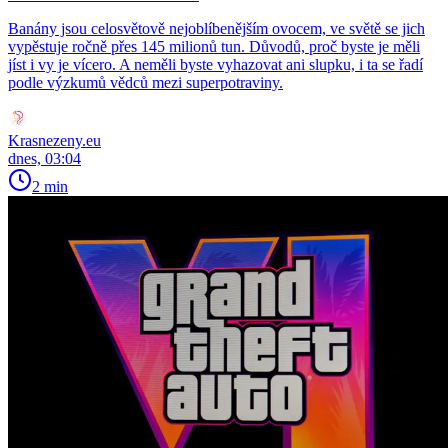
Banány jsou celosvětově nejoblíbenějším ovocem, ve světě se jich
vypěstuje ročně přes 145 milionů tun. Důvodů, proč byste je měli
jíst i vy je vícero. A neměli byste vyhazovat ani slupku, i ta se řadí
podle výzkumů vědců mezi superpotraviny.
Krasnezeny.eu
dnes, 03:04
2 min