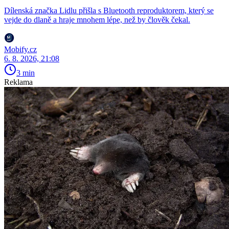
Dílenská značka Lidlu přišla s Bluetooth reproduktorem, který se
vejde do dlaně a hraje mnohem lépe, než by člověk čekal.
Mobify.cz
6. 8. 2026, 21:08
3 min
Reklama