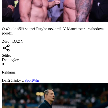
O 49 kilo těžší soupeř Furyho nezlomil. V Manchesteru rozhodovali
porotci
Zdroj
:
DAZN
Sdílet
Denní
výzva
0
Reklama
Další články z
SportWin