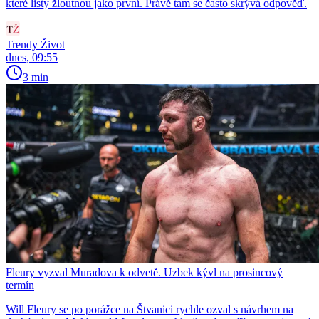
které listy žloutnou jako první. Právě tam se často skrývá odpověď.
Trendy Život
dnes, 09:55
3 min
Fleury vyzval Muradova k odvetě. Uzbek kývl na prosincový
termín
Will Fleury se po porážce na Štvanici rychle ozval s návrhem na