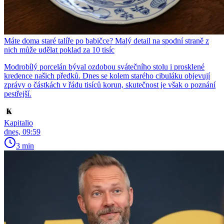
Máte doma staré talíře po babičce? Malý detail na spodní straně z
nich může udělat poklad za 10 tisíc
Modrobílý porcelán býval ozdobou svátečního stolu i prosklené
kredence našich předků. Dnes se kolem starého cibuláku objevují
zprávy o částkách v řádu tisíců korun, skutečnost je však o poznání
pestřejší.
Kapitalio
dnes, 09:59
3 min