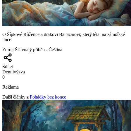
O Šípkové Růžence a drakovi Baltazarovi, který létal na zámořské
lince
Zdroj
:
Šťavnatý příběh - Čeština
Sdílet
Denní
výzva
0
Reklama
Další články z
Pohádky bez konce