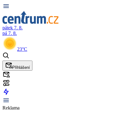
pátek 7. 8.
pá 7. 8.
23°C
Přihlášení
Reklama