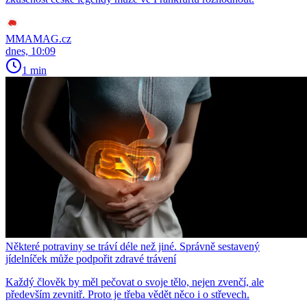
MMAMAG.cz
dnes, 10:09
1 min
Některé potraviny se tráví déle než jiné. Správně sestavený
jídelníček může podpořit zdravé trávení
Každý člověk by měl pečovat o svoje tělo, nejen zvenčí, ale
především zevnitř. Proto je třeba vědět něco i o střevech.