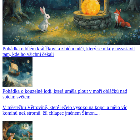
Pohádka o bílém králíčkovi a zlatém míči, který se nikdy nezastavil
tam, kde ho všichni čekali
Pohádka o kouzelné lodi, která uměla plout v moři obláčků nad
spícím světem
V městečku Větrovíně, které leželo vysoko na kopci a mělo víc
komínů než stromů, žil chlapec jménem Šimon....