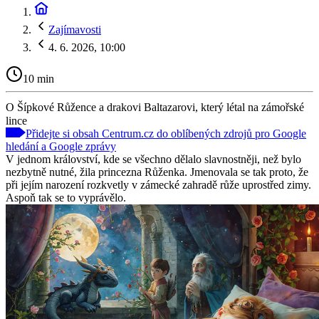
Zajímavosti
4. 6. 2026, 10:00
10 min
O Šípkové Růžence a drakovi Baltazarovi, který létal na zámořské
lince
Přidejte si obsah Centrum.cz do oblíbených zdrojů pro Google
hledání a Google zprávy
V jednom království, kde se všechno dělalo slavnostněji, než bylo
nezbytně nutné, žila princezna Růženka. Jmenovala se tak proto, že
při jejím narození rozkvetly v zámecké zahradě růže uprostřed zimy.
Aspoň tak se to vyprávělo.