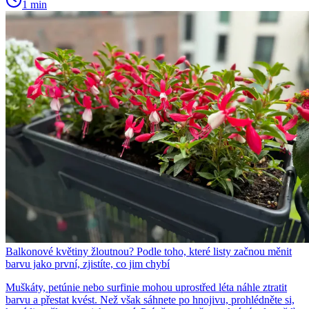
1 min
Balkonové květiny žloutnou? Podle toho, které listy začnou měnit
barvu jako první, zjistíte, co jim chybí
Muškáty, petúnie nebo surfinie mohou uprostřed léta náhle ztratit
barvu a přestat kvést. Než však sáhnete po hnojivu, prohlédněte si,