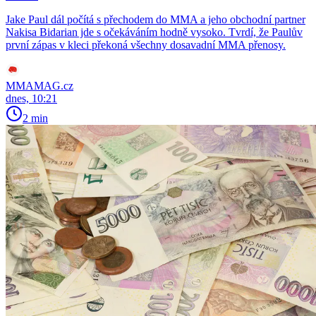
Jake Paul dál počítá s přechodem do MMA a jeho obchodní partner
Nakisa Bidarian jde s očekáváním hodně vysoko. Tvrdí, že Paulův
první zápas v kleci překoná všechny dosavadní MMA přenosy.
MMAMAG.cz
dnes, 10:21
2 min