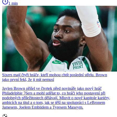
1 min
Sixers mají čtyři hráče, kteří mohou chtít poslední střelu. Brown
jako první řekl, že ji mít nemusí
Jaylen Brown přišel ve čtvrtek před novináře jako nový hráč
Philadelphie 76ers a mohl udělat to, co hráči jeho postavení při
podobných příležitostech dělávají. Mluvit o nové kapitole kariéry,
ambicích na titul a o tom, jak se těší na spolupráci s LeBronem
Jamesem, Joelem Embiidem a Tyresem Maxeym.