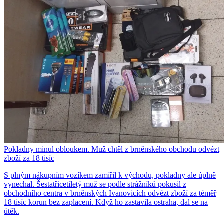
Pokladny minul obloukem. Muž chtěl z brněnského obchodu odvézt
zboží za 18 tisíc
S plným nákupním vozíkem zamířil k východu, pokladny ale úplně
vynechal. Šestatřicetiletý muž se podle strážníků pokusil z
obchodního centra v brněnských Ivanovicích odvézt zboží za téměř
18 tisíc korun bez zaplacení. Když ho zastavila ostraha, dal se na
útěk.