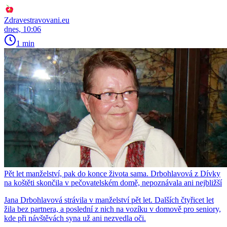
Zdravestravovani.eu
dnes, 10:06
1 min
Pět let manželství, pak do konce života sama. Drbohlavová z Dívky
na koštěti skončila v pečovatelském domě, nepoznávala ani nejbližší
Jana Drbohlavová strávila v manželství pět let. Dalších čtyřicet let
žila bez partnera, a poslední z nich na vozíku v domově pro seniory,
kde při návštěvách syna už ani nezvedla oči.