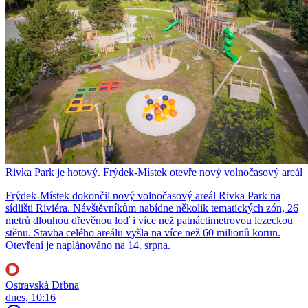
Rivka Park je hotový. Frýdek-Místek otevře nový volnočasový areál
Frýdek-Místek dokončil nový volnočasový areál Rivka Park na
sídlišti Riviéra. Návštěvníkům nabídne několik tematických zón, 26
metrů dlouhou dřevěnou loď i více než patnáctimetrovou lezeckou
stěnu. Stavba celého areálu vyšla na více než 60 milionů korun.
Otevření je naplánováno na 14. srpna.
Ostravská Drbna
dnes, 10:16