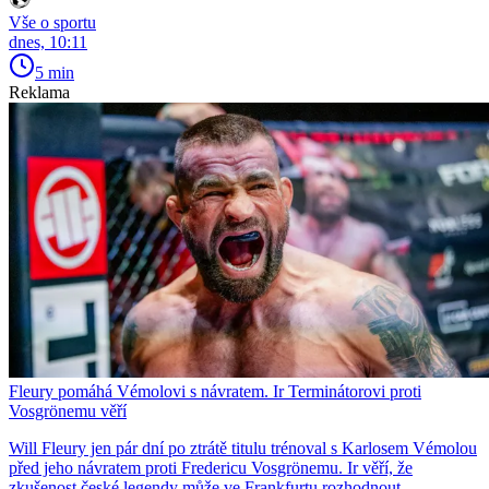
Vše o sportu
dnes, 10:11
5 min
Reklama
Fleury pomáhá Vémolovi s návratem. Ir Terminátorovi proti
Vosgrönemu věří
Will Fleury jen pár dní po ztrátě titulu trénoval s Karlosem Vémolou
před jeho návratem proti Fredericu Vosgrönemu. Ir věří, že
zkušenost české legendy může ve Frankfurtu rozhodnout.