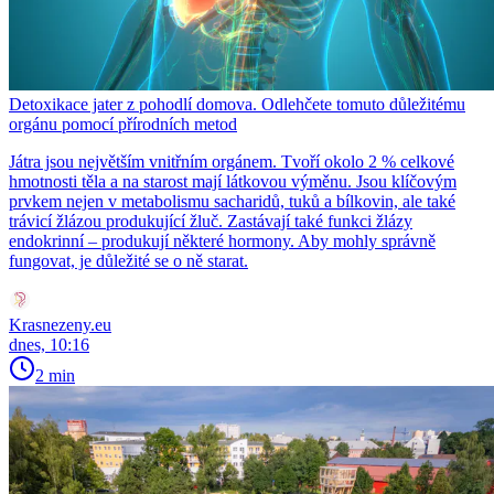
Detoxikace jater z pohodlí domova. Odlehčete tomuto důležitému
orgánu pomocí přírodních metod
Játra jsou největším vnitřním orgánem. Tvoří okolo 2 % celkové
hmotnosti těla a na starost mají látkovou výměnu. Jsou klíčovým
prvkem nejen v metabolismu sacharidů, tuků a bílkovin, ale také
trávicí žlázou produkující žluč. Zastávají také funkci žlázy
endokrinní – produkují některé hormony. Aby mohly správně
fungovat, je důležité se o ně starat.
Krasnezeny.eu
dnes, 10:16
2 min