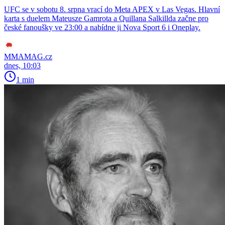
UFC se v sobotu 8. srpna vrací do Meta APEX v Las Vegas. Hlavní
karta s duelem Mateusze Gamrota a Quillana Salkillda začne pro
české fanoušky ve 23:00 a nabídne ji Nova Sport 6 i Oneplay.
MMAMAG.cz
dnes, 10:03
1 min