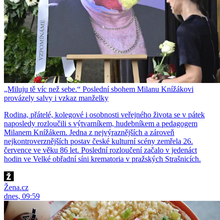
„Miluju tě víc než sebe.“ Poslední sbohem Milanu Knížákovi
provázely salvy i vzkaz manželky
Rodina, přátelé, kolegové i osobnosti veřejného života se v pátek
naposledy rozloučili s výtvarníkem, hudebníkem a pedagogem
Milanem Knížákem. Jedna z nejvýraznějších a zároveň
nejkontroverznějších postav české kulturní scény zemřela 26.
července ve věku 86 let. Poslední rozloučení začalo v jedenáct
hodin ve Velké obřadní síni krematoria v pražských Strašnicích.
Žena.cz
dnes, 09:59