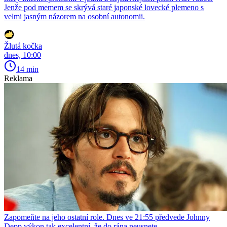
Jenže pod memem se skrývá staré japonské lovecké plemeno s
velmi jasným názorem na osobní autonomii.
Žlutá kočka
dnes, 10:00
14 min
Reklama
Zapomeňte na jeho ostatní role. Dnes ve 21:55 předvede Johnny
Depp výkon tak excelentní, že do rána neusnete