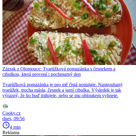
Zázrak z Olomouce: Tvarůžková pomazánka s česnekem a
cibulkou, která provoní i pochmurný den
Tvarůžková pomazánka je pro mě čistá nostalgie. Nastrouhaný
tvarůžek, trocha másla, česnek a jarní cibulka. Výsledek je tak
výrazný, že ho buď milujete, nebo se mu obloukem vyhnete.
Cooky.cz
dnes, 09:56
4 min
Reklama