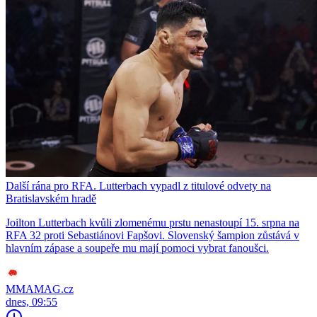
Další rána pro RFA. Lutterbach vypadl z titulové odvety na
Bratislavském hradě
Joilton Lutterbach kvůli zlomenému prstu nenastoupí 15. srpna na
RFA 32 proti Sebastiánovi Fapšovi. Slovenský šampion zůstává v
hlavním zápase a soupeře mu mají pomoci vybrat fanoušci.
MMAMAG.cz
dnes, 09:55