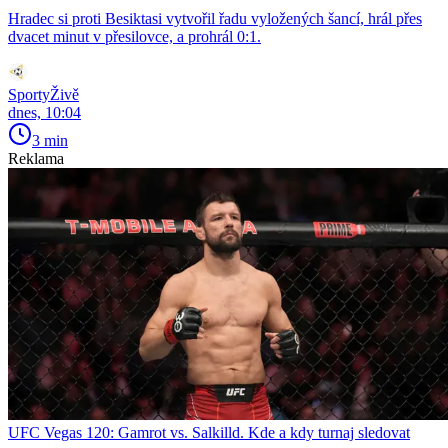
Hradec si proti Besiktasi vytvořil řadu vyložených šancí, hrál přes
dvacet minut v přesilovce, a prohrál 0:1.
SportyŽivě
dnes, 10:04
3 min
Reklama
UFC Vegas 120: Gamrot vs. Salkilld. Kde a kdy turnaj sledovat