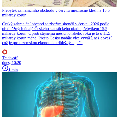
Přebytek zahraničního obchodu v červnu meziročně klesl na 15,5
miliardy korun
Český zahraniční obchod se zbožím skončil v červnu 2026 podle
předběžných údajů Českého statistického úřadu přebytkem 15,5
miliardy korun. Oproti stejnému měsíci loňského roku je to o 11,5
miliardy korun méně. Přesto Česko nadále více vyváží, než dováží,
což je pro tuzemskou ekonomiku důležitý signál.
Trade-off
dnes, 10:20
1 min