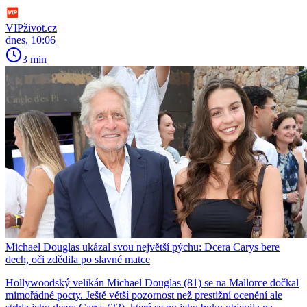
VIPživot.cz
dnes, 10:06
3 min
Michael Douglas ukázal svou největší pýchu: Dcera Carys bere
dech, oči zdědila po slavné matce
Hollywoodský velikán Michael Douglas (81) se na Mallorce dočkal
mimořádné pocty. Ještě větší pozornost než prestižní ocenění ale