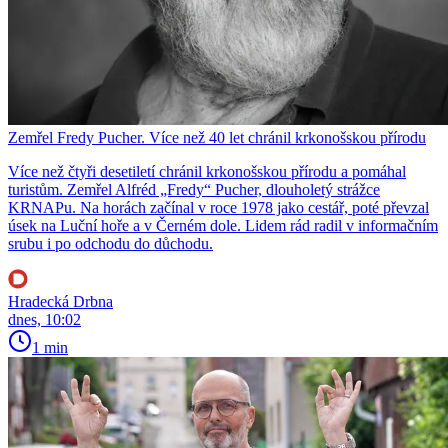
Zemřel Fredy Pucher. Více než 40 let chránil krkonošskou přírodu
Více než čtyři desetiletí chránil krkonošskou přírodu a pomáhal
turistům. Zemřel Alfréd „Fredy“ Pucher, dlouholetý strážce
KRNAPu. Na horách začínal v roce 1978 jako cestář, poté převzal
úsek na Luční hoře a v Černém dole. Lidem rád radil v informačním
srubu i po odchodu do důchodu.
Hradecká Drbna
dnes, 10:02
1 min