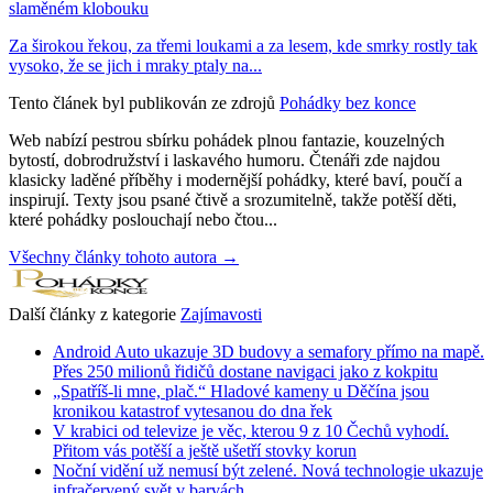
slaměném klobouku
Za širokou řekou, za třemi loukami a za lesem, kde smrky rostly tak
vysoko, že se jich i mraky ptaly na...
Tento článek byl publikován ze zdrojů
Pohádky bez konce
Web nabízí pestrou sbírku pohádek plnou fantazie, kouzelných
bytostí, dobrodružství i laskavého humoru. Čtenáři zde najdou
klasicky laděné příběhy i modernější pohádky, které baví, poučí a
inspirují. Texty jsou psané čtivě a srozumitelně, takže potěší děti,
které pohádky poslouchají nebo čtou...
Všechny články tohoto autora →
Další články z kategorie
Zajímavosti
Android Auto ukazuje 3D budovy a semafory přímo na mapě.
Přes 250 milionů řidičů dostane navigaci jako z kokpitu
„Spatříš-li mne, plač.“ Hladové kameny u Děčína jsou
kronikou katastrof vytesanou do dna řek
V krabici od televize je věc, kterou 9 z 10 Čechů vyhodí.
Přitom vás potěší a ještě ušetří stovky korun
Noční vidění už nemusí být zelené. Nová technologie ukazuje
infračervený svět v barvách