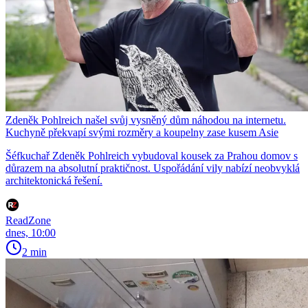
Zdeněk Pohlreich našel svůj vysněný dům náhodou na internetu.
Kuchyně překvapí svými rozměry a koupelny zase kusem Asie
Šéfkuchař Zdeněk Pohlreich vybudoval kousek za Prahou domov s
důrazem na absolutní praktičnost. Uspořádání vily nabízí neobvyklá
architektonická řešení.
ReadZone
dnes, 10:00
2 min