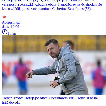
strhla jeho dcera Carys (23), která se po jeho boku objevila na
veřejnosti a okamžitě vzbudila obdiv. Fanoušci se navíc shodují, že
krásu zdědila po slavné mamince Catherine Zeta-Jones (56).
Aplausin.cz
dnes, 10:06
1 min
Trenér Hradce Horejš po bitvě s Besiktasem zuřil. Tohle si nesmí
hráč dovolit