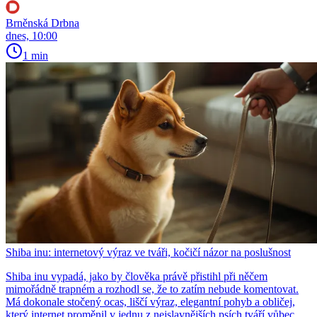
Brněnská Drbna
dnes, 10:00
1 min
Shiba inu: internetový výraz ve tváři, kočičí názor na poslušnost
Shiba inu vypadá, jako by člověka právě přistihl při něčem
mimořádně trapném a rozhodl se, že to zatím nebude komentovat.
Má dokonale stočený ocas, liščí výraz, elegantní pohyb a obličej,
který internet proměnil v jednu z nejslavnějších psích tváří vůbec.