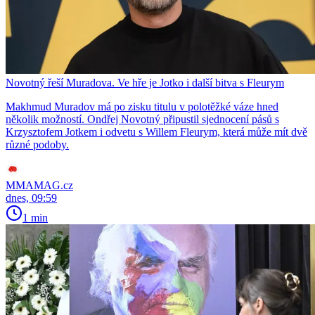
Novotný řeší Muradova. Ve hře je Jotko i další bitva s Fleurym
Makhmud Muradov má po zisku titulu v polotěžké váze hned
několik možností. Ondřej Novotný připustil sjednocení pásů s
Krzysztofem Jotkem i odvetu s Willem Fleurym, která může mít dvě
různé podoby.
MMAMAG.cz
dnes, 09:59
1 min