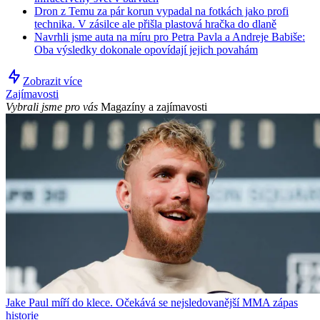
Dron z Temu za pár korun vypadal na fotkách jako profi
technika. V zásilce ale přišla plastová hračka do dlaně
Navrhli jsme auta na míru pro Petra Pavla a Andreje Babiše:
Oba výsledky dokonale opovídají jejich povahám
Zobrazit více
Zajímavosti
Vybrali jsme pro vás
Magazíny a zajímavosti
Jake Paul míří do klece. Očekává se nejsledovanější MMA zápas
historie