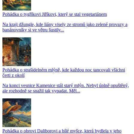
Pohádka o tygříkovi Jiříkovi, který se stal vegetariánem
Na kraji džungle, kde liány visely ze stromů jako zelené provazy a
banánovníky si ve větru šustily...
Pohádka o strašidelném mlýně, kde každou noc tancovali všichni
čerti z okolí
Na konci vesnice Kamenice stál starý mlýn. Nebyl úplně opuštěný,
ale rozhodně se snažil tak vypadat. Měl...
Pohádka o obrovi Daliborovi a bílé myšce, která bydlela v jeho