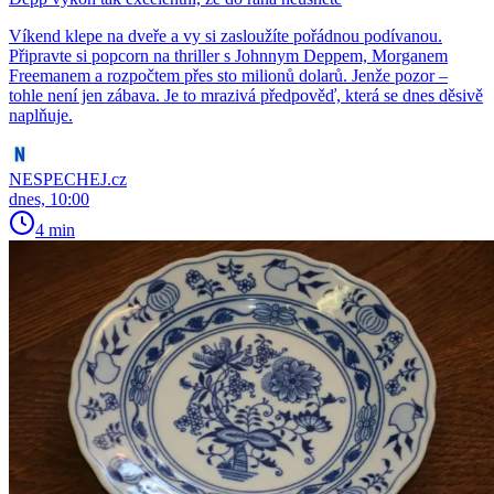
Víkend klepe na dveře a vy si zasloužíte pořádnou podívanou.
Připravte si popcorn na thriller s Johnnym Deppem, Morganem
Freemanem a rozpočtem přes sto milionů dolarů. Jenže pozor –
tohle není jen zábava. Je to mrazivá předpověď, která se dnes děsivě
naplňuje.
NESPECHEJ.cz
dnes, 10:00
4 min