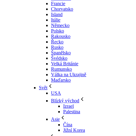
Francie
Chorvatsko
Island
Itálie
Německo
Polsko
Rakousko
Řecko
Rusko
Španělsko
Švédsko
Velká Británie
Rumunsko
Válka na Ukrajině
Maďarsko
Svět
USA
Blízký východ
Izrael
Palestina
Asie
Čína
Jižní Korea