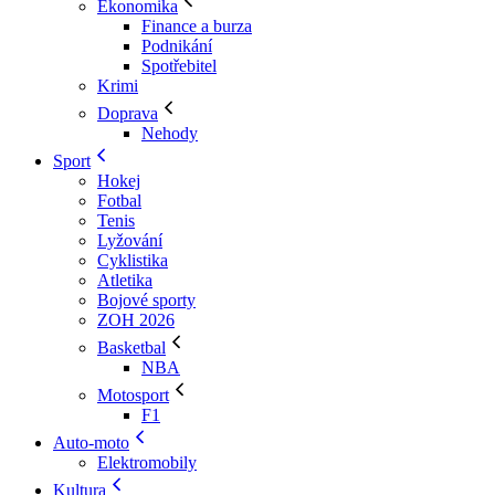
Ekonomika
Finance a burza
Podnikání
Spotřebitel
Krimi
Doprava
Nehody
Sport
Hokej
Fotbal
Tenis
Lyžování
Cyklistika
Atletika
Bojové sporty
ZOH 2026
Basketbal
NBA
Motosport
F1
Auto-moto
Elektromobily
Kultura