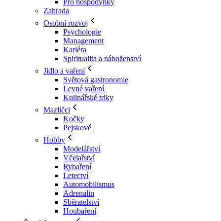
Pro hospodyňky
Zahrada
Osobní rozvoj
Psychologie
Management
Kariéra
Spiritualita a náboženství
Jídlo a vaření
Světová gastronomie
Levné vaření
Kulinářské triky
Mazlíčci
Kočky
Pejskové
Hobby
Modelářství
Včelařství
Rybaření
Letectví
Automobilismus
Adrenalin
Sběratelství
Houbaření