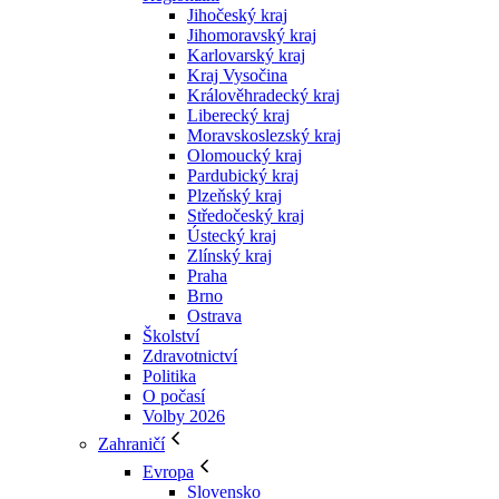
Jihočeský kraj
Jihomoravský kraj
Karlovarský kraj
Kraj Vysočina
Králověhradecký kraj
Liberecký kraj
Moravskoslezský kraj
Olomoucký kraj
Pardubický kraj
Plzeňský kraj
Středočeský kraj
Ústecký kraj
Zlínský kraj
Praha
Brno
Ostrava
Školství
Zdravotnictví
Politika
O počasí
Volby 2026
Zahraničí
Evropa
Slovensko