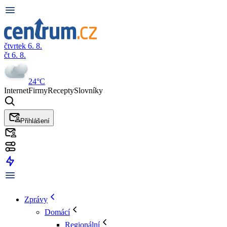
čtvrtek 6. 8.
čt 6. 8.
24°C
Internet
Firmy
Recepty
Slovníky
Přihlášení
Zprávy
Domácí
Regionální