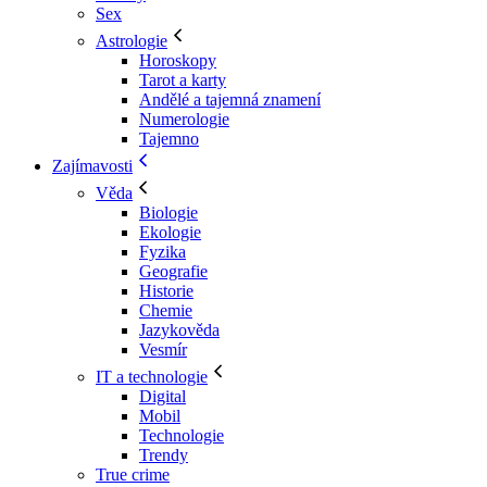
Sex
Astrologie
Horoskopy
Tarot a karty
Andělé a tajemná znamení
Numerologie
Tajemno
Zajímavosti
Věda
Biologie
Ekologie
Fyzika
Geografie
Historie
Chemie
Jazykověda
Vesmír
IT a technologie
Digital
Mobil
Technologie
Trendy
True crime