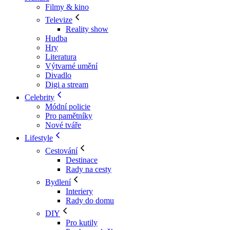
Filmy & kino
Televize
Reality show
Hudba
Hry
Literatura
Výtvarné umění
Divadlo
Digi a stream
Celebrity
Módní policie
Pro pamětníky
Nové tváře
Lifestyle
Cestování
Destinace
Rady na cesty
Bydlení
Interiery
Rady do domu
DIY
Pro kutily