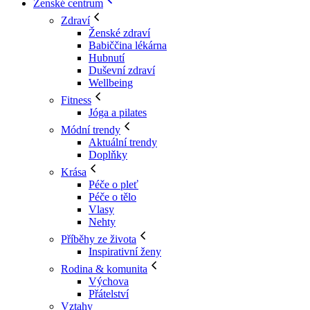
Ženské centrum
Zdraví
Ženské zdraví
Babiččina lékárna
Hubnutí
Duševní zdraví
Wellbeing
Fitness
Jóga a pilates
Módní trendy
Aktuální trendy
Doplňky
Krása
Péče o pleť
Péče o tělo
Vlasy
Nehty
Příběhy ze života
Inspirativní ženy
Rodina & komunita
Výchova
Přátelství
Vztahy