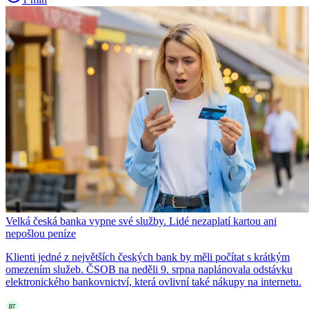
Velká česká banka vypne své služby. Lidé nezaplatí kartou ani
nepošlou peníze
Klienti jedné z největších českých bank by měli počítat s krátkým
omezením služeb. ČSOB na neděli 9. srpna naplánovala odstávku
elektronického bankovnictví, která ovlivní také nákupy na internetu.