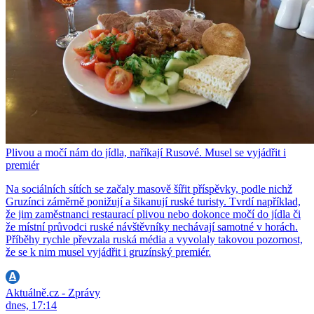
Plivou a močí nám do jídla, naříkají Rusové. Musel se vyjádřit i
premiér
Na sociálních sítích se začaly masově šířit příspěvky, podle nichž
Gruzínci záměrně ponižují a šikanují ruské turisty. Tvrdí například,
že jim zaměstnanci restaurací plivou nebo dokonce močí do jídla či
že místní průvodci ruské návštěvníky nechávají samotné v horách.
Příběhy rychle převzala ruská média a vyvolaly takovou pozornost,
že se k nim musel vyjádřit i gruzínský premiér.
Aktuálně.cz - Zprávy
dnes, 17:14