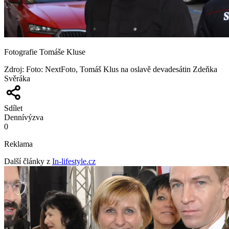
Fotografie Tomáše Kluse
Zdroj
:
Foto: NextFoto, Tomáš Klus na oslavě devadesátin Zdeňka
Svěráka
Sdílet
Denní
výzva
0
Reklama
Další články z
In-lifestyle.cz