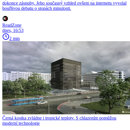
dokonce zásnuby. Jeho současný vzhled ovšem na internetu vyvolal
bouřlivou debatu o stopách minulosti.
ReadZone
dnes, 16:53
2 min
Černá kostka zvládne i tropické teploty. S chlazením pomůžou
moderní technologie