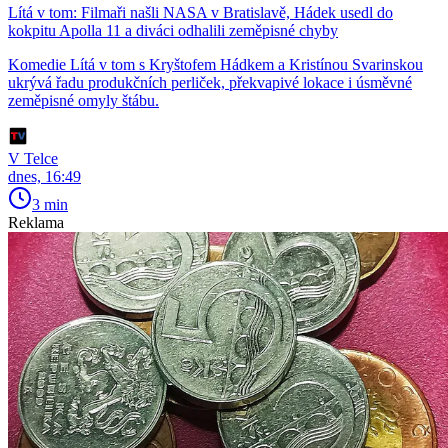
Lítá v tom: Filmaři našli NASA v Bratislavě, Hádek usedl do
kokpitu Apolla 11 a diváci odhalili zeměpisné chyby
Komedie Lítá v tom s Kryštofem Hádkem a Kristínou Svarinskou
ukrývá řadu produkčních perliček, překvapivé lokace i úsměvné
zeměpisné omyly štábu.
V Telce
dnes, 16:49
3 min
Reklama