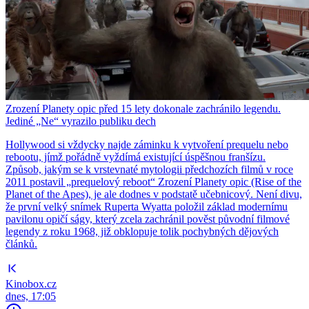
Zrození Planety opic před 15 lety dokonale zachránilo legendu.
Jediné „Ne“ vyrazilo publiku dech
Hollywood si vždycky najde záminku k vytvoření prequelu nebo
rebootu, jímž pořádně vyždímá existující úspěšnou franšízu.
Způsob, jakým se k vrstevnaté mytologii předchozích filmů v roce
2011 postavil „prequelový reboot“ Zrození Planety opic (Rise of the
Planet of the Apes), je ale dodnes v podstatě učebnicový. Není divu,
že první velký snímek Ruperta Wyatta položil základ modernímu
pavilonu opičí ságy, který zcela zachránil pověst původní filmové
legendy z roku 1968, již obklopuje tolik pochybných dějových
článků.
Kinobox.cz
dnes, 17:05