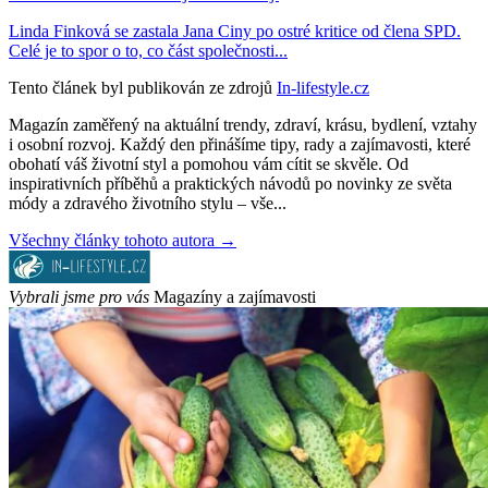
Linda Finková se zastala Jana Ciny po ostré kritice od člena SPD.
Celé je to spor o to, co část společnosti...
Tento článek byl publikován ze zdrojů
In-lifestyle.cz
Magazín zaměřený na aktuální trendy, zdraví, krásu, bydlení, vztahy
i osobní rozvoj. Každý den přinášíme tipy, rady a zajímavosti, které
obohatí váš životní styl a pomohou vám cítit se skvěle. Od
inspirativních příběhů a praktických návodů po novinky ze světa
módy a zdravého životního stylu – vše...
Všechny články tohoto autora →
Vybrali jsme pro vás
Magazíny a zajímavosti