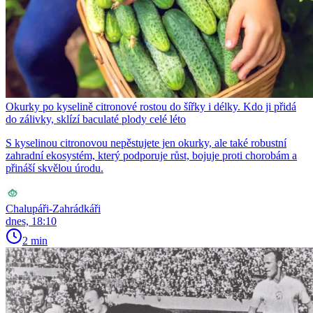
Okurky po kyselině citronové rostou do šířky i délky. Kdo ji přidá
do zálivky, sklízí baculaté plody celé léto
S kyselinou citronovou nepěstujete jen okurky, ale také robustní
zahradní ekosystém, který podporuje růst, bojuje proti chorobám a
přináší skvělou úrodu.
Chalupáři-Zahrádkáři
dnes, 18:10
2 min