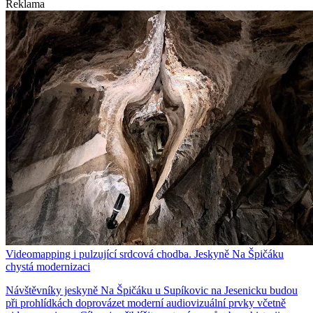
Reklama
Videomapping i pulzující srdcová chodba. Jeskyně Na Špičáku
chystá modernizaci
Návštěvníky jeskyně Na Špičáku u Supíkovic na Jesenicku budou
při prohlídkách doprovázet moderní audiovizuální prvky včetně