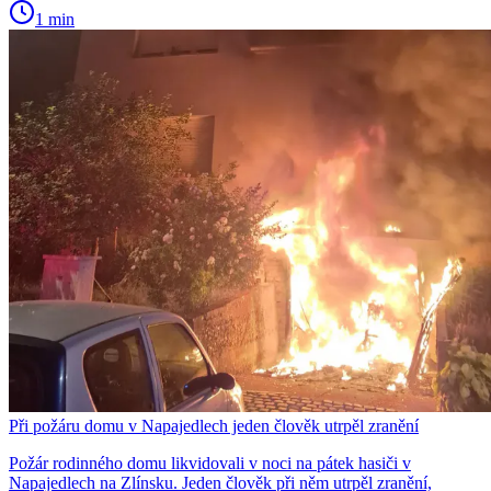
1 min
Při požáru domu v Napajedlech jeden člověk utrpěl zranění
Požár rodinného domu likvidovali v noci na pátek hasiči v
Napajedlech na Zlínsku. Jeden člověk při něm utrpěl zranění,