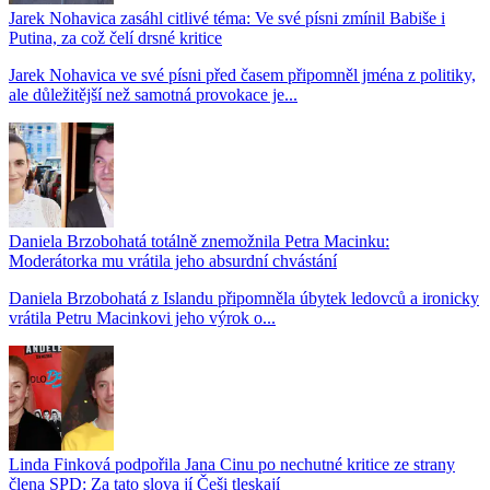
Jarek Nohavica zasáhl citlivé téma: Ve své písni zmínil Babiše i
Putina, za což čelí drsné kritice
Jarek Nohavica ve své písni před časem připomněl jména z politiky,
ale důležitější než samotná provokace je...
Daniela Brzobohatá totálně znemožnila Petra Macinku:
Moderátorka mu vrátila jeho absurdní chvástání
Daniela Brzobohatá z Islandu připomněla úbytek ledovců a ironicky
vrátila Petru Macinkovi jeho výrok o...
Linda Finková podpořila Jana Cinu po nechutné kritice ze strany
člena SPD: Za tato slova jí Češi tleskají