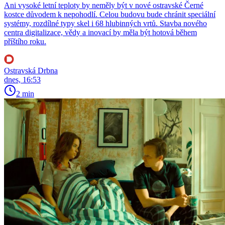
Ani vysoké letní teploty by neměly být v nové ostravské Černé
kostce důvodem k nepohodlí. Celou budovu bude chránit speciální
systémy, rozdílné typy skel i 68 hlubinných vrtů. Stavba nového
centra digitalizace, vědy a inovací by měla být hotová během
příštího roku.
Ostravská Drbna
dnes, 16:53
2 min