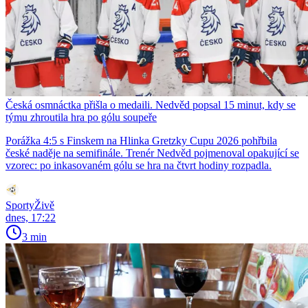
Česká osmnáctka přišla o medaili. Nedvěd popsal 15 minut, kdy se
týmu zhroutila hra po gólu soupeře
Porážka 4:5 s Finskem na Hlinka Gretzky Cupu 2026 pohřbila
české naděje na semifinále. Trenér Nedvěd pojmenoval opakující se
vzorec: po inkasovaném gólu se hra na čtvrt hodiny rozpadla.
SportyŽivě
dnes, 17:22
3 min