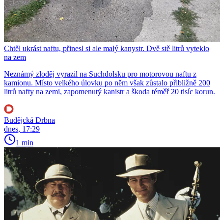
Chtěl ukrást naftu, přinesl si ale malý kanystr. Dvě stě litrů vyteklo
na zem
Neznámý zloděj vyrazil na Suchdolsku pro motorovou naftu z
kamionu. Místo velkého úlovku po něm však zůstalo přibližně 200
litrů nafty na zemi, zapomenutý kanistr a škoda téměř 20 tisíc korun.
Budějcká Drbna
dnes, 17:29
1 min