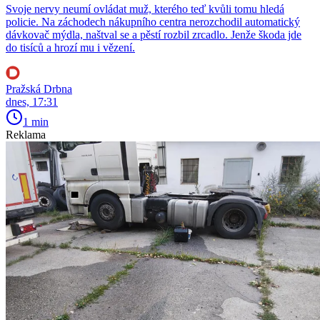
Svoje nervy neumí ovládat muž, kterého teď kvůli tomu hledá
policie. Na záchodech nákupního centra nerozchodil automatický
dávkovač mýdla, naštval se a pěstí rozbil zrcadlo. Jenže škoda jde
do tisíců a hrozí mu i vězení.
Pražská Drbna
dnes, 17:31
1 min
Reklama