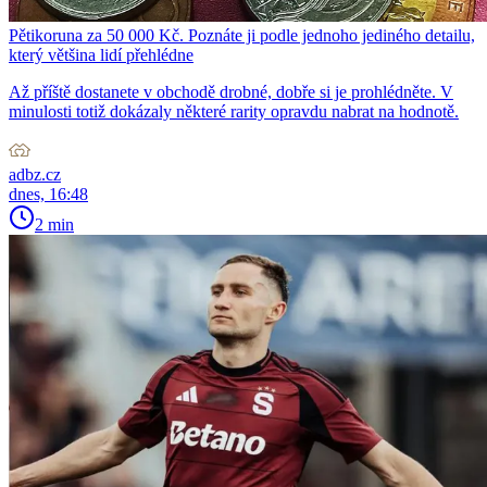
Pětikoruna za 50 000 Kč. Poznáte ji podle jednoho jediného detailu,
který většina lidí přehlédne
Až příště dostanete v obchodě drobné, dobře si je prohlédněte. V
minulosti totiž dokázaly některé rarity opravdu nabrat na hodnotě.
adbz.cz
dnes, 16:48
2 min