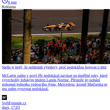
8 min
Reklama
Stella je hrdý, že nehledali výmluvy, proč nedokážou bojovat o titul
McLaren zatím v nové éře nedokázal navázat na úspěšné roky, které
vyvrcholily loňským titulem Landa Norrise. Přestože jej pohání
pohonná jednotka vedoucího týmu, Mercedesu, kromě Maďarska se
mu zatím vyrovnat nedokázal.
SvětFormule.cz
dnes, 17:03