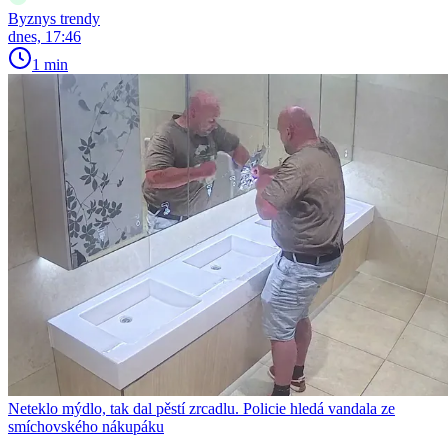
Byznys trendy
dnes, 17:46
1 min
Neteklo mýdlo, tak dal pěstí zrcadlu. Policie hledá vandala ze
smíchovského nákupáku