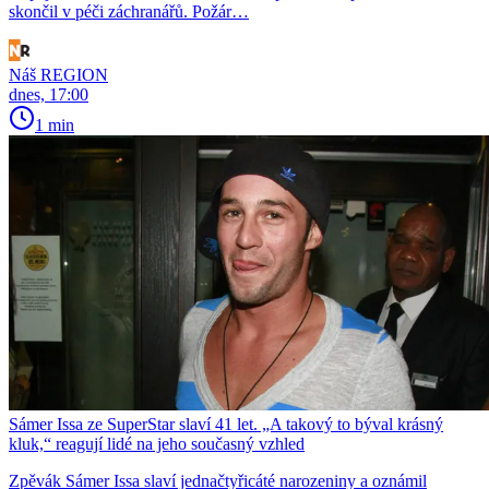
skončil v péči záchranářů. Požár…
Náš REGION
dnes, 17:00
1 min
Sámer Issa ze SuperStar slaví 41 let. „A takový to býval krásný
kluk,“ reagují lidé na jeho současný vzhled
Zpěvák Sámer Issa slaví jednačtyřicáté narozeniny a oznámil