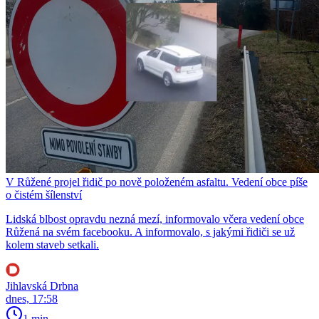
V Růžené projel řidič po nově položeném asfaltu. Vedení obce píše
o čistém šílenství
Lidská blbost opravdu nezná mezí, informovalo včera vedení obce
Růžená na svém facebooku. A informovalo, s jakými řidiči se už
kolem staveb setkali.
Jihlavská Drbna
dnes, 17:58
1 min