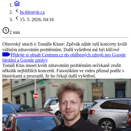
In-lifestyle.cz
15. 5. 2026, 04:16
2 min
Obrovský strach o Tomáše Kluse: Zpěvák náhle ruší koncerty kvůli
vážným zdravotním problémům. Další vyšetření má být klíčové
Přidejte si obsah Centrum.cz do oblíbených zdrojů pro Google
hledání a Google zprávy
Tomáš Klus musel kvůli zdravotním problémům nečekaně zrušit
několik nejbližších koncertů. Fanouškům ve videu přiznal potíže s
hlasivkami a prozradil, že ho čekají další vyšetření.