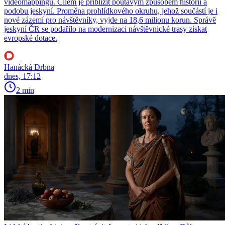
videomappingu. Cílem je přiblížit poutavým způsobem historii a
podobu jeskyní. Proměna prohlídkového okruhu, jehož součástí je i
nové zázemí pro návštěvníky, vyjde na 18,6 milionu korun. Správě
jeskyní ČR se podařilo na modernizaci návštěvnické trasy získat
evropské dotace.
Hanácká Drbna
dnes, 17:12
2 min