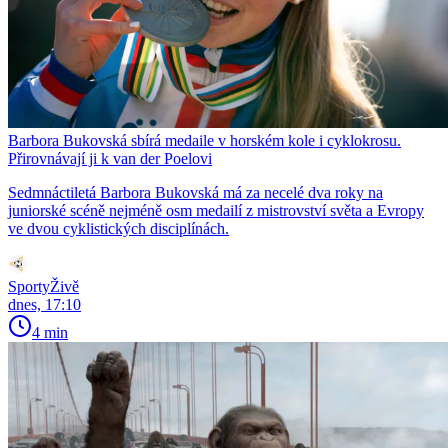
Barbora Bukovská sbírá medaile v horském kole i cyklokrosu.
Přirovnávají ji k van der Poelovi
Sedmnáctiletá Barbora Bukovská má za necelé dva roky na
juniorské scéně nejméně osm medailí z mistrovství světa a Evropy
ve dvou cyklistických disciplínách.
SportyŽivě
dnes, 17:10
4 min