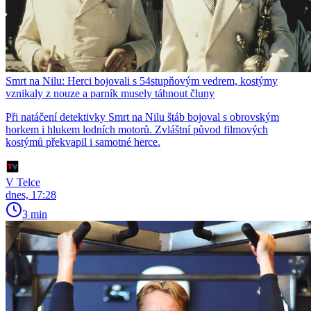
Smrt na Nilu: Herci bojovali s 54stupňovým vedrem, kostýmy
vznikaly z nouze a parník musely táhnout čluny
Při natáčení detektivky Smrt na Nilu štáb bojoval s obrovským
horkem i hlukem lodních motorů. Zvláštní původ filmových
kostýmů překvapil i samotné herce.
V Telce
dnes, 17:28
3 min