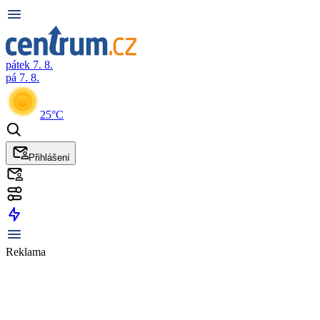
pátek 7. 8.
pá 7. 8.
25°C
Přihlášení
Reklama