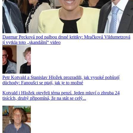
Dagmar Pecková pod palbou drsné kritiky: Mračková Vildumetzová
jí vytkla toto „skandální“ video
Petr Kotvald a Stanislav Hložek prozradili, jak vysoké pobírají
důchody: Fanoušci se ptají, jak je to možné
Kotvald i Hložek otevřeli téma penzí. Jeden mluví o zhruba 24
tisících, druhý připomíná, že na stát se celý...