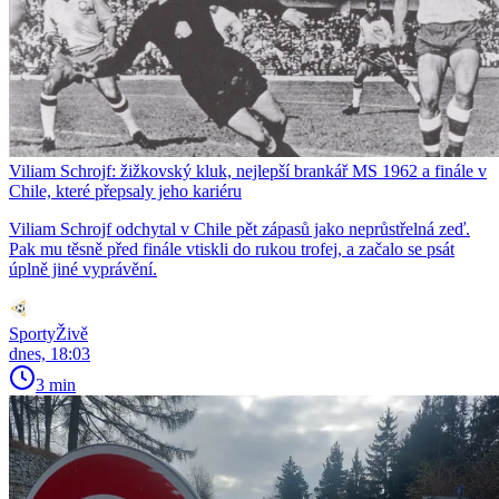
Viliam Schrojf: žižkovský kluk, nejlepší brankář MS 1962 a finále v
Chile, které přepsaly jeho kariéru
Viliam Schrojf odchytal v Chile pět zápasů jako neprůstřelná zeď.
Pak mu těsně před finále vtiskli do rukou trofej, a začalo se psát
úplně jiné vyprávění.
SportyŽivě
dnes, 18:03
3 min