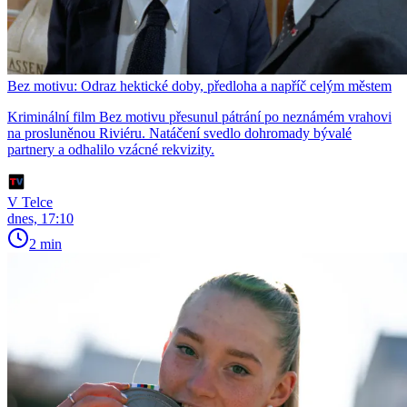
Bez motivu: Odraz hektické doby, předloha a napříč celým městem
Kriminální film Bez motivu přesunul pátrání po neznámém vrahovi
na prosluněnou Riviéru. Natáčení svedlo dohromady bývalé
partnery a odhalilo vzácné rekvizity.
V Telce
dnes, 17:10
2 min