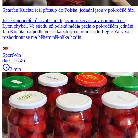
Sparťan Kuchta řeší přestup do Polska, jednání jsou v pokročilé fázi
Ještě v pondělí trénoval s třetiligovou rezervou a v nominaci na
Lyon chyběl. Ve středu už polská média psala o pokročilém jednání.
Jan Kuchta má podle několika zdrojů namířeno do Legie Varšava a
rozhodnout se má během několika hodin.
SportWin
dnes, 16:46
2 min