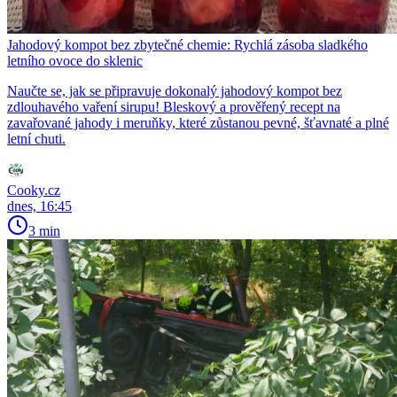
Jahodový kompot bez zbytečné chemie: Rychlá zásoba sladkého
letního ovoce do sklenic
Naučte se, jak se připravuje dokonalý jahodový kompot bez
zdlouhavého vaření sirupu! Bleskový a prověřený recept na
zavařované jahody i meruňky, které zůstanou pevné, šťavnaté a plné
letní chuti.
Cooky.cz
dnes, 16:45
3 min