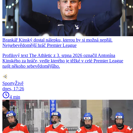
Brankář Kinský dostal nálepku, kterou by si možná nepřál.
Nejsebevědomější hráč Premier League
Profilový text The Athletic z 3. srpna 2026 označil Antonína
Kinského za hráče, vedle kterého je těžké v celé Premier League
najít někoho sebevědomějšího.
SportyŽivě
dnes, 17:26
4 min