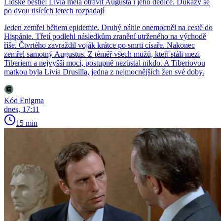
Lidské bestie: Livia měla otrávit Augusta i jeho dědice. Důkazy se
po dvou tisících letech rozpadají
Jeden zemřel během epidemie. Druhý náhle onemocněl na cestě do
Hispánie. Třetí podlehl následkům zranění utrženého na východě
říše. Čtvrtého zavraždil voják krátce po smrti císaře. Nakonec
zemřel samotný Augustus. Z téměř všech mužů, kteří stáli mezi
Tiberiem a nejvyšší mocí, postupně nezůstal nikdo. A Tiberiovou
matkou byla Livia Drusilla, jedna z nejmocnějších žen své doby.
Kód Enigma
dnes, 17:11
15 min