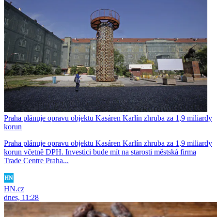
Praha plánuje opravu objektu Kasáren Karlín zhruba za 1,9 miliardy
korun
Praha plánuje opravu objektu Kasáren Karlín zhruba za 1,9 miliardy
korun včetně DPH. Investici bude mít na starosti městská firma
Trade Centre Praha...
HN.cz
dnes, 11:28