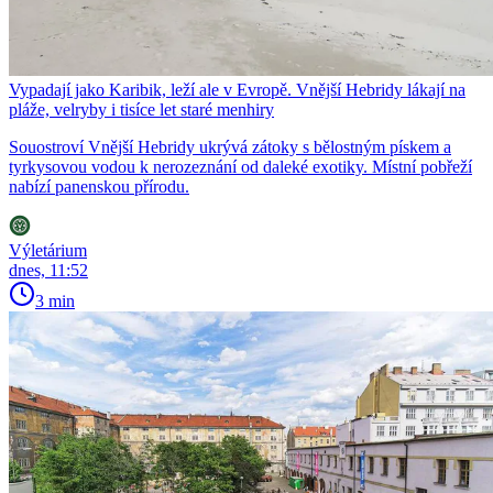
Vypadají jako Karibik, leží ale v Evropě. Vnější Hebridy lákají na
pláže, velryby i tisíce let staré menhiry
Souostroví Vnější Hebridy ukrývá zátoky s bělostným pískem a
tyrkysovou vodou k nerozeznání od daleké exotiky. Místní pobřeží
nabízí panenskou přírodu.
Výletárium
dnes, 11:52
3 min