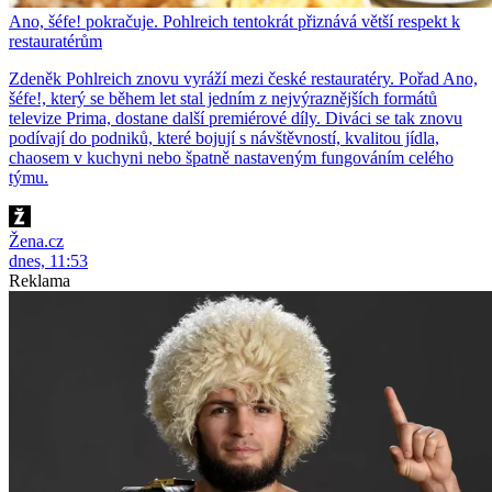
Ano, šéfe! pokračuje. Pohlreich tentokrát přiznává větší respekt k
restauratérům
Zdeněk Pohlreich znovu vyráží mezi české restauratéry. Pořad Ano,
šéfe!, který se během let stal jedním z nejvýraznějších formátů
televize Prima, dostane další premiérové díly. Diváci se tak znovu
podívají do podniků, které bojují s návštěvností, kvalitou jídla,
chaosem v kuchyni nebo špatně nastaveným fungováním celého
týmu.
Žena.cz
dnes, 11:53
Reklama