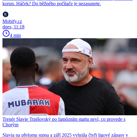
korun. Háček? Do běžného počítače je nezasunete.
Mobify.cz
dnes, 11:18
4 min
Trenér Slavie Trpišovský po famózním startu neví, co provede s
Chorým
Slavia na přelomu srpna a září 2025 vyhrála čtyři ligové zápasy v