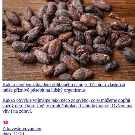
Kakao není jen základem oblíbeného nápoje. Těchto 5 vlastností
může příznivě působit na lidský organismus
Kakao obvykle vnímáme jako něco zdravého, co si můžeme dopřát
každý den. Dá se z něj vyrobit čokoláda i lahodný nápoj. Ovšem má
vliv i na zdraví.
Zdravestravovani.eu
dnes, 11:24