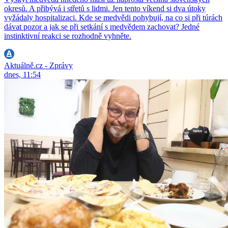
okresů. A přibývá i střetů s lidmi. Jen tento víkend si dva útoky
vyžádaly hospitalizaci. Kde se medvědi pohybují, na co si při túrách
dávat pozor a jak se při setkání s medvědem zachovat? Jedné
instinktivní reakci se rozhodně vyhněte.
Aktuálně.cz - Zprávy
dnes, 11:54