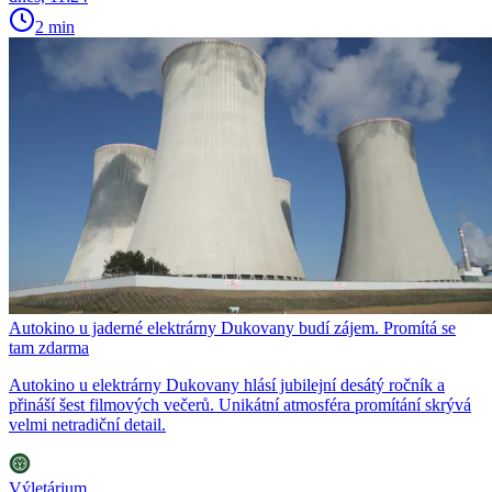
2 min
Autokino u jaderné elektrárny Dukovany budí zájem. Promítá se
tam zdarma
Autokino u elektrárny Dukovany hlásí jubilejní desátý ročník a
přináší šest filmových večerů. Unikátní atmosféra promítání skrývá
velmi netradiční detail.
Výletárium