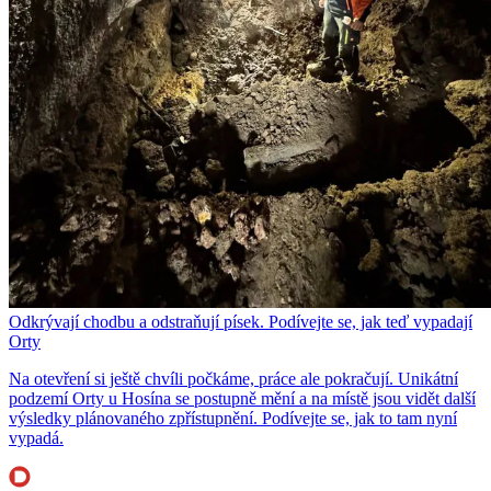
Odkrývají chodbu a odstraňují písek. Podívejte se, jak teď vypadají
Orty
Na otevření si ještě chvíli počkáme, práce ale pokračují. Unikátní
podzemí Orty u Hosína se postupně mění a na místě jsou vidět další
výsledky plánovaného zpřístupnění. Podívejte se, jak to tam nyní
vypadá.