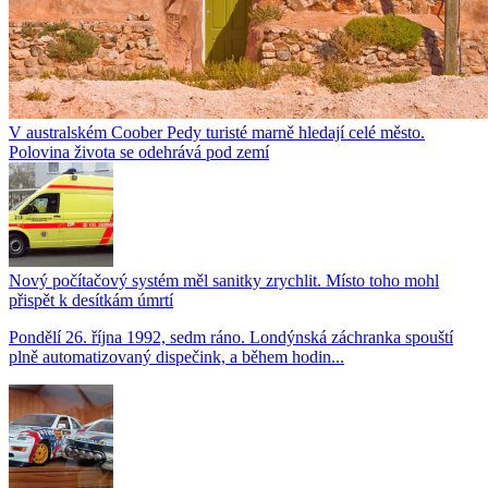
V australském Coober Pedy turisté marně hledají celé město.
Polovina života se odehrává pod zemí
Nový počítačový systém měl sanitky zrychlit. Místo toho mohl
přispět k desítkám úmrtí
Pondělí 26. října 1992, sedm ráno. Londýnská záchranka spouští
plně automatizovaný dispečink, a během hodin...