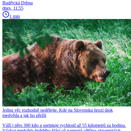
Budějcká Drbna
dnes, 11:55
1 min
Jednu věc rozhodně nedělejte. Kde na Slovensku hrozí útok
medvěda a jak ho přežít
Váží i přes 300 kilo a sprintuje rychlostí až 55 kilometrů za hodinu.
Výskyt medvěda hnědého hlásí už naprostá většina slovenských