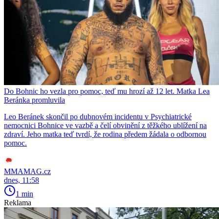
Do Bohnic ho vezla pro pomoc, teď mu hrozí až 12 let. Matka Lea
Beránka promluvila
Leo Beránek skončil po dubnovém incidentu v Psychiatrické
nemocnici Bohnice ve vazbě a čelí obvinění z těžkého ublížení na
zdraví. Jeho matka teď tvrdí, že rodina předem žádala o odbornou
pomoc.
MMAMAG.cz
dnes, 11:58
1 min
Reklama