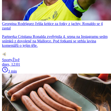
Georgina Rodríguez čelila kritice za fotky z jachty. Ronaldo se jí
zastal
Partnerka Cristiana Ronalda zveřejnila 4. srpna na Instagramu sedm
snímků z dovolené na Mallorce. Pod fotkami se strhla lavina
komentářů o jejím těle.
SportyŽivě
dnes, 12:01
3 min