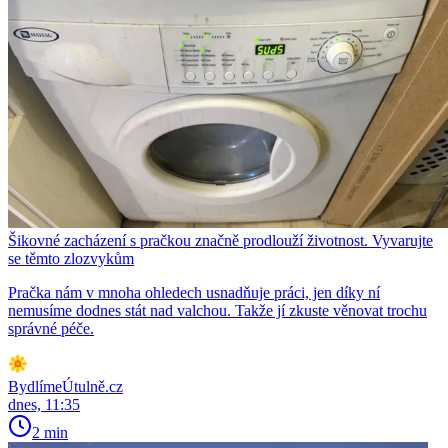
Šikovné zacházení s pračkou značně prodlouží životnost. Vyvarujte
se těmto zlozvykům
Pračka nám v mnoha ohledech usnadňuje práci, jen díky ní
nemusíme dodnes stát nad valchou. Takže jí zkuste věnovat trochu
správné péče.
BydlímeÚtulně.cz
dnes, 11:35
2 min