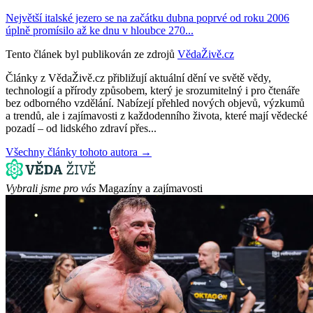
Největší italské jezero se na začátku dubna poprvé od roku 2006
úplně promísilo až ke dnu v hloubce 270...
Tento článek byl publikován ze zdrojů
VědaŽivě.cz
Články z VědaŽivě.cz přibližují aktuální dění ve světě vědy,
technologií a přírody způsobem, který je srozumitelný i pro čtenáře
bez odborného vzdělání. Nabízejí přehled nových objevů, výzkumů
a trendů, ale i zajímavosti z každodenního života, které mají vědecké
pozadí – od lidského zdraví přes...
Všechny články tohoto autora →
Vybrali jsme pro vás
Magazíny a zajímavosti