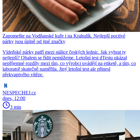
Zapomeňte na Vodňanské kuře i na Krahulík. Nejlepší poctivé
párky jsou úplně od jiné značky
Vídeňské párky patří mezi stálice českých lednic. Jak vybrat ty
nejlepší? Obalem se řídit nemůžeme. Letošní test dTestu ukázal
nepříjemné rozdíly mezi tím, co výrobci uvádějí na etiketě, a tím, co
laboratoř skutečně naměřila. Jiný letošní test ale přinesl
překvapivého vítěze.
NESPECHEJ.cz
dnes, 12:00
3 min