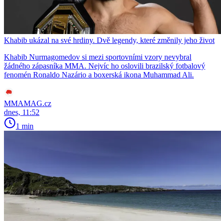
Khabib ukázal na své hrdiny. Dvě legendy, které změnily jeho život
Khabib Nurmagomedov si mezi sportovními vzory nevybral
žádného zápasníka MMA. Nejvíc ho oslovili brazilský fotbalový
fenomén Ronaldo Nazário a boxerská ikona Muhammad Ali.
MMAMAG.cz
dnes, 11:52
1 min