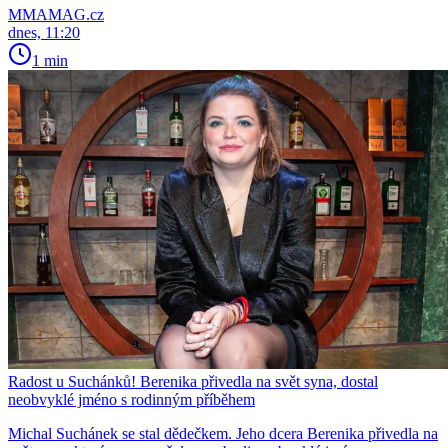
MMAMAG.cz
dnes, 11:20
1 min
Radost u Suchánků! Berenika přivedla na svět syna, dostal
neobvyklé jméno s rodinným příběhem
Michal Suchánek se stal dědečkem. Jeho dcera Berenika přivedla na