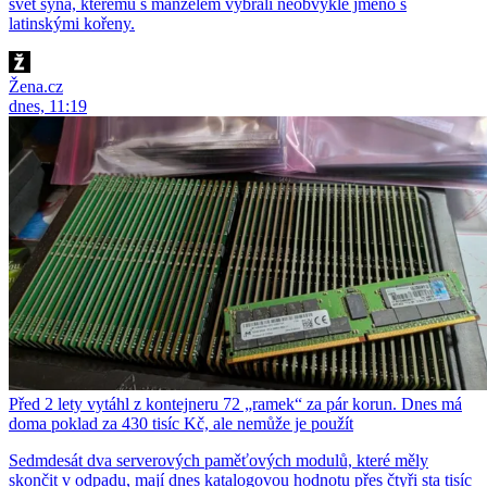
svět syna, kterému s manželem vybrali neobvyklé jméno s
latinskými kořeny.
Žena.cz
dnes, 11:19
Před 2 lety vytáhl z kontejneru 72 „ramek“ za pár korun. Dnes má
doma poklad za 430 tisíc Kč, ale nemůže je použít
Sedmdesát dva serverových paměťových modulů, které měly
skončit v odpadu, mají dnes katalogovou hodnotu přes čtyři sta tisíc