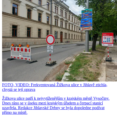
FOTO, VIDEO: Frekventovaná Žižkova ulice v Jihlavě ztichla,
chystá se její oprava
Žižkova ulice patří k nejvytíženějším v krajském městě Vysočiny.
Dnes ráno se v úseku mezi krajským úřadem a čerpací stanicí
uzavřela. Redakce Jihlavské Drbny se byla dopoledne podívat
přímo na místě.