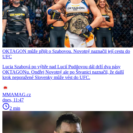
OKTAGON může přijít o Szabovou. Novotný naznačil její cestu do
UFC
Lucia Szabová po výhře nad Lucií Pudilovou dál drží dva pásy
OKTAGONu. Ondřej Novotný ale po Štvanici naznačil, že další
krok neporažené Slovenky může vést do UFC.
MMAMAG.cz
dnes, 11:47
2 min