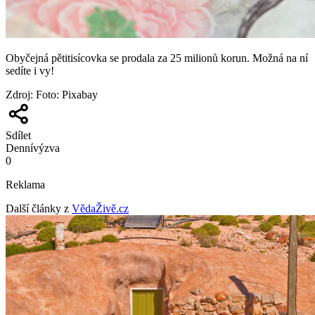
Obyčejná pětitisícovka se prodala za 25 milionů korun. Možná na ní
sedíte i vy!
Zdroj
:
Foto: Pixabay
Sdílet
Denní
výzva
0
Reklama
Další články z
VědaŽivě.cz