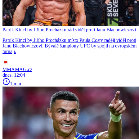
Patrik Kincl by Jiřího Procházku rád viděl proti Janu Błachowiczovi
Patrik Kincl by Jiřího Procházku místo Paula Costy raději viděl proti
Janu Błachowiczovi. Bývalé šampiony UFC by spojil na evropském
turnaji.
MMAMAG.cz
dnes, 12:04
1 min