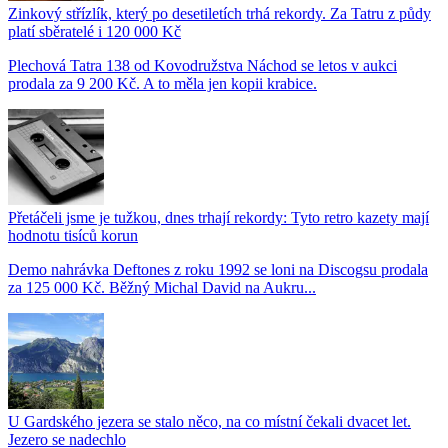
Zinkový střízlík, který po desetiletích trhá rekordy. Za Tatru z půdy
platí sběratelé i 120 000 Kč
Plechová Tatra 138 od Kovodružstva Náchod se letos v aukci
prodala za 9 200 Kč. A to měla jen kopii krabice.
Přetáčeli jsme je tužkou, dnes trhají rekordy: Tyto retro kazety mají
hodnotu tisíců korun
Demo nahrávka Deftones z roku 1992 se loni na Discogsu prodala
za 125 000 Kč. Běžný Michal David na Aukru...
U Gardského jezera se stalo něco, na co místní čekali dvacet let.
Jezero se nadechlo