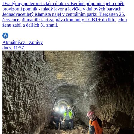
Dva týdny po teroristickém útoku v Berlíně připomíná jeho oběti
provizorní pomník - mladý javor a lavička v duhových barvách.
Jednadvacetiletý islamista najel v centrálním parku Tiergarten 25.
července při manifestaci za práva komunity LGBT+ do lidí, jednu
ženu zabil a dalších 31 zranil.
Aktuálně.cz - Zprávy
dnes, 11:57