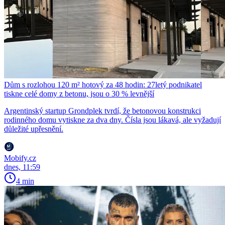
Dům s rozlohou 120 m² hotový za 48 hodin: 27letý podnikatel
tiskne celé domy z betonu, jsou o 30 % levnější
Argentinský startup Grondplek tvrdí, že betonovou konstrukci
rodinného domu vytiskne za dva dny. Čísla jsou lákavá, ale vyžadují
důležité upřesnění.
Mobify.cz
dnes, 11:59
4 min