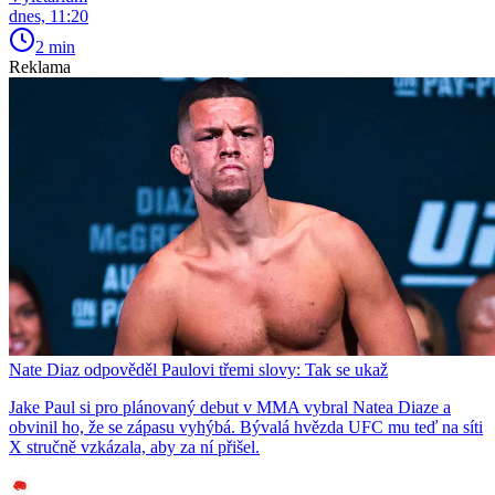
dnes, 11:20
2 min
Reklama
Nate Diaz odpověděl Paulovi třemi slovy: Tak se ukaž
Jake Paul si pro plánovaný debut v MMA vybral Natea Diaze a
obvinil ho, že se zápasu vyhýbá. Bývalá hvězda UFC mu teď na síti
X stručně vzkázala, aby za ní přišel.