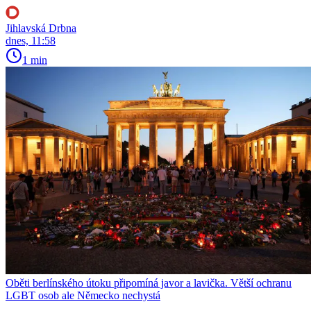
Jihlavská Drbna
dnes, 11:58
1 min
Oběti berlínského útoku připomíná javor a lavička. Větší ochranu
LGBT osob ale Německo nechystá