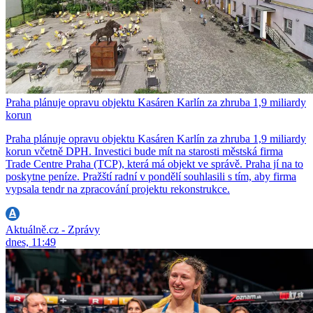
Praha plánuje opravu objektu Kasáren Karlín za zhruba 1,9 miliardy
korun
Praha plánuje opravu objektu Kasáren Karlín za zhruba 1,9 miliardy
korun včetně DPH. Investici bude mít na starosti městská firma
Trade Centre Praha (TCP), která má objekt ve správě. Praha jí na to
poskytne peníze. Pražští radní v pondělí souhlasili s tím, aby firma
vypsala tendr na zpracování projektu rekonstrukce.
Aktuálně.cz - Zprávy
dnes, 11:49