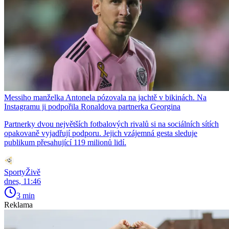
Messiho manželka Antonela pózovala na jachtě v bikinách. Na
Instagramu ji podpořila Ronaldova partnerka Georgina
Partnerky dvou největších fotbalových rivalů si na sociálních sítích
opakovaně vyjadřují podporu. Jejich vzájemná gesta sleduje
publikum přesahující 119 milionů lidí.
SportyŽivě
dnes, 11:46
3 min
Reklama