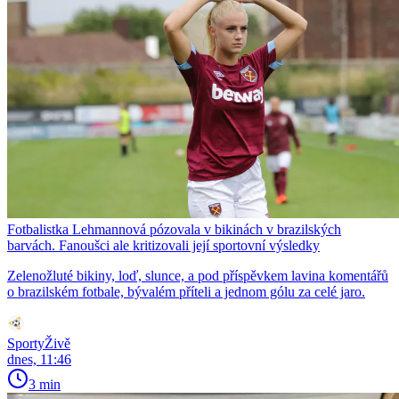
Fotbalistka Lehmannová pózovala v bikinách v brazilských
barvách. Fanoušci ale kritizovali její sportovní výsledky
Zelenožluté bikiny, loď, slunce, a pod příspěvkem lavina komentářů
o brazilském fotbale, bývalém příteli a jednom gólu za celé jaro.
SportyŽivě
dnes, 11:46
3 min