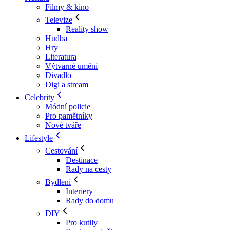
Filmy & kino
Televize
Reality show
Hudba
Hry
Literatura
Výtvarné umění
Divadlo
Digi a stream
Celebrity
Módní policie
Pro pamětníky
Nové tváře
Lifestyle
Cestování
Destinace
Rady na cesty
Bydlení
Interiery
Rady do domu
DIY
Pro kutily