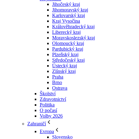
Jihočeský kraj
Jihomoravský kraj
Karlovarský kraj
Kraj Vysočina
Králověhradecký kraj
Liberecký kraj
Moravskoslezský kraj
Olomoucký kraj
Pardubický kraj
Plzeňský kraj
Středočeský kraj
Ústecký kraj
Zlínský kraj
Praha
Brno
Ostrava
Školství
Zdravotnictví
Politika
O počasí
Volby 2026
Zahraničí
Evropa
Slovensko