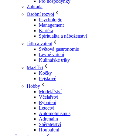
Pro hospodyňky
Zahrada
Osobní rozvoj
Psychologie
Management
Kariéra
Spiritualita a náboženství
Jídlo a vaření
Světová gastronomie
Levné vaření
Kulinářské triky
Mazlíčci
Kočky
Pejskové
Hobby
Modelářství
Včelařství
Rybaření
Letectví
Automobilismus
Adrenalin
Sběratelství
Houbaření