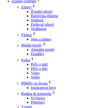
Ženské centrum
Zdraví
Ženské zdraví
Babiččina lékárna
Hubnutí
Duševní zdraví
Wellbeing
Fitness
Jóga a pilates
Módní trendy
Aktuální trendy
Doplňky
Krása
Péče o pleť
Péče o tělo
Vlasy
Nehty
Příběhy ze života
Inspirativní ženy
Rodina & komunita
Výchova
Přátelství
Vztahy