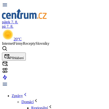
pátek 7. 8.
pá 7. 8.
20°C
Internet
Firmy
Recepty
Slovníky
Přihlášení
Zprávy
Domácí
Regionální