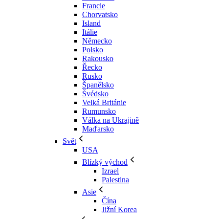
Francie
Chorvatsko
Island
Itálie
Německo
Polsko
Rakousko
Řecko
Rusko
Španělsko
Švédsko
Velká Británie
Rumunsko
Válka na Ukrajině
Maďarsko
Svět
USA
Blízký východ
Izrael
Palestina
Asie
Čína
Jižní Korea