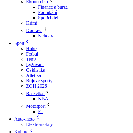
Ekonomika
Finance a burza
Podnikání
Spotřebitel
Krimi
Doprava
Nehody
Sport
Hokej
Fotbal
Tenis
Lyžování
Cyklistika
Atletika
Bojové sporty
ZOH 2026
Basketbal
NBA
Motosport
F1
Auto-moto
Elektromobily
Kultura