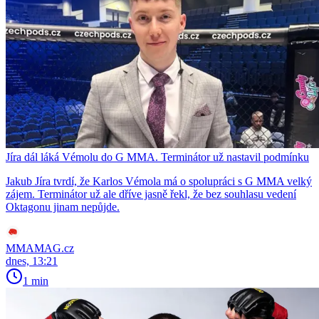
Jíra dál láká Vémolu do G MMA. Terminátor už nastavil podmínku
Jakub Jíra tvrdí, že Karlos Vémola má o spolupráci s G MMA velký
zájem. Terminátor už ale dříve jasně řekl, že bez souhlasu vedení
Oktagonu jinam nepůjde.
MMAMAG.cz
dnes, 13:21
1 min