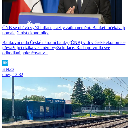
ČNB se obává vyšší inflace, sazby zatím nemění. Bankéři očekávají
pomalejší růst ekonomiky
Bankovní rada České národní banky (ČNB) vidí v české ekonomice
převažující rizika ve směru vyšší inflace. Rada potvrdila své
odhodlání pokračovat v...
HN.cz
dnes, 13:32