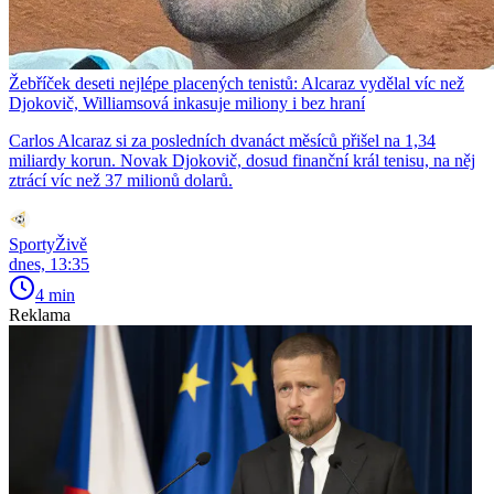
Žebříček deseti nejlépe placených tenistů: Alcaraz vydělal víc než
Djokovič, Williamsová inkasuje miliony i bez hraní
Carlos Alcaraz si za posledních dvanáct měsíců přišel na 1,34
miliardy korun. Novak Djokovič, dosud finanční král tenisu, na něj
ztrácí víc než 37 milionů dolarů.
SportyŽivě
dnes, 13:35
4 min
Reklama