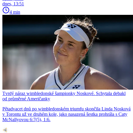
dnes, 13:51
4 min
Tvrdý náraz wimbledonské šampionky Noskové. Schytala debakl
od průměrné Američanky
Pětadvacet dnů po wimbledonském triumfu skončila Linda Nosková
v Torontu už ve druhém kole, jako nasazená šestka prohrála s Caty
McNallyovou 6:7(5), 1:6.