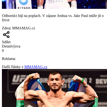
Odborníci bijí na poplach. V zápase Joshua vs. Jake Paul může jít o
život
Zdroj
:
MMAMAG.cz
Sdílet
Denní
výzva
0
Reklama
Další články z
MMAMAG.cz