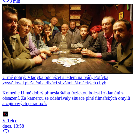
3 min
U mě dobrý: Vladyka odcházel s ledem na tváři, Polívka
vysvětloval plešatění a diváci si všimli školáckých chyb
Komedie U mě dobrý přinesla štábu fyzickou bolest i zklamání z
obsazení. Za kamerou se odehrávaly situace plné filmařských omylů
a zajímavých paradoxů.
V Telce
dnes, 13:58