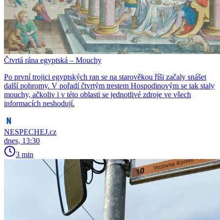
Čtvrtá rána egyptská – Mouchy
Po první trojici egyptských ran se na starověkou říši začaly snášet
další pohromy. V pořadí čtvrtým trestem Hospodinovým se tak staly
mouchy, ačkoliv i v této oblasti se jednotlivé zdroje ve všech
informacích neshodují.
NESPECHEJ.cz
dnes, 13:30
3 min