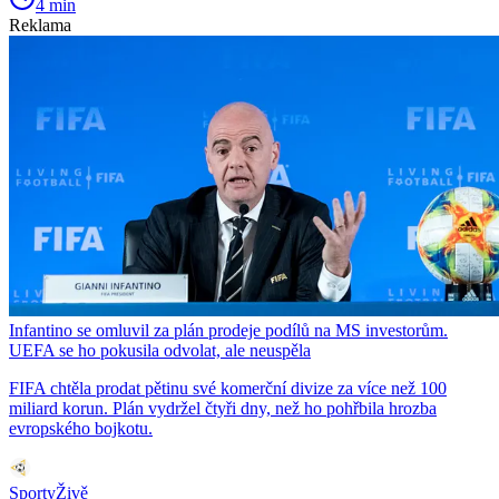
4 min
Reklama
Infantino se omluvil za plán prodeje podílů na MS investorům.
UEFA se ho pokusila odvolat, ale neuspěla
FIFA chtěla prodat pětinu své komerční divize za více než 100
miliard korun. Plán vydržel čtyři dny, než ho pohřbila hrozba
evropského bojkotu.
SportyŽivě