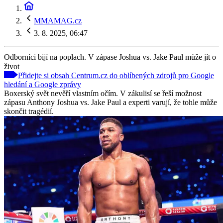
MMAMAG.cz
3. 8. 2025, 06:47
Odborníci bijí na poplach. V zápase Joshua vs. Jake Paul může jít o
život
Přidejte si obsah Centrum.cz do oblíbených zdrojů pro Google
hledání a Google zprávy
Boxerský svět nevěří vlastním očím. V zákulisí se řeší možnost
zápasu Anthony Joshua vs. Jake Paul a experti varují, že tohle může
skončit tragédií.