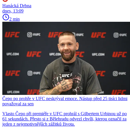
Hanácká Drbna
dnes, 13:09
2 min
Čepo po prohře v UFC neskrýval emoce. Nástup před 25 tisíci lidmi
považoval za sen
Vlasto Čepo při premiéře v UFC prohrál s Gilbertem Urbinou už po
61 sekundách. Přesto si z Bělehradu odvezl chvíli, kterou označil za
jeden z nejemotivnějších zážitků života.