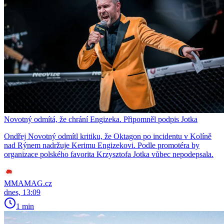
Novotný odmítá, že chrání Engizeka. Připomněl podpis Jotka
Ondřej Novotný odmítl kritiku, že Oktagon po incidentu v Kolíně
nad Rýnem nadržuje Kerimu Engizekovi. Podle promotéra by
organizace polského favorita Krzysztofa Jotka vůbec nepodepsala.
MMAMAG.cz
dnes, 13:09
1 min