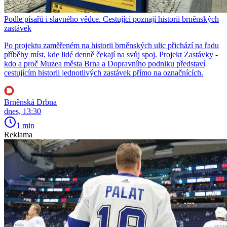
Podle písařů i slavného vědce. Cestující poznají historii brněnských
zastávek
Po projektu zaměřeném na historii brněnských ulic přichází na řadu
příběhy míst, kde lidé denně čekají na svůj spoj. Projekt Zastávky -
kdo a proč Muzea města Brna a Dopravního podniku představí
cestujícím historii jednotlivých zastávek přímo na označnících.
Brněnská Drbna
dnes, 13:30
1 min
Reklama