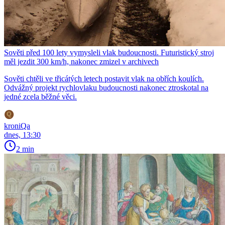
Sověti před 100 lety vymysleli vlak budoucnosti. Futuristický stroj
měl jezdit 300 km/h, nakonec zmizel v archivech
Sověti chtěli ve třicátých letech postavit vlak na obřích koulích.
Odvážný projekt rychlovlaku budoucnosti nakonec ztroskotal na
jedné zcela běžné věci.
kroniQa
dnes, 13:30
2 min