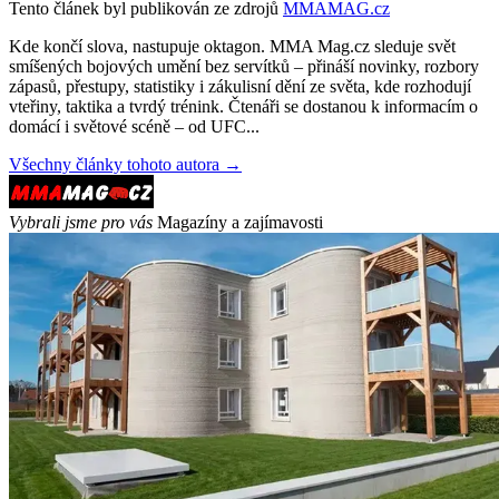
Tento článek byl publikován ze zdrojů
MMAMAG.cz
Kde končí slova, nastupuje oktagon. MMA Mag.cz sleduje svět
smíšených bojových umění bez servítků – přináší novinky, rozbory
zápasů, přestupy, statistiky i zákulisní dění ze světa, kde rozhodují
vteřiny, taktika a tvrdý trénink. Čtenáři se dostanou k informacím o
domácí i světové scéně – od UFC...
Všechny články tohoto autora →
Vybrali jsme pro vás
Magazíny a zajímavosti