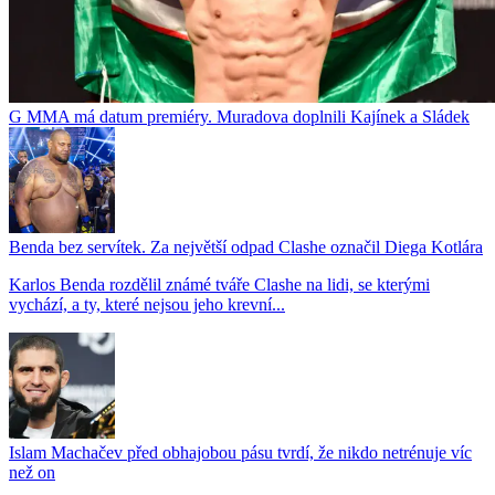
G MMA má datum premiéry. Muradova doplnili Kajínek a Sládek
Benda bez servítek. Za největší odpad Clashe označil Diega Kotlára
Karlos Benda rozdělil známé tváře Clashe na lidi, se kterými
vychází, a ty, které nejsou jeho krevní...
Islam Machačev před obhajobou pásu tvrdí, že nikdo netrénuje víc
než on