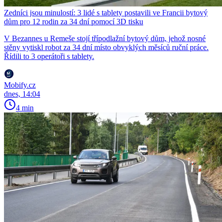
Zedníci jsou minulostí: 3 lidé s tablety postavili ve Francii bytový
dům pro 12 rodin za 34 dní pomocí 3D tisku
V Bezannes u Remeše stojí třípodlažní bytový dům, jehož nosné
stěny vytiskl robot za 34 dní místo obvyklých měsíců ruční práce.
Řídili to 3 operátoři s tablety.
Mobify.cz
dnes, 14:04
4 min