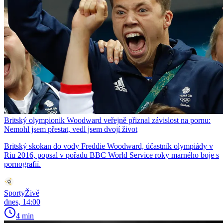
Britský olympionik Woodward veřejně přiznal závislost na pornu:
Nemohl jsem přestat, vedl jsem dvojí život
Britský skokan do vody Freddie Woodward, účastník olympiády v
Riu 2016, popsal v pořadu BBC World Service roky marného boje s
pornografií.
SportyŽivě
dnes, 14:00
4 min