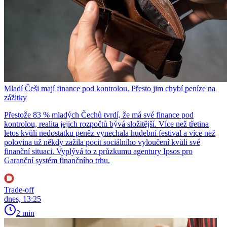
Mladí Češi mají finance pod kontrolou. Přesto jim chybí peníze na
zážitky
Přestože 83 % mladých Čechů tvrdí, že má své finance pod
kontrolou, realita jejich rozpočtů bývá složitější. Více než třetina
letos kvůli nedostatku peněz vynechala hudební festival a více než
polovina už někdy zažila pocit sociálního vyloučení kvůli své
finanční situaci. Vyplývá to z průzkumu agentury Ipsos pro
Garanční systém finančního trhu.
Trade-off
dnes, 13:25
2 min