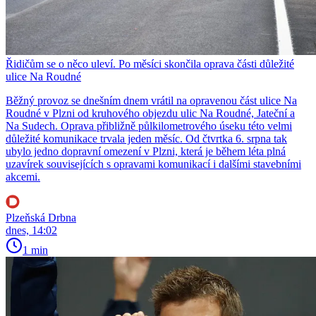
Řidičům se o něco uleví. Po měsíci skončila oprava části důležité
ulice Na Roudné
Běžný provoz se dnešním dnem vrátil na opravenou část ulice Na
Roudné v Plzni od kruhového objezdu ulic Na Roudné, Jateční a
Na Sudech. Oprava přibližně půlkilometrového úseku této velmi
důležité komunikace trvala jeden měsíc. Od čtvrtka 6. srpna tak
ubylo jedno dopravní omezení v Plzni, která je během léta plná
uzavírek souvisejících s opravami komunikací i dalšími stavebními
akcemi.
Plzeňská Drbna
dnes, 14:02
1 min