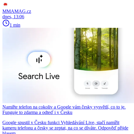
MMAMAG.cz
dnes, 13:06
1 min
Namiřte telefon na cokoliv a Google vám česky vysvětlí, co to je.
Funguje to zdarma a odteď i v Česku
Google spustil v Česku funkci Vyhledávání Live, stačí namířit
kameru telefonu a česky se zeptat, na co se díváte. Odpověď přijde
hlasem.