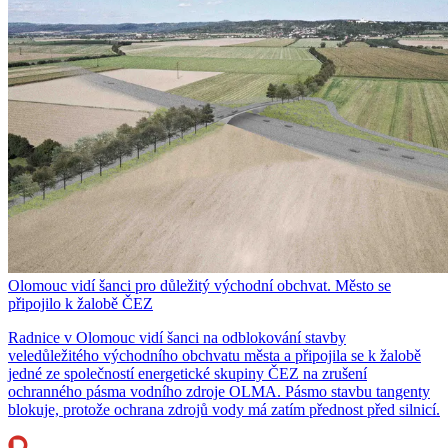
Olomouc vidí šanci pro důležitý východní obchvat. Město se
připojilo k žalobě ČEZ
Radnice v Olomouc vidí šanci na odblokování stavby
veledůležitého východního obchvatu města a připojila se k žalobě
jedné ze společností energetické skupiny ČEZ na zrušení
ochranného pásma vodního zdroje OLMA. Pásmo stavbu tangenty
blokuje, protože ochrana zdrojů vody má zatím přednost před silnicí.