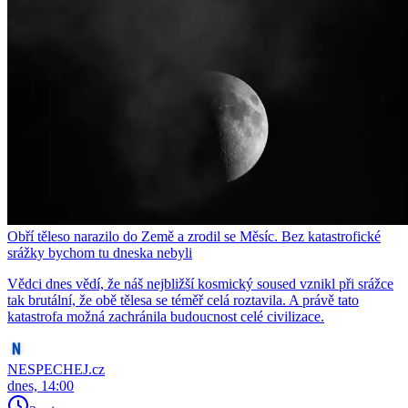
Obří těleso narazilo do Země a zrodil se Měsíc. Bez katastrofické
srážky bychom tu dneska nebyli
Vědci dnes vědí, že náš nejbližší kosmický soused vznikl při srážce
tak brutální, že obě tělesa se téměř celá roztavila. A právě tato
katastrofa možná zachránila budoucnost celé civilizace.
NESPECHEJ.cz
dnes, 14:00