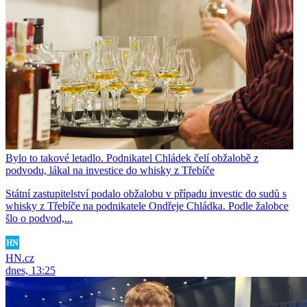
Bylo to takové letadlo. Podnikatel Chládek čelí obžalobě z
podvodu, lákal na investice do whisky z Třebíče
Státní zastupitelství podalo obžalobu v případu investic do sudů s
whisky z Třebíče na podnikatele Ondřeje Chládka. Podle žalobce
šlo o podvod,...
HN.cz
dnes, 13:25