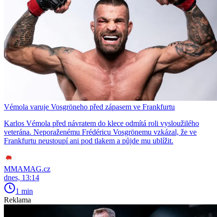
Vémola varuje Vosgröneho před zápasem ve Frankfurtu
Karlos Vémola před návratem do klece odmítá roli vysloužilého
veterána. Neporaženému Frédéricu Vosgrönemu vzkázal, že ve
Frankfurtu neustoupí ani pod tlakem a půjde mu ublížit.
MMAMAG.cz
dnes, 13:14
1 min
Reklama