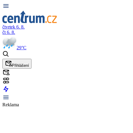
čtvrtek 6. 8.
čt 6. 8.
29°C
Přihlášení
Reklama