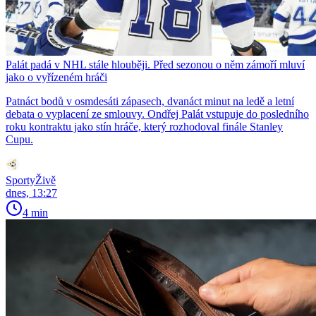
Palát padá v NHL stále hlouběji. Před sezonou o něm zámoří mluví
jako o vyřízeném hráči
Patnáct bodů v osmdesáti zápasech, dvanáct minut na ledě a letní
debata o vyplacení ze smlouvy. Ondřej Palát vstupuje do posledního
roku kontraktu jako stín hráče, který rozhodoval finále Stanley
Cupu.
SportyŽivě
dnes, 13:27
4 min