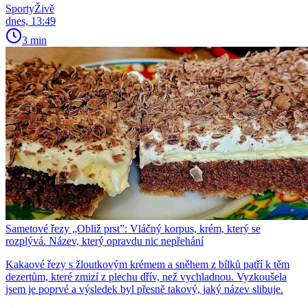
SportyŽivě
dnes, 13:49
3 min
Sametové řezy „Obliž prst”: Vláčný korpus, krém, který se
rozplývá. Název, který opravdu nic nepřehání
Kakaové řezy s žloutkovým krémem a sněhem z bílků patří k těm
dezertům, které zmizí z plechu dřív, než vychladnou. Vyzkoušela
jsem je poprvé a výsledek byl přesně takový, jaký název slibuje.