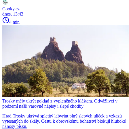
Cooky.cz
dnes, 13:43
4 min
Trosky měly ukrýt poklad z vypleněného kláštera. Odvážlivci v
podzemí našli varovné nápisy i slepé chodby
Hrad Trosky ukrývá spletitý labyrint plný slepých uliček a vzkazů
vytesaných do skály. Cestu k obrovskému bohatství blokují hluboké
nánosy písku.