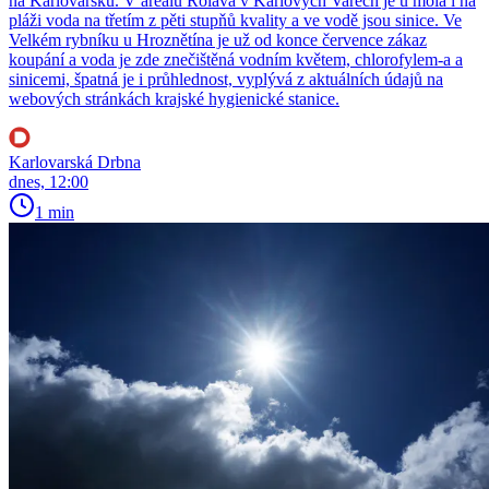
na Karlovarsku. V areálu Rolava v Karlových Varech je u mola i na
pláži voda na třetím z pěti stupňů kvality a ve vodě jsou sinice. Ve
Velkém rybníku u Hroznětína je už od konce července zákaz
koupání a voda je zde znečištěná vodním květem, chlorofylem-a a
sinicemi, špatná je i průhlednost, vyplývá z aktuálních údajů na
webových stránkách krajské hygienické stanice.
Karlovarská Drbna
dnes, 12:00
1 min