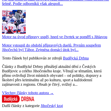
šelmě. Podle odborníků však alespoň...
Motor na úvod přípravy uspěl, hned ve čtvrtek se poměří s Jihlavou
Motor vstoupil do období přípravných duelů. Prvním soupeřem
Jihočechů byl Tábor. Zejména domácí útok byl...
Tento článek byl publikován ze zdrojů
Budějcká Drbna
Články z Budějcké Drbny přinášejí aktuální dění z Českých
Budějovic a celého Jihočeského kraje. Věnují se tématům, která
přímo ovlivňují život místních obyvatel – od politiky, dopravy a
školství přes kriminalitu až po kulturu, sport a každodenní
zajímavosti z regionu. Obsah je čtivý, svižný a...
Všechny články tohoto autora →
Další články z kategorie
Jihočeský kraj