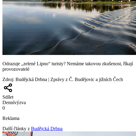
Odrazuje „zelené Lipno“ turisty? Nemáme takovou zkušenost, říkají
provozovatelé
Zdroj
:
Budějcká Drbna | Zprávy z Č. Budějovic a jižních Čech
Sdílet
Denní
výzva
0
Reklama
Další články z
Budějcká Drbna