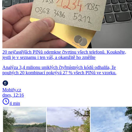
20 nejčastějších PINů odemkne čtvrtinu všech telefonů. Koukněte,
jestli je v seznamu i ten váš, a okamžitě ho změňte
Analýza 3,4 milionu uniklých čtyřmístných kódů odhalila, že
pouhých 20 kombinací pokrývá 27 % všech PINů ve vzorku.
Mobify.cz
dnes, 12:16
4 min