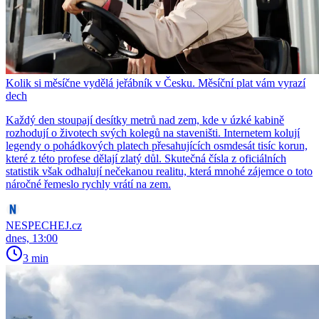
Kolik si měsíčne vydělá jeřábník v Česku. Měsíční plat vám vyrazí
dech
Každý den stoupají desítky metrů nad zem, kde v úzké kabině
rozhodují o životech svých kolegů na staveništi. Internetem kolují
legendy o pohádkových platech přesahujících osmdesát tisíc korun,
které z této profese dělají zlatý důl. Skutečná čísla z oficiálních
statistik však odhalují nečekanou realitu, která mnohé zájemce o toto
náročné řemeslo rychly vrátí na zem.
NESPECHEJ.cz
dnes, 13:00
3 min