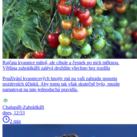
Rajčata kvasnice milují, ale cibule a česnek po nich měknou.
Většina zahrádkářů zalévá droždím všechno bez rozdílu
Používání kvasnicových hnojiv má na vaši zahradu spoustu
pozitivních účinků. Aby tomu tak však skutečně bylo, musíte
pamatovat na tato jednoduchá pravidla.
Chalupáři-Zahrádkáři
dnes, 12:53
2 min