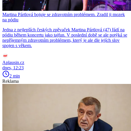
Martina Pártlová bojuje se zdravotním problémem. Zradil ji mozek
na pódiu
Jedna z nejlepších českých zpěvaček Martina Pártlová (47) řádí na
pódiu během koncertu jako tajfun. V poslední době se ale potýká se
nepříjemným zdravotním problémem, který je ale dle jejích slov
spojen s věkem.
Aplausin.cz
dnes, 12:23
2 min
Reklama