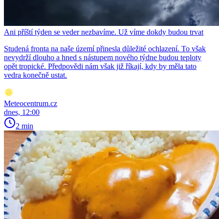
Ani příští týden se veder nezbavíme. Už víme dokdy budou trvat
Studená fronta na naše území přinesla důležité ochlazení. To však
nevydrží dlouho a hned s nástupem nového týdne budou teploty
opět tropické. Předpovědi nám však již říkají, kdy by měla tato
vedra konečně ustat.
Meteocentrum.cz
dnes, 12:00
2 min