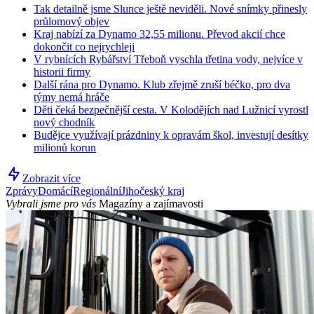
Tak detailně jsme Slunce ještě neviděli. Nové snímky přinesly
průlomový objev
Kraj nabízí za Dynamo 32,55 milionu. Převod akcií chce
dokončit co nejrychleji
V rybnících Rybářství Třeboň vyschla třetina vody, nejvíce v
historii firmy
Další rána pro Dynamo. Klub zřejmě zruší béčko, pro dva
týmy nemá hráče
Děti čeká bezpečnější cesta. V Kolodějích nad Lužnicí vyrostl
nový chodník
Budějce využívají prázdniny k opravám škol, investují desítky
milionů korun
Zobrazit více
Zprávy
Domácí
Regionální
Jihočeský kraj
Vybrali jsme pro vás
Magazíny a zajímavosti