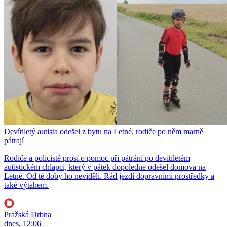
Devítiletý autista odešel z bytu na Letné, rodiče po něm marně
pátrají
Rodiče a policisté prosí o pomoc při pátrání po devítiletém
autistickém chlapci, který v pátek dopoledne odešel domova na
Letné. Od té doby ho neviděli. Rád jezdí dopravními prostředky a
také výtahem.
Pražská Drbna
dnes, 12:06