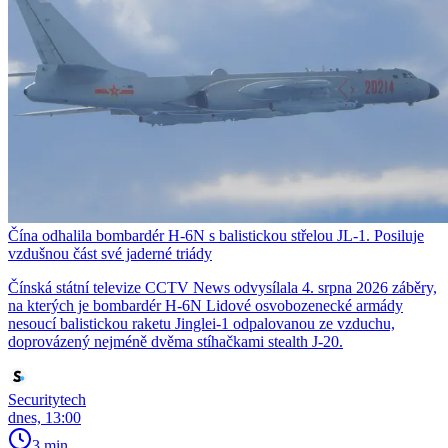
Čína odhalila bombardér H-6N s balistickou střelou JL-1. Posiluje
vzdušnou část své jaderné triády
Čínská státní televize CCTV News odvysílala 4. srpna 2026 záběry,
na kterých je bombardér H-6N Lidové osvobozenecké armády
nesoucí balistickou raketu Jinglei-1 odpalovanou ze vzduchu,
doprovázený nejméně dvěma stíhačkami stealth J-20.
Securitytech
dnes, 13:00
3 min