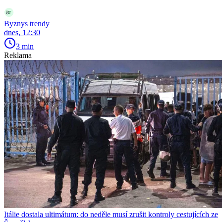
Byznys trendy
dnes, 12:30
3 min
Reklama
Itálie dostala ultimátum: do neděle musí zrušit kontroly cestujících ze