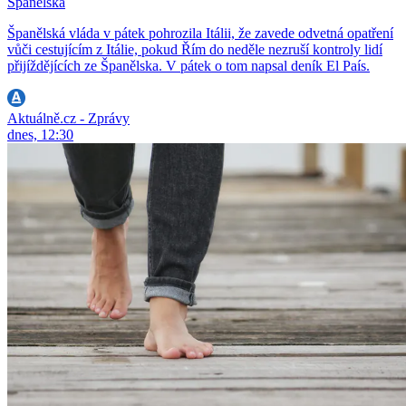
Španělska
Španělská vláda v pátek pohrozila Itálii, že zavede odvetná opatření
vůči cestujícím z Itálie, pokud Řím do neděle nezruší kontroly lidí
přijíždějících ze Španělska. V pátek o tom napsal deník El País.
Aktuálně.cz - Zprávy
dnes, 12:30