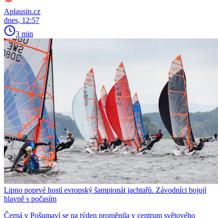
Aplausin.cz
dnes, 12:57
3 min
Lipno poprvé hostí evropský šampionát jachtařů. Závodníci bojují
hlavně s počasím
Černá v Pošumaví se na týden proměnila v centrum světového