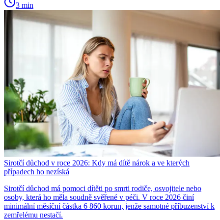
3 min
Sirotčí důchod v roce 2026: Kdy má dítě nárok a ve kterých
případech ho nezíská
Sirotčí důchod má pomoci dítěti po smrti rodiče, osvojitele nebo
osoby, která ho měla soudně svěřené v péči. V roce 2026 činí
minimální měsíční částka 6 860 korun, jenže samotné příbuzenství k
zemřelému nestačí.