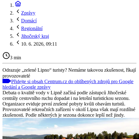
Zprávy
Domácí
Regionální
Jihočeský kraj
10. 6. 2026, 09:11
3 min
Odrazuje „zelené Lipno“ turisty? Nemáme takovou zkušenost, říkají
provozovatelé
Přidejte si obsah Centrum.cz do oblíbených zdrojů pro Google
hledání a Google zprávy
Debata o kvalitě vody v Lipně začíná podle zástupců Jihočeské
centrály cestovního ruchu dopadat i na letošní turistickou sezonu.
Organizace eviduje první zrušené pobyty kvůli obavám turistů.
Provozovatelé rekreačních zařízení v okolí Lipna však mají rozdílné
zkušenosti. Podle některých je sezona dokonce lepší než jindy.