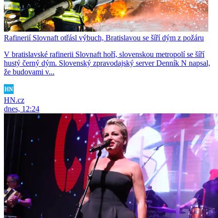
Rafinerií Slovnaft otřásl výbuch, Bratislavou se šíří dým z požáru
V bratislavské rafinerii Slovnaft hoří, slovenskou metropolí se šíří
hustý černý dým. Slovenský zpravodajský server Denník N napsal,
že budovami v...
HN.cz
dnes, 12:24