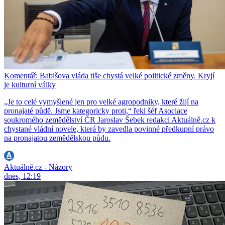
Komentář: Babišova vláda tiše chystá velké politické změny. Kryjí
je kulturní války
„Je to celé vymyšlené jen pro velké agropodniky, které žijí na
pronajaté půdě. Jsme kategoricky proti,“ řekl šéf Asociace
soukromého zemědělství ČR Jaroslav Šebek redakci Aktuálně.cz k
chystané vládní novele, která by zavedla povinné předkupní právo
na pronajatou zemědělskou půdu.
Aktuálně.cz - Názory
dnes, 12:19