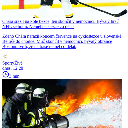
Chára srazil na kole běžce, ten skončil v nemocnici. Bývalý hráč
NHL se brání: Neměl na stezce co dělat
Zdeno Chára narazil koncem července na cyklostezce u slovenské
Beluše do chodce. Muž skončil v nemocnici, bývalý obránce
Bostonu tvrdí, že na trase neměl co dělat.
SportyŽivě
dnes, 12:28
3 min