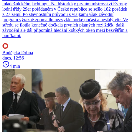
mládežnického jachtingu. Na historicky prvním mistrovství Evropy
lodní třídy 29er pořádaném v České republice se sešlo 182 posádek
z 27 zemí. Po slavnostním průvodu s vlajkami však závodní
program výrazně zpomalilo nezvykle horké počasí a nestálý vítr. Ve
středu se flotila konečně dočkala prvních platných rozjížděk, další
závodění ale dál připomíná hledání krátkých oken mezi bezvětřím a
bouřkami.
Budějcká Drbna
dnes, 12:56
4 min