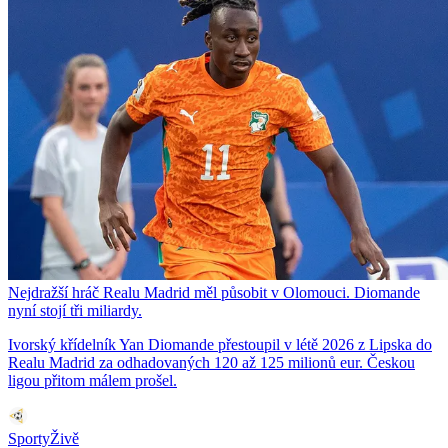
Nejdražší hráč Realu Madrid měl působit v Olomouci. Diomande
nyní stojí tři miliardy.
Ivorský křídelník Yan Diomande přestoupil v létě 2026 z Lipska do
Realu Madrid za odhadovaných 120 až 125 milionů eur. Českou
ligou přitom málem prošel.
SportyŽivě