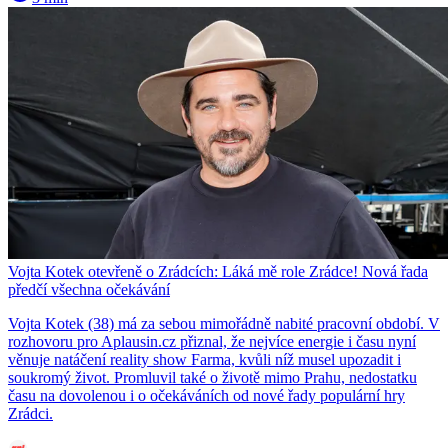
Vojta Kotek otevřeně o Zrádcích: Láká mě role Zrádce! Nová řada
předčí všechna očekávání
Vojta Kotek (38) má za sebou mimořádně nabité pracovní období. V
rozhovoru pro Aplausin.cz přiznal, že nejvíce energie i času nyní
věnuje natáčení reality show Farma, kvůli níž musel upozadit i
soukromý život. Promluvil také o životě mimo Prahu, nedostatku
času na dovolenou i o očekáváních od nové řady populární hry
Zrádci.