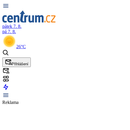
pátek 7. 8.
pá 7. 8.
26°C
Přihlášení
Reklama