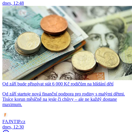
dnes, 12:48
Od září bude přispívat stát 6 000 Kč rodičům na hlídání dětí
Od září startuje nová finanční podpora pro rodiny s malými dětmi.
Tisíce korun měsíčně na jesle či chůvy – ale ne každý dostane
maximum.
FAJNTIP.cz
dnes, 12:30