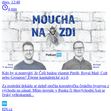
dnes, 12:48
4 min
Kdo by si pomyslel, že Češi budou vlastnit Pirelli, Royal Mail, Colt
nebo Groupon? Žijeme kapitalistické sci-fi
Za poslední dekádu se úplně otočila korouhvička českého byznysu z
východu na západ. Místo investic v Rusku či jihovýchodní Asii se
český velkokapitál...
HN.cz