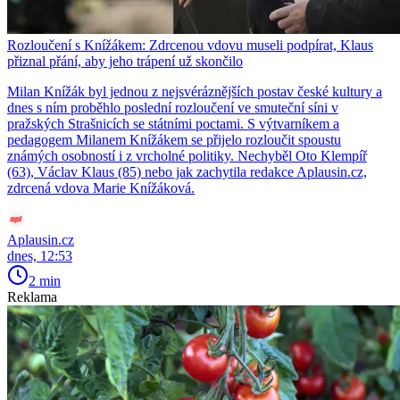
Rozloučení s Knížákem: Zdrcenou vdovu museli podpírat, Klaus
přiznal přání, aby jeho trápení už skončilo
Milan Knížák byl jednou z nejsvéráznějších postav české kultury a
dnes s ním proběhlo poslední rozloučení ve smuteční síni v
pražských Strašnicích se státními poctami. S výtvarníkem a
pedagogem Milanem Knížákem se přijelo rozloučit spoustu
známých osobností i z vrcholné politiky. Nechyběl Oto Klempíř
(63), Václav Klaus (85) nebo jak zachytila redakce Aplausin.cz,
zdrcená vdova Marie Knížáková.
Aplausin.cz
dnes, 12:53
2 min
Reklama