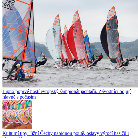
Lipno poprvé hostí evropský šampionát jachtařů. Závodníci bojují
hlavně s počasím
Kulturní tipy: Jižní Čechy nabídnou poutě, oslavy výročí hasičů i