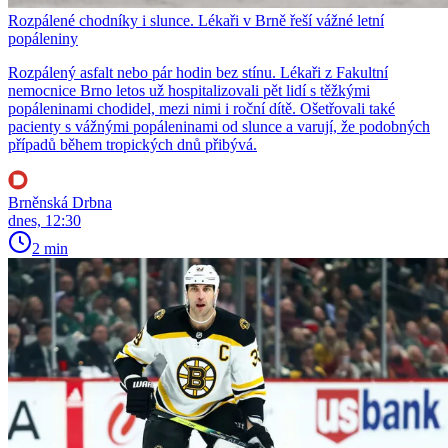
Rozpálené chodníky i slunce. Lékaři v Brně řeší vážné letní
popáleniny
Rozpálený asfalt nebo pár hodin bez stínu. Lékaři z Fakultní
nemocnice Brno letos už hospitalizovali pět lidí s těžkými
popáleninami chodidel, mezi nimi i roční dítě. Ošetřovali také
pacienty s vážnými popáleninami od slunce a varují, že podobných
případů během tropických dnů přibývá.
Brněnská Drbna
dnes, 12:30
2 min