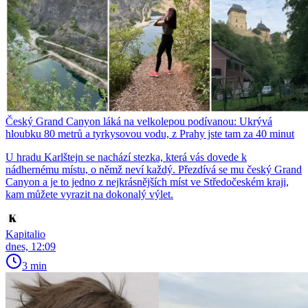
Český Grand Canyon láká na velkolepou podívanou: Ukrývá
hloubku 80 metrů a tyrkysovou vodu, z Prahy jste tam za 40 minut
U hradu Karlštejn se nachází stezka, která vás dovede k
nádhernému místu, o němž neví každý. Přezdívá se mu český Grand
Canyon a je to jedno z nejkrásnějších míst ve Středočeském kraji,
kam můžete vyrazit na dokonalý výlet.
Kapitalio
dnes, 12:09
3 min