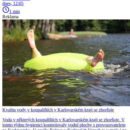
dnes, 12:05
1 min
Reklama
Kvalita vody v koupalištích v Karlovarském kraji se zhoršuje
Voda v některých koupalištích v Karlovarském kraji se zhoršuje. V
tomto týdnu hygienici kontrolovaly vodní plochy s provozovatelem