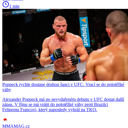
1 min
Poppeck rychle dostane druhou šanci v UFC. Vrací se do polotěžké
váhy
Alexander Poppeck má po nevydařeném debutu v UFC dostat další
zápas. V říjnu se má vrátit do polotěžké váhy proti Brazilci
Felipemu Francovi, který naposledy vyhrál na TKO.
MMAMAG.cz