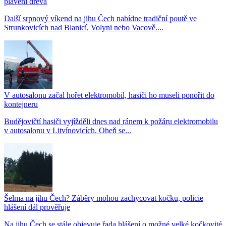
plavení dřeva
Další srpnový víkend na jihu Čech nabídne tradiční poutě ve
Strunkovicích nad Blanicí, Volyni nebo Vacově....
V autosalonu začal hořet elektromobil, hasiči ho museli ponořit do
kontejneru
Budějovičtí hasiči vyjížděli dnes nad ránem k požáru elektromobilu
v autosalonu v Litvínovicích. Oheň se...
Šelma na jihu Čech? Záběry mohou zachycovat kočku, policie
hlášení dál prověřuje
Na jihu Čech se stále objevuje řada hlášení o možné velké kočkovité