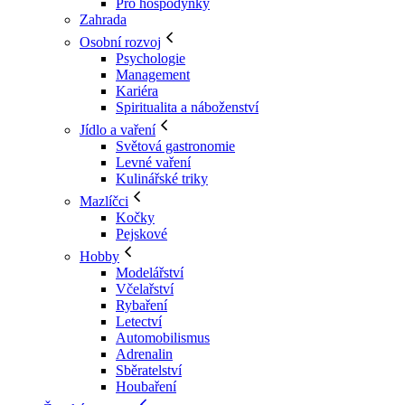
Pro hospodyňky
Zahrada
Osobní rozvoj
Psychologie
Management
Kariéra
Spiritualita a náboženství
Jídlo a vaření
Světová gastronomie
Levné vaření
Kulinářské triky
Mazlíčci
Kočky
Pejskové
Hobby
Modelářství
Včelařství
Rybaření
Letectví
Automobilismus
Adrenalin
Sběratelství
Houbaření