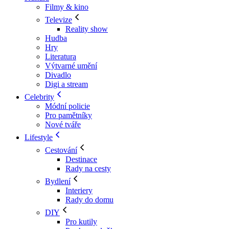
Filmy & kino
Televize
Reality show
Hudba
Hry
Literatura
Výtvarné umění
Divadlo
Digi a stream
Celebrity
Módní policie
Pro pamětníky
Nové tváře
Lifestyle
Cestování
Destinace
Rady na cesty
Bydlení
Interiery
Rady do domu
DIY
Pro kutily