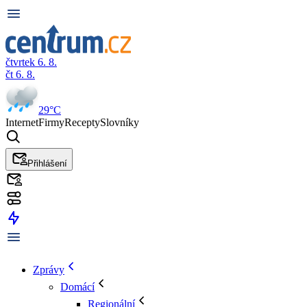
čtvrtek 6. 8.
čt 6. 8.
29°C
Internet
Firmy
Recepty
Slovníky
Přihlášení
Zprávy
Domácí
Regionální