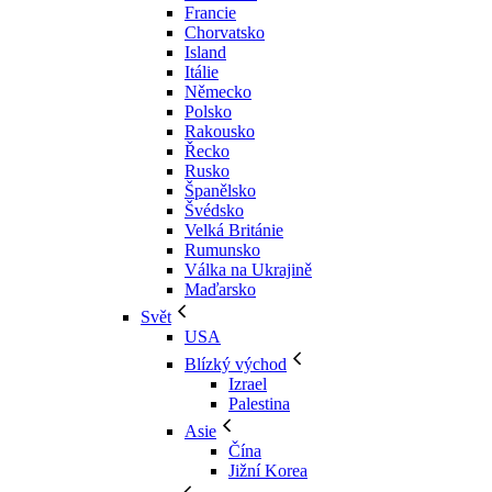
Francie
Chorvatsko
Island
Itálie
Německo
Polsko
Rakousko
Řecko
Rusko
Španělsko
Švédsko
Velká Británie
Rumunsko
Válka na Ukrajině
Maďarsko
Svět
USA
Blízký východ
Izrael
Palestina
Asie
Čína
Jižní Korea