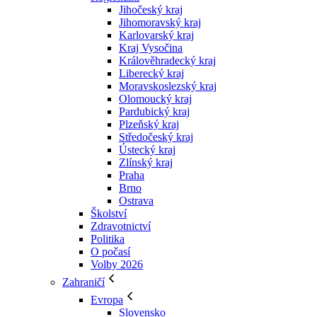
Jihočeský kraj
Jihomoravský kraj
Karlovarský kraj
Kraj Vysočina
Králověhradecký kraj
Liberecký kraj
Moravskoslezský kraj
Olomoucký kraj
Pardubický kraj
Plzeňský kraj
Středočeský kraj
Ústecký kraj
Zlínský kraj
Praha
Brno
Ostrava
Školství
Zdravotnictví
Politika
O počasí
Volby 2026
Zahraničí
Evropa
Slovensko