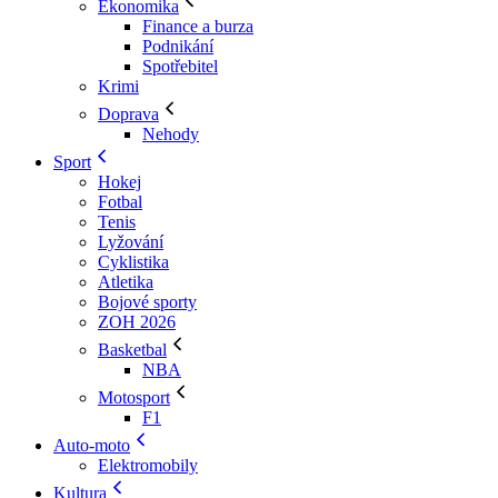
Ekonomika
Finance a burza
Podnikání
Spotřebitel
Krimi
Doprava
Nehody
Sport
Hokej
Fotbal
Tenis
Lyžování
Cyklistika
Atletika
Bojové sporty
ZOH 2026
Basketbal
NBA
Motosport
F1
Auto-moto
Elektromobily
Kultura