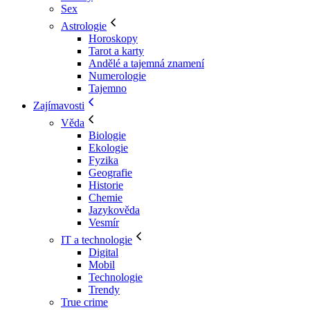
Sex
Astrologie
Horoskopy
Tarot a karty
Andělé a tajemná znamení
Numerologie
Tajemno
Zajímavosti
Věda
Biologie
Ekologie
Fyzika
Geografie
Historie
Chemie
Jazykověda
Vesmír
IT a technologie
Digital
Mobil
Technologie
Trendy
True crime