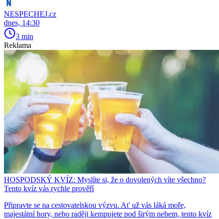
NESPECHEJ.cz
dnes, 14:30
3 min
Reklama
HOSPODSKÝ KVÍZ: Myslíte si, že o dovolených víte všechno?
Tento kvíz vás rychle prověří
Připravte se na cestovatelskou výzvu. Ať už vás láká moře,
majestátní hory, nebo raději kempujete pod širým nebem, tento kvíz