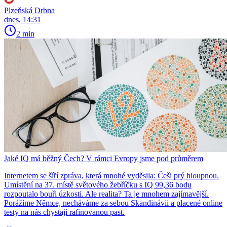
Plzeňská Drbna
dnes, 14:31
2 min
Jaké IQ má běžný Čech? V rámci Evropy jsme pod průměrem
Internetem se šíří zpráva, která mnohé vyděsila: Češi prý hloupnou.
Umístění na 37. místě světového žebříčku s IQ 99,36 bodu
rozpoutalo bouři úzkosti. Ale realita? Ta je mnohem zajímavější.
Porážíme Němce, necháváme za sebou Skandinávii a placené online
testy na nás chystají rafinovanou past.