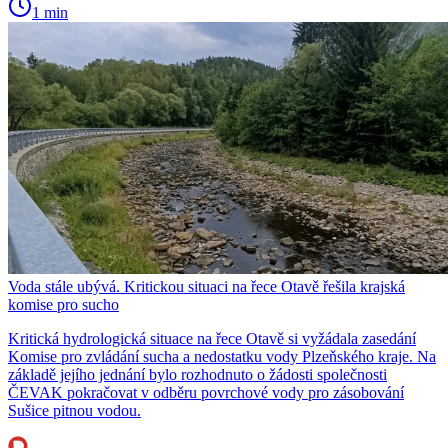
1 min
Voda stále ubývá. Kritickou situaci na řece Otavě řešila krajská
komise pro sucho
Kritická hydrologická situace na řece Otavě si vyžádala zasedání
Komise pro zvládání sucha a nedostatku vody Plzeňského kraje. Na
základě jejího jednání bylo rozhodnuto o žádosti společnosti
ČEVAK pokračovat v odběru povrchové vody pro zásobování
Sušice pitnou vodou.