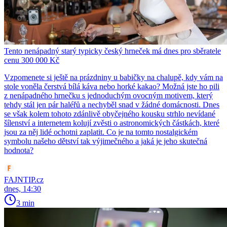
Tento nenápadný starý typicky český hrneček má dnes pro sběratele
cenu 300 000 Kč
Vzpomenete si ještě na prázdniny u babičky na chalupě, kdy vám na
stole voněla čerstvá bílá káva nebo horké kakao? Možná jste ho pili
z nenápadného hrnečku s jednoduchým ovocným motivem, který
tehdy stál jen pár haléřů a nechyběl snad v žádné domácnosti. Dnes
se však kolem tohoto zdánlivě obyčejného kousku strhlo nevídané
šílenství a internetem kolují zvěsti o astronomických částkách, které
jsou za něj lidé ochotni zaplatit. Co je na tomto nostalgickém
symbolu našeho dětství tak výjimečného a jaká je jeho skutečná
hodnota?
FAJNTIP.cz
dnes, 14:30
3 min