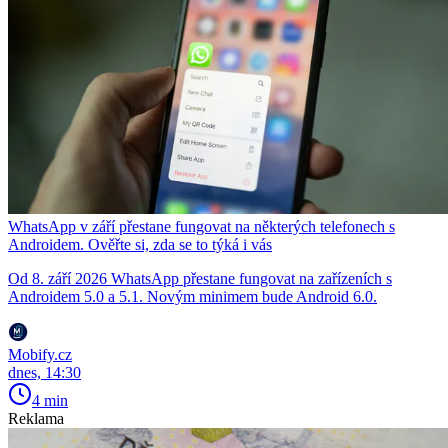
WhatsApp v září přestane fungovat na některých telefonech s
Androidem. Ověřte si, zda se to týká i vás
Od 8. září 2026 WhatsApp přestane fungovat na zařízeních s
Androidem 5.0 a 5.1. Novým minimem bude Android 6.0.
Mobify.cz
dnes, 14:30
4 min
Reklama