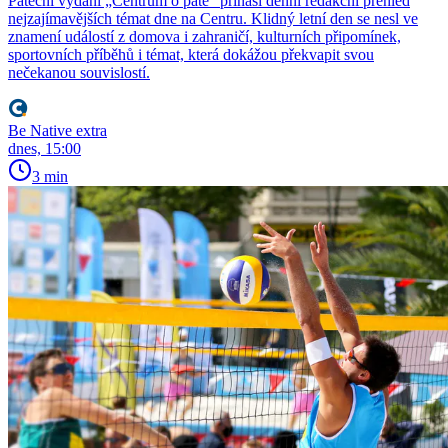
Páteční vydání „Centrum o páté“ přináší denní redakční přehled
nejzajímavějších témat dne na Centru. Klidný letní den se nesl ve
znamení událostí z domova i zahraničí, kulturních připomínek,
sportovních příběhů i témat, která dokážou překvapit svou
nečekanou souvislostí.
Be Native extra
dnes, 15:00
3 min