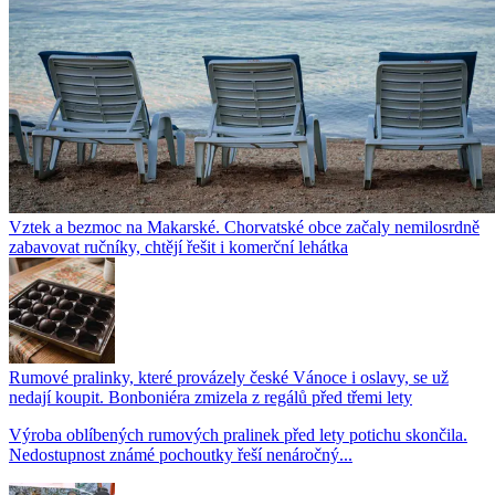
Vztek a bezmoc na Makarské. Chorvatské obce začaly nemilosrdně
zabavovat ručníky, chtějí řešit i komerční lehátka
Rumové pralinky, které provázely české Vánoce i oslavy, se už
nedají koupit. Bonboniéra zmizela z regálů před třemi lety
Výroba oblíbených rumových pralinek před lety potichu skončila.
Nedostupnost známé pochoutky řeší nenáročný...