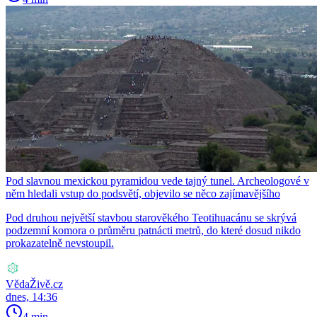
Pod slavnou mexickou pyramidou vede tajný tunel. Archeologové v
něm hledali vstup do podsvětí, objevilo se něco zajímavějšího
Pod druhou největší stavbou starověkého Teotihuacánu se skrývá
podzemní komora o průměru patnácti metrů, do které dosud nikdo
prokazatelně nevstoupil.
VědaŽivě.cz
dnes, 14:36
4 min