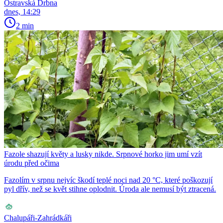
Ostravská Drbna
dnes, 14:29
2 min
Fazole shazují květy a lusky nikde. Srpnové horko jim umí vzít
úrodu před očima
Fazolím v srpnu nejvíc škodí teplé noci nad 20 °C, které poškozují
pyl dřív, než se květ stihne oplodnit. Úroda ale nemusí být ztracená.
Chalupáři-Zahrádkáři