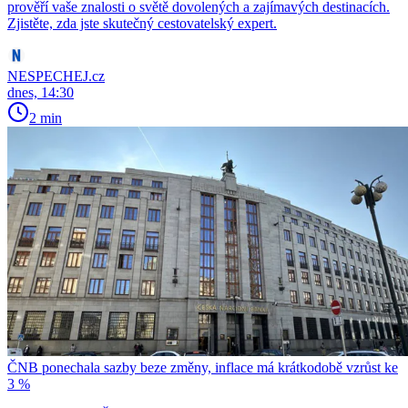
prověří vaše znalosti o světě dovolených a zajímavých destinacích.
Zjistěte, zda jste skutečný cestovatelský expert.
NESPECHEJ.cz
dnes, 14:30
2 min
ČNB ponechala sazby beze změny, inflace má krátkodobě vzrůst ke
3 %