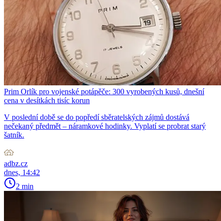
Prim Orlík pro vojenské potápěče: 300 vyrobených kusů, dnešní
cena v desítkách tisíc korun
V poslední době se do popředí sběratelských zájmů dostává
nečekaný předmět – náramkové hodinky. Vyplatí se probrat starý
šatník.
adbz.cz
dnes, 14:42
2 min