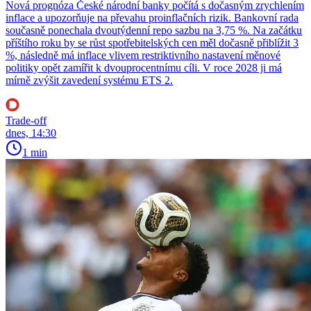
Nová prognóza České národní banky počítá s dočasným zrychlením
inflace a upozorňuje na převahu proinflačních rizik. Bankovní rada
současně ponechala dvoutýdenní repo sazbu na 3,75 %. Na začátku
příštího roku by se růst spotřebitelských cen měl dočasně přiblížit 3
%, následně má inflace vlivem restriktivního nastavení měnové
politiky opět zamířit k dvouprocentnímu cíli. V roce 2028 ji má
mírně zvýšit zavedení systému ETS 2.
Trade-off
dnes, 14:30
1 min