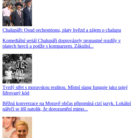
Chalupáři: Osud orchestrionu, platy hvězd a zájem o chalupu
Komediální seriál Chalupáři doprovázely propastné rozdíly v
platech herců a potíže s komparzem. Zákulisí...
Tvrdý střet s moravskou realitou. Místní slang funguje jako tajný
šifrovaný kód
Běžná konverzace na Moravě občas připomíná cizí jazyk. Lokální
nářečí se liší natolik, že dorozumění mimo...