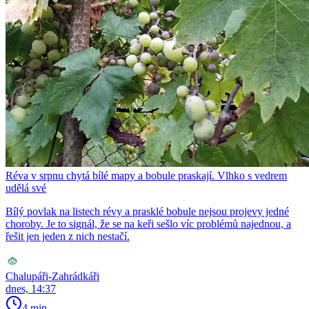
Réva v srpnu chytá bílé mapy a bobule praskají. Vlhko s vedrem
udělá své
Bílý povlak na listech révy a prasklé bobule nejsou projevy jedné
choroby. Je to signál, že se na keři sešlo víc problémů najednou, a
řešit jen jeden z nich nestačí.
Chalupáři-Zahrádkáři
dnes, 14:37
4 min