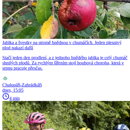
Jablka a švestky na stromě hnědnou v chumáčích. Jeden plesnivý
plod nakazí další
Stačí jeden den prodlení, a z jednoho hnědého jablka je celý chumáč
shnilých plodů. Za rychlým šířením stojí houbová choroba, která v
srpnu pracuje přesčas.
Chalupáři-Zahrádkáři
dnes, 15:05
4 min