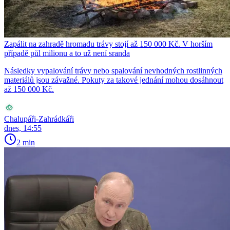
Zapálit na zahradě hromadu trávy stojí až 150 000 Kč. V horším
případě půl milionu a to už není sranda
Následky vypalování trávy nebo spalování nevhodných rostlinných
materiálů jsou závažné. Pokuty za takové jednání mohou dosáhnout
až 150 000 Kč.
Chalupáři-Zahrádkáři
dnes, 14:55
2 min