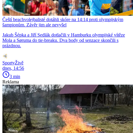
Čeští beachvolejbalisté dotáhli skóre na 14:14 proti olympijským
šampionům. Závěr jim ale nevyšel
Jakub Šépka a Jiří Sedlák dotlačili v Hamburku olympijské vítěze
Mola a Søruma do tie-breaku. Dva body od senzace skončili s
prázdnou.
SportyŽivě
dnes, 14:56
3 min
Reklama