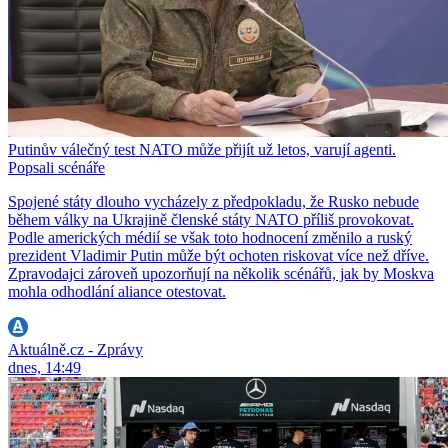
Putinův válečný test NATO může přijít už letos, varují agenti.
Popsali scénáře
Spojené státy dlouho vycházely z předpokladu, že Rusko nebude
během války na Ukrajině členské státy NATO příliš provokovat.
Podle amerických médií se však toto hodnocení změnilo a ruský
prezident Vladimir Putin může být ochoten riskovat více než dříve.
Zpravodajci zároveň upozorňují na několik scénářů, jak by Moskva
mohla odhodlání aliance otestovat.
Aktuálně.cz - Zprávy
dnes, 14:49