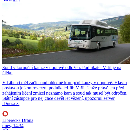
Soud v korupční kauze v dopravě odložen. Podnikatel Vařil je na
útěku
V Liberci měl začít soud ohledně korupční kauzy v dopravě. Hlavní
postavou je kontroverzní podnikatel Jiří Vařil. Jenže právě ten před
zahájením líčení zmizel neznámo kam a soud tak musel být odročen.
Státní zástupce pro něj chce devět let vězení, upozornil server
iDnes.cz.
Liberecká Drbna
dnes, 14:34