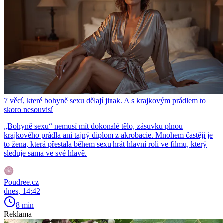
7 věcí, které bohyně sexu dělají jinak. A s krajkovým prádlem to
skoro nesouvisí
„Bohyně sexu“ nemusí mít dokonalé tělo, zásuvku plnou
krajkového prádla ani tajný diplom z akrobacie. Mnohem častěji je
to žena, která přestala během sexu hrát hlavní roli ve filmu, který
sleduje sama ve své hlavě.
Poudree.cz
dnes, 14:42
8 min
Reklama