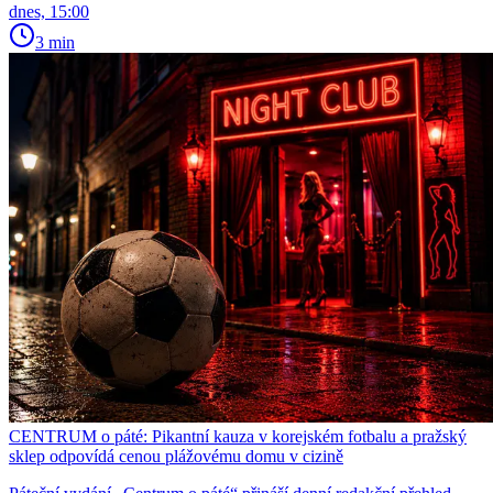
dnes, 15:00
3 min
CENTRUM o páté: Pikantní kauza v korejském fotbalu a pražský
sklep odpovídá cenou plážovému domu v cizině