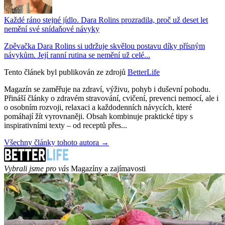
Každé ráno stejné jídlo. Dara Rolins prozradila, proč už deset let
nemění své snídaňové návyky
Zpěvačka Dara Rolins si udržuje skvělou postavu díky přísným
návykům. Její ranní rutina se nemění už celé...
Tento článek byl publikován ze zdrojů
BetterLife
Magazín se zaměřuje na zdraví, výživu, pohyb i duševní pohodu.
Přináší články o zdravém stravování, cvičení, prevenci nemocí, ale i
o osobním rozvoji, relaxaci a každodenních návycích, které
pomáhají žít vyrovnaněji. Obsah kombinuje praktické tipy s
inspirativními texty – od receptů přes...
Všechny články tohoto autora →
Vybrali jsme pro vás
Magazíny a zajímavosti