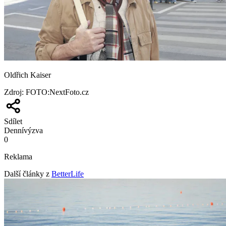
Oldřich Kaiser
Zdroj
:
FOTO:NextFoto.cz
Sdílet
Denní
výzva
0
Reklama
Další články z
BetterLife