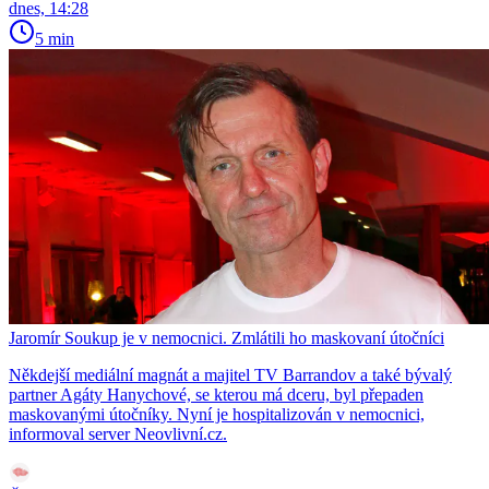
dnes, 14:28
5 min
Jaromír Soukup je v nemocnici. Zmlátili ho maskovaní útočníci
Někdejší mediální magnát a majitel TV Barrandov a také bývalý
partner Agáty Hanychové, se kterou má dceru, byl přepaden
maskovanými útočníky. Nyní je hospitalizován v nemocnici,
informoval server Neovlivní.cz.