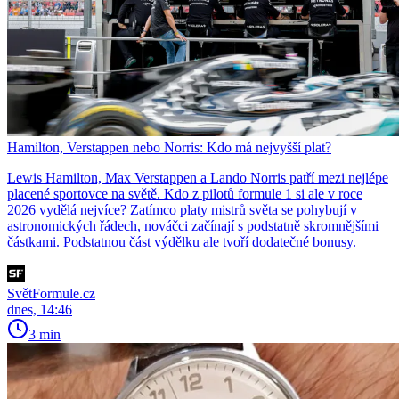
Hamilton, Verstappen nebo Norris: Kdo má nejvyšší plat?
Lewis Hamilton, Max Verstappen a Lando Norris patří mezi nejlépe
placené sportovce na světě. Kdo z pilotů formule 1 si ale v roce
2026 vydělá nejvíce? Zatímco platy mistrů světa se pohybují v
astronomických řádech, nováčci začínají s podstatně skromnějšími
částkami. Podstatnou část výdělku ale tvoří dodatečné bonusy.
SvětFormule.cz
dnes, 14:46
3 min