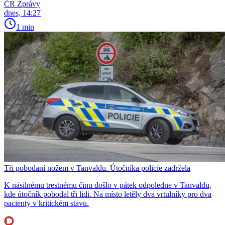
ČR Zprávy
dnes, 14:27
1 min
Tři pobodaní nožem v Tanvaldu. Útočníka policie zadržela
K násilnému trestnému činu došlo v pátek odpoledne v Tanvaldu,
kde útočník pobodal tři lidi. Na místo letěly dva vrtulníky pro dva
pacienty v kritickém stavu.