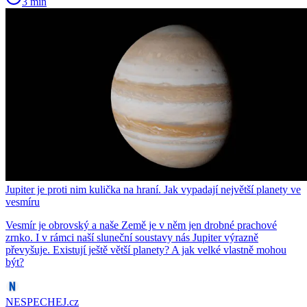
3 min
Jupiter je proti nim kulička na hraní. Jak vypadají největší planety ve
vesmíru
Vesmír je obrovský a naše Země je v něm jen drobné prachové
zrnko. I v rámci naší sluneční soustavy nás Jupiter výrazně
převyšuje. Existují ještě větší planety? A jak velké vlastně mohou
být?
NESPECHEJ.cz