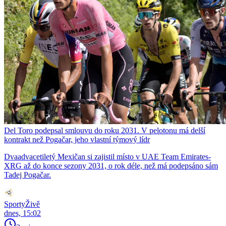
Del Toro podepsal smlouvu do roku 2031. V pelotonu má delší
kontrakt než Pogačar, jeho vlastní týmový lídr
Dvaadvacetiletý Mexičan si zajistil místo v UAE Team Emirates-
XRG až do konce sezony 2031, o rok déle, než má podepsáno sám
Tadej Pogačar.
SportyŽivě
dnes, 15:02