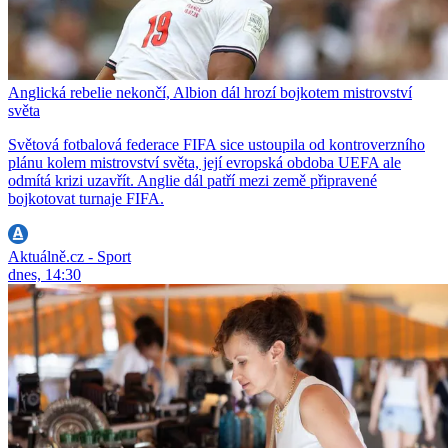
Anglická rebelie nekončí, Albion dál hrozí bojkotem mistrovství
světa
Světová fotbalová federace FIFA sice ustoupila od kontroverzního
plánu kolem mistrovství světa, její evropská obdoba UEFA ale
odmítá krizi uzavřít. Anglie dál patří mezi země připravené
bojkotovat turnaje FIFA.
Aktuálně.cz - Sport
dnes, 14:30