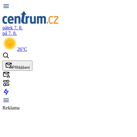
pátek 7. 8.
pá 7. 8.
26°C
Přihlášení
Reklama