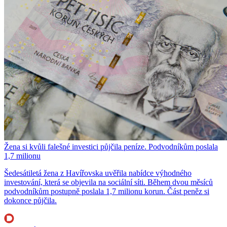
Žena si kvůli falešné investici půjčila peníze. Podvodníkům poslala
1,7 milionu
Šedesátiletá žena z Havířovska uvěřila nabídce výhodného
investování, která se objevila na sociální síti. Během dvou měsíců
podvodníkům postupně poslala 1,7 milionu korun. Část peněz si
dokonce půjčila.