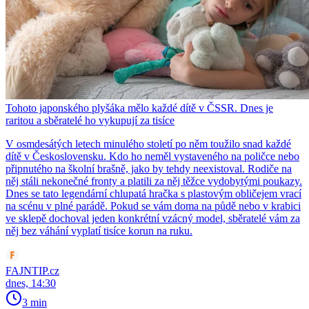
Tohoto japonského plyšáka mělo každé dítě v ČSSR. Dnes je
raritou a sběratelé ho vykupují za tisíce
V osmdesátých letech minulého století po něm toužilo snad každé
dítě v Československu. Kdo ho neměl vystaveného na poličce nebo
připnutého na školní brašně, jako by tehdy neexistoval. Rodiče na
něj stáli nekonečné fronty a platili za něj těžce vydobytými poukazy.
Dnes se tato legendární chlupatá hračka s plastovým obličejem vrací
na scénu v plné parádě. Pokud se vám doma na půdě nebo v krabici
ve sklepě dochoval jeden konkrétní vzácný model, sběratelé vám za
něj bez váhání vyplatí tisíce korun na ruku.
FAJNTIP.cz
dnes, 14:30
3 min