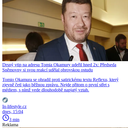
Drsný vtip na adresu Tomia Okamury udeřil hned 2x: Předseda
Sněmovny si svou reakcí udělal obrovskou ostudu
Tomio Okamura se ohradil proti satirickému textu Reflexu, který
zjevně četl jako běžnou zprávu. Nejde přitom o první střet s
médiem, s nímž vede dlouhodobě napjatý vztah.
In-lifestyle.cz
dnes, 15:04
3 min
Reklama