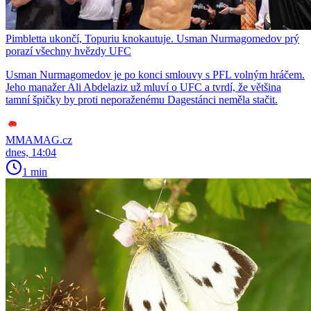
Pimbletta ukončí, Topuriu knokautuje. Usman Nurmagomedov prý
porazí všechny hvězdy UFC
Usman Nurmagomedov je po konci smlouvy s PFL volným hráčem.
Jeho manažer Ali Abdelaziz už mluví o UFC a tvrdí, že většina
tamní špičky by proti neporaženému Dagestánci neměla stačit.
MMAMAG.cz
dnes, 14:04
1 min