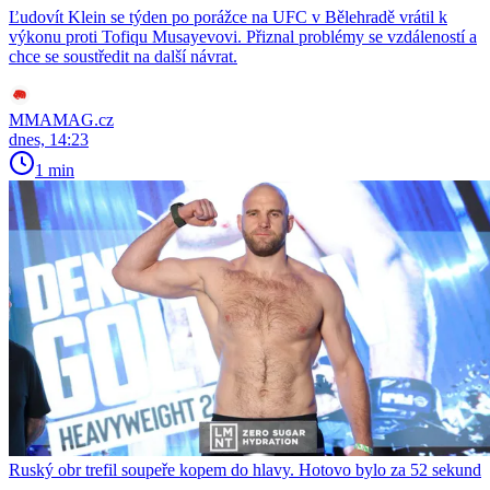
Ľudovít Klein se týden po porážce na UFC v Bělehradě vrátil k
výkonu proti Tofiqu Musayevovi. Přiznal problémy se vzdáleností a
chce se soustředit na další návrat.
MMAMAG.cz
dnes, 14:23
1 min
Ruský obr trefil soupeře kopem do hlavy. Hotovo bylo za 52 sekund