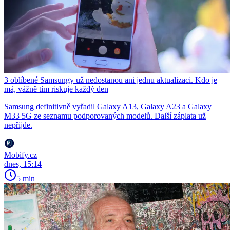
3 oblíbené Samsungy už nedostanou ani jednu aktualizaci. Kdo je
má, vážně tím riskuje každý den
Samsung definitivně vyřadil Galaxy A13, Galaxy A23 a Galaxy
M33 5G ze seznamu podporovaných modelů. Další záplata už
nepřijde.
Mobify.cz
dnes, 15:14
5 min