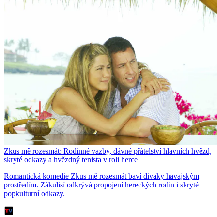
Zkus mě rozesmát: Rodinné vazby, dávné přátelství hlavních hvězd,
skryté odkazy a hvězdný tenista v roli herce
Romantická komedie Zkus mě rozesmát baví diváky havajským
prostředím. Zákulisí odkrývá propojení hereckých rodin i skryté
popkulturní odkazy.