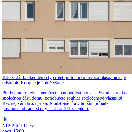
Kdo si dá do oken tento typ rolet proti horku bez souhlasu, musí je
odstranit. Koupíte je úplně všude
Předokenní rolety si nemůžete namontovat jen tak. Pokud jsou okna
společnou částí domu, potřebujete souhlas společenství vlastníků.
Bez něj vám hrozí příkaz k odstranění a v horším případě i
povinnost uhradit škody na fasádě či zateplení.
NESPECHEJ.cz
dnes, 15:00