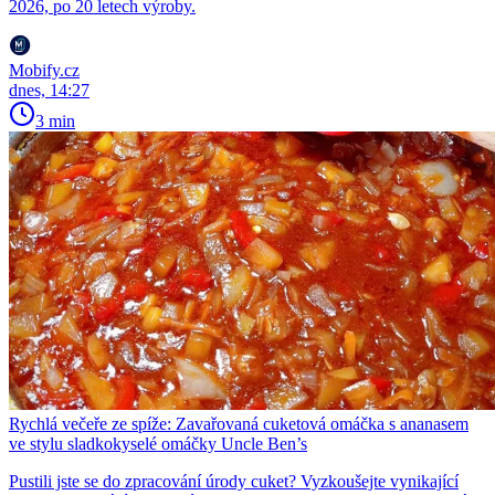
2026, po 20 letech výroby.
Mobify.cz
dnes, 14:27
3 min
Rychlá večeře ze spíže: Zavařovaná cuketová omáčka s ananasem
ve stylu sladkokyselé omáčky Uncle Ben’s
Pustili jste se do zpracování úrody cuket? Vyzkoušejte vynikající