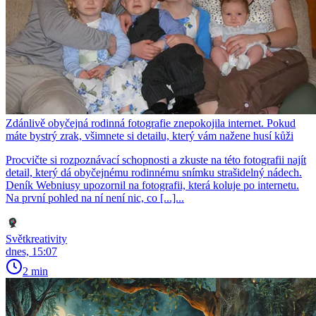
Zdánlivě obyčejná rodinná fotografie znepokojila internet. Pokud
máte bystrý zrak, všimnete si detailu, který vám nažene husí kůži
Procvičte si rozpoznávací schopnosti a zkuste na této fotografii najít
detail, který dá obyčejnému rodinnému snímku strašidelný nádech.
Deník Webniusy upozornil na fotografii, která koluje po internetu.
Na první pohled na ní není nic, co [...]...
Světkreativity
dnes, 15:07
2 min