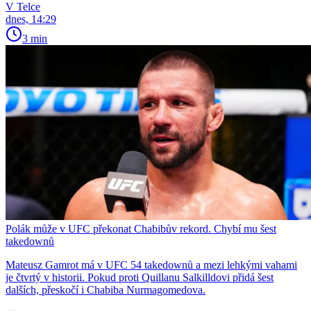
V Telce
dnes, 14:29
3 min
Polák může v UFC překonat Chabibův rekord. Chybí mu šest
takedownů
Mateusz Gamrot má v UFC 54 takedownů a mezi lehkými vahami
je čtvrtý v historii. Pokud proti Quillanu Salkilldovi přidá šest
dalších, přeskočí i Chabiba Nurmagomedova.