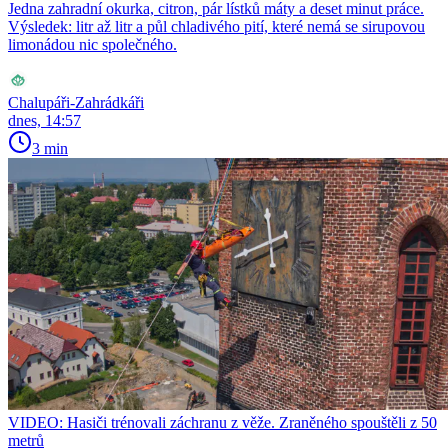
Jedna zahradní okurka, citron, pár lístků máty a deset minut práce.
Výsledek: litr až litr a půl chladivého pití, které nemá se sirupovou
limonádou nic společného.
Chalupáři-Zahrádkáři
dnes, 14:57
3 min
VIDEO: Hasiči trénovali záchranu z věže. Zraněného spouštěli z 50
metrů