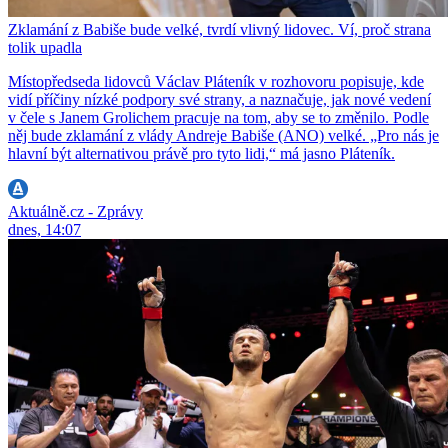
Zklamání z Babiše bude velké, tvrdí vlivný lidovec. Ví, proč strana
tolik upadla
Místopředseda lidovců Václav Pláteník v rozhovoru popisuje, kde
vidí příčiny nízké podpory své strany, a naznačuje, jak nové vedení
v čele s Janem Grolichem pracuje na tom, aby se to změnilo. Podle
něj bude zklamání z vlády Andreje Babiše (ANO) velké. „Pro nás je
hlavní být alternativou právě pro tyto lidi,“ má jasno Pláteník.
Aktuálně.cz - Zprávy
dnes, 14:07