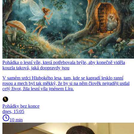
Pohádka o lesní víle, která potřebovala brýle, aby konečně viděla
kouzla taková, jaká doopravdy jsou
V samém srdci Hlubokého lesa, tam, kde se kapradí lesklo ranní
rosou a mech byl tak měkký, že by si na něm člověk nejraději ustlal
celý život, žila lesní víla jménem Líra.
Pohádky bez konce
dnes, 15:05
10 min