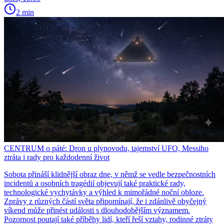
2 min
CENTRUM o páté: Dron u plynovodu, tajemství UFO, Messiho
ztráta i rady pro každodenní život
Sobota přináší klidnější obraz dne, v němž se vedle bezpečnostních
incidentů a osobních tragédií objevují také praktické rady,
technologické vychytávky a výhled k mimořádné noční obloze.
Zprávy z různých částí světa připomínají, že i zdánlivě obyčejný
víkend může přinést události s dlouhodobějším významem.
Pozornost poutají také příběhy lidí, kteří řeší vztahy, rodinné ztráty