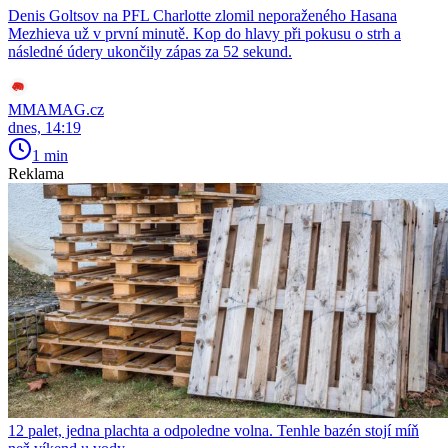
Denis Goltsov na PFL Charlotte zlomil neporaženého Hasana
Mezhieva už v první minutě. Kop do hlavy při pokusu o strh a
následné údery ukončily zápas za 52 sekund.
MMAMAG.cz
dnes, 14:19
1 min
Reklama
12 palet, jedna plachta a odpoledne volna. Tenhle bazén stojí míň