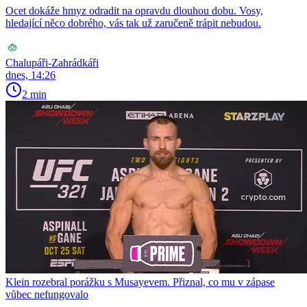
Ocet dokáže hmyz odradit na opravdu dlouhou dobu. Vosy,
hledající něco dobrého, vás tak už zaručeně trápit nebudou.
Chalupáři-Zahrádkáři
dnes, 14:26
2 min
Klein rozebral porážku s Musayevem. Přiznal, co mu v zápase
vůbec nefungovalo