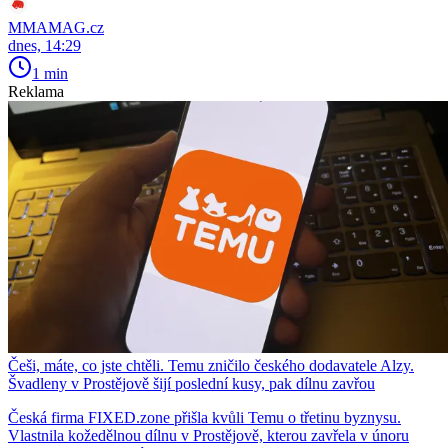
MMAMAG.cz
dnes, 14:29
1 min
Reklama
Češi, máte, co jste chtěli. Temu zničilo českého dodavatele Alzy.
Švadleny v Prostějově šijí poslední kusy, pak dílnu zavřou
Česká firma FIXED.zone přišla kvůli Temu o třetinu byznysu.
Vlastnila kožedělnou dílnu v Prostějově, kterou zavřela v únoru