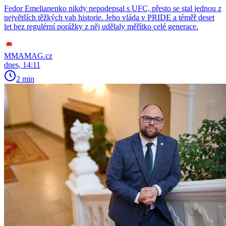
Fedor Emelianenko nikdy nepodepsal s UFC, přesto se stal jednou z
největších těžkých vah historie. Jeho vláda v PRIDE a téměř deset
let bez regulérní porážky z něj udělaly měřítko celé generace.
MMAMAG.cz
dnes, 14:11
2 min