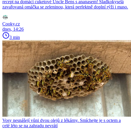
recept na domácí cuketové Uncle Bens s ananasem! Sladkokyselá
zavařovaná omáčka se zeleninou, která perfektně doplní rýži i maso.
Cooky.cz
dnes, 14:26
3 min
Vosy nesnášejí vůni dvou olejů z lékárny. Smíchejte je s octem a
celé léto se na zahradu nevrátí