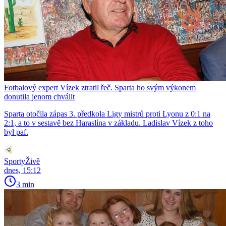
Fotbalový expert Vízek ztratil řeč. Sparta ho svým výkonem
donutila jenom chválit
Sparta otočila zápas 3. předkola Ligy mistrů proti Lyonu z 0:1 na
2:1, a to v sestavě bez Haraslína v základu. Ladislav Vízek z toho
byl paf.
SportyŽivě
dnes, 15:12
3 min