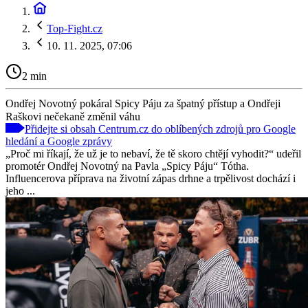
Top-Fight.cz
10. 11. 2025, 07:06
2 min
Ondřej Novotný pokáral Spicy Páju za špatný přístup a Ondřeji
Raškovi nečekaně změnil váhu
Přidejte si obsah Centrum.cz do oblíbených zdrojů pro Google
hledání a Google zprávy
„Proč mi říkají, že už je to nebaví, že tě skoro chtějí vyhodit?“ udeřil
promotér Ondřej Novotný na Pavla „Spicy Páju“ Tótha.
Influencerova příprava na životní zápas drhne a trpělivost dochází i
jeho ...