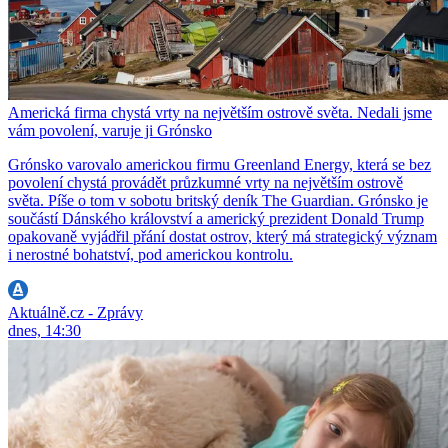
Americká firma chystá vrty na největším ostrově světa. Nedali jsme
vám povolení, varuje ji Grónsko
Grónsko varovalo americkou firmu Greenland Energy, která se bez
povolení chystá provádět průzkumné vrty na největším ostrově
světa. Píše o tom v sobotu britský deník The Guardian. Grónsko je
součástí Dánského království a americký prezident Donald Trump
opakovaně vyjádřil přání dostat ostrov, který má strategický význam
i nerostné bohatství, pod americkou kontrolu.
Aktuálně.cz - Zprávy
dnes, 14:30