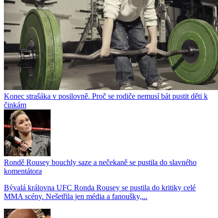
Konec strašáka v posilovně. Proč se rodiče nemusí bát pustit děti k
činkám
Rondě Rousey bouchly saze a nečekaně se pustila do slavného
komentátora
Bývalá královna UFC Ronda Rousey se pustila do kritiky celé
MMA scény. Nešetřila jen média a fanoušky,...