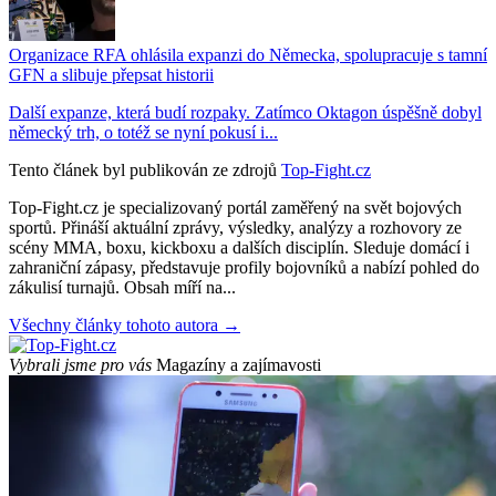
Organizace RFA ohlásila expanzi do Německa, spolupracuje s tamní
GFN a slibuje přepsat historii
Další expanze, která budí rozpaky. Zatímco Oktagon úspěšně dobyl
německý trh, o totéž se nyní pokusí i...
Tento článek byl publikován ze zdrojů
Top-Fight.cz
Top-Fight.cz je specializovaný portál zaměřený na svět bojových
sportů. Přináší aktuální zprávy, výsledky, analýzy a rozhovory ze
scény MMA, boxu, kickboxu a dalších disciplín. Sleduje domácí i
zahraniční zápasy, představuje profily bojovníků a nabízí pohled do
zákulisí turnajů. Obsah míří na...
Všechny články tohoto autora →
Vybrali jsme pro vás
Magazíny a zajímavosti