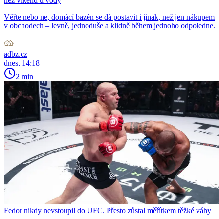
než víkend u vody
Věřte nebo ne, domácí bazén se dá postavit i jinak, než jen nákupem
v obchodech – levně, jednoduše a klidně během jednoho odpoledne.
adbz.cz
dnes, 14:18
2 min
Fedor nikdy nevstoupil do UFC. Přesto zůstal měřítkem těžké váhy