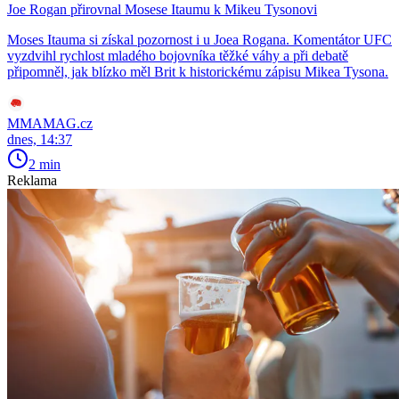
Joe Rogan přirovnal Mosese Itaumu k Mikeu Tysonovi
Moses Itauma si získal pozornost i u Joea Rogana. Komentátor UFC
vyzdvihl rychlost mladého bojovníka těžké váhy a při debatě
připomněl, jak blízko měl Brit k historickému zápisu Mikea Tysona.
MMAMAG.cz
dnes, 14:37
2 min
Reklama