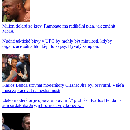
Milion dolarů za krev. Rampage má radikální plán, jak změnit
MMA
Nudné taktické bitvy v UFC by mohly být minulostí, kdyby
organizace sáhla hlouběji do kapsy. Bývalý šampion...
Karlos Benda srovnal moderátory Clashe: Jíra byl bravurní, Vláďa
musí zapracovat na nestrannosti
„Jako moderátor je opravdu bravurní,“ prohlásil Karlos Benda na
adresu Jakuba Jíry, jehož nedávný konec v...