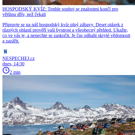
HOSPODSKÝ KVÍZ: Tenhle souboj se znalostmi končí pro
většinu dřív, než čekali
Připravte se na náš hospodský kvíz plný zábavy. Deset otázek z
různých oblastí prověří vaši bystrost a všeobecný přehled. Ukažte,
co ve vás je, a nenechte se zaskočit. Je čas odhalit skryté vědomosti
a zazářit.
NESPECHEJ.cz
dnes, 14:30
2 min