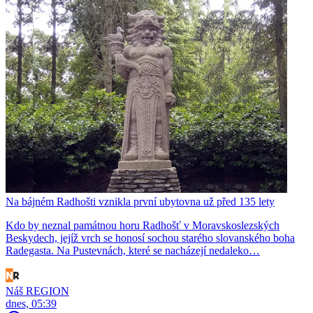
Na bájném Radhošti vznikla první ubytovna už před 135 lety
Kdo by neznal památnou horu Radhošť v Moravskoslezských
Beskydech, jejíž vrch se honosí sochou starého slovanského boha
Radegasta. Na Pustevnách, které se nacházejí nedaleko…
Náš REGION
dnes, 05:39