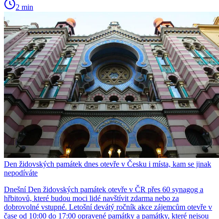
2 min
Den židovských památek dnes otevře v Česku i místa, kam se jinak
nepodíváte
Dnešní Den židovských památek otevře v ČR přes 60 synagog a
hřbitovů, které budou moci lidé navštívit zdarma nebo za
dobrovolné vstupné. Letošní devátý ročník akce zájemcům otevře v
čase od 10:00 do 17:00 opravené památky a památky, které nejsou