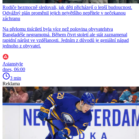
Rodiče bezmocně sledovali, jak děti přicházejí o lepší budoucnost.
Odvážný plán proměnil jejich největšího nepřítele v nečekanou
záchranu
Na přelomu tisíciletí byla více než polovina obyvatelstva
Bangladéše negramotná. Během čtvrt století ale stát zaznamenal
rapidní nárůst ve vzdělanosti. Jedním z důvodů je geniální nápad
jednoho z obyvatel.
Asianstyle
dnes, 06:00
3 min
Reklama