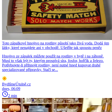
Toto zápalkové hnojivo na rostliny působí jako živá voda. Dodá jim
látky, které nenajdete ani v obchodě. Ušetříte tak spoustu peněz
Hnojivo ze zápalek můžete použít na rostliny v bytě i na záhoně.
Musí to však být ty, kterým prospívá síra, fosfor, hořčík a železo.
Potřebujete-li přihnojit rostliny, není nutné hned kupovat drahé
specializované přípravky. Stačí se...
BydlímeÚtulně.cz
dnes, 06:09
2 min