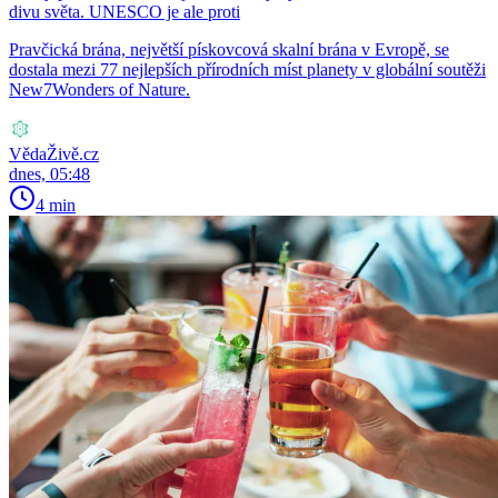
divu světa. UNESCO je ale proti
Pravčická brána, největší pískovcová skalní brána v Evropě, se
dostala mezi 77 nejlepších přírodních míst planety v globální soutěži
New7Wonders of Nature.
VědaŽivě.cz
dnes, 05:48
4 min