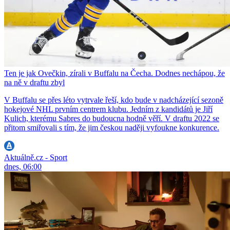
Ten je jak Ovečkin, zírali v Buffalu na Čecha. Dodnes nechápou, že
na ně v draftu zbyl
V Buffalu se přes léto vytrvale řeší, kdo bude v nadcházející sezoně
hokejové NHL prvním centrem klubu. Jedním z kandidátů je Jiří
Kulich, kterému Sabres do budoucna hodně věří. V draftu 2022 se
přitom smiřovali s tím, že jim českou naději vyfoukne konkurence.
Aktuálně.cz - Sport
dnes, 06:00