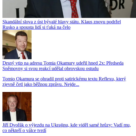
Skandální slova z úst bývalé hlavy státu. Klaus znovu podržel
Rusko a spousta lidí si ťuká na čelo
Drsný vtip na adresu Tomia Okamury udeřil hned 2x: Předseda
Sněmovny si svou reakcí udělal obrovskou ostudu
Tomio Okamura se ohradil proti satirickému textu Reflexu, který
zjevně četl jako běžnou zprávu. Nejde...
Jiří Dvořák o výjezdu na Ukrajinu, kde viděl samé hrůzy: Vadí mu,
co někteří o válce tvrdí