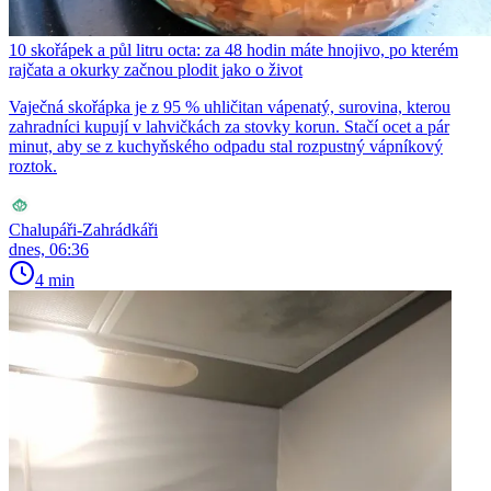
10 skořápek a půl litru octa: za 48 hodin máte hnojivo, po kterém
rajčata a okurky začnou plodit jako o život
Vaječná skořápka je z 95 % uhličitan vápenatý, surovina, kterou
zahradníci kupují v lahvičkách za stovky korun. Stačí ocet a pár
minut, aby se z kuchyňského odpadu stal rozpustný vápníkový
roztok.
Chalupáři-Zahrádkáři
dnes, 06:36
4 min