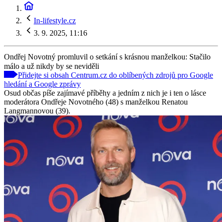
In-lifestyle.cz
3. 9. 2025, 11:16
Ondřej Novotný promluvil o setkání s krásnou manželkou: Stačilo
málo a už nikdy by se neviděli
Přidejte si obsah Centrum.cz do oblíbených zdrojů pro Google
hledání a Google zprávy
Osud občas píše zajímavé příběhy a jedním z nich je i ten o lásce
moderátora Ondřeje Novotného (48) s manželkou Renatou
Langmannovou (39).