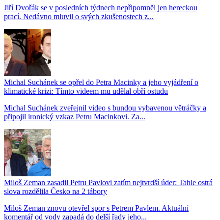
Jiří Dvořák se v posledních týdnech nepřipomněl jen hereckou
prací. Nedávno mluvil o svých zkušenostech z...
Michal Suchánek se opřel do Petra Macinky a jeho vyjádření o
klimatické krizi: Tímto videem mu udělal obří ostudu
Michal Suchánek zveřejnil video s bundou vybavenou větráčky a
připojil ironický vzkaz Petru Macinkovi. Za...
Miloš Zeman zasadil Petru Pavlovi zatím nejtvrdší úder: Tahle ostrá
slova rozdělila Česko na 2 tábory
Miloš Zeman znovu otevřel spor s Petrem Pavlem. Aktuální
komentář od vody zapadá do delší řady jeho...