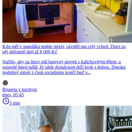
Kdo měl v paneláku tenhle mixér, záviděl mu celý vchod. Dnes za
něj sběratelé dají až 8 000 Kč
Stačilo, aby na lince stál barevný strojek s kalichovitým tělem, a
sousedé hned tušili, že tahle domácnost drží krok s dobou. Dneska
podobný mixér z časů socialismu končí buď v...
Bruneta v kuchyni
dnes, 05:45
3 min