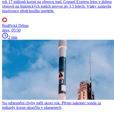
rok 17 milionů korun na obnovu tratí. Gepard Express letos v dubnu
obnovil na historických tratích provoz po 3,5 letech. Vlaky zastavila
insolvence předchozího majitele.
Budějcká Drbna
dnes, 05:50
2 min
Na odstranění chyby měli skoro rok. Přesto nakonec sonda za
miliardy korun skončila v plamenech