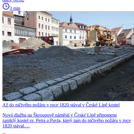
3 min
Až do ničivého požáru v roce 1820 stával v České Lípě kostel
Nová dlažba na Škroupově náměstí v České Lípě připomene
zaniklý kostel sv. Petra a Pavla, který tam do ničivého požáru v roce
1820 stával.…