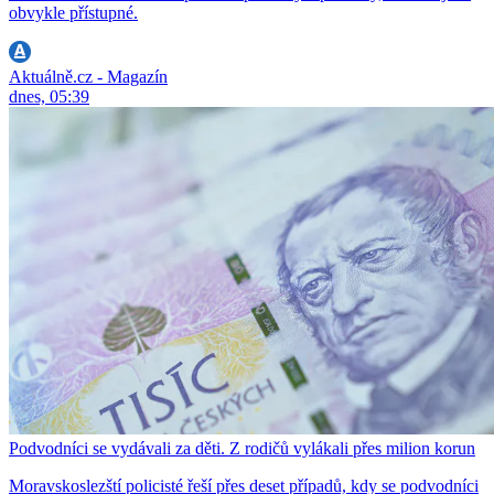
obvykle přístupné.
Aktuálně.cz - Magazín
dnes, 05:39
Podvodníci se vydávali za děti. Z rodičů vylákali přes milion korun
Moravskoslezští policisté řeší přes deset případů, kdy se podvodníci