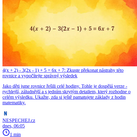
4(x + 2) - 3(2x - 1) + 5 = 6x + 7: Zkuste překonat nástrahy této
rovnice a vypočítejte správný výsledek
Jako děti jsme rovnice řešili celé hodiny. Tohle je dospělá verze -
rychlejší, záludnější a s jedním skrytým detailem, který rozhodne o
celém výsledku. Ukažte, zda si ještě pamatujete základy z hodin
matematiky.
NESPECHEJ.cz
dnes, 06:05
1 min