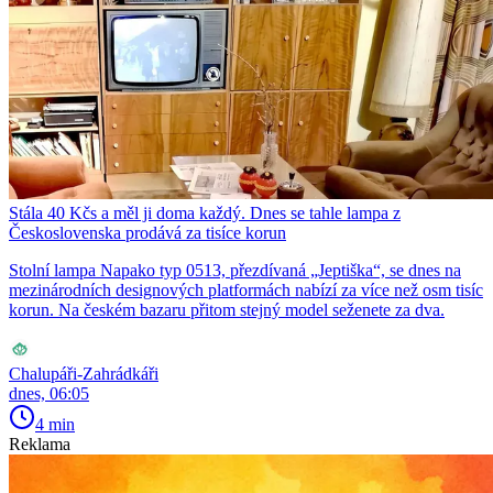
Stála 40 Kčs a měl ji doma každý. Dnes se tahle lampa z
Československa prodává za tisíce korun
Stolní lampa Napako typ 0513, přezdívaná „Jeptiška“, se dnes na
mezinárodních designových platformách nabízí za více než osm tisíc
korun. Na českém bazaru přitom stejný model seženete za dva.
Chalupáři-Zahrádkáři
dnes, 06:05
4 min
Reklama