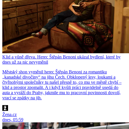
Klid a vůně dřeva. Herec Štěpán Benoni ukázal bydlení, které by
dnes už za nic nevyměnil
Městský shon vyměnil herec Štěpán Benoni za romantiku
„kanadské divočiny“ na jihu Čech. Obklopený lesy, loukami a
čtyřnohými společníky tu našel přesně to, co mu ve městě chybí –
klid a prostor zpomalit. A i když kvůli práci pravidelně usedá do
auta a vyráží do Prahy, jakmile mu to pracovní povinnosti dovolí,
vrací se zpátky na jih.
Žena.cz
dnes, 05:59