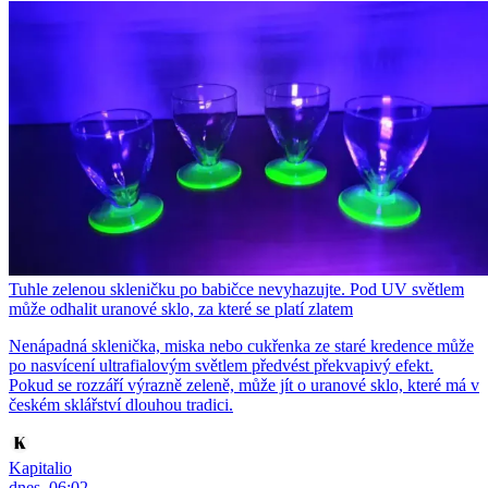
Tuhle zelenou skleničku po babičce nevyhazujte. Pod UV světlem
může odhalit uranové sklo, za které se platí zlatem
Nenápadná sklenička, miska nebo cukřenka ze staré kredence může
po nasvícení ultrafialovým světlem předvést překvapivý efekt.
Pokud se rozzáří výrazně zeleně, může jít o uranové sklo, které má v
českém sklářství dlouhou tradici.
Kapitalio
dnes, 06:02