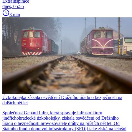
ExtraInspirace
dnes, 05:55
3 min
Úzkokolejka získala osvědčení Drážního úřadu o bezpečnosti na
dalších pět let
Společnost Gepard Infra, která spravuje infrastrukturu
jindřichohradecké úzkokolejky, získala osvědčení od Drážního
úřadu o bezpečnosti provozovatele dráhy na příštích pět let. Od
Státního fondu dopravní infrastruktury (SFDI) také získá na letošní