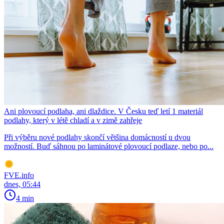
Ani plovoucí podlaha, ani dlaždice. V Česku teď letí 1 materiál
podlahy, který v létě chladí a v zimě zahřeje
Při výběru nové podlahy skončí většina domácností u dvou
možností. Buď sáhnou po laminátové plovoucí podlaze, nebo po...
FVE.info
dnes, 05:44
4 min