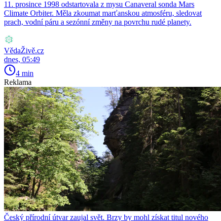
11. prosince 1998 odstartovala z mysu Canaveral sonda Mars
Climate Orbiter. Měla zkoumat marťanskou atmosféru, sledovat
prach, vodní páru a sezónní změny na povrchu rudé planety.
VědaŽivě.cz
dnes, 05:49
4 min
Reklama
Český přírodní útvar zaujal svět. Brzy by mohl získat titul nového