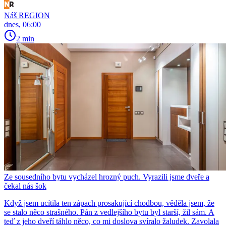
Náš REGION
dnes, 06:00
2 min
Ze sousedního bytu vycházel hrozný puch. Vyrazili jsme dveře a
čekal nás šok
Když jsem ucítila ten zápach prosakující chodbou, věděla jsem, že
se stalo něco strašného. Pán z vedlejšího bytu byl starší, žil sám. A
teď z jeho dveří táhlo něco, co mi doslova svíralo žaludek. Zavolala