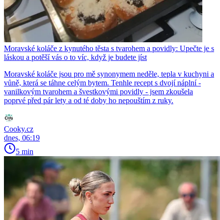
Moravské koláče z kynutého těsta s tvarohem a povidly: Upečte je s
láskou a potěší vás o to víc, když je budete jíst
Moravské koláče jsou pro mě synonymem neděle, tepla v kuchyni a
vůně, která se táhne celým bytem. Tenhle recept s dvojí náplní -
vanilkovým tvarohem a švestkovými povidly - jsem zkoušela
poprvé před pár lety a od té doby ho nepouštím z ruky.
Cooky.cz
dnes, 06:19
5 min