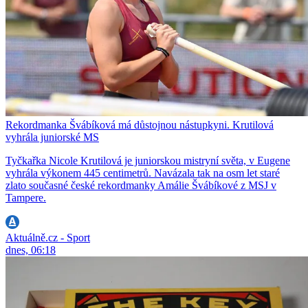
Rekordmanka Švábíková má důstojnou nástupkyni. Krutilová
vyhrála juniorské MS
Tyčkařka Nicole Krutilová je juniorskou mistryní světa, v Eugene
vyhrála výkonem 445 centimetrů. Navázala tak na osm let staré
zlato současné české rekordmanky Amálie Švábíkové z MSJ v
Tampere.
Aktuálně.cz - Sport
dnes, 06:18