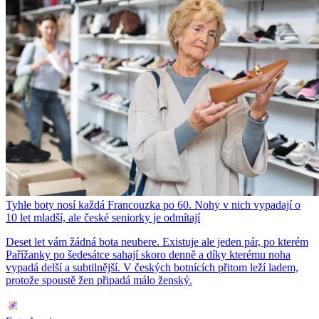
Tyhle boty nosí každá Francouzka po 60. Nohy v nich vypadají o
10 let mladší, ale české seniorky je odmítají
Deset let vám žádná bota neubere. Existuje ale jeden pár, po kterém
Pařížanky po šedesátce sahají skoro denně a díky kterému noha
vypadá delší a subtilnější. V českých botnících přitom leží ladem,
protože spoustě žen připadá málo ženský.