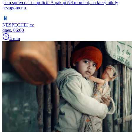
jsem správce. Ten policii. A pak přišel moment, na který nikdy
nezapomenu.
NESPECHEJ.cz
dnes, 06:00
4 min