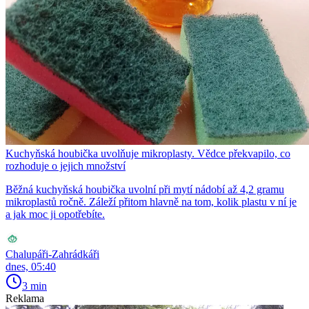
Kuchyňská houbička uvolňuje mikroplasty. Vědce překvapilo, co
rozhoduje o jejich množství
Běžná kuchyňská houbička uvolní při mytí nádobí až 4,2 gramu
mikroplastů ročně. Záleží přitom hlavně na tom, kolik plastu v ní je
a jak moc ji opotřebíte.
Chalupáři-Zahrádkáři
dnes, 05:40
3 min
Reklama