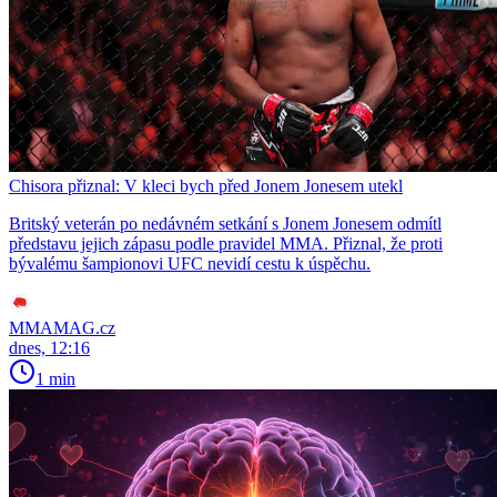
Chisora přiznal: V kleci bych před Jonem Jonesem utekl
Britský veterán po nedávném setkání s Jonem Jonesem odmítl
představu jejich zápasu podle pravidel MMA. Přiznal, že proti
bývalému šampionovi UFC nevidí cestu k úspěchu.
MMAMAG.cz
dnes, 12:16
1 min