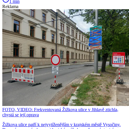
1 min
Reklama
FOTO, VIDEO: Frekventovaná Žižkova ulice v Jihlavě ztichla,
chystá se její oprava
Žižkova ulice patří k nejvytíženějším v krajském městě Vysočiny.