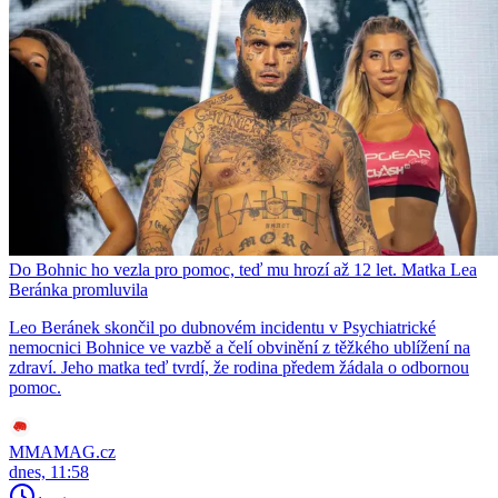
Do Bohnic ho vezla pro pomoc, teď mu hrozí až 12 let. Matka Lea
Beránka promluvila
Leo Beránek skončil po dubnovém incidentu v Psychiatrické
nemocnici Bohnice ve vazbě a čelí obvinění z těžkého ublížení na
zdraví. Jeho matka teď tvrdí, že rodina předem žádala o odbornou
pomoc.
MMAMAG.cz
dnes, 11:58