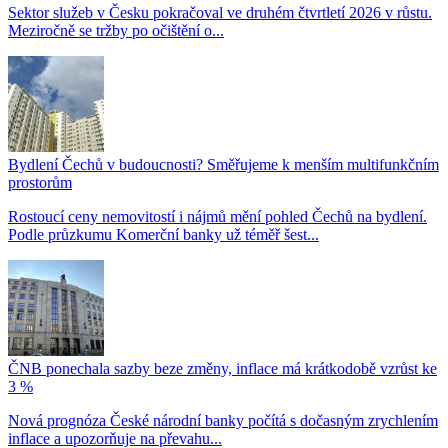
Sektor služeb v Česku pokračoval ve druhém čtvrtletí 2026 v růstu.
Meziročně se tržby po očištění o...
Bydlení Čechů v budoucnosti? Směřujeme k menším multifunkčním
prostorům
Rostoucí ceny nemovitostí i nájmů mění pohled Čechů na bydlení.
Podle průzkumu Komerční banky už téměř šest...
ČNB ponechala sazby beze změny, inflace má krátkodobě vzrůst ke
3 %
Nová prognóza České národní banky počítá s dočasným zrychlením
inflace a upozorňuje na převahu...