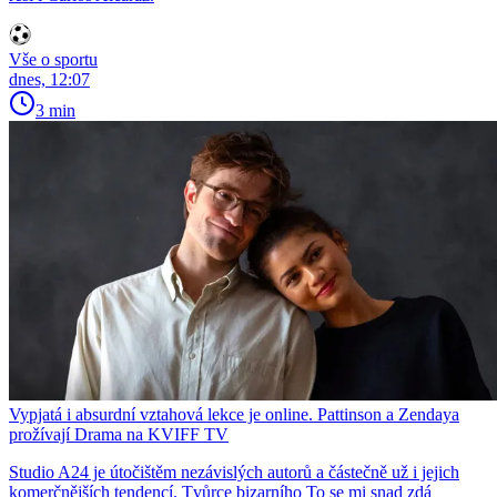
Vše o sportu
dnes, 12:07
3 min
Vypjatá i absurdní vztahová lekce je online. Pattinson a Zendaya
prožívají Drama na KVIFF TV
Studio A24 je útočištěm nezávislých autorů a částečně už i jejich
komerčnějších tendencí. Tvůrce bizarního To se mi snad zdá