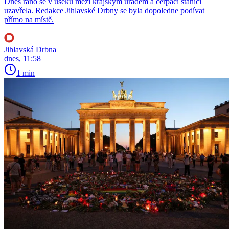
Dnes ráno se v úseku mezi krajským úřadem a čerpací stanicí
uzavřela. Redakce Jihlavské Drbny se byla dopoledne podívat
přímo na místě.
Jihlavská Drbna
dnes, 11:58
1 min