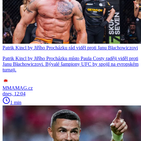
Patrik Kincl by Jiřího Procházku rád viděl proti Janu Błachowiczovi
Patrik Kincl by Jiřího Procházku místo Paula Costy raději viděl proti
Janu Błachowiczovi. Bývalé šampiony UFC by spojil na evropském
turnaji.
MMAMAG.cz
dnes, 12:04
1 min