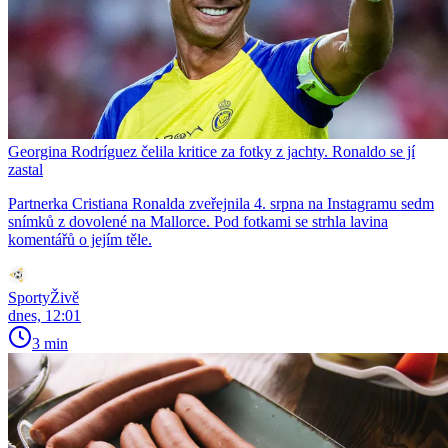
Georgina Rodríguez čelila kritice za fotky z jachty. Ronaldo se jí
zastal
Partnerka Cristiana Ronalda zveřejnila 4. srpna na Instagramu sedm
snímků z dovolené na Mallorce. Pod fotkami se strhla lavina
komentářů o jejím těle.
SportyŽivě
dnes, 12:01
3 min