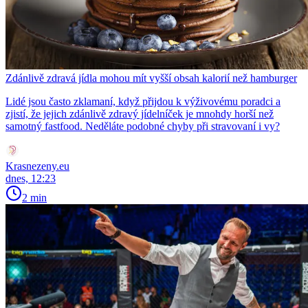
Zdánlivě zdravá jídla mohou mít vyšší obsah kalorií než hamburger
Lidé jsou často zklamaní, když přijdou k výživovému poradci a
zjistí, že jejich zdánlivě zdravý jídelníček je mnohdy horší než
samotný fastfood. Neděláte podobné chyby při stravovaní i vy?
Krasnezeny.eu
dnes, 12:23
2 min