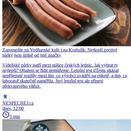
Zapomeňte na Vodňanské kuře i na Krahulík. Nejlepší poctivé
párky jsou úplně od jiné značky
Vídeňské párky patří mezi stálice českých lednic. Jak vybrat ty
nejlepší? Obalem se řídit nemůžeme. Letošní test dTestu ukázal
nepříjemné rozdíly mezi tím, co výrobci uvádějí na etiketě, a tím, co
laboratoř skutečně naměřila. Jiný letošní test ale přinesl
překvapivého vítěze.
NESPECHEJ.cz
dnes, 12:00
3 min