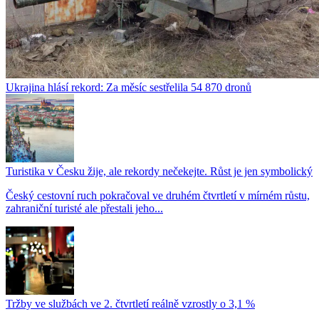
Ukrajina hlásí rekord: Za měsíc sestřelila 54 870 dronů
Turistika v Česku žije, ale rekordy nečekejte. Růst je jen symbolický
Český cestovní ruch pokračoval ve druhém čtvrtletí v mírném růstu,
zahraniční turisté ale přestali jeho...
Tržby ve službách ve 2. čtvrtletí reálně vzrostly o 3,1 %