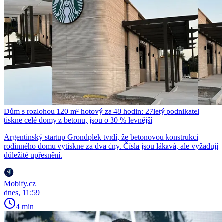
Dům s rozlohou 120 m² hotový za 48 hodin: 27letý podnikatel
tiskne celé domy z betonu, jsou o 30 % levnější
Argentinský startup Grondplek tvrdí, že betonovou konstrukci
rodinného domu vytiskne za dva dny. Čísla jsou lákavá, ale vyžadují
důležité upřesnění.
Mobify.cz
dnes, 11:59
4 min