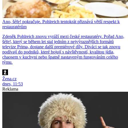
Ano, šéfe! pokračuje. Pohlreich tentokrát přiznává větší respekt k
restauratérům
Zdeněk Pohlreich znovu vyráží mezi české restauratéry. Pořad Ano,
šéfe!, který se během let stal jedním z nejvýraznějších formátů
televize Prima, dostane další premiérové díly. Diváci se tak znovu
podívají do podniků, které bojují s návštěvností, kvalitou jídla,
chaosem v kuchyni nebo špatně nastaveným fungováním celého
týmu.
Žena.cz
dnes, 11:53
Reklama