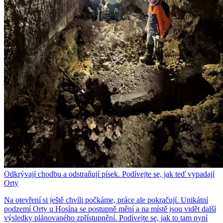
Odkrývají chodbu a odstraňují písek. Podívejte se, jak teď vypadají
Orty
Na otevření si ještě chvíli počkáme, práce ale pokračují. Unikátní
podzemí Orty u Hosína se postupně mění a na místě jsou vidět další
výsledky plánovaného zpřístupnění. Podívejte se, jak to tam nyní