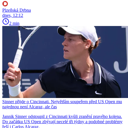
Plzeňská Drbna
dnes, 12:12
2 min
Sinner přijde o Cincinnati. Největším soupeřem před US Open mu
najednou není Alcaraz, ale čas
Jannik Sinner odstoupil z Cincinnati kvůli zranění pravého kolena.
Do začátku US Open zbývají necelé tři týdny a podobné problémy
řeší i Carlos Alcaraz.