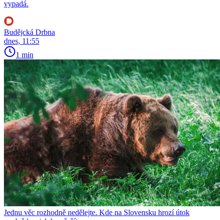
vypadá.
Budějcká Drbna
dnes, 11:55
1 min
Jednu věc rozhodně nedělejte. Kde na Slovensku hrozí útok