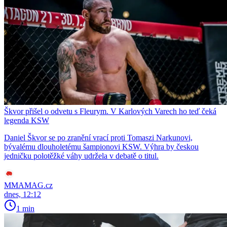
Škvor přišel o odvetu s Fleurym. V Karlových Varech ho teď čeká
legenda KSW
Daniel Škvor se po zranění vrací proti Tomaszi Narkunovi,
bývalému dlouholetému šampionovi KSW. Výhra by českou
jedničku polotěžké váhy udržela v debatě o titul.
MMAMAG.cz
dnes, 12:12
1 min