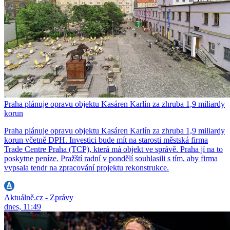
Praha plánuje opravu objektu Kasáren Karlín za zhruba 1,9 miliardy
korun
Praha plánuje opravu objektu Kasáren Karlín za zhruba 1,9 miliardy
korun včetně DPH. Investici bude mít na starosti městská firma
Trade Centre Praha (TCP), která má objekt ve správě. Praha jí na to
poskytne peníze. Pražští radní v pondělí souhlasili s tím, aby firma
vypsala tendr na zpracování projektu rekonstrukce.
Aktuálně.cz - Zprávy
dnes, 11:49