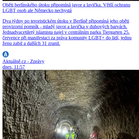
Oběti berlínského útoku připomíná javor a lavička. Větší ochranu
LGBT osob ale Německo nechystá
Dva týdny po teroristickém útoku v Berlíně připomíná jeho oběti
provizorní pomník - mladý javor a lavička v duhových barvách.
Jednadvacetiletý islamista najel v centrálním parku Tiergarten 25.
července při manifestaci za práva komunity LGBT+ do lidí, jednu
ženu zabil a dalších 31 zranil.
Aktuálně.cz - Zprávy
dnes, 11:57