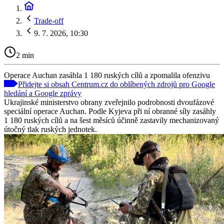
Trade-off
9. 7. 2026, 10:30
2 min
Operace Auchan zasáhla 1 180 ruských cílů a zpomalila ofenzivu
Přidejte si obsah Centrum.cz do oblíbených zdrojů pro Google
hledání a Google zprávy
Ukrajinské ministerstvo obrany zveřejnilo podrobnosti dvoufázové
speciální operace Auchan. Podle Kyjeva při ní obranné síly zasáhly
1 180 ruských cílů a na šest měsíců účinně zastavily mechanizovaný
útočný tlak ruských jednotek.