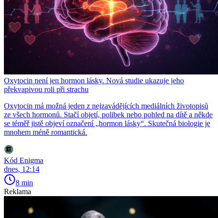
Oxytocin není jen hormon lásky. Nová studie ukazuje jeho
překvapivou roli při strachu
Oxytocin má možná jeden z nejzavádějících mediálních životopisů
ze všech hormonů. Stačí objetí, polibek nebo pohled na dítě a někde
se téměř jistě objeví označení „hormon lásky“. Skutečná biologie je
mnohem méně romantická.
Kód Enigma
dnes, 12:14
8 min
Reklama