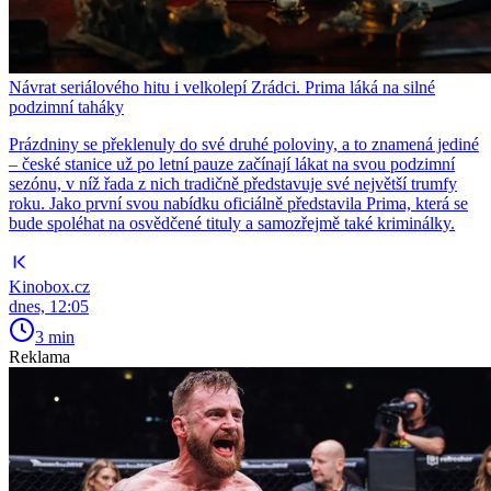
Návrat seriálového hitu i velkolepí Zrádci. Prima láká na silné
podzimní taháky
Prázdniny se překlenuly do své druhé poloviny, a to znamená jediné
– české stanice už po letní pauze začínají lákat na svou podzimní
sezónu, v níž řada z nich tradičně představuje své největší trumfy
roku. Jako první svou nabídku oficiálně představila Prima, která se
bude spoléhat na osvědčené tituly a samozřejmě také kriminálky.
Kinobox.cz
dnes, 12:05
3 min
Reklama