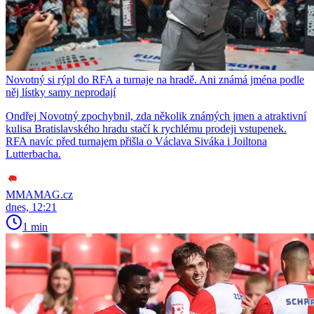
Novotný si rýpl do RFA a turnaje na hradě. Ani známá jména podle
něj lístky samy neprodají
Ondřej Novotný zpochybnil, zda několik známých jmen a atraktivní
kulisa Bratislavského hradu stačí k rychlému prodeji vstupenek.
RFA navíc před turnajem přišla o Václava Siváka i Joiltona
Lutterbacha.
MMAMAG.cz
dnes, 12:21
1 min