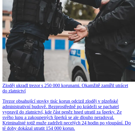
Zloděj ukradl trezor s 250 000 korunami. Okamžitě zamířil utrácet
do zlatnictví
Trezor obsahující stovky tisíc korun odcizil zloděj v plzeňské
administrativní budově. Bezprostředně po krádeži se pachatel
vypravil do zlatnictví, kde část peněz hned utratil za šperky. Ze
svého lupu a zakoupených šperků se ale dlouho neradoval.
Kriminalisté totiž muže zadrželi necelých 24 hodin po vloupání. Do
té doby dokázal utratit 154 000 korun.