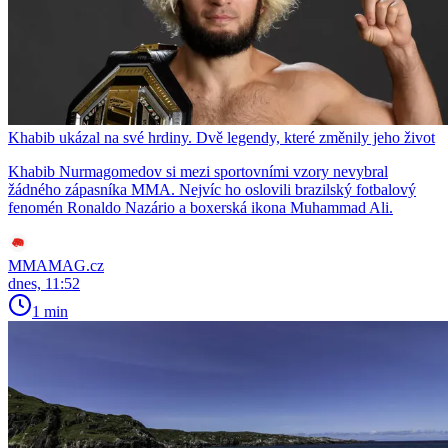
Khabib ukázal na své hrdiny. Dvě legendy, které změnily jeho život
Khabib Nurmagomedov si mezi sportovními vzory nevybral
žádného zápasníka MMA. Nejvíc ho oslovili brazilský fotbalový
fenomén Ronaldo Nazário a boxerská ikona Muhammad Ali.
MMAMAG.cz
dnes, 11:52
1 min