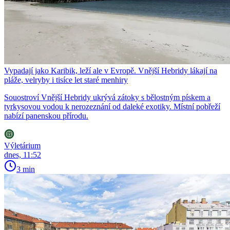
Vypadají jako Karibik, leží ale v Evropě. Vnější Hebridy lákají na
pláže, velryby i tisíce let staré menhiry
Souostroví Vnější Hebridy ukrývá zátoky s bělostným pískem a
tyrkysovou vodou k nerozeznání od daleké exotiky. Místní pobřeží
nabízí panenskou přírodu.
Výletárium
dnes, 11:52
3 min