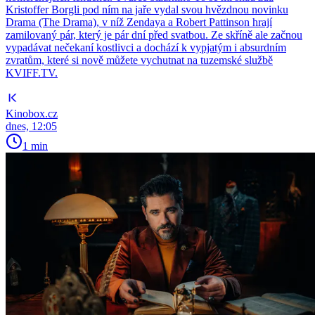
Kristoffer Borgli pod ním na jaře vydal svou hvězdnou novinku
Drama (The Drama), v níž Zendaya a Robert Pattinson hrají
zamilovaný pár, který je pár dní před svatbou. Ze skříně ale začnou
vypadávat nečekaní kostlivci a dochází k vypjatým i absurdním
zvratům, které si nově můžete vychutnat na tuzemské službě
KVIFF.TV.
Kinobox.cz
dnes, 12:05
1 min