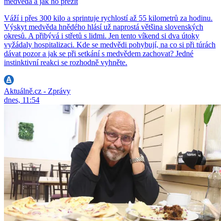
medvěda a jak ho přežít
Váží i přes 300 kilo a sprintuje rychlostí až 55 kilometrů za hodinu.
Výskyt medvěda hnědého hlásí už naprostá většina slovenských
okresů. A přibývá i střetů s lidmi. Jen tento víkend si dva útoky
vyžádaly hospitalizaci. Kde se medvědi pohybují, na co si při túrách
dávat pozor a jak se při setkání s medvědem zachovat? Jedné
instinktivní reakci se rozhodně vyhněte.
Aktuálně.cz - Zprávy
dnes, 11:54