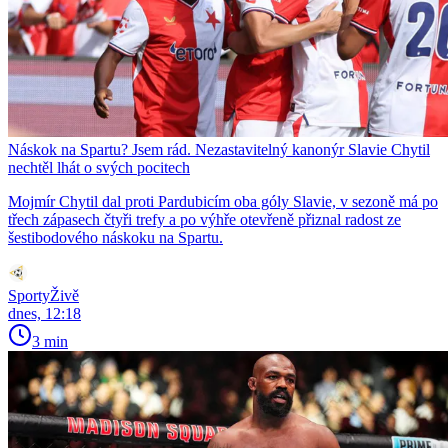
Náskok na Spartu? Jsem rád. Nezastavitelný kanonýr Slavie Chytil
nechtěl lhát o svých pocitech
Mojmír Chytil dal proti Pardubicím oba góly Slavie, v sezoně má po
třech zápasech čtyři trefy a po výhře otevřeně přiznal radost ze
šestibodového náskoku na Spartu.
SportyŽivě
dnes, 12:18
3 min