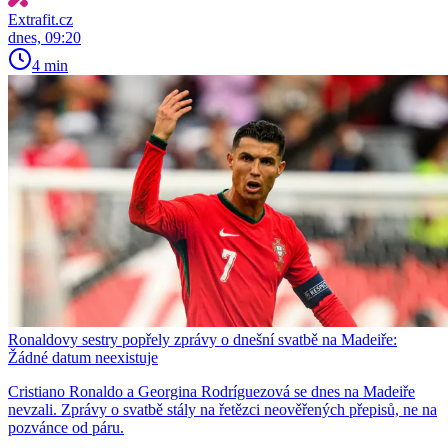
Extrafit.cz
dnes, 09:20
4 min
Ronaldovy sestry popřely zprávy o dnešní svatbě na Madeiře:
Žádné datum neexistuje
Cristiano Ronaldo a Georgina Rodríguezová se dnes na Madeiře
nevzali. Zprávy o svatbě stály na řetězci neověřených přepisů, ne na
pozvánce od páru.