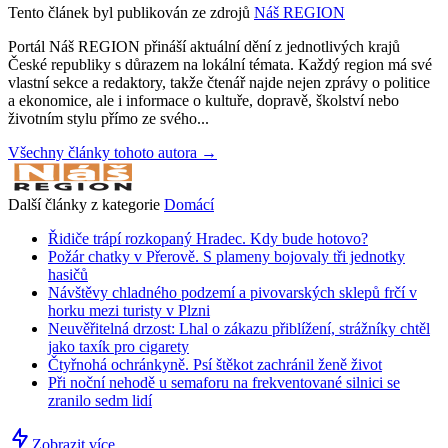
Tento článek byl publikován ze zdrojů
Náš REGION
Portál Náš REGION přináší aktuální dění z jednotlivých krajů
České republiky s důrazem na lokální témata. Každý region má své
vlastní sekce a redaktory, takže čtenář najde nejen zprávy o politice
a ekonomice, ale i informace o kultuře, dopravě, školství nebo
životním stylu přímo ze svého...
Všechny články tohoto autora →
Další články z kategorie
Domácí
Řidiče trápí rozkopaný Hradec. Kdy bude hotovo?
Požár chatky v Přerově. S plameny bojovaly tři jednotky
hasičů
Návštěvy chladného podzemí a pivovarských sklepů frčí v
horku mezi turisty v Plzni
Neuvěřitelná drzost: Lhal o zákazu přiblížení, strážníky chtěl
jako taxík pro cigarety
Čtyřnohá ochránkyně. Psí štěkot zachránil ženě život
Při noční nehodě u semaforu na frekventované silnici se
zranilo sedm lidí
Zobrazit více