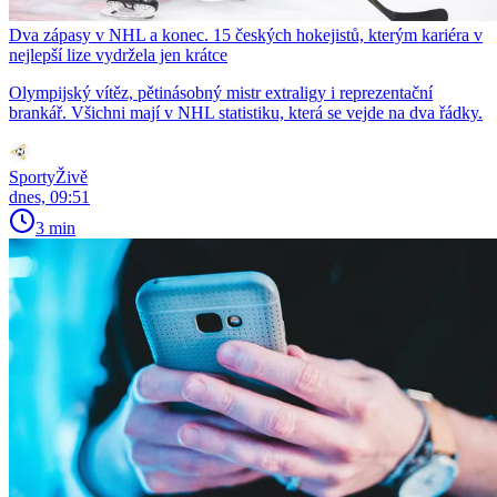
Dva zápasy v NHL a konec. 15 českých hokejistů, kterým kariéra v
nejlepší lize vydržela jen krátce
Olympijský vítěz, pětinásobný mistr extraligy i reprezentační
brankář. Všichni mají v NHL statistiku, která se vejde na dva řádky.
SportyŽivě
dnes, 09:51
3 min