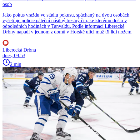
osob
Jako pokus vraždu ve stádiu pokusu, spáchaný na dvou osobách,
vyšetřuje policie páteční násilný trestný čin, ke kterému došlo v
odpoledních hodinách v Tanvaldu. Podle informací Liberecké
Drbny napadl v jednom z domů v Horské ulici muž tři lidi nožem.
Liberecká Drbna
dnes, 09:53
2 min