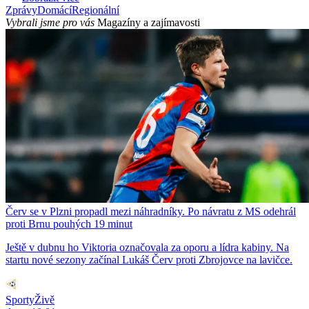
Zprávy
Domácí
Regionální
Vybrali jsme pro vás
Magazíny a zajímavosti
Červ se v Plzni propadl mezi náhradníky. Po návratu z MS odehrál
proti Brnu pouhých 19 minut
Ještě v dubnu ho Viktoria označovala za oporu a lídra kabiny. Na
startu nové sezony začínal Lukáš Červ proti Zbrojovce na lavičce.
SportyŽivě