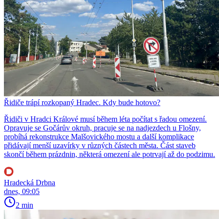
Řidiče trápí rozkopaný Hradec. Kdy bude hotovo?
Řidiči v Hradci Králové musí během léta počítat s řadou omezení.
Opravuje se Gočárův okruh, pracuje se na nadjezdech u Flošny,
probíhá rekonstrukce Malšovického mostu a další komplikace
přidávají menší uzavírky v různých částech města. Část staveb
skončí během prázdnin, některá omezení ale potrvají až do podzimu.
Hradecká Drbna
dnes, 09:05
2 min