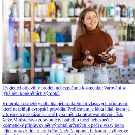
Hygienici objevili v prodeji nebezpečnou kosmetiku: Varování se
týká pěti konkrétních výrobků
Kontrola kosmetiky odhalila pět konkrétních vlasových přípravků,
které nesplňují evropská pravidla. Problémem je látka lilial, která je
v kosmetice zakázaná. Lidé by si měli zkontrolovat hlavně číslo
šarže.Ministerstvo zdravotnictví zařadilo mezi nebezpečné
kosmetické přípravky pět výrobků určených k péči o vlasy nebo
jejich úpravě. Jde o konkrétní šarže šamponu, balzámu, stylingové