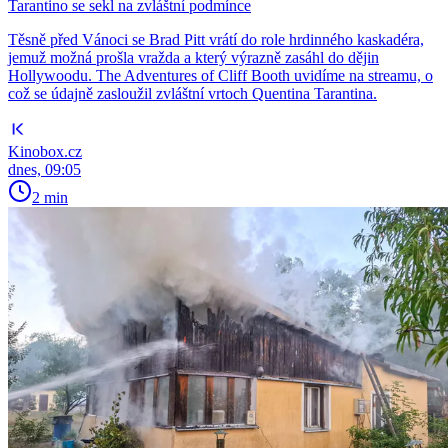
Tarantino se sekl na zvláštní podmínce
Těsně před Vánoci se Brad Pitt vrátí do role hrdinného kaskadéra,
jemuž možná prošla vražda a který výrazně zasáhl do dějin
Hollywoodu. The Adventures of Cliff Booth uvidíme na streamu, o
což se údajně zasloužil zvláštní vrtoch Quentina Tarantina.
Kinobox.cz
dnes, 09:05
2 min