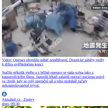
Video: Operaci přerušilo náhlé zemětřesení. Drastické záběry vedly
k těžko uvěřitelnému konci
Stačilo několik vteřin a z běžné operace se stala scéna jako z
katastrofického filmu. Japonští lékaři zahájili operaci pacienta právě
ve chvíli, kdy se celý operační sál a jeho mobiliář začaly
nekontrolovatelně kývat.
Aktuálně.cz - Zprávy
dnes, 09:30