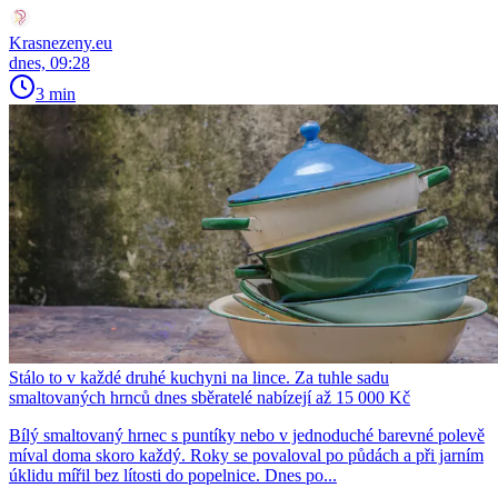
Krasnezeny.eu
dnes, 09:28
3 min
Stálo to v každé druhé kuchyni na lince. Za tuhle sadu
smaltovaných hrnců dnes sběratelé nabízejí až 15 000 Kč
Bílý smaltovaný hrnec s puntíky nebo v jednoduché barevné polevě
míval doma skoro každý. Roky se povaloval po půdách a při jarním
úklidu mířil bez lítosti do popelnice. Dnes po...