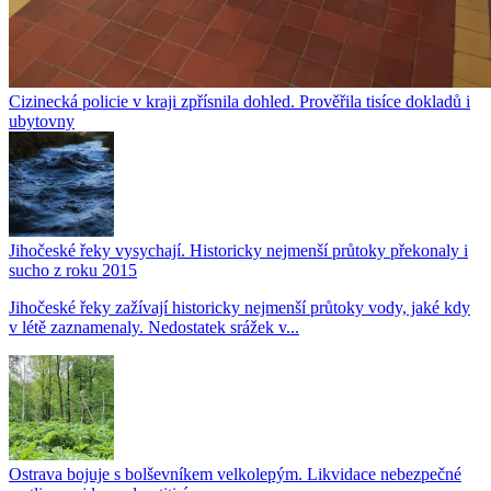
Cizinecká policie v kraji zpřísnila dohled. Prověřila tisíce dokladů i
ubytovny
Jihočeské řeky vysychají. Historicky nejmenší průtoky překonaly i
sucho z roku 2015
Jihočeské řeky zažívají historicky nejmenší průtoky vody, jaké kdy
v létě zaznamenaly. Nedostatek srážek v...
Ostrava bojuje s bolševníkem velkolepým. Likvidace nebezpečné