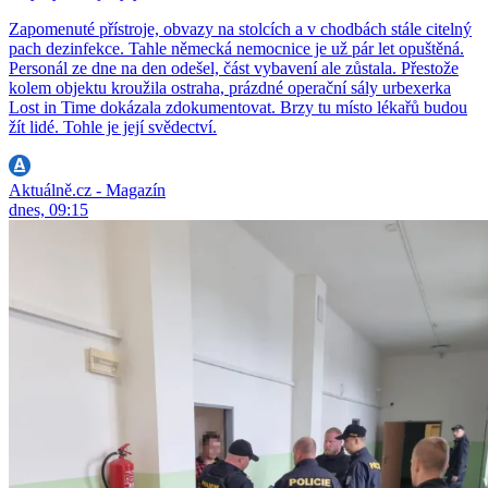
Zapomenuté přístroje, obvazy na stolcích a v chodbách stále citelný
pach dezinfekce. Tahle německá nemocnice je už pár let opuštěná.
Personál ze dne na den odešel, část vybavení ale zůstala. Přestože
kolem objektu kroužila ostraha, prázdné operační sály urbexerka
Lost in Time dokázala zdokumentovat. Brzy tu místo lékařů budou
žít lidé. Tohle je její svědectví.
Aktuálně.cz - Magazín
dnes, 09:15