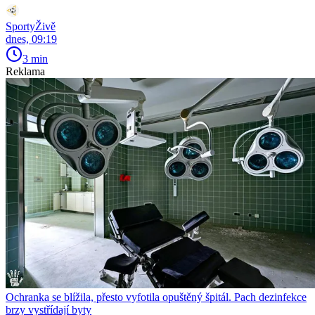
SportyŽivě
dnes, 09:19
3 min
Reklama
Ochranka se blížila, přesto vyfotila opuštěný špitál. Pach dezinfekce
brzy vystřídají byty