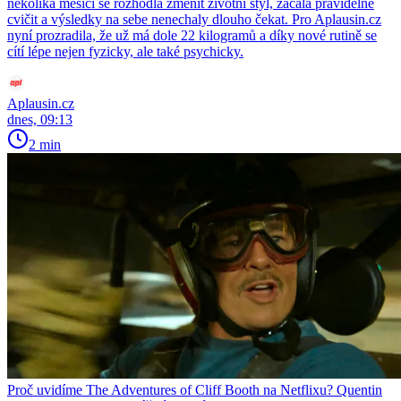
několika měsíci se rozhodla změnit životní styl, začala pravidelně
cvičit a výsledky na sebe nenechaly dlouho čekat. Pro Aplausin.cz
nyní prozradila, že už má dole 22 kilogramů a díky nové rutině se
cítí lépe nejen fyzicky, ale také psychicky.
Aplausin.cz
dnes, 09:13
2 min
Proč uvidíme The Adventures of Cliff Booth na Netflixu? Quentin