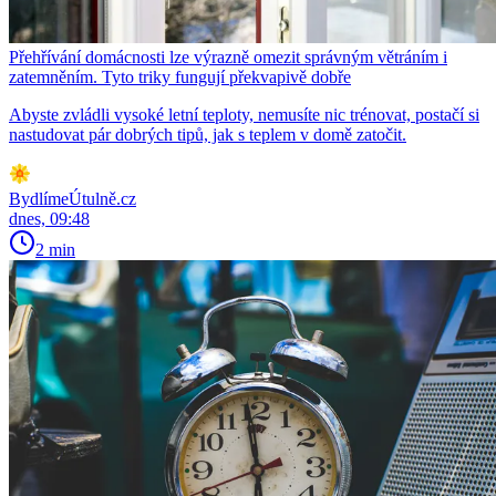
Přehřívání domácnosti lze výrazně omezit správným větráním i
zatemněním. Tyto triky fungují překvapivě dobře
Abyste zvládli vysoké letní teploty, nemusíte nic trénovat, postačí si
nastudovat pár dobrých tipů, jak s teplem v domě zatočit.
BydlímeÚtulně.cz
dnes, 09:48
2 min