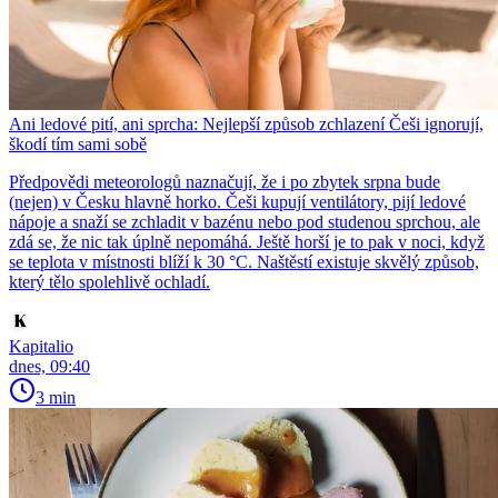
Ani ledové pití, ani sprcha: Nejlepší způsob zchlazení Češi ignorují,
škodí tím sami sobě
Předpovědi meteorologů naznačují, že i po zbytek srpna bude
(nejen) v Česku hlavně horko. Češi kupují ventilátory, pijí ledové
nápoje a snaží se zchladit v bazénu nebo pod studenou sprchou, ale
zdá se, že nic tak úplně nepomáhá. Ještě horší je to pak v noci, když
se teplota v místnosti blíží k 30 °C. Naštěstí existuje skvělý způsob,
který tělo spolehlivě ochladí.
Kapitalio
dnes, 09:40
3 min