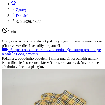
Zprávy
Domácí
3. 6. 2026, 13:55
2 min
Opilý řidič se pokusil oklamat policisty výměnou míst s kamarádem
přímo ve vozidle. Prozradily ho pantofle
Přidejte si obsah Centrum.cz do oblíbených zdrojů pro Google
hledání a Google zprávy
Policisté z obvodního oddělení Týniště nad Orlicí odhalili minulý
týden třicetiletého cizince, který řídil osobní auto s dvěma promile
alkoholu v dechu a platným…