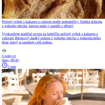
Pečený svítek s kakaem a cukrem podle prababičky: Sladká dobrota
z jednoho plechu, kterou mám v paměti z dětství
Vyzkoušejte tradiční recept na babiččin pečený svítek s kakaem a
cukrem! Bleskový sladký pokrm z jednoho plechu z jednoduchého
těsta, který si zamiluje celá rodina.
Cooky.cz
dnes, 09:41
3 min