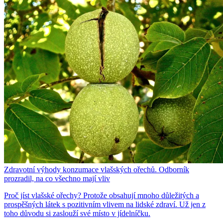
Zdravotní výhody konzumace vlašských ořechů. Odborník
prozradil, na co všechno mají vliv
Proč jíst vlašské ořechy? Protože obsahují mnoho důležitých a
prospěšných látek s pozitivním vlivem na lidské zdraví. Už jen z
toho důvodu si zaslouží své místo v jídelníčku.