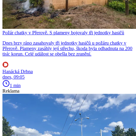
Požár chatky v Přerově. S plameny bojovaly tři jednotky hasičů
Dnes brzy ráno zasahovaly tři jednotky hasičů u požáru chatky v
Přerově. Plameny zasáhly její střechu, škoda byla odhadnuta na 200
tisíc korun. Celé událost se obešla bez zranění.
Hanácká Drbna
dnes, 09:05
1 min
Reklama