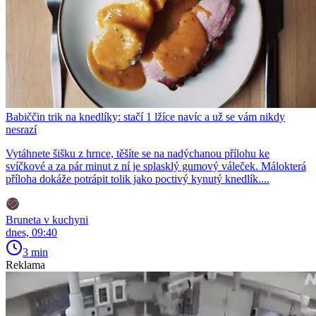
Babiččin trik na knedlíky: stačí 1 lžíce navíc a už se vám nikdy
nesrazí
Vytáhnete šišku z hrnce, těšíte se na nadýchanou přílohu ke
svíčkové a za pár minut z ní je splasklý gumový váleček. Málokterá
příloha dokáže potrápit tolik jako poctivý kynutý knedlík....
Bruneta v kuchyni
dnes, 09:40
3 min
Reklama