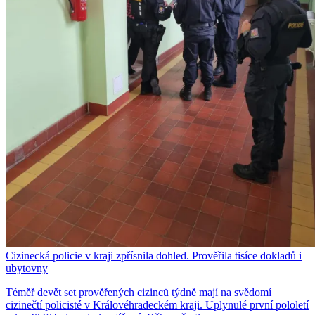
Cizinecká policie v kraji zpřísnila dohled. Prověřila tisíce dokladů i
ubytovny
Téměř devět set prověřených cizinců týdně mají na svědomí
cizinečtí policisté v Královéhradeckém kraji. Uplynulé první pololetí