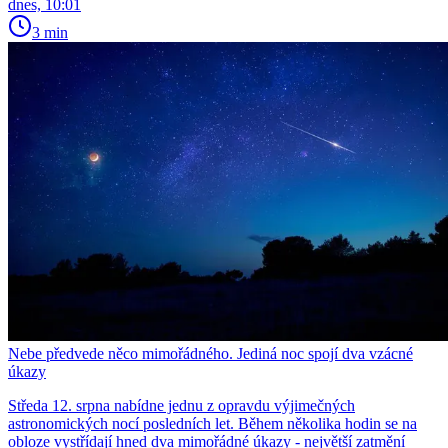
dnes, 10:01
3 min
Nebe předvede něco mimořádného. Jediná noc spojí dva vzácné
úkazy
Středa 12. srpna nabídne jednu z opravdu výjimečných
astronomických nocí posledních let. Během několika hodin se na
obloze vystřídají hned dva mimořádné úkazy - největší zatmění