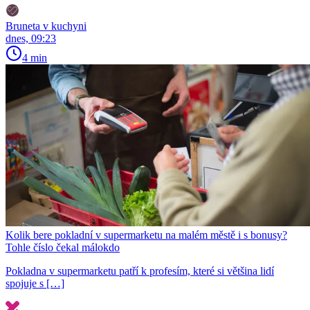
Bruneta v kuchyni
dnes, 09:23
4 min
Kolik bere pokladní v supermarketu na malém městě i s bonusy?
Tohle číslo čekal málokdo
Pokladna v supermarketu patří k profesím, které si většina lidí
spojuje s […]