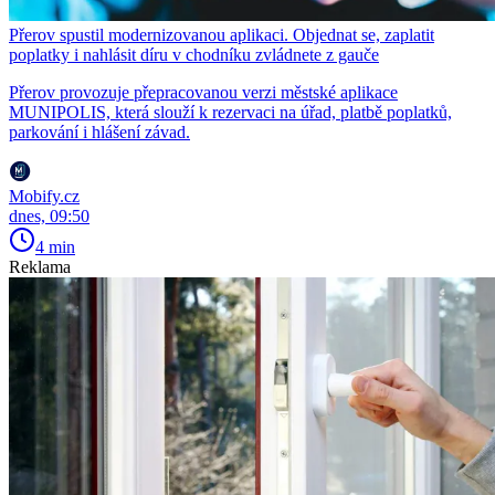
Přerov spustil modernizovanou aplikaci. Objednat se, zaplatit
poplatky i nahlásit díru v chodníku zvládnete z gauče
Přerov provozuje přepracovanou verzi městské aplikace
MUNIPOLIS, která slouží k rezervaci na úřad, platbě poplatků,
parkování i hlášení závad.
Mobify.cz
dnes, 09:50
4 min
Reklama