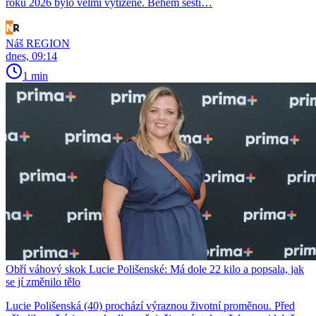
roku 2026 bylo velmi vytížené. Během šesti…
Náš REGION
dnes, 09:14
1 min
Obří váhový skok Lucie Polišenské: Má dole 22 kilo a popsala, jak
se jí změnilo tělo
Lucie Polišenská (40) prochází výraznou životní proměnou. Před