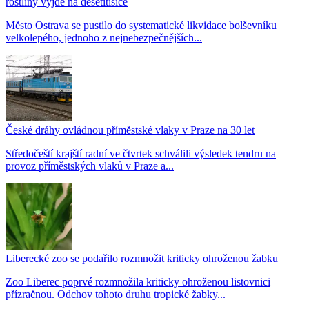
rostliny vyjde na desetitisíce
Město Ostrava se pustilo do systematické likvidace bolševníku
velkolepého, jednoho z nejnebezpečnějších...
České dráhy ovládnou příměstské vlaky v Praze na 30 let
Středočeští krajští radní ve čtvrtek schválili výsledek tendru na
provoz příměstských vlaků v Praze a...
Liberecké zoo se podařilo rozmnožit kriticky ohroženou žabku
Zoo Liberec poprvé rozmnožila kriticky ohroženou listovnici
přízračnou. Odchov tohoto druhu tropické žabky...