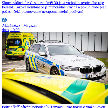
Slunce viditelné z Česka za téměř 30 let a vrchol meteorického roje
Perseid. Taková kombinace je mimořádně vzácná a pokud bude přát
počasí, čeká pozorovatele nezapomenutelná podívaná.
Aktuálně.cz - Magazín
dnes, 10:00
Policie šetří páteční pobodání v Tanvaldu jako pokus o vraždu dvou