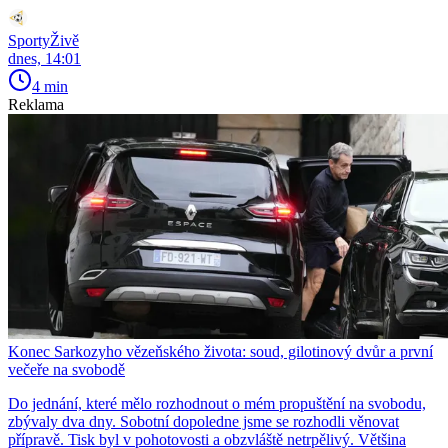
SportyŽivě
dnes, 14:01
4 min
Reklama
Konec Sarkozyho vězeňského života: soud, gilotinový dvůr a první
večeře na svobodě
Do jednání, které mělo rozhodnout o mém propuštění na svobodu,
zbývaly dva dny. Sobotní dopoledne jsme se rozhodli věnovat
přípravě. Tisk byl v pohotovosti a obzvláště netrpělivý. Většina