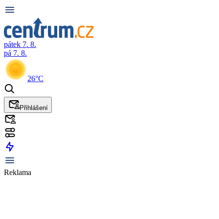
pátek 7. 8.
pá 7. 8.
26°C
Přihlášení
Reklama