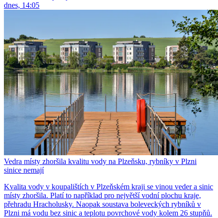
dnes, 14:05
Vedra místy zhoršila kvalitu vody na Plzeňsku, rybníky v Plzni
sinice nemají
Kvalita vody v koupalištích v Plzeňském kraji se vinou veder a sinic
místy zhoršila. Platí to například pro největší vodní plochu kraje,
přehradu Hracholusky. Naopak soustava boleveckých rybníků v
Plzni má vodu bez sinic a teplotu povrchové vody kolem 26 stupňů.