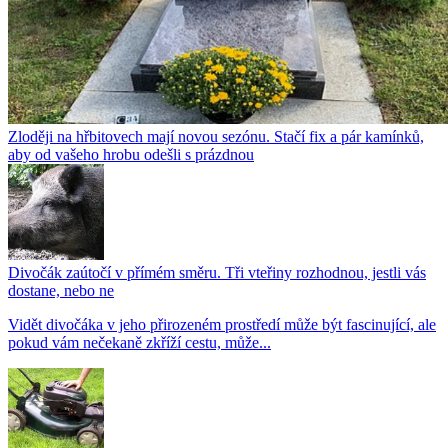
Zloději na hřbitovech mají novou sezónu. Stačí fix a pár kamínků,
aby od vašeho hrobu odešli s prázdnou
Divočák zaútočí v přímém směru. Tři vteřiny rozhodnou, jestli vás
dostane, nebo ne
Vidět divočáka v jeho přirozeném prostředí může být fascinující, ale
pokud vám nečekaně zkříží cestu, může...