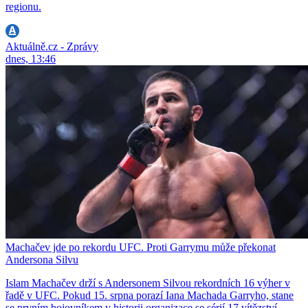
regionu.
Aktuálně.cz - Zprávy
dnes, 13:46
Machačev jde po rekordu UFC. Proti Garrymu může překonat
Andersona Silvu
Islam Machačev drží s Andersonem Silvou rekordních 16 výher v
řadě v UFC. Pokud 15. srpna porazí Iana Machada Garryho, stane
se prvním bojovníkem v historii organizace se sérií 17 vítězství.