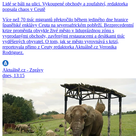
Lidé se báli na ulici. Vykoupené obchody a zoufalství, redaktorka
popsala chaos v Ceutě
Více než 70 tisíc migrantů překročilo během jediného dne hranice
španělské enklávy Ceuta na severoafrickém pobřeží. Bezprecedentní
krize proměnila obvykle živé město v liduprázdnou zónu s
vyprodanými obchody, zavřenými restauracemi a desítkami tisíc
vyděšených obyvatel. O tom, jak se město vyrovnává s krizí,
reportovala přímo z Ceuty redaktorka Aktuálně.cz Veronika
Rodriguez.
Aktuálně.cz - Zprávy
dnes, 13:15