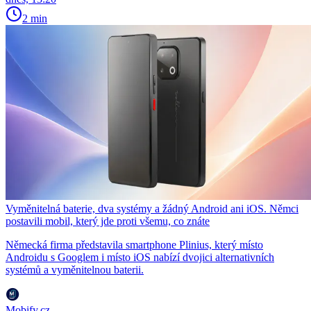
2 min
Vyměnitelná baterie, dva systémy a žádný Android ani iOS. Němci
postavili mobil, který jde proti všemu, co znáte
Německá firma představila smartphone Plinius, který místo
Androidu s Googlem i místo iOS nabízí dvojici alternativních
systémů a vyměnitelnou baterii.
Mobify.cz