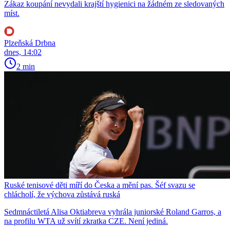
Zákaz koupání nevydali krajští hygienici na žádném ze sledovaných
míst.
Plzeňská Drbna
dnes, 14:02
2 min
Ruské tenisové děti míří do Česka a mění pas. Šéf svazu se
chlácholí, že výchova zůstává ruská
Sedmnáctiletá Alisa Oktiabreva vyhrála juniorské Roland Garros, a
na profilu WTA už svítí zkratka CZE. Není jediná.