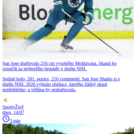
San Jose draftovalo 216 cm vysokého Moldavana. Skauti ho
označili za nejhoršího bruslaře v draftu NHL
Sedmé kolo, 201. pozice, 216 centimetrů. San Jose Sharks si v
draftu NHL 2026 vybralo obránce, kterého žádný skaut
nepřehlédne, a většina by nedraftovala.
SportyŽivě
dnes, 14:07
3 min