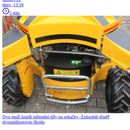
dnes, 13:18
5 min
Dva muži kradli náhradní díly na sekačky. Způsobili téměř
dvoumilionovou škodu