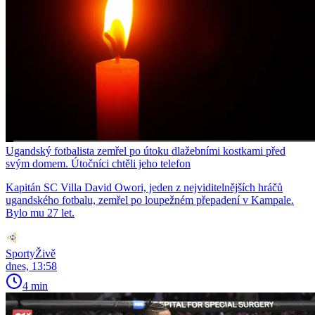
Ugandský fotbalista zemřel po útoku dlažebními kostkami před
svým domem. Útočníci chtěli jeho telefon
Kapitán SC Villa David Owori, jeden z nejviditelnějších hráčů
ugandského fotbalu, zemřel po loupežném přepadení v Kampale.
Bylo mu 27 let.
SportyŽivě
dnes, 13:58
4 min