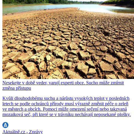
Nesekejte v době veder, varují experti obce. Sucho může zmírnit
změna přístupu
Kvůli dlouhodobému suchu a nárůstu vysokých teplot v posledních
letech se podle ochránců přírody musí výrazně změnit péče o zeleň
ve městech a obcích. Pomoci může omezení sečení nebo takzvaná
mozaiková seč, při které se v trávníku nechávají neposekané plošky.
Aktuálně.cz - Zprávy