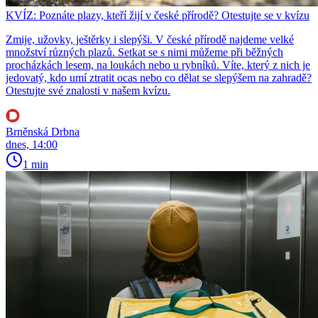
KVÍZ: Poznáte plazy, kteří žijí v české přírodě? Otestujte se v kvízu
Zmije, užovky, ještěrky i slepýši. V české přírodě najdeme velké
množství různých plazů. Setkat se s nimi můžeme při běžných
procházkách lesem, na loukách nebo u rybníků. Víte, který z nich je
jedovatý, kdo umí ztratit ocas nebo co dělat se slepýšem na zahradě?
Otestujte své znalosti v našem kvízu.
Brněnská Drbna
dnes, 14:00
1 min