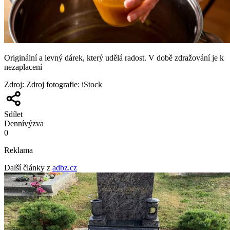
Originální a levný dárek, který udělá radost. V době zdražování je k
nezaplacení
Zdroj
:
Zdroj fotografie: iStock
Sdílet
Denní
výzva
0
Reklama
Další články z
adbz.cz