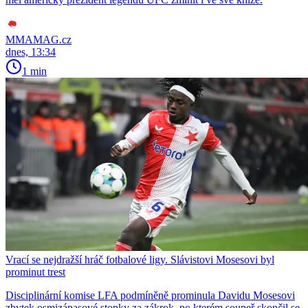
MMAMAG.cz
dnes, 13:34
1 min
Vrací se nejdražší hráč fotbalové ligy. Slávistovi Mosesovi byl
prominut trest
Disciplinární komise LFA podmíněně prominula Davidu Mosesovi
zbytek osmizápasové stopky za zákrok, po kterém soupeř skončil se