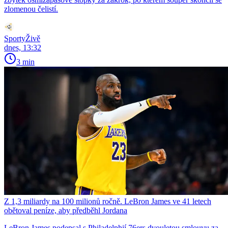
zlomenou čelistí.
SportyŽivě
dnes, 13:32
3 min
Z 1,3 miliardy na 100 milionů ročně. LeBron James ve 41 letech
obětoval peníze, aby předběhl Jordana
LeBron James podepsal s Philadelphií 76ers dvouletou smlouvu za