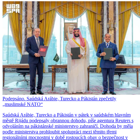
Podepsáno. Saúdská Arábie, Turecko a Pákistán zpečetily
„muslimské NATO“
Saúdská Arábie, Turecko a Pákistán v pátek v saúdském hlavním
městě Rijádu podepsaly obrannou dohodu, píše agentura Reuters s
odvoláním na pákistánské ministerstvo zahraničí. Dohoda by měla
podle ministerstva prohloubit spolupráci mezi těmito třemi
regionálními mocnostmi v době rostoucích obav o bezpečnost v