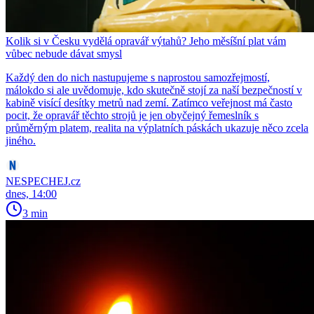
Kolik si v Česku vydělá opravář výtahů? Jeho měsíšní plat vám
vůbec nebude dávat smysl
Každý den do nich nastupujeme s naprostou samozřejmostí,
málokdo si ale uvědomuje, kdo skutečně stojí za naší bezpečností v
kabině visící desítky metrů nad zemí. Zatímco veřejnost má často
pocit, že opravář těchto strojů je jen obyčejný řemeslník s
průměrným platem, realita na výplatních páskách ukazuje něco zcela
jiného.
NESPECHEJ.cz
dnes, 14:00
3 min