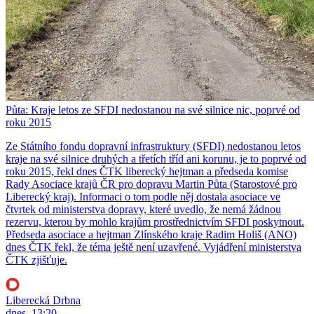
Půta: Kraje letos ze SFDI nedostanou na své silnice nic, poprvé od
roku 2015
Ze Státního fondu dopravní infrastruktury (SFDI) nedostanou letos
kraje na své silnice druhých a třetích tříd ani korunu, je to poprvé od
roku 2015, řekl dnes ČTK liberecký hejtman a předseda komise
Rady Asociace krajů ČR pro dopravu Martin Půta (Starostové pro
Liberecký kraj). Informaci o tom podle něj dostala asociace ve
čtvrtek od ministerstva dopravy, které uvedlo, že nemá žádnou
rezervu, kterou by mohlo krajům prostřednictvím SFDI poskytnout.
Předseda asociace a hejtman Zlínského kraje Radim Holiš (ANO)
dnes ČTK řekl, že téma ještě není uzavřené. Vyjádření ministerstva
ČTK zjišťuje.
Liberecká Drbna
dnes, 13:20