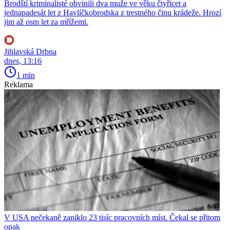
Brodští kriminalisté obvinili dva muže ve věku čtyřicet a
jednapadesát let z Havlíčkobrodska z trestného činu krádeže. Hrozí
jim až osm let za mřížemi.
Jihlavská Drbna
dnes, 13:16
1 min
Reklama
V USA nečekaně zaniklo 23 tisíc pracovních míst. Čekal se přitom
opak