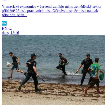
V americké ekonomice v červenci zaniklo mimo zemědělský sektor
přibližně 23 tisíc pracovních míst. Očekávalo se, že místa naopak
přibudou. Míra...
HN.cz
dnes, 13:16