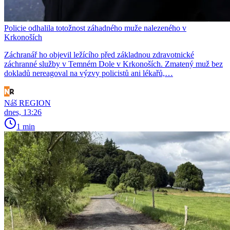
Policie odhalila totožnost záhadného muže nalezeného v
Krkonoších
Záchranář ho objevil ležícího před základnou zdravotnické
záchranné služby v Temném Dole v Krkonoších. Zmatený muž bez
dokladů nereagoval na výzvy policistů ani lékařů,…
Náš REGION
dnes, 13:26
1 min