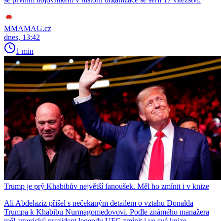
MMAMAG.cz
dnes, 13:42
1 min
Trump je prý Khabibův největší fanoušek. Měl ho zmínit i v knize
Ali Abdelaziz přišel s nečekaným detailem o vztahu Donalda
Trumpa k Khabibu Nurmagomedovovi. Podle známého manažera
měl americký prezident legendu UFC zmínit i ve své knize.