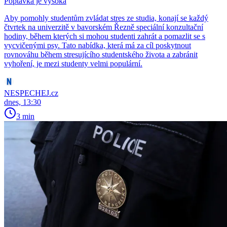
Poptávka je vysoká
Aby pomohly studentům zvládat stres ze studia, konají se každý
čtvrtek na univerzitě v bavorském Řezně speciální konzultační
hodiny, během kterých si mohou studenti zahrát a pomazlit se s
vycvičenými psy. Tato nabídka, která má za cíl poskytnout
rovnováhu během stresujícího studentského života a zabránit
vyhoření, je mezi studenty velmi populární.
NESPECHEJ.cz
dnes, 13:30
3 min