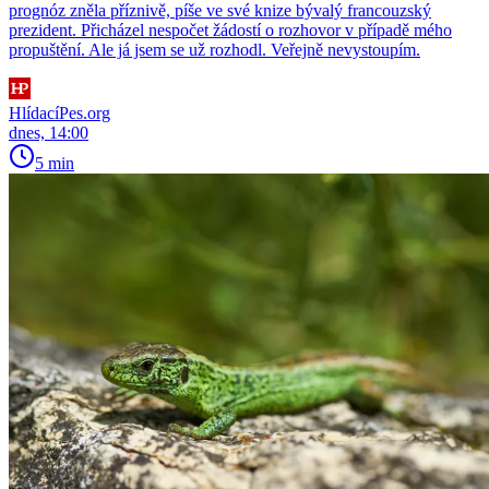
prognóz zněla příznivě, píše ve své knize bývalý francouzský
prezident. Přicházel nespočet žádostí o rozhovor v případě mého
propuštění. Ale já jsem se už rozhodl. Veřejně nevystoupím.
HlídacíPes.org
dnes, 14:00
5 min