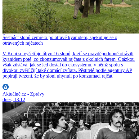
Šestnáct slonů zemřelo po otravě kyanidem, spekuluje se o
otrávených rajčatech
V Keni se vyšetřuje úhyn 16 slonů, kteří se pravděpodobně otrávili
kyanidem poté, co zkonzumovali rajčata z okolních farem. Otázkou
však zůstává, jak se jed dostal do ekosystému, v němž spolu s
divokou zvěří žijí také domácí zvířata. Pěstitelé podle agentury AP
popírají tvrzení, že by sloni uhynuli po konzumaci rajčat.
Aktuálně.cz - Zprávy
dnes, 13:12