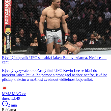
Bývalý bojovník UFC se nabízí Jakeu Paulovi zdarma. Nechce ani
cent
Bývalý vyzyvatel o dočasný titul UFC Kevin Lee se hlásí do
projektu Jakea Paula. Za pomoc s propagací nechce peníze, láká ho
přístup k akcím a možnost zvednout viditelnost bojovníků.
MMAMAG.cz
dnes, 13:49
2 min
Reklama