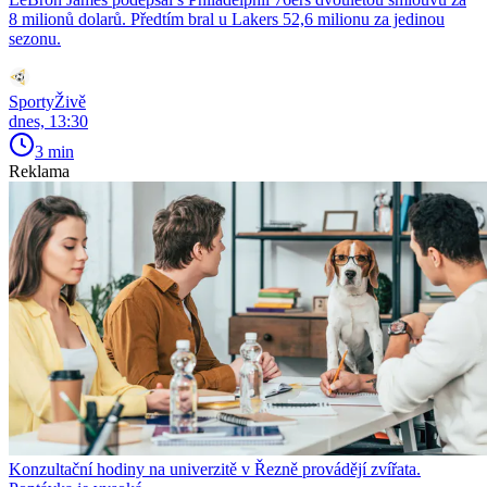
8 milionů dolarů. Předtím bral u Lakers 52,6 milionu za jedinou
sezonu.
SportyŽivě
dnes, 13:30
3 min
Reklama
Konzultační hodiny na univerzitě v Řezně provádějí zvířata.