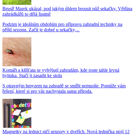
Brusíř Marek ukázal, pod jakým úhlem brousit nůž sekačky. Většina
zahrádkářů to dělá špatně
Podzim je ideálním obdobím pro přípravu zahradní techniky na
příští sezonu. Začít je dobré u sekačky,...
Komáři a klíšťata se vyhýbají zahradám, kde roste tahle levná
bylinka. Stačí ji zasadit ke stolu
S otravným hmyzem na zahradě se smířit nemusíte. Pomůže vám
řešení, které si pro vás nachystala sama příroda.
Magnetky na lednici ničí senzory v dveřích. Nová lednička stojí 12