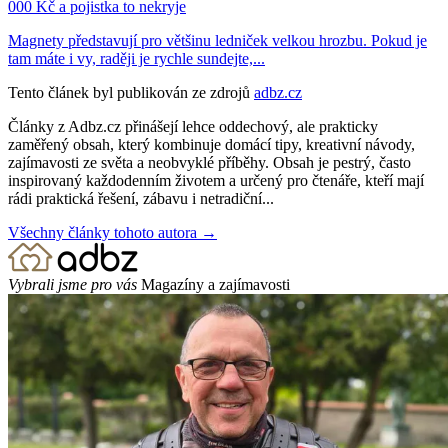
000 Kč a pojistka to nekryje
Magnety představují pro většinu ledniček velkou hrozbu. Pokud je
tam máte i vy, raději je rychle sundejte,...
Tento článek byl publikován ze zdrojů
adbz.cz
Články z Adbz.cz přinášejí lehce oddechový, ale prakticky
zaměřený obsah, který kombinuje domácí tipy, kreativní návody,
zajímavosti ze světa a neobvyklé příběhy. Obsah je pestrý, často
inspirovaný každodenním životem a určený pro čtenáře, kteří mají
rádi praktická řešení, zábavu i netradiční...
Všechny články tohoto autora →
Vybrali jsme pro vás
Magazíny a zajímavosti