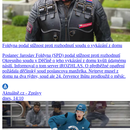
Foldyna podal stížnost proti rozhodnutí soudu o vykázání z domu
Poslanec Jaroslav Foldyna (SPD) podal stížnost proti rozhodnutí
Okresního soudu v Děčíně o jeho vykázání z domu kvůli údajnému
násilí. Informoval o tom server iROZHLAS. O předběžné opatření
požádala děčínský soud poslancova manželka. Nejprve musel z
domu na dva týdny, soud ale 24. července lhůtu prodloužil o měsíc.
Aktuálně.cz - Zprávy
dnes, 14:10