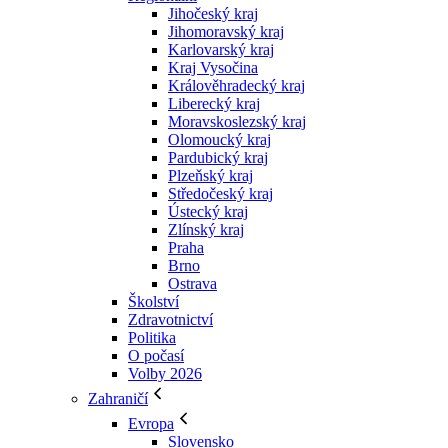
Jihočeský kraj
Jihomoravský kraj
Karlovarský kraj
Kraj Vysočina
Králověhradecký kraj
Liberecký kraj
Moravskoslezský kraj
Olomoucký kraj
Pardubický kraj
Plzeňský kraj
Středočeský kraj
Ústecký kraj
Zlínský kraj
Praha
Brno
Ostrava
Školství
Zdravotnictví
Politika
O počasí
Volby 2026
Zahraničí
Evropa
Slovensko