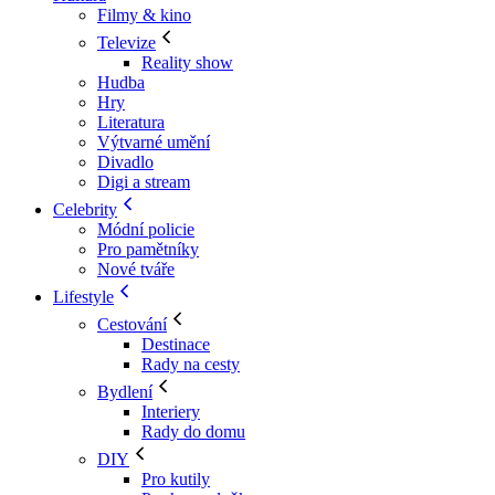
Filmy & kino
Televize
Reality show
Hudba
Hry
Literatura
Výtvarné umění
Divadlo
Digi a stream
Celebrity
Módní policie
Pro pamětníky
Nové tváře
Lifestyle
Cestování
Destinace
Rady na cesty
Bydlení
Interiery
Rady do domu
DIY
Pro kutily