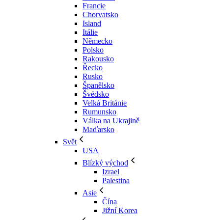
Francie
Chorvatsko
Island
Itálie
Německo
Polsko
Rakousko
Řecko
Rusko
Španělsko
Švédsko
Velká Británie
Rumunsko
Válka na Ukrajině
Maďarsko
Svět
USA
Blízký východ
Izrael
Palestina
Asie
Čína
Jižní Korea