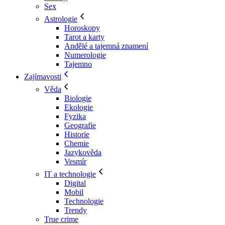
Sex
Astrologie
Horoskopy
Tarot a karty
Andělé a tajemná znamení
Numerologie
Tajemno
Zajímavosti
Věda
Biologie
Ekologie
Fyzika
Geografie
Historie
Chemie
Jazykověda
Vesmír
IT a technologie
Digital
Mobil
Technologie
Trendy
True crime