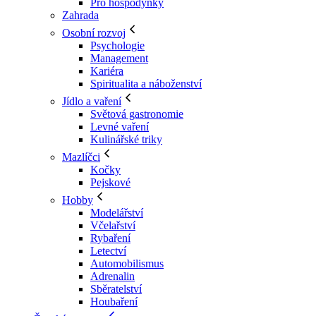
Pro hospodyňky
Zahrada
Osobní rozvoj
Psychologie
Management
Kariéra
Spiritualita a náboženství
Jídlo a vaření
Světová gastronomie
Levné vaření
Kulinářské triky
Mazlíčci
Kočky
Pejskové
Hobby
Modelářství
Včelařství
Rybaření
Letectví
Automobilismus
Adrenalin
Sběratelství
Houbaření