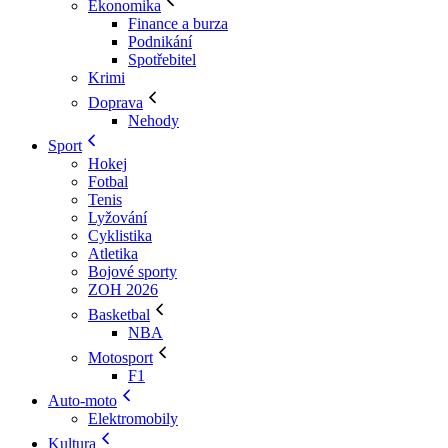
Ekonomika
Finance a burza
Podnikání
Spotřebitel
Krimi
Doprava
Nehody
Sport
Hokej
Fotbal
Tenis
Lyžování
Cyklistika
Atletika
Bojové sporty
ZOH 2026
Basketbal
NBA
Motosport
F1
Auto-moto
Elektromobily
Kultura