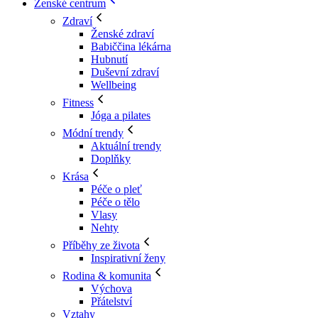
Ženské centrum
Zdraví
Ženské zdraví
Babiččina lékárna
Hubnutí
Duševní zdraví
Wellbeing
Fitness
Jóga a pilates
Módní trendy
Aktuální trendy
Doplňky
Krása
Péče o pleť
Péče o tělo
Vlasy
Nehty
Příběhy ze života
Inspirativní ženy
Rodina & komunita
Výchova
Přátelství
Vztahy