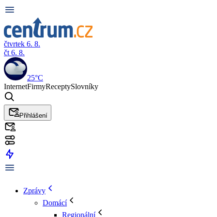
čtvrtek 6. 8.
čt 6. 8.
25°C
Internet
Firmy
Recepty
Slovníky
Přihlášení
Zprávy
Domácí
Regionální